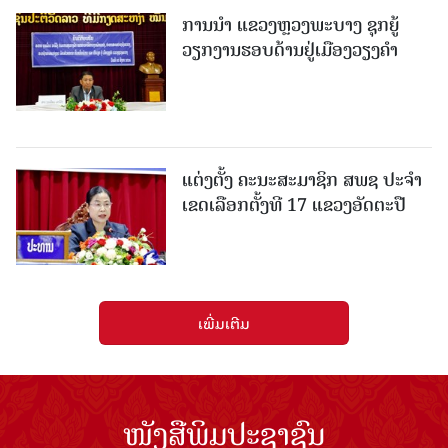
ການນຳ ແຂວງຫຼວງພະບາງ ຊຸກຍູ້
ວຽກງານຮອບດ້ານຢູ່ເມືອງວຽງຄໍາ
ແຕ່ງຕັ້ງ ຄະນະສະມາຊິກ ສພຊ ປະຈຳ
ເຂດເລືອກຕັ້ງທີ 17 ແຂວງອັດຕະປື
ເພີ່ມເຕີມ
ໜັງສືພິມປະຊາຊົນ