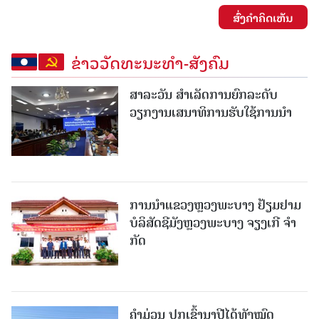
ສົ່ງຄໍາຄິດເຫັນ
ຂ່າວວັດທະນະທຳ-ສັງຄົມ
ສາລະວັນ ສໍາເລັດການຍົກລະດັບ
ວຽກງານເສນາທິການຮັບໃຊ້ການນໍາ
ການນຳແຂວງຫຼວງພະບາງ ຢ້ຽມ​ຢາມ
ບໍ​ລິ​ສັດຊີມັງຫຼວງພະບາງ ຈຽງເກີ ຈໍາ
ກັດ
ຄໍາມ່ວນ ປູກເຂົ້ານາປີໄດ້ທັງໝົດ