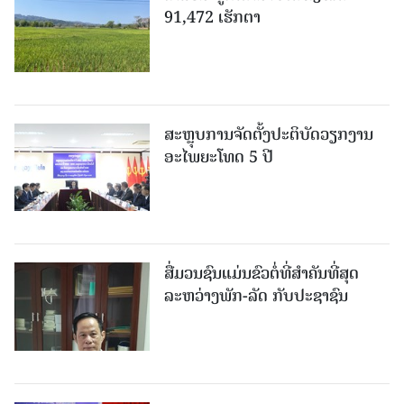
91,472 ເຮັກຕາ
ສະຫຼຸບການຈັດຕັ້ງປະຕິບັດວຽກງານ
ອະໄພຍະໂທດ 5 ປີ
ສື່ມວນຊົນແມ່ນຂົວຕໍ່ທີ່ສໍາຄັນທີ່ສຸດ
ລະຫວ່າງພັກ-ລັດ ກັບປະຊາຊົນ