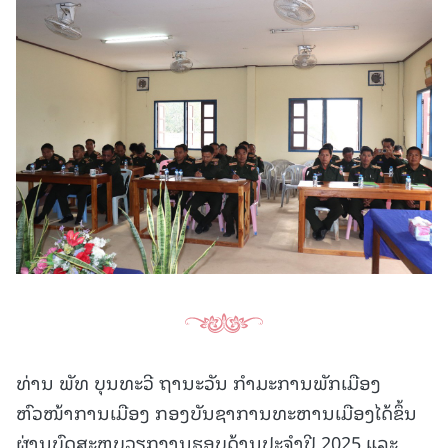
ທ່ານ ພັທ ບຸນທະວີ ຖານະວັນ ກຳມະການພັກເມືອງ
ຫົວໜ້າການເມືອງ ກອງບັນຊາການທະຫານເມືອງໄດ້ຂຶ້ນ
ຜ່ານບົດສະຫຼຸບວຽກງານຮອບດ້ານປະຈຳປີ 2025 ແລະ