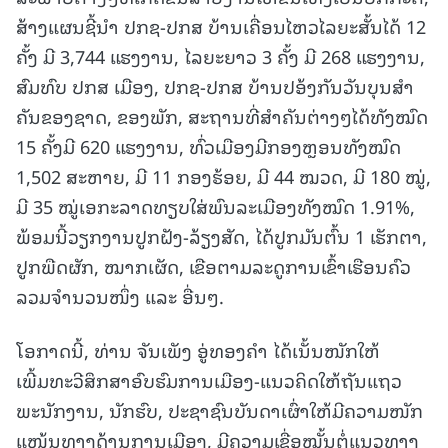
ສ້າງແຜນຊີ້ນໍາ ປກຊ-ປກສ ບ້ານເຄື່ອນໄຫວໄລຍະສັ້ນໄດ້ 12
ຄັ້ງ ມີ 3,744 ແຮງງານ, ໄລຍະຍາວ 3 ຄັ້ງ ມີ 268 ແຮງງານ,
ສົມທົບ ປກສ ເມືອງ, ປກຊ-ປກສ ບ້ານປອ້ງກັນວັນບຸນສໍາ
ຄັນຂອງຊາດ, ຂອງພັກ, ສະຖານທີ່ສໍາຄັນຕ່າງໆໄດ້ທັງໝົດ
15 ຄັ້ງມີ 620 ແຮງງານ, ທົ່ວເມືອງມີກອງຫຼອນທັງໝົດ
1,502 ສະຫາຍ, ມີ 11 ກອງຮ້ອຍ, ມີ 44 ໝວດ, ມີ 180 ໝູ່,
ມີ 35 ໝູ່ເອກະລາດທຽບໃສ່ພົນລະເມືອງທັງໝົດ 1.91%,
ພ້ອມນີ້ວຽກງານປູກຝັງ-ລ້ຽງສັດ, ໄດ້ປູກມັນຕົ້ນ 1 ເຮັກຕາ,
ປູກພືດຜັກ, ໝາກເຜັດ, ເຂືອຕາມລະດູການເຂົ້າເຮືອນຄົວ
ລວມຈໍານວນໜຶ່ງ ແລະ ອື່ນໆ.
ໂອກາດນີ້, ທ່ານ ຈັນເພັງ ອູ່ທອງຄຳ ໄດ້ເນັ້ນໜັກໃຫ້
ເພີ້ມທະວີສຶກສາອົບຮົມການເມືອງ-ແນວຄິດໃຫ້ຖັນແຖວ
ພະນັກງານ, ນັກຮົບ, ປະຊາຊົນບັນດາເຜົ່າໃຫ້ມີຄວາມໜັກ
ແໜ້ນທາງດ້ານການເມືອງ, ມີຄວາມເຊື່ອໝັ້ນຕໍ່ແນວທາງ