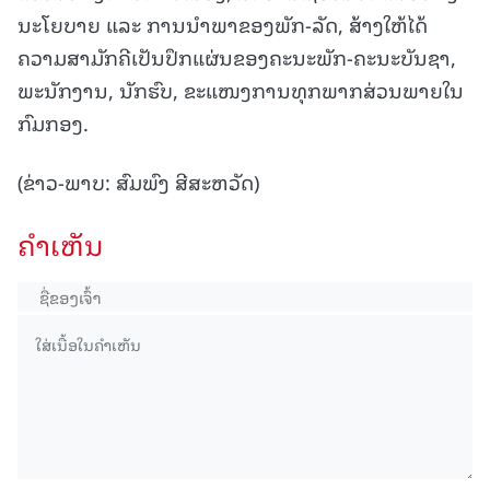
ນະໂຍບາຍ ແລະ ການນໍາພາຂອງພັກ-ລັດ, ສ້າງໃຫ້ໄດ້
ຄວາມສາມັກຄີເປັນປຶກແຜ່ນຂອງຄະນະພັກ-ຄະນະບັນຊາ,
ພະນັກງານ, ນັກຮົບ, ຂະແໜງການທຸກພາກສ່ວນພາຍໃນ
ກົມກອງ.
(ຂ່າວ-ພາບ: ສົມພົງ ສີສະຫວັດ)
ຄໍາເຫັນ