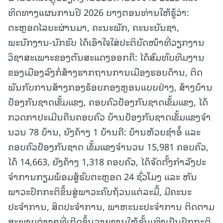
ທິດທາງແຜນການປີ 2026 ບາງຕອນທ່ານໃຫ້ຮູ້ວ່າ:
ຕະຫຼອດໄລຍະຜ່ານມາ, ຄະນະພັກ, ຄະນະບັນຊາ,
ພະນັກງານ-ນັກຮົບ ໄດ້ເອົາໃຈໃສ່ປະຕິບັດໜ້າທີ່ວຽກງານ
ວິຊາສະເພາະຂອງຕົນສະແດງອອກຄື: ໄດ້ສົມທົບທີມງານ
ຂອງເມືອງລົງກໍ່ສ້າງຮາກຖານການເມືອງຮອບດ້ານ, ຕິດ
ພັນກັບການສ້າງກອງຮ້ອຍກອງຫຼອນແບບຢ່າງ, ສ້າງບ້ານ
ປ້ອງກັນຊາດເຂັ້ມແຂງ, ຄອບຄົວປ້ອງກັນຊາດເຂັ້ມແຂງ, ໄດ້
ກວດກາປະເມີນຄືນຄອບຄົວ ບ້ານປ້ອງກັນຊາດເຂັ້ມແຂງຈໍາ
ນວນ 78 ບ້ານ, ຍັງຄ້າງ 1 ບ້ານຄື: ບ້ານຫ້ວຍຊໍາອໍ້ ແລະ
ຄອບຄົວປ້ອງກັນຊາດ ເຂັ້ມແຂງຈໍານວນ 15,981 ຄອບຄົວ,
ໄດ້ 14,663, ຍັງຄ້າງ 1,318 ຄອບຄົວ, ໄດ້ຈັດຕັ້ງກໍາລັງປະ
ຈໍາການກຽມພ້ອມສູ້ຮົບຕະຫຼອດ 24 ຊົ່ວໂມງ ແລະ ຫັນ
ພາວະປົກກະຕິຂຶ້ນສູ່ພາວະຄົບຖ້ວນແຕ່ລະມື້, ມີຄະນະ
ປະຈຳການ, ສິດປະຈຳການ, ພາຫະນະປະຈຳການ ຕິດຕາມ
ສະພາບຕ່າງໆທີ່ເກີດຂຶ້ນລາຍງານໃຫ້ຂັ້ນເທິງເປັນປົກກະຕິ,