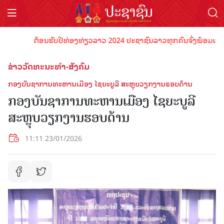
ຕ້ອນຮັບປີທ່ອງທ່ຽວລາວ 2024 ປະຊາຊົນລາວທຸກຄົນຈົ່ງພ້ອມເປັນເຈົ້າພ
ຂ່າວວັດທະນະທຳ-ສັງຄົມ
ກອງບັນຊາການທະຫານເມືອງ ໄຊຍະບູລີ ສະຫຼຸບວຽກງານຮອບດ້ານ
ກອງບັນຊາການທະຫານເມືອງ ໄຊຍະບູລີ
ສະຫຼຸບວຽກງານຮອບດ້ານ
11:11 23/01/2026