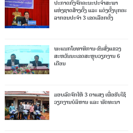
ປະກາດກົງຈັກຄະນະປະຈໍາສະພາ
ແຫ່ງຊາດສ້າງຕັ້ງ ແລະ ແຕ່ງຕັ້ງບຸກຄະ
ລາກອນປະຈໍາ 3 ເຂດເລືອກຕັ້ງ
ພະແນກໂຍທາທິການ-ຂົນສົ່ງແຂວງ
ສະຫວັນນະເຂດສະຫຼຸບວຽກງານ 6
ເດືອນ
ມອບລົດຈັກໃຫ້ 3 ຕາແສງ ເພື່ອຮັບໃຊ້
ວຽກງານບໍລິຫານ ແລະ ພັດທະນາ