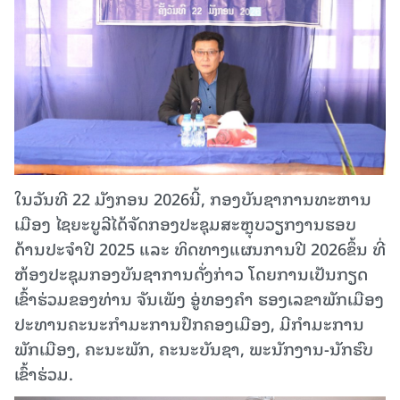
ໃນວັນທີ 22 ມັງກອນ 2026ນີ້, ກອງບັນຊາການທະຫານ
ເມືອງ ໄຊຍະບູລີໄດ້ຈັດກອງປະຊຸມສະຫຼຸບວຽກງານຮອບ
ດ້ານປະຈຳປີ 2025 ແລະ ທິດທາງແຜນການປີ 2026ຂຶ້ນ ທີ່
ຫ້ອງປະຊຸມກອງບັນຊາການດັ່ງກ່າວ ໂດຍການເປັນກຽດ
ເຂົ້າຮ່ວມຂອງທ່ານ ຈັນເພັງ ອູ່ທອງຄຳ ຮອງເລຂາພັກເມືອງ
ປະທານຄະນະກຳມະການປົກຄອງເມືອງ, ມີກຳມະການ
ພັກເມືອງ, ຄະນະພັກ, ຄະນະບັນຊາ, ພະນັກງານ-ນັກຮົບ
ເຂົ້າຮ່ວມ.