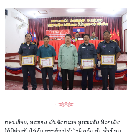
ຕອນທ້າຍ, ສະຫາຍ ພົນຈັດຕະວາ ສຸກພະຈັນ ສີລາເພັດ
ໄດ້ມີຄໍາເຫັນໂອ້ລົມ ຮຽກຮ້ອງໃຫ້ນັກຝຶກອົບ ຮົມ ຈົ່ງພ້ອມ