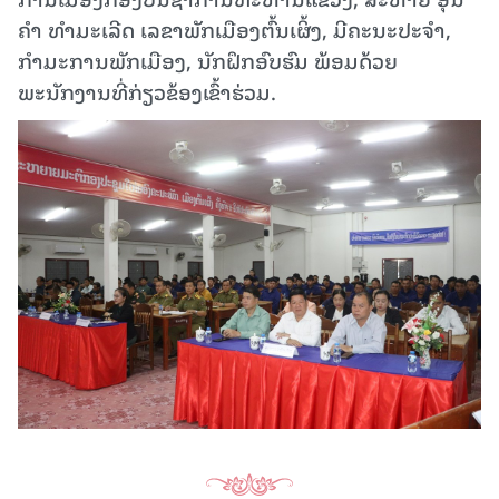
ຄຳ ທຳມະເລີດ ເລຂາພັກເມືອງຕົ້ນເຜິ້ງ, ມີຄະນະປະຈຳ,
ກຳມະການພັກເມືອງ, ນັກຝຶກອົບຮົມ ພ້ອມດ້ວຍ
ພະນັກງານທີ່ກ່ຽວຂ້ອງເຂົ້າຮ່ວມ.