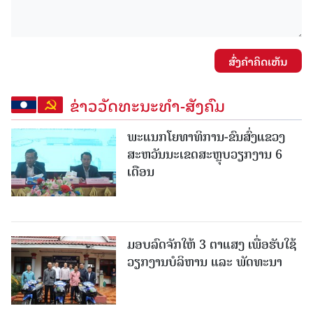
ສົ່ງຄໍາຄິດເຫັນ
ຂ່າວວັດທະນະທຳ-ສັງຄົມ
ພະແນກໂຍທາທິການ-ຂົນສົ່ງແຂວງ
ສະຫວັນນະເຂດສະຫຼຸບວຽກງານ 6
ເດືອນ
ມອບລົດຈັກໃຫ້ 3 ຕາແສງ ເພື່ອຮັບໃຊ້
ວຽກງານບໍລິຫານ ແລະ ພັດທະນາ