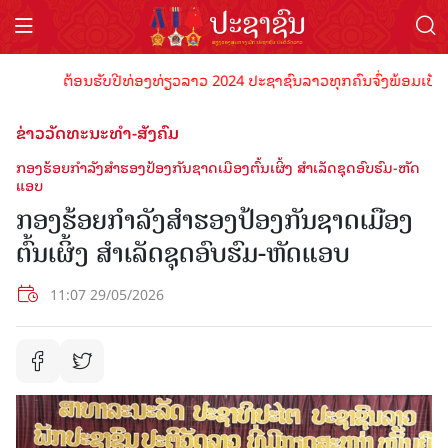
ຕ້ອນຮັບປີທ່ອງທ່ຽວລາວ 2024 ປະຊາຊົນລາວທຸກຄົນຈົ່ງພ້ອມເປັນເຈົ້າພາ
ຂ່າວວັດທະນະທຳ-ສັງຄົມ
ກອງຮ້ອຍກໍາລັງສໍາຮອງປ້ອງກັນຊາດເມືອງຕົ້ນເຜິ້ງ ສຳເລັດຊຸດອົບຮົມ-ຫັດ
ແອບ
ກອງຮ້ອຍກໍາລັງສໍາຮອງປ້ອງກັນຊາດເມືອງ
ຕົ້ນເຜິ້ງ ສຳເລັດຊຸດອົບຮົມ-ຫັດແອບ
11:07 29/05/2026