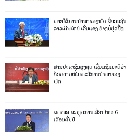
ພາຍໃຕ້ການນໍາພາຂອງພັກ ສື່ມວນຊົນ
ລາວເຕີບໃຫຍ່ ເຂັ້ມແຂງ ຢ່າງບໍ່ຢຸດຢັ້ງ
ສານປະຊາຊົນສູງສຸດ ເຊື່ອມຊຶມມະຕິວ່າ
ດ້ວຍການເພີ່ມທະວີການນຳພາຂອງ
ພັກ
ສທໜລ ສະຫຼຸບການເຄື່ອນໄຫວ 6
ເດືອນຕົ້ນປີ