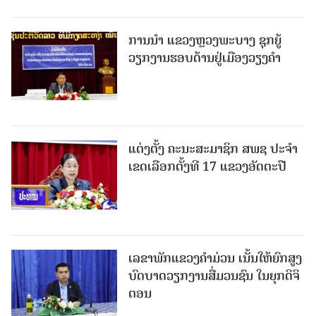
ການນຳ ແຂວງຫຼວງພະບາງ ຊຸກຍູ້
ວຽກງານຮອບດ້ານຢູ່ເມືອງວຽງຄໍາ
ແຕ່ງຕັ້ງ ຄະນະສະມາຊິກ ສພຊ ປະຈຳ
ເຂດເລືອກຕັ້ງທີ 17 ແຂວງອັດຕະປື
ເລຂາພັກແຂວງຄໍາມ່ວນ ເນັ້ນໃຫ້ຍົກສູງ
ບົດບາດວຽກງານສື່ມວນຊົນ ໃນຍຸກດິຈິ
ຕອນ