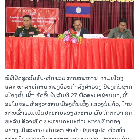
ພິທີປິດຊຸດອົບຮົມ-ຫັດແອບ ການທະຫານ ການເມືອງ
ແລະ ພາລາທິການ ກອງຮ້ອຍກໍາລັງສໍາຮອງ ປ້ອງກັນຊາດ
ເມືອງຕົ້ນເຜິ້ງ ຈັດຂຶ້ນໃນວັນທີ 27 ພຶດສະພາຜ່ານມາ, ທີ່
ສະໂມສອນຫ້ອງວ່າການເມືອງຕົ້ນເຜິ້ງ ແຂວງບໍ່ແກ້ວ, ໂດຍ
ການເຂົ້າຮ່ວມເປັນປະທານຂອງສະຫາຍ ພົນຈັດຕະວາ ສຸກ
ພະຈັນ ສີລາເພັດ ປະທານຄະນະກຳມະການປົກຄອງ
ແຂວງ, ມີສະຫາຍ ພັນເອກ ອຳພັນ ໄຊຍາສຸບັດ ຫົວໜ້າ
ການເມືອງກອງບັນຊາການທະຫານແຂວງ, ສະຫາຍ ອຸ່ນ