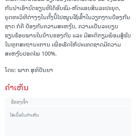
ກັນນໍາເອົາບົດຮຽນທີ່ໄດ້ອົບຮົມ-ຫັດແອບສິນລະປະຍຸດ,
ຍຸດທະວິທີຕ່າງໆໃນຄັ້ງນີ້ໄປໝູນໃຊ້ເຂົ້າໃນວຽກງານປ້ອງກັນ
ຊາດ ກໍຄື ປ້ອງກັນຄວາມສະຫງົບ, ຄວາມເປັນລະບຽບ
ຮຽບຮ້ອຍພາຍໃນບ້ານຂອງຕົນ ແລະ ມີສະຕິກຽມພ້ອມສູ້ຮົບ
ໃນທຸກສະຖານະການ ເພື່ອເຮັດໃຫ້ປະເທດຊາດມີຄວາມ
ສະຫງົບປອດໄພ 100%.
ໂດຍ: ພາກ ສຸທິປັນຍາ
ຄໍາເຫັນ