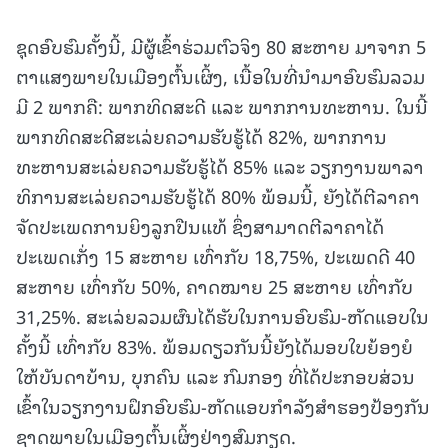
ຊຸດອົບຮົມຄັ້ງນີ້, ມີຜູ້ເຂົ້າຮ່ວມຕົວຈິງ 80 ສະຫາຍ ມາຈາກ 5
ຕາແສງພາຍໃນເມືອງຕົ້ນເຜິ້ງ, ເນື້ອໃນທີ່ນຳມາອົບຮົມລວມ
ມີ 2 ພາກຄື: ພາກທິດສະດີ ແລະ ພາກການທະຫານ. ໃນນີ້
ພາກທິດສະດີສະເລ່ຍຄວາມຮັບຮູ້ໄດ້ 82%, ພາກການ
ທະຫານສະເລ່ຍຄວາມຮັບຮູ້ໄດ້ 85% ແລະ ວຽກງານພາລາ
ທິການສະເລ່ຍຄວາມຮັບຮູ້ໄດ້ 80% ພ້ອມນີ້, ຍັງໄດ້ຕີລາຄາ
ຈັດປະເພດການຍິງລູກປືນແທ້ ຊຶ່ງສາມາດຕີລາຄາໄດ້
ປະເພດເກັ່ງ 15 ສະຫາຍ ເທົ່າກັບ 18,75%, ປະເພດດີ 40
ສະຫາຍ ເທົ່າກັບ 50%, ຄາດໝາຍ 25 ສະຫາຍ ເທົ່າກັບ
31,25%. ສະເລ່ຍລວມຜົນໄດ້ຮັບໃນການອົບຮົມ-ຫັດແອບໃນ
ຄັ້ງນີ້ ເທົ່າກັບ 83%. ພ້ອມດຽວກັນນີ້ຍັງໄດ້ມອບໃບຍ້ອງຍໍ
ໃຫ້ບັນດາບ້ານ, ບຸກຄົນ ແລະ ກົມກອງ ທີ່ໄດ້ປະກອບສ່ວນ
ເຂົ້າໃນວຽກງານຝຶກອົບຮົມ-ຫັດແອບກຳລັງສຳຮອງປ້ອງກັນ
ຊາດພາຍໃນເມືອງຕົ້ນເຜິ້ງຢ່າງສົມກຽດ.