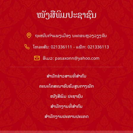
ໜັງສືພິມປະຊາຊົນ
ຖະໜົນກຳແພງເມືອງ ນະຄອນຫຼວງວຽງຈັນ
ໂທລະສັບ: 021336111 - ແຟັກ: 021336113
ອີເມວ:
pasaxonn@yahoo.com
ສຳ​ນັກ​ຂ່າວ​ສານ​ທີ່​ສຳ​ຄັນ​
ຄະນະໂຄສະນາອົບຮົມ​ສູນ​ກາງ​ພັກ
ໜັງສືພິມ ປະ​ຊາ​ຊົນ
ສຳ​ນັກ​ງານ​ທີ່​ສຳ​ຄັນ
ສຳ​ນັກ​ງານ​ປະ​ທານ​ປະ​ເທດ