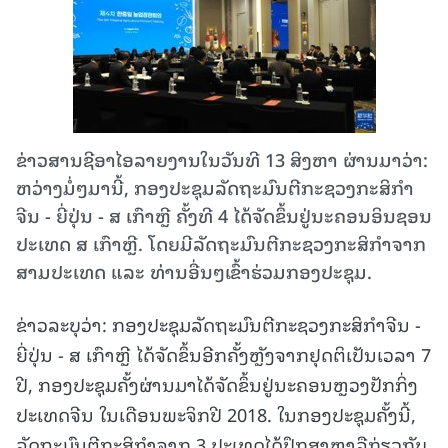
ຂ່າວສານຊີອາໄອລາຍງານໃນວັນທີ 13 ສິງຫາ ຜ່ານມາວ່າ:
ຫວ່າງມໍ່ໆມານີ້, ກອງ​ປະ​ຊຸມ​ລັດ​ຖະ​ມົນ​ຕີ​ກະ​ຊວງ​ກະ​ສິ​ກຳ​
ຈີນ - ຍີ່​ປຸ່ນ - ສ ເກົາ​ຫຼີ​ ຄັ້ງ​ທີ 4 ໄດ້​ຈັດ​ຂຶ້ນ​ຢູ່​ນະ​ຄອນ​ອິນ​ຊອນ​
ປະ​ເທດ​ ສ ເກົາ​ຫຼີ. ໂດຍມີລັດ​ຖະ​ມົນ​ຕີ​ກະ​ຊວງ​ກະ​ສິ​ກຳ​ຈາກ​
ສາມ​ປະ​ເທດ ​ແລະ​ ທ່ານ​ອື່ນໆ​​ເຂົ້າ​ຮ່ວມກອງ​ປະ​ຊຸມ.
ຂ່າວລະບຸວ່າ: ກອງປະຊຸມລັດຖະມົນຕີກະຊວງກະສິກຳຈີນ -
ຍີ່ປຸ່ນ - ສ ເກົາຫຼີ ໄດ້ຈັດຂຶ້ນອີກຄັ້ງຫຼັງຈາກຢຸດຕິເປັນເວລາ 7
ປີ, ກອງປະຊຸມຄັ້ງຜ່ານມາໄດ້ຈັດຂຶ້ນຢູ່ນະຄອນຫຼວງປັກກິ່ງ
ປະເທດຈີນ ໃນເດືອນພະຈິກປີ 2018. ໃນກອງປະຊຸມຄັ້ງນີ້,
ລັດຖະມົນຕີກະສິກຳຈາກ 3 ປະເທດໄດ້ປຶກສາຫາລືກ່ຽວກັບ