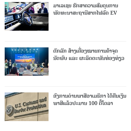
ມາເລເຊຍ ຮັກສາຄວາມສົມດຸນການ
ພັດທະນາສະຖານີສາກໄຟລົດ EV
ດັກລັກ ສ້າງເຄື່ອງໝາຍການຄ້າຈຸດ
ນັດພົບ ແລະ ຜະລິດຕະພັນທ່ອງທ່ຽວ
ອົງການດ່ານພາສີອາເມຣິກາ ໄດ້ຄືນເງິນ
ພາສີແລ້ວປະມານ 100 ຕື້ໂດລາ