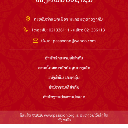
ຖະໜົນກຳແພງເມືອງ ນະຄອນຫຼວງວຽງຈັນ
ໂທລະສັບ: 021336111 - ແຟັກ: 021336113
ອີເມວ:
pasaxonn@yahoo.com
ສຳ​ນັກ​ຂ່າວ​ສານ​ທີ່​ສຳ​ຄັນ​
ຄະນະໂຄສະນາອົບຮົມ​ສູນ​ກາງ​ພັກ
ໜັງສືພິມ ປະ​ຊາ​ຊົນ
ສຳ​ນັກ​ງານ​ທີ່​ສຳ​ຄັນ
ສຳ​ນັກ​ງານ​ປະ​ທານ​ປະ​ເທດ
ລິຂະສິດ ©2026 www.pasaxon.org.la. ສະຫງວນໄວ້ເຊິງສິດ
ທັງຫມົດ