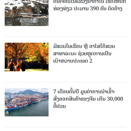
ດິນເຈື່ອນໃນແຂວງນາກາໂນ ເຮັດໃຫ້ນັກ
ທ່ອງທ່ຽວ ປະມານ 390 ຄົນ ຕິດຄ້າງ
ມີສວນໃນເຮືອນ ຫຼື ອາໄສໃກ້ສວນ
ສາທາລະນະ ຊ່ວຍຫຼຸດການເປັນ
ເບົາຫວານປະເພດ 2
7 ເດືອນຕົ້ນປີ ມູນຄ່າການນຳເຂົ້າ-
ສົ່ງອອກສິນຄ້າຂອງຈີນ ເກີນ 30,000
ຕື້ຢວນ