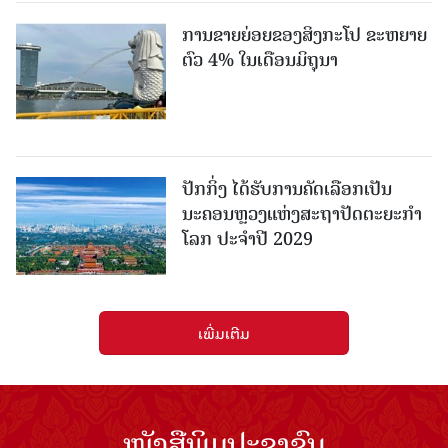
ການຂາຍຍ່ອຍຂອງສິງກະໂປ ຂະຫຍາຍ
ຕົວ 4% ໃນເດືອນມິຖຸນາ
ປັກກິ່ງ ໄດ້ຮັບການຄັດເລືອກເປັນ
ນະຄອນຫຼວງແຫ່ງສະຖາປັດຕະຍະກຳ
ໂລກ ປະຈຳປີ 2029
ເພີ່ມເຕີມ
ໜັງສືພິມປະຊາຊົນ