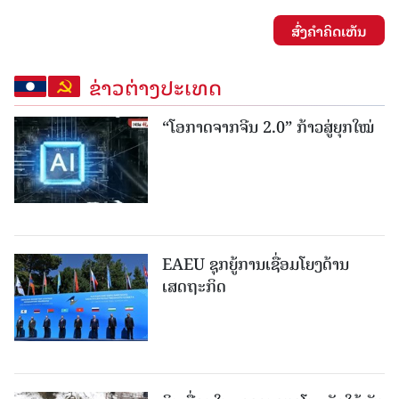
ສົ່ງຄໍາຄິດເຫັນ
ຂ່າວຕ່າງປະເທດ
“ໂອກາດຈາກຈີນ 2.0” ກ້າວສູ່ຍຸກໃໝ່
EAEU ຊຸກຍູ້ການເຊື່ອມໂຍງດ້ານ
ເສດຖະກິດ