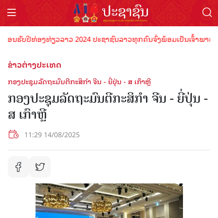
ອນຮັບປີທ່ອງທ່ຽວລາວ 2024 ປະຊາຊົນລາວທຸກຄົນຈົ່ງພ້ອມເປັນເຈົ້າພາບທີ່ດີ
ຂ່າວຕ່າງປະເທດ
ກອງ​ປະ​ຊຸມ​ລັດ​ຖະ​ມົນ​ຕີ​ກະ​ສິ​ກຳ​ ຈີນ - ຍີ່​ປຸ່ນ - ສ ເກົາ​ຫຼີ​
ກອງ​ປະ​ຊຸມ​ລັດ​ຖະ​ມົນ​ຕີ​ກະ​ສິ​ກຳ​ ຈີນ - ຍີ່​ປຸ່ນ -
ສ ເກົາ​ຫຼີ​
11:29 14/08/2025