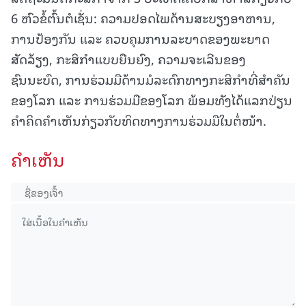
6 ຫົວຂໍ້ຕົ້ນຕໍເຊັ່ນ: ຄວາມປອດໄພດ້ານສະບຽງອາຫານ,
ການປ້ອງກັນ ແລະ ຄວບຄຸມການລະບາດຂອງພະຍາດ
ສັດລ້ຽງ, ກະສິກຳແບບຍືນຍົງ, ຄວາມຈະເລີນຂອງ
ຊົນນະບົດ, ການຮ່ວມມືດ້ານມໍລະດົກທາງກະສິກຳທີ່ສຳຄັນ
ຂອງໂລກ ແລະ ການຮ່ວມມືຂອງໂລກ ພ້ອມທັງໄດ້ແລກປ່ຽນ
ຄຳຄິດຄຳເຫັນກ່ຽວກັບທິດທາງການຮ່ວມມືໃນຕໍ່ໜ້າ.
ຄໍາເຫັນ