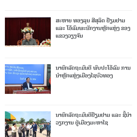
ສະຫາຍ ທອງລຸນ ສີສຸລິດ ຢ້ຽມຢາມ
ແລະ ໂອ້ລົມພະນັກງານຫຼັກແຫຼ່ງ ຂອງ
ແຂວງວຽງຈັນ
ນາຍົກລັດຖະມົນຕີ ພົບປະໂອ້ລົມ ການ
ນຳຫຼັກແຫຼ່ງເມືອງໄຊບົວທອງ
ນາຍົກລັດຖະມົນຕີຢ້ຽມຢາມ ແລະ ຊີ້ນຳ
ວຽກງານ ຢູ່ເມືອງມະຫາໄຊ