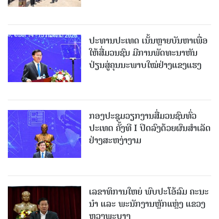
ປະທານປະເທດ ເນັ້ນຫຼາຍບັນຫາເພື່ອ
ໃຫ້ສື່ມວນຊົນ ມີການພັດທະນາຫັນ
ປ່ຽນສູ່ຄຸນນະພາບໃໝ່ຢ່າງແຂງແຮງ
ກອງປະຊຸມວຽກງານສື່ມວນຊົນທົ່ວ
ປະເທດ ຄັ້ງທີ I ປິດລົງດ້ວຍຜົນສໍາເລັດ
ຢ່າງສະຫງ່າງາມ
ເລຂາທິການໃຫຍ່ ພົບປະໂອ້ລົມ ຄະນະ
ນໍາ ແລະ ພະນັກງານຫຼັກແຫຼ່ງ ແຂວງ
ຫຼວງພະບາງ