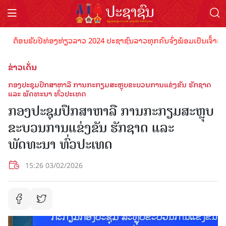
້ອນຮັບປີທ່ອງທ່ຽວລາວ 2024 ປະຊາຊົນລາວທຸກຄົນຈົ່ງພ້ອມເປັນເຈົ້າພາບທີ່ດີ
ຂ່າວເດັ່ນ
ກອງປະຊຸມປຶກສາຫາລື ການກະກຽມສະຫຼຸບຂະບວນການແຂ່ງຂັນ ຮັກຊາດ
ແລະ ພັດທະນາ ທົ່ວປະເທດ
ກອງປະຊຸມປຶກສາຫາລື ການກະກຽມສະຫຼຸບ
ຂະບວນການແຂ່ງຂັນ ຮັກຊາດ ແລະ
ພັດທະນາ ທົ່ວປະເທດ
15:26 03/02/2026