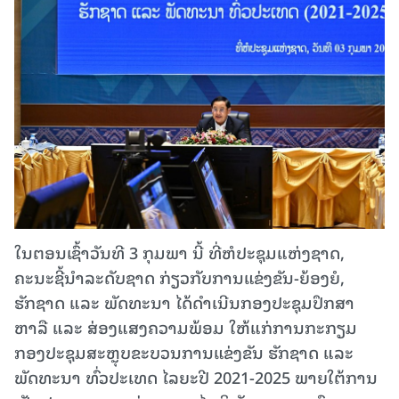
ໃນຕອນເຊົ້າວັນທີ 3 ກຸມພາ ນີ້ ທີ່ຫໍປະຊຸມແຫ່ງຊາດ,
ຄະນະຊີ້ນໍາລະດັບຊາດ ກ່ຽວກັບການແຂ່ງຂັນ-ຍ້ອງຍໍ,
ຮັກຊາດ ແລະ ພັດທະນາ ໄດ້ດຳເນີນກອງປະຊຸມປຶກສາ
ຫາລື ແລະ ສ່ອງແສງຄວາມພ້ອມ ໃຫ້ແກ່ການກະກຽມ
ກອງປະຊຸມສະຫຼຸບຂະບວນການແຂ່ງຂັນ ຮັກຊາດ ແລະ
ພັດທະນາ ທົ່ວປະເທດ ໄລຍະປີ 2021-2025 ພາຍໃຕ້ການ