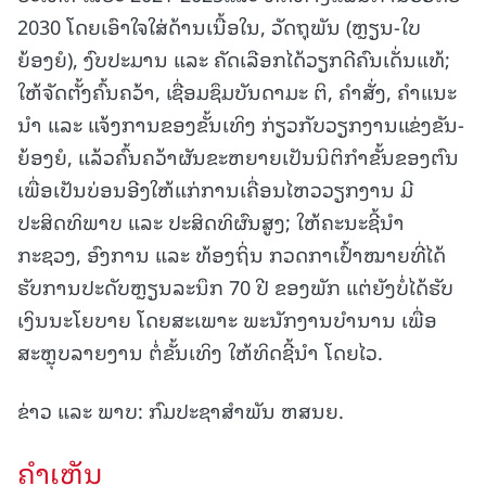
2030 ໂດຍເອົາໃຈໃສ່ດ້ານເນື້ອໃນ, ວັດຖຸພັນ (ຫຼຽນ-ໃບ
ຍ້ອງຍໍ), ງົບປະມານ ແລະ ຄັດເລືອກໄດ້ວຽກດີຄົນເດັ່ນແທ້;
ໃຫ້ຈັດຕັ້ງຄົ້ນຄວ້າ, ເຊື່ອມຊຶມບັນດາມະ ຕິ, ຄໍາສັ່ງ, ຄຳແນະ
ນໍາ ແລະ ແຈ້ງການຂອງຂັ້ນເທິງ ກ່ຽວກັບວຽກງານແຂ່ງຂັນ-
ຍ້ອງຍໍ, ແລ້ວຄົ້ນຄວ້າຜັນຂະຫຍາຍເປັນນິຕິກໍາຂັ້ນຂອງຕົນ
ເພື່ອເປັນບ່ອນອີງໃຫ້ແກ່ການເຄື່ອນໄຫວວຽກງານ ມີ
ປະສິດທິພາບ ແລະ ປະສິດທິຜົນສູງ; ໃຫ້ຄະນະຊີ້ນໍາ
ກະຊວງ, ອົງການ ແລະ ທ້ອງຖິ່ນ ກວດກາເປົ້າໝາຍທີ່ໄດ້
ຮັບການປະດັບຫຼຽນລະນຶກ 70 ປີ ຂອງພັກ ແຕ່ຍັງບໍ່ໄດ້ຮັບ
ເງິນນະໂຍບາຍ ໂດຍສະເພາະ ພະນັກງານບໍານານ ເພື່ອ
ສະຫຼຸບລາຍງານ ຕໍ່ຂັ້ນເທິງ ໃຫ້ທິດຊີ້ນໍາ ໂດຍໄວ.
ຂ່າວ ແລະ ພາບ: ກົມປະຊາສຳພັນ ຫສນຍ.
ຄໍາເຫັນ