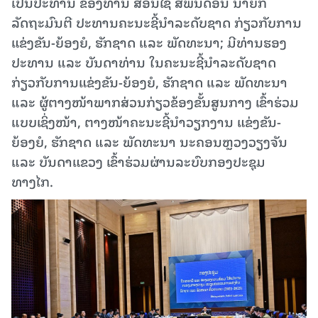
ເປັນປະທານ ຂອງທ່ານ ສອນໄຊ ສິພັນດອນ ນາຍົກ
ລັດຖະມົນຕີ ປະທານຄະນະຊີ້ນຳລະດັບຊາດ ກ່ຽວກັບການ
ແຂ່ງຂັນ-ຍ້ອງຍໍ, ຮັກຊາດ ແລະ ພັດທະນາ; ມີທ່ານຮອງ
ປະທານ ແລະ ບັນດາທ່ານ ໃນຄະນະຊີ້ນຳລະດັບຊາດ
ກ່ຽວກັບການແຂ່ງຂັນ-ຍ້ອງຍໍ, ຮັກຊາດ ແລະ ພັດທະນາ
ແລະ ຜູ້ຕາງໜ້າພາກສ່ວນກ່ຽວຂ້ອງຂັ້ນສູນກາງ ເຂົ້າຮ່ວມ
ແບບເຊິ່ງໜ້າ, ຕາງໜ້າຄະນະຊີ້ນຳວຽກງານ ແຂ່ງຂັນ-
ຍ້ອງຍໍ, ຮັກຊາດ ແລະ ພັດທະນາ ນະຄອນຫຼວງວຽງຈັນ
ແລະ ບັນດາແຂວງ ເຂົ້າຮ່ວມຜ່ານລະບົບກອງປະຊຸມ
ທາງໄກ.