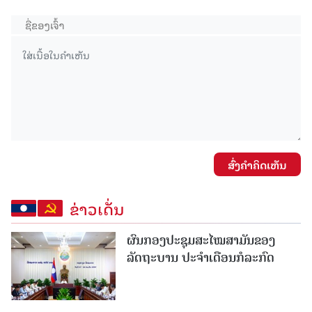
ສົ່ງຄໍາຄິດເຫັນ
ຂ່າວເດັ່ນ
ຜົນກອງປະຊຸມສະໄໝສາມັນຂອງ
ລັດຖະບານ ປະຈຳເດືອນກໍລະກົດ