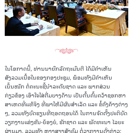
ໃນໂອກາດນີ້, ທ່ານນາຍົກລັດຖະມົນຕີ ໄດ້ມີຄຳເຫັນ
ສັງລວມເນື້ອໃນຂອງກອງປະຊຸມ, ພ້ອມທັງມີຄຳເຫັນ
ເນັ້ນໜັກ ຕໍ່ຄະນະຊີ້ນຳລະດັບຊາດ ແລະ ພາກສ່ວນ
ກ່ຽວຂ້ອງ ເອົາໃຈໃສ່ຕື່ມບາງດ້ານ ເປັນຕົ້ນຄົ້ນຄວ້າຊອກຫາ
ສາເຫດທີ່ແທ້ຈິງ ທີ່ພາໃຫ້ມີຜົນສຳເລັດ ແລະ ຂໍ້ຄົງຄ້າງຕ່າງ
ໆ, ລວມທັງບົດຮຽນທີ່ຖອດຖອນໄດ້ ໃນການຈັດຕັ້ງປະຕິບັດ
ວຽກງານແຂ່ງຂັນ-ຍ້ອງຍໍ, ຮັກຊາດ ແລະ ພັດທະນາ ໄລຍະ
ຜ່ານມາ, ລວມທັງ ຫາງສຽງສັງຄົມ ຕໍ່ວຽກງານດັ່ງກ່າວ;