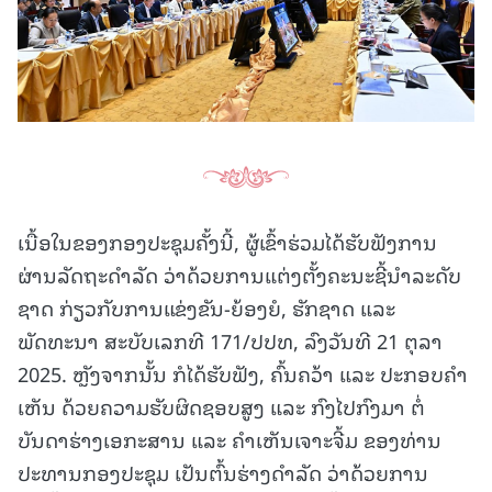
ເນື້ອໃນຂອງກອງປະຊຸມຄັ້ງນີ້, ຜູ້ເຂົ້າຮ່ວມໄດ້ຮັບຟັງການ
ຜ່ານລັດຖະດຳລັດ ວ່າດ້ວຍການແຕ່ງຕັ້ງຄະນະຊີ້ນຳລະດັບ
ຊາດ ກ່ຽວກັບການແຂ່ງຂັນ-ຍ້ອງຍໍ, ຮັກຊາດ ແລະ
ພັດທະນາ ສະບັບເລກທີ 171/ປປທ, ລົງວັນທີ 21 ຕຸລາ
2025. ຫຼັງຈາກນັ້ນ ກໍໄດ້ຮັບຟັງ, ຄົ້ນຄວ້າ ແລະ ປະກອບຄໍາ
ເຫັນ ດ້ວຍຄວາມຮັບຜິດຊອບສູງ ແລະ ກົງໄປກົງມາ ຕໍ່
ບັນດາຮ່າງເອກະສານ ແລະ ຄໍາເຫັນເຈາະຈີ້ມ ຂອງທ່ານ
ປະທານກອງປະຊຸມ ເປັນຕົ້ນຮ່າງດໍາລັດ ວ່າດ້ວຍການ