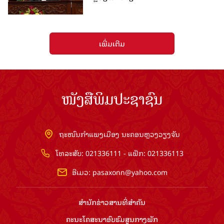
ເພີ່ມເຕີມ
ໜັງສືພິມປະຊາຊົນ
ຖະໜົນກຳແພງເມືອງ ນະຄອນຫຼວງວຽງຈັນ
ໂທລະສັບ: 021336111 - ແຟັກ: 021336113
ອີເມວ:
pasaxonn@yahoo.com
ສຳ​ນັກ​ຂ່າວ​ສານ​ທີ່​ສຳ​ຄັນ​
ຄະນະໂຄສະນາອົບຮົມ​ສູນ​ກາງ​ພັກ