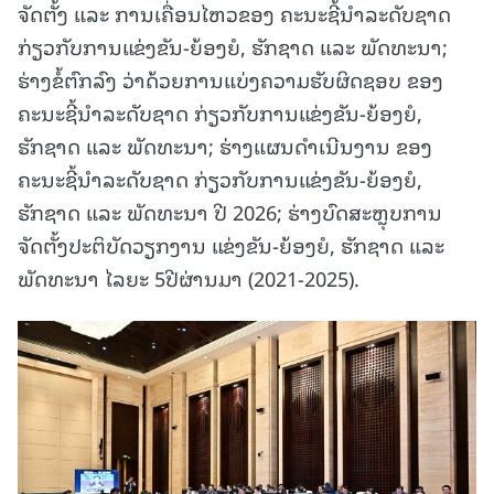
ຈັດຕັ້ງ ແລະ ການເຄື່ອນໄຫວຂອງ ຄະນະຊີ້ນຳລະດັບຊາດ
ກ່ຽວກັບການແຂ່ງຂັນ-ຍ້ອງຍໍ, ຮັກຊາດ ແລະ ພັດທະນາ;
ຮ່າງຂໍ້ຕົກລົງ ວ່າດ້ວຍການແບ່ງຄວາມຮັບຜິດຊອບ ຂອງ
ຄະນະຊີ້ນຳລະດັບຊາດ ກ່ຽວກັບການແຂ່ງຂັນ-ຍ້ອງຍໍ,
ຮັກຊາດ ແລະ ພັດທະນາ; ຮ່າງແຜນດໍາເນີນງານ ຂອງ
ຄະນະຊີ້ນໍາລະດັບຊາດ ກ່ຽວກັບການແຂ່ງຂັນ-ຍ້ອງຍໍ,
ຮັກຊາດ ແລະ ພັດທະນາ ປີ 2026; ຮ່າງບົດສະຫຼຸບການ
ຈັດຕັ້ງປະຕິບັດວຽກງານ ແຂ່ງຂັນ-ຍ້ອງຍໍ, ຮັກຊາດ ແລະ
ພັດທະນາ ໄລຍະ 5ປີຜ່ານມາ (2021-2025).