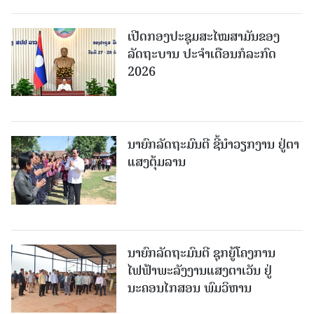
ເປີດກອງປະຊຸມສະໄໝສາມັນຂອງ
ລັດຖະບານ ປະຈໍາເດືອນກໍລະກົດ
2026
ນາຍົກລັດຖະມົນຕີ ຊີ້ນຳວຽກງານ ຢູ່ຕາ
ແສງຕຸ້ມລານ
ນາຍົກລັດຖະມົນຕີ ຊຸກຍູ້ໂຄງການ
ໄຟຟ້າພະລັງງານແສງຕາເວັນ ຢູ່
ນະຄອນໄກສອນ ພົມວິຫານ