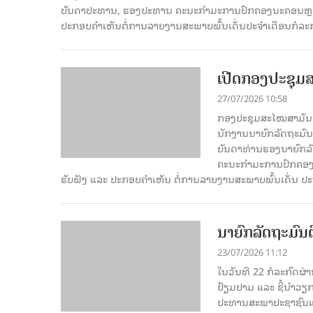
ບັນດາປະທານ, ຮອງປະທານ ຄະນະກຳມະການປົກຄອງນະຄອນຫຼວງວຽ
ປະກອບຄຳເຫັນຕໍ່ການລາຍງານສະພາບພົ້ນເດັ່ນປະຈຳເດືອນກໍລະ
ເປີດກອງປະຊຸມສ
27/07/2026 10:58
ກອງປະຊຸມສະໄໝສາມັນຂອງ
ນັກງານນາຍົກລັດຖະມົນ
ບັນດາທ່ານຮອງນາຍົກລັດ
ຄະນະກຳມະການປົກຄອງນ
ຮັບຟັງ ແລະ ປະກອບຄຳເຫັນ ຕໍ່ການລາຍງານສະພາບພົ້ນເດັ່ນ ປ
ນາຍົກລັດຖະມົນຕ
23/07/2026 11:12
ໃນວັນທີ 22 ກໍລະກົດຜ່
ຢ້ຽມຢາມ ແລະ ຊີ້ນໍາວຽ
ປະທານສະພາປະຊາຊົນແຂ