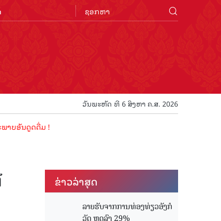
n
ວັນພະຫັດ ທີ 6 ສິງຫາ ຄ.ສ. 2026
ດດື່ມ !
ີ
ຂ່າວ​ລ່າ​ສຸດ
ລາຍຮັບຈາກການທ່ອງທ່ຽວອັງກໍ
ວັດ ຫຼດລົງ 29%