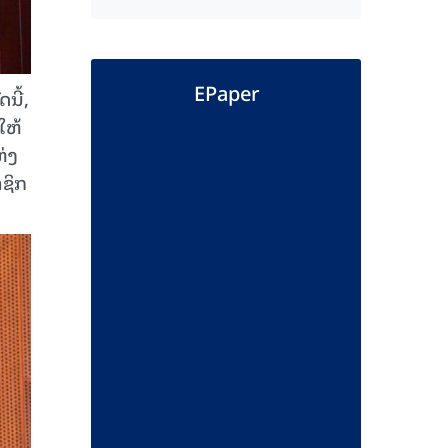
EPaper
ນີ້,
ໃຫ້
່ງ
ຊິກ