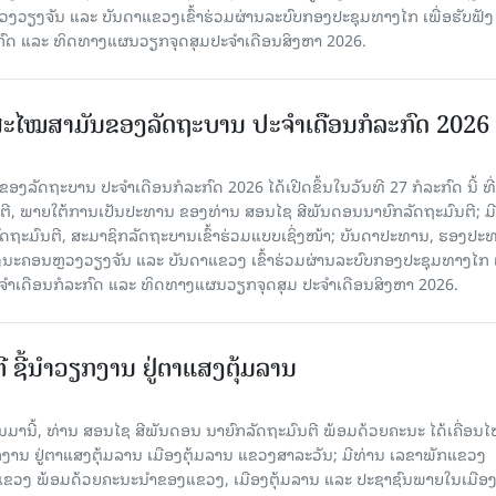
ງຈັນ ແລະ ບັນດາແຂວງເຂົ້າຮ່ວມຜ່ານລະບົບກອງປະຊຸມທາງໄກ ເພື່ອຮັບຟັງ
ກົດ ແລະ ທິດທາງແຜນວຽກຈຸດສຸມປະຈຳເດືອນສິງຫາ 2026.
ະໄໝສາມັນຂອງລັດຖະບານ ປະຈໍາເດືອນກໍລະກົດ 2026
ລັດຖະບານ ປະຈຳເດືອນກໍລະກົດ 2026 ໄດ້ເປີດຂຶ້ນໃນວັນທີ 27 ກໍລະກົດ ນີ້ ທີ່
ຕີ, ພາຍໃຕ້ການເປັນປະທານ ຂອງທ່ານ ສອນໄຊ ສີພັນດອນນາຍົກລັດຖະມົນຕີ; ມີ
ຖະມົນຕີ, ສະມາຊິກລັດຖະບານເຂົ້າ​ຮ່ວມ​ແບບ​ເຊິ່ງ​ໜ້າ; ບັນດາປະທານ, ຮອງປະ
ະຄອນຫຼວງວຽງຈັນ ແລະ ບັນດາແຂວງ ເຂົ້າຮ່ວມຜ່ານລະບົບກອງປະຊຸມທາງໄກ ເ
ະຈຳເດືອນກໍລະກົດ ແລະ ທິດທາງແຜນວຽກຈຸດສຸມ ປະຈຳເດືອນສິງຫາ 2026.
ີ ຊີ້ນຳວຽກງານ ຢູ່ຕາແສງຕຸ້ມລານ
ານມານີ້, ທ່ານ ສອນໄຊ ສີພັນດອນ ນາຍົກລັດຖະມົນຕີ ພ້ອມດ້ວຍຄະນະ ໄດ້ເຄື່ອນ
ກງານ ຢູ່ຕາແສງຕຸ້ມລານ ເມືອງຕຸ້ມລານ ແຂວງສາລະວັນ; ມີທ່ານ ເລຂາພັກແຂວງ
ວງ ພ້ອມດ້ວຍຄະນະນຳຂອງແຂວງ, ເມືອງຕຸ້ມລານ ແລະ ປະຊາຊົນພາຍໃນເມືອງ