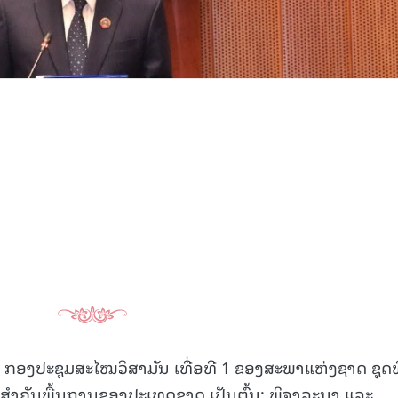
15.037(04-08-2026)
15.036(03-08-20
: ກອງປະຊຸມສະໄໝວິສາມັນ ເທື່ອທີ 1 ຂອງສະພາແຫ່ງຊາດ ຊຸດທ
ຫາສໍາຄັນພື້ນຖານຂອງປະເທດຊາດ ເປັນຕົ້ນ: ພິຈາລະນາ ແລະ