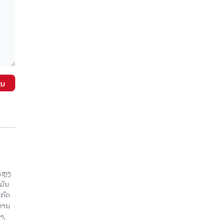
ັນ
ແຫຼງ
ມັນ
ກົດ
ະທານ
າ,