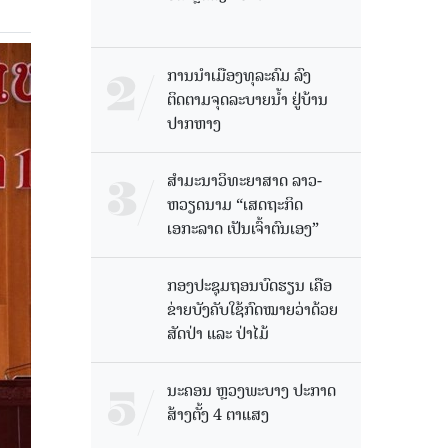
ການນໍາເມືອງທຸລະຄົມ ລົງ
ຕິດຕາມຈຸດລະບາຍນໍ້າ ຢູ່ບ້ານ
ປາກຫາງ
ສຳມະນາວິທະຍາສາດ ລາວ-
ຫວຽດນາມ “ເສດຖະກິດ
ເອກະລາດ ເປັນເຈົ້າຕົນເອງ”
ກອງປະຊຸມຖອນບົດຮຽນ ເຄືອ
ຂ່າຍບັງຄັບໃຊ້ກົດໝາຍວ່າດ້ວຍ
ສັດປ່າ ແລະ ປ່າໄມ້
ນະຄອນ ຫຼວງພະບາງ ປະ​ກາດ​
ສ້າງ​ຕັ້ງ 4 ຕາແສງ