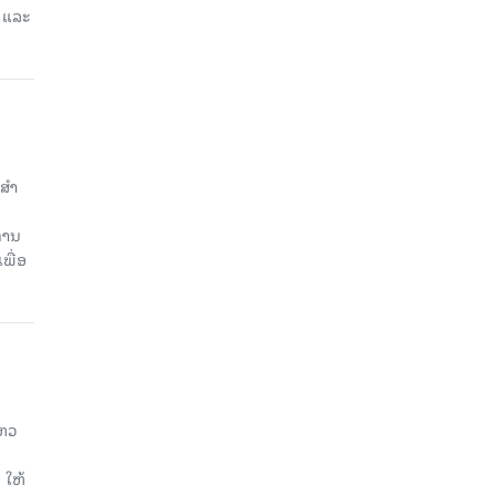
 ແລະ
ສໍາ
ທານ
ພື່ອ
ໄຫວ
 ໃຫ້