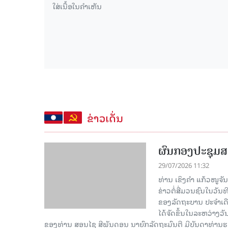
ຂ່າວເດັ່ນ
ຜົນກອງປະຊຸມສ
29/07/2026 11:32
ທ່ານ ເຂິງຄໍາ ແກ້ວໜູຈ
ຂ່າວຕໍ່ສື່ມວນຊົນໃນວັນ
ຂອງລັດຖະບານ ປະຈຳເດ
ໄດ້ຈັດຂຶ້ນໃນລະຫວ່າງວ
ຂອງທ່ານ ສອນໄຊ ສີພັນດອນ ນາຍົກລັດຖະມົນຕີ ມີບັນດາທ່ານຮອງ