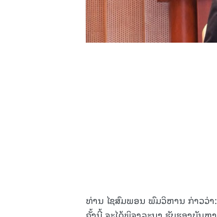
15.038(05-08-2026)
ທ່ານ ໄຊສົມພອນ ພົມວິຫານ ກ່າວວ່າ
ຄັ້ງນີ້ ຈະໄດ້ພິຈາລະນາ ຮັບຮອງບັນ