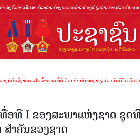
ຳ-ສັງຄົມ
ຂ່າວສືກສາ-ກິລາ
ຂ່າວຕ່າງປະເທດ
ຂ່າວທ່ອງທ່ຽວ
ຂ່າວການຮ່ວມມື
Logi
ງພ້ອມເປັນເຈົ້າພາບທີ່ດີ ຕ້ອນຮັບນັກທ່ອງທ່ຽວດ້ວຍໄມຕີຈິດ ມິດຕະພາບອັນດູ
ື່ອທີ I ຂອງສະພາແຫ່ງຊາດ ຊຸດທ
າ ສຳຄັນຂອງຊາດ