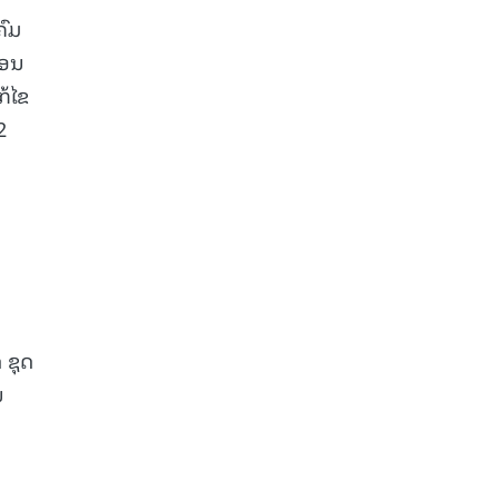
ຄົມ
ືອນ
້ໄຂ
2
 ຊຸດ
ນ