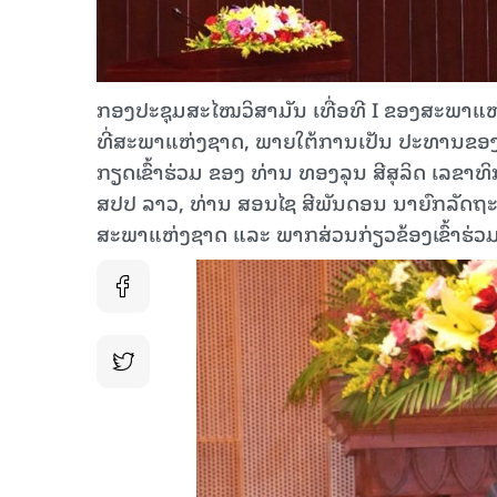
ກອງປະຊຸມສະໄໝວິສາມັນ ເທື່ອທີ I ຂອງສະພາແຫ່ງຊ
ທີ່ສະພາແຫ່ງຊາດ, ພາຍໃຕ້ການເປັນ ປະທານຂອ
ກຽດເຂົ້າຮ່ວມ ຂອງ ທ່ານ ທອງລຸນ ສີສຸລິດ ເລ
ສປປ ລາວ, ທ່ານ ສອນໄຊ ສີພັນດອນ ນາຍົກລັດຖະ
ສະພາແຫ່ງຊາດ ແລະ ພາກສ່ວນກ່ຽວຂ້ອງເຂົ້າຮ່ວມ