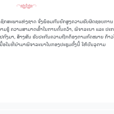
ມາຊິກສະພາແຫ່ງຊາດ ຈົ່ງພ້ອມກັນຍົກສູງຄວາມຮັບຜິດຊອບການ
ວາມຮູ້ ຄວາມສາມາດເຂົ້າໃນການຄົ້ນຄວ້າ, ພິຈາລະນາ ແລະ ປະ
ງໄປກົງມາ, ສ້າງສັນ ຮັບປະກັນຄວາມຖືກຕ້ອງຕາມກົດໝາຍ ກ້າວ
ື້ອໃນທີ່ນໍາມາພິຈາລະນາໃນກອງປະຊຸມຄັ້ງນີ້ ໃຫ້ບັນລຸຕາມ