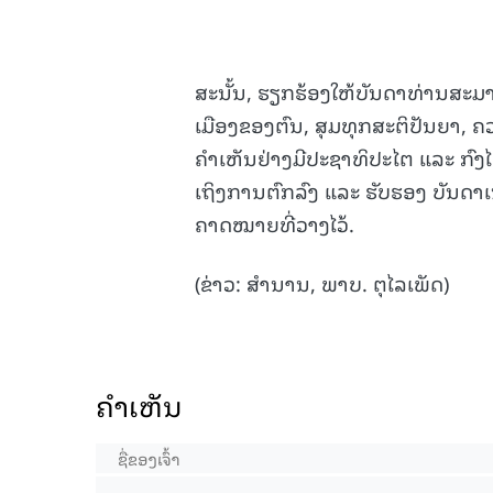
ສະນັ້ນ, ຮຽກຮ້ອງໃຫ້ບັນດາທ່ານສະ
ເມືອງຂອງຕົນ, ສຸມທຸກສະຕິປັນຍາ, ຄ
ຄໍາເຫັນຢ່າງມີປະຊາທິປະໄຕ ແລະ ກົ
ເຖິງການຕົກລົງ ແລະ ຮັບຮອງ ບັນດາເນ
ຄາດໝາຍທີ່ວາງໄວ້.
(ຂ່າວ: ສຳນານ, ພາບ. ຕຸໄລເພັດ)
ຄໍາເຫັນ