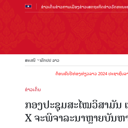
ຂ່າວເດັ່ນ
ຂ່າວການເມືອງ
ຂ່າວເສດຖະກິດ
ຂ່າວວັດທະນະທ
ສະເໜີ
ພັກປປ ລາວ
ຕ້ອນຮັບປີທ່ອງທ່ຽວລາວ 2024 ປະຊາຊົນລາວທຸກຄົນຈົ່
ຂ່າວເດັ່ນ
ກອງປະຊຸມສະໄໝວິສາມັນ ເທ
X ຈະພິຈາລະນາຫຼາຍບັນຫ