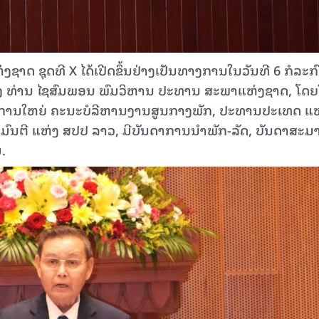
າດ ຊຸດທີ X ໄດ້ເປີດຂຶ້ນຢ່າງເປັນທາງການໃນວັນທີ 6 ກໍລະກົດ
ງ ທ່ານ ໄຊສົມພອນ ພົມວິຫານ ປະທານ ສະພາແຫ່ງຊາດ, ໂດຍ
ຂາທິການໃຫຍ່ ຄະນະບໍລີຫານງານສູນກາງພັກ, ປະທານປະເທດ ແຫ
ມົນຕີ ແຫ່ງ ສປປ ລາວ, ມີບັນດາການນຳພັກ-ລັດ, ບັນດາສະມາ
.