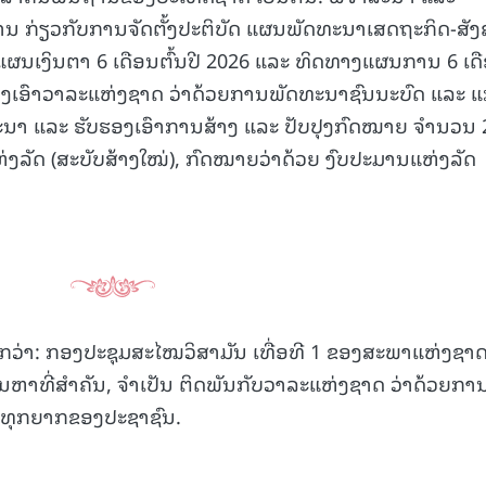
ນ ກ່ຽວກັບການຈັດຕັ້ງປະຕິບັດ ແຜນພັດທະນາເສດຖະກິດ-ສັງ
ແຜນເງິນຕາ 6 ເດືອນຕົ້ນປີ 2026 ແລະ ທິດທາງແຜນການ 6 ເດ
ອງເອົາວາລະແຫ່ງຊາດ ວ່າດ້ວຍການພັດທະນາຊົນນະບົດ ແລະ ແກ
ນາ ແລະ ຮັບຮອງເອົາການສ້າງ ແລະ ປັບປຸງກົດໝາຍ ຈຳນວນ 
ຫ່ງລັດ (ສະບັບສ້າງໃໝ່), ກົດໝາຍວ່າດ້ວຍ ງົບປະມານແຫ່ງລັດ
ວ່າ: ກອງປະຊຸມສະໄໝວິສາມັນ ເທື່ອທີ 1 ຂອງສະພາແຫ່ງຊາດ
ງບັນຫາທີ່ສໍາຄັນ, ຈຳເປັນ ຕິດພັນກັບວາລະແຫ່ງຊາດ ວ່າດ້ວຍກາ
ມທຸກຍາກຂອງປະຊາຊົນ.