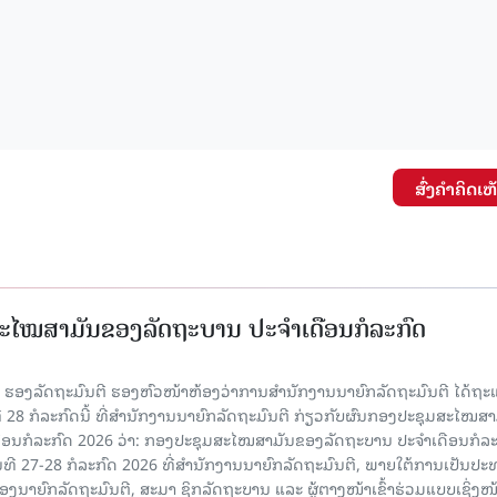
ສົ່ງຄໍາຄິດເຫ
ະໄໝສາມັນຂອງລັດຖະບານ ປະຈຳເດືອນກໍລະກົດ
ັນ ຮອງລັດຖະມົນຕີ ຮອງຫົວໜ້າຫ້ອງວ່າການສໍານັກງານນາຍົກລັດຖະມົນຕີ ໄດ້ຖະ
ທີ 28 ກໍລະກົດນີ້ ທີ່ສໍານັກງານນາຍົກລັດຖະມົນຕີ ກ່ຽວກັບຜົນກອງປະຊຸມສະໄໝສາ
ືອນກໍລະກົດ 2026 ວ່າ: ກອງປະຊຸມສະໄໝສາມັນຂອງລັດຖະບານ ປະຈຳເດືອນກໍລະ
ັນທີ 27-28 ກໍລະກົດ 2026 ທີ່ສໍານັກງານນາຍົກລັດຖະມົນຕີ, ພາຍໃຕ້ການເປັນປ
ນາຍົກລັດຖະມົນຕີ, ສະມາ ຊິກລັດຖະບານ ແລະ ຜູ້ຕາງໜ້າເຂົ້າຮ່ວມແບບເຊິ່ງໜ້