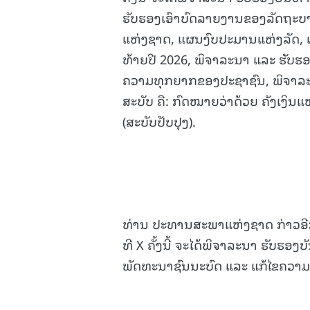
ຮັບຮອງເອົາບົດລາຍງານຂອງລັດຖະບາ
ແຫ່ງຊາດ, ແຜນງົບປະມານແຫ່ງລັດ, 
ທ້າຍປີ 2026, ພິຈາລະນາ ແລະ ຮັບຮ
ຄວາມທຸກຍາກຂອງປະຊາຊົນ, ພິຈາລະ
ສະບັບ ຄື: ກົດໝາຍວ່າດ້ວຍ ຄັງເງິນແ
(ສະບັບປັບປຸງ).
ທ່ານ ປະທານສະພາແຫ່ງຊາດ ກ່າວອີກ
ທີ X ຄັ້ງນີ້ ຈະໄດ້ພິຈາລະນາ ຮັບຮອ
ພັດທະນາຊົນນະບົດ ແລະ ແກ້ໄຂຄວາ