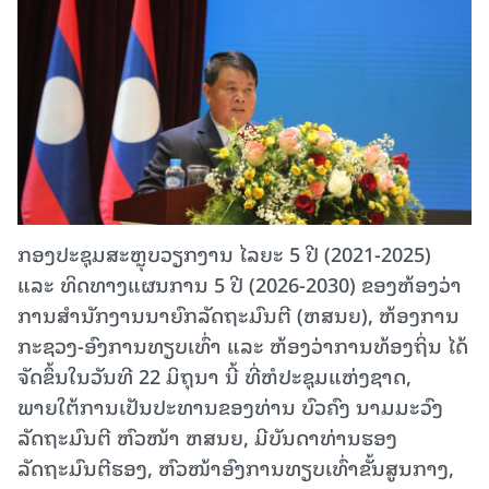
ກອງປະຊຸມສະຫຼຸບວຽກງານ ໄລຍະ 5 ປີ (2021-2025)
ແລະ ທິດທາງແຜນການ 5 ປີ (2026-2030) ຂອງຫ້ອງວ່າ
ການສຳນັກງານນາຍົກລັດຖະມົນຕີ (ຫສນຍ), ຫ້ອງການ
ກະຊວງ-ອົງການທຽບເທົ່າ ແລະ ຫ້ອງວ່າການທ້ອງຖິ່ນ ໄດ້
ຈັດຂຶ້ນໃນວັນທີ 22 ມິຖຸນາ ນີ້ ທີ່ຫໍປະຊຸມແຫ່ງຊາດ,
ພາຍໃຕ້ການເປັນປະທານຂອງທ່ານ ບົວຄົງ ນາມມະວົງ
ລັດຖະມົນຕີ ຫົວໜ້າ ຫສນຍ, ມີບັນດາທ່ານຮອງ
ລັດຖະມົນຕີຮອງ, ຫົວໜ້າອົງການທຽບເທົ່າຂັ້ນສູນກາງ,