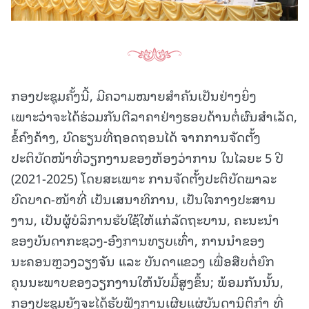
ກອງປະຊຸມຄັ້ງນີ້, ມີຄວາມໝາຍສຳຄັນເປັນຢ່າງຍິ່ງ
ເພາະວ່າຈະໄດ້ຮ່ວມກັນຕີລາຄາຢ່າງຮອບດ້ານຕໍ່ຜົນສຳເລັດ,
ຂໍ້ຄົງຄ້າງ, ບົດຮຽນທີ່ຖອດຖອນໄດ້ ຈາກການຈັດຕັ້ງ
ປະຕິບັດໜ້າທີ່ວຽກງານຂອງຫ້ອງວ່າການ ໃນໄລຍະ 5 ປີ
(2021-2025) ໂດຍສະເພາະ ການຈັດຕັ້ງປະຕິບັດພາລະ
ບົດບາດ-ໜ້າທີ່ ເປັນເສນາທິການ, ເປັນໃຈກາງປະສານ
ງານ, ເປັນຜູ້ບໍລິການຮັບໃຊ້ໃຫ້ແກ່ລັດຖະບານ, ຄະນະນຳ
ຂອງບັນດາກະຊວງ-ອົງການທຽບເທົ່າ, ການນຳຂອງ
ນະຄອນຫຼວງວຽງຈັນ ແລະ ບັນດາແຂວງ ເພື່ອສືບຕໍ່ຍົກ
ຄຸນນະພາບຂອງວຽກງານໃຫ້ນັບມື້ສູງຂຶ້ນ; ພ້ອມກັນນັ້ນ,
ກອງປະຊຸມຍັງຈະໄດ້ຮັບຟັງການເຜີຍແຜ່ບັນດານິຕິກໍາ ທີ່