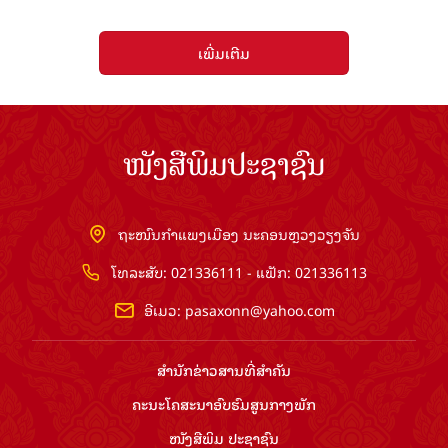
ເພີ່ມເຕີມ
ໜັງສືພິມປະຊາຊົນ
ຖະໜົນກຳແພງເມືອງ ນະຄອນຫຼວງວຽງຈັນ
ໂທລະສັບ: 021336111 - ແຟັກ: 021336113
ອີເມວ:
pasaxonn@yahoo.com
ສຳ​ນັກ​ຂ່າວ​ສານ​ທີ່​ສຳ​ຄັນ​
ຄະນະໂຄສະນາອົບຮົມ​ສູນ​ກາງ​ພັກ
ໜັງສືພິມ ປະ​ຊາ​ຊົນ