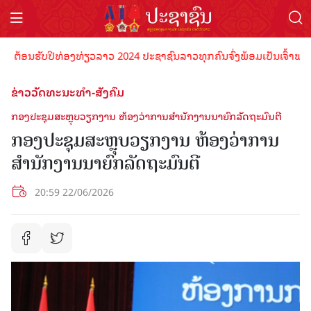
້ອນຮັບປີທ່ອງທ່ຽວລາວ 2024 ປະຊາຊົນລາວທຸກຄົນຈົ່ງພ້ອມເປັນເຈົ້າພາບທີ່ດີ
ຂ່າວວັດທະນະທຳ-ສັງຄົມ
ກອງປະຊຸມສະຫຼຸບວຽກງານ ຫ້ອງວ່າການສຳນັກງານນາຍົກລັດຖະມົນຕີ
ກອງປະຊຸມສະຫຼຸບວຽກງານ ຫ້ອງວ່າການ
ສຳນັກງານນາຍົກລັດຖະມົນຕີ
20:59 22/06/2026