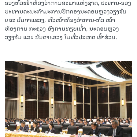
ຮອງຫົວໜ້າຫ້ອງວ່າການສະພາແຫ່ງຊາດ, ປະທານ-ຮອງ
ປະທານຄະນະກຳມະການປົກຄອງນະຄອນຫຼວງວຽງຈັນ
ແລະ ບັນດາແຂວງ, ຫົວໜ້າຫ້ອງວ່າການ-ຫົວ ໜ້າ
ຫ້ອງການ ກະຊວງ-ອົງການທຽບເທົ່າ, ນະຄອນຫຼວງ
ວຽງຈັນ ແລະ ບັນດາແຂວງ ໃນທົ່ວປະເທດ ເຂົ້າຮ່ວມ.