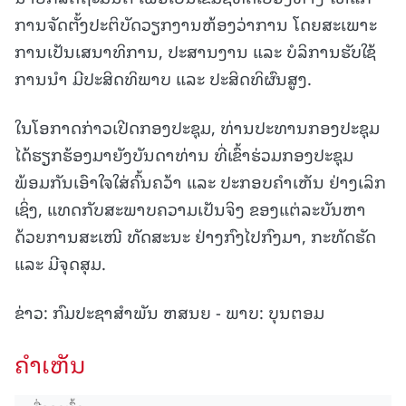
ການຈັດຕັ້ງປະຕິບັດວຽກງານຫ້ອງວ່າການ ໂດຍສະເພາະ
ການເປັນເສນາທິການ, ປະສານງານ ແລະ ບໍລິການຮັບໃຊ້
ການນຳ ມີປະສິດທິພາບ ແລະ ປະສິດທິຜົນສູງ.
ໃນໂອກາດກ່າວເປີດກອງປະຊຸມ, ທ່ານປະທານກອງປະຊຸມ
ໄດ້ຮຽກຮ້ອງມາຍັງບັນດາທ່ານ ທີ່ເຂົ້າຮ່ວມກອງປະຊຸມ
ພ້ອມກັນເອົາໃຈໃສ່ຄົ້ນຄວ້າ ແລະ ປະກອບຄໍາເຫັນ ຢ່າງເລິກ
ເຊິ່ງ, ແທດກັບສະພາບຄວາມເປັນຈິງ ຂອງແຕ່ລະບັນຫາ
ດ້ວຍການສະເໜີ ທັດສະນະ ຢ່າງກົງໄປກົງມາ, ກະທັດຮັດ
ແລະ ມີຈຸດສຸມ.
ຂ່າວ: ກົມປະຊາສຳພັນ ຫສນຍ - ພາບ: ບຸນຕອມ
ຄໍາເຫັນ