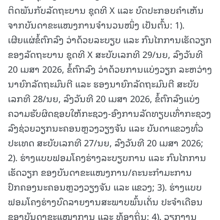
ຕິດພັນກັບລັດຖະບານ ຊຸດທີ X ແລະ ບົດປະກອບຄໍາເຫັນ
ຈາກບັນດາຂະແໜງການຈໍານວນໜຶ່ງ ເປັນຕົ້ນ: 1).
ເຜີຍແຜ່ຂໍ້ຕົກລົງ ວ່າດ້ວຍລະບຽບ ແລະ ກົນໄກການເຮັດວຽກ
ຂອງລັດຖະບານ ຊຸດທີ X ສະບັບເລກທີ 29/ນຍ, ລົງວັນທີ
20 ເມສາ 2026, ຂໍ້ຕົກລົງ ວ່າດ້ວຍການແບ່ງວຽກ ລະຫວ່າງ
ນາຍົກລັດຖະມົນຕີ ແລະ ຮອງນາຍົກລັດຖະມົນຕີ ສະບັບ
ເລກທີ 28/ນຍ, ລົງວັນທີ 20 ເມສາ 2026, ຂໍ້ຕົກລົງແບ່ງ
ຄວາມຮັບຜິດຊອບໃຫ້ກະຊວງ-ອົງການລັດທຽບເທົ່າກະຊວງ
ລົງຊ່ວຍວຽກນະຄອນຫຼວງວຽງຈັນ ແລະ ບັນດາແຂວງທົ່ວ
ປະເທດ ສະບັບເລກທີ 27/ນຍ, ລົງວັນທີ 20 ເມສາ 2026;
2). ຮ່າງແບບຟອມໂຄງຮ່າງລະບຽບການ ແລະ ກົນໄກການ
ເຮັດວຽກ ຂອງບັນດາຂະແໜງການ/ຄະນະກຳມະການ
ປົກຄອງນະຄອນຫຼວງວຽງຈັນ ແລະ ແຂວງ; 3). ຮ່າງແບບ
ຟອມໂຄງຮ່າງບົດລາຍງານສະພາບພົ້ນເດັ່ນ ປະຈໍາເດືອນ
ຂອງບັນດາຂະແໜງການ ແລະ ທ້ອງຖິ່ນ; 4). ວຽກງານ