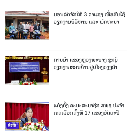
ມອບລົດຈັກໃຫ້ 3 ຕາແສງ ເພື່ອຮັບໃຊ້
ວຽກງານບໍລິຫານ ແລະ ພັດທະນາ
ການນຳ ແຂວງຫຼວງພະບາງ ຊຸກຍູ້
ວຽກງານຮອບດ້ານຢູ່ເມືອງວຽງຄໍາ
ແຕ່ງຕັ້ງ ຄະນະສະມາຊິກ ສພຊ ປະຈຳ
ເຂດເລືອກຕັ້ງທີ 17 ແຂວງອັດຕະປື