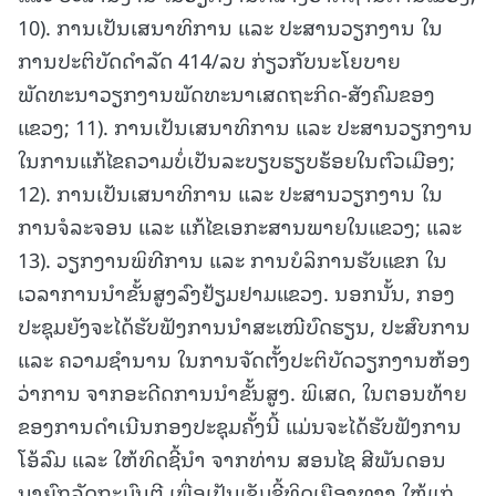
10). ການເປັນເສນາທິການ ແລະ ປະສານວຽກງານ ໃນ
ການປະຕິບັດດໍາລັດ 414/ລບ ກ່ຽວກັບນະໂຍບາຍ
ພັດທະນາວຽກງານພັດທະນາເສດຖະກິດ-ສັງຄົມຂອງ
ແຂວງ; 11). ການເປັນເສນາທິການ ແລະ ປະສານວຽກງານ
ໃນການແກ້ໄຂຄວາມບໍ່ເປັນລະບຽບຮຽບຮ້ອຍໃນຕົວເມືອງ;
12). ການເປັນເສນາທິການ ແລະ ປະສານວຽກງານ ໃນ
ການຈໍລະຈອນ ແລະ ແກ້ໄຂເອກະສານພາຍໃນແຂວງ; ແລະ
13). ວຽກງານພິທີການ ແລະ ການບໍລິການຮັບແຂກ ໃນ
ເວລາການນໍາຂັ້ນສູງລົງຢ້ຽມຢາມແຂວງ. ນອກນັ້ນ, ກອງ
ປະຊຸມຍັງຈະໄດ້ຮັບຟັງການນຳສະເໜີບົດຮຽນ, ປະສົບການ
ແລະ ຄວາມຊຳນານ ໃນການຈັດຕັ້ງປະຕິບັດວຽກງານຫ້ອງ
ວ່າການ ຈາກອະດີດການນຳຂັ້ນສູງ. ພິເສດ, ໃນຕອນທ້າຍ
ຂອງການດໍາເນີນກອງປະຊຸມຄັ້ງນີ້ ແມ່ນຈະໄດ້ຮັບຟັງການ
ໂອ້ລົມ ແລະ ໃຫ້ທິດຊີ້ນຳ ຈາກທ່ານ ສອນໄຊ ສີພັນດອນ
ນາຍົກລັດຖະມົນຕີ ເພື່ອເປັນເຂັມຊີ້ທິດເຍືອງທາງ ໃຫ້ແກ່