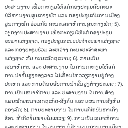
ປະສານງານ ເພື່ອກະກຽມໃຫ້ແກ່ກອງປະຊຸມຄົບຄະນະ
ບໍລິຫານງານສູນກາງພັກ ແລະ ກອງປະຊຸມກົມການເມືອງ
ສູນກາງພັກ ຮ່ວມກັບ ຄະນະເລຂາທິການສູນກາງພັກ; 5).
ວຽກງານປະສານງານ ເພື່ອກະກຽມໃຫ້ແກ່ກອງປະຊຸມ
ສະພາແຫ່ງຊາດ, ກອງປະຊຸມຄະນະປະຈຳສະພາແຫ່ງຊາດ
ແລະ ກອງປະຊຸມຮ່ວມ ລະຫວ່າງ ຄະນະປະຈຳສະພາ
ແຫ່ງຊາດ ກັບ ຄະນະລັດຖະບານ; 6). ການເປັນ
ເສນາທິການ ແລະ ປະສານງານ ໃນການກະກຽມໃຫ້ແກ່
ການນໍາຂັ້ນສູງຂອງລາວ ໄປເຄື່ອນໄຫວວຽກງານຢູ່ຕ່າງ
ປະເທດ ແລະ ການຕ້ອນຮັບການນຳຂັ້ນສູງຕ່າງປະເທດ; 7).
ການເປັນເສນາທິການ ແລະ ປະສານງານ ໃນການສ້າງ
ແຜນພັດທະນາເສດຖະກິດ-ສັງຄົມ ແລະ ແຜນການລົງທຶນ
ຂອງລັດ; 8). ການປະສານງານ ໃນການແກ້ໄຂບັນຫາເຄັ່ງ
ຮ້ອນ ທີ່ເກີດຂຶ້ນພາຍໃນແຂວງ; 9). ການເປັນເສນາທິການ
ແລະ ປະສານງານ ໃນວຽກງານກໍ່ສ້າງຮາກຖານການເມືອງ;