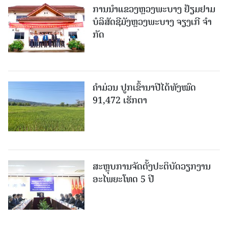
ການນຳແຂວງຫຼວງພະບາງ ຢ້ຽມ​ຢາມ
ບໍ​ລິ​ສັດຊີມັງຫຼວງພະບາງ ຈຽງເກີ ຈໍາ
ກັດ
ຄໍາມ່ວນ ປູກເຂົ້ານາປີໄດ້ທັງໝົດ
91,472 ເຮັກຕາ
ສະຫຼຸບການຈັດຕັ້ງປະຕິບັດວຽກງານ
ອະໄພຍະໂທດ 5 ປີ