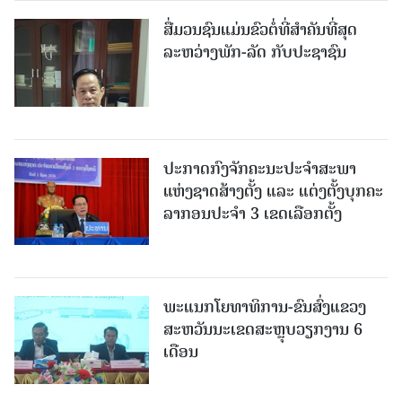
ສື່ມວນຊົນແມ່ນຂົວຕໍ່ທີ່ສໍາຄັນທີ່ສຸດ
ລະຫວ່າງພັກ-ລັດ ກັບປະຊາຊົນ
ປະກາດກົງຈັກຄະນະປະຈໍາສະພາ
ແຫ່ງຊາດສ້າງຕັ້ງ ແລະ ແຕ່ງຕັ້ງບຸກຄະ
ລາກອນປະຈໍາ 3 ເຂດເລືອກຕັ້ງ
ພະແນກໂຍທາທິການ-ຂົນສົ່ງແຂວງ
ສະຫວັນນະເຂດສະຫຼຸບວຽກງານ 6
ເດືອນ