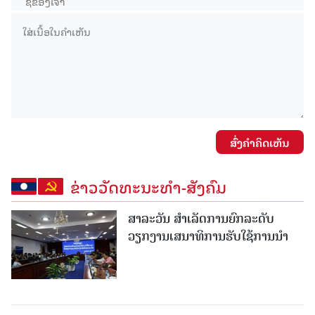
ສົ່ງຄໍາຄິດເຫັນ
ຂ່າວວັດທະນະທຳ-ສັງຄົມ
ສາລະວັນ ສໍາເລັດການຍົກລະດັບ
ວຽກງານເສນາທິການຮັບໃຊ້ການນໍາ