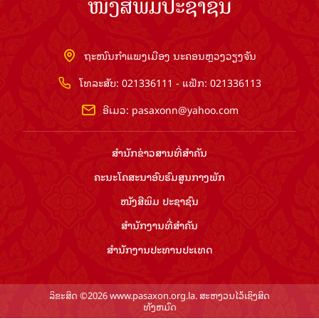
ໜັງສືພິມປະຊາຊົນ
ຖະໜົນກຳແພງເມືອງ ນະຄອນຫຼວງວຽງຈັນ
ໂທລະສັບ: 021336111 - ແຟັກ: 021336113
ອີເມວ:
pasaxonn@yahoo.com
ສຳ​ນັກ​ຂ່າວ​ສານ​ທີ່​ສຳ​ຄັນ​
ຄະນະໂຄສະນາອົບຮົມ​ສູນ​ກາງ​ພັກ
ໜັງສືພິມ ປະ​ຊາ​ຊົນ
ສຳ​ນັກ​ງານ​ທີ່​ສຳ​ຄັນ
ສຳ​ນັກ​ງານ​ປະ​ທານ​ປະ​ເທດ
ລິຂະສິດ ©2026 www.pasaxon.org.la. ສະຫງວນໄວ້ເຊິງສິດ
ທັງຫມົດ