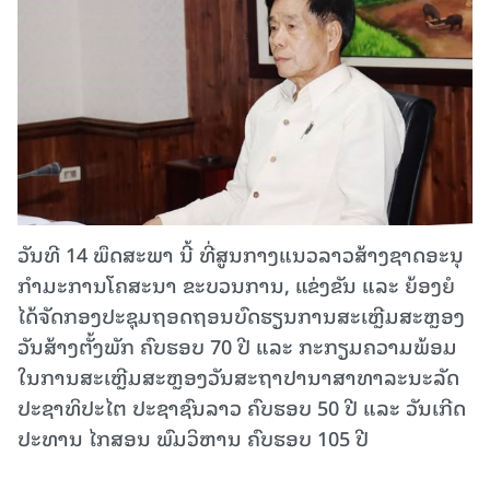
ວັນທີ 14 ພຶດສະພາ ນີ້ ທີ່ສູນກາງແນວລາວສ້າງຊາດອະນຸ
ກໍາມະການໂຄສະນາ ຂະບວນການ, ແຂ່ງຂັນ ແລະ ຍ້ອງຍໍ
ໄດ້ຈັດກອງປະຊຸມຖອດຖອນບົດຮຽນການສະເຫຼີມສະຫຼອງ
ວັນສ້າງຕັ້ງພັກ ຄົບຮອບ 70 ປີ ແລະ ກະກຽມຄວາມພ້ອມ
ໃນການສະເຫຼີມສະຫຼອງວັນສະຖາປານາສາທາລະນະລັດ
ປະຊາທິປະໄຕ ປະຊາຊົນລາວ ຄົບຮອບ 50 ປີ ແລະ ວັນເກີດ
ປະທານ ໄກສອນ ພົມວິຫານ ຄົບຮອບ 105 ປີ