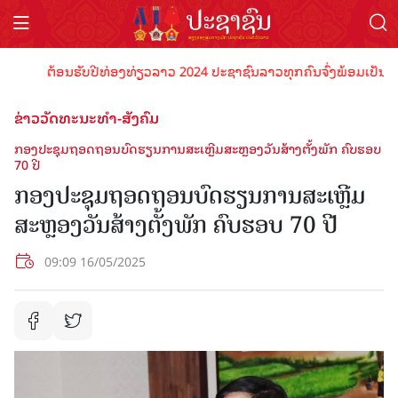
ຕ້ອນຮັບປີທ່ອງທ່ຽວລາວ 2024 ປະຊາຊົນລາວທຸກຄົນຈົ່ງພ້ອມເປັນເຈົ້າພາ
ຂ່າວວັດທະນະທຳ-ສັງຄົມ
ກອງປະຊຸມຖອດຖອນບົດຮຽນການສະເຫຼີມສະຫຼອງວັນສ້າງຕັ້ງພັກ ຄົບຮອບ
70 ປີ
ກອງປະຊຸມຖອດຖອນບົດຮຽນການສະເຫຼີມ
ສະຫຼອງວັນສ້າງຕັ້ງພັກ ຄົບຮອບ 70 ປີ
09:09 16/05/2025