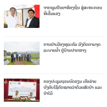
ຈາກພູມປັນຍາທ້ອງຖິ່ນ ສູ່ສະຫະກອນ
ທີ່ເຂັ້ມແຂງ
ການນໍາເມືອງທຸລະຄົມ ລົງຕິດຕາມຈຸດ
ລະບາຍນໍ້າ ຢູ່ບ້ານປາກຫາງ
ກອງປະຊຸມຖອນບົດຮຽນ ເຄືອຂ່າຍ
ບັງຄັບໃຊ້ກົດໝາຍວ່າດ້ວຍສັດປ່າ ແລະ
ປ່າໄມ້