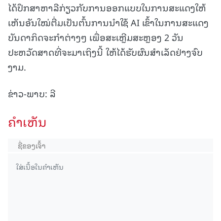
ໄດ້ປຶກສາຫາລືກ່ຽວກັບການອອກແບບໃນການສະແດງໃຫ້
ເຫັນອັນໃໝ່ຕື່ມເປັນຕົ້ນການນໍາໃຊ້ AI ເຂົ້າໃນການສະແດງ
ບັນດາກິດຈະກໍາຕ່າງໆ ເພື່ອສະເຫຼີມສະຫຼອງ 2 ວັນ
ປະຫວັດສາດທີ່ຈະມາເຖິງນີ້ ໃຫ້ໄດ້ຮັບຜົນສໍາເລັດຢ່າງຈົບ
ງາມ.
ຂ່າວ-ພາບ: ລີ
ຄໍາເຫັນ