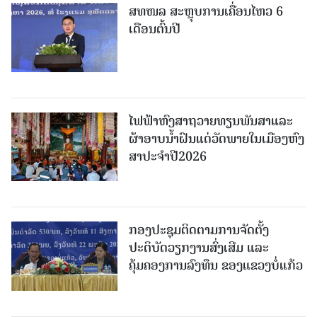
ສທໜລ ສະຫຼຸບການເຄື່ອນໄຫວ 6
ເດືອນຕົ້ນປີ
ໄຟຟ້າຫົງສາຖວາຍທຽນພັນສາແລະ
ຜ້າອາບນໍ້າຝົນແດ່ວັດພາຍໃນເມືອງຫົງ
ສາປະຈໍາປີ2026
ກອງປະຊຸມຕິດຕາມການຈັດຕັ້ງ
ປະຕິບັດວຽກງານສົ່ງເສີມ ແລະ
ຄຸ້ມຄອງການລົງທຶນ ຂອງແຂວງບໍ່ແກ້ວ