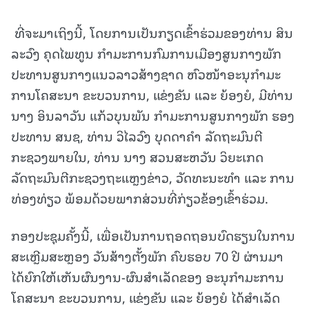
ທີ່ຈະມາເຖິງນີ້, ໂດຍການເປັນກຽດເຂົ້າຮ່ວມຂອງທ່ານ ສິນ
ລະວົງ ຄຸດໄພທູນ ກໍາມະການກົມການເມືອງສູນກາງພັກ
ປະທານສູນກາງແນວລາວສ້າງຊາດ ຫົວໜ້າອະນຸກໍາມະ
ການໂຄສະນາ ຂະບວນການ, ແຂ່ງຂັນ ແລະ ຍ້ອງຍໍ, ມີທ່ານ
ນາງ ອິນລາວັນ ແກ້ວບຸນພັນ ກໍາມະການສູນກາງພັກ ຮອງ
ປະທານ ສນຊ, ທ່ານ ວິໄລວົງ ບຸດດາຄໍາ ລັດຖະມົນຕີ
ກະຊວງພາຍໃນ, ທ່ານ ນາງ ສວນສະຫວັນ ວິຍະເກດ
ລັດຖະມົນຕີກະຊວງຖະແຫຼງຂ່າວ, ວັດທະນະທໍາ ແລະ ການ
ທ່ອງທ່ຽວ ພ້ອມດ້ວຍພາກສ່ວນທີ່ກ່ຽວຂ້ອງເຂົ້າຮ່ວມ.
ກອງປະຊຸມຄັ້ງນີ້, ເພື່ອເປັນການຖອດຖອນບົດຮຽນໃນການ
ສະເຫຼີມສະຫຼອງ ວັນສ້າງຕັ້ງພັກ ຄົບຮອບ 70 ປີ ຜ່ານມາ
ໄດ້ຍົກໃຫ້ເຫັນຜົນງານ-ຜົນສໍາເລັດຂອງ ອະນຸກໍາມະການ
ໂຄສະນາ ຂະບວນການ, ແຂ່ງຂັນ ແລະ ຍ້ອງຍໍ ໄດ້ສໍາເລັດ