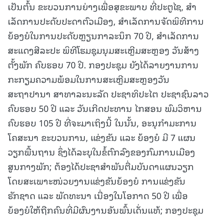
ເປັນຕົ້ນ ຂະບວນການຍ່າງເພື່ອສຸຂະພາບ ທີ່ປະຕູໄຊ, ສໍາ
ເລັດການປະດັບປະດາຕົວເມືອງ, ສໍາເລັດການຈັດພິທີການ
ຍ້ອງຍໍໃນການປະດັບຫຼຽນກາລະນຶກ 70 ປີ, ສໍາເລັດການ
ສະແດງສີລະປະ ພິທີໂຮມຊຸມນຸມສະເຫຼີມສະຫຼອງ ວັນສ້າງ
ຕັ້ງພັກ ຄົບຮອບ 70 ປີ. ກອງປະຊຸມ ຍັງໄດ້ລາຍງານການ
ກະກຽມຄວາມພ້ອມໃນການສະເຫຼີມສະຫຼອງວັນ
ສະຖາປານາ ສາທາລະນະລັດ ປະຊາທິປະໄຕ ປະຊາຊົນລາວ
ຄົບຮອບ 50 ປີ ແລະ ວັນເກີດປະທານ ໄກສອນ ພົມວິຫານ
ຄົບຮອບ 105 ປີ ທີ່ຈະມາເຖິງນີ້ ໃນນັ້ນ, ອະນຸກໍາມະການ
ໂຄສະນາ ຂະບວນການ, ແຂ່ງຂັນ ແລະ ຍ້ອງຍໍ ມີ 7 ແຜນ
ວຽກພື້ນຖານ ຊຶ່ງໄດ້ລະບຸໃນຂໍ້ຕົກລົງຂອງກົມການເມືອງ
ສູນກາງພັກ; ຕ້ອງໄດ້ປະຊາສໍາພັນຕື່ມບັນດາແຜນວຽກ
ໂດຍສະເພາະໜ່ວຍງານແຂ່ງຂັນຍ້ອງຍໍ ການແຂ່ງຂັນ
ຮັກຊາດ ແລະ ພັດທະນາ ເນື່ອງໃນໂອກາດ 50 ປີ ເພື່ອ
ຍ້ອງຍໍໃຫ້ຖືກຄົນທີ່ມີຜົນງານອັນພົ້ນເດັ່ນແທ້; ກອງປະຊຸມ