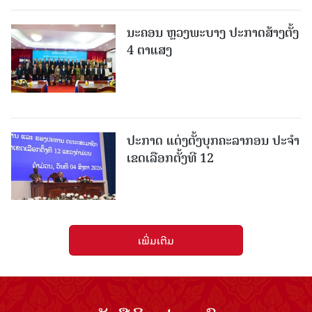
ນະຄອນ ຫຼວງພະບາງ ປະ​ກາດ​ສ້າງ​ຕັ້ງ
4 ຕາແສງ
ປະກາດ ແຕ່ງຕັ້ງບຸກຄະລາກອນ ປະຈໍາ
ເຂດເລືອກຕັ້ງທີ 12
ເພີ່ມເຕີມ