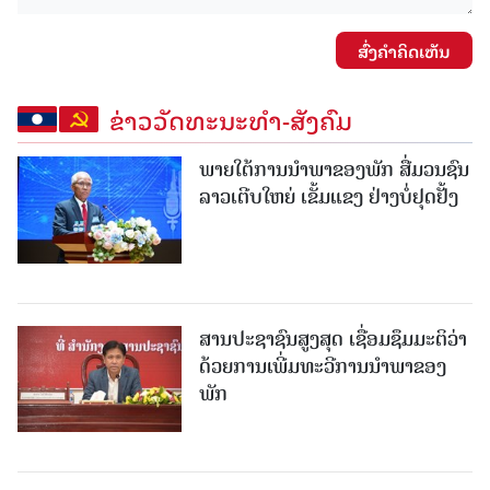
ສົ່ງຄໍາຄິດເຫັນ
ຂ່າວວັດທະນະທຳ-ສັງຄົມ
ພາຍໃຕ້ການນໍາພາຂອງພັກ ສື່ມວນຊົນ
ລາວເຕີບໃຫຍ່ ເຂັ້ມແຂງ ຢ່າງບໍ່ຢຸດຢັ້ງ
ສານປະຊາຊົນສູງສຸດ ເຊື່ອມຊຶມມະຕິວ່າ
ດ້ວຍການເພີ່ມທະວີການນຳພາຂອງ
ພັກ