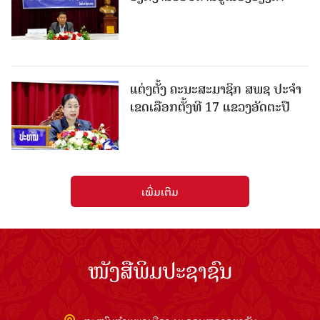
ແຕ່ງຕັ້ງ ຄະນະສະມາຊິກ ສພຊ ປະຈຳ
ເຂດເລືອກຕັ້ງທີ 17 ແຂວງອັດຕະປື
ເພີ່ມເຕີມ
ໜັງສືພິມປະຊາຊົນ