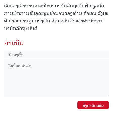
ຮັບຮອງເອົາການສະເໜີຂອງນາຍົກລັດຖະມົນຕີ ກ່ຽວກັບ
ການພັກການຮັບອຸດໜູນບຳນານຂອງທ່ານ ຄຳເຈນ ວົງໂພ
ສີ ກຳມະການສູນກາງພັກ ລັດຖະມົນຕີປະຈຳສຳນັກງານ
ນາຍົກລັດຖະມົນຕີ.
ຄໍາເຫັນ
ສົ່ງຄໍາຄິດເຫັນ