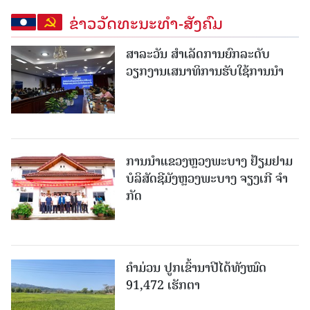
ຂ່າວວັດທະນະທຳ-ສັງຄົມ
ສາລະວັນ ສໍາເລັດການຍົກລະດັບ
ວຽກງານເສນາທິການຮັບໃຊ້ການນໍາ
ການນຳແຂວງຫຼວງພະບາງ ຢ້ຽມ​ຢາມ
ບໍ​ລິ​ສັດຊີມັງຫຼວງພະບາງ ຈຽງເກີ ຈໍາ
ກັດ
ຄໍາມ່ວນ ປູກເຂົ້ານາປີໄດ້ທັງໝົດ
91,472 ເຮັກຕາ