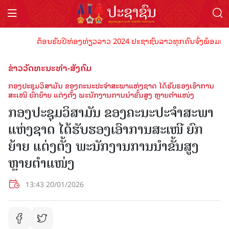
ຕ້ອນຮັບປີທ່ອງທ່ຽວລາວ 2024 ປະຊາຊົນລາວທຸກຄົນຈົ່ງພ້ອມເປັນເຈົ້າ
ຂ່າວວັດທະນະທຳ-ສັງຄົມ
ກອງປະຊຸມວິສາມັນ ຂອງຄະນະປະຈຳສະພາແຫ່ງຊາດ ໄດ້ຮັບຮອງເອົາການ
ສະເໜີ ຍົກຍ້າຍ ແຕ່ງຕັ້ງ ພະນັກງານການນຳຂັ້ນສູງ ຫຼາຍຕຳແໜ່ງ
ກອງປະຊຸມວິສາມັນ ຂອງຄະນະປະຈຳສະພາ
ແຫ່ງຊາດ ໄດ້ຮັບຮອງເອົາການສະເໜີ ຍົກ
ຍ້າຍ ແຕ່ງຕັ້ງ ພະນັກງານການນຳຂັ້ນສູງ
ຫຼາຍຕຳແໜ່ງ
13:43 20/01/2026