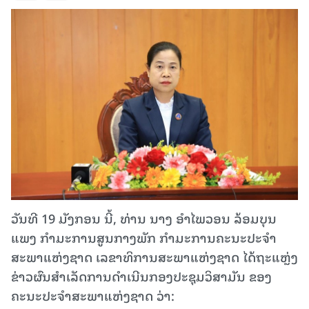
ວັນທີ 19 ມັງກອນ ນີ້, ທ່ານ ນາງ ອຳໄພວອນ ລ້ອມບຸນ
ແພງ ກຳມະການສູນກາງພັກ ກຳມະການຄະນະປະຈຳ
ສະພາແຫ່ງຊາດ ເລຂາທິການສະພາແຫ່ງຊາດ ໄດ້ຖະແຫຼ່ງ
ຂ່າວຜົນສໍາເລັດການດໍາເນີນກອງປະຊຸມວິສາມັນ ຂອງ
ຄະນະປະຈຳສະພາແຫ່ງຊາດ ວ່າ: