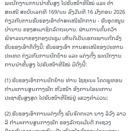
ພະນັກງານການນໍາຂັ້ນສູງ ໄປຮັບໜ້າທີ່ໃໝ່ ແລະ ຄໍາ
ສະເໜີ ສະບັບເລກທີ 169/ນຍ ລົງວັນທີ 16 ມັງກອນ 2026
ກ່ຽວກັບການຮັບຮອງເອົາຄໍາສະເໜີພັກການ - ຮັບອຸດໜູນ
ບຳນານ ຂອງສະມາຊິກລັດຖະບານ. ຜ່ານການຄົ້ນຄວ້າ
ພິຈາລະນາຂອງກອງປະຊຸມ ເຫັນດີເປັນເອກະພາບຕົກລົງ
ຮັບຮອງເອົາຄືດັ່ງນີ້: ຮັບຮອງເອົາ ການສະເໜີຂອງປະທານ
ປະເທດ ກ່ຽວກັບການຍົກຍ້າຍ ແລະ ແຕ່ງຕັ້ງ ພະນັກງານ
ການນໍາຂັ້ນສູງ ໄປຮັບໜ້າທີ່ໃໝ່ ມີດັ່ງນີ້:
(1) ຮັບຮອງເອົາການຍົກຍ້າຍ ທ່ານ ໄຊຊະນະ ໂຄດພູທອນ
ກຳມະການສູນກາງພັກ ຫົວໜ້າ ອົງການໄອຍະການ
ປະຊາຊົນສູງສຸດ ໄປຮັບໜ້າທີ່ໃໝ່ຢູ່ ແຂວງຄໍາມ່ວນ;
(2) ຮັບຮອງເອົາການແຕ່ງຕັ້ງ ພົນຈັດຕະວາ ນາງ ລິວົງ ລາວ
ລີ ກຳມະການສູນກາງພັກ ຮອງລັດຖະມົນຕີ ກະຊວງ
ປ້ອງກັນຄວາມສະຫງົບ ເປັນຫົວໜ້າອົງການໄອຍະການ