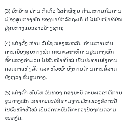
(3) ຍົກຍ້າຍ ທ່ານ ກິແກ້ວ ໄຂຄຳພິທູນ ກຳມະການກົມການ
ເມືອງສູນກາງພັກ ຮອງນາຍົກລັດຖະມົນຕີ ໄປຮັບໜ້າທີ່ໃໝ່
ຢູ່ສູນກາງແນວລາວສ້າງຊາດ;
(4) ແຕ່ງຕັ້ງ ທ່ານ ວັນໄຊ ພອງສະຫວັນ ກຳມະການກົມ
ການເມືອງສູນກາງພັກ ຄະນະເລຂາທິການສູນກາງພັກ
ເຈົ້າແຂວງຄຳມ່ວນ ໄປຮັບໜ້າທີ່ໃໝ່ ເປັນປະທານອົງການ
ກວດກາແຫ່ງລັດ ແລະ ຫົວໜ້າອົງການຕ້ານການສໍ້ລາດ
ບັງຫຼວງ ຂັ້ນສູນກາງ.
(5) ແຕ່ງຕັ້ງ ພົນໂທ ວັນທອງ ກອງມະນີ ຄະນະເລຂາທິການ
ສູນກາງພັກ ເລຂາຄະນະບໍລິຫານງານພັກແຂວງອັດຕະປື
ໄປຮັບໜ້າທີ່ໃໝ່ ເປັນລັດຖະມົນຕີກະຊວງປ້ອງກັນຄວາມ
ສະຫງົບ.