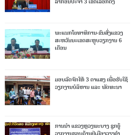
ລາກອນປະຈໍາ 3 ເຂດເລືອກຕັ້ງ
ພະແນກໂຍທາທິການ-ຂົນສົ່ງແຂວງ
ສະຫວັນນະເຂດສະຫຼຸບວຽກງານ 6
ເດືອນ
ມອບລົດຈັກໃຫ້ 3 ຕາແສງ ເພື່ອຮັບໃຊ້
ວຽກງານບໍລິຫານ ແລະ ພັດທະນາ
ການນຳ ແຂວງຫຼວງພະບາງ ຊຸກຍູ້
ວຽກງານຮອບດ້ານຢູ່ເມືອງວຽງຄໍາ