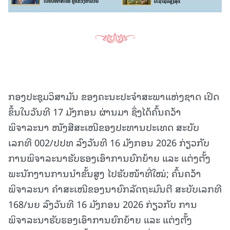
ກອງປະຊຸມວິສາມັນ ຂອງຄະນະປະຈຳສະພາແຫ່ງຊາດ ເປີດ
ຂຶ້ນໃນວັນທີ 17 ມັງກອນ ຜ່ານມາ ຊຶ່ງໄດ້ຄົ້ນຄວ້າ
ພິຈາລະນາ ໜັງສືສະເໜີຂອງປະທານປະເທດ ສະບັບ
ເລກທີ 002/ປປທ ລົງວັນທີ 16 ມັງກອນ 2026 ກ່ຽວກັບ
ການພິຈາລະນາຮັບຮອງເອົາການຍົກຍ້າຍ ແລະ ແຕ່ງຕັ້ງ
ພະນັກງານການນໍາຂັ້ນສູງ ໄປຮັບໜ້າທີ່ໃໝ່; ຄົ້ນຄວ້າ
ພິຈາລະນາ ຄໍາສະເໜີຂອງນາຍົກລັດຖະມົນຕີ ສະບັບເລກທີ
168/ນຍ ລົງວັນທີ 16 ມັງກອນ 2026 ກ່ຽວກັບ ການ
ພິຈາລະນາຮັບຮອງເອົາການຍົກຍ້າຍ ແລະ ແຕ່ງຕັ້ງ