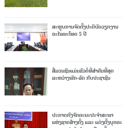
ສະຫຼຸບການຈັດຕັ້ງປະຕິບັດວຽກງານ
ອະໄພຍະໂທດ 5 ປີ
ສື່ມວນຊົນແມ່ນຂົວຕໍ່ທີ່ສໍາຄັນທີ່ສຸດ
ລະຫວ່າງພັກ-ລັດ ກັບປະຊາຊົນ
ປະກາດກົງຈັກຄະນະປະຈໍາສະພາ
ແຫ່ງຊາດສ້າງຕັ້ງ ແລະ ແຕ່ງຕັ້ງບຸກຄະ