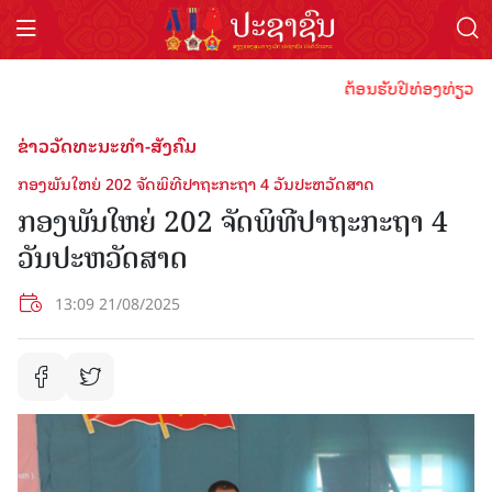
ຕ້ອນຮັບປີທ່ອງທ່ຽວລາວ 20
ຂ່າວວັດທະນະທຳ-ສັງຄົມ
ກອງພັນໃຫຍ່ 202 ຈັດພິທີປາຖະກະຖາ 4 ວັນປະຫວັດສາດ
ກອງພັນໃຫຍ່ 202 ຈັດພິທີປາຖະກະຖາ 4
ວັນປະຫວັດສາດ
13:09 21/08/2025