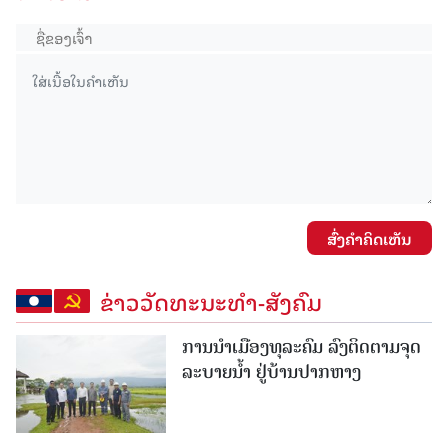
ສົ່ງຄໍາຄິດເຫັນ
ຂ່າວວັດທະນະທຳ-ສັງຄົມ
ການນໍາເມືອງທຸລະຄົມ ລົງຕິດຕາມຈຸດ
ລະບາຍນໍ້າ ຢູ່ບ້ານປາກຫາງ