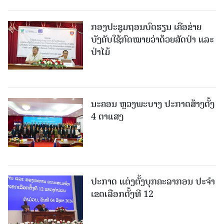
ກອງປະຊຸມຖອນບົດຮຽນ ເຄືອຂ່າຍ
ບັງຄັບໃຊ້ກົດໝາຍວ່າດ້ວຍສັດປ່າ ແລະ
ປ່າໄມ້
ນະຄອນ ຫຼວງພະບາງ ປະ​ກາດ​ສ້າງ​ຕັ້ງ
4 ຕາແສງ
ປະກາດ ແຕ່ງຕັ້ງບຸກຄະລາກອນ ປະຈໍາ
ເຂດເລືອກຕັ້ງທີ 12