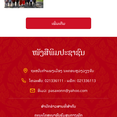
ເພີ່ມເຕີມ
ໜັງສືພິມປະຊາຊົນ
ຖະໜົນກຳແພງເມືອງ ນະຄອນຫຼວງວຽງຈັນ
ໂທລະສັບ: 021336111 - ແຟັກ: 021336113
ອີເມວ:
pasaxonn@yahoo.com
ສຳ​ນັກ​ຂ່າວ​ສານ​ທີ່​ສຳ​ຄັນ​
ຄະນະໂຄສະນາອົບຮົມ​ສູນ​ກາງ​ພັກ