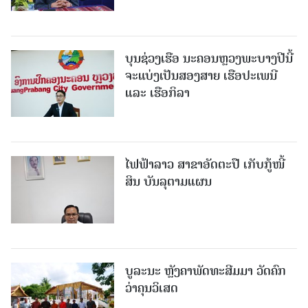
ບຸນຊ່ວງເຮືອ ນະຄອນຫຼວງພະບາງປີນີ້
ຈະແບ່ງເປັນສອງສາຍ ເຮືອປະເພນີ
ແລະ ເຮືອກິລາ
ໄຟ​ຟ້າ​ລາວ ສາ​ຂາ​ອັດ​ຕະ​ປື ເກັບ​ກູ້​ໜີ້​
ສິນ ບັນ​ລຸ​ຕາມ​ແຜນ
ບູລະນະ ຫຼັງຄາພັດທະສີມມາ ວັດຄົກ
ວ່າຄຸນວິເສດ