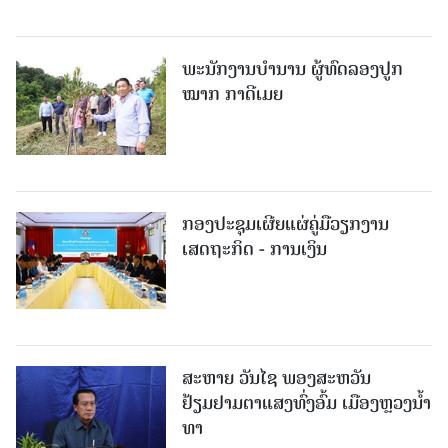
ພະ​ນັກ​ງານ​ບຳ​ນານ ​ຜູ້​ທົດລອງປູກ
ໝາກ ກາດີເມຍ
ກອງປະຊຸມເຜີຍແຜ່ຄູ່ມືວຽກງານ
ເສດຖະກິດ - ການເງິນ
ສະຫາຍ ວັນໄຊ ພອງສະຫວັນ
ຢ້ຽມຢາມຕາແສງທົ່ງອົ້ມ ເມືອງຫຼວງນໍ້າ
ທາ