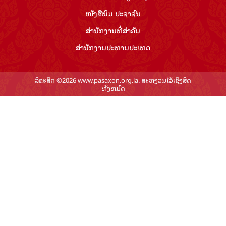
ໜັງສືພິມ ປະ​ຊາ​ຊົນ
ສຳ​ນັກ​ງານ​ທີ່​ສຳ​ຄັນ
ສຳ​ນັກ​ງານ​ປະ​ທານ​ປະ​ເທດ
ລິຂະສິດ ©2026 www.pasaxon.org.la. ສະຫງວນໄວ້ເຊິງສິດ
ທັງຫມົດ