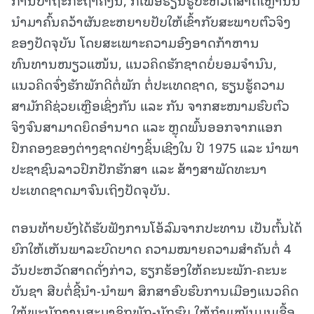
ນຳມາຄົ້ນຄວ້າຜັນຂະຫຍາຍປັບໃຫ້ເຂົ້າກັບສະພາບຕົວຈິງ
ຂອງປັດຈຸບັນ ໂດຍສະເພາະຄວາມອົງອາດກ້າຫານ
ທົນທານໜຽວແໜ້ນ, ແນວຄິດຮັກຊາດບໍ່ຍອມຈຳນົນ,
ແນວຄິດຈົ່ງຮັກພັກດີຕໍ່ພັກ ຕໍ່ປະເທດຊາດ, ຮຽນຮູ້ຄວາມ
ສາມັກຄີຊ່ວຍເຫຼືອເຊິ່ງກັນ ແລະ ກັນ ຈາກສະໜາມຮົບຕົວ
ຈິງຈົນສາມາດຍຶດອຳນາດ ແລະ ຫຼຸດພົ້ນອອກຈາກແອກ
ປົກຄອງຂອງຕ່າງຊາດຢ່າງຊິ້ນເຊີງໃນ ປີ 1975 ແລະ ນຳພາ
ປະຊາຊົນລາວປົກປັກຮັກສາ ແລະ ສ້າງສາພັດທະນາ
ປະເທດຊາດມາຈົນເຖິງປັດຈຸບັນ.
ຕອນທ້າຍຍັງໄດ້ຮັບຟັງການໂອ້ລົມຈາກປະທານ ເປັນຕົ້ນໄດ້
ຍົກໃຫ້ເຫັນພາລະບົດບາດ ຄວາມໝາຍຄວາມສຳຄັນຕໍ່ 4
ວັນປະຫວັດສາດດັ່ງກ່າວ, ຮຽກຮ້ອງໃຫ້ຄະນະພັກ-ຄະນະ
ບັນຊາ ສືບຕໍ່ຊີ້ນຳ-ນຳພາ ສຶກສາອົບຮົບການເມືອງແນວຄິດ
ໃຫ້ພະນັກງານສະມາຊິກພັກ-ນັກຮົບ ໃຫ້ກຳແໜ້ນມູນເຊື້ອ