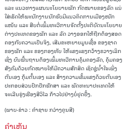
ແລະ ແນວທາງແຜນນະໂຍບາຍພັກ ກົດໝາຍຂອງລັດ ແນ່
ໃສ່ເຮັດໃຫ້ພະນັກງານນັກຮົບມີແນວຄິດການເມືອງໜັກ
ແໜ້ນ ແລະ ສືບຕໍ່ເພິ້ມທະວີການຈັດຕັ້ງປະຕິບັດນະໂຍບາຍ
ຕ່າງປະເທດຂອງພັກ ແລະ ລັດ ວາງອອກໃຫ້ຖືກຕ້ອງສອດ
ຄອງກັບຄວາມເປັນຈິງ, ເສີມຂະຫຍາຍມູນເຊື້ອ ຂອງຊາດ
ຂອງພັກ ແລະ ຂອງກອງທັບ ໃຫ້ແຂງແຮງກວ້າງຂວາງເລິກ
ເຊິ່ງ ບົນພື້ນຖານຕ້ອງເພິ້ມທະວີການຄຸ້ມຄອງລັດ, ຄຸ້ມຄອງ
ສັງຄົມດ້ວຍກົດໝາຍໃຫ້ມີຄວາມສັກສິດ ເຊິດຊູ່ນ້ຳໃຈເພິ່ງ
ຕົນເອງ ກຸ້ມຕົ້ນເອງ ແລະ ສ້າງຄວາມເຂັ້ມແຂງດ້ວຍຕົນເອງ
ປະກອບສ່ວນປົກປັກຮັກສາ ແລະ ພັດທະນາປະເທດໃຫ້
ຈະເລີນຮຸ່ງເຮືອງສີວິໄລ ກ້າວໄປຢ່າງບໍ່ຢຸດຢັ້ງ.
(ພາບ-ຂ່າວ : ຄຳຊາຍ ກວ່າງຄຸນສີ)
ຄໍາເຫັນ