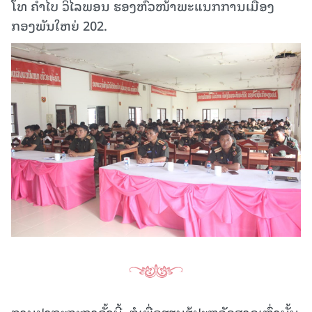
ໂທ ຄຳໄບ ວິໄລພອນ ຮອງຫົວໜ້າພະແນກການເມືອງ
ກອງພັນໃຫຍ່ 202.
ການປາຖະກະຖາຄັ້ງນີ້, ກໍເພື່ອຮຽນຮູ້ປະຫວັດສາດເຫຼົ່ານັ້ນ