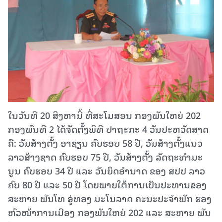
ໃນ​ວັນ​ທີ 20 ສິງ​ຫານີ້ ທີ່ສະໂມສອນ ກອງ​ພັນ​ໃຫຍ່ 202 ​
ກອງ​ພົນ​ທີ 2 ໄດ້​ຈັດ​ຕັ້ງ​ພິ​ທີ ປາ​ຖະ​ກະ 4 ວັນ​ປະ​ຫວັດ​ສາດ
ຄື: ວັນ​ສ້າງ​ຕັ້ງ ອາ​ຊຽນ ຄົບ​ຮອບ 58 ປີ​, ວັນສ້າງຕັ້ງແນວ
ລາວສ້າງຊາດ ຄົບຮອບ 75 ປີ, ວັນ​ສ້າງ​ຕັ້ງ ລັດ​ຖະ​ທຳ​ມະ​
ນູນ ຄົບ​ຮອບ 34 ປີ ແລະ ວັນ​ຍຶດ​ອຳ​ນາດ ຂອງ ສ​ປ​ປ ລາວ
ຄົບ 80 ປີ ແລະ 50 ປີ ໂດຍພາຍ​ໃຕ້​ການ​ເປັນ​ປະ​ທານຂອງ​
ສະ​ຫາຍ ພັນໂທ ອູ່ທອງ ມະໂນລາດ ​ຄະ​ນະປະຈຳ​ພັກ ຮອງ
ຫົວໜ້າ​ການ​ເມືອງ ກອງ​ພັນ​ໃຫຍ່ 202 ແລະ ສະຫາຍ ພັນ