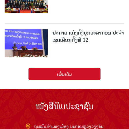
ປະກາດ ແຕ່ງຕັ້ງບຸກຄະລາກອນ ປະຈໍາ
ເຂດເລືອກຕັ້ງທີ 12
ເພີ່ມເຕີມ
ໜັງສືພິມປະຊາຊົນ
ຖະໜົນກຳແພງເມືອງ ນະຄອນຫຼວງວຽງຈັນ