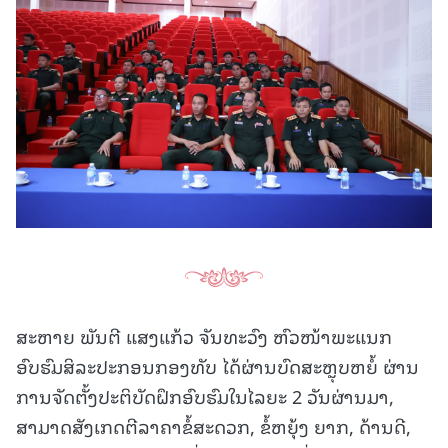
ສະຫາຍ ພັນຕີ ແສງແກ້ວ ຈັນທະວົງ ຫົວໜ້າພະແນກ
ອົບຮົມສິລະປະກອນກອງທັບ ໄດ້ຜ່ານບົດສະຫຼຸບຫຍໍ້ ຜ່ານ
ການຈັດຕັ້ງປະຕິບັດຝຶກອົບຮົມໃນໄລຍະ 2 ວັນຜ່ານມາ,
ສາມາດສັງເກດຕີລາຄາຂໍ້ສະດວກ, ຂໍ້ຫຍຸ້ງ ຍາກ, ດ້ານດີ,