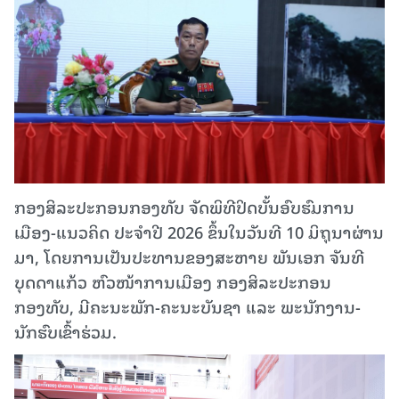
ກອງສິລະປະກອນກອງທັບ ຈັດພິທີປິດບັ້ນອົບຮົມການ
ເມືອງ-ແນວຄິດ ປະຈຳປີ 2026 ຂຶ້ນໃນວັນທີ 10 ມິຖຸນາຜ່ານ
ມາ, ໂດຍການເປັນປະທານຂອງສະຫາຍ ພັນເອກ ຈັນທີ
ບຸດດາແກ້ວ ຫົວໜ້າການເມືອງ ກອງສິລະປະກອນ
ກອງທັບ, ມີຄະນະພັກ-ຄະນະບັນຊາ ແລະ ພະນັກງານ-
ນັກຮົບເຂົ້າຮ່ວມ.