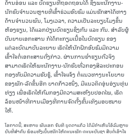
ດ້ານອ່ອນ ແລະ ບົດຮຽນທີ່ຖອດຖອນໄດ້ ຊຶ່ງພະນັກງານ-
ນັກຮົບຈຳນວນຫຼາຍທີ່ເຂົ້າຮ່ວມອົບຮົມ ແມ່ນຮັກສາໄດ້ທາງ
ດ້ານຈຳນວນພົນ, ໂມງເວລາ, ຄວາມເປັນລະບຽບໂມງຂຶ້ນ
ຫ້ອງຮຽນ, ໄດ້ແລກປ່ຽນບົດຮຽນຊຶ່ງກັນ ແລະ ກັນ. ສຳລັບຜູ້
ບັນຍາຍເອກະສານ ກໍໄດ້ກະກຽມເນື້ອໃນບົດຮຽນ ຂອງ
ແຕ່ລະບົດມາບັນລະຍາຍ ເຮັດໃຫ້ນັກຝຶກອົບຮົມມີຄວາມ
ເຂົ້າໃຈຕໍ່ເອກະສານດັ່ງກ່າວ. ຜ່ານການຮໍ່າຮຽນຕົວຈິງ
ສາມາດເຮັດໃຫ້ພະນັກງານ-ນັກຮົບທົ່ວກອງສິລະປະກອນ
ກອງທັບມີຄວາມຮັບຮູ້, ເຂົ້າໃຈແຈ້ງ ຕໍ່ແນວທາງນະໂຍບາຍ
ຂອງພັກ-ລັດຂຶ້ນອີກ ບາດກ້າວໜຶ່ງ, ມີແນວຄິດອຸ່ນອ່ຽນທຸ່ນ
ທ່ຽງ ເພື່ອເຮັດໃຫ້ກົມກອງມີຄວາມສະຫົງບປອດໄພ, ເຮັດ
ລ້ອນໜ້າທີ່ການເມືອງທີ່ການຈັດຕັ້ງຂັ້ນເທິງມອບໝາຍ
ໃຫ້.
ໂອກາດນີ້, ສະຫາຍ ພັນເອກ ຈັນທີ ບຸດດາແກ້ວ ໄດ້ມີຄຳເຫັນໂອ້ລົມຫຼາຍ
ບັນທີ່ສຳຄັນ ພ້ອມທັງເນັ້ນໜັກໃຫ້ຄະນະພັກ-ຄະນະບັນຊາ ສືບຕໍ່ເອົາໃຈ