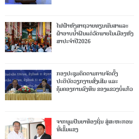
ໄຟຟ້າຫົງສາຖວາຍທຽນພັນສາແລະ
ຜ້າອາບນໍ້າຝົນແດ່ວັດພາຍໃນເມືອງຫົງ
ສາປະຈໍາປີ2026
ກອງປະຊຸມຕິດຕາມການຈັດຕັ້ງ
ປະຕິບັດວຽກງານສົ່ງເສີມ ແລະ
ຄຸ້ມຄອງການລົງທຶນ ຂອງແຂວງບໍ່ແກ້ວ
ຈາກພູມປັນຍາທ້ອງຖິ່ນ ສູ່ສະຫະກອນ
ທີ່ເຂັ້ມແຂງ