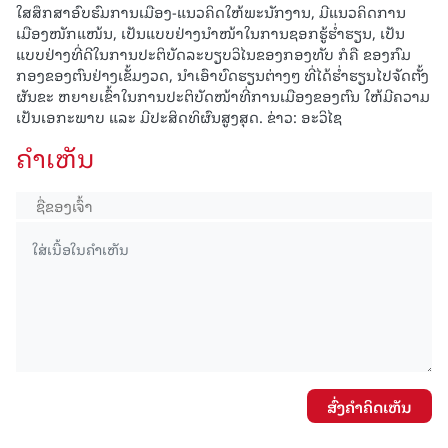
ໃສສຶກສາອົບຮົມການເມືອງ-ແນວຄິດໃຫ້ພະນັກງານ, ມີແນວຄິດການ
ເມືອງໜັກແໜ້ນ, ເປັນແບບຢ່າງນຳໜ້າໃນການຊອກຮູ້ຮ່ຳຮຽນ, ເປັນ
ແບບຢ່າງທີ່ດີໃນການປະຕິບັດລະບຽບວິໄນຂອງກອງທັບ ກໍຄື ຂອງກົມ
ກອງຂອງຕົນຢ່າງເຂັ້ມງວດ, ນໍາເອົາບົດຮຽນຕ່າງໆ ທີ່ໄດ້ຮໍ່າຮຽນໄປຈັດຕັ້ງ
ຜັນຂະ ຫຍາຍເຂົ້າໃນການປະຕິບັດໜ້າທີ່ການເມືອງຂອງຕົນ ໃຫ້ມີຄວາມ
ເປັນເອກະພາບ ແລະ ມີປະສິດທິຜົນສູງສຸດ. ຂ່າວ: ອະວິໄຊ
ຄໍາເຫັນ
ສົ່ງຄໍາຄິດເຫັນ