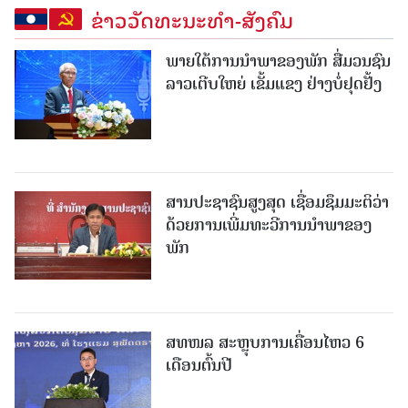
ຂ່າວວັດທະນະທຳ-ສັງຄົມ
ພາຍໃຕ້ການນໍາພາຂອງພັກ ສື່ມວນຊົນ
ລາວເຕີບໃຫຍ່ ເຂັ້ມແຂງ ຢ່າງບໍ່ຢຸດຢັ້ງ
ສານປະຊາຊົນສູງສຸດ ເຊື່ອມຊຶມມະຕິວ່າ
ດ້ວຍການເພີ່ມທະວີການນຳພາຂອງ
ພັກ
ສທໜລ ສະຫຼຸບການເຄື່ອນໄຫວ 6
ເດືອນຕົ້ນປີ