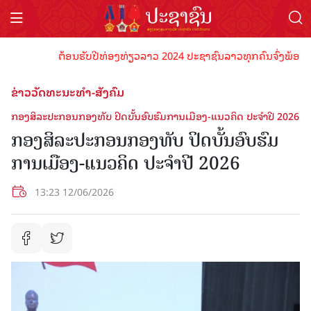
ຕ້ອນຮັບປີທ່ອງທ່ຽວລາວ 2024 ປະຊາຊົນລາວທຸກຄົນຈົ່ງພ້ອມເປັນເຈົ
ຂ່າວວັດທະນະທຳ-ສັງຄົມ
ກອງສິລະປະກອນກອງທັບ ປິດບັ້ນອົບຮົມການເມືອງ-ແນວຄິດ ປະຈຳປີ 2026
ກອງສິລະປະກອນກອງທັບ ປິດບັ້ນອົບຮົມ
ການເມືອງ-ແນວຄິດ ປະຈຳປີ 2026
13:23 12/06/2026