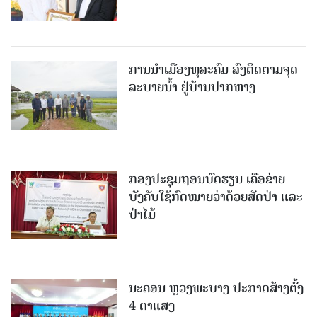
ການນໍາເມືອງທຸລະຄົມ ລົງຕິດຕາມຈຸດ
ລະບາຍນໍ້າ ຢູ່ບ້ານປາກຫາງ
ກອງປະຊຸມຖອນບົດຮຽນ ເຄືອຂ່າຍ
ບັງຄັບໃຊ້ກົດໝາຍວ່າດ້ວຍສັດປ່າ ແລະ
ປ່າໄມ້
ນະຄອນ ຫຼວງພະບາງ ປະ​ກາດ​ສ້າງ​ຕັ້ງ
4 ຕາແສງ