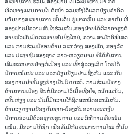
ສະພາບການຮ່ວມມືສອງຝ່າຍ ໃນໄລະຍະຜ່ານມາ ກໍຄື
ທິດທາງແຜນການໃນຕໍ່ໜ້າ ລວມທັງໄດ້ແລກປ່ຽນຄໍາຄິດ
ເຫັນບາງສະພາບການພົ້ນເດັ່ນ ຢູ່ພາກພື້ນ ແລະ ສາກົນ ທີ່
ສອງຝ່າຍມີຄວາມສົນໃຈຮ່ວມກັນ.ສອງຝ່າຍໄດ້ຕີລາຄາສູງຕໍ່
ສາຍພົວພັນມິດຕະພາບອັນຍິ່ງໃຫຍ່, ຄວາມສາມັກຄິພິເສດ
ແລະ ການຮ່ວມມືຮອບດ້ານ ລະຫວ່າງ ສອງພັກ, ສອງລັດ
ແລະ ປະຊາຊົນສອງຊາດ ລາວ-ຫວຽດນາມ ທີ່ໄດ້ຮັບການ
ເສີມຂະຫຍາຍຢ່າງຕໍ່ເນື່ອງ ແລະ ເຂົ້າສູ່ລວງເລິກ ໂດຍໄດ້
ມີການພົບປະ ແລະ ແລກປ່ຽນຢ້ຽມຢາມຊຶ່ງກັນ ແລະ ກັນ
ຂອງການນໍາຂັ້ນສູງຢ່າງເປັນປົກກະຕິ. ການຮ່ວມມືທາງ
ດ້ານການເມືອງ ສືບຕໍ່ມີຄວາມໄວ້ເນື້ອເຊື່ອໃຈ, ໜັກແໜ້ນ,
ໝັ້ນທ່ຽງ ແລະ ນັບມື້ມີຄວາມໃກ້ຊິດສະໜິດສະໜົມກັນ.
ດ້ານວຽກງານປ້ອງກັນຊາດ-ປ້ອງກັນຄວາມສະຫງົບ
ມີການຮ່ວມມືດ້ວຍຫຼາຍຮູບການ ແລະ ວິທີການທີ່ແໜ້ນ
ແຟ້ນ, ມີຄວາມໃກ້ຊິດ ເພື່ອຮັບມືກັບສະພາບການໃໝ່ ທີ່ນັບ