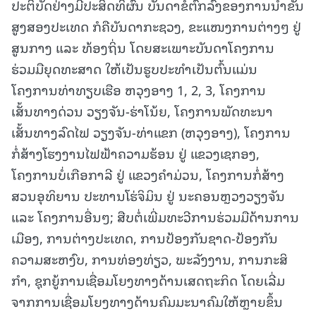
ປະຕິບັດຢ່າງມີປະສິດທິຜົນ ບັນດາຂໍ້ຕົກລົງຂອງການນໍາຂັ້ນ
ສູງສອງປະເທດ ກໍຄືບັນດາກະຊວງ, ຂະແໜງການຕ່າງໆ ຢູ່
ສູນກາງ ແລະ ທ້ອງຖິ່ນ ໂດຍສະເພາະບັນດາໂຄງການ
ຮ່ວມມືຍຸດທະສາດ ໃຫ້ເປັນຮູບປະທໍາເປັນຕົ້ນແມ່ນ
ໂຄງການທ່າທຽບເຮືອ ຫວຸງອາງ 1, 2, 3, ໂຄງການ
ເສັ້ນທາງດ່ວນ ວຽງຈັນ-ຮ່າໂນ້ຍ, ໂຄງການພັດທະນາ
ເສັ້ນທາງລົດໄຟ ວຽງຈັນ-ທ່າແຂກ (ຫວຸງອາງ), ໂຄງການ
ກໍ່ສ້າງໂຮງງານໄຟຟ້າຄວາມຮ້ອນ ຢູ່ ແຂວງເຊກອງ,
ໂຄງການບໍ່ເກືອກາລີ ຢູ່ ແຂວງຄໍາມ່ວນ, ໂຄງການກໍ່ສ້າງ
ສວນອຸທິຍານ ປະທານໂຮ່ຈິມິນ ຢູ່ ນະຄອນຫຼວງວຽງຈັນ
ແລະ ໂຄງການອື່ນໆ; ສືບຕໍ່ເພີ່ມທະວີການຮ່ວມມືດ້ານການ
ເມືອງ, ການຕ່າງປະເທດ, ການປ້ອງກັນຊາດ-ປ້ອງກັນ
ຄວາມສະຫງົບ, ການທ່ອງທ່ຽວ, ພະລັງງານ, ການກະສິ
ກໍາ, ຊຸກຍູ້ການເຊື່ອມໂຍງທາງດ້ານເສດຖະກິດ ໂດຍເລີ່ມ
ຈາກການເຊື່ອມໂຍງທາງດ້ານຄົມມະນາຄົມໃຫ້ຫຼາຍຂຶ້ນ