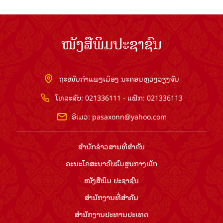
ໜັງສືພິມປະຊາຊົນ
ຖະໜົນກຳແພງເມືອງ ນະຄອນຫຼວງວຽງຈັນ
ໂທລະສັບ: 021336111 - ແຟັກ: 021336113
ອີເມວ:
pasaxonn@yahoo.com
ສຳ​ນັກ​ຂ່າວ​ສານ​ທີ່​ສຳ​ຄັນ​
ຄະນະໂຄສະນາອົບຮົມ​ສູນ​ກາງ​ພັກ
ໜັງສືພິມ ປະ​ຊາ​ຊົນ
ສຳ​ນັກ​ງານ​ທີ່​ສຳ​ຄັນ
ສຳ​ນັກ​ງານ​ປະ​ທານ​ປະ​ເທດ