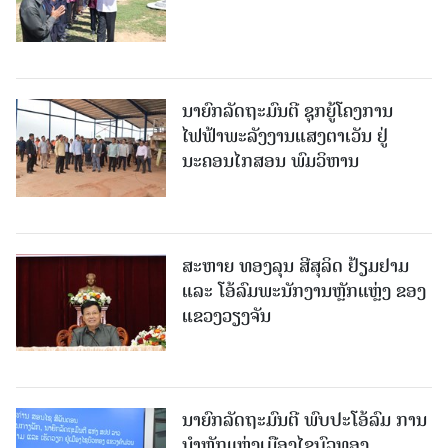
ນາຍົກລັດຖະມົນຕີ ຊຸກຍູ້ໂຄງການ
ໄຟຟ້າພະລັງງານແສງຕາເວັນ ຢູ່
ນະຄອນໄກສອນ ພົມວິຫານ
ສະຫາຍ ທອງລຸນ ສີສຸລິດ ຢ້ຽມຢາມ
ແລະ ໂອ້ລົມພະນັກງານຫຼັກແຫຼ່ງ ຂອງ
ແຂວງວຽງຈັນ
ນາຍົກລັດຖະມົນຕີ ພົບປະໂອ້ລົມ ການ
ນຳຫຼັກແຫຼ່ງເມືອງໄຊບົວທອງ