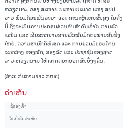
ຕີລາຄາສູງການເດີນທາງຢ້ຽມຢາມລັດຖະກິດ ທີ່ ສສ
ຫວຽດນາມ ຂອງ ສະຫາຍ ປະທານປະເທດ ແຫ່ງ ສປປ
ລາວ ພ້ອມດ້ວຍພັນລະຍາ ແລະ ຄະນະຜູ້ແທນຂັ້ນສູງ ໃນຄັ້ງ
ນີ້ ຊຶ່ງຈະເປັນການປະກອບສ່ວນອັນສໍາຄັນເຂົ້າໃນການຮັດ
ແໜ້ນ ແລະ ເສີມຂະຫຍາຍສາຍພົວພັນມິດຕະພາບອັນຍິ່ງ
ໃຫຍ່, ຄວາມສາມັກຄີພິເສດ ແລະ ການຮ່ວມມືຮອບດ້ານ
ລະຫວ່າງ ສອງພັກ, ສອງລັດ ແລະ ປະຊາຊົນສອງຊາດ
ລາວ-ຫວຽດນາມ ໃຫ້ແຕກດອກອອກຜົນຍິ່ງໆຂຶ້ນ.
(ຂ່າວ: ກົມການຂ່າວ ກຕທ)
ຄໍາເຫັນ