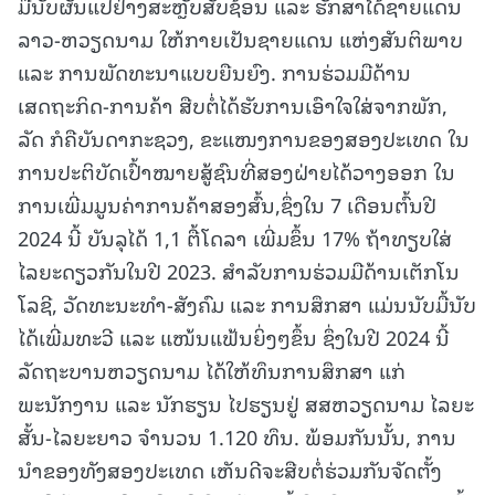
ມື້ນັບຜັນແປຢ່າງສະຫຼັບສັບຊ້ອນ ແລະ ຮັກສາໄດ້ຊາຍແດນ
ລາວ-ຫວຽດນາມ ໃຫ້ກາຍເປັນຊາຍແດນ ແຫ່ງສັນຕິພາບ
ແລະ ການພັດທະນາແບບຍືນຍົງ. ການຮ່ວມມືດ້ານ
ເສດຖະກິດ-ການຄ້າ ສືບຕໍ່ໄດ້ຮັບການເອົາໃຈໃສ່ຈາກພັກ,
ລັດ ກໍຄືບັນດາກະຊວງ, ຂະແໜງການຂອງສອງປະເທດ ໃນ
ການປະຕິບັດເປົ້າໝາຍສູ້ຊົນທີ່ສອງຝ່າຍໄດ້ວາງອອກ ໃນ
ການເພີ່ມມູນຄ່າການຄ້າສອງສົ້ນ,ຊຶ່ງໃນ 7 ເດືອນຕົ້ນປີ
2024 ນີ້ ບັນລຸໄດ້ 1,1 ຕື້ໂດລາ ເພີ່ມຂຶ້ນ 17% ຖ້າທຽບໃສ່
ໄລຍະດຽວກັນໃນປີ 2023. ສໍາລັບການຮ່ວມມືດ້ານເຕັກໂນ
ໂລຊີ, ວັດທະນະທໍາ-ສັງຄົມ ແລະ ການສຶກສາ ແມ່ນນັບມື້ນັບ
ໄດ້ເພີ່ມທະວີ ແລະ ແໜ້ນແຟ້ນຍິ່ງໆຂຶ້ນ ຊຶ່ງໃນປີ 2024 ນີ້
ລັດຖະບານຫວຽດນາມ ໄດ້ໃຫ້ທຶນການສຶກສາ ແກ່
ພະນັກງານ ແລະ ນັກຮຽນ ໄປຮຽນຢູ່ ສສຫວຽດນາມ ໄລຍະ
ສັ້ນ-ໄລຍະຍາວ ຈໍານວນ 1.120 ທຶນ. ພ້ອມກັນນັ້ນ, ການ
ນໍາຂອງທັງສອງປະເທດ ເຫັນດີຈະສືບຕໍ່ຮ່ວມກັນຈັດຕັ້ງ