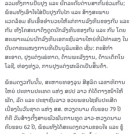
ລວມທັງການປັບປຸງ ແລະ ຍົກລະດັບດ່ານສາກົນຮ່ວມກັນ;
ພ້ອມທັງເອົາໃຈໃສ່ປັບປຸງກົນໄກ ແລະ ສ້າງສະພາບ
ແວດລ້ອມ ອັນເອື້ອອໍານວຍໃຫ້ແກ່ການລົງທຶນຂອງກັນ ແລະ
ກັນ ທັງໂຄສະນາດຶງດູດນັກລົງທຶນຂອງກັນ ແລະ ກັນ ໂດຍ
ສະເພາະແມ່ນນັກລົງທຶນເອກະຊົນລາຍໃຫຍ່ທີ່ມີທ່າແຮງ ໃນ
ບັນດາຂະແໜງການທີ່ເປັນບຸລິມະສິດ ເຊັ່ນ: ກະສິກໍາ
ສະອາດ, ປຸງແຕ່ງແຮ່ທາດ, ດ້ານພະລັງງານ, ດ້ານເຕັກໂນ
ໂລຊີ, ທ່ອງທ່ຽວ, ການປຸງແຕ່ງຜະລິດເປັນສິິນຄ້າ.
ພ້ອມດຽວກັນນັ້ນ, ສະຫາຍທອງລຸນ ສີສຸລິດ ເລຂາທິການ
ໃຫຍ່ ປະທານປະເທດ ແຫ່ງ ສປປ ລາວ ກໍໄດ້ຕາງໜ້າໃຫ້
ພັກ, ລັດ ແລະ ປະຊາຊົນລາວ ອວຍພອນໄຊອັນປະເສີດ
ເນື່ອງໃນວັນຊາດ ແຫ່ງ ສສ. ຫວຽດນາມ ຄົບຮອບ 79 ປີ
ກໍຄື ວັນສ້າງຕັ້ງສາຍພົວພັນການທູດ ລາວ-ຫວຽດນາມ
ຄົບຮອບ 62 ປີ, ພ້ອມທັງໄດ້ສະແດງຄວາມຂອບໃຈ ແລະ ຮູ້