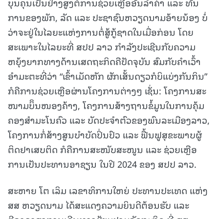
ບຸນຄຸນເປັນຢ່າງສູງຕໍ່ການຊ່ວຍເຫຼືອອັນລໍ້າຄ່າ ແລະ ທັນ
ການຂອງພັກ, ລັດ ແລະ ປະຊາຊົນຫວຽດນາມອ້າຍນ້ອງ ບໍ່
ວ່າຈະຢູ່ໃນໄລຍະແຫ່ງການຕໍ່ສູ້ກູ້ຊາດໃນເມື່ອກ່ອນ ໂດຍ
ສະເພາະໃນໄລຍະທີ່ ສປປ ລາວ ກໍາລັງປະເຊີນກັບຄວາມ
ຫຍຸ້ງຍາກທາງດ້ານເສດຖະກິດຄືປັດຈຸບັນ ສົມກັບຄໍາເວົ້າ
ອໍາມະຕະທີ່ວ່າ “ເຂົ້າເມັດຫັກ ຜັກເສັ້ນດຽວກໍບິແບ່ງກັນກິນ”
ກໍຄືການຊ່ວຍເຫຼືອຜ່ານໂຄງການຕ່າງໆ ເຊັ່ນ: ໂຄງການສະ
ໜາມບິິນໜອງຄ້າງ, ໂຄງການສ້າງຖານຂໍ້ມູນໃນການຄຸ້ມ
ຄອງສໍາມະໂນຄົວ ແລະ ບັດປະຈໍາຕົວຂອງພົນລະເມືອງລາວ,
ໂຄງການກໍ່ສ້າງສູນບໍາບັດປິ່ນປົວ ແລະ ຟື້ນຟູສຸຂະພາບຜູ້
ຕິດຢາເສບຕິດ ກໍຄືການສະໜັບສະໜູນ ແລະ ຊ່ວຍເຫຼືອ
ການເປັນປະທານອາຊຽນ ໃນປີ 2024 ຂອງ ສປປ ລາວ.
ສະຫາຍ ໂຕ ເລິມ ເລຂາທິການໃຫຍ່ ປະທານປະເທດ ແຫ່ງ
ສສ ຫວຽດນາມ ໄດ້ສະແດງຄວາມຍິນດີຕ້ອນຮັບ ແລະ