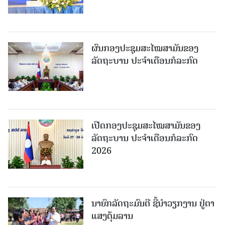
ຜົນກອງປະຊຸມສະໄໝສາມັນຂອງ
ລັດຖະບານ ປະຈຳເດືອນກໍລະກົດ
ເປີດກອງປະຊຸມສະໄໝສາມັນຂອງ
ລັດຖະບານ ປະຈໍາເດືອນກໍລະກົດ
2026
ນາຍົກລັດຖະມົນຕີ ຊີ້ນຳວຽກງານ ຢູ່ຕາ
ແສງຕຸ້ມລານ