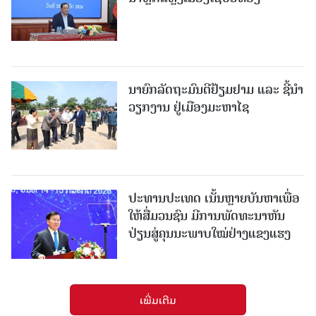
ນາຍົກລັດຖະມົນຕີຢ້ຽມຢາມ ແລະ ຊີ້ນຳ
ວຽກງານ ຢູ່ເມືອງມະຫາໄຊ
ປະທານປະເທດ ເນັ້ນຫຼາຍບັນຫາເພື່ອ
ໃຫ້ສື່ມວນຊົນ ມີການພັດທະນາຫັນ
ປ່ຽນສູ່ຄຸນນະພາບໃໝ່ຢ່າງແຂງແຮງ
ເພີ່ມເຕີມ