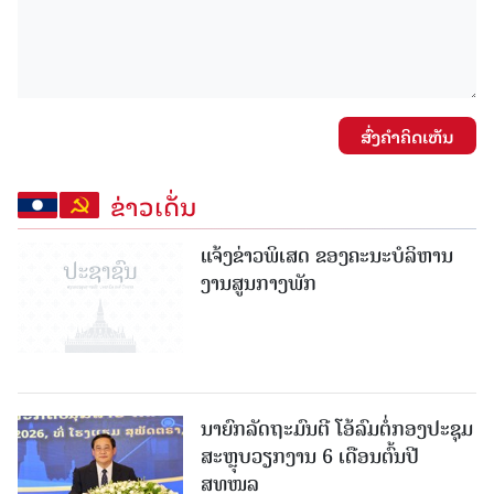
ສົ່ງຄໍາຄິດເຫັນ
ຂ່າວເດັ່ນ
ແຈ້ງຂ່າວພິເສດ ຂອງຄະນະບໍລິຫານ
ງານສູນກາງພັກ
ນາຍົກລັດຖະມົນຕີ ໂອ້ລົມຕໍ່ກອງປະຊຸມ
ສະຫຼຸບວຽກງານ 6 ເດືອນຕົ້ນປີ
ສທໜລ