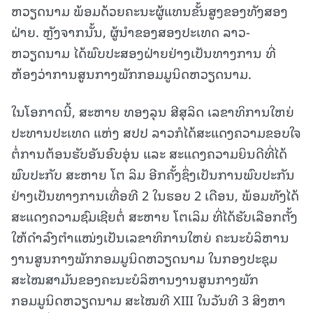
ຫວຽດນາມ ພ້ອມດ້ວຍຄະນະຜູ້ແທນຂັ້ນສູງຂອງທັງສອງ
ຝ່າຍ. ຫຼັງຈາກນັ້ນ, ຜູ້ນໍາຂອງສອງປະເທດ ລາວ-
ຫວຽດນາມ ໄດ້ພົບປະສອງຝ່າຍຢ່າງເປັນທາງການ ທີ່
ຫ້ອງວ່າການສູນກາງພັກກອມມູນິດຫວຽດນາມ.
ໃນໂອກາດນີ້, ສະຫາຍ ທອງລຸນ ສີສຸລິດ ເລຂາທິການໃຫຍ່
ປະທານປະເທດ ແຫ່ງ ສປປ ລາວກໍໄດ້ສະແດງຄວາມຂອບໃຈ
ຕໍ່ການຕ້ອນຮັບອັນອົບອຸ່ນ ແລະ ສະແດງຄວາມຍິນດີທີ່ໄດ້
ພົບປະກັບ ສະຫາຍ ໂຕ ລິມ ອີກຄັ້ງຊຶ່ງເປັນການພົບປະກັນ
ຢ່າງເປັນທາງການເທື່ອທີ 2 ໃນຮອບ 2 ເດືອນ, ພ້ອມທັງໄດ້
ສະແດງຄວາມຊົມເຊີຍຕໍ່ ສະຫາຍ ໂຕເລິມ ທີ່ໄດ້ຮັບເລືອກຕັ້ງ
ໃຫ້ດໍາລົງຕໍາແໜ່ງເປັນເລຂາທິການໃຫຍ່ ຄະນະບໍລິຫານ
ງານສູນກາງພັກກອມມູນິດຫວຽດນາມ ໃນກອງປະຊຸມ
ສະໄໝສາມັນຂອງຄະນະບໍລິຫານງານສູນກາງພັກ
ກອມມູນິດຫວຽດນາມ ສະໄໝທີ XIII ໃນວັນທີ 3 ສິງຫາ