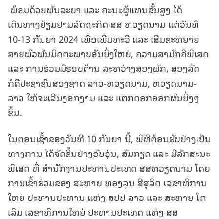
ພ້ອມດ້ວຍພັນລະຍາ ແລະ ຄະນະຜູ້ແທນຂັ້ນສູງ ໄດ້
ເດີນທາງຢ້ຽມຢາມລັດຖະກິດ ສສ ຫວຽດນາມ ແຕ່ວັນທີ
10-13 ກັນຍາ 2024 ເພື່ອເພີ່ມທະວີ ແລະ ເສີມຂະຫຍາຍ
ສາຍພົວພັນມິດຕະພາບອັນຍິ່ງໃຫຍ່, ຄວາມສາມັກຄີພິເສດ
ແລະ ການຮ່ວມມືຮອບດ້ານ ລະຫວ່າງສອງພັກ, ສອງລັດ
ກໍຄືປະຊາຊົນສອງຊາດ ລາວ-ຫວຽດນາມ, ຫວຽດນາມ-
ລາວ ໃຫ້ຈະເລີນງອກງາມ ແລະ ແຕກດອກອອກຜົນຍິ່ງໆ
ຂຶ້ນ.
ໃນຕອນເຊົ້າຂອງວັນທີ 10 ກັນຍາ ນີ້, ພິທີຕ້ອນຮັບຢ່າງເປັນ
ທາງການ ໄດ້ຈັດຂຶ້ນຢ່າງອົບອຸ່ນ, ສົມກຽດ ແລະ ມີລັກສະນະ
ພິເສດ ທີ່ ສໍານັກງານປະທານປະເທດ ສສຫວຽດນາມ ໂດຍ
ການເຂົ້າຮ່ວມຂອງ ສະຫາຍ ທອງລຸນ ສີສຸລິດ ເລຂາທິການ
ໃຫຍ່ ປະທານປະທານ ແຫ່ງ ສປປ ລາວ ແລະ ສະຫາຍ ໂຕ
ເລິມ ເລຂາທິການໃຫຍ່ ປະທານປະເທດ ແຫ່ງ ສສ