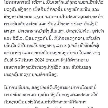
ໂສກເສຍດາຍນີ້ ໃຫ້ກາຍເປັນເຫງົ້າແຫ່ງຄວາມສາມັກຄີທົ່ວ
ປວງຊົນທັງຊາດ ເພື່ອສືບຕໍ່ກ້າວຂຶ້ນຢ່າງໜັກແໜ້ນ ແລະ
ສ້າງສາປະເທດຫວຽດນາມ ກາຍເປັນປະເທດອຸດສາຫະກໍາ
ຕາມທິດທັນສະໄໝ ແລະ ບັນລຸເປົ້າໝາຍປະຊາຊົນຮັ່ງມີ
ຜາສຸກ, ປະເທດຊາດມັ່ງຄັ່ງເຂັ້ມແຂງ, ປະຊາທິປະໄຕ, ຍຸຕິທໍາ
ແລະ ສີວິໄລ. ພ້ອມດຽວກັນນີ້, ກໍໄດ້ສະແດງຄວາມເຫັນອົກ
ເຫັນໃຈ ຕໍ່ຜົນກະທົບຂອງພາຍຸເລກ 3 (ຢາກິ) ທີ່ພັດເຂົ້າສູ່
ພາກກາງ ແລະ ພາກເໜືອຂອງຫວຽດນາມ ໃນລະຫວ່າງ
ວັນທີ 6-7 ກັນຍາ 2024 ຜ່ານມາ ຊຶ່ງໄດ້ສ້າງຄວາມ
ເສຍຫາຍຢ່າງໜັກໜ່ວງເຖິງຊີວິດ ແລະ ຊັບສິນຂອງ
ປະຊາຊົນຫວຽດນາມອ້າຍນ້ອງ.
ໃນການພົບປະ, ສອງຝ່າຍໄດ້ແຈ້ງສະພາບການໂດຍຫຍໍ້
ການພັດທະນາເສດຖະກິດ-ສັງຄົມຂອງແຕ່ລະປະເທດໃຫ້
ກັນຊາບພ້ອມທັງໄດ້ຮ່ວມກັນປຶກສາຫາລືຕີລາຄາ