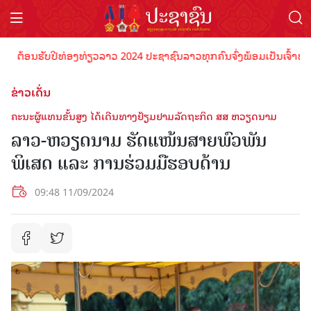
້ອນຮັບປີທ່ອງທ່ຽວລາວ 2024 ປະຊາຊົນລາວທຸກຄົນຈົ່ງພ້ອມເປັນເຈົ້າພາບທີ່ດີ
ຂ່າວເດັ່ນ
ຄະ​ນະຜູ້​ແທນ​ຂັ້ນ​ສູງ ໄດ້ເດີນ​ທາງ​ຢ້ຽມ​ຢາມລັດຖະກິດ ສສ ຫວຽດ​ນາມ
ລາວ-ຫວຽດນາມ ຮັດແໜ້ນສາຍພົວພັນ
ພິເສດ ແລະ ການຮ່ວມມືຮອບດ້ານ
09:48 11/09/2024