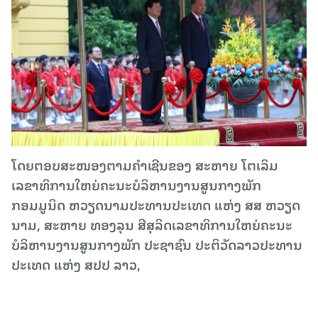
ໂດຍຕອບ​ສະ​ໜອງ​ຕາມ​ຄຳ​ເຊີນ​ຂອງ ສະ​ຫາຍ ໂຕເລິມ
ເລຂາທິການໃຫຍ່ຄະນະບໍລິຫານງານສູນກາງພັກ
ກອມມູນິດ ຫວຽດນາມປະ​ທານ​ປະ​ເທດ ແຫ່ງ ສສ ຫວຽດ​
ນາມ, ສະ​ຫາຍ ທອງລຸນ ສີສຸລິດເລຂາທິການໃຫຍ່ຄະນະ
ບໍລິຫານງານສູນກາງພັກ ປະຊາຊົນ ປະຕິວັດລາວປະ​ທານ​
ປະ​ເທດ ແຫ່ງ ສປປ ​ລາວ,