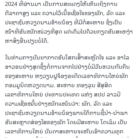
2024 ທີ່ຜ່ານມາ ເປັນການສະແດງໃຫ້ເຫັນເຖິງການ
ຕີລາຄາສູງ ແລະ ຄວາມໄວ້ເນື້ອເຊື່ອໃຈຂອງພັກ, ລັດ ແລະ
ປະຊາຊົນຫວຽດນາມອ້າຍນ້ອງ ທີ່ມີຕໍ່ສະຫາຍ ຊຶ່ງເປັນ
ໜ້າທີ່ອັນໜັກໜ່ວງທີ່ສຸດ ແຕ່ເຕັມໄປດ້ວຍກຽດອັນສະຫງ່າ
ຫາສິ່ງອື່ນປຽບບໍ່ໄດ້.
ໃນທ່າມກາງບັນຍາກາດອັນໂສກເສົ້າສະຫຼົດໃຈ ແລະ ອາໄລ
ອາວອນຢ່າງສຸດຊຶ້ງຕໍ່ການຈາກໄປຢ່າງບໍ່ມີວັນຫວນກັບຄືນ
ຂອງສະຫາຍ ຫງວຽນຝູຈ້ອງອະດີດເລຂາທິການໃຫຍ່ພັກ
ກອມມູນິດຫວຽດນາມ. ສະຫາຍ ທອງລຸນ ສີສຸສິດ
ເລຂາທິການໃຫຍ່ ປະທານປະເທດ ແຫ່ງ ສປປ ລາວມີ
ຄວາມເຊື່ອໝັ້ນຢ່າງໜັກແໜ້ນວ່າ: ພັກ, ລັດ ແລະ
ປະຊາຊົນຫວຽດນາມອ້າຍນ້ອງພາຍໃຕ້ການຊີ້ນຳ-ນຳພາ
ອັນສະຫຼາດສ່ອງໃສຂອງພັກ ໂດຍມີສະຫາຍ ໂຕເລິມ ເປັນ
ເລຂາທິການໃຫຍ່ ບັນດາສະຫາຍຈະຫັນເອົາຄວາມທຸກ