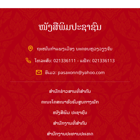
ໜັງສືພິມປະຊາຊົນ
ຖະໜົນກຳແພງເມືອງ ນະຄອນຫຼວງວຽງຈັນ
ໂທລະສັບ: 021336111 - ແຟັກ: 021336113
ອີເມວ:
pasaxonn@yahoo.com
ສຳ​ນັກ​ຂ່າວ​ສານ​ທີ່​ສຳ​ຄັນ​
ຄະນະໂຄສະນາອົບຮົມ​ສູນ​ກາງ​ພັກ
ໜັງສືພິມ ປະ​ຊາ​ຊົນ
ສຳ​ນັກ​ງານ​ທີ່​ສຳ​ຄັນ
ສຳ​ນັກ​ງານ​ປະ​ທານ​ປະ​ເທດ