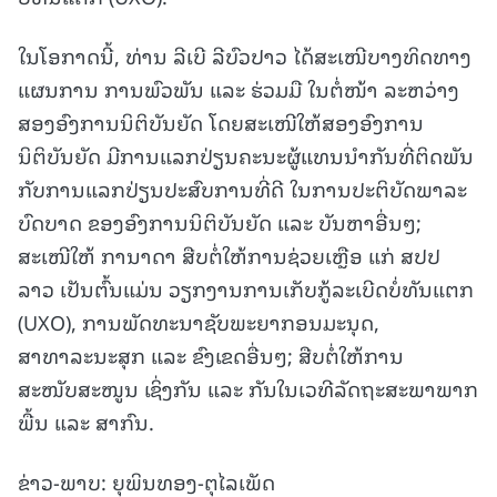
ໃນໂອກາດນີ້, ທ່ານ ລີເບີ ລີບົວປາວ ໄດ້ສະເໜີບາງທິດທາງ
ແຜນການ ການພົວພັນ ແລະ ຮ່ວມມື ໃນຕໍ່ໜ້າ ລະຫວ່າງ
ສອງອົງການນິຕິບັນຍັດ ໂດຍສະເໜີໃຫ້ສອງອົງການ
ນິຕິບັນຍັດ ມີການແລກປ່ຽນຄະນະຜູ້ແທນນຳກັນທີ່ຕິດພັນ
ກັບການແລກປ່ຽນປະສົບການທີ່ດີ ໃນການປະຕິບັດພາລະ
ບົດບາດ ຂອງອົງການນິຕິບັນຍັດ ແລະ ບັນຫາອື່ນໆ;
ສະເໜີໃຫ້ ການາດາ ສືບຕໍ່ໃຫ້ການຊ່ວຍເຫຼືອ ແກ່ ສປປ
ລາວ ເປັນຕົ້ນແມ່ນ ວຽກງານການເກັບກູ້ລະເບີດບໍ່ທັນແຕກ
(UXO), ການພັດທະນາຊັບພະຍາກອນມະນຸດ,
ສາທາລະນະສຸກ ແລະ ຂົງເຂດອື່ນໆ; ສືບຕໍ່ໃຫ້ການ
ສະໜັບສະໜູນ ເຊິ່ງກັນ ແລະ ກັນໃນເວທີລັດຖະສະພາພາກ
ພື້ນ ແລະ ສາກົນ.
ຂ່າວ-ພາບ: ຍຸພິນທອງ-ຕຸໄລເພັດ