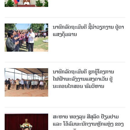
ນາຍົກລັດຖະມົນຕີ ຊີ້ນຳວຽກງານ ຢູ່ຕາ
ແສງຕຸ້ມລານ
ນາຍົກລັດຖະມົນຕີ ຊຸກຍູ້ໂຄງການ
ໄຟຟ້າພະລັງງານແສງຕາເວັນ ຢູ່
ນະຄອນໄກສອນ ພົມວິຫານ
ສະຫາຍ ທອງລຸນ ສີສຸລິດ ຢ້ຽມຢາມ
ແລະ ໂອ້ລົມພະນັກງານຫຼັກແຫຼ່ງ ຂອງ