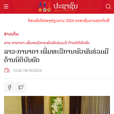
ຕ້ອນຮັບປີທ່ອງທ່ຽວລາວ 2024 ປະຊາຊົນລາວທຸກຄົນຈົ່ງພ້ອມເປັ
ຂ່າວເດັ່ນ
ລາວ-ການາດາ ເພີ່ມທະວີການພົວພັນຮ່ວມມື ດ້ານນິຕິບັນຍັດ
ລາວ-ການາດາ ເພີ່ມທະວີການພົວພັນຮ່ວມມື
ດ້ານນິຕິບັນຍັດ
13:42 18/10/2024