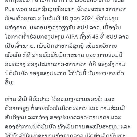
Pua woo ສະມາຊິກວຸດທິສະພາ ລັດຖະສະພາ ການາດາ
ພ້ອມດ້ວຍຄະນະ ໃນວັນທີ 18 ຕຸລາ 2024 ທີ່ຫໍປະຊຸມ
ແຫ່ງຊາດ, ນະຄອນຫຼວງວຽງຈັນ ສປປ ລາວ. ເນື່ອງໃນ
ໂອກາດເຂົ້າຮ່ວມກອງປະຊຸມ AIPA ຄັ້ງທີ 45 ທີ່ ສປປ ລາວ
ເປັນເຈົ້າພາບ. ເພື່ອປຶກສາຫາລືຊຸກຍູ້ ເພີ່ມທະວີການ
ພົວພັນ ກໍຄື ສາຍພົວພັນມິດຕະພາບ ແລະ ການຮ່ວມມື
ລະຫວ່າງ
ສອງປະເທດລາວ-ການາດາ ກໍຄື ສອງອົງການ
ນິຕິບັນຍັດ ຂອງສອງປະເທດ ໃຫ້ນັບມື້ ນັບຂະຫຍາຍຕົວ
ຂຶ້ນ;
ທ່ານ ລີເບີ ລີບົວປາວ ໄດ້ສະແດງຄວາມຂອບໃຈ ແລະ
ຕີລາຄາສູງ ຕໍ່ສາຍພົວພັນມິດຕະພາບ ແລະ ການຮ່ວມມື
ອັນດີງາມ ລະຫວ່າງ ສອງປະເທດລາວ-ການາດາ ແລະ
ສອງອົງການນິຕິບັນຍັດ ທັງເປັນການສະໜັບສະໜູນ ແລະ
ໃຫ້ກໍາລັງໃຈແກ່ສະພາແຫ່ງຊາດລາວ ເຮັດສໍາເລັດພັນທະ