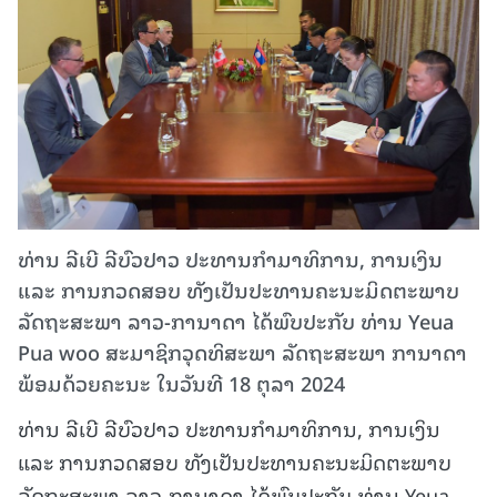
ທ່ານ ລີເບີ ລີບົວປາວ ປະທານກໍາມາທິການ, ການເງິນ
ແລະ ການກວດສອບ ທັງເປັນປະທານຄະນະມິດຕະພາບ
ລັດຖະສະພາ ລາວ-ການາດາ ໄດ້ພົບປະກັບ ທ່ານ Yeua
Pua woo ສະມາຊິກວຸດທິສະພາ ລັດຖະສະພາ ການາດາ
ພ້ອມດ້ວຍຄະນະ ໃນວັນທີ 18 ຕຸລາ 2024
ທ່ານ ລີເບີ ລີບົວປາວ ປະທານກໍາມາທິການ, ການເງິນ
ແລະ ການກວດສອບ ທັງເປັນປະທານຄະນະມິດຕະພາບ
ລັດຖະສະພາ ລາວ-ການາດາ ໄດ້ພົບປະກັບ ທ່ານ Yeua