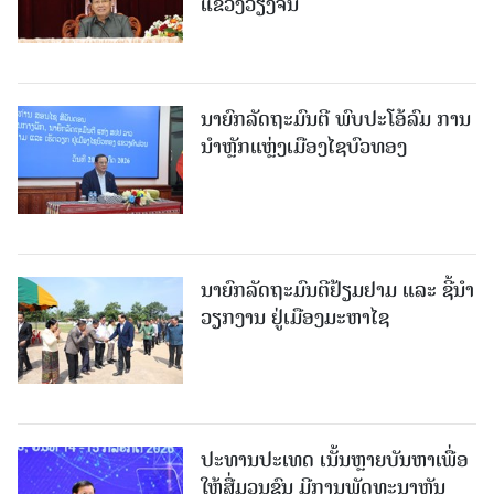
ແຂວງວຽງຈັນ
ນາຍົກລັດຖະມົນຕີ ພົບປະໂອ້ລົມ ການ
ນຳຫຼັກແຫຼ່ງເມືອງໄຊບົວທອງ
ນາຍົກລັດຖະມົນຕີຢ້ຽມຢາມ ແລະ ຊີ້ນຳ
ວຽກງານ ຢູ່ເມືອງມະຫາໄຊ
ປະທານປະເທດ ເນັ້ນຫຼາຍບັນຫາເພື່ອ
ໃຫ້ສື່ມວນຊົນ ມີການພັດທະນາຫັນ