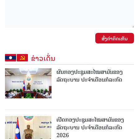
ສົ່ງຄໍາຄິດເຫັນ
ຂ່າວເດັ່ນ
ຜົນກອງປະຊຸມສະໄໝສາມັນຂອງ
ລັດຖະບານ ປະຈຳເດືອນກໍລະກົດ
ເປີດກອງປະຊຸມສະໄໝສາມັນຂອງ
ລັດຖະບານ ປະຈໍາເດືອນກໍລະກົດ
2026