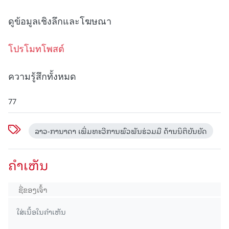
ดูข้อมูลเชิงลึกและโฆษณา
โปรโมทโพสต์
ความรู้สึกทั้งหมด
77
ລາວ-ການາດາ ເພີ່ມທະວີການພົວພັນຮ່ວມມື ດ້ານນິຕິບັນຍັດ
ຄໍາເຫັນ