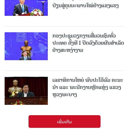
ປ່ຽນສູ່ຄຸນນະພາບໃໝ່ຢ່າງແຂງແຮງ
ກອງປະຊຸມວຽກງານສື່ມວນຊົນທົ່ວ
ປະເທດ ຄັ້ງທີ I ປິດລົງດ້ວຍຜົນສໍາເລັດ
ຢ່າງສະຫງ່າງາມ
ເລຂາທິການໃຫຍ່ ພົບປະໂອ້ລົມ ຄະນະ
ນໍາ ແລະ ພະນັກງານຫຼັກແຫຼ່ງ ແຂວງ
ຫຼວງພະບາງ
ເພີ່ມເຕີມ