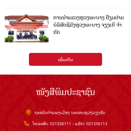
ການນຳແຂວງຫຼວງພະບາງ ຢ້ຽມ​ຢາມ
ບໍ​ລິ​ສັດຊີມັງຫຼວງພະບາງ ຈຽງເກີ ຈໍາ
ກັດ
ເພີ່ມເຕີມ
ໜັງສືພິມປະຊາຊົນ
ຖະໜົນກຳແພງເມືອງ ນະຄອນຫຼວງວຽງຈັນ
ໂທລະສັບ: 021336111 - ແຟັກ: 021336113