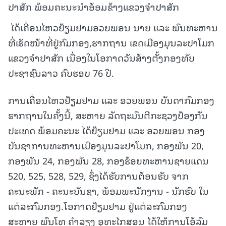
ປາສັກ ພ້ອມຄະນະນໍາອ້ອມຂ້າງແຂວງຈໍາປາສັກ
ໄດ້ເຄື່ອນໄຫວຢ້ຽມຢາມອວຍພອນ ນາຍ ແລະ ພົນທະຫານ
ທີ່ເຮັດໜ້າທີ່ຢູ່ກົມກອງ,ຮາກຖານ ເຂດເມືອງມຸນລະປາໂມກ
ແຂວງຈຳປາສັກ ເນື່ອງໃນໂອກາດວັນສ້າງຕັ້ງກອງທັບ
ປະຊາຊົນລາວ ຄົບຮອບ 76 ປີ.
ການເຄື່ອນໄຫວຢ້ຽມຢາມ ແລະ ອວຍພອນ ບັນດາກົມກອງ
ຮາກຖານໃນຄັ້ງນີ້, ສະຫາຍ ລັດຖະມົນຕີກະຊວງປ້ອງກັນ
ປະເທດ ພ້ອມຄະນະ ໄດ້ຢ້ຽມຢາມ ແລະ ອວຍພອນ ກອງ
ບັນຊາການທະຫານເມືອງມຸນລະປາໂມກ, ກອງພັນ 20,
ກອງພັນ 24, ກອງພັນ 28, ກອງຮ້ອຍທະຫານຊາຍແດນ
520, 525, 528, 529, ຊຶ່ງໄດ້ຮັບການຕ້ອນຮັບ ຈາກ
ຄະນະພັກ - ຄະນະບັນຊາ, ພ້ອມພະນັກງານ - ນັກຮົບ ໃນ
ແຕ່ລະກົມກອງ.ໂອກາດຢ້ຽມຢາມ ຢູ່ແຕ່ລະກົມກອງ
ສະຫາຍ ພົນໂທ ຄຳລຽງ ອຸທະໄກສອນ ໄດ້ໃຫ້ການໂອ້ລົມ