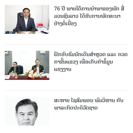
76 ປີ ພາຍໃຕ້ການນໍາພາຂອງພັກ ສື່
ມວນຊົນລາວ ໄດ້ຮັບການພັດທະນາ
ຢ່າງຕໍ່ເນື່ອງ
ຝຶກອົບຮົມນັກເດີນສຳຫຼວດ ແລະ ກວດ
ກາຂັ້ນແຂວງ ເພື່ອເກັບກຳຂໍ້ມູນ
ແຮງງານ
ສະຫາຍ ໄຊສົມພອນ ພົມວິຫານ ກັບ
ພາລະກິດປະຕິວັດຊາດ