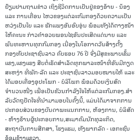
ຢ້ຽມຢາມຖາມຂ່າວ ເຖິງຊີວິດການເປັນຢູ່ຂອງອ້າຍ - ນ້ອງ
ແລະ ການເຄື່ອນ ໄຫວຂອງແຕ່ລະກົມກອງດ້ວຍຄວາມເປັນ
ຫວ່ງເປັນໃຍ ແລະ ຮັກແພງອັນອົບອຸ່ນ ພ້ອມທັງໄດ້ຕາງໜ້າ
ໃຫ້ຄະນະ ກ່າວຄຳອວຍພອນໄຊອັນປະເສີດແດ່ນາຍ ແລະ
ພົນທະຫານທຸກກົມກອງ ເນື່ອງໃນໂອກາດວັນສ້າງຕັ້ງ
ກອງທັບປະຊາຊົນລາວ ຄົບຮອບ 76 ປີ ຈົ່ງມີສຸຂະພາບເຂັ້ມ
ແຂງ,ແຂງແຮງ ສືບຕໍ່ເຮັດສຳເລັດທຸກພາລະໜ້າທີ່ອັນມີກຽດ
ສະຫງ່າ ທີ່ພັກ-ລັດ ແລະ ປະຊາຊົນລາວມອບໝາຍໃຫ້ ແລະ
ໄດ້ມອບເຄື່ອງອຸປະໂພກ - ບໍລິໂພກ ພ້ອມດ້ວຍເງິນສົດ
ຈຳນວນໜື່ງ ເພື່ອເປັນຂັວນກໍາລັງໃຈໃຫ້ແຕ່ລະກົມກອງ.ສໍາ
ລັບວັດຖຸປັດໃຈທີ່ນຳມາມອບໃນຄັ້ງນີ້, ແມ່ນໄດ້ມາຈາກການ
ປະກອບສ່ວນຂອງບັນດາພະແນກການ, ຫ້ອງການ, ບໍລິສັດ
- ຫ້າງຮ້ານຜູ້ປະກອບການ,ສະມາຄົມນັກທຸລະກິດ,
ສະຖາບັນການສືກສາ, ໂຮງແຮມ, ທັງພາກລັດ - ເອກະຊົນ
ອ້ອມຂ້າງແຂວງ.