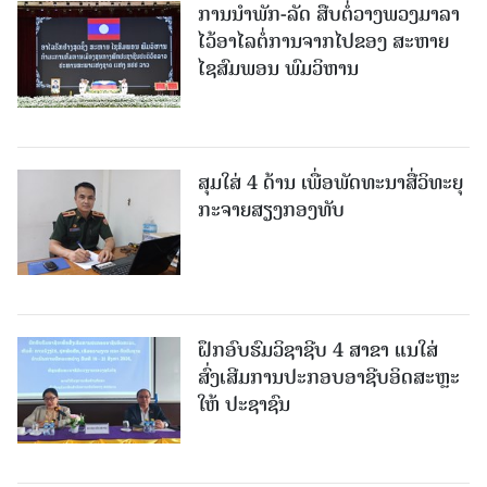
ການນໍາພັກ-ລັດ ສືບຕໍ່ວາງພວງມາລາ
ໄວ້ອາໄລຕໍ່ການຈາກໄປຂອງ ສະຫາຍ
ໄຊສົມພອນ ພົມວິຫານ
ສຸມໃສ່ 4 ດ້ານ ເພື່ອພັດທະນາສື່ວິທະຍຸ
ກະຈາຍສຽງກອງທັບ
ຝຶກອົບຮົມວິຊາຊີບ 4 ສາຂາ ແນໃສ່
ສົ່ງເສີມການປະກອບອາຊີບອິດສະຫຼະ
ໃຫ້ ປະຊາຊົນ