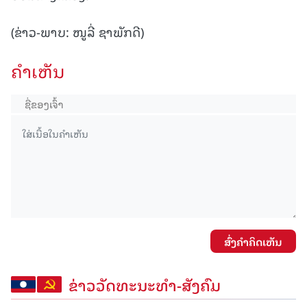
(ຂ່າວ-ພາບ: ໜູລີ່ ຊາພັກດີ)
ຄໍາເຫັນ
ສົ່ງຄໍາຄິດເຫັນ
ຂ່າວວັດທະນະທຳ-ສັງຄົມ