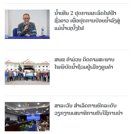
ນໍ້າເທີນ 2 ຢຸດການຜະລິດໄຟຟ້າ
ຊົ່ວຄາວ ເພື່ອຢຸດການປ່ອຍນໍ້າລົງສູ່
ແມ່ນໍ້າເຊບັ້ງໄຟ
ສ​ພ​ຂ ຄໍາມ່ວນ ຕິດຕາມສະພາບ
ໄພພິບັດນໍ້າຖ້ວມຢູ່ເມືອງຄູນຄໍາ
ສາລະວັນ ສໍາເລັດການຍົກລະດັບ
ວຽກງານເສນາທິການຮັບໃຊ້ການນໍາ