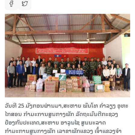
ວັນທີ 25 ມັງກອນຜ່ານມາ,ສະຫາຍ ພົນໂທ ຄໍາລຽງ ອຸທະ
ໄກສອນ ກຳມະການສູນກາງພັກ ລັດຖະມົນຕີກະຊວງ
ປ້ອງກັນປະເທດ,ສະຫາຍ ອາລຸນໄຊ ສູນນະລາດ
ກຳມະການສູນກາງພັກ ເລາຂາພັກແຂວງ ເຈົ້າແຂວງຈຳ