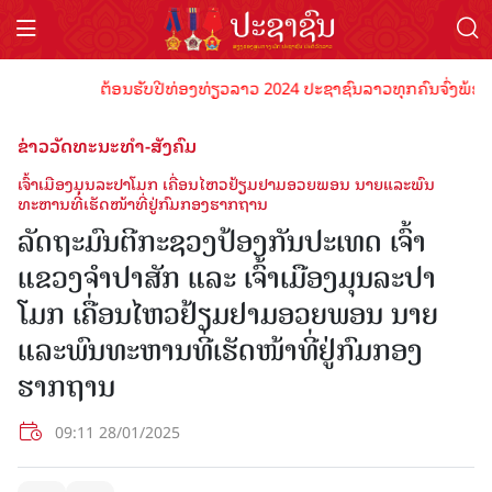
ຕ້ອນຮັບປີທ່ອງທ່ຽວລາວ 2024 ປະຊາຊົນລາວທຸກຄົນຈົ່ງພ້ອມເປັນເ
ຂ່າວວັດທະນະທຳ-ສັງຄົມ
ເຈົ້າເມືອງມຸນລະປາໂມກ ເຄື່ອນໄຫວຢ້ຽມຢາມອວຍພອນ ນາຍແລະພົນ
ທະຫານທີ່ເຮັດໜ້າທີ່ຢູ່ກົມກອງຮາກຖານ
ລັດຖະມົນຕີກະຊວງປ້ອງກັນປະເທດ ເຈົ້າ
ແຂວງຈໍາປາສັກ ແລະ ເຈົ້າເມືອງມຸນລະປາ
ໂມກ ເຄື່ອນໄຫວຢ້ຽມຢາມອວຍພອນ ນາຍ
ແລະພົນທະຫານທີ່ເຮັດໜ້າທີ່ຢູ່ກົມກອງ
ຮາກຖານ
09:11 28/01/2025