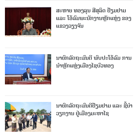
ສະຫາຍ ທອງລຸນ ສີສຸລິດ ຢ້ຽມຢາມ
ແລະ ໂອ້ລົມພະນັກງານຫຼັກແຫຼ່ງ ຂອງ
ແຂວງວຽງຈັນ
ນາຍົກລັດຖະມົນຕີ ພົບປະໂອ້ລົມ ການ
ນຳຫຼັກແຫຼ່ງເມືອງໄຊບົວທອງ
ນາຍົກລັດຖະມົນຕີຢ້ຽມຢາມ ແລະ ຊີ້ນຳ
ວຽກງານ ຢູ່ເມືອງມະຫາໄຊ