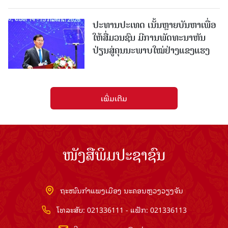
ປະທານປະເທດ ເນັ້ນຫຼາຍບັນຫາເພື່ອ
ໃຫ້ສື່ມວນຊົນ ມີການພັດທະນາຫັນ
ປ່ຽນສູ່ຄຸນນະພາບໃໝ່ຢ່າງແຂງແຮງ
ເພີ່ມເຕີມ
ໜັງສືພິມປະຊາຊົນ
ຖະໜົນກຳແພງເມືອງ ນະຄອນຫຼວງວຽງຈັນ
ໂທລະສັບ: 021336111 - ແຟັກ: 021336113