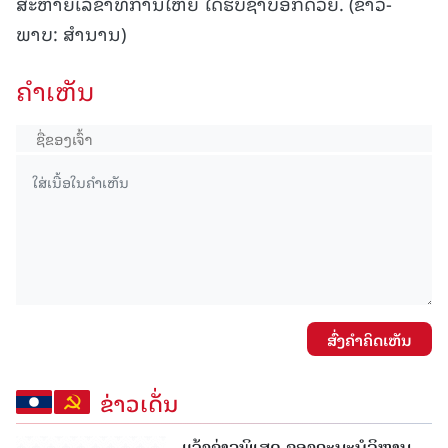
ສະຫາຍເລຂາທິການໃຫຍ່ ໄດ້ຮັບຊາບອີກດ້ວຍ. (ຂ່າວ-
ພາບ: ສຳນານ)
ຄໍາເຫັນ
ສົ່ງຄໍາຄິດເຫັນ
ຂ່າວເດັ່ນ