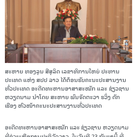
ສະຫາຍ ທອງລຸນ ສີສຸລິດ ເລຂາທິການໃຫຍ່ ປະທານ
ປະເທດ ແຫ່ງ ສປປ ລາວ ໄດ້ຕ້ອນຮັບຄະນະປະສານງານ
ທົ່ວປະເທດ ອະດີດທະຫານອາສາສະໝັກ ແລະ ຊ່ຽວຊານ
ຫວຽດນາມ ນຳໂດຍ ສະຫາຍ ພົນຈັດຕະວາ ຮວິ່ງ ດັກ
ເຮືອງ ຫົວໜ້າຄະນະປະສານງານທົ່ວປະເທດ
ອະດີດທະຫານອາສາສະໝັກ ແລະ ຊ່ຽວຊານ ຫວຽດນາມ
ທີ່ຊ່ວຍເຫຼືອການປະຕິວັດລາວ, ໃນວັນທີ 23 ກັນຍານີ້ ທີ່