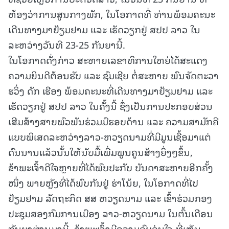
ຫ້ອງວ່າການສູນກາງພັກ, ໃນໂອກາດທີ່ ທ່ານພ້ອມຄະນະ
ເດີນທາງມາຢ້ຽມຢາມ ແລະ ເຮັດວຽກຢູ່ ສປປ ລາວ ໃນ
ລະຫວ່າງວັນທີ 23-25 ກັນຍານີ້.
ໃນໂອກາດດັ່ງກ່າວ ສະຫາຍເລຂາທິການໃຫຍ່ໄດ້ສະແດງ
ຄວາມຍິນດີຕ້ອນຮັບ ແລະ ຊົມເຊີຍ ຕໍ່ສະຫາຍ ພົນຈັດຕະວາ
ຮວິ່ງ ດັກ ເຮືອງ ພ້ອມຄະນະທີ່ເດີນທາງມາຢ້ຽມຢາມ ແລະ
ເຮັດວຽກຢູ່ ສປປ ລາວ ໃນຄັ້ງນີ້ ຊຶ່ງເປັນການປະກອບສ່ວນ
ເສີມສ້າງສາຍພົວພັນຮ່ວມມືຮອບດ້ານ ແລະ ຄວາມສາມັກຄີ
ແບບພິເສດລະຫວ່າງລາວ-ຫວຽດນາມທີ່ມີມູນເຊື້ອມາແຕ່
ດົນນານແລ້ວນັ້ນໃຫ້ນັບມື້ເພີ່ມພູນຄູນສ້າງຍິ່ງໆຂຶ້ນ,
ຂ້າພະເຈົ້າດີໃຈຫຼາຍທີ່ໄດ້ພົບປະກັບ ບັນດາສະຫາຍອີກຄັ້ງ
ໜຶ່ງ ພາຍຫຼັງທີ່ໄດ້ພົບກັນຢູ່ ຮ່າໂນ້ຍ, ໃນໂອກາດທີ່ໄປ
ຢ້ຽມຢາມ ລັດຖະກິດ ສສ ຫວຽດນາມ ແລະ ເຂົ້າຮ່ວມກອງ
ປະຊຸມສອງກົມການເມືອງ ລາວ-ຫວຽດນາມ ໃນຕົ້ນເດືອນ
ກັນຍາຜ່ານມານີ້, ຂ້າພະເຈົ້າມີຄວາມອົບອຸ່ນໃຈ ທີ່ເຫັນ