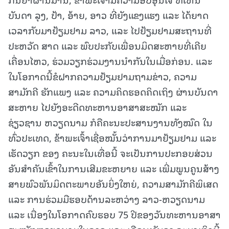
ບັນດາ ລຸງ, ປ້າ, ອ້າຍ, ອາວ ທີ່ຍັງແຂງແຮງ ແລະ ໄດ້ຍາດ
ເວລາກັບມາຢ້ຽມຢາມ ລາວ, ແລະ ໄປຢ້ຽມຢາມສະຖານທີ່
ປະຫວັດ ສາດ ແລະ ພົບປະກັບເພື່ອນມິດສະຫາຍທີ່ເຄີຍ
ເຄື່ອນໄຫວ, ຮ່ວມວຽກຮ່ວມງານນໍາກັນໃນເມື່ອກ່ອນ. ແລະ
ໃນໂອກາດນີ້ຂໍຝາກຄວາມຢ້ຽມຢາມຖາມຂ່າວ, ຄວາມ
ສາມັກຄີ ຮັກແພງ ແລະ ຄວາມຄິດຮອດຄິດເຖິງ ຜ່ານບັນດາ
ສະຫາຍ ໄປຍັງອະດີດທະຫານອາສາສະໝັກ ແລະ
ຊ່ຽວຊານ ຫວຽດນາມ ກໍຄືຄະນະປະສານງານທັງໝົດ ໃນ
ທົ່ວປະເທດ, ຂ້າພະເຈົ້າເຊື່ອໝັ້ນວ່າການມາຢ້ຽມຢາມ ແລະ
ເຮັດວຽກ ຂອງ ຄະນະໃນເທື່ອນີ້ ຈະເປັນການປະກອບສ່ວນ
ອັນສໍາຄັນເຂົ້າໃນການເສີມຂະຫຍາຍ ແລະ ເພີ່ມພູນຄູນສ້າງ
ສາຍພົວພັນມິດຕະພາບອັນຍິ່ງໃຫຍ່, ຄວາມສາມັກຄີພິເສດ
ແລະ ການຮ່ວມມືຮອບດ້ານລະຫວ່າງ ລາວ-ຫວຽດນາມ
ແລະ ເນື່ອງໃນໂອກາດຄົບຮອບ 75 ປີຂອງວັນທະຫານອາສາ