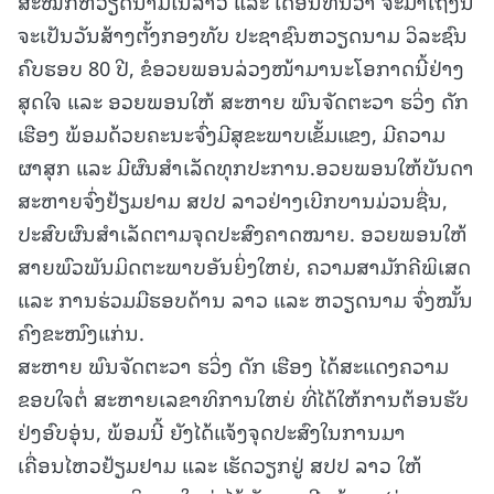
ສະໝັກຫວຽດນາມໃນລາວ ແລະ ເດືອນທັນວາ ຈະມາເຖິງນີ້
ຈະເປັນວັນສ້າງຕັ້ງກອງທັບ ປະຊາຊົນຫວຽດນາມ ວິລະຊົນ
ຄົບຮອບ 80 ປີ, ຂໍອວຍພອນລ່ວງໜ້າມານະໂອກາດນີ້ຢ່າງ
ສຸດໃຈ ແລະ ອວຍພອນໃຫ້ ສະຫາຍ ພົນຈັດຕະວາ ຮວິ່ງ ດັກ
ເຮືອງ ພ້ອມດ້ວຍຄະນະຈົ່ງມີສຸຂະພາບເຂັ້ມແຂງ, ມີຄວາມ
ຜາສຸກ ແລະ ມີຜົນສໍາເລັດທຸກປະການ.ອວຍພອນໃຫ້ບັນດາ
ສະຫາຍຈົ່ງຢ້ຽມຢາມ ສປປ ລາວຢ່າງເບີກບານມ່ວນຊື່ນ,
ປະສົບຜົນສໍາເລັດຕາມຈຸດປະສົງຄາດໝາຍ. ອວຍພອນໃຫ້
ສາຍພົວພັນມິດຕະພາບອັນຍິ່ງໃຫຍ່, ຄວາມສາມັກຄີພິເສດ
ແລະ ການຮ່ວມມືຮອບດ້ານ ລາວ ແລະ ຫວຽດນາມ ຈົ່ງໝັ້ນ
ຄົງຂະໜົງແກ່ນ.
ສະຫາຍ ພົນຈັດຕະວາ ຮວິ່ງ ດັກ ເຮືອງ ໄດ້ສະແດງຄວາມ
ຂອບໃຈຕໍ່ ສະຫາຍເລຂາທິການໃຫຍ່ ທີ່ໄດ້ໃຫ້ການຕ້ອນຮັບ
ຢ່ງອົບອຸ່ນ, ພ້ອມນີ້ ຍັງໄດ້ແຈ້ງຈຸດປະສົງໃນການມາ
ເຄື່ອນໄຫວຢ້ຽມຢາມ ແລະ ເຮັດວຽກຢູ່ ສປປ ລາວ ໃຫ້