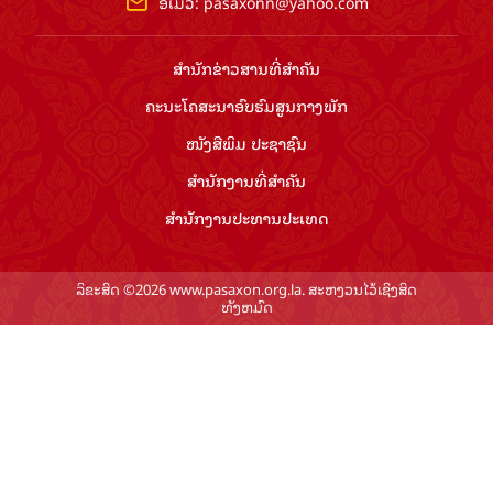
ອີເມວ:
pasaxonn@yahoo.com
ສຳ​ນັກ​ຂ່າວ​ສານ​ທີ່​ສຳ​ຄັນ​
ຄະນະໂຄສະນາອົບຮົມ​ສູນ​ກາງ​ພັກ
ໜັງສືພິມ ປະ​ຊາ​ຊົນ
ສຳ​ນັກ​ງານ​ທີ່​ສຳ​ຄັນ
ສຳ​ນັກ​ງານ​ປະ​ທານ​ປະ​ເທດ
ລິຂະສິດ ©2026 www.pasaxon.org.la. ສະຫງວນໄວ້ເຊິງສິດ
ທັງຫມົດ