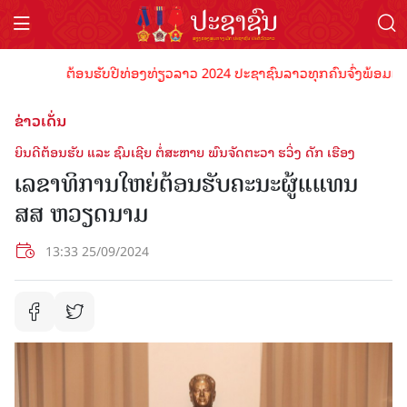
ຕ້ອນຮັບປີທ່ອງທ່ຽວລາວ 2024 ປະຊາຊົນລາວທຸກຄົນຈົ່ງພ້ອມເປັນເຈົ້
ຂ່າວເດັ່ນ
ຍິນດີຕ້ອນຮັບ ແລະ ຊົມເຊີຍ ຕໍ່ສະຫາຍ ພົນຈັດຕະວາ ຮວິ່ງ ດັກ ເຮືອງ
ເລຂາທິການໃຫຍ່ຕ້ອນຮັບຄະນະຜູ້ແແທນ
ສສ ຫວຽດນາມ
13:33 25/09/2024