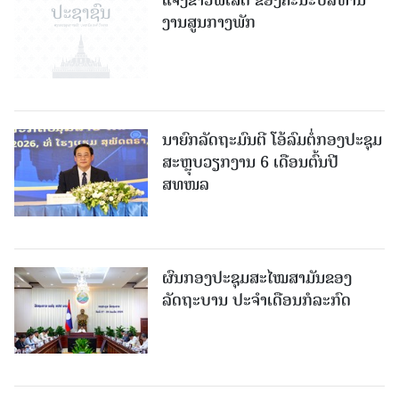
ແຈ້ງຂ່າວພິເສດ ຂອງຄະນະບໍລິຫານ
ງານສູນກາງພັກ
ນາຍົກລັດຖະມົນຕີ ໂອ້ລົມຕໍ່ກອງປະຊຸມ
ສະຫຼຸບວຽກງານ 6 ເດືອນຕົ້ນປີ
ສທໜລ
ຜົນກອງປະຊຸມສະໄໝສາມັນຂອງ
ລັດຖະບານ ປະຈຳເດືອນກໍລະກົດ