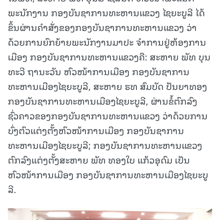
ພະນັກງານ ກອງບັນຊາການທະຫານແຂວງ ໄຊຍະບູລີ ໄດ້
ຂຶ້ນຜ່ານຄຳສັ່ງຂອງກອງບັນຊາການທະຫານແຂວງ ວ່າ
ດ້ວຍການຍົກຍ້າຍພະນັກງານມາປະ ຈຳການຢູ່ຫ້ອງການ
ເມືອງ ກອງບັນຊາການທະຫານແຂວງຄື: ສະຫາຍ ພັທ ບຸນ
ທະວີ ຖານະວັນ ຫົວໜ້າການເມືອງ ກອງບັນຊາການ
ທະຫານເມືອງໄຊຍະບູລີ, ສະຫາຍ ຮທ ສົມບັດ ປັນຍາທອງ
ກອງບັນຊາການທະຫານເມືອງໄຊຍະບູລີ, ຜ່ານຂໍ້ຕົກລົງ
ຊົ່ວຄາວຂອງກອງບັນຊາການທະຫານແຂວງ ວ່າດ້ວຍການ
ບົ່ງຕົວແຕ່ງຕັ້ງຫົວໜ້າການເມືອງ ກອງບັນຊາການ
ທະຫານເມືອງໄຊຍະບູລີ; ກອງບັນຊາການທະຫານແຂວງ
ຕົກລົງແຕ່ງຕັ້ງສະຫາຍ ພັທ ທອງໃບ ແກ້ວອຸດົມ ເປັນ
ຫົວໜ້າການເມືອງ ກອງບັນຊາການທະຫານເມືອງໄຊຍະບູ
ລີ.