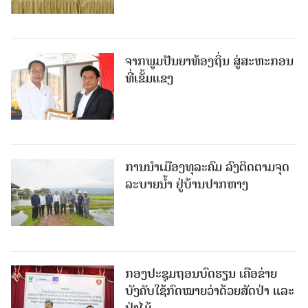
ຈາກພູມປັນຍາທ້ອງຖິ່ນ ສູ່ສະຫະກອນ
ທີ່ເຂັ້ມແຂງ
ການນໍາເມືອງທຸລະຄົມ ລົງຕິດຕາມຈຸດ
ລະບາຍນໍ້າ ຢູ່ບ້ານປາກຫາງ
ກອງປະຊຸມຖອນບົດຮຽນ ເຄືອຂ່າຍ
ບັງຄັບໃຊ້ກົດໝາຍວ່າດ້ວຍສັດປ່າ ແລະ
ປ່າໄມ້