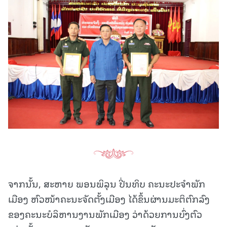
ຈາກນັ້ນ, ສະຫາຍ ພອນພິລຸນ ປີ່ນທິບ ຄະນະປະຈຳພັກ
ເມືອງ ຫົວໜ້າຄະນະຈັດຕັ້ງເມືອງ ໄດ້ຂຶ້ນຜ່ານມະຕິຕົກລົງ
ຂອງຄະນະບໍລິຫານງານພັກເມືອງ ວ່າດ້ວຍການບົ່ງຕົວ