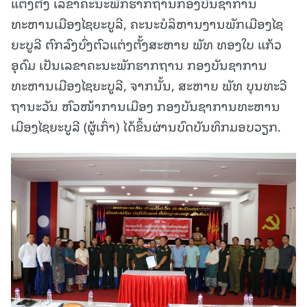
ແຕ່ງຕັ້ງ ເລຂາຄະນະພັກຮາກຖານກອງບັນຊາການ
ທະຫານເມືອງໄຊຍະບູລີ, ຄະນະບໍລິຫານງານພັກເມືອງໄຊ
ຍະບູລີ ຕົກລົງບົ່ງຕົວແຕ່ງຕັ້ງສະຫາຍ ພັທ ທອງໃບ ແກ້ວ
ອຸດົມ ເປັນເລຂາຄະນະພັກຮາກຖານ ກອງບັນຊາການ
ທະຫານເມືອງໄຊຍະບູລີ, ຈາກນັ້ນ, ສະຫາຍ ພັທ ບຸນທະວີ
ຖານະວັນ ຫົວໜ້າການເມືອງ ກອງບັນຊາການທະຫານ
ເມືອງໄຊຍະບູລີ (ຜູ້ເກົ່າ) ໄດ້ຂຶ້ນຜ່ານບົດບັນທຶກມອບວຽກ.