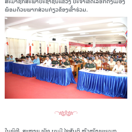
ສະມາຊິກສະພາປະຊາຊົນແຂວງ ປະຈຳເຂດເລືອກຕັ້ງເມືອງ
ພ້ອມດ້ວຍພາກສ່ວນກ່ຽວຂ້ອງເຂົ້າຮ່ວມ.
ໃນພິທີ, ສະຫາຍ ພັທ ບຸນມີ ໄຊສັນຕິ ຫົວໜ້າພະແນກ