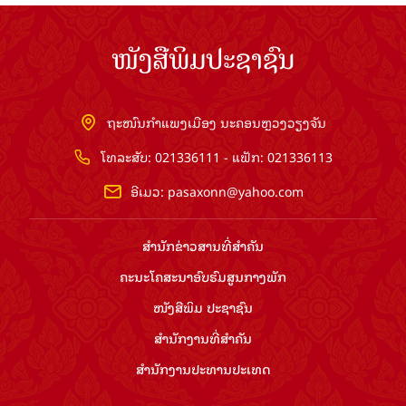
ໜັງສືພິມປະຊາຊົນ
ຖະໜົນກຳແພງເມືອງ ນະຄອນຫຼວງວຽງຈັນ
ໂທລະສັບ: 021336111 - ແຟັກ: 021336113
ອີເມວ:
pasaxonn@yahoo.com
ສຳ​ນັກ​ຂ່າວ​ສານ​ທີ່​ສຳ​ຄັນ​
ຄະນະໂຄສະນາອົບຮົມ​ສູນ​ກາງ​ພັກ
ໜັງສືພິມ ປະ​ຊາ​ຊົນ
ສຳ​ນັກ​ງານ​ທີ່​ສຳ​ຄັນ
ສຳ​ນັກ​ງານ​ປະ​ທານ​ປະ​ເທດ