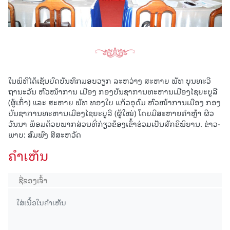
ໃນພິທີໄດ້ເຊັນບົດບັນທຶກມອບວຽກ ລະຫວ່າງ ສະຫາຍ ພັທ ບຸນທະວີ
ຖານະວັນ ຫົວໜ້າການ ເມືອງ ກອງບັນຊາການທະຫານເມືອງໄຊຍະບູລີ
(ຜູ້ເກົ່າ) ແລະ ສະຫາຍ ພັທ ທອງໃບ ແກ້ວອຸດົມ ຫົວໜ້າການເມືອງ ກອງ
ບັນຊາການທະຫານເມືອງໄຊຍະບູລີ (ຜູ້ໃໝ່) ໂດຍມີສະຫາຍຄຳຫຼ້າ ຜິວ
ວັນນາ ພ້ອມດ້ວຍພາກສ່ວນທີ່ກ່ຽວຂ້ອງເຂົ້າຮ່ວມເປັນສັກຂີພິຍານ. ຂ່າວ-
ພາບ: ສົມພົງ ສີສະຫວັດ
ຄໍາເຫັນ