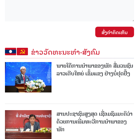
ສົ່ງຄໍາຄິດເຫັນ
ຂ່າວວັດທະນະທຳ-ສັງຄົມ
ພາຍໃຕ້ການນໍາພາຂອງພັກ ສື່ມວນຊົນ
ລາວເຕີບໃຫຍ່ ເຂັ້ມແຂງ ຢ່າງບໍ່ຢຸດຢັ້ງ
ສານປະຊາຊົນສູງສຸດ ເຊື່ອມຊຶມມະຕິວ່າ
ດ້ວຍການເພີ່ມທະວີການນຳພາຂອງ
ພັກ