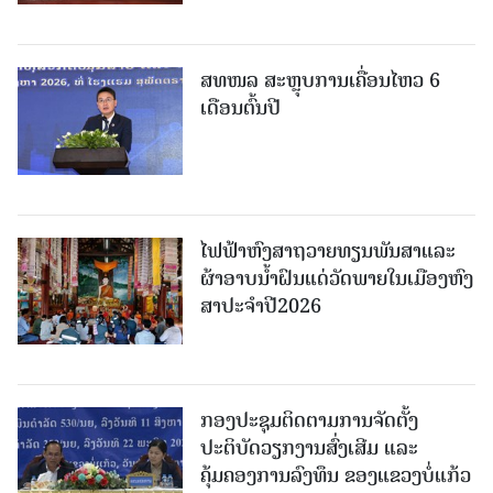
ສທໜລ ສະຫຼຸບການເຄື່ອນໄຫວ 6
ເດືອນຕົ້ນປີ
ໄຟຟ້າຫົງສາຖວາຍທຽນພັນສາແລະ
ຜ້າອາບນໍ້າຝົນແດ່ວັດພາຍໃນເມືອງຫົງ
ສາປະຈໍາປີ2026
ກອງປະຊຸມຕິດຕາມການຈັດຕັ້ງ
ປະຕິບັດວຽກງານສົ່ງເສີມ ແລະ
ຄຸ້ມຄອງການລົງທຶນ ຂອງແຂວງບໍ່ແກ້ວ