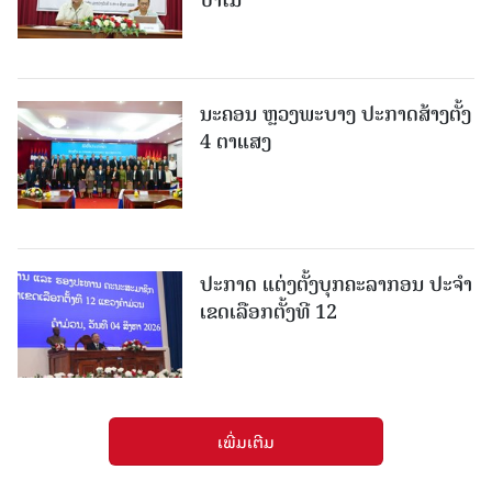
ນະຄອນ ຫຼວງພະບາງ ປະ​ກາດ​ສ້າງ​ຕັ້ງ
4 ຕາແສງ
ປະກາດ ແຕ່ງຕັ້ງບຸກຄະລາກອນ ປະຈໍາ
ເຂດເລືອກຕັ້ງທີ 12
ເພີ່ມເຕີມ