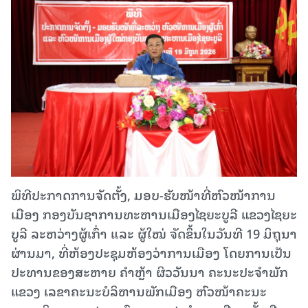
ພິທີປະກາດການຈັດຕັ້ງ, ມອບ-ຮັບໜ້າທີ່ຫົວໜ້າການ
ເມືອງ ກອງບັນຊາການທະຫານເມືອງໄຊຍະບູລີ ແຂວງໄຊຍະ
ບູລີ ລະຫວ່າງຜູ້ເກົ່າ ແລະ ຜູ້ໃໝ່ ຈັດຂຶ້ນໃນວັນທີ 19 ມິຖຸນາ
ຜ່ານມາ, ທີ່ຫ້ອງປະຊຸມຫ້ອງວ່າການເມືອງ ໂດຍການເປັນ
ປະທານຂອງສະຫາຍ ຄຳຫຼ້າ ຜິວວັນນາ ຄະນະປະຈຳພັກ
ແຂວງ ເລຂາຄະນະບໍລິຫານພັກເມືອງ ຫົວໜ້າຄະນະ