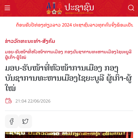
ຕ້ອນຮັບປີທ່ອງທ່ຽວລາວ 2024 ປະຊາຊົນລາວທຸກຄົນຈົ່ງພ້ອມເປັນເຈົ້າພາບທ
ຂ່າວວັດທະນະທຳ-ສັງຄົມ
ມອບ-ຮັບໜ້າທີ່ຫົວໜ້າການເມືອງ ກອງບັນຊາການທະຫານເມືອງໄຊຍະບູລີ
ຜູ້ເກົ່າ-ຜູ້ໃໝ່
ມອບ-ຮັບໜ້າທີ່ຫົວໜ້າການເມືອງ ກອງ
ບັນຊາການທະຫານເມືອງໄຊຍະບູລີ ຜູ້ເກົ່າ-ຜູ້
ໃໝ່
21:04 22/06/2026