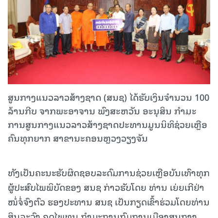
ສູນກາງແນວລາວສ້າງຊາດ (ສນຊ) ໄດ້ຮັບເງິນຈຳນວນ 100
ລ້ານກີບ ຈາກພະອາຈານ ພົງສະຫວັນ ອະນຸສິນ ກໍາມະ
ການສູນກາງແນວລາວສ້າງຊາດປະທານມູນນິທິຊ່ວຍເຫຼືອ
ຄົນທຸກຍາກ ສາຂານະຄອນຫຼວງວຽງຈັນ
ທັງເປັນຄະນະຮັບຜິດຊອບລະດົມການຊ່ວຍເຫຼືອບັນເທົາທຸກ
ຜູ້ປະສົບໄພພິບັດຂອງ ສນຊ ກ່າວຮັບໂດຍ ທ່ານ ເຍ່ຍເກີຢ່າ
ໜໍ່ຈໍ່ຈົງຕົວ ຮອງປະທານ ສນຊ ເປັນກຽດເຂົ້າຮ່ວມໂດຍທ່ານ
ສິນລະວົງ ຄຸດໄພທູນ ກຳມະການກົມການເມືອງສູນກາງ