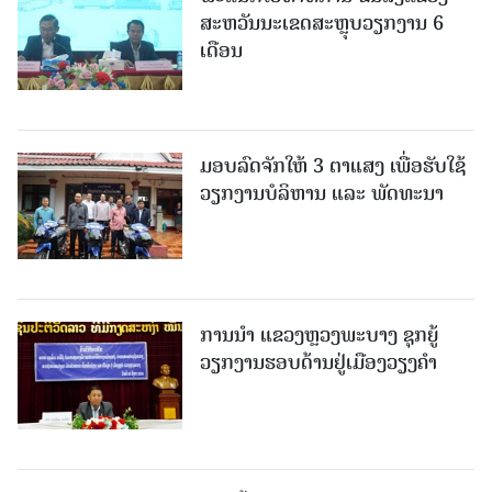
ສະຫວັນນະເຂດສະຫຼຸບວຽກງານ 6
ເດືອນ
ມອບລົດຈັກໃຫ້ 3 ຕາແສງ ເພື່ອຮັບໃຊ້
ວຽກງານບໍລິຫານ ແລະ ພັດທະນາ
ການນຳ ແຂວງຫຼວງພະບາງ ຊຸກຍູ້
ວຽກງານຮອບດ້ານຢູ່ເມືອງວຽງຄໍາ