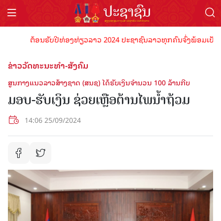
ຕ້ອນຮັບປີທ່ອງທ່ຽວລາວ 2024 ປະຊາຊົນລາວທຸກຄົນຈົ່ງພ້ອມເປັນເຈົ້າພ
ຂ່າວວັດທະນະທຳ-ສັງຄົມ
ສູນກາງແນວລາວສ້າງຊາດ (ສນຊ) ໄດ້ຮັບເງິນຈຳນວນ 100 ລ້ານກີບ
ມອບ-ຮັບເງິນ ຊ່ວຍເຫຼືອຕ້ານໄພນໍ້າຖ້ວມ
14:06 25/09/2024