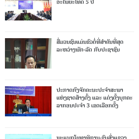
ອະໄພຍະໂທດ 5 ປີ
ສື່ມວນຊົນແມ່ນຂົວຕໍ່ທີ່ສໍາຄັນທີ່ສຸດ
ລະຫວ່າງພັກ-ລັດ ກັບປະຊາຊົນ
ປະກາດກົງຈັກຄະນະປະຈໍາສະພາ
ແຫ່ງຊາດສ້າງຕັ້ງ ແລະ ແຕ່ງຕັ້ງບຸກຄະ
ລາກອນປະຈໍາ 3 ເຂດເລືອກຕັ້ງ
ພະແນກໂຍທາທິການ-ຂົນສົ່ງແຂວງ