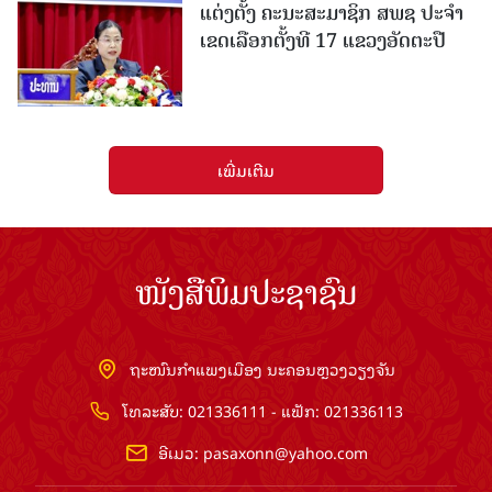
ແຕ່ງຕັ້ງ ຄະນະສະມາຊິກ ສພຊ ປະຈຳ
ເຂດເລືອກຕັ້ງທີ 17 ແຂວງອັດຕະປື
ເພີ່ມເຕີມ
ໜັງສືພິມປະຊາຊົນ
ຖະໜົນກຳແພງເມືອງ ນະຄອນຫຼວງວຽງຈັນ
ໂທລະສັບ: 021336111 - ແຟັກ: 021336113
ອີເມວ:
pasaxonn@yahoo.com