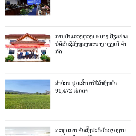
ການນຳແຂວງຫຼວງພະບາງ ຢ້ຽມ​ຢາມ
ບໍ​ລິ​ສັດຊີມັງຫຼວງພະບາງ ຈຽງເກີ ຈໍາ
ກັດ
ຄໍາມ່ວນ ປູກເຂົ້ານາປີໄດ້ທັງໝົດ
91,472 ເຮັກຕາ
ສະຫຼຸບການຈັດຕັ້ງປະຕິບັດວຽກງານ