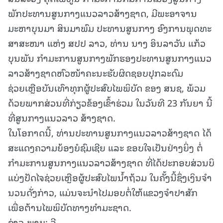
ພັກປະທານສູນກາງແນວລາວສ້າງຊາດ, ມີພະອາຈານ
ມະຫາບຸນມາ ສິນມາພົມ ປະທານສູນກາງ ອົງການພຸດທະ
ສາສະໜາ ແຫ່ງ ສປປ ລາວ, ທ່ານ ນາງ ອິນລາວັນ ແກ້ວ
ບຸນພັນ ກຳມະການສູນກາງພັກຮອງປະທານສູນກາງແນວ
ລາວສ້າງຊາດຫົວໜ້າຄະນະຮັບຜິດຊອບປຸກລະດົມ
ຊ່ວຍເຫຼືອບັນເທົາທຸກຜູ້ປະສົບໄພພິບັດ ຂອງ ສນຊ, ພ້ວມ
ດ້ວຍພາກສ່ວນທີ່ກ່ຽວຂ້ອງເຂົ້າຮ່ວມ ໃນວັນທີ 23 ກັນຍາ ນີ້
ທີ່ສູນກາງແນວລາວ ສ້າງຊາດ.
ໃນໂອກາດນີ້, ທ່ານປະທານສູນກາງແນວລາວສ້າງຊາດ ໄດ້
ສະແດງຄວາມຍ້ອງຍໍຊົມເຊີຍ ແລະ ຂອບໃຈເປັນຢ່າງຍິ່ງ ຕໍ່
ກຳມະການສູນກາງແນວລາວສ້າງຊາດ ທີ່ໄດ້ປະກອບສ່ວນບິ
ແບ່ງປັດໄຈຊ່ວຍເຫຼືອຜູ້ປະສົບໄພນໍ້າຖ້ວມ ໃນຄັ້ງນີ້ຊຶ່ງເງິນຈໍາ
ນວນດັ່ງກ່າວ, ແມ່ນຈະນຳໄປມອບຕໍ່ໃຫ້ແຂວງຈໍາປາສັກ
ເພື່ອຕ້ານໄພພິບັດທາງທຳມະຊາດ.
ຂ່າວ-ພາບ: ລີ