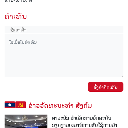
ຄໍາເຫັນ
ສົ່ງຄໍາຄິດເຫັນ
ຂ່າວວັດທະນະທຳ-ສັງຄົມ
ສາລະວັນ ສໍາເລັດການຍົກລະດັບ
ວຽກງານເສນາທິການຮັບໃຊ້ການນໍາ