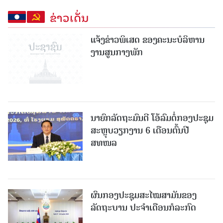
ຂ່າວເດັ່ນ
ແຈ້ງຂ່າວພິເສດ ຂອງຄະນະບໍລິຫານ
ງານສູນກາງພັກ
ນາຍົກລັດຖະມົນຕີ ໂອ້ລົມຕໍ່ກອງປະຊຸມ
ສະຫຼຸບວຽກງານ 6 ເດືອນຕົ້ນປີ
ສທໜລ
ຜົນກອງປະຊຸມສະໄໝສາມັນຂອງ
ລັດຖະບານ ປະຈຳເດືອນກໍລະກົດ