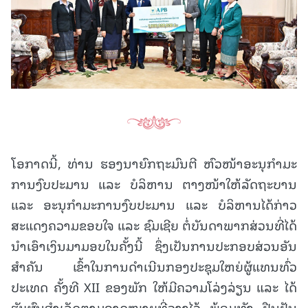
ໂອກາດນີ້, ທ່ານ ຮອງນາຍົກຖະມົນຕີ ຫົວໜ້າອະນຸກໍາມະ
ການງົບປະມານ ແລະ ບໍລິຫານ ຕາງໜ້າໃຫ້ລັດຖະບານ
ແລະ ອະນຸກໍາມະການງົບປະມານ ແລະ ບໍລິຫານໄດ້ກ່າວ
ສະແດງຄວາມຂອບໃຈ ແລະ ຊົມເຊີຍ ຕໍ່ບັນດາພາກສ່ວນທີ່ໄດ້
ນຳເອົາເງິນມາມອບໃນຄັ້ງນີ້ ຊຶ່ງເປັນການປະກອບສ່ວນອັນ
ສຳຄັນ ເຂົ້າໃນການດຳເນີນກອງປະຊຸມໃຫຍ່ຜູ້ແທນທົ່ວ
ປະເທດ ຄັ້ງທີ XII ຂອງພັກ ໃຫ້ມີຄວາມໂລ່ງລ່ຽນ ແລະ ໄດ້
ຮັບຜົນສຳເລັດຕາມຄາດໝາຍທີ່ວາງໄວ້. ພ້ອມທັງ, ຢືນຢັນ