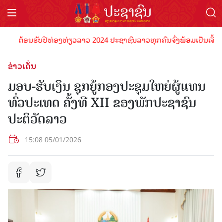
ຕ້ອນຮັບປີທ່ອງທ່ຽວລາວ 2024 ປະຊາຊົນລາວທຸກຄົນຈົ່ງພ້ອມເປັນເຈົ້າພາບທີ
ຂ່າວເດັ່ນ
ມອບ-ຮັບເງິນ ຊຸກຍູ້ກອງປະຊຸມໃຫຍ່ຜູ້ແທນ
ທົ່ວປະເທດ ຄັ້ງທີ XII ຂອງພັກປະຊາຊົນ
ປະຕິວັດລາວ
15:08 05/01/2026