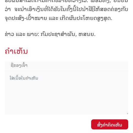
ວ່າ ຈະນໍາເອົາເງິນທີ່ໄດ້ຮັບໃນຄັ້ງນີ້ໄປນຳໃຊ້ໃຫ້ສອດຄ່ອງກັບ
ຈຸດປະສົງ-ເປົ້າໝາຍ ແລະ ເກີດຜົນປະໂຫຍດສູງສຸດ.
ຂ່າວ ແລະ ພາບ: ກົມປະຊາສຳພັນ, ຫສນຍ.
ຄໍາເຫັນ
ສົ່ງຄໍາຄິດເຫັນ