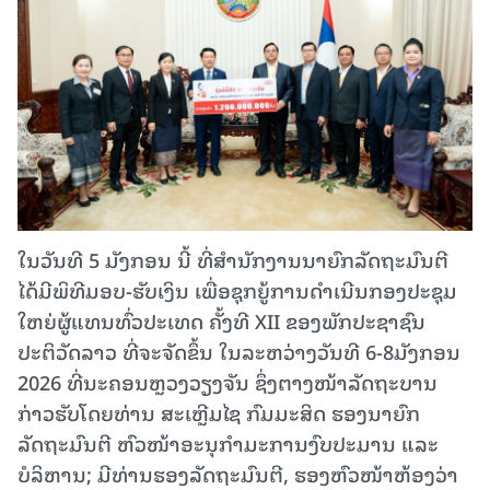
ໃນວັນທີ 5 ມັງກອນ ນີ້ ທີ່ສໍານັກງານນາຍົກລັດຖະມົນຕີ
ໄດ້ມີພິທີມອບ-ຮັບເງິນ ເພື່ອຊຸກຍູ້ການດຳເນີນກອງປະຊຸມ
ໃຫຍ່ຜູ້ແທນທົ່ວປະເທດ ຄັ້ງທີ XII ຂອງພັກປະຊາຊົນ
ປະຕິວັດລາວ ທີ່ຈະຈັດຂຶ້ນ ໃນລະຫວ່າງວັນທີ 6-8ມັງກອນ
2026 ທີ່ນະຄອນຫຼວງວຽງຈັນ ຊຶ່ງຕາງໜ້າລັດຖະບານ
ກ່າວຮັບໂດຍທ່ານ ສະເຫຼີມໄຊ ກົມມະສິດ ຮອງນາຍົກ
ລັດຖະມົນຕີ ຫົວໜ້າອະນຸກໍາມະການງົບປະມານ ແລະ
ບໍລິຫານ; ມີທ່ານຮອງລັດຖະມົນຕີ, ຮອງຫົວໜ້າຫ້ອງວ່າ