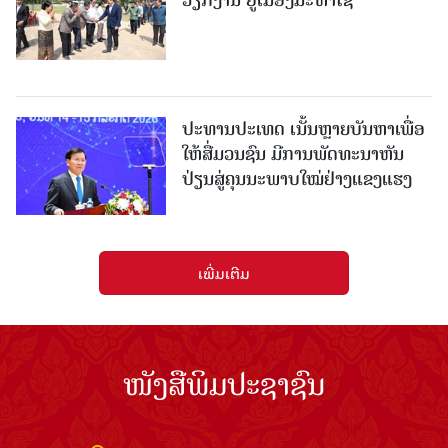
ປະທານປະເທດ ເນັ້ນຫຼາຍບັນຫາເພື່ອ
ໃຫ້ສື່ມວນຊົນ ມີການພັດທະນາຫັນ
ປ່ຽນສູ່ຄຸນນະພາບໃໝ່ຢ່າງແຂງແຮງ
ເພີ່ມເຕີມ
ໜັງສືພິມປະຊາຊົນ