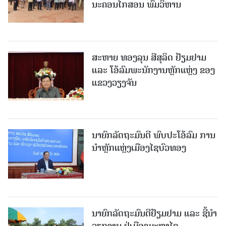
ນະຄອນໄກສອນ ພົມວິຫານ
ສະຫາຍ ທອງລຸນ ສີສຸລິດ ຢ້ຽມຢາມ
ແລະ ໂອ້ລົມພະນັກງານຫຼັກແຫຼ່ງ ຂອງ
ແຂວງວຽງຈັນ
ນາຍົກລັດຖະມົນຕີ ພົບປະໂອ້ລົມ ການ
ນຳຫຼັກແຫຼ່ງເມືອງໄຊບົວທອງ
ນາຍົກລັດຖະມົນຕີຢ້ຽມຢາມ ແລະ ຊີ້ນຳ
ວຽກງານ ຢູ່ເມືອງມະຫາໄຊ