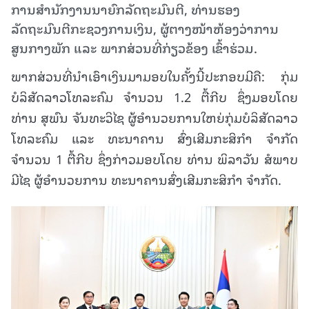
ການສຳນັກງານນາຍົກລັດຖະມົນຕີ, ທ່ານຮອງ
ລັດຖະມົນຕີກະຊວງການເງິນ, ຜູ້ຕາງໜ້າຫ້ອງວ່າການ
ສູນກາງພັກ ແລະ ພາກສ່ວນທີ່ກ່ຽວຂ້ອງ ເຂົ້າຮ່ວມ.
ພາກສ່ວນທີ່ນຳເອົາເງິນມາມອບໃນຄັ້ງນີ້ປະກອບມີຄື: ກຸ່ມ
ບໍລິສັດລາວໂທລະຄົມ ຈຳນວນ 1.2 ຕື້ກີບ ຊຶ່ງມອບໂດຍ
ທ່ານ ສຸພົນ ຈັນທະວິໄຊ ຜູ້ອຳນວຍການໃຫຍ່ກຸ່ມບໍລິສັດລາວ
ໂທລະຄົມ ແລະ ທະນາຄານ ສົ່ງເສີມກະສິກຳ ຈຳກັດ
ຈຳນວນ 1 ຕື້ກີບ ຊຶ່ງກ່າວມອບໂດຍ ທ່ານ ພິລາວັນ ສໍພາບ
ມີໄຊ ຜູ້ອຳນວຍການ ທະນາຄານສົ່ງເສີມກະສິກຳ ຈຳກັດ.