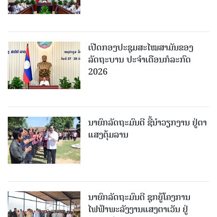
ເປີດກອງປະຊຸມສະໄໝສາມັນຂອງ
ລັດຖະບານ ປະຈໍາເດືອນກໍລະກົດ
2026
ນາຍົກລັດຖະມົນຕີ ຊີ້ນຳວຽກງານ ຢູ່ຕາ
ແສງຕຸ້ມລານ
ນາຍົກລັດຖະມົນຕີ ຊຸກຍູ້ໂຄງການ
ໄຟຟ້າພະລັງງານແສງຕາເວັນ ຢູ່