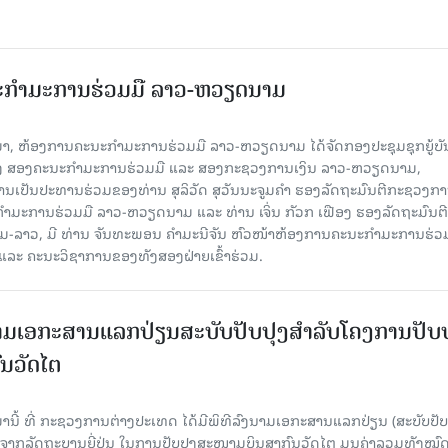
ະກຳມະການຮ່ວມມື ລາວ-ຫວຽດນາມ
ນມາ, ຫ້ອງການຄະນະກຳມະການຮ່ວມມື ລາວ-ຫວຽດນາມ ໄດ້ຈັດກອງປະຊຸມຊຸກຍູ້ບ
າງ ສອງຄະນະກຳມະການຮ່ວມມື ແລະ ສອງກະຊວງການເງິນ ລາວ-ຫວຽດນາມ,
ເປັນປະທານຮ່ວມຂອງທ່ານ ສຸລິວັດ ສຸວັນນະຈູມຄໍາ ຮອງລັດຖະມົນຕີກະຊວງກ
ມະການຮ່ວມມື ລາວ-ຫວຽດນາມ ແລະ ທ່ານ ເຈິ່ນ ກັວກ ເຟືອງ ຮອງລັດຖະມົນຕີ
າວ, ມີ ທ່ານ ຈັນທະພອນ ຄໍາມະນີຈັນ ຫົວໜ້າຫ້ອງການຄະນະກຳມະການຮ່ວ
ແລະ ຄະນະວິຊາການຂອງທັງສອງຝ່າຍເຂົ້າຮ່ວມ.
ົງນາມເອກະສານແລກປ່ຽນສະບັບປັບປຸງສໍາລັບໂຄງການປັບ
ນວັດໄຕ
ມານີ້ ທີ່ ກະຊວງການຕ່າງປະເທດ ໄດ້ມີພິທີລົງນາມເອກະສານແລກປ່ຽນ (ສະບັບປັບ
ືອຈາກລັດຖະບານຍີ່ປຸ່ນ ໃນການປັບປຸງສະໜາມບິນສາກົນວັດໄຕ ມູນຄ່າລວມທັງໝົ