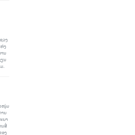
ະຊວງ
ແຫ່ງ
ງການ
ຊຽນ
ວມ.
ວໜຸ່ມ
ະການ
ສະນາ
ນສື່
ບຂອງ