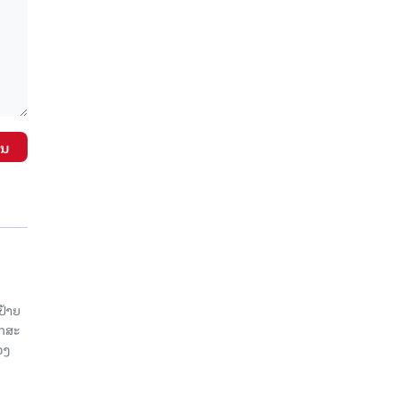
ັນ
ປ້າຍ
ັກສະ
ວງ