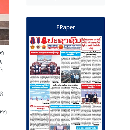
EPaper
ອງ
ນ,
ໍາ
ທີ
້າງ