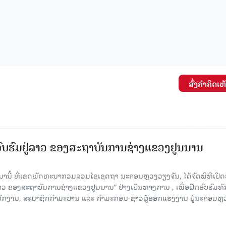
ສົ່ງຄໍາຄິດເຫ
ກອົບຮົມຢູ່ລາວ ຂອງສະຖາບັນການຊ່າງແຂວງຢູນນານ
ນມານີ້ ທີ່ເຂດພັດທະນາກວມລວມໄຊເຊດຖາ ນະຄອນຫຼວງວຽງຈັນ, ໄດ້ຈັດພິທີເປີດ
 ລາວ ຂອງສະຖາບັນການຊ່າງແຂວງຢູນນານ” ຢ່າງເປັນທາງການ , ເພື່ອຝຶກອົບຮົມທ
ະນັກງານ, ສະມາຊິກກຳມະບານ ແລະ ກຳມະກອນ-ຊາວຜູ້ອອກແຮງງານ ຢູ່ນະຄອນຫຼ