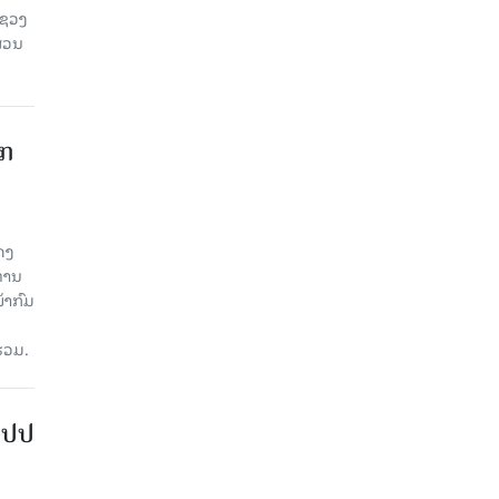
ະຊວງ
ສ່ວນ
າກ
ດງ
ະທານ
້າກົມ
່ວມ.
ສປປ