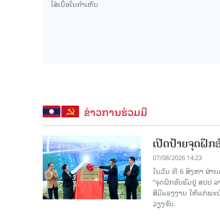
ຂ່າວການຮ່ວມມື
ເປີດປ້າຍຈຸດຝຶ
07/08/2026 14:23
ໃນວັນ ທີ 6 ສິງຫາ ຜ່າ
“ຈຸດຝຶກອົບຮົມຢູ່ ສປປ
ສີມືແຮງງານ ໃຫ້ແກ່ພ
ວຽງຈັນ.