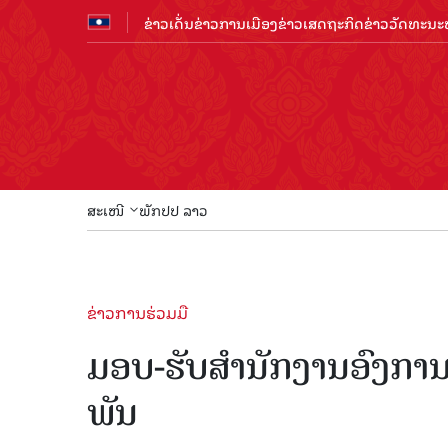
ຂ່າວເດັ່ນ
ຂ່າວການເມືອງ
ຂ່າວເສດຖະກິດ
ຂ່າວວັດທະນະທ
ສະເໜີ
ພັກປປ ລາວ
ຂ່າວການຮ່ວມມື
ມອບ-ຮັບສຳນັກງານອົງການ
ພັນ