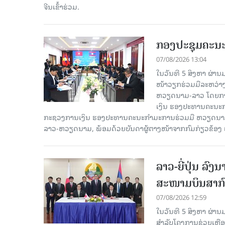
ຈີນເຂົ້າຮ່ວມ.
ກອງປະຊຸມຄະນ
07/08/2026 13:04
ໃນວັນທີ 5 ສິງຫາ ຜ່າ
ໜ້າວຽກຮ່ວມມືລະຫວ່
ຫວຽດນາມ-ລາວ ໂດຍການ
ເງິນ ຮອງປະທານຄະນະກຳ
ກະຊວງການເງິນ ຮອງປະທານຄະນະກຳມະການຮ່ວມມື ຫວຽດນາມ-ລ
ລາວ-ຫວຽດນາມ, ພ້ອມດ້ວຍບັນດາຜູ້ຕາງໜ້າຈາກກົມກ່ຽວຂ້ອງ 
ລາວ-ຍີ່ປຸ່ນ ລ
ສະໜາມບິນສາກົ
07/08/2026 12:59
ໃນວັນທີ 5 ສິງຫາ ຜ່ານ
ສໍາລັບໂຄງການຊ່ວຍເຫຼ