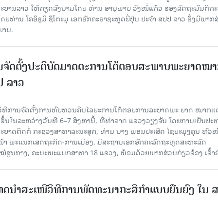
ດຖະບານລາວ ໃຫ້ກຽດລົງນາມໂດຍ ທ່ານ ອານຸພາບ ວົງໜໍ່ແກ້ວ ຮອງລັດຖະມົນຕີກ
່ານ ໂຄອິຊຸມິ ຊຶໂຕະມຸ ເອກອັກຄະຣາຊະທູດຍີ່ປຸ່ນ ປະຈໍາ ສປປ ລາວ ຊຶ່ງມີພາກ
ິຍານ.
ນຈັດຕັ້ງປະຕິບັດມາດຕະການໂຕ້ຕອບສະພາບພະຍາດໝ
ປປ ລາວ
ີວິທີການຈັດຕັ້ງການທົບທວນຄືນໄລຍະການໂຕ້ຕອບການລະບາດພະ ຍາດ ໝາກແ
ຈັດຂຶ້ນໃນລະຫວ່າງວັນທີ 6–7 ສິງຫານີ້, ທີ່ທ່າລາດ ແຂວງວຽງຈັນ ໂດຍການເປັນປ
ຍາດຕິດຕໍ່ ກະຊວງສາທາລະນະສຸກ, ທ່ານ ນາງ ພອນປະເສີດ ໄຊຍະມຸງຄຸນ ຫົວໜ
ວໜ້າ ພະແນກເສດຖະກິດ-ການເມືອງ, ມີສະຖານເອກອັກຄະລັດຖະທູດສະຫະລັດ
ໂຮງໝໍສູນກາງ, ຄະນະພະແນກສາທາ 18 ແຂວງ, ພ້ອມດ້ວຍພາກສ່ວນກ່ຽວຂ້ອງ ເຂົ້າຮ
ເທດນຳສະເໜີວິທີການພັດທະນາກະສິກຳແບບຍືນຍົງ ໃນ 