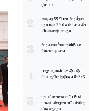
ຢູນນານ
ສະຫຼອງ 59 ປີ ການສ້າງຕັ້ງອາ
ຊຽນ ແລະ 29 ປີ ສປປ ລາວ ເຂົ້າ
ເປັນສະມາຊິກອາຊຽນ
ສ້າງຄວາມເຂັ້ມແຂງໃຫ້ສື່ມວນ
ຊົນຊາວໜຸ່ມລາວ
ກອງປະຊຸມເຜີຍແຜ່ເຊື່ອມຊຶມ
ທິດທາງປັບປຸງຫຼັກສູດ 6+3+3
ຊາວໜຸ່ມອາສາສະໝັກ ສືບຕໍ່
ພາລະກິດສ້າງອານາຄົດ ນໍານ້ອງ
ຄືນສູ່ໂຮງຮຽນ