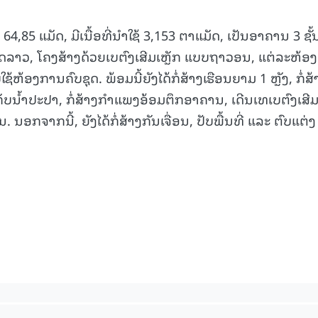
15.040(07-08-20
,85 ແມັດ, ມີເນື້ອທີ່ນໍາໃຊ້ 3,153 ຕາແມັດ, ເປັນອາຄານ 3 ຊັ້
າດລາວ, ໂຄງສ້າງດ້ວຍເບຕົງເສີມເຫຼັກ ແບບຖາວອນ, ແຕ່ລະຫ້ອງ
ໃຊ້ຫ້ອງການຄົບຊຸດ. ພ້ອມນີ້ຍັງໄດ້ກໍ່ສ້າງເຮືອນຍາມ 1 ຫຼັງ, ກໍ່ສ້
ງເກັບນໍ້າປະປາ, ກໍ່ສ້າງກຳແພງອ້ອມຕຶກອາຄານ, ເດີນເທເບຕົງເສີ
ນອກຈາກນີ້, ຍັງໄດ້ກໍ່ສ້າງກັນເຈື່ອນ, ປັບພື້ນທີ່ ແລະ ຕົບແຕ່ງ