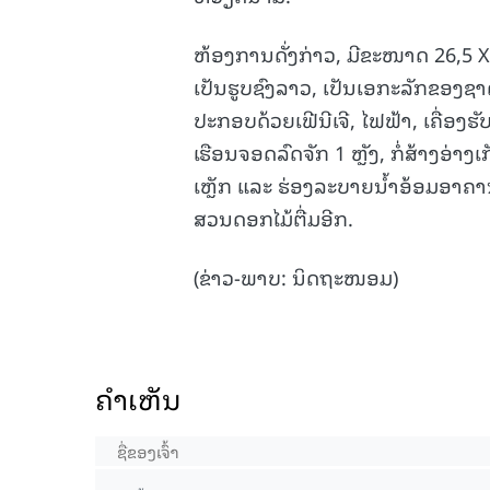
ຫ້ອງການດັ່ງກ່າວ, ມີຂະໜາດ 26,5 X 64
ເປັນຮູບຊົງລາວ, ເປັນເອກະລັກຂອງຊ
ປະກອບດ້ວຍເຟີນີເຈີ, ໄຟຟ້າ, ເຄື່ອງຮັບ
ເຮືອນຈອດລົດຈັກ 1 ຫຼັງ, ກໍ່ສ້າງອ່າ
ເຫຼັກ ແລະ ຮ່ອງລະບາຍນໍ້າອ້ອມອາຄານ. 
ສວນດອກໄມ້ຕື່ມອີກ.
(ຂ່າວ-ພາບ: ນິດຖະໜອມ)
ຄໍາເຫັນ