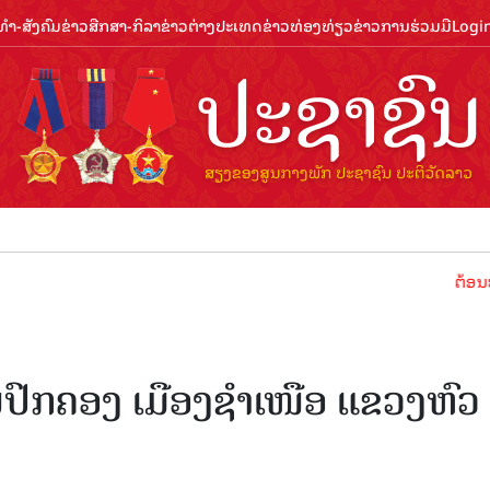
ຳ-ສັງຄົມ
ຂ່າວສືກສາ-ກິລາ
ຂ່າວຕ່າງປະເທດ
ຂ່າວທ່ອງທ່ຽວ
ຂ່າວການຮ່ວມມື
Logi
ຕ້ອນຮັບປີທ່ອງ
ປົກຄອງ ເມືອງຊໍາເໜືອ ແຂວງຫົວ