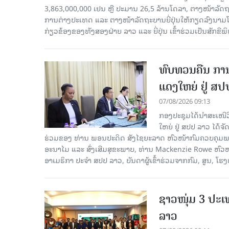
3,863,000,000 ເຢນ ຫຼື ປະມານ 26,5 ລ້ານໂດລາ, ຕາງໜ້າລັ
ການຕ່າງປະເທດ ແລະ ຕາງໜ້າລັດຖະບານຍີ່ປຸ່ນໃຫ້ກຽດລົງນາມໂດຍທ
ກ່ຽວຂ້ອງຂອງທັງສອງຝ່າຍ ລາວ ແລະ ຍີ່ປຸ່ນ ເຂົ້າຮ່ວມເປັນສັກຂີພ
ທົບທວນຄືນ ກາ
ແດງໃຫຍ່ ຢູ່ ສ
07/08/2026 09:13
ກອງປະຊຸມໄດ້ນຳສະເໜ
ໃຫຍ່ ຢູ່ ສປປ ລາວ ໄດ້
ຮ່ວມຂອງ ທ່ານ ພອນປະດິດ ສັງໄຊຍະລາດ ຫົວໜ້າກົມຄວບຄຸມພະ
ອະນາໄມ ແລະ ສົ່ງເສີມສຸຂະພາບ, ທ່ານ Mackenzie Rowe ຫົ
ອາເມຣິກາ ປະຈຳ ສປປ ລາວ, ບັນດາຜູ້ເຂົ້າຮ່ວມຈາກກົມ, ສູນ, 
ຊາວໜຸ່ມ 3 ປະ
ລາວ