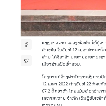
ແຫຼ່ງຂ່າວຈາກ ແຂວງຫົວພັນ ໃຫ້ຮູ້ວ
ຊໍາເໜືອ ໃນວັນທີ 12 ເມສາຜ່ານມາໂດ
ທ່ານ ໂດ້ຈ້ອງຮຶງ ປະທານສະພາປະຊ
ເມືອງຊໍາເໜືອເຂົ້າຮ່ວມ.
ໂຄງການກໍ່ສ້າງສຳນັກງານອົງການປົກຄອ
12 ເມສາ 2022 ເຖິງວັນທີ 22 ກໍລະກົດ
67,2 ຕື້ກວ່າດົງ ໂດຍແມ່ນຫ້ອງວ່າກາ
ເຄຫາສະຖານ ຈໍາກັດ ເປັນຜູ້ຮັບເໝົາກໍ
ຫວຽດນາມ.