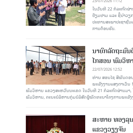
23/07/2026 11:12
ໃນວັນທີ 22 ກໍລະກົດຜ່
ຢ້ຽມຢາມ ແລະ ຊີ້ນໍາວຽ
ປະທານສະພາປະຊາຊົນແຂ
ການຕ້ອນຮັບ.
ນາຍົກລັດຖະມົນ
ໄກສອນ ພົມວິຫ
22/07/2026 12:52
ທ່ານ ສອນໄຊ ສີພັນດອນ
ພະລັງງານແສງຕາເວັນ 10
ພົມວິຫານ ແຂວງສະຫວັນນະເຂດ ໃນ​ວັນ​ທີ 21 ກໍ​ລະ​ກົດ​ຜ່າ
ພົມວິຫານ, ຄະນະບໍລິຫານກຸ່ມບໍລິສັດຜູ້ພັດທະນາໂຄງການພະລັງ
ສະຫາຍ ທອງລຸນ ສ
ແຂວງວຽງຈັນ