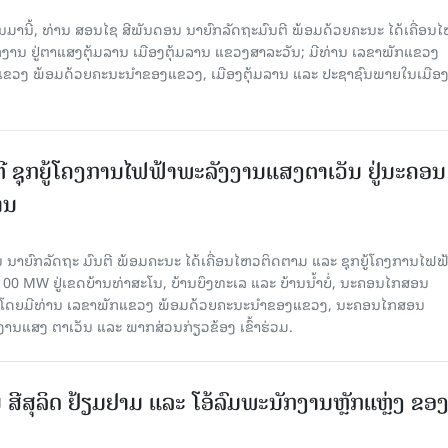
ານມານີ້, ທ່ານ ສອນໄຊ ສີພັນດອນ ນາຍົກລັດຖະມົນຕີ ພ້ອມດ້ວຍຄະນະ ໄດ້ເຄື່ອນ
ກງານ ຢູ່ຕາແສງຕຸ້ມລານ ເມືອງຕຸ້ມລານ ແຂວງສາລະວັນ; ມີທ່ານ ເລຂາພັກແຂວງ
ວງ ພ້ອມດ້ວຍຄະນະນຳຂອງແຂວງ, ເມືອງຕຸ້ມລານ ແລະ ປະຊາຊົນພາຍໃນເມືອງ
ຕີ ຊຸກຍູ້ໂຄງການໄຟຟ້າພະລັງງານແສງຕາເວັນ ຢູ່ນະຄອນ
ານ
 ນາຍົກລັດຖະ ມົນຕີ ພ້ອມຄະນະ ໄດ້ເຄື່ອນໄຫວຕິດຕາມ ແລະ ຊຸກຍູ້ໂຄງການໄຟຟ
0 MW ຢູ່ເຂດບ້ານທ່າສະໂນ, ບ້ານບຶງທະເລ ແລະ ບ້ານນໍ້າບໍ່, ນະຄອນໄກສອນ
ນ​ມາ, ໂດຍມີທ່ານ ເລຂາພັກແຂວງ ພ້ອມດ້ວຍຄະນະນຳຂອງແຂວງ, ນະຄອນໄກສອນ
ງານແສງ ຕາເວັນ ແລະ ພາກສ່ວນກ່ຽວຂ້ອງ ເຂົ້າຮ່ວມ.
ີສຸລິດ ຢ້ຽມຢາມ ແລະ ໂອ້ລົມພະນັກງານຫຼັກແຫຼ່ງ ຂອ