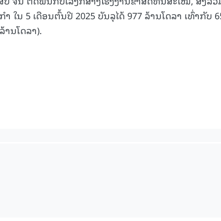
 ສປ ຈີນ ຕິດພັນກັບເລັ່ງກໍ່ສ້າງໂຮງງານຂ້າສັດທັນສະໄໝ, ສັງລວ
ຳ ໃນ 5 ເດືອນຕົ້ນປີ 2025 ບັນລຸໄດ້ 977 ລ້ານໂດລາ ເທົ່າກັບ 
້ານໂດລາ).