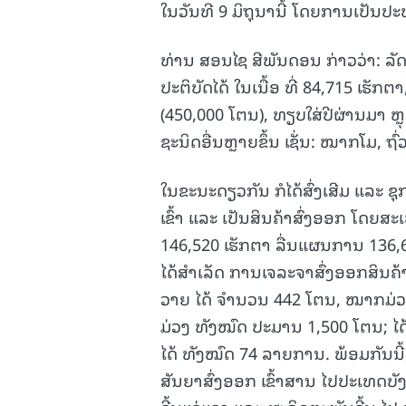
ໃນວັນທີ 9 ມິຖຸນານີ້ ໂດຍການເປັ
ທ່ານ ສອນໄຊ ສີພັນດອນ ກ່າວວ່າ: ລັດຖ
ປະຕິບັດໄດ້ ໃນເນື້ອ ທີ່ 84,715 ເຮັ
(450,000 ໂຕນ), ທຽບໃສ່ປີຜ່ານມາ ຫຼ
ຊະນິດອື່ນຫຼາຍຂຶ້ນ ເຊັ່ນ: ໝາກໂມ, ຖ
ໃນຂະນະດຽວກັນ ກໍໄດ້ສົ່ງເສີມ ແລະ 
ເຂົ້າ ແລະ ເປັນສິນຄ້າສົ່ງອອກ ໂດຍສ
146,520 ເຮັກຕາ ລື່ນແຜນການ 136,6
ໄດ້ສໍາເລັດ ການເຈລະຈາສົ່ງອອກສິນຄ
ວາຍ ໄດ້ ຈໍານວນ 442 ໂຕນ, ໝາກມ່ວງ
ມ່ວງ ທັງໝົດ ປະມານ 1,500 ໂຕນ; ໄດ
ໄດ້ ທັງໝົດ 74 ລາຍການ. ພ້ອມກັນນີ
ສັນຍາສົ່ງອອກ ເຂົ້າສານ ໄປປະເທດບ