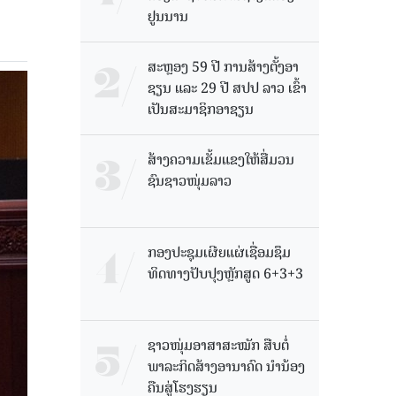
ຢູນນານ
ສະຫຼອງ 59 ປີ ການສ້າງຕັ້ງອາ
ຊຽນ ແລະ 29 ປີ ສປປ ລາວ ເຂົ້າ
ເປັນສະມາຊິກອາຊຽນ
ສ້າງຄວາມເຂັ້ມແຂງໃຫ້ສື່ມວນ
ຊົນຊາວໜຸ່ມລາວ
ກອງປະຊຸມເຜີຍແຜ່ເຊື່ອມຊຶມ
ທິດທາງປັບປຸງຫຼັກສູດ 6+3+3
ຊາວໜຸ່ມອາສາສະໝັກ ສືບຕໍ່
ພາລະກິດສ້າງອານາຄົດ ນໍານ້ອງ
ຄືນສູ່ໂຮງຮຽນ