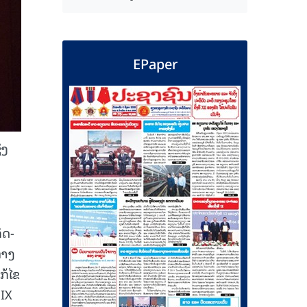
EPaper
່ງ
ິດ-
ທາງ
ກ້ໄຂ
 IX