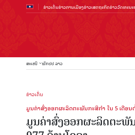
ຂ່າວເດັ່ນ
ຂ່າວການເມືອງ
ຂ່າວເສດຖະກິດ
ຂ່າວວັດທະນະທ
ສະເໜີ
ພັກປປ ລາວ
ຂ່າວເດັ່ນ
ມູນຄ່າສົ່ງອອກຜະລິດຕະພັນກະສິກຳ ໃນ 5 ເດືອນຕົ້
ມູນຄ່າສົ່ງອອກຜະລິດຕະພັນກ