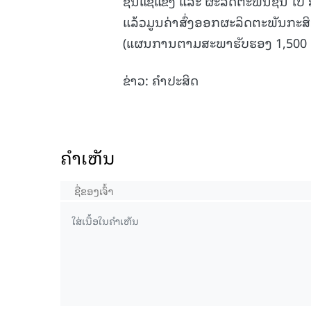
ຊີ້ນແຊ່ແຂງ ແລະ ຜະລິດຕະພັນຊີ້ນ ໄປ
ແລ້ວມູນຄ່າສົ່ງອອກຜະລິດຕະພັນກະສິກ
(ແຜນການຕາມສະພາຮັບຮອງ 1,500 ລ
ຂ່າວ: ຄຳປະສິດ
ຄໍາເຫັນ