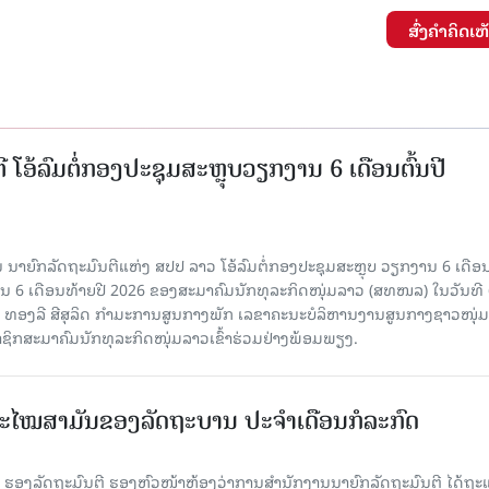
ສົ່ງຄໍາຄິດເຫ
ີ ໂອ້ລົມຕໍ່ກອງປະຊຸມສະຫຼຸບວຽກງານ 6 ເດືອນຕົ້ນປີ
ນາຍົກລັດຖະມົນຕີແຫ່ງ ສປປ ລາວ ໂອ້ລົມຕໍ່ກອງປະຊຸມສະຫຼຸບ ວຽກງານ 6 ເດືອນ
 6 ເດືອນທ້າຍປີ 2026 ຂອງສະມາຄົມນັກທຸລະກິດໜຸ່ມລາວ (ສທໜລ) ໃນວັນທີ 
ານ ທອງລີ ສີສຸລິດ ກໍາມະການສູນກາງພັກ ເລຂາຄະນະບໍລິຫານງານສູນກາງຊາວໜຸ່ມ
ຊິກສະມາຄົມນັກທຸລະກິດໜຸ່ມລາວເຂົ້າຮ່ວມຢ່າງພ້ອມພຽງ.
ະໄໝສາມັນຂອງລັດຖະບານ ປະຈຳເດືອນກໍລະກົດ
ັນ ຮອງລັດຖະມົນຕີ ຮອງຫົວໜ້າຫ້ອງວ່າການສໍານັກງານນາຍົກລັດຖະມົນຕີ ໄດ້ຖະ