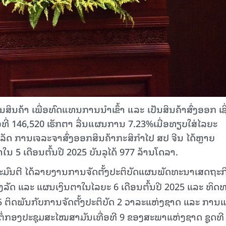
ັນສິນຄ້າ ເພື່ອທົດແທນການນຳເຂົ້າ ແລະ ເປັນສິນຄ້າສົ່ງອອກ ເຊິ
ທີ່ 146,520 ເຮັກຕາ ລື່ນແຜນການ 7.23%ເມື່ອທຽບໃສ່ໄລຍະ
ລັດ ການເຈລະຈາສົ່ງອອກສິນຄ້າກະສິກຳໄປ ສປ ຈີນ ໄດ້ຫຼາຍ
5 ເດືອນຕົ້ນປີ 2025 ບັນລຸໄດ້ 977 ລ້ານໂດລາ.
ະມົນຕີ ໄດ້ລາຍງານການຈັດຕັ້ງປະຕິບັດແຜນພັດທະນາເສດຖະກ
ລັດ ແລະ ແຜນເງິນຕາໃນໄລຍະ 6 ເດືອນຕົ້ນປີ 2025 ແລະ ທິດ
5 ຕິດພັນກັບການຈັດຕັ້ງປະຕິບັດ 2 ວາລະແຫ່ງຊາດ ແລະ ການແ
ຕໍ່ກອງປະຊຸມສະໄໝສາມັນເທື່ອທີ 9 ຂອງສະພາແຫ່ງຊາດ ຊູດທີ