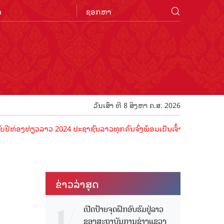
n
ວັນເສົາ ທີ 8 ສິງຫາ ຄ.ສ. 2026
ທ່ຽວລາວ 2024 ປະຊາຊົນລາວທຸກຄົນຈົ່ງພ້ອມເປັນເຈົ້າພາບທີ່ດີ ຕ້ອນຮັບນັກທ
ຂ່າວ​ລ່າ​ສຸດ
ເປີດປ້າຍຈຸດຝຶກອົບຮົມຢູ່ລາວ
ຂອງສະຖາບັນການຊ່າງແຂວງ