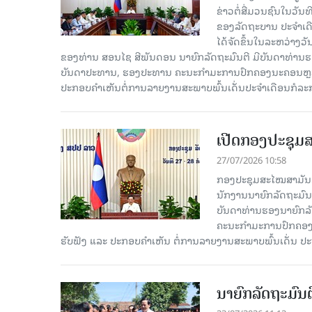
ຂ່າວຕໍ່ສື່ມວນຊົນໃນວັນ
ຂອງລັດຖະບານ ປະຈຳເດ
ໄດ້ຈັດຂຶ້ນໃນລະຫວ່າງວ
ຂອງທ່ານ ສອນໄຊ ສີພັນດອນ ນາຍົກລັດຖະມົນຕີ ມີບັນດາທ່ານຮອງ
ບັນດາປະທານ, ຮອງປະທານ ຄະນະກຳມະການປົກຄອງນະຄອນຫຼວງວຽ
ປະກອບຄຳເຫັນຕໍ່ການລາຍງານສະພາບພົ້ນເດັ່ນປະຈຳເດືອນກໍລະ
ເປີດກອງປະຊຸມສ
27/07/2026 10:58
ກອງປະຊຸມສະໄໝສາມັນຂອງ
ນັກງານນາຍົກລັດຖະມົນ
ບັນດາທ່ານຮອງນາຍົກລັດ
ຄະນະກຳມະການປົກຄອງນ
ຮັບຟັງ ແລະ ປະກອບຄຳເຫັນ ຕໍ່ການລາຍງານສະພາບພົ້ນເດັ່ນ ປ
ນາຍົກລັດຖະມົນຕ