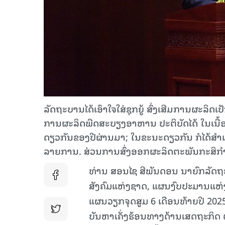
ລັດຖະບານໄດ້ເອົາໃຈໃສ່ຊຸກຍູ້ ສົ່ງເສີມການຜະລິດເປ
ການຜະລິດພືດສະບຽງອາຫານ ປະຕິບັດໄດ້ ໃນເນື້ອ
ດຽວກັນຂອງປີຜ່ານມາ; ໃນຂະນະດຽວກັນ ກໍໄດ້ສໍາເ
ລາຍການ. ສ່ວນການສົ່ງອອກຜະລິດຕະພັນກະສິກຳໃນ 
ທ່ານ ສອນໄຊ ສີພັນດອນ ນາຍົກລັດຖ
ສັງຄົມແຫ່ງຊາດ, ແຜນງົບປະມານແຫ່ງ
ແຜນວຽກຈຸດສູມ 6 ເດືອນທ້າຍປີ 202
ບັນຫາເຄັ່ງຮ້ອນທາງດ້ານເສດຖະກິດ 