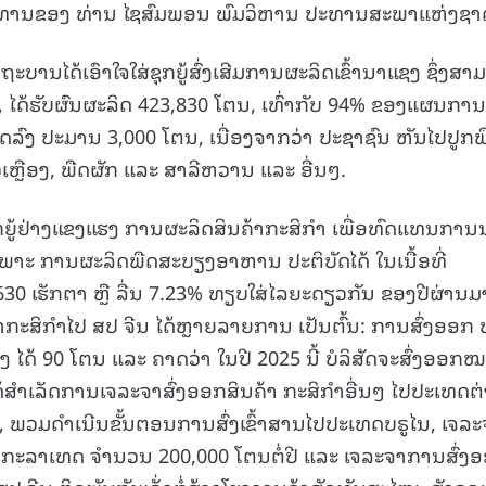
ນປະທານຂອງ ທ່ານ ໄຊສົມພອນ ພົມວິຫານ ປະທານສະພາແຫ່ງຊາ
15.040(07-08-20
ະບານໄດ້ເອົາໃຈໃສ່ຊຸກຍູ້ສົ່ງເສີມການຜະລິດເຂົ້ານາແຊງ ຊຶ່ງສາ
ກຕາ, ໄດ້ຮັບຜົນຜະລິດ 423,830 ໂຕນ, ເທົ່າກັບ 94% ຂອງແຜນການ
ຸດລົງ ປະມານ 3,000 ໂຕນ, ເນື່ອງຈາກວ່າ ປະຊາຊົນ ຫັນໄປປູກພ
ົ່ວເຫຼືອງ, ພືດຜັກ ແລະ ສາລີຫວານ ແລະ ອື່ນໆ.
ຊຸກຍູ້ຢ່າງແຂງແຮງ ການຜະລິດສິນຄ້າກະສິກຳ ເພື່ອທົດແທນການນ
ະເພາະ ການຜະລິດພືດສະບຽງອາຫານ ປະຕິບັດໄດ້ ໃນເນື້ອທີ່
30 ເຮັກຕາ ຫຼື ລື່ນ 7.23% ທຽບໃສ່ໄລຍະດຽວກັນ ຂອງປີຜ່ານມ
້າກະສິກຳໄປ ສປ ຈີນ ໄດ້ຫຼາຍລາຍການ ເປັນຕົ້ນ: ການສົ່ງອອກ
 ໄດ້ 90 ໂຕນ ແລະ ຄາດວ່າ ໃນປີ 2025 ນີ້ ບໍລິສັດຈະສົ່ງອອກ
້ສໍາເລັດການເຈລະຈາສົ່ງອອກສິນຄ້າ ກະສິກຳອື່ນໆ ໄປປະເທດຕ
້, ພວມດໍາເນີນຂັ້ນຕອນການສົ່ງເຂົ້າສານໄປປະເທດບຣູໄນ, ເຈລະ
ັງກະລາເທດ ຈໍານວນ 200,000 ໂຕນຕໍ່ປີ ແລະ ເຈລະຈາການສົ່ງ