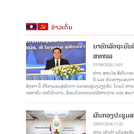
ຂ່າວເດັ່ນ
ນາຍົກລັດຖະມົນຕ
ສທໜລ
07/08/2026 13:01
ທ່ານ ສອນໄຊ ສີພັນດອນ 
ປີ ແລະ ທິດທາງແຜນການ
ສິງຫາ ນີ້ ທີ່ໂຮງແຮມສຸພັດຕາ ນະຄອນຫຼວງວຽງຈັນ: ໂດຍມີ ທ່
ປະຊາຊົນ ປະຕິວັດລາວ, ພ້ອມດ້ວຍຄະນະບໍລິຫານງານ ແລະ ສະມາ
ຜົນກອງປະຊຸມສ
29/07/2026 11:32
ທ່ານ ເຂິງຄໍາ ແກ້ວໜູຈ