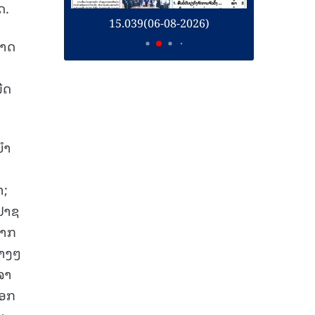
ດ.
26)
15.039(06-08-2026)
1
ມາດ
ືດ
ໍາ
າ;
 ປາຊ
ໝາກ
່າງໆ
ຈາ
ອອກ