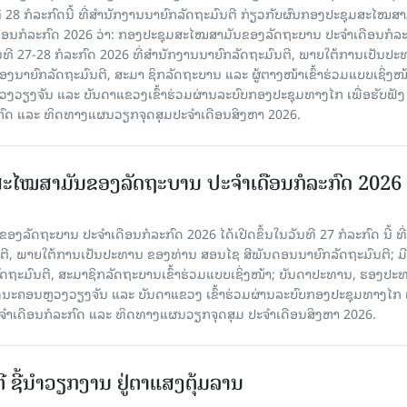
ທີ 28 ກໍລະກົດນີ້ ທີ່ສໍານັກງານນາຍົກລັດຖະມົນຕີ ກ່ຽວກັບຜົນກອງປະຊຸມສະໄໝສາ
ືອນກໍລະກົດ 2026 ວ່າ: ກອງປະຊຸມສະໄໝສາມັນຂອງລັດຖະບານ ປະຈຳເດືອນກໍລະ
ັນທີ 27-28 ກໍລະກົດ 2026 ທີ່ສໍານັກງານນາຍົກລັດຖະມົນຕີ, ພາຍໃຕ້ການເປັນປ
ນາຍົກລັດຖະມົນຕີ, ສະມາ ຊິກລັດຖະບານ ແລະ ຜູ້ຕາງໜ້າເຂົ້າຮ່ວມແບບເຊິ່ງໜ້
ງຈັນ ແລະ ບັນດາແຂວງເຂົ້າຮ່ວມຜ່ານລະບົບກອງປະຊຸມທາງໄກ ເພື່ອຮັບຟັງ
ກົດ ແລະ ທິດທາງແຜນວຽກຈຸດສຸມປະຈຳເດືອນສິງຫາ 2026.
ະໄໝສາມັນຂອງລັດຖະບານ ປະຈໍາເດືອນກໍລະກົດ 2026
ລັດຖະບານ ປະຈຳເດືອນກໍລະກົດ 2026 ໄດ້ເປີດຂຶ້ນໃນວັນທີ 27 ກໍລະກົດ ນີ້ ທີ່
ຕີ, ພາຍໃຕ້ການເປັນປະທານ ຂອງທ່ານ ສອນໄຊ ສີພັນດອນນາຍົກລັດຖະມົນຕີ; ມີ
ຖະມົນຕີ, ສະມາຊິກລັດຖະບານເຂົ້າ​ຮ່ວມ​ແບບ​ເຊິ່ງ​ໜ້າ; ບັນດາປະທານ, ຮອງປະ
ະຄອນຫຼວງວຽງຈັນ ແລະ ບັນດາແຂວງ ເຂົ້າຮ່ວມຜ່ານລະບົບກອງປະຊຸມທາງໄກ ເ
ະຈຳເດືອນກໍລະກົດ ແລະ ທິດທາງແຜນວຽກຈຸດສຸມ ປະຈຳເດືອນສິງຫາ 2026.
ີ ຊີ້ນຳວຽກງານ ຢູ່ຕາແສງຕຸ້ມລານ