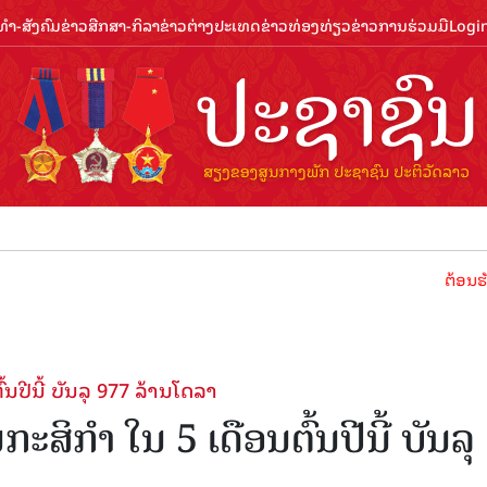
ຳ-ສັງຄົມ
ຂ່າວສືກສາ-ກິລາ
ຂ່າວຕ່າງປະເທດ
ຂ່າວທ່ອງທ່ຽວ
ຂ່າວການຮ່ວມມື
Logi
ຕ້ອນຮັບປີທ່ອງ
ນປີນີ້ ບັນລຸ 977 ລ້ານໂດລາ
ະສິກຳ ໃນ 5 ເດືອນຕົ້ນປີນີ້ ບັນລຸ