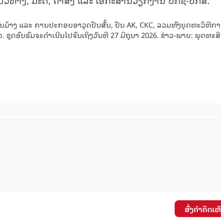
ນມ້າງ ແລະ ການປະກອບອາວຸດປືນສັ້ນ, ປືນ AK, CKC, ລວມທັງຍຸດທະວິທີກ
ວ. ຊຸດອົບຮົມຈະດໍາເນີນໄປຈົນເຖິງວັນທີ 27 ມິຖຸນາ 2026. ຂ່າວ-ພາບ: ພຸດທະສິ
ສົ່ງຄໍາຄິດເຫ