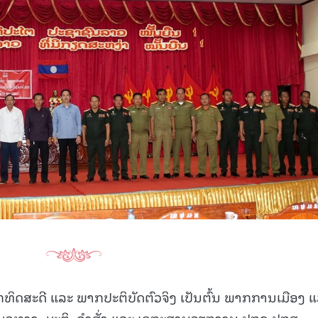
ັງພາກທິດສະດີ ແລະ ພາກປະຕິບັດຕົວຈິງ ເປັນຕົ້ນ ພາກການເມືອງ 
ວທາງ, ມະຕິ, ຄໍາສັ່ງ ແລະ ເອກະສານວຽກງານ ປກຊ-ປກສ.