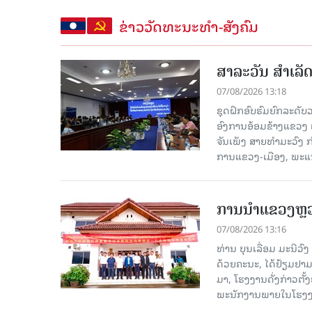
ຂ່າວວັດທະນະທຳ-ສັງຄົມ
ສາລະວັນ ສໍາເລ
07/08/2026 13:18
ຊຸດຝຶກອົບຮົມຍົກລະດ
ອົງການອ້ອມຂ້າງແຂວງ ແລະ
ຈັນເພັງ ສາຍທຳມະວົງ 
ການແຂວງ-ເມືອງ, ພະແນ
ການນຳແຂວງຫຼວງພ
07/08/2026 13:16
ທ່ານ ບຸນເລື່ອມ ມະນີວ
ດ້ວຍຄະນະ, ໄດ້ຢ້ຽມຢາມ-ເຮ
ມາ, ໂຮງ​ງານ​ດັ່ງ​ກ່າວ
ພະນັກງານພາຍໃນໂຮງງ