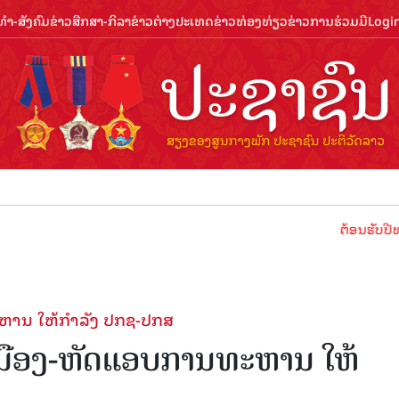
ຳ-ສັງຄົມ
ຂ່າວສືກສາ-ກິລາ
ຂ່າວຕ່າງປະເທດ
ຂ່າວທ່ອງທ່ຽວ
ຂ່າວການຮ່ວມມື
Logi
ຕ້ອນຮັບປີທ່ອງທ່ຽວລາວ
ະຫານ ໃຫ້ກຳລັງ ປກຊ-ປກສ
ນເມືອງ-ຫັດແອບການທະຫານ ໃຫ້