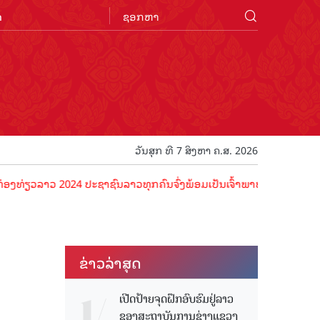
n
ວັນສຸກ ທີ 7 ສິງຫາ ຄ.ສ. 2026
 2024 ປະຊາຊົນລາວທຸກຄົນຈົ່ງພ້ອມເປັນເຈົ້າພາບທີ່ດີ ຕ້ອນຮັບນັກທ່ອງທ່ຽວ
ຂ່າວ​ລ່າ​ສຸດ
ເປີດປ້າຍຈຸດຝຶກອົບຮົມຢູ່ລາວ
ຂອງສະຖາບັນການຊ່າງແຂວງ