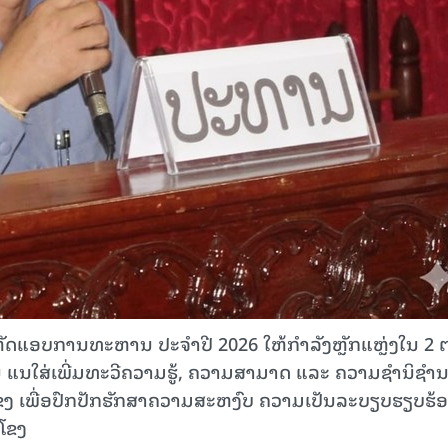
ຫັດແອບການທະຫານ ປະຈໍາປີ 2026 ໃຫ້ກຳລັງຫຼັກແຫຼ່ງໃນ 2 
ນໃສ່ເພີ່ມທະວີຄວາມຮູ້, ຄວາມສາມາດ ແລະ ຄວາມຊໍານິຊໍາ
ມແຂງ ເພື່ອປົກປັກຮັກສາຄວາມສະຫງົບ ຄວາມເປັນລະບຽບຮຽບຮ້
ງໂຂງ