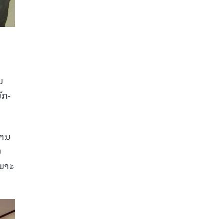
ນ
ັກ-
ການ
ນ
ເພາະ