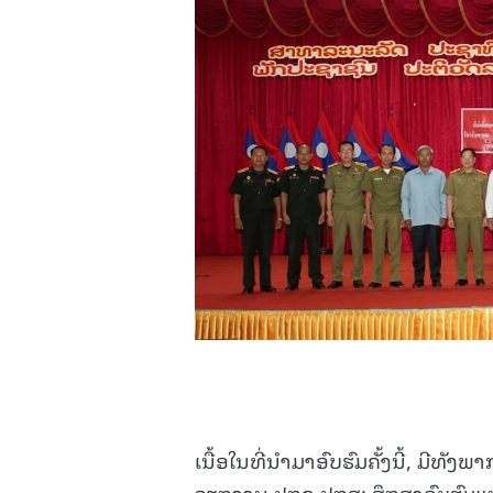
ເນື້ອໃນທີ່ນໍາມາອົບຮົມຄັ້ງນີ້, ມີທ
ວຽກງານ ປກຊ-ປກສ: ສຶກສາອົບຮົມແນ