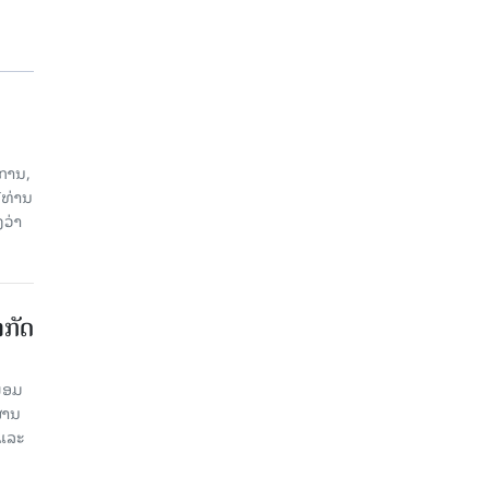
ການ,
ີທ່ານ
ວ່າ
າກັດ
ພ້ອມ
່ານ​
 ແລະ