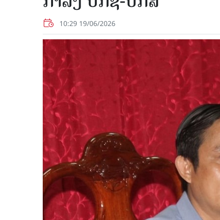
ກຳລັງ ປກຊ-ປກສ
10:29 19/06/2026