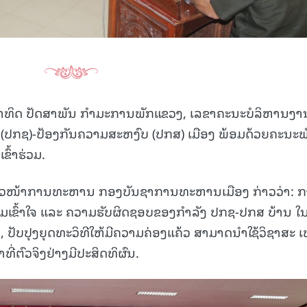
ິດ ປັດສາພັນ ກໍາມະການພັກແຂວງ, ເລຂາຄະນະບໍລິຫານງາ
ດ(ປກຊ)-ປ້ອງກັນຄວາມສະຫງົບ (ປກສ) ເມືອງ ພ້ອມດ້ວຍຄະນະພ
ົ້າຮ່ວມ.
 ຫົວໜ້າການທະຫານ ກອງບັນຊາການທະຫານເມືອງ ກ່າວວ່າ: 
, ຄວາມເຂົ້າໃຈ ແລະ ຄວາມຮັບຜິດຊອບຂອງກຳລັງ ປກຊ-ປກສ ບ້ານ ໃ
, ປັບປຸງຍຸດທະວິທີໃຫ້ມີຄວາມຄ່ອງແຄ້ວ ສາມາດນຳໃຊ້ວິຊາສະ 
ທີ່ຕົວຈິງຢ່າງມີປະສິດທິຜົນ.