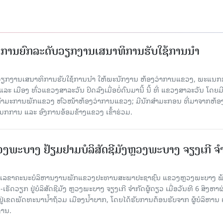
ັດການຍົກລະດັບວຽກງານເສນາທິການຮັບໃຊ້ການນໍາ
ັບວຽກງານເສນາທິການຮັບໃຊ້ການນໍາ ໃຫ້ພະນັກງານ ຫ້ອງວ່າການແຂວງ, ພະແນກ
 ເມືອງ ທົ່ວແຂວງສາລະວັນ ປິດລົງເມື່ອ​ບໍ່​ດົນ​ມາ​ນີ້ ນີ້ ທີ່ ແຂວງສາລະວັນ ໂດຍ​ມ
ກຳມະການພັກແຂວງ ຫົວໜ້າຫ້ອງວ່າການແຂວງ; ມີນັກສຳມະກອນ ທີ່ມາຈາກຫ້ອງ
ກການ ແລະ ອົງການອ້ອມຂ້າງແຂວງ ເຂົ້າຮ່ວມ.
ະບາງ ຢ້ຽມ​ຢາມບໍ​ລິ​ສັດຊີມັງຫຼວງພະບາງ ຈຽງເກີ ຈໍ
ົງ ເລ​ຂາ​ຄະ​ນະ​ບໍ​ລິ​ຫານ​ງານ​ພັກແຂວງປະທານສະພາປະຊາຊົນ ແຂວງຫຼວງພະບາງ 
ັດວຽກ ຢູ່ບໍລິສັດຊີມັງ ຫຼວງພະບາງ ຈຽງເກີ ຈໍາກັດຜູ້ດຽວ ເມື່ອ​ວັນ​ທີ 6 ສິງ​ຫາ​ຜ
ຕັ້ງຢູ່ເຂດພັດທະນານ້ຳຖ້ວມ ເມືອງນໍ້າບາກ, ໂດຍໄດ້ຮັບການຕ້ອນຮັບຈາກ ຜູ້ບໍລິຫານ
ານ.