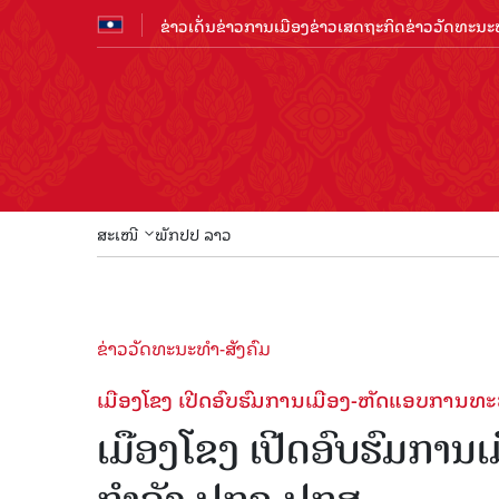
ຂ່າວເດັ່ນ
ຂ່າວການເມືອງ
ຂ່າວເສດຖະກິດ
ຂ່າວວັດທະນະທ
ສະເໜີ
ພັກປປ ລາວ
ຂ່າວວັດທະນະທຳ-ສັງຄົມ
ເມືອງໂຂງ ເປີດອົບຮົມການເມືອງ-ຫັດແອບການທ
ເມືອງໂຂງ ເປີດອົບຮົມກາ