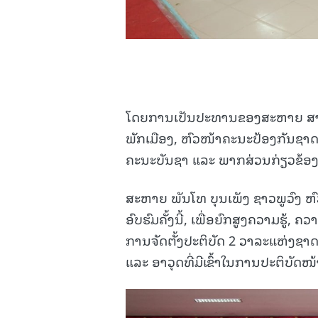
ໂດຍການເປັນປະທານຂອງສະຫາຍ ສາທ
ພັກເມືອງ, ຫົວໜ້າຄະນະປ້ອງກັນຊາ
ຄະນະບັນຊາ ແລະ ພາກສ່ວນກ່ຽວຂ້ອງເຂ
ສະຫາຍ ພັນໂທ ບຸນເພັງ ຊາວພູວົງ
ອົບຮົມຄັ້ງນີ້, ເພື່ອຍົກສູງຄວາມຮູ້
ການຈັດຕັ້ງປະຕິບັດ 2 ວາລະແຫ່ງຊາດ
ແລະ ອາວຸດທີ່ມີເຂົ້າໃນການປະຕິບັດໜ້າ