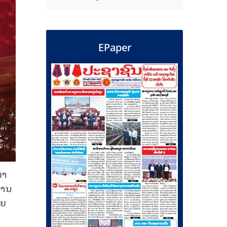
EPaper
ຕາ
ນານ
ອຍ