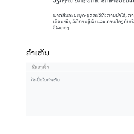
ພາກສິນລະປະຍຸດ-ຍຸດທະວິທີ: ການນຳໃຊ້, ກາ
ເຄື່ອນທັບ, ວິທີການສູ້ຮົບ ແລະ ການປ້ອງກັນຕົ
ວິໄລທອງ
ຄໍາເຫັນ