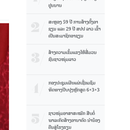
ຢູນນານ
ສະຫຼອງ 59 ປີ ການສ້າງຕັ້ງອາ
ຊຽນ ແລະ 29 ປີ ສປປ ລາວ ເຂົ້າ
ເປັນສະມາຊິກອາຊຽນ
ສ້າງຄວາມເຂັ້ມແຂງໃຫ້ສື່ມວນ
ຊົນຊາວໜຸ່ມລາວ
ກອງປະຊຸມເຜີຍແຜ່ເຊື່ອມຊຶມ
ທິດທາງປັບປຸງຫຼັກສູດ 6+3+3
ຊາວໜຸ່ມອາສາສະໝັກ ສືບຕໍ່
ພາລະກິດສ້າງອານາຄົດ ນໍານ້ອງ
ຄືນສູ່ໂຮງຮຽນ