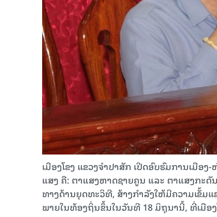
ເມືອງໂຂງ ແຂວງຈຳປາສັກ ເປີດອົບຮົມການເມືອງ-
ແສງ ຄື: ຕາແສງຫາດຊາຍຄູນ ແລະ ຕາແສງກະດັນ ແ
ທາງດ້ານຍຸດທະວິທີ, ສ້າງກຳລັງໃຫ້ມີຄວາມເຂັ້
ພາຍໃນທ້ອງຖິ່ນ​ຂຶ້ນໃນວັນທີ 18 ມິຖຸນານີ້, ທີ່ເມືອ