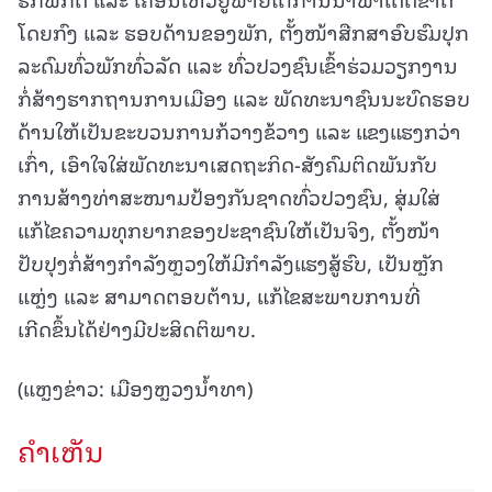
ໂດຍກົງ ແລະ ຮອບດ້ານຂອງພັກ, ຕັ້ງໜ້າສືກສາອົບຮົມປຸກ
ລະດົມທົ່ວພັກທົ່ວລັດ ແລະ ທົ່ວປວງຊົນເຂົ້າຮ່ວມວຽກງານ
ກໍ່ສ້າງຮາກຖານການເມືອງ ແລະ ພັດທະນາຊົນນະບົດຮອບ
ດ້ານໃຫ້ເປັນຂະບວນການກ້ວາງຂ້ວາງ ແລະ ແຂງແຮງກວ່າ
ເກົ່າ, ເອົາໃຈໃສ່ພັດທະນາເສດຖະກິດ-ສັງຄົມຕິດພັນກັບ
ການສ້າງທ່າສະໜາມປ້ອງກັນຊາດທົ່ວປວງຊົນ, ສຸ່ມໃສ່
ແກ້ໄຂຄວາມທຸກຍາກຂອງປະຊາຊົນໃຫ້ເປັນຈິງ, ຕັ້ງໜ້າ
ປັບປຸງກໍ່ສ້າງກຳລັງຫຼວງໃຫ້ມີກຳລັງແຮງສູ້ຮົບ, ເປັນຫຼັກ
ແຫຼ່ງ ແລະ ສາມາດຕອບຕ້ານ, ແກ້ໄຂສະພາບການທີ່
ເກີດຂຶ້ນໄດ້ຢ່າງມີປະສິດຕິພາບ.
(ແຫຼງຂ່າວ: ເມືອງຫຼວງນໍ້າທາ)
ຄໍາເຫັນ