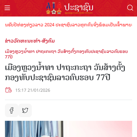
ຮັບປີທ່ອງທ່ຽວລາວ 2024 ປະຊາຊົນລາວທຸກຄົນຈົ່ງພ້ອມເປັນເຈົ້າພາບທີ່ດີ ຕ້
ຂ່າວວັດທະນະທຳ-ສັງຄົມ
ເມືອງຫຼວງນໍ້າທາ ປາຖະກະຖາ ວັນສ້າງຕັ້ງກອງທັບປະຊາຊົນລາວຄົບຮອບ
77ປີ
ເມືອງຫຼວງນໍ້າທາ ປາຖະກະຖາ ວັນສ້າງຕັ້ງ
ກອງທັບປະຊາຊົນລາວຄົບຮອບ 77ປີ
15:17 21/01/2026