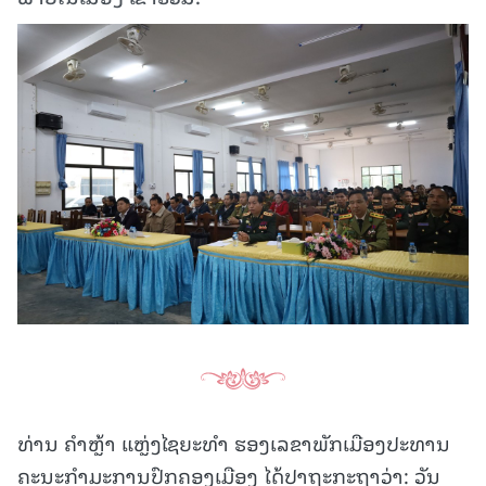
ທ່ານ ຄໍາຫຼ້າ ແຫຼ່ງໄຊຍະທໍາ ຮອງເລຂາພັກເມືອງປະທານ
ຄະນະກໍາມະການປົກຄອງເມືອງ ໄດ້ປາຖະກະຖາວ່າ: ວັນ