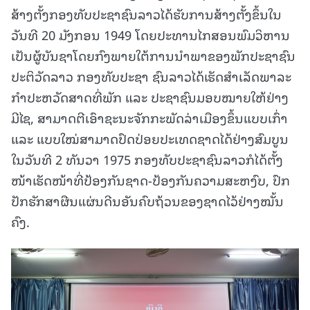
ສ້າງຕັ້ງກອງທັບປະຊາຊົນລາວໄດ້ຮັບການສ້າງຕັ້ງຂຶ້ນໃນ
ວັນທີ 20 ມັງກອນ 1949 ໂດຍປະທານໄກສອນພົມວິຫານ
ເປັນຜູ້ບັນຊາໂດຍກົງພາຍໃຕ້ການນຳພາຂອງພັກປະຊາຊົນ
ປະຕິວັດລາວ ກອງທັບປະຊາ ຊົນລາວໄດ້ເຮັດສຳເລັດພາລະ
ກຳປະຫວັດສາດທີ່ພັກ ແລະ ປະຊາຊົນມອບໝາຍໃຫ້ຢ່າງ
ມີໄຊ, ສາມາດຕີເອົາຊະນະຈັກກະພັດລ່າເມືອງຂຶ້ນແບບເກົ່າ
ແລະ ແບບໃໝ່ສາມາດປົດປ່ອຍປະເທດຊາດໄດ້ຢ່າງສົມບູນ
ໃນວັນທີ 2 ທັນວາ 1975 ກອງທັບປະຊາຊົນລາວກໍໄດ້ຕັ້ງ
ໜ້າເຮັດໜ້າທີ່ປ້ອງກັນຊາດ-ປ້ອງກັນຄວາມສະຫງົບ, ປົກ
ປັກຮັກສາຜືນແຜ່ນດີນອັນຄົບຖ້ວນຂອງຊາດໄວ້ຢ່າງໝັ້ນ
ຄົງ.