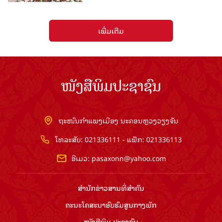
ເພີ່ມເຕີມ
ໜັງສືພິມປະຊາຊົນ
ຖະໜົນກຳແພງເມືອງ ນະຄອນຫຼວງວຽງຈັນ
ໂທລະສັບ: 021336111 - ແຟັກ: 021336113
ອີເມວ:
pasaxonn@yahoo.com
ສຳ​ນັກ​ຂ່າວ​ສານ​ທີ່​ສຳ​ຄັນ​
ຄະນະໂຄສະນາອົບຮົມ​ສູນ​ກາງ​ພັກ
ໜັງສືພິມ ປະ​ຊາ​ຊົນ