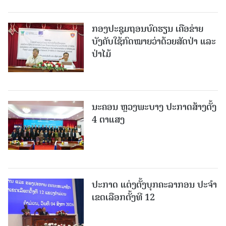
ກອງປະຊຸມຖອນບົດຮຽນ ເຄືອຂ່າຍ
ບັງຄັບໃຊ້ກົດໝາຍວ່າດ້ວຍສັດປ່າ ແລະ
ປ່າໄມ້
ນະຄອນ ຫຼວງພະບາງ ປະ​ກາດ​ສ້າງ​ຕັ້ງ
4 ຕາແສງ
ປະກາດ ແຕ່ງຕັ້ງບຸກຄະລາກອນ ປະຈໍາ
ເຂດເລືອກຕັ້ງທີ 12