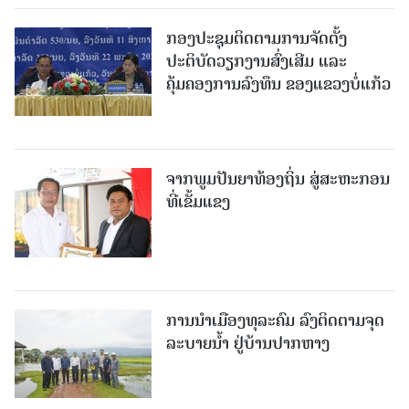
ກອງປະຊຸມຕິດຕາມການຈັດຕັ້ງ
ປະຕິບັດວຽກງານສົ່ງເສີມ ແລະ
ຄຸ້ມຄອງການລົງທຶນ ຂອງແຂວງບໍ່ແກ້ວ
ຈາກພູມປັນຍາທ້ອງຖິ່ນ ສູ່ສະຫະກອນ
ທີ່ເຂັ້ມແຂງ
ການນໍາເມືອງທຸລະຄົມ ລົງຕິດຕາມຈຸດ
ລະບາຍນໍ້າ ຢູ່ບ້ານປາກຫາງ