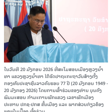
ໃນວັນທີ 20 ມັງກອນ 2026 ທີ່ສະໂມສອນເມືອງຫຼວງນ້ຳ
ທາ ແຂວງຫຼວງນໍ້າທາ ໄດ້ຈັດປາຖະກະຖາວັນສ້າງຕັ້ງ
ກອງທັບປະຊາຊົນລາວຄົບຮອບ 77 ປີ (20 ມັງກອນ 1949 -
20 ມັງກອງ 2026) ໂດຍການເຂົ້າຮ່ວມຂອງທ່ານ ບຸນຄົງ
ພິມມະສອນ ກຳມະການພັກແຂວງ ເລຂາພັກເມືອງ
ປະທານ ປກຊ-ປກສ ຂັ້ນເມືອງ ແລະ ພາກສ່ວນກ່ຽວຂ້ອງ
ພາຍໃນເມືຶອງ ເຂົ້າຮ່ວມ.