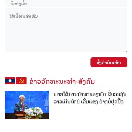
ສົ່ງຄໍາຄິດເຫັນ
ຂ່າວວັດທະນະທຳ-ສັງຄົມ
ພາຍໃຕ້ການນໍາພາຂອງພັກ ສື່ມວນຊົນ
ລາວເຕີບໃຫຍ່ ເຂັ້ມແຂງ ຢ່າງບໍ່ຢຸດຢັ້ງ