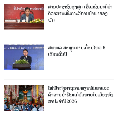
ສານປະຊາຊົນສູງສຸດ ເຊື່ອມຊຶມມະຕິວ່າ
ດ້ວຍການເພີ່ມທະວີການນຳພາຂອງ
ພັກ
ສທໜລ ສະຫຼຸບການເຄື່ອນໄຫວ 6
ເດືອນຕົ້ນປີ
ໄຟຟ້າຫົງສາຖວາຍທຽນພັນສາແລະ
ຜ້າອາບນໍ້າຝົນແດ່ວັດພາຍໃນເມືອງຫົງ
ສາປະຈໍາປີ2026