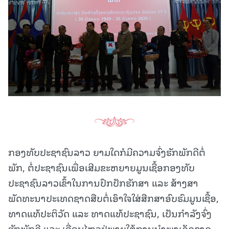
ກອງທັບປະຊາຊົນລາວ ຍາມໃດກໍມີຄວາມຈົ່ງຮັກພັກດີຕໍ່
ພັກ, ຕໍ່ປະຊາຊົນເພື່ອເສີມຂະຫຍາຍມູນເຊື້ອກອງທັບ
ປະຊາຊົນລາວເຂົ້າໃນການປົກປັກຮັກສາ ແລະ ສ້າງສາ
ພັດທະນາປະເທດຊາດສືບຕໍ່ເອົາໃຈໃສ່ສືກສາອົບຮົມມູນເຊື້ອ,
ທາດແທ້ປະຕິວັດ ແລະ ທາດແທ້ປະຊາຊົນ, ເປັນກຳລັງຈົ່ງ
ຮັກພັກດີ ແລະ ເຄື່ອນໄຫວຢູ່ພາຍໃຕ້ການນຳພາເດັດຂາດ