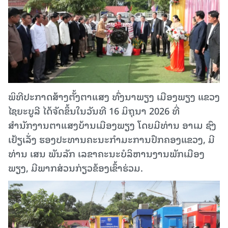
ພິທີປະກາດສ້າງຕັ້ງຕາແສງ ທົ່ງນາພຽງ ເມືອງພຽງ ແຂວງ
ໄຊຍະບູລີ ໄດ້ຈັດຂຶ້ນໃນວັນທີ 16 ມິຖຸນາ 2026 ທີ່
ສຳນັກງານຕາແສງບ້ານເມືອງພຽງ ໂດຍມີທ່ານ ອາເມ ຊົງ
ເຢ້ຽເລັ່ງ ຮອງປະທານຄະນະກຳມະການປົກຄອງແຂວງ, ມີ
ທ່ານ ເສນ ພັນລັກ ເລຂາຄະນະບໍລິຫານງານພັກເມືອງ
ພຽງ, ມີພາກ​ສ່ວນ​ກ່ຽວ​ຂ້ອງເຂົ້າຮ່ວມ.