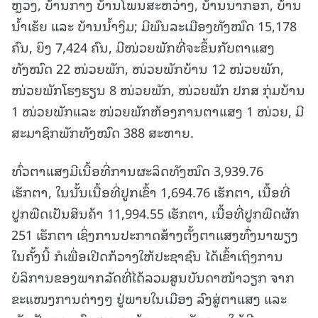
ຫຼວງ, ບ້ານກາງ ບ້ານໂພນສະຫວ່າງ, ບ້ານນາກອກ, ບ້ານ
ນໍ້າເຮ້ຍ ແລະ ບ້ານນໍ້າງິມ; ມີພົນລະເມືອງທັງໝົດ 15,178
ຄົນ, ຍິງ 7,424 ຄົນ, ມີໜ່ວຍພັກທີ່ຈະຂຶ້ນກັບຕາແສງ
ທັງໝົດ 22 ໜ່ວຍພັກ, ໜ່ວຍພັກບ້ານ 12 ໜ່ວຍພັກ,
ໜ່ວຍພັກໂຮງຮຽນ 8 ໜ່ວຍພັກ, ໜ່ວຍພັກ ປກສ ກຸ່ມບ້ານ
1 ໜ່ວຍພັກແລະ ໜ່ວຍພັກຫ້ອງການຕາແສງ 1 ໜ່ວຍ, ມີ
ສະມາຊິກພັກທັງໝົດ 388 ສະຫາຍ.
ທົ່ວຕາແສງມີເນື້ອທີ່ການຜະລິດທັງໝົດ 3,939.76
ເຮັກຕາ, ໃນນັ້ນເນື້ອທີ່ປູກເຂົ້າ 1,694.76 ເຮັກຕາ, ເນື້ອທີ່
ປູກພືດເປັນສິນຄ້າ 11,994.55 ເຮັກຕາ, ເນື້ອທີ່ປູກພືດຜັກ
251 ເຮັກຕາ ເຊິ່ງການປະກາດສ້າງຕັ້ງຕາແສງທົ່ງນາພຽງ
ໃນຄັ້ງນີ້ ກໍເພື່ອເປີດກ້ວາງໃຫ້ປະຊາຊົນ ໄດ້ເຂົ້າເຖິງການ
ບໍລິການຂອງພາກລັດທີ່ໄດ້ລວມສູນບັນດາໜ້າວຽກ ຈາກ
ຂະແໜງການຕ່າງໆ ຢູ່ພາຍໃນເມືອງ ລົງສູ່ຕາແສງ ແລະ