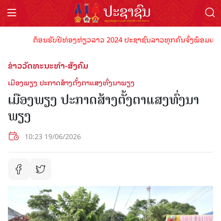
ຕ້ອນຮັບປີທ່ອງທ່ຽວລາວ 2024 ປະຊາຊົນລາວທຸກຄົນຈົ່ງພ້ອມເປັນເຈົ້າ
ຂ່າວວັດທະນະທຳ-ສັງຄົມ
ເມືອງພຽງ ປະກາດສ້າງຕັ້ງຕາແສງທົ່ງນາພຽງ
ເມືອງພຽງ ປະກາດສ້າງຕັ້ງຕາແສງທົ່ງນາ
ພຽງ
10:23 19/06/2026