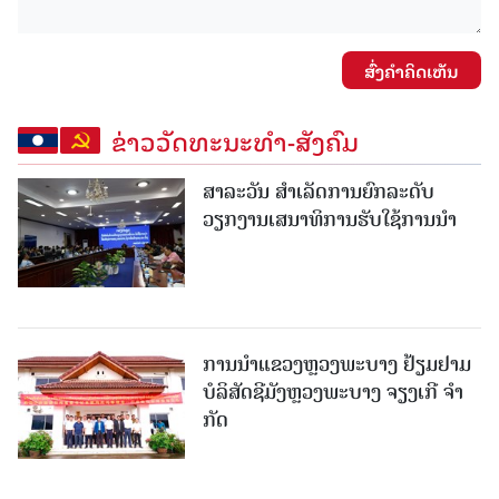
ສົ່ງຄໍາຄິດເຫັນ
ຂ່າວວັດທະນະທຳ-ສັງຄົມ
ສາລະວັນ ສໍາເລັດການຍົກລະດັບ
ວຽກງານເສນາທິການຮັບໃຊ້ການນໍາ
ການນຳແຂວງຫຼວງພະບາງ ຢ້ຽມ​ຢາມ
ບໍ​ລິ​ສັດຊີມັງຫຼວງພະບາງ ຈຽງເກີ ຈໍາ
ກັດ