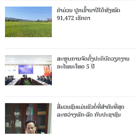
ຄໍາມ່ວນ ປູກເຂົ້ານາປີໄດ້ທັງໝົດ
91,472 ເຮັກຕາ
ສະຫຼຸບການຈັດຕັ້ງປະຕິບັດວຽກງານ
ອະໄພຍະໂທດ 5 ປີ
ສື່ມວນຊົນແມ່ນຂົວຕໍ່ທີ່ສໍາຄັນທີ່ສຸດ
ລະຫວ່າງພັກ-ລັດ ກັບປະຊາຊົນ