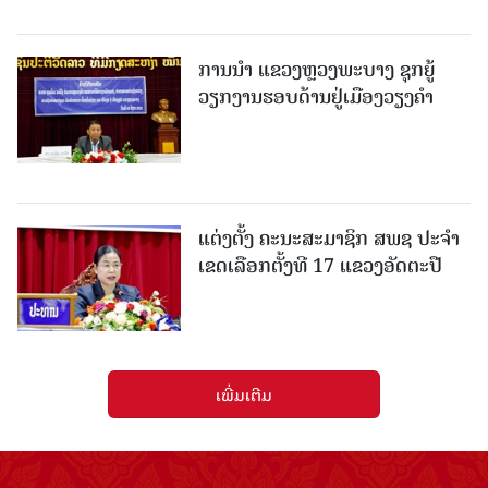
ການນຳ ແຂວງຫຼວງພະບາງ ຊຸກຍູ້
ວຽກງານຮອບດ້ານຢູ່ເມືອງວຽງຄໍາ
ແຕ່ງຕັ້ງ ຄະນະສະມາຊິກ ສພຊ ປະຈຳ
ເຂດເລືອກຕັ້ງທີ 17 ແຂວງອັດຕະປື
ເພີ່ມເຕີມ