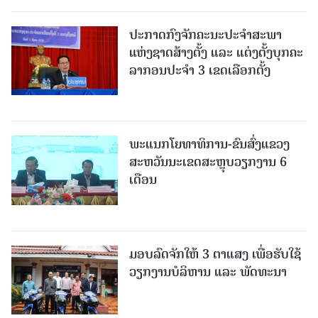
ປະກາດກົງຈັກຄະນະປະຈໍາສະພາ
ແຫ່ງຊາດສ້າງຕັ້ງ ແລະ ແຕ່ງຕັ້ງບຸກຄະ
ລາກອນປະຈໍາ 3 ເຂດເລືອກຕັ້ງ
ພະແນກໂຍທາທິການ-ຂົນສົ່ງແຂວງ
ສະຫວັນນະເຂດສະຫຼຸບວຽກງານ 6
ເດືອນ
ມອບລົດຈັກໃຫ້ 3 ຕາແສງ ເພື່ອຮັບໃຊ້
ວຽກງານບໍລິຫານ ແລະ ພັດທະນາ