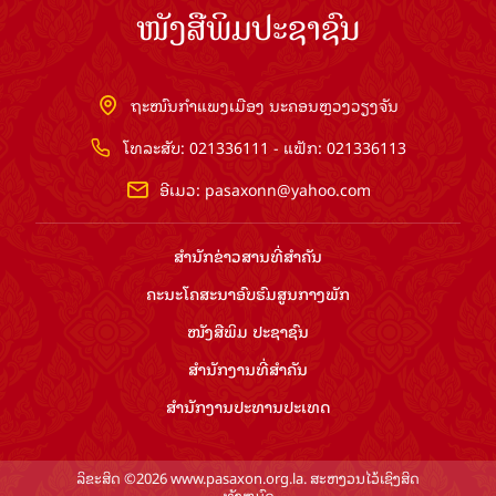
ໜັງສືພິມປະຊາຊົນ
ຖະໜົນກຳແພງເມືອງ ນະຄອນຫຼວງວຽງຈັນ
ໂທລະສັບ: 021336111 - ແຟັກ: 021336113
ອີເມວ:
pasaxonn@yahoo.com
ສຳ​ນັກ​ຂ່າວ​ສານ​ທີ່​ສຳ​ຄັນ​
ຄະນະໂຄສະນາອົບຮົມ​ສູນ​ກາງ​ພັກ
ໜັງສືພິມ ປະ​ຊາ​ຊົນ
ສຳ​ນັກ​ງານ​ທີ່​ສຳ​ຄັນ
ສຳ​ນັກ​ງານ​ປະ​ທານ​ປະ​ເທດ
ລິຂະສິດ ©2026 www.pasaxon.org.la. ສະຫງວນໄວ້ເຊິງສິດ
ທັງຫມົດ