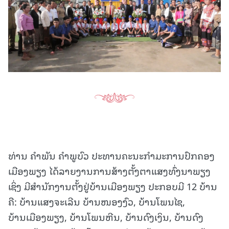
ທ່ານ ຄຳພັນ ຄຳພູບົວ ປະທານຄະນະກຳມະການປົກຄອງ
ເມືອງພຽງ ໄດ້ລາຍງານການສ້າງຕັ້ງຕາແສງທົ່ງນາພຽງ
ເຊິ່ງ ມີສໍານັກງານຕັ້ງຢູ່ບ້ານເມືອງພຽງ ປະກອບມີ 12 ບ້ານ
ຄື: ບ້ານແສງຈະເລີນ ບ້ານໜອງງົວ, ບ້ານໂພນໄຊ,
ບ້ານເມືອງພຽງ, ບ້ານໂພນຫີນ, ບ້ານດົງເງິນ, ບ້ານດົງ