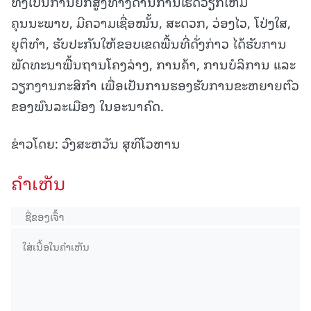
ທັງເປັນການຍົກສູງທາງດ້ານການເຮັດວຽກໃຫ້ມີ
ຄຸນນະພາບ, ມີຄວາມເຊື່ອໝັ້ນ, ສະດວກ, ວ່ອງໄວ, ໂປ່ງໃສ,
ຍຸຕິທຳ, ຮັບປະກັນໃຫ້ຂອບເຂດພື້ນທີ່ດັ່ງກ່າວ ໄດ້ຮັບການ
ພັດທະນາພື້ນຖານໂຄງລ່າງ, ການຄ້າ, ການບໍລິການ ແລະ
ວຽກງານກະສິກຳ ເພື່ອເປັນການຮອງຮັບການຂະຫຍາຍຕົວ
ຂອງພົນລະເມືອງ ໃນອະນາຄົດ.
ຂ່າວໂດຍ: ວົງສະຫວັນ ສຸທິໂວຫານ
ຄໍາເຫັນ