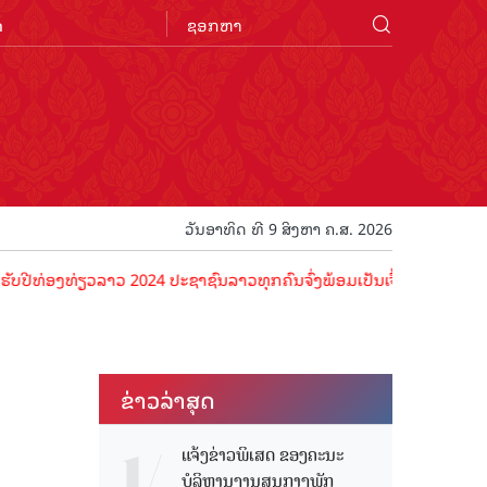
n
ວັນອາທິດ ທີ 9 ສິງຫາ ຄ.ສ. 2026
ງທ່ຽວລາວ 2024 ປະຊາຊົນລາວທຸກຄົນຈົ່ງພ້ອມເປັນເຈົ້າພາບທີ່ດີ ຕ້ອນຮັບນັກ
ຂ່າວ​ລ່າ​ສຸດ
ແຈ້ງຂ່າວພິເສດ ຂອງຄະນະ
ບໍລິຫານງານສູນກາງພັກ