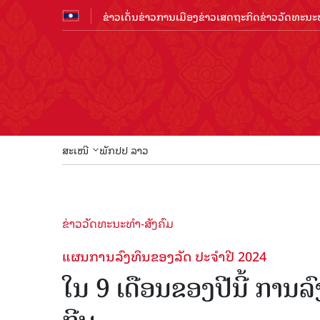
ຂ່າວເດັ່ນ
ຂ່າວການເມືອງ
ຂ່າວເສດຖະກິດ
ຂ່າວວັດທະນະທ
ສະເໜີ
ພັກປປ ລາວ
ຂ່າວວັດທະນະທຳ-ສັງຄົມ
ແຜນການລົງທຶນຂອງລັດ ປະຈໍາປີ 2024
ໃນ 9 ເດືອນຂອງປີນີ້ ການລົ