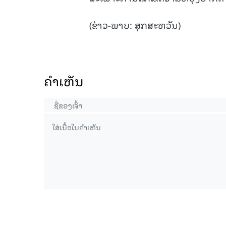
(ຂ່າວ-ພາບ: ສຸກສະຫວັນ)
ຄໍາເຫັນ