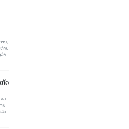
ການ,
ີທ່ານ
ວ່າ
າກັດ
ພ້ອມ
່ານ​
 ແລະ