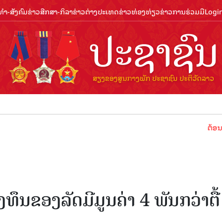
ຳ-ສັງຄົມ
ຂ່າວສືກສາ-ກິລາ
ຂ່າວຕ່າງປະເທດ
ຂ່າວທ່ອງທ່ຽວ
ຂ່າວການຮ່ວມມື
Logi
ຕ້ອນຮັບປີທ່ອ
ງທຶນຂອງລັດມີມູນຄ່າ 4 ພັນກວ່າຕື້