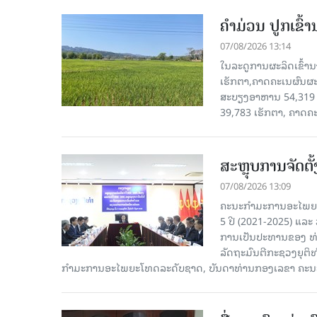
ຄໍາມ່ວນ ປູກເຂົ້
07/08/2026 13:14
ໃນລະດູການຜະລິດເຂົ້ານ
ເຮັກຕາ,ຄາດຄະເນຜົນຜະ
ສະບຽງອາຫານ 54,319 ເ
39,783 ເຮັກຕາ, ຄາດຄ
ສະຫຼຸບການຈັດຕ
07/08/2026 13:09
ຄະນະກຳມະການອະໄພຍະໂ
5 ປີ (2021-2025) ແລະ 
ການເປັນປະທານຂອງ ທ່
ລັດຖະມົນຕີກະຊວງຍຸຕ
ກໍາມະການອະໄພຍະໂທດລະດັບຊາດ, ບັນດາທ່ານກອງເລຂາ ຄະນະ