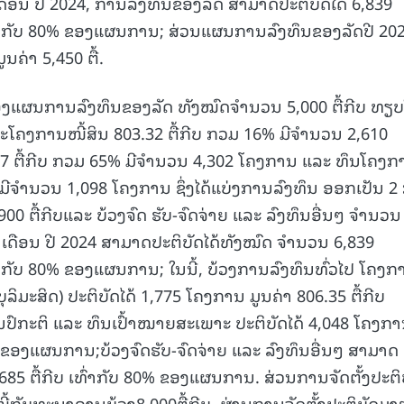
9 ເດືອນ ປີ 2024, ການລົງທຶນຂອງລັດ ສາມາດປະຕິບັດໄດ້ 6,839
ເທົ່າກັບ 80% ຂອງແຜນການ; ສ່ວນແຜນການລົງທຶນຂອງລັດປີ 20
15.040(07-08-20
ນຄ່າ 5,450 ຕື້.
ອງແຜນການລົງທຶນຂອງລັດ ທັງໝົດຈໍານວນ 5,000 ຕື້ກີບ ທຽບໃ
ໍາລະໂຄງການໜີ້ສິນ 803.32 ຕື້ກີບ ກວມ 16% ມີຈໍານວນ 2,610
67 ຕື້ກີບ ກວມ 65% ມີຈໍານວນ 4,302 ໂຄງການ ແລະ ທຶນໂຄງກ
ມີຈໍານວນ 1,098 ໂຄງການ ຊຶ່ງໄດ້ແບ່ງການລົງທຶນ ອອກເປັນ 2 ກ
900 ຕື້ກີບແລະ ບ້ວງຈົດ ຮັບ-ຈົດຈ່າຍ ແລະ ລົງທຶນອື່ນໆ ຈໍານວນ
9 ເດືອນ ປີ 2024 ສາມາດປະຕິບັດໄດ້ທັງໝົດ ຈໍານວນ 6,839
ົ່າກັບ 80% ຂອງແຜນການ; ໃນນີ້, ບ້ວງການລົງທຶນທົ່ວໄປ ໂຄງກ
ິມະສິດ) ປະຕິບັດໄດ້ 1,775 ໂຄງການ ມູນຄ່າ 806.35 ຕື້ກີບ
ນປົກະຕິ ແລະ ທຶນເປົ້າໝາຍສະເພາະ ປະຕິບັດໄດ້ 4,048 ໂຄງກ
78% ຂອງແຜນການ;ບ້ວງຈົດຮັບ-ຈົດຈ່າຍ ແລະ ລົງທຶນອື່ນໆ ສາມາດ
,685 ຕື້ກີບ ເທົ່າກັບ 80% ຂອງແຜນການ. ສ່ວນການຈັດຕັ້ງປະຕິ
ີ້ກັບທະນາຄານບ້ວງ8,000ຕື້ກີບ, ຜ່ານການຈັດຕັ້ງປະຕິບັດມ