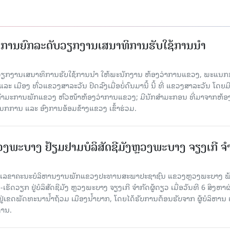
ັດການຍົກລະດັບວຽກງານເສນາທິການຮັບໃຊ້ການນໍາ
ັບວຽກງານເສນາທິການຮັບໃຊ້ການນໍາ ໃຫ້ພະນັກງານ ຫ້ອງວ່າການແຂວງ, ພະແນກ
 ເມືອງ ທົ່ວແຂວງສາລະວັນ ປິດລົງເມື່ອ​ບໍ່​ດົນ​ມາ​ນີ້ ນີ້ ທີ່ ແຂວງສາລະວັນ ໂດຍ​ມ
ກຳມະການພັກແຂວງ ຫົວໜ້າຫ້ອງວ່າການແຂວງ; ມີນັກສຳມະກອນ ທີ່ມາຈາກຫ້ອງ
ກການ ແລະ ອົງການອ້ອມຂ້າງແຂວງ ເຂົ້າຮ່ວມ.
ະບາງ ຢ້ຽມ​ຢາມບໍ​ລິ​ສັດຊີມັງຫຼວງພະບາງ ຈຽງເກີ ຈໍ
ົງ ເລ​ຂາ​ຄະ​ນະ​ບໍ​ລິ​ຫານ​ງານ​ພັກແຂວງປະທານສະພາປະຊາຊົນ ແຂວງຫຼວງພະບາງ 
ັດວຽກ ຢູ່ບໍລິສັດຊີມັງ ຫຼວງພະບາງ ຈຽງເກີ ຈໍາກັດຜູ້ດຽວ ເມື່ອ​ວັນ​ທີ 6 ສິງ​ຫາ​ຜ
ຕັ້ງຢູ່ເຂດພັດທະນານ້ຳຖ້ວມ ເມືອງນໍ້າບາກ, ໂດຍໄດ້ຮັບການຕ້ອນຮັບຈາກ ຜູ້ບໍລິຫານ
ານ.