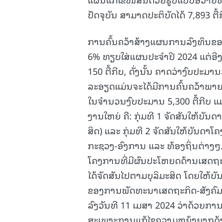
ປັດຈຸບັນ ສາມາດປະຕິບັດໄດ້ 7,893 
ການຄົ້ນຄວ້າສ້າງແຜນການລົງທຶນຂອງລັດ 
6% ທຽບໃສ່ແຜນປະຈໍາປີ 2024 ແຕ່ອີ
150 ຕື້ກີບ, ດັ່ງນັ້ນ ຄາດວ່າງົບປະມ
ລະອຽດແມ່ນຈະໄດ້ມີການຄົ້ນຄວ້າພາຍ
ໃນຈໍານວນງົບປະມານ 5,300 ຕື້ກີບ ແມ່
ງານໃຫຍ່ ຄື: ກຸ່ມທີ 1 ຈັດສັນໃຫ້ບ
ສິດ) ແລະ ກຸ່ມທີ 2 ຈັດສັນໃຫ້ບັນ
ກະຊວງ-ອົງການ ແລະ ທ້ອງຖິ່ນຕ່າງໆ.
ໂຄງການທີ່ມີຜົນປະໂຫຍດດ້ານເສດຖະກ
ໄດ້ຈັດສັນໄປຕາມບຸລິມະສິດ ໂດຍໃຫ້
ຂອງການພັດທະນາເສດຖະກິດ-ສັງຄົມ
ລົງວັນທີ 11 ເມສາ 2024 ວ່າດ້ວຍກາ
ສະເພາະການແກ້ໄຂຄວາມຫຍຸ້ງຍາກດ້