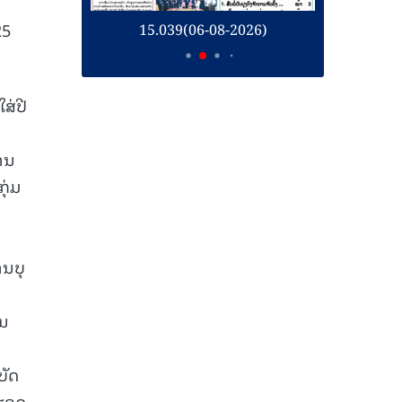
25
26)
15.039(06-08-2026)
1
ສ່ປີ
ານ
ຸ່ມ
ານບຸ
ານ
ບັດ
າຮອດ