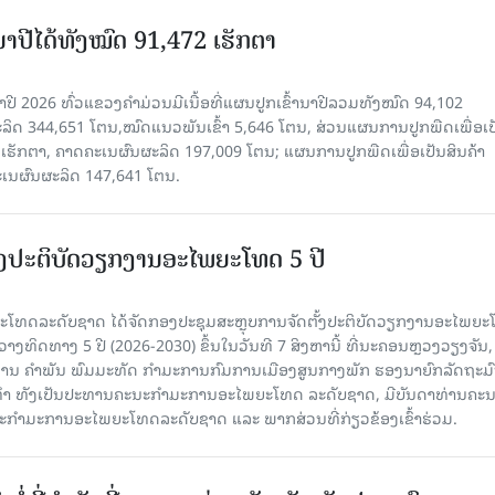
ານາປີໄດ້ທັງໝົດ 91,472 ເຮັກຕາ
າປີ 2026 ທົ່ວແຂວງຄໍາມ່ວນມີເນື້ອທີ່ແຜນປູກເຂົ້ານາປີລວມທັງໝົດ 94,102
ລິດ 344,651 ໂຕນ,ໝົດແນວພັນເຂົ້າ 5,646 ໂຕນ, ສ່ວນແຜນການປູກພືດເພື່ອເປ
ຮັກຕາ, ຄາດຄະເນຜົນຜະລິດ 197,009 ໂຕນ; ແຜນການປູກພືດເພື່ອເປັນສິນຄ້າ
ະເນຜົນຜະລິດ 147,641 ໂຕນ.
ັ້ງປະຕິບັດວຽກງານອະໄພຍະໂທດ 5 ປີ
ທດລະດັບຊາດ ໄດ້ຈັດກອງປະຊຸມສະຫຼຸບການຈັດຕັ້ງປະຕິບັດວຽກງານອະໄພຍ
ວາງທິດທາງ 5 ປີ (2026-2030) ຂຶ້ນໃນວັນທີ 7 ສິງຫານີ້ ທີ່ນະຄອນຫຼວງວຽງຈັນ
ານ ຄໍາພັນ ພົມມະທັດ ກຳມະການກົມການເມືອງສູນກາງພັກ ຮອງນາຍົກລັດຖະມົ
ິທຳ ທັງເປັນປະທານຄະນະກຳມະການອະໄພຍະໂທດ ລະດັບຊາດ, ມີບັນດາທ່ານຄະ
ກຳມະການອະໄພຍະໂທດລະດັບຊາດ ແລະ ພາກສ່ວນທີ່ກ່ຽວຂ້ອງເຂົ້າຮ່ວມ.