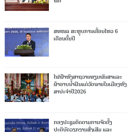
ພັກ
ສທໜລ ສະຫຼຸບການເຄື່ອນໄຫວ 6
ເດືອນຕົ້ນປີ
ໄຟຟ້າຫົງສາຖວາຍທຽນພັນສາແລະ
ຜ້າອາບນໍ້າຝົນແດ່ວັດພາຍໃນເມືອງຫົງ
ສາປະຈໍາປີ2026
ກອງປະຊຸມຕິດຕາມການຈັດຕັ້ງ
ປະຕິບັດວຽກງານສົ່ງເສີມ ແລະ