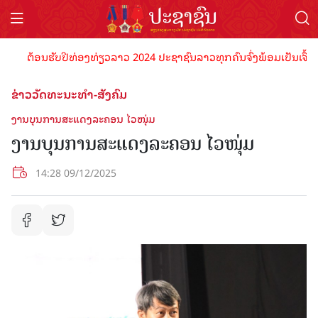
ຕ້ອນຮັບປີທ່ອງທ່ຽວລາວ 2024 ປະຊາຊົນລາວທຸກຄົນຈົ່ງພ້ອມເປັນເຈົ້າພາບທີ່
ຂ່າວວັດທະນະທຳ-ສັງຄົມ
ງານບຸນການສະແດງລະຄອນ ໄວໜຸ່ມ
ງານບຸນການສະແດງລະຄອນ ໄວໜຸ່ມ
14:28 09/12/2025