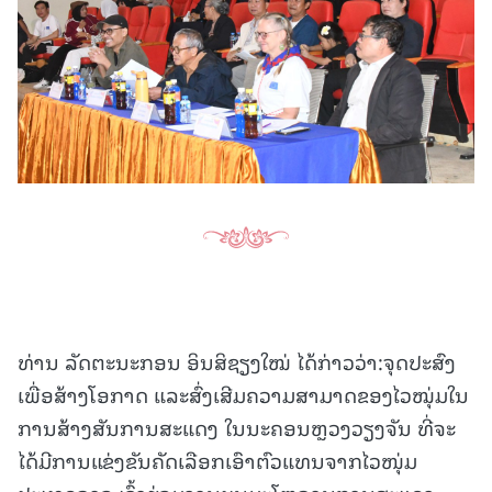
ທ່ານ ລັດຕະນະກອນ ອິນສິຊຽງໃໝ່ ໄດ້ກ່າວວ່າ:ຈຸດປະສົງ
ເພື່ອສ້າງໂອກາດ ແລະສົ່ງເສີມຄວາມສາມາດຂອງໄວໝຸ່ມໃນ
ການສ້າງສັນການສະແດງ ໃນນະຄອນຫຼວງວຽງຈັນ ທີ່ຈະ
ໄດ້ມີການແຂ່ງຂັນຄັດເລືອກເອົາຕົວແທນຈາກໄວໜຸ່ມ