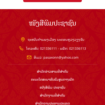
ໜັງສືພິມປະຊາຊົນ
ຖະໜົນກຳແພງເມືອງ ນະຄອນຫຼວງວຽງຈັນ
ໂທລະສັບ: 021336111 - ແຟັກ: 021336113
ອີເມວ:
pasaxonn@yahoo.com
ສຳ​ນັກ​ຂ່າວ​ສານ​ທີ່​ສຳ​ຄັນ​
ຄະນະໂຄສະນາອົບຮົມ​ສູນ​ກາງ​ພັກ
ໜັງສືພິມ ປະ​ຊາ​ຊົນ
ສຳ​ນັກ​ງານ​ທີ່​ສຳ​ຄັນ
ສຳ​ນັກ​ງານ​ປະ​ທານ​ປະ​ເທດ