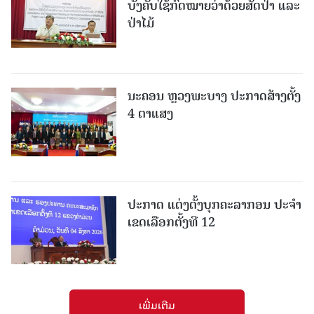
ບັງຄັບໃຊ້ກົດໝາຍວ່າດ້ວຍສັດປ່າ ແລະ
ປ່າໄມ້
ນະຄອນ ຫຼວງພະບາງ ປະ​ກາດ​ສ້າງ​ຕັ້ງ
4 ຕາແສງ
ປະກາດ ແຕ່ງຕັ້ງບຸກຄະລາກອນ ປະຈໍາ
ເຂດເລືອກຕັ້ງທີ 12
ເພີ່ມເຕີມ