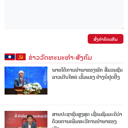
ສົ່ງຄໍາຄິດເຫັນ
ຂ່າວວັດທະນະທຳ-ສັງຄົມ
ພາຍໃຕ້ການນໍາພາຂອງພັກ ສື່ມວນຊົນ
ລາວເຕີບໃຫຍ່ ເຂັ້ມແຂງ ຢ່າງບໍ່ຢຸດຢັ້ງ
ສານປະຊາຊົນສູງສຸດ ເຊື່ອມຊຶມມະຕິວ່າ
ດ້ວຍການເພີ່ມທະວີການນຳພາຂອງ