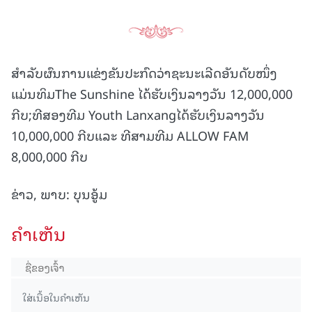
ສໍາລັບຜົນການແຂ່ງຂັນປະກົດວ່າຊະນະເລີດອັນດັບໜຶ່ງ
ແມ່ນທິມThe Sunshine ໄດ້ຮັບເງິນລາງວັນ 12,000,000
ກີບ;ທີສອງທີມ Youth Lanxangໄດ້ຮັບເງິນລາງວັນ
10,000,000 ກີບແລະ ທີສາມທີມ ALLOW FAM
8,000,000 ກີບ
ຂ່າວ, ພາບ: ບຸນອູ້ມ
ຄໍາເຫັນ