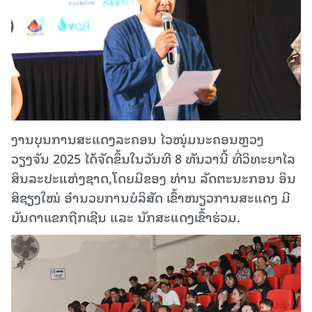
ງານບຸນການສະແດງລະຄອນ ໄວໜຸ່ມນະຄອນຫຼວງ
ວຽງຈັນ 2025 ໄດ້ຈັດຂຶ້ນໃນວັນທີ 8 ທັນວານີ້ ທີ່ວິທະຍາໄລ
ສິນລະປະແຫ່ງຊາດ,​ໂດຍມີຂອງ ທ່ານ ລັດຕະນະກອນ ອິນ
ສິຊຽງໃໝ່ ອໍານວຍການບໍລິສັດ ເຂົ້າໜຽວການສະແດງ ມີ
ບັນດາແຂກຖືກເຊີນ ແລະ ນັກສະແດງເຂົ້າຮ່ວມ.