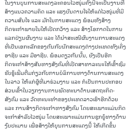
ໃນງານບຸນການສະແດງລະຄອນໄວໜຸ່ມຄັ້ງນີ້ຈະເປັນງານທີີ່
ສ້າງແນວຄວາມຄິດ ແລະ ແຮງບັນດານໃຈໃຫ້ແດ່ໄວໜຸ່ມທີ່ມີ
ຄວາມສົນໃຈ ແລະ ມັກໃນການສະແດງ ພ້ອມທັງສ້າງ
ກິດຈະກຳພາຍໃນໃຫ້ເປີດກວ້າງ ແລະ ສ້າງໂອກາດໃນການ
ແລກປ່ຽນຜົນງານ ແລະ ໄດ້ນໍາສະເໜີຜົນງານການສະແດງ
ທີ່ເປັນເອກະລັກຂອງຕົນກັບນັກສະແດງຕ່າງປະເທດທັງເຄິ່ງ
ອາຊີບ ແລະ ມືອາຊີບ. ພ້ອມດຽວກັນນັ້ນ, ຍັງເປັນອີກ
ກິດຈະກຳສ້າງສັນທາງສັງຄົມທີ່ເປີດສາທາລະນະໃຫ້ເຂົ້າຊົມ
ຮັບຮູ້ເພີ່ມຕື່ມກ່ຽວກັບການບໍລິການທາງດ້ານການສະແດງ
ໃນລາວ ໃຫ້ແກ່ຜູ້ທີ່ມາຮ່ວມງານ ແລະ ກໍເປັນການປະກອບ
ສ່ວນເຂົ້າໃນວຽກງານການພັດທະນາດ້ານເສດຖະກິດ-
ສັງຄົມ ແລະ ວັດທະນະທໍາຂອງປະເທດລາວເຮົາອີກດ້ວຍ
ແລະ ການສ້າງກິດຈະກໍາທາງສັງຄົມ ໂດຍສະເພາະແມ່ນກິດ
ຈະກໍາສໍາລັບໄວໜຸ່ມ ໂດຍສະເພາະແມ່ນການຊຸກຍູ້ທາງດ້ານ
ງົບປະມານ ເພື່ອສ້າງໃຫ້ບຸນການສະແດງນີ້ ໃຫ້ເກີດຂຶ້ນ