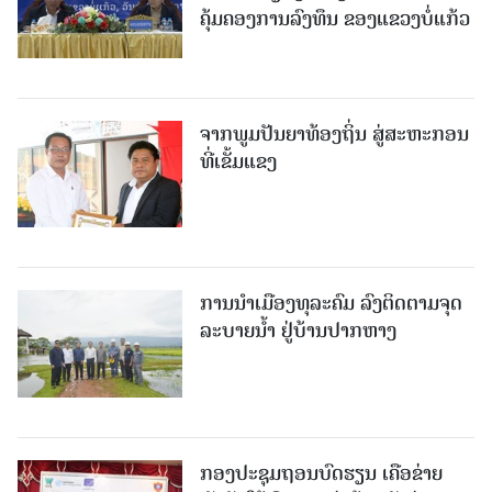
ຄຸ້ມຄອງການລົງທຶນ ຂອງແຂວງບໍ່ແກ້ວ
ຈາກພູມປັນຍາທ້ອງຖິ່ນ ສູ່ສະຫະກອນ
ທີ່ເຂັ້ມແຂງ
ການນໍາເມືອງທຸລະຄົມ ລົງຕິດຕາມຈຸດ
ລະບາຍນໍ້າ ຢູ່ບ້ານປາກຫາງ
ກອງປະຊຸມຖອນບົດຮຽນ ເຄືອຂ່າຍ