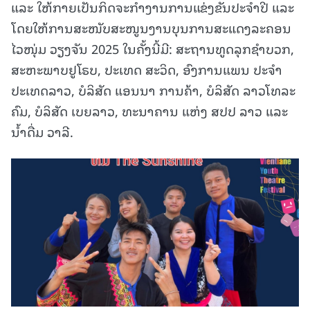
ແລະ ໃຫ້ກາຍເປັນກິດຈະກຳງານການແຂ່ງຂັນປະຈຳປີ ແລະ
ໂດຍໃຫ້ການສະໜັບສະໜູນງານບຸນການສະແດງລະຄອນ
ໄວໜຸ່ມ ວຽງຈັນ 2025 ໃນຄັ້ງນີ້ມີ: ສະຖານທູດລຸກຊໍາບວກ,
ສະຫະພາບຢູໂຣບ, ປະເທດ ສະວິດ, ອົງການແພນ ປະຈໍາ
ປະເທດລາວ, ບໍລິສັດ ແອນນາ ການຄ້າ, ບໍລິສັດ ລາວໂທລະ
ຄົມ, ບໍລິສັດ ເບຍລາວ, ທະນາຄານ ແຫ່ງ ສປປ ລາວ ແລະ
ນໍ້າດື່ມ ວາລີ.