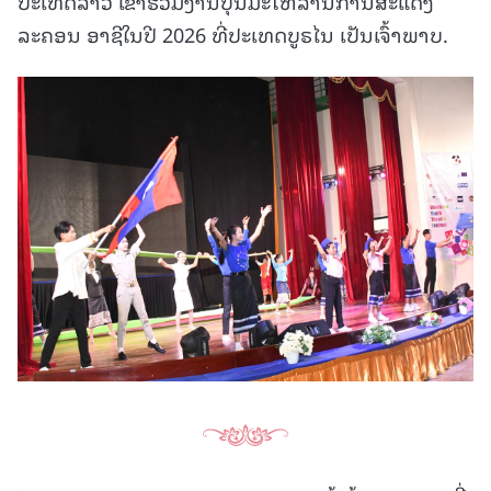
ປະເທດລາວ ເຂົ້າຮ່ວມງານບຸນມະໂຫລານການສະແດງ
ລະຄອນ ອາຊີໃນປີ 2026 ທີ່ປະເທດບູຣໄນ ເປັນເຈົ້າພາບ.