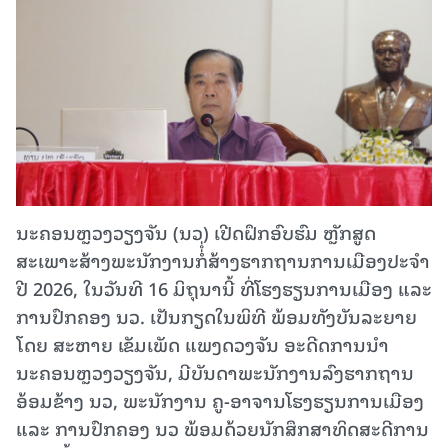
ນະຄອນຫຼວງວຽງຈັນ (ນວ) ເປີດຝຶກອົບຮົມ ຫຼັກສູດ
ສະເພາະສ້າງພະນັກງານກໍ່ໍ່ສ້າງຮາກຖານການເມືອງປະຈໍາ
ປີ 2026, ໃນວັນທີ 16 ມິຖຸນານີ້ ທີ່ໂຮງຮຽນການເມືອງ ແລະ
ການປົກຄອງ ນວ. ເປັນກຽດໃນພິທີ ພ້ອມທັງບັນລະຍາຍ
ໂດຍ ສະຫາຍ ເຂັມເພັດ ແພງດວງຈັນ ອະດີດການນໍາ
ນະຄອນຫຼວງວຽງຈັນ, ມີບັນດາພະນັກງານລົງຮາກຖານ
ອ້ອມຂ້າງ ນວ, ພະນັກງານ ຄູ-ອາຈານໂຮງຮຽນການເມືອງ
ແລະ ການປົກຄອງ ນວ ພ້ອມດ້ວຍນັກສຶກສາທິດສະດີການ