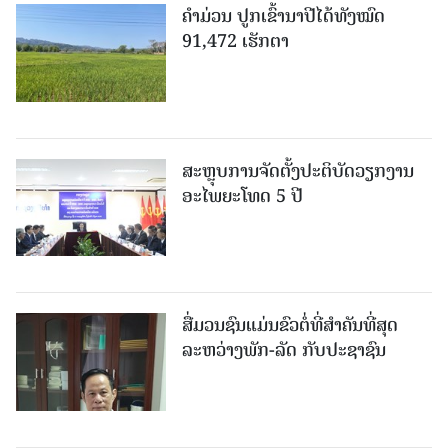
ຄໍາມ່ວນ ປູກເຂົ້ານາປີໄດ້ທັງໝົດ
91,472 ເຮັກຕາ
ສະຫຼຸບການຈັດຕັ້ງປະຕິບັດວຽກງານ
ອະໄພຍະໂທດ 5 ປີ
ສື່ມວນຊົນແມ່ນຂົວຕໍ່ທີ່ສໍາຄັນທີ່ສຸດ
ລະຫວ່າງພັກ-ລັດ ກັບປະຊາຊົນ