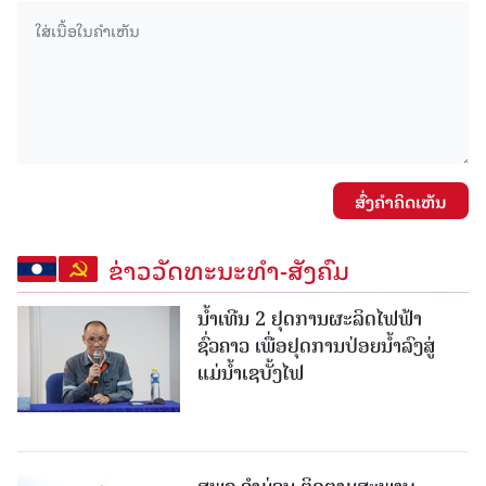
ສົ່ງຄໍາຄິດເຫັນ
ຂ່າວວັດທະນະທຳ-ສັງຄົມ
ນໍ້າເທີນ 2 ຢຸດການຜະລິດໄຟຟ້າ
ຊົ່ວຄາວ ເພື່ອຢຸດການປ່ອຍນໍ້າລົງສູ່
ແມ່ນໍ້າເຊບັ້ງໄຟ