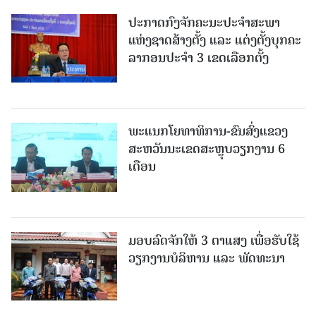
ປະກາດກົງຈັກຄະນະປະຈໍາສະພາ
ແຫ່ງຊາດສ້າງຕັ້ງ ແລະ ແຕ່ງຕັ້ງບຸກຄະ
ລາກອນປະຈໍາ 3 ເຂດເລືອກຕັ້ງ
ພະແນກໂຍທາທິການ-ຂົນສົ່ງແຂວງ
ສະຫວັນນະເຂດສະຫຼຸບວຽກງານ 6
ເດືອນ
ມອບລົດຈັກໃຫ້ 3 ຕາແສງ ເພື່ອຮັບໃຊ້
ວຽກງານບໍລິຫານ ແລະ ພັດທະນາ