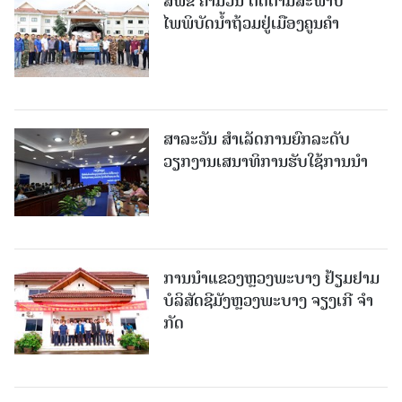
ສ​ພ​ຂ ຄໍາມ່ວນ ຕິດຕາມສະພາບ
ໄພພິບັດນໍ້າຖ້ວມຢູ່ເມືອງຄູນຄໍາ
ສາລະວັນ ສໍາເລັດການຍົກລະດັບ
ວຽກງານເສນາທິການຮັບໃຊ້ການນໍາ
ການນຳແຂວງຫຼວງພະບາງ ຢ້ຽມ​ຢາມ
ບໍ​ລິ​ສັດຊີມັງຫຼວງພະບາງ ຈຽງເກີ ຈໍາ
ກັດ