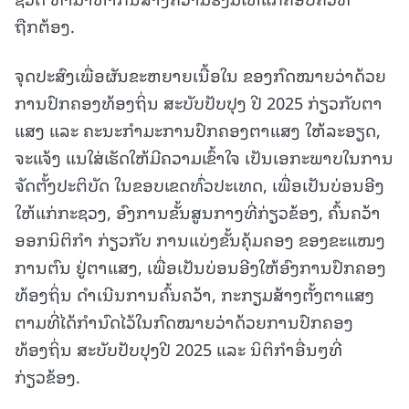
ຖືກຕ້ອງ.
ຈຸດປະສົງເພື່ອຜັນຂະຫຍາຍເນື້ອໃນ ຂອງກົດໝາຍວ່າດ້ວຍ
ການປົກຄອງທ້ອງຖິ່ນ ສະບັບປັບປຸງ ປີ 2025 ກ່ຽວກັບຕາ
ແສງ ແລະ ຄະນະກໍາມະການປົກຄອງຕາແສງ ໃຫ້ລະອຽດ,
ຈະແຈ້ງ ແນໃສ່ເຮັດໃຫ້ມີຄວາມເຂົ້າໃຈ ເປັນເອກະພາບໃນການ
ຈັດຕັ້ງປະຕິບັດ ໃນຂອບເຂດທົ່ວປະເທດ, ເພື່ອເປັນບ່ອນອີງ
ໃຫ້ແກ່ກະຊວງ, ອົງການຂັ້ນສູນກາງທີ່ກ່ຽວຂ້ອງ, ຄົ້ນຄວ້າ
ອອກນິຕິກໍາ ກ່ຽວກັບ ການແບ່ງຂັ້ນຄຸ້ມຄອງ ຂອງຂະແໜງ
ການຕົນ ຢູ່ຕາແສງ, ເພື່ອເປັນບ່ອນອີງໃຫ້ອົງການປົກຄອງ
ທ້ອງຖິ່ນ ດໍາເນີນການຄົ້ນຄວ້າ, ກະກຽມສ້າງຕັ້ງຕາແສງ
ຕາມທີ່ໄດ້ກໍານົດໄວ້ໃນກົດໝາຍວ່າດ້ວຍການປົກຄອງ
ທ້ອງຖິ່ນ ສະບັບປັບປຸງປີ 2025 ແລະ ນິຕິກຳອື່ນໆທີ່
ກ່ຽວຂ້ອງ.