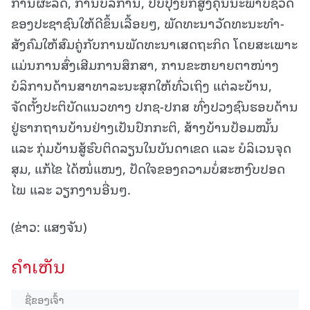
ການຜະລິດ, ການບໍລິການ, ປັບປຸງຍົກສູງຄຸນນະພາບຊີວິດ
ຂອງປະຊາຊົນໃຫ້ດີຂຶ້ນເລື້ອຍໆ, ພັດທະນາວັດທະນະທຳ-
ສັງຄົມໃຫ້ສົມຄູ່ກັບການພັດທະນາເສດຖະກິດ ໂດຍສະເພາະ
ແມ່ນການສົ່ງເສີມການສຶກສາ, ການຂະຫຍາຍຕາໜ່າງ
ບໍລິການດ້ານສາທາລະນະສຸກໃຫ້ທົ່ວເຖິງ ແຕ່ລະບ້ານ,
ຈັດຕັ້ງປະຕິບັດແນວທາງ ປກຊ-ປກສ ທົ່ງປວງຊົນຮອບດ້ານ
ຢູ່ຮາກຖານບ້ານຢ່າງເປັນປົກກະຕິ, ສ້າງບ້ານປ້ອມໝັ້ນ
ແລະ ກຸ່ມບ້ານສູ້ຮົບຕິດລຽນໃນບັນດາເຂດ ແລະ ບໍລິເວນຈຸດ
ສຸມ, ແກ້ໄຂ ໄດ້ໜໍ່ແໜງ, ປັດໃຈຂອງຄວາມບໍ່ສະຫງົບປອດ
ໄພ ແລະ ວຽກງານອື່ນໆ.
(ຂ່າວ: ແສງຈັນ)
ຄໍາເຫັນ