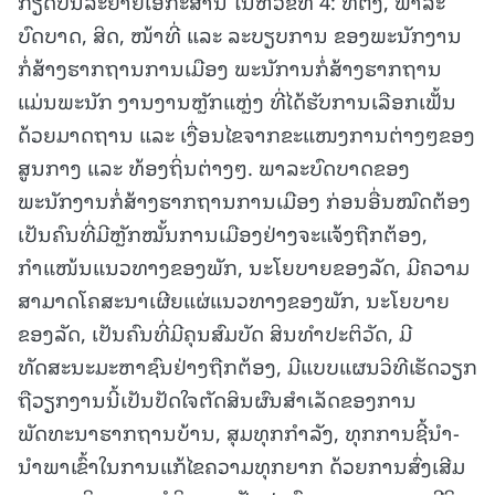
ກຽດບັນລະຍາຍເອກະສານ ໃນຫົວຂໍ້ທີ 4: ທີ່ຕັ້ງ, ພາລະ
ບົດບາດ, ສິດ, ໜ້າທີ່ ແລະ ລະບຽບການ ຂອງພະນັກງານ
ກໍ່ສ້າງຮາກຖານການເມືອງ ພະນັການກໍ່ສ້າງຮາກຖານ
ແມ່ນພະນັກ ງານງານຫຼັກແຫຼ່ງ ທີ່ໄດ້ຮັບການເລືອກເຟັ້ນ
ດ້ວຍມາດຖານ ແລະ ເງື່ອນໄຂຈາກຂະແໜງການຕ່າງໆຂອງ
ສູນກາງ ແລະ ທ້ອງຖິ່ນຕ່າງໆ. ພາລະບົດບາດຂອງ
ພະນັກງານກໍ່ສ້າງຮາກຖານການເມືອງ ກ່ອນອື່ນໝົດຕ້ອງ
ເປັນຄົນທີ່ມີຫຼັກໝັ້ນການເມືອງຢ່າງຈະແຈ້ງຖືກຕ້ອງ,
ກຳແໜ້ນແນວທາງຂອງພັກ, ນະໂຍບາຍຂອງລັດ, ມີຄວາມ
ສາມາດໂຄສະນາເຜີຍແຜ່ແນວທາງຂອງພັກ, ນະໂຍບາຍ
ຂອງລັດ, ເປັນຄົນທີ່ມີຄຸນສົມບັດ ສິນທຳປະຕິວັດ, ມີ
ທັດສະນະມະຫາຊົນຢ່າງຖືກຕ້ອງ, ມີແບບແຜນວິທີເຮັດວຽກ
ຖືວຽກງານນີ້ເປັນປັດໃຈຕັດສິນຜົນສໍາເລັດຂອງການ
ພັດທະນາຮາກຖານບ້ານ, ສຸມທຸກກຳລັງ, ທຸກການຊີ້ນໍາ-
ນໍາພາເຂົ້າໃນການແກ້ໄຂຄວາມທຸກຍາກ ດ້ວຍການສົ່ງເສີມ