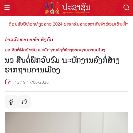
ຕ້ອນຮັບປີທ່ອງທ່ຽວລາວ 2024 ປະຊາຊົນລາວທຸກຄົນຈົ່ງພ້ອມເປັນເຈົ້າພາບທີ່ດ
ຂ່າວວັດທະນະທຳ-ສັງຄົມ
ນວ ສືບຕໍ່ຝຶກອົບຮົມ ພະນັກງານລົງກໍ່ສ້າງຮາກຖານການເມືອງ
ນວ ສືບຕໍ່ຝຶກອົບຮົມ ພະນັກງານລົງກໍ່ສ້າງ
ຮາກຖານການເມືອງ
13:19 17/06/2026