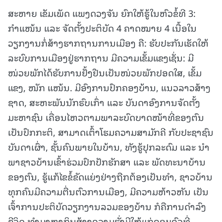
ສະຫາຍ ເຂັມເພັດ ແພງດວງຈັນ ຍົກໃຫ້ຮູ້ໃນຫົວຂໍ້ທີ 3:
ກຳແໜ້ນ ແລະ ຈັດຕັ້ງປະຕິບັດ 4 ຄາດໝາຍ 4 ເນື້ອໃນ
ວຽກງານກໍ່ສ້າງຮາກຖານການເມືອງ ຄື: ຮັບປະກັນເຮັດໃຫ້
ລະບົບການເມືອງຢູ່ຮາກຖານ ມີຄວາມເຂັ້ມແຂງເຊັ່ນ: ມີ
ໜ່ວຍພັກໄດ້ຮັບການຢັ້ງຢືນເປັນໜ່ວຍພັກປອດໃສ, ເຂັ້ມ
ແຂງ, ໜັກ ແໜ້ນ. ມີອົງການປົກຄອງບ້ານ, ແນວລາວສ້າງ
ຊາດ, ສະຫະພັນນັກຮົບເກົ່າ ແລະ ບັນດາອົງການຈັດຕັ້ງ
ມະຫາຊົນ ເຄື່ອນໄຫວຕາມພາລະບົດບາດໜ້າທີ່ຂອງຕົນ
ເປັນປົກກະຕິ, ສາມາດເຕົ້າໂຮມຄວາມສາມັກຄີ ກັບປະຊາຊົນ
ບັນດາເຜົ່າ, ຊັ້ນຄົນພາຍໃນບ້ານ, ທັງຮູ້ປຸກລະດົມ ແລະ ນໍາ
ພາຊາວບ້ານເຂົ້າຮ່ວມປົກປັກຮັກສາ ແລະ ພັດທະນາບ້ານ
ຂອງຕົນ, ຮູ້ແກ້ໄຂຂໍ້ຂັດແຍ່ງຢ່າງຖືກຕ້ອງເປັນທຳ, ຊາວບ້ານ
ທຸກຄົນມີຄວາມຕື່ນຕົວການເມືອງ, ມີຄວາມຫ້າວຫັນ ເປັນ
ເຈົ້າການປະຕິບັດວຽກງານລວມຂອງບ້ານ ກໍຄືການດໍາລົງ
ຊີວິດ ທຳມາຫາກິນສ້າງຄວາມຮັ່ງມີໃຫ້ແກ່ຄອບຄົວທີ່