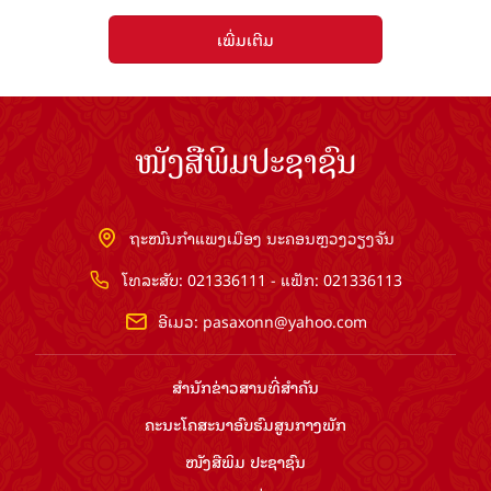
ເພີ່ມເຕີມ
ໜັງສືພິມປະຊາຊົນ
ຖະໜົນກຳແພງເມືອງ ນະຄອນຫຼວງວຽງຈັນ
ໂທລະສັບ: 021336111 - ແຟັກ: 021336113
ອີເມວ:
pasaxonn@yahoo.com
ສຳ​ນັກ​ຂ່າວ​ສານ​ທີ່​ສຳ​ຄັນ​
ຄະນະໂຄສະນາອົບຮົມ​ສູນ​ກາງ​ພັກ
ໜັງສືພິມ ປະ​ຊາ​ຊົນ