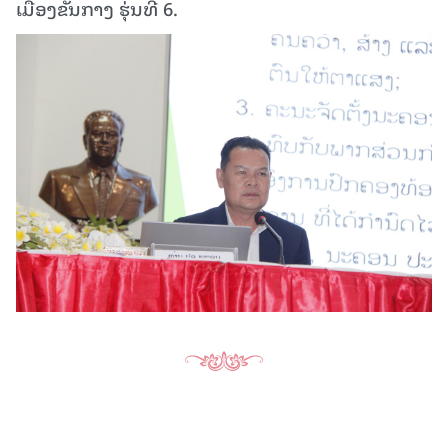
ເມືອງຂັ້ນກາງ ຮຸ່ນທີ 6.