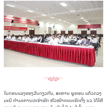
ໃນຕອນແລງຂອງວັນດຽວກັນ, ສະຫາຍ ພູທອນ ແກ້ວດວງ
ມະນີ ກໍາມະການປະຈໍາພັກ ຫົວໜ້າຄະນະຈັດຕັ້ງ ນວ ໄດ້ໃຫ້