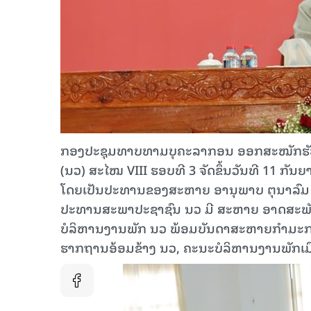
ກອງປະຊຸມທາບທາມບຸຄະລາກອນ ອອກສະໝັກຮັບເລ
(ນວ) ສະໄໝ VIII ຮອບທີ 3 ຈັດຂຶ້ນວັນທີ 11 
ໂດຍເປັນປະທານຂອງສະຫາຍ ອານຸພາບ ຕຸນາລົມ
ປະທານສະພາປະຊາຊົນ ນວ ມີ ສະຫາຍ ອາດສະພ
ບໍລິຫານງານພັກ ນວ ພ້ອມບັນດາສະຫາຍກຳມະ
ຮາກຖານອ້ອມຂ້າງ ນວ, ຄະນະບໍລິຫານງານພັກເມືອ