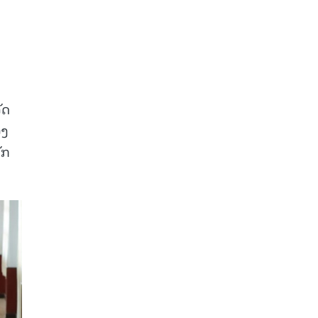
ງ
ັດ
ອງ
ັກ