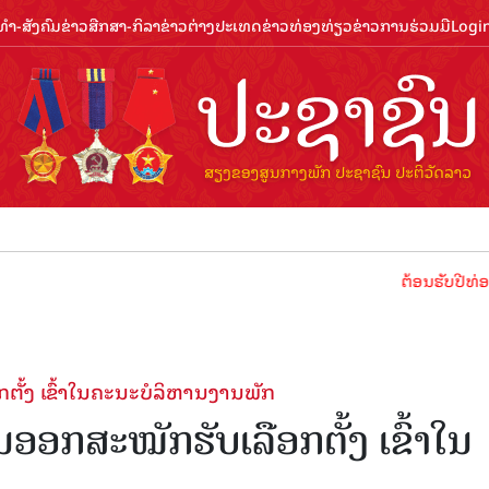
ຳ-ສັງຄົມ
ຂ່າວສືກສາ-ກິລາ
ຂ່າວຕ່າງປະເທດ
ຂ່າວທ່ອງທ່ຽວ
ຂ່າວການຮ່ວມມື
Logi
ຕ້ອນຮັບປີທ່ອງທ່ຽວລາວ 
້ງ ເຂົ້າໃນຄະນະບໍລິຫານງານພັກ
ກສະໝັກຮັບເລືອກຕັ້ງ ເຂົ້າໃນ