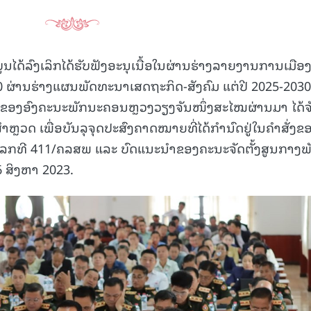
ູນໄດ້ລົງເລິກໄດ້ຮັບຟັງອະນຸເນື້ອໃນຜ່ານຮ່າງລາຍງານການເມືອ
ຜ່ານຮ່າງແຜນພັດທະນາເສດຖະກິດ-ສັງຄົມ ແຕ່ປີ 2025-2030
ອງອົງຄະນະພັກນະຄອນຫຼວງວຽງຈັນໜຶ່ງສະໄໝຜ່ານມາ ໄດ້ຈ
ສຳຫຼວດ ເພື່ອບັນລຸຈຸດປະສົງຄາດໝາຍທີ່ໄດ້ກຳນົດຢູ່ໃນຄຳສັ່ງຂ
ລກທີ 411/ຄລສພ ແລະ ບົດແນະນຳຂອງຄະນະຈັດຕັ້ງສູນກາງພ
6 ສິງຫາ 2023.