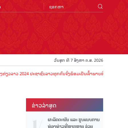
n
ວັນສຸກ ທີ 7 ສິງຫາ ຄ.ສ. 2026
2024 ປະຊາຊົນລາວທຸກຄົນຈົ່ງພ້ອມເປັນເຈົ້າພາບທີ່ດີ ຕ້ອນຮັບນັກທ່ອງທ່ຽວດ
ຂ່າວ​ລ່າ​ສຸດ
ຜະລິດຕະພັນ ແລະ ຮູບແບບການ
ທ່ອງທ່ຽວທີ່ຫຼາກຫຼາຍ ຊ່ວຍ