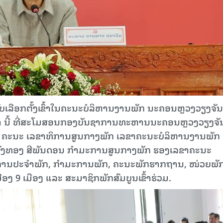
ືອກຕັ້ງເຂົ້າໃນຄະນະບໍລິຫານງານພັກ ນະຄອນຫຼວງວຽງຈັນ
ກັນຍາ ນີ້ ທີ່ສະໂມສອນກອງບັນຊາການທະຫານນະຄອນຫຼວງວຽງຈັ
 ຄະນະ ເລຂາທິການສູນກາງພັກ ເລຂາຄະນະບໍລິຫານງານພັກ
ັງທອງ ສີພັນດອນ ກຳມະການສູນກາງພັກ ຮອງເລຂາຄະນະ
ການປະຈຳພັກ, ກຳມະການພັກ, ຄະນະພັກຮາກຖານ, ໜ່ວຍພັ
ງ 9 ເມືອງ ແລະ ສະມາຊິກພັກສົມບູນເຂົ້າຮ່ວມ.