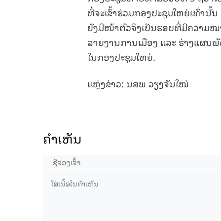
ທີ່ຈະເຂົ້າຮ່ວມກອງປະຊຸມໃຫຍ່ເທົ່ານັ
ຍັງມີໜ້າຕົວຈິງເປັນຮອບທີ່ມີຄວາມ
ລາຍງານການເມືອງ ແລະ ຮ່າງແຜນພັ
ໃນກອງປະຊຸມໃຫຍ່.
ແຫຼ່ງຂ່າວ: ນສພ ວຽງຈັນໃໝ່
ຄໍາເຫັນ