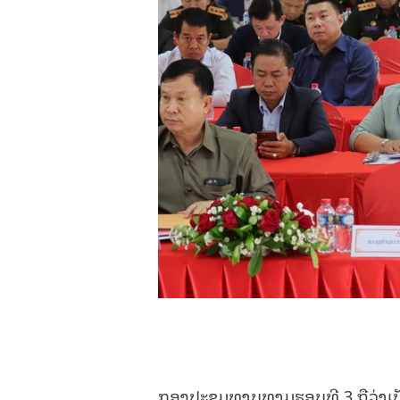
ກອງປະຊຸມທາບທາມຮອບທີ 3 ຖືວ່າເ