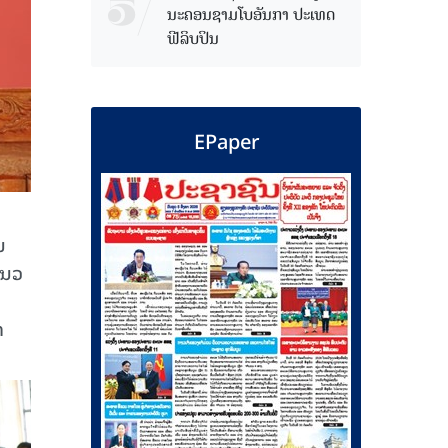
ນະຄອນຊາມໂບ​ອັນກາ ປະເທດ
ຟີລິບປິນ
EPaper
ນ
 ນວ
ກ