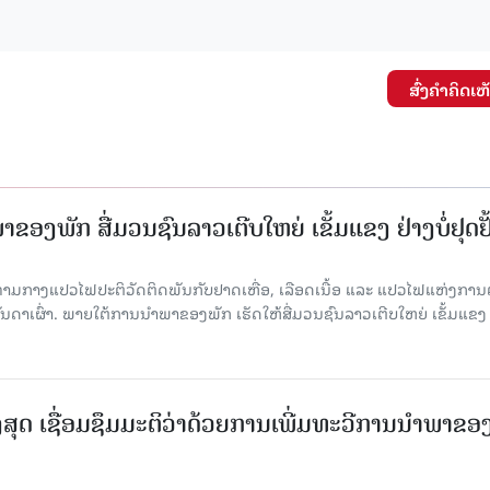
ສົ່ງຄໍາຄິດເຫ
ຂອງພັກ ສື່ມວນຊົນລາວເຕີບໃຫຍ່ ເຂັ້ມແຂງ ຢ່າງບໍ່ຢຸດຢັ
່າມກາງແປວໄຟປະຕິວັດຕິດພັນກັບຢາດເຫື່ອ, ເລືອດເນື້ອ ແລະ ແປວໄຟແຫ່ງການຕໍ່ສູ
າເຜົ່າ. ພາຍໃຕ້ການນໍາພາຂອງພັກ ເຮັດໃຫ້ສື່ມວນຊົນລາວເຕີບໃຫຍ່ ເຂັ້ມແຂງ 
ສຸດ ເຊື່ອມຊຶມມະຕິວ່າດ້ວຍການເພີ່ມທະວີການນຳພາຂອ