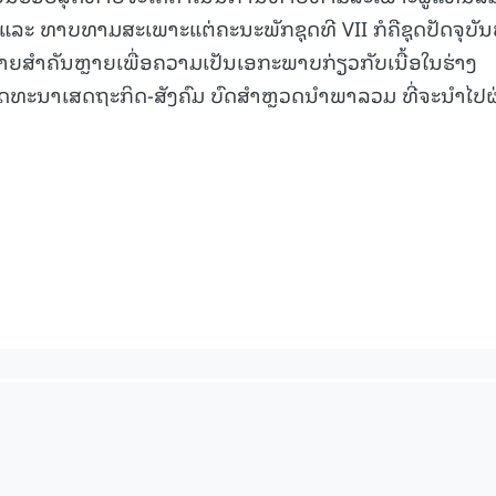
້ນ ແລະ ທາບທາມສະເພາະແຕ່ຄະນະພັກຊຸດທີ VII ກໍຄືຊຸດປັດຈຸບັນທ
ໝາຍສຳຄັນຫຼາຍເພື່ອຄວາມເປັນເອກະພາບກ່ຽວກັບເນື້ອໃນຮ່າງ
ດທະນາເສດຖະກິດ-ສັງຄົມ ບົດສຳຫຼວດນຳພາລວມ ທີ່ຈະນຳໄປຜ