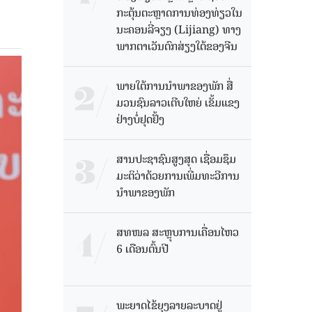
ກະຕຸ້ນຕະຫຼາດການທ່ອງທ່ຽວໃນ
ນະຄອນລີ່ຈຽງ (Lijiang) ທາງ
ພາກຕາເວັນຕົກສ່ຽງໃຕ້ຂອງຈີນ
ພາຍໃຕ້ການນໍາພາຂອງພັກ ສື່
ມວນຊົນລາວເຕີບໃຫຍ່ ເຂັ້ມແຂງ
ຢ່າງບໍ່ຢຸດຢັ້ງ
ສານປະຊາຊົນສູງສຸດ ເຊື່ອມຊຶມ
ມະຕິວ່າດ້ວຍການເພີ່ມທະວີການ
ນຳພາຂອງພັກ
ສທໜລ ສະຫຼຸບການເຄື່ອນໄຫວ
6 ເດືອນຕົ້ນປີ
ພະຍາດໄຂ້ຍຸງລາຍລະບາດຢູ່