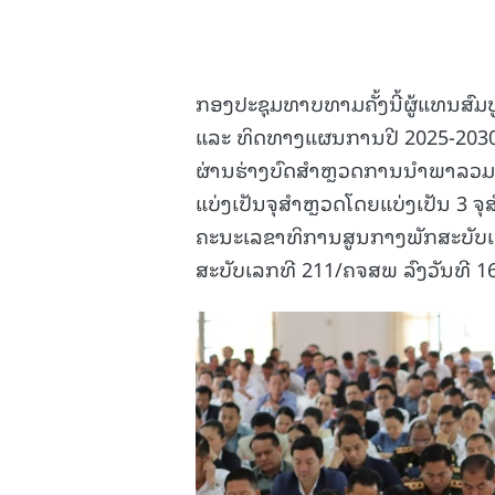
ກອງປະຊຸມທາບທາມຄັ້ງນີ້ຜູ້ແທນສົມບ
ແລະ ທິດທາງແຜນການປີ 2025-2030 
ຜ່ານຮ່າງບົດສຳຫຼວດການນຳພາລວມຂ
ແບ່ງເປັນຈຸສຳຫຼວດໂດຍແບ່ງເປັນ 3 ຈຸ
ຄະນະເລຂາທິການສູນກາງພັກສະບັບເ
ສະບັບເລກທີ 211/ຄຈສພ ລົງວັນທີ 1