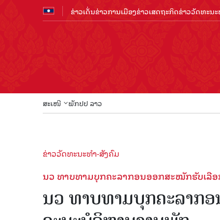
ຂ່າວເດັ່ນ
ຂ່າວການເມືອງ
ຂ່າວເສດຖະກິດ
ຂ່າວວັດທະນະທ
ສະເໜີ
ພັກປປ ລາວ
ຂ່າວວັດທະນະທຳ-ສັງຄົມ
ນວ ທາບທາມບຸກຄະລາກອນອອກສະໝັກຮັບເລືອກຕັ
ນວ ທາບທາມບຸກຄະລາກອນອອ