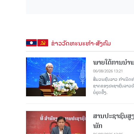
ຂ່າວວັດທະນະທຳ-ສັງຄົມ
ພາຍໃຕ້ການນໍາພາ
06/08/2026 13:21
ສື່ມວນຊົນລາວ ກຳເນີດທ
ຊາດຂອງປະຊາຊົນລາວບັນດ
ບໍ່ຢຸດຢັ້ງ.
ສານປະຊາຊົນສູງ
ພັກ