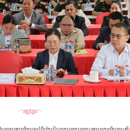
ປັນຮອບສຸດທ້າຍຈະໄດ້ດຳເນີນການທາບທາມສະເພາະຜູ້ແທນສົ