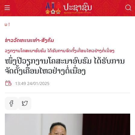
ຕ້ອນຮັ
ຂ່າວວັດທະນະທຳ-ສັງຄົມ
ວຽກງານໂຄສະນາອົບຮົມ ໄດ້ຮັບການຈັດຕັ້ງເຄື່ອນໄຫວຢ່າງຕໍ່ເນື່ອງ
ໜຶ່ງປີວຽກງານໂຄສະນາອົບຮົມ ໄດ້ຮັບການ
ຈັດຕັ້ງເຄື່ອນໄຫວຢ່າງຕໍ່ເນື່ອງ
13:49 24/01/2025