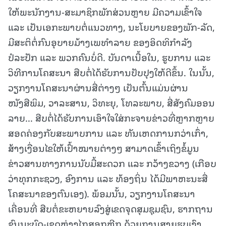
ໃຫ້ພະນັກງານ-ສະມາຊິກພັກສ່ວນຫຼາຍ ມີຄວາມເຂົ້າໃຈ
ແລະ ເປັນເອກະພາບຕໍ່ແນວທາງ, ນະໂຍບາຍຂອງພັກ-ລັດ,
ມີສະຕິຕໍ່ກົນອຸບາຍມ້າງເພທໍາລາຍ ຂອງອິດທິກໍາລັງ
ປໍລະປັກ ແລະ ພວກຄົນບໍ່ດີ. ບັນດາເນື້ອໃນ, ຮູບການ ແລະ
ວິທີການໂຄສະນາ ສືບຕໍ່ໄດ້ຮັບການປັບປຸງໃຫ້ດີຂຶ້ນ. ໃນນັ້ນ,
ວຽກງານໂຄສະນາຜ່ານສື່ຕ່າງໆ ເປັນຕົ້ນແມ່ນຜ່ານ
ໜັງສືພິມ, ວາລະສານ, ວິທະຍຸ, ໂທລະພາບ, ສື່ສັງຄົມອອນ
ລາຍ... ສືບຕໍ່ໄດ້ຮັບການເອົາໃຈໃສ່ກະຈາຍຂ່າວທີ່ຫຼາກຫຼາຍ
ສອດຄ່ອງກັບສະພາບການ ແລະ ທັນເຫດການກວ່າເກົ່າ,
ສ້າງເງື່ອນໄຂໃຫ້ເປົ້າໝາຍຕ່າງໆ ສາມາດເຂົ້າເຖິງຂໍ້ມູນ
ຂ່າວສານທາງການນັບມື້ສະດວກ ແລະ ກວ້າງຂວາງ (ເກືອບ
ວ່າທຸກກະຊວງ, ອົງການ ແລະ ທ້ອງຖິ່ນ ໄດ້ມີພາຫະນະສື່
ໂຄສະນາຂອງຕົນເອງ). ພ້ອມນັ້ນ, ວຽກງານໂຄສະນາ
ເຄື່ອນທີ່ ສືບຕໍ່ຂະຫຍາຍລົງສູ່ເຂດຈຸດສຸມຊຸມຊົນ, ຮາກຖານ
ຊົນນະບົດ-ເຂດຫ່າງໄກສອກຫຼີກ ດ້ວຍການສາຍຮູບເງົາ