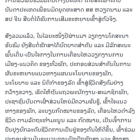
ບັນດາປະເທດເພື່ອນມິດຍຸດທະສາດ ສສ ຫວຽດນາມ ແລະ
ສປ ຈີນ ສືບຕໍ່ໄດ້ຮັບການເສີມຂະຫຍາຍເຂົ້າສູ່ຕົວຈິງ.
ສັງລວມແລ້ວ, ໃນໄລຍະໜຶ່ງປີຜ່ານມາ ວຽກງານໂຄສະນາ
ອົບຮົມ ຍັງສືບຕໍ່ຮັກສາໄດ້ບົດບາດສໍາຄັນ ແລະ ມີລັກສະນະ
ພົ້ນເດັ່ນ-ເປັນໃຈກາງໃນການເຄື່ອນໄຫວວຽກງານການ
ເມືອງ-ແນວຄິດ ຂອງທົ່ວພັກ, ປະກອບສ່ວນສໍາຄັນໃນການ
ຜັນຂະຫຍາຍແນວທາງແຜນນະໂຍບາຍຂອງພັກ,
ນະໂຍບາຍ ແລະ ນິຕິກໍາຂອງລັດ ເຂົ້າສູ່ຊີວິດສັງຄົມຢ່າງ
ກວ້າງຂວາງ, ເຮັດໃຫ້ຖັນແຖວພະນັກງານ-ສະມາຊິກພັກ,
ປະຊາຊົນບັນດາເຜົ່າສ່ວນໃຫຍ່ມີຄວາມຮັບຮູ້, ເຂົ້າໃຈແນວ
ທາງຂອງພັກ, ລະບຽບກົດໝາຍຂອງລັດ, ເຄື່ອນໄຫວດໍາລົງ
ຊີວິດ ຕາມລັດຖະທໍາມະນູນ ແລະ ກົດໝາຍ, ເປັນເຈົ້າການ
ປັບປຸງຍົກລະດັບຊີວິດການເປັນຢູ່ຂອງຕົນໃຫ້ດີຂຶ້ນ, ເຂົ້າຮ່ວມ
ປະກອບສ່ວນໃນຂະບວນການປົກປັກຮັກສາ ແລະ ສ້າງສາ