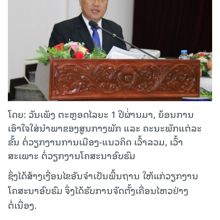
ໂດຍ: ວັນເພັງ ຕະຫຼອດໄລຍະ 1 ປີຜ່່ານມາ, ຍ້ອນການ
ເອົາໃຈໃສ່ນໍາພາຂອງສູນກາງພັກ ແລະ ຄະນະພັກແຕ່ລະ
ຂັ້ນ ຕໍ່ວຽກງານການເມືອງ-ແນວຄິດ ເວົ້າລວມ, ເວົ້າ
ສະເພາະ ຕໍ່ວຽກງານໂຄສະນາອົບຮົມ
ຊຶ່ງໄດ້ສ້າງເງື່ອນໄຂອັນຈໍາເປັນພື້ນຖານ ໃຫ້ແກ່ວຽກງານ
ໂຄສະນາອົບຮົມ ຈຶ່ງໄດ້ຮັບການຈັດຕັ້ງເຄື່ອນໄຫວຢ່າງ
ຕໍ່ເນື່ອງ.