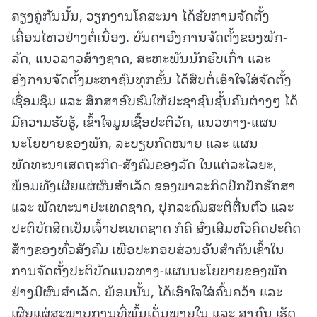
ຄຽງຄູ່ກັນນັ້ນ, ວຽກງານໂຄສະນາ ໄດ້ຮັບການຈັດຕັ້ງ
ເຄື່ອນໄຫວຢ່າງຕໍ່ເນື່ອງ. ບັນດາອົງການຈັດຕັ້ງຂອງພັກ-
ລັດ, ແນວລາວສ້າງຊາດ, ສະຫະພັນນັກຮົບເກົ່າ ແລະ
ອົງການຈັດຕັ້ງມະຫາຊົນທຸກຂັ້ນ ໄດ້ສືບຕໍ່ເອົາໃຈໃສ່ຈັດຕັ້ງ
ເຊື່ອມຊຶມ ແລະ ສຶກສາອົບຮົມໃຫ້ປະຊາຊົນຊັ້ນຄົນຕ່າງໆ ໄດ້
ມີຄວາມຮັບຮູ້, ເຂົ້າໃຈມູນເຊື້ອປະຕິວັດ, ແນວທາງ-ແຜນ
ນະໂຍບາຍຂອງພັກ, ລະບຽບກົດໝາຍ ແລະ ແຜນ
ພັດທະນາເສດຖະກິດ-ສັງຄົມຂອງລັດ ໃນແຕ່ລະໄລຍະ,
ພ້ອມທັງເຜີຍແຜ່ຜົນສໍາເລັດ ຂອງພາລະກິດປົກປັກຮັກສາ
ແລະ ພັດທະນາປະເທດຊາດ, ປຸກລະດົມສະຕິຕື່ນຕົວ ແລະ
ປະຕິບັດສິດເປັນເຈົ້າປະເທດຊາດ ກໍຄື ສົ່ງເສີມຫົວຄິດປະດິດ
ສ້າງຂອງທົ່ວສັງຄົມ ເພື່ອປະກອບສ່ວນອັນສໍາຄັນເຂົ້າໃນ
ການຈັດຕັ້ງປະຕິບັດແນວທາງ-ແຜນນະໂຍບາຍຂອງພັກ
ຢ່າງມີຜົນສໍາເລັດ. ພ້ອມນັ້ນ, ໄດ້ເອົາໃຈໃສ່ຄົ້ນຄວ້າ ແລະ
ເຜີຍແຜ່ສະພາບການທີ່ພົ້ນເດັ່ນພາຍໃນ ແລະ ສາກົນ ເຮັດ