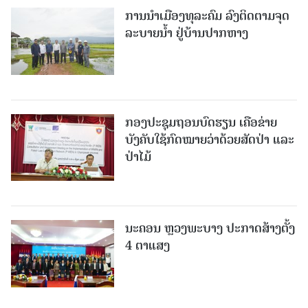
ການນໍາເມືອງທຸລະຄົມ ລົງຕິດຕາມຈຸດ
ລະບາຍນໍ້າ ຢູ່ບ້ານປາກຫາງ
ກອງປະຊຸມຖອນບົດຮຽນ ເຄືອຂ່າຍ
ບັງຄັບໃຊ້ກົດໝາຍວ່າດ້ວຍສັດປ່າ ແລະ
ປ່າໄມ້
ນະຄອນ ຫຼວງພະບາງ ປະ​ກາດ​ສ້າງ​ຕັ້ງ
4 ຕາແສງ