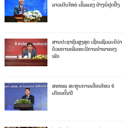
ລາວເຕີບໃຫຍ່ ເຂັ້ມແຂງ ຢ່າງບໍ່ຢຸດຢັ້ງ
ສານປະຊາຊົນສູງສຸດ ເຊື່ອມຊຶມມະຕິວ່າ
ດ້ວຍການເພີ່ມທະວີການນຳພາຂອງ
ພັກ
ສທໜລ ສະຫຼຸບການເຄື່ອນໄຫວ 6
ເດືອນຕົ້ນປີ