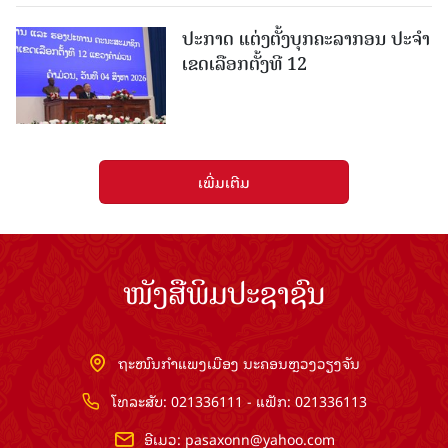
ປະກາດ ແຕ່ງຕັ້ງບຸກຄະລາກອນ ປະຈໍາ
ເຂດເລືອກຕັ້ງທີ 12
ເພີ່ມເຕີມ
ໜັງສືພິມປະຊາຊົນ
ຖະໜົນກຳແພງເມືອງ ນະຄອນຫຼວງວຽງຈັນ
ໂທລະສັບ: 021336111 - ແຟັກ: 021336113
ອີເມວ:
pasaxonn@yahoo.com