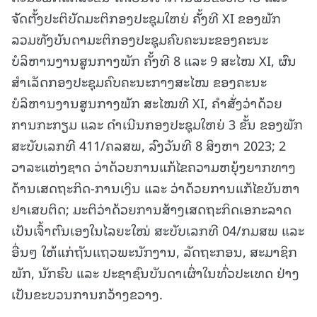
ຈັດຕັ້ງປະຕິບັດມະຕິກອງປະຊຸມໃຫຍ່ ຄັ້ງທີ XI ຂອງພັກ
ລວມທັງບັນດາມະຕິກອງປະຊຸມຄົບຄະນະຂອງຄະນະ
ບໍລິຫານງານສູນກາງພັກ ຄັ້ງທີ 8 ແລະ 9 ສະໄໝ XI, ຜົນ
ສໍາເລັດກອງປະຊຸມຄົບຄະນະກາງສະໄໝ ຂອງຄະນະ
ບໍລິຫານງານສູນກາງພັກ ສະໄໝທີ XI, ຄໍາສັ່ງວ່າດ້ວຍ
ການກະກຽມ ແລະ ດໍາເນີນກອງປະຊຸມໃຫຍ່ 3 ຂັ້ນ ຂອງພັກ
ສະບັບເລກທີ 411/ຄລສພ, ລົງວັນທີ 8 ສິງຫາ 2023; 2
ວາລະແຫ່ງຊາດ ວ່າດ້ວຍການແກ້ໄຂຄວາມຫຍຸ້ງຍາກທາງ
ດ້ານເສດຖະກິດ-ການເງິນ ແລະ ວ່າດ້ວຍການແກ້ໄຂບັນຫາ
ຢາເສບຕິດ; ມະຕິວ່າດ້ວຍການສ້າງເສດຖະກິດເອກະລາດ
ເປັນເຈົ້າຕົນເອງໃນໄລຍະໃໝ່ ສະບັບເລກທີ 04/ກມສພ ແລະ
ອື່ນໆ ໃຫ້ແກ່ຖັນແຖວພະນັກງານ, ລັດຖະກອນ, ສະມາຊິກ
ພັກ, ນັກຮົບ ແລະ ປະຊາຊົນບັນດາເຜົ່າໃນທົ່ວປະເທດ ຢ່າງ
ເປັນຂະບວນການກວ້າງຂວາງ.