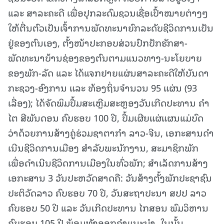
ແລະ ສາລະຄະດີ ເພື່ອປຸກລະດົມຊວນເຊື່ອເປົ້າໝາຍຕ່າງໆ
ໃຫ້ຕື່ນຕົວເປັນເຈົ້າການພັດທະນາຍົກລະດັບຊີວິດການເປັນ
ຢູ່ຂອງຕົນເອງ, ຕັ້ງໜ້າປະກອບສ່ວນປົກປັກຮັກສາ-
ພັດທະນາບ້ານຊ່ອງຂອງຕົນຕາມແນວທາງ-ນະໂຍບາຍ
ຂອງພັກ-ລັດ ແລະ ໄດ້ແຈກຢາຍແຜ່ນສາລະຄະດີໃຫ້ບັນດາ
ກະຊວງ-ອົງການ ແລະ ທ້ອງຖິ່ນຈໍານວນ 95 ແຜ່ນ (93
ເລື່ອງ); ໄດ້ຈັດພິມປຶ້ມສະເຫຼີມສະຫຼອງວັນເກີດປະທານ ຄໍາ
ໄຕ ສີພັນດອນ ຄົບຮອບ 100 ປີ, ປຶ້ມເຜີຍແຜ່ແຜນແມ່ບົດ
ວ່າດ້ວຍການສ້າງຄູ່ຮ່ວມຊາຕາກຳ ລາວ-ຈີນ, ເອກະສານດໍາ
ເນີນຊີວິດການເມືອງ ສໍາລັບພະນັກງານ, ສະມາຊິກພັກ
ເພື່ອດໍາເນີນຊີວິດການເມືອງໃນທົ່ວພັກ; ສໍາເລັດການສ້າງ
ເອກະສານ 3 ວັນປະຫວັດສາດຄື: ວັນສ້າງຕັ້ງພັກປະຊາຊົນ
ປະຕິວັດລາວ ຄົບຮອບ 70 ປີ, ວັນສະຖາປະນາ ສປປ ລາວ
ຄົບຮອບ 50 ປີ ແລະ ວັນເກີດປະທານ ໄກສອນ ພົມວິຫານ
ຄົບຮອບ 105 ປີ ພ້ອມທັງອອກຄໍາແນະນໍາ. ໃນນັ້ນ,