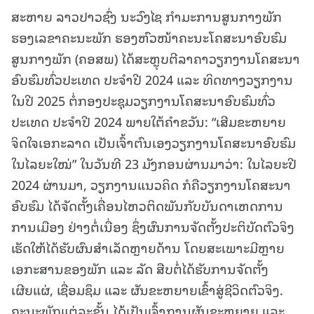
ສະຫາຍ ລາວປາວຊົ່ງ ນະວົງໄຊ ກໍາມະການສູນກາງພັກ
ຮອງເລຂາຄະນະພັກ ຮອງຫົວໜ້າຄະນະໂຄສະນາອົບຮົມ
ສູນກາງພັກ (ຄອສພ) ໄດ້ສະຫຼຸບຕີລາຄາວຽກງານໂຄສະນາ
ອົບຮົມທົ່ວປະເທດ ປະຈຳປີ 2024 ແລະ ທິດທາງວຽກງານ
ໃນປີ 2025 ຕໍ່ກອງປະຊຸມວຽກງານໂຄສະນາອົບຮົມທົ່ວ
ປະເທດ ປະຈໍາປີ 2024 ພາຍໃຕ້ຄໍາຂວັນ: “ເສີມຂະຫຍາຍ
ຈິດໃຈເອກະລາດ ເປັນເຈົ້າຕົນເອງວຽກງານໂຄສະນາອົບຮົມ
ໃນໄລຍະໃໝ່” ໃນວັນທີ 23 ມັງກອນຜ່ານມາວ່າ: ໃນໄລຍະປີ
2024 ຜ່ານມາ, ວຽກງານແນວຄິດ ກໍຄືວຽກງານໂຄສະນາ
ອົບຮົມ ໄດ້ຈັດຕັ້ງເຄື່ອນໄຫວຕິດພັນກັບບັນດາເຫດການ
ການເມືອງ ຢ່າງຕໍ່ເນື່ອງ ຊຶ່ງຜົນການຈັດຕັ້ງປະຕິບັດຕົວຈິງ
ເຮັດໃຫ້ໄດ້ຮັບຜົນສໍາເລັດຫຼາຍດ້ານ ໂດຍສະເພາະມີຫຼາຍ
ເອກະສານຂອງພັກ ແລະ ລັດ ສືບຕໍ່ໄດ້ຮັບການຈັດຕັ້ງ
ເຜີຍແຜ່, ເຊື່ອມຊຶມ ແລະ ຜັນຂະຫຍາຍເຂົ້າສູ່ຊີວິດຕົວຈິງ.
ຄະນະພັກແຕ່ລະຂັ້ນ ໄດ້ເປັນເຈົ້າການຜັນຂະຫຍາຍ ແລະ