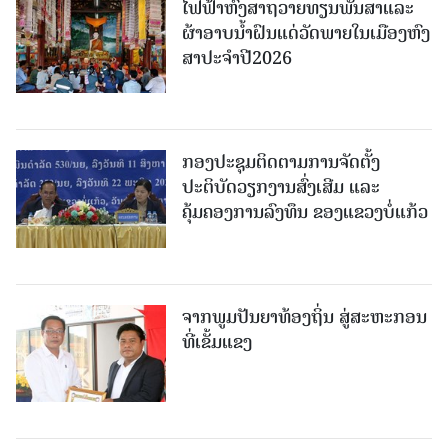
ໄຟຟ້າຫົງສາຖວາຍທຽນພັນສາແລະ
ຜ້າອາບນໍ້າຝົນແດ່ວັດພາຍໃນເມືອງຫົງ
ສາປະຈໍາປີ2026
ກອງປະຊຸມຕິດຕາມການຈັດຕັ້ງ
ປະຕິບັດວຽກງານສົ່ງເສີມ ແລະ
ຄຸ້ມຄອງການລົງທຶນ ຂອງແຂວງບໍ່ແກ້ວ
ຈາກພູມປັນຍາທ້ອງຖິ່ນ ສູ່ສະຫະກອນ
ທີ່ເຂັ້ມແຂງ