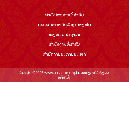
ສຳ​ນັກ​ຂ່າວ​ສານ​ທີ່​ສຳ​ຄັນ​
ຄະນະໂຄສະນາອົບຮົມ​ສູນ​ກາງ​ພັກ
ໜັງສືພິມ ປະ​ຊາ​ຊົນ
ສຳ​ນັກ​ງານ​ທີ່​ສຳ​ຄັນ
ສຳ​ນັກ​ງານ​ປະ​ທານ​ປະ​ເທດ
ລິຂະສິດ ©2026 www.pasaxon.org.la. ສະຫງວນໄວ້ເຊິງສິດ
ທັງຫມົດ