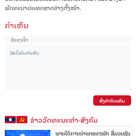
ພັດທະນາປະເທດຊາດຢ່າງຕັ້ງໜ້າ.
ຄໍາເຫັນ
ສົ່ງຄໍາຄິດເຫັນ
ຂ່າວວັດທະນະທຳ-ສັງຄົມ
ພາຍໃຕ້ການນໍາພາຂອງພັກ ສື່ມວນຊົນ