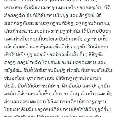
ເອກະສານອົບຮົມແນວທາງ-ແຜນນະໂຍບາຍຂອງພັກ, ນິຕິ
ກໍາຂອງລັດ ສືບຕໍ່ໄດ້ຮັບການປັບປຸງ ແລະ ສ້າງໃໝ່ ໃຫ້
ສອດຄ່ອງກັບສະພາບວຽກງານຕົວຈິງ; ວຽກງານຕິດຕາມ,
ເກັບກຳສະພາບແນວຄິດ-ຫາງສຽງສັງຄົມ ໄດ້ມີການປັບປຸງ
ແລະ ດໍາເນີນການເຄື່ອນໄຫວເປັນປົກກະຕິ; ວຽກງານຄົ້ນ
ຄວ້າທິດສະດີ ແລະ ສັງລວມພຶດຕິກໍາຂອງພັກ ໄດ້ຮັບການ
ເອົາໃຈໃສ່ປັບປຸງ ແລະ ມີບາດກ້າວພົ້ນເດັ່ນຂຶ້ນ; ສື່ສິ່ງພິມ
ຕ່າງໆ ຂອງພັກ-ລັດ ໂດຍສະເພາະແມ່ນວາລະສານ ແລະ
ໜັງສືພິມ ສືບຕໍ່ໄດ້ຮັບການປັບປຸງ ຕິດພັນກັບການຫັນເປັນ
ທັນສະໄໝ; ບຸກຄະລາກອນ ທີ່ເຮັດວຽກງານໂຄສະນາ
ອົບຮົມ ສືບຕໍ່ໄດ້ຮັບການກໍ່ສ້າງ, ຝຶກອົບຮົມ ແລະ ບໍາລຸງຍົກ
ລະດັບ ມີຈໍານວນເພີ່ມຂຶ້ນ; ພື້ນຖານວັດຖຸ-ເຕັກນິກ ແລະ ສິ່ງ
ອໍານວຍຄວາມສະດວກ ໃຫ້ແກ່ການເຄື່ອນໄຫວວຽກງານ
ໂຄສະນາອົບຮົມ ບາງດ້ານໄດ້ຮັບການເອົາໃຈໃສ່ປັບປຸງດີຂຶ້ນ;
ການພົວພັນຮ່ວມມືກັບຕ່າງປະເທດ ໂດຍສະເພາະກັບ