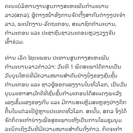
ຄະນະບໍລິຫານງານສູນກາງສະຫະພັນກຳມະບານ
ລາວ(ສກລ), ຜູ້ຕາງໜ້າອົງການຈັດຕັ້ງສາກົນຕ່າງໆປະຈຳ
ລາວ, ພະນັກງານ-ລັດຖະກອນ, ສະມາຊິກກໍາມະບານ,
ກໍາມະກອນ ແລະ ປະຊາຊົນຊາວນະຄອນຫຼວງວຽງຈັນ
ເຂົ້າຮ່ວມ.
ທ່ານ ເລັດ ໄຊຍະພອນ ປະທານສູນກາງສະຫະພັນ
ກຳມະບານລາວກ່າວວ່າ: ວັນທີ 1 ພຶດສະພາໄດ້ກາຍເປັນ
ວັນບຸນໃຫຍ່ທີ່ມີຄວາມໝາຍສຳຄັນຢ່າງຍິ່ງຂອງຊົນຊັ້ນ
ກຳມະກອນ ແລະ ຊາວຜູ້ອອກແຮງງານໃນທົ່ວໂລກ, ເປັນວັນ
ບຸນມະຫາສາມັກຄີທີ່ຊົນຊັ້ນກຳມະກອນໄດ້ສະແດງພະລັງ
ແຮງເຂັ້ມແຂງຂອງຕົນ ແລະ ມີການສະເຫຼີມສະຫຼອງຢ່າງຄຶກ
ຄື້ນໃນແຕ່ລະປີຢູ່ຫຼາຍປະເທດທົ່ວໂລກ. ສະນັ້ນ, ສກລ ຈຶ່ງໄດ້
ຈັດກິດຈະກຳຍ່າງເພື່ອສຸຂະພາບທັງເປັນການໂຮມຊຸມນຸມ
ລະນຶກເຖິງວັນທີ່ມີຄວາມໝາຍສຳຄັນດັ່ງກ່າວ. ກິດຈະກຳ