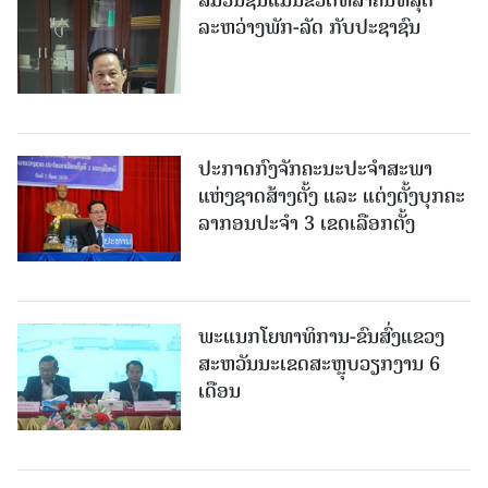
ສື່ມວນຊົນແມ່ນຂົວຕໍ່ທີ່ສໍາຄັນທີ່ສຸດ
ລະຫວ່າງພັກ-ລັດ ກັບປະຊາຊົນ
ປະກາດກົງຈັກຄະນະປະຈໍາສະພາ
ແຫ່ງຊາດສ້າງຕັ້ງ ແລະ ແຕ່ງຕັ້ງບຸກຄະ
ລາກອນປະຈໍາ 3 ເຂດເລືອກຕັ້ງ
ພະແນກໂຍທາທິການ-ຂົນສົ່ງແຂວງ
ສະຫວັນນະເຂດສະຫຼຸບວຽກງານ 6
ເດືອນ