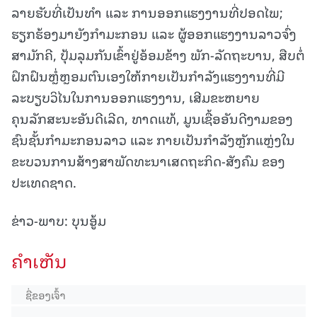
ລາຍຮັບທີ່ເປັນທຳ ແລະ ການອອກແຮງງານທີ່ປອດໄພ;
ຮຽກຮ້ອງມາຍັງກໍາມະກອນ ແລະ ຜູ້ອອກແຮງງານລາວຈົ່ງ
ສາມັກຄີ, ປຸ້ມລຸມກັນເຂົ້າຢູ່ອ້ອມຂ້າງ ພັກ-ລັດຖະບານ, ສືບຕໍ່
ຝຶກຝົນຫຼໍ່ຫຼອມຕົນເອງໃຫ້ກາຍເປັນກຳລັງແຮງງານທີ່ມີ
ລະບຽບວິໄນໃນການອອກແຮງງານ, ເສີມຂະຫຍາຍ
ຄຸນລັກສະນະອັນດີເລີດ, ທາດແທ້, ມູນເຊື້ອອັນດີງາມຂອງ
ຊົນຊັ້ນກໍາມະກອນລາວ ແລະ ກາຍເປັນກໍາລັງຫຼັກແຫຼ່ງໃນ
ຂະບວນການສ້າງສາພັດທະນາເສດຖະກິດ-ສັງຄົມ ຂອງ
ປະເທດຊາດ.
ຂ່າວ-ພາບ: ບຸນອູ້ມ
ຄໍາເຫັນ