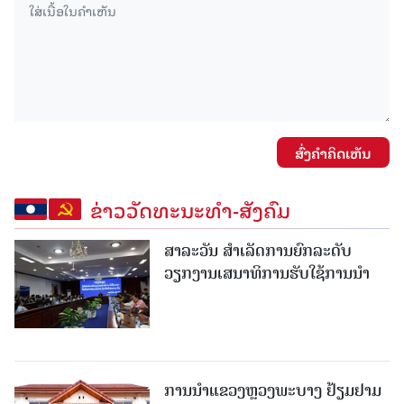
ສົ່ງຄໍາຄິດເຫັນ
ຂ່າວວັດທະນະທຳ-ສັງຄົມ
ສາລະວັນ ສໍາເລັດການຍົກລະດັບ
ວຽກງານເສນາທິການຮັບໃຊ້ການນໍາ
ການນຳແຂວງຫຼວງພະບາງ ຢ້ຽມ​ຢາມ