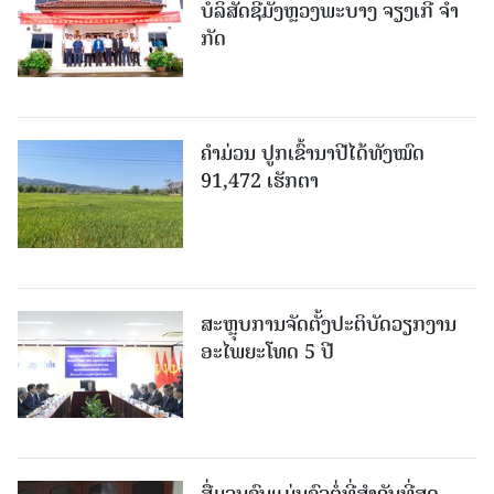
ບໍ​ລິ​ສັດຊີມັງຫຼວງພະບາງ ຈຽງເກີ ຈໍາ
ກັດ
ຄໍາມ່ວນ ປູກເຂົ້ານາປີໄດ້ທັງໝົດ
91,472 ເຮັກຕາ
ສະຫຼຸບການຈັດຕັ້ງປະຕິບັດວຽກງານ
ອະໄພຍະໂທດ 5 ປີ