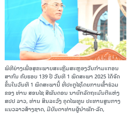
ພິທີຍ່າງເພື່ອສຸຂະພາບສະເຫຼີມສະຫຼອງວັນ​ກໍາມະກອນ​
ສາກົນ ຄົບຮອບ 139 ປີ ວັນທີ 1 ພຶດສະພາ 2025 ໄດ້ຈັດ
ຂຶ້ນໃນວັນທີ 1 ພຶດສະພານີ້ ທີ່ປະຕູໄຊໂດຍການເຂົ້າຮ່ວມ
ຂອງ ທ່ານ ສອນໄຊ ສີພັນດອນ ນາຍົກລັດຖະມົນຕີແຫ່ງ
ສປປ ລາວ, ທ່ານ ສິນລະວົງ ຄຸດໄພທູນ ປະທານສູນກາງ
ແນວລາວສ້າງຊາດ, ມີບັນດາທ່ານຜູ້ນຳ​ພັກ-ລັດ,