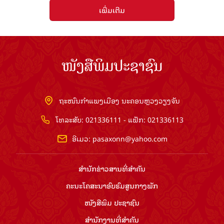
ເພີ່ມເຕີມ
ໜັງສືພິມປະຊາຊົນ
ຖະໜົນກຳແພງເມືອງ ນະຄອນຫຼວງວຽງຈັນ
ໂທລະສັບ: 021336111 - ແຟັກ: 021336113
ອີເມວ:
pasaxonn@yahoo.com
ສຳ​ນັກ​ຂ່າວ​ສານ​ທີ່​ສຳ​ຄັນ​
ຄະນະໂຄສະນາອົບຮົມ​ສູນ​ກາງ​ພັກ
ໜັງສືພິມ ປະ​ຊາ​ຊົນ
ສຳ​ນັກ​ງານ​ທີ່​ສຳ​ຄັນ