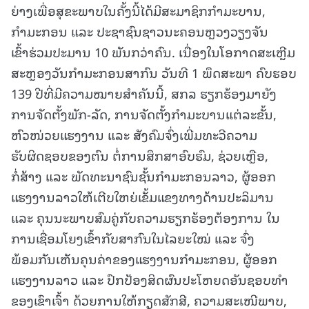
ຍ່າງເພື່ອສຸຂະພາບໃນຄັ້ງນີ້ໄດ້ມີສະມາຊິກກໍາມະບານ,
ກໍາມະກອນ ແລະ ປະຊາຊົນຊາວນະຄອນຫຼວງວຽງຈັນ
ເຂົ້າຮ່ວມປະມານ 10 ພັນກວ່າຄົນ. ເນື່ອງໃນໂອກາດສະເຫຼີມ
ສະຫຼອງວັນກໍາມະກອນສາກົນ ວັນທີ 1 ພຶດສະພາ ຄົບຮອບ
139 ປີທີ່ມີຄວາມໝາຍສໍາຄັນນີ້, ສກລ ຮຽກຮ້ອງມາຍັງ
ການຈັດຕັ້ງພັກ-ລັດ, ການຈັດຕັ້ງກໍາມະບານແຕ່ລະຂັ້ນ,
ຫົວໜ່ວຍແຮງງານ ແລະ ສັງຄົມຈົ່ງເພີ່ມທະວີຄວາມ
ຮັບຜິດຊອບຂອງຕົນ ຕໍ່ການສຶກສາອົບຮົມ, ຊ່ວຍເຫຼືອ,
ກໍ່ສ້າງ ແລະ ພັດທະນາຊົນຊັ້ນກໍາມະກອນລາວ, ຜູ້ອອກ
ແຮງງານລາວໃຫ້ເຕີບໃຫຍ່ເຂັ້ມແຂງທາງດ້ານປະລິມານ
ແລະ ຄຸນນະພາບສົມຄູ່ກັບຄວາມຮຽກຮ້ອງຕ້ອງການ ໃນ
ການເຊື່ອມໂຍງເຂົ້າກັບສາກົນໃນໄລຍະໃໝ່ ແລະ ຈົ່ງ
ພ້ອມກັນເຫັນຄຸນຄ່າຂອງແຮງງານກໍາມະກອນ, ຜູ້ອອກ
ແຮງງານລາວ ແລະ ປົກປ້ອງສິດຜົນປະໂຫຍດອັນຊອບທໍາ
ຂອງເຂົາເຈົ້າ ດ້ວຍການໃຫ້ກຽດສັກສີ, ຄວາມສະເໜີພາບ,