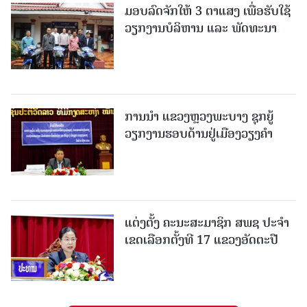
ມອບລົດຈັກໃຫ້ 3 ຕາແສງ ເພື່ອຮັບໃຊ້
ວຽກງານບໍລິຫານ ແລະ ພັດທະນາ
ການນຳ ແຂວງຫຼວງພະບາງ ຊຸກຍູ້
ວຽກງານຮອບດ້ານຢູ່ເມືອງວຽງຄໍາ
ແຕ່ງຕັ້ງ ຄະນະສະມາຊິກ ສພຊ ປະຈຳ
ເຂດເລືອກຕັ້ງທີ 17 ແຂວງອັດຕະປື