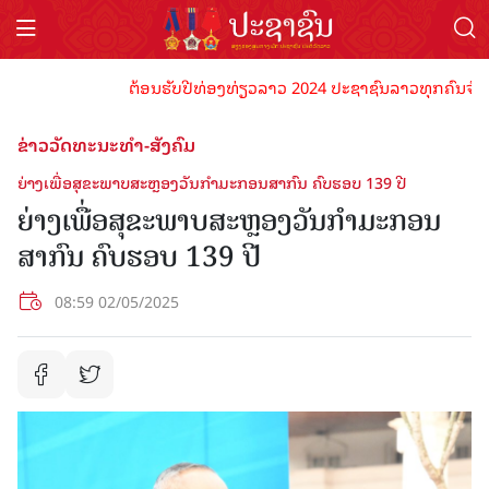
ຕ້ອນຮັບປີທ່ອງທ່ຽວລາວ 2024 ປະຊາຊົນລາວທຸກຄົນຈົ່ງພ້ອມເປ
ຂ່າວວັດທະນະທຳ-ສັງຄົມ
ຍ່າງເພື່ອສຸຂະພາບສະຫຼອງວັນ​ກໍາມະກອນ​ສາກົນ ຄົບຮອບ 139 ປີ
ຍ່າງເພື່ອສຸຂະພາບສະຫຼອງວັນ​ກໍາມະກອນ​
ສາກົນ ຄົບຮອບ 139 ປີ
08:59 02/05/2025