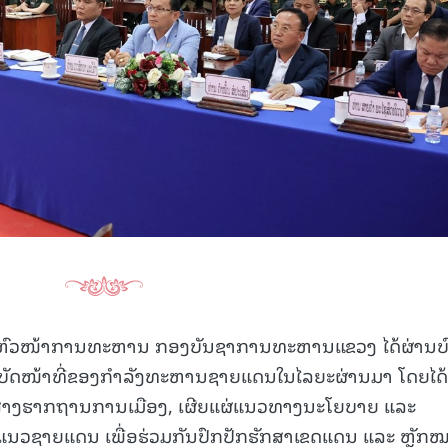
15.039(06-08-20
ນ ຫົວໜ້າການທະຫານ ກອງບັນຊາການທະຫານແຂວງ ໄດ້ຜ່ານບ
ິບັດໜ້າທີ່ຂອງກຳລັງທະຫານຊາຍແດນໃນໄລຍະຜ່ານມາ ໂດຍໄດ້
ໍ່ສ້າງຮາກຖານການເມືອງ, ເຜີຍແຜ່ແນວທາງນະໂຍບາຍ ແລະ
ແນວຊາຍແດນ ເພື່ອຮ່ວມກັນປົກປັກຮັກສາເຂດແດນ ແລະ ຫຼັກ