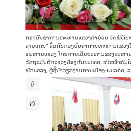
ກອງບັນຊາການທະຫານແຂວງຄຳມ່ວນ ຈັດພິທີປະ
ຊາຍແດນ” ຂຶ້ນກັບກອງບັນຊາການທະຫານແຂວງໃນ
ທະຫານແຂວງ ໂດຍການເປັນປະທານຂອງສະຫາຍ ພ
ລັດຖະມົນຕີກະຊວງປ້ອງກັນປະເທດ, ຫົວໜ້າກົມໃ
ພັກແຂວງ, ຜູ້ຊີ້ນຳວຽກງານການເມືອງ-ແນວຄິດ, 