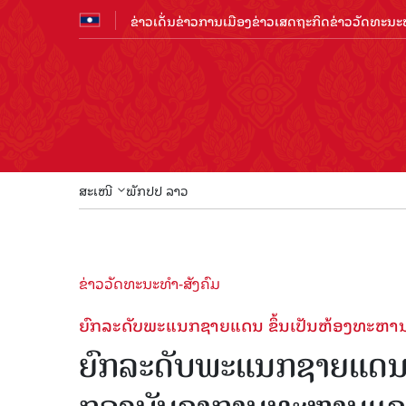
ຂ່າວເດັ່ນ
ຂ່າວການເມືອງ
ຂ່າວເສດຖະກິດ
ຂ່າວວັດທະນະທ
ສະເໜີ
ພັກປປ ລາວ
ຂ່າວວັດທະນະທຳ-ສັງຄົມ
ຍົກລະດັບພະແນກຊາຍແດນ ຂຶ້ນເປັນຫ້ອງທະ
ຍົກລະດັບພະແນກຊາຍແດນ 