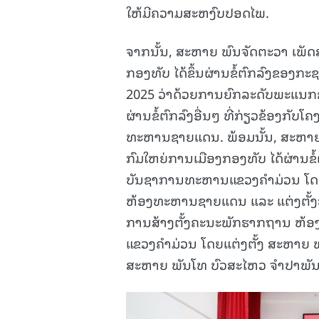
ໃຫ້ມີຄວາມສະຫງົບປອດໄພ.
ຈາກນັ້ນ, ສະຫາຍ ພົນຈັດຕະວາ ເພັດ
ກອງທັບ ໄດ້ຂຶ້ນຜ່ານຂໍ້ຕົກລົງຂອງກ
2025 ວ່າດ້ວຍການຍົກລະດັບພະແນ
ຜ່ານຂໍ້ຕົກລົງອື່ນໆ ທີ່ກ່ຽວຂ້ອງ
ທະຫານຊາຍແດນ. ພ້ອມນັ້ນ, ສະຫາຍ
ກົມໃຫຍ່ການເມືອງກອງທັບ ໄດ້ຜ່ານຂ
ບັນຊາການທະຫານແຂວງຄຳມ່ວນ ໂດຍແຕ
ຫ້ອງທະຫານຊາຍແດນ ແລະ ແຕ່ງຕັ້ງຮ
ການສ້າງຕັ້ງຄະນະພັກຮາກຖານ ຫ້
ແຂວງຄຳມ່ວນ ໂດຍແຕ່ງຕັ້ງ ສະຫາຍ ພ
ສະຫາຍ ພັນໂທ ບົວສະໄຫວ ຈຳປາພັນ