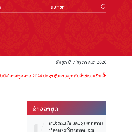
n
ວັນສຸກ ທີ 7 ສິງຫາ ຄ.ສ. 2026
ຽວລາວ 2024 ປະຊາຊົນລາວທຸກຄົນຈົ່ງພ້ອມເປັນເຈົ້າພາບທີ່ດີ ຕ້ອນຮັບນັກທ່
ຂ່າວ​ລ່າ​ສຸດ
ຜະລິດຕະພັນ ແລະ ຮູບແບບການ
ທ່ອງທ່ຽວທີ່ຫຼາກຫຼາຍ ຊ່ວຍ