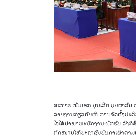
ສະຫາຍ ພັນເອກ ບຸນເລີດ ບຸບຜາວັ
ລາຍງານກ່ຽວກັບຜົນການຈັດຕັ້ງປະຕ
ໃຈໃສ່ນຳພາພະນັກງານ-ນັກຮົບ ລົງກ
ກົດໝາຍໃຫ້ປະຊາຊົນບັນດາເຜົ່າຕາມ