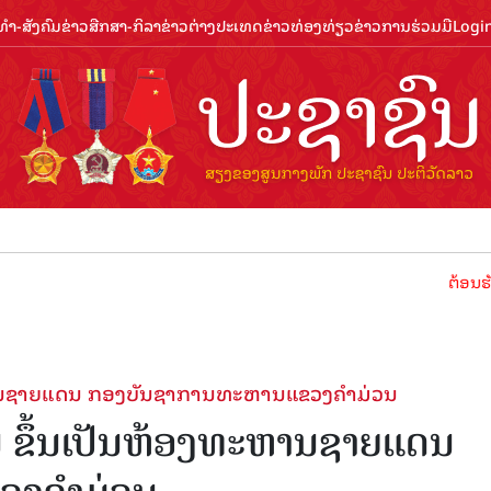
ຳ-ສັງຄົມ
ຂ່າວສືກສາ-ກິລາ
ຂ່າວຕ່າງປະເທດ
ຂ່າວທ່ອງທ່ຽວ
ຂ່າວການຮ່ວມມື
Logi
ຕ້ອນຮັບປີທ່ອງທ່
ຫານຊາຍແດນ ກອງບັນຊາການທະຫານແຂວງຄຳມ່ວນ
ຂຶ້ນເປັນຫ້ອງທະຫານຊາຍແດນ