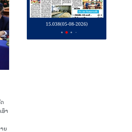
26)
15.038(05-08-2026)
1
ົດ
ເອົາ
ໝາຍ