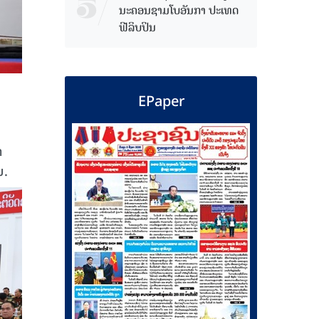
ນະຄອນຊາມໂບ​ອັນກາ ປະເທດ
ຟີລິບປິນ
EPaper
າ
ມ.