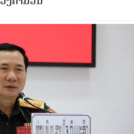
ວງຄຳມ່ວນ