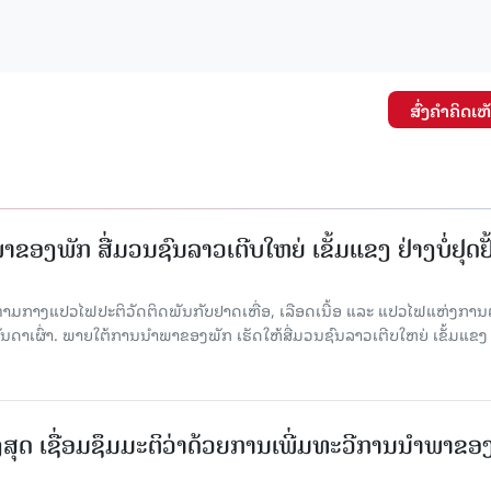
ສົ່ງຄໍາຄິດເຫ
ຂອງພັກ ສື່ມວນຊົນລາວເຕີບໃຫຍ່ ເຂັ້ມແຂງ ຢ່າງບໍ່ຢຸດຢັ
່າມກາງແປວໄຟປະຕິວັດຕິດພັນກັບຢາດເຫື່ອ, ເລືອດເນື້ອ ແລະ ແປວໄຟແຫ່ງການຕໍ່ສູ
າເຜົ່າ. ພາຍໃຕ້ການນໍາພາຂອງພັກ ເຮັດໃຫ້ສື່ມວນຊົນລາວເຕີບໃຫຍ່ ເຂັ້ມແຂງ 
ສຸດ ເຊື່ອມຊຶມມະຕິວ່າດ້ວຍການເພີ່ມທະວີການນຳພາຂອ