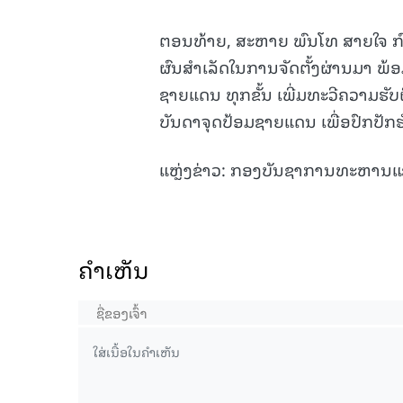
ຕອນທ້າຍ, ສະຫາຍ ພົນໂທ ສາຍໃຈ ກົມມ
ຜົນສຳເລັດໃນການຈັດຕັ້ງຜ່ານມາ ພ
ຊາຍແດນ ທຸກຂັ້ນ ເພີ່ມທະວີຄວາມຮັບ
ບັນດາຈຸດປ້ອມຊາຍແດນ ເພື່ອປົກປັ
ແຫຼ່ງຂ່າວ: ກອງບັນຊາການທະຫານ
ຄໍາເຫັນ