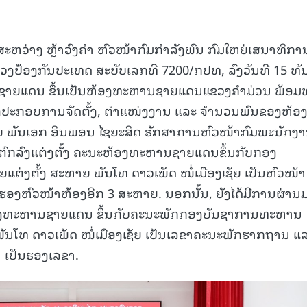
ສະຫວ່າງ ຫຼ້າວົງຄຳ ຫົວໜ້າກົມກຳລັງພົນ ກົມໃຫຍ່ເສນາທິກາ
ະຊວງປ້ອງກັນປະເທດ ສະບັບເລກທີ 7200/ກປທ, ລົງວັນທີ 15 ທັ
ກຊາຍແດນ ຂຶ້ນເປັນຫ້ອງທະຫານຊາຍແດນແຂວງຄຳມ່ວນ ພ້ອມທ
ກັບໂຄງປະກອບການຈັດຕັ້ງ, ຕຳແໜ່ງງານ ແລະ ຈຳນວນພົນຂອງຫ້ອ
 ພັນເອກ ອິນພອນ ໄຊຍະສິດ ຮັກສາການຫົວໜ້າກົມພະນັກງ
ໍ້ຕົກລົງແຕ່ງຕັ້ງ ຄະນະຫ້ອງທະຫານຊາຍແດນຂຶ້ນກັບກອງ
່ງຕັ້ງ ສະຫາຍ ພັນໂທ ດາວເພັດ ໜໍ່ເມືອງເຊັຍ ເປັນຫົວໜ້າ
ອງຫົວໜ້າຫ້ອງອີກ 3 ສະຫາຍ. ນອກນັ້ນ, ຍັງໄດ້ມີການຜ່ານມ
ອງທະຫານຊາຍແດນ ຂຶ້ນກັບຄະນະພັກກອງບັນຊາການທະຫານ
ັນໂທ ດາວເພັດ ໜໍ່ເມືອງເຊັຍ ເປັນເລຂາຄະນະພັກຮາກຖານ ແ
 ເປັນຮອງເລຂາ.