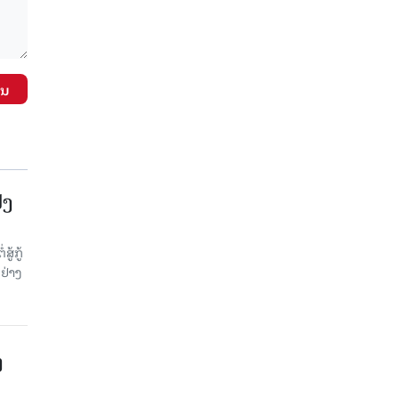
ັນ
້ງ
້ກູ້
ຢ່າງ
ງ