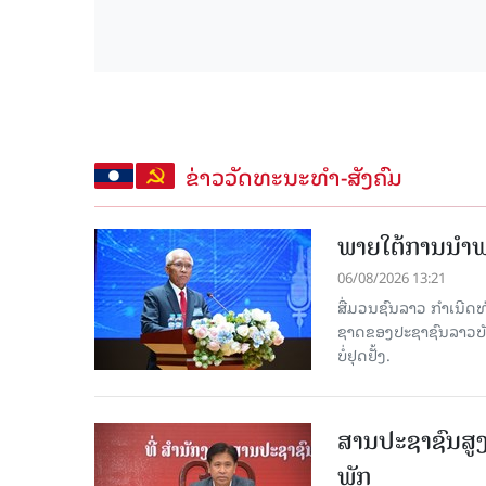
ຂ່າວວັດທະນະທຳ-ສັງຄົມ
ພາຍໃຕ້ການນໍາພາ
06/08/2026 13:21
ສື່ມວນຊົນລາວ ກຳເນີດທ
ຊາດຂອງປະຊາຊົນລາວບັນດ
ບໍ່ຢຸດຢັ້ງ.
ສານປະຊາຊົນສູງ
ພັກ