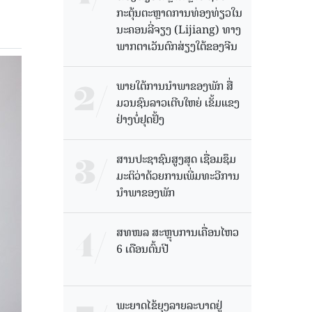
ກະຕຸ້ນຕະຫຼາດການທ່ອງທ່ຽວໃນ
ນະຄອນລີ່ຈຽງ (Lijiang) ທາງ
ພາກຕາເວັນຕົກສ່ຽງໃຕ້ຂອງຈີນ
ພາຍໃຕ້ການນໍາພາຂອງພັກ ສື່
ມວນຊົນລາວເຕີບໃຫຍ່ ເຂັ້ມແຂງ
ຢ່າງບໍ່ຢຸດຢັ້ງ
ສານປະຊາຊົນສູງສຸດ ເຊື່ອມຊຶມ
ມະຕິວ່າດ້ວຍການເພີ່ມທະວີການ
ນຳພາຂອງພັກ
ສທໜລ ສະຫຼຸບການເຄື່ອນໄຫວ
6 ເດືອນຕົ້ນປີ
ພະຍາດໄຂ້ຍຸງລາຍລະບາດຢູ່