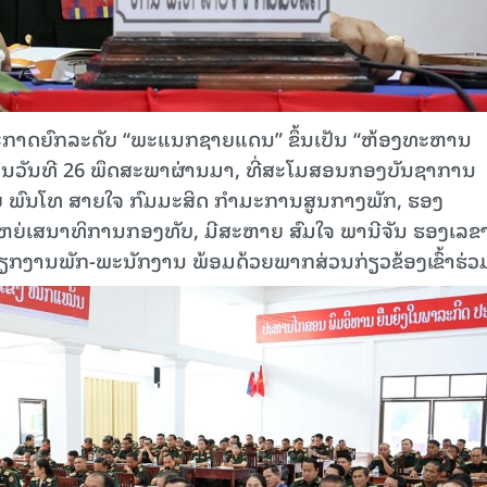
ກາດຍົກລະດັບ “ພະແນກຊາຍແດນ” ຂຶ້ນເປັນ “ຫ້ອງທະຫານ
ວັນທີ 26 ພຶດສະພາຜ່ານມາ, ທີ່ສະໂມສອນກອງບັນຊາການ
ົນໂທ ສາຍໃຈ ກົມມະສິດ ກຳມະການສູນກາງພັກ, ຮອງ
ຫຍ່ເສນາທິການກອງທັບ, ມີສະຫາຍ ສົມໃຈ ພານີຈັນ ຮອງເລຂ
ວຽກງານພັກ-ພະນັກງານ ພ້ອມດ້ວຍພາກສ່ວນກ່ຽວຂ້ອງເຂົ້າຮ່ວ