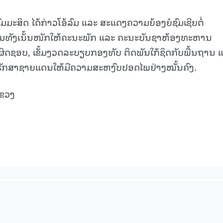
ະສິດ ໄດ້ກ່າວໂອ້ລົມ ແລະ ສະແດງຄວາມຍ້ອງຍໍຊົມເຊີຍຕໍ່
້ອມທັງເນັ້ນໜັກໃຫ້ຄະນະພັກ ແລະ ຄະນະບັນຊາຫ້ອງທະຫານ
ຜິດຊອບ, ເຂັ້ມງວດລະບຽບກອງທັບ ຕິດພັນໃກ້ຊິດກັບພື້ນຖານ 
ກຮັກສາຊາຍແດນໃຫ້ມີຄວາມສະຫງົບປອດໄພຢ່າງໝັ້ນຄົງ.
ແຂວງ