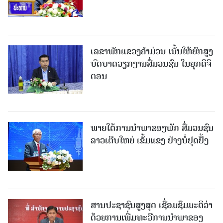
ເລຂາພັກແຂວງຄໍາມ່ວນ ເນັ້ນໃຫ້ຍົກສູງ
ບົດບາດວຽກງານສື່ມວນຊົນ ໃນຍຸກດິຈິ
ຕອນ
ພາຍໃຕ້ການນໍາພາຂອງພັກ ສື່ມວນຊົນ
ລາວເຕີບໃຫຍ່ ເຂັ້ມແຂງ ຢ່າງບໍ່ຢຸດຢັ້ງ
ສານປະຊາຊົນສູງສຸດ ເຊື່ອມຊຶມມະຕິວ່າ
ດ້ວຍການເພີ່ມທະວີການນຳພາຂອງ