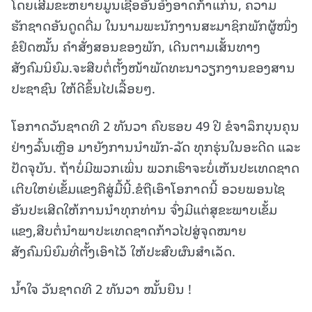
ໂດຍເສີມຂະຫຍາຍມູນເຊື້ອອັນອົງອາດກ້າແກ່ນ, ຄວາມ
ຮັກຊາດອັນດູດດື່ມ ໃນນາມພະນັກງານສະມາຊິກພັກຜູ້ໜຶ່ງ
ຂໍຢຶດໝັ້ນ ຄໍາສັ່ງສອນຂອງພັກ, ເດີນຕາມເສັ້ນທາງ
ສັງຄົມນິຍົມ.ຈະສືບຕໍ່ຕັ້ງໜ້າພັດທະນາວຽກງານຂອງສານ
ປະຊາຊົນ ໃຫ້ດີຂຶ້ນໄປເລື້ອຍໆ.
ໂອກາດວັນຊາດທີ 2 ທັນວາ ຄົບຮອບ 49 ປີ ຂໍຈາລຶກບຸນຄຸນ
ຢ່າງລົ້ນເຫຼືອ ມາຍັງການນໍາພັກ-ລັດ ທຸກຮຸ່ນໃນອະດີດ ແລະ
ປັດຈຸບັນ. ຖ້າບໍ່ມີພວກເພິ່ນ ພວກເຮົາຈະບໍ່ເຫັນປະເທດຊາດ
ເຕີບໃຫຍ່ເຂັ້ມແຂງຄືສູ່ມື້ນີ້.ຂໍຖືເອົາໂອກາດນີ້ ອວຍພອນໄຊ
ອັນປະເສີດໃຫ້ການນໍາທຸກທ່ານ ຈົ່ງມີແຕ່ສຸຂະພາບເຂັ້ມ
ແຂງ,ສືບຕໍ່ນໍາພາປະເທດຊາດກ້າວໄປສູ່ຈຸດໝາຍ
ສັງຄົມນິຍົມທີ່ຕັ້ງເອົາໄວ້ ໃຫ້ປະສົບຜົນສໍາເລັດ.
ນໍ້າໃຈ ວັນຊາດທີ 2 ທັນວາ ໝັ້ນຍືນ !