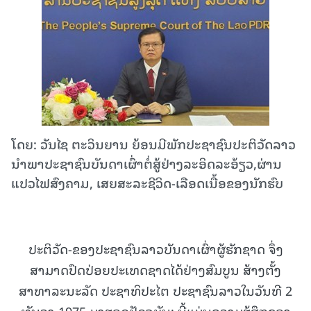
ໂດຍ: ວັນໄຊ ຕະວິນຍານ ຍ້ອນມີພັກປະຊາຊົນປະຕິວັດລາວ
ນໍາພາປະຊາຊົນບັນດາເຜົ່າຕໍ່ສູ້ຢ່າງລະອິດລະອ້ຽວ,ຜ່ານ
ແປວໄຟສົງຄາມ, ເສຍສະລະຊີວິດ-ເລືອດເນື້ອຂອງນັກຮົບ
ປະຕິວັດ-ຂອງປະຊາຊົນລາວບັນດາເຜົ່າຜູ້ຮັກຊາດ ຈຶ່ງ
ສາມາດປົດປ່ອຍປະເທດຊາດໄດ້ຢ່າງສົມບູນ ສ້າງຕັ້ງ
ສາທາລະນະລັດ ປະຊາທິປະໄຕ ປະຊາຊົນລາວໃນວັນທີ 2
ທັນວາ 1975 ມາຮອດປັດຈຸບັນ; ນີ້ແມ່ນຄວາມຮູ້ສຶກຂອງ