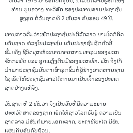
ທ່ານ ບຸນຂວາງ ທະວີສັກ ຮອງປະທານສານປະຊາຊົນ
ສູງສຸດ ຕໍ່ວັນຊາດທີ 2 ທັນວາ ຄົບຮອບ 49 ປີ.
ທ່ານກ່າວຕື່ມວ່າ:ພັກປະຊາຊົນປະຕິວັດລາວ ຍາມໃດກໍຄິດ
ເຫັນຊາດ ຫ່ວງໃຍປະຊາຊົນ ເຫັນປະຊາຊົນຖືກກົດຂີ່
ຂົ່ມເຫັງ ຊີວິດທຸກທໍລະມານຈາກການທາລຸນຂອງພວກ
ຈັກກະພັດ ແລະ ລູກແຫຼ້ງຕີນມືຂອງພວກເຂົາ. ພັກ ຈຶ່ງໄດ້
ນໍາພາປະຊາຊົນບັນດາເຜົ່າລຸກຂຶ້ນຕໍ່ສູ້ຢ່າງອາດຫານຊານ
ໄຊ ເຮັດໃຫ້ປະຊາຊົນລາວໄດ້ກາຍມາເປັນເຈົ້າຂອງປະທດ
ຊາດຢ່າງແທ້ຈິງ.
ວັນຊາດ ທີ 2 ທັນວາ ຈຶ່ງເປັນວັນທີ່ມີຄວາມໝາຍ
ປະຫວັດສາດຂອງຊາດ ເຮັດໃຫ້ຊາວໂລກຮັບຮູ້ ຄວາມເປັນ
ຊາດລາວ,ມີສັນຕິພາບ,ເອກະລາດ, ປະຊາທິປະໄຕ ມີຜືນ
ແຜ່ນດິນອັນຄົບຖ້ວນ.