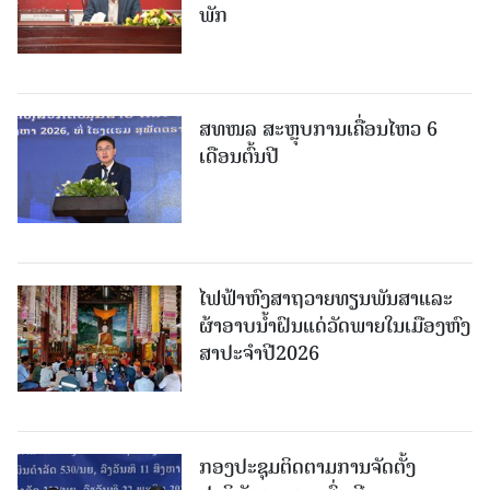
ພັກ
ສທໜລ ສະຫຼຸບການເຄື່ອນໄຫວ 6
ເດືອນຕົ້ນປີ
ໄຟຟ້າຫົງສາຖວາຍທຽນພັນສາແລະ
ຜ້າອາບນໍ້າຝົນແດ່ວັດພາຍໃນເມືອງຫົງ
ສາປະຈໍາປີ2026
ກອງປະຊຸມຕິດຕາມການຈັດຕັ້ງ