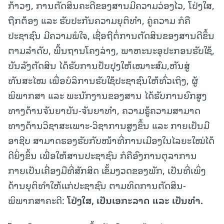
ກ້າວໆ, ການຕັດສິນຄະດີຂອງສານມີຄວາມວ່ອງໄວ, ໂປ່ງໃສ,
ຖືກຕ້ອງ ແລະ ຮັບປະກັນຄວາມຍຸຕິທໍາ, ຄູ່ຄວາມ ກໍຄື
ປະຊາຊົນ ມີຄວາມພໍໃຈ, ເຊື່ອຖືຕໍ່ການຕັດສິນຂອງສານດີຂຶ້ນ
ຕາມລໍາດັບ, ພື້ນຖານໂຄງລ່າງ, ພາຫະນະອຸປະກອນຮັບໃຊ້,
ບັນລັງຕັດສິນ ໄດ້ຮັບການປັບປຸງໃຫ້ເໝາະສົມ,ຫັນສູ່
ທັນສະໄໝ ເພື່ອບໍລິການຮັບໃຊ້ປະຊາຊົນໃຫ້ທົ່ວເຖິງ, ຜູ້
ພິພາກສາ ແລະ ພະນັກງານຂອງສານ ໄດ້ຮັບການຍົກສູງ
ທາງດ້ານຈັນຍາບັນ-ຈັນຍາທໍາ, ຄວາມຮູ້ຄວາມສາມາດ
ທາງດ້ານວິຊາສະເພາະ-ວິຊາການສູງຂຶ້ນ ແລະ ກາຍເປັນມື
ອາຊີບ ສາມາດຮອງຮັບກັບໜ້າທີ່ການເມືອງໃນໄລຍະໃໝ່ໄດ້
ດີຍິ່ງຂຶ້ນ ເພື່ອໃຫ້ສານປະຊາຊົນ ກໍຄືອົງການຕຸລາການ
ກາຍເປັນເຄື່ອງມືທີ່ສັກສິດ ເຂັ້ມງວດຂອງພັກ, ເປັນທີ່ເພິ່ງ
ດ້ານຍຸຕິທໍາໃຫ້ແກ່ປະຊາຊົນ ຕາມທິດການຕັດສິນ-
ພິພາກສາຄະດີ:
ໂປ່ງໃສ
,
ເປັນເອກະລາດ ແລະ ເປັນທໍາ
.