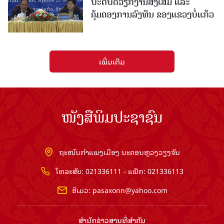
ປະຕິບັດວຽກງານສົ່ງເສີມ ແລະ
ຄຸ້ມຄອງການລົງທຶນ ຂອງແຂວງບໍ່ແກ້ວ
ເພີ່ມເຕີມ
ໜັງສືພິມປະຊາຊົນ
ຖະໜົນກຳແພງເມືອງ ນະຄອນຫຼວງວຽງຈັນ
ໂທລະສັບ: 021336111 - ແຟັກ: 021336113
ອີເມວ:
pasaxonn@yahoo.com
ສຳ​ນັກ​ຂ່າວ​ສານ​ທີ່​ສຳ​ຄັນ​