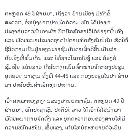
ຕະຫຼອດ 49 ປີຜ່ານມາ, ເຖິງວ່າ ບ້ານເມືອງ ມີທັງຂໍ້
ສະດວກ, ຂໍ້ຫຍຸ້ງຍາກປານໃດກໍຕາມ ພັກ ໄດ້ນໍາພາ
ປະຊາຊົນລາວບັນດາເຜົ່າ ປົກປັກຮັກສາໄວ້ໄດ້ຢ່າງໝັ້ນຄົງ
ແລະ ພັດທະນາປະເທດຊາດໄປຕາມທິດສັງຄົມນິຍົມ ເຮັດໃຫ້
ຊີວິດການເປັນຢູ່ຂອງປະຊາຊົນບັນດາເຜົ່າດີຂຶ້ນເປັນລໍາ
ດັບ.ສິ່ງທີ່ພົ້ນເດັ່ນ ແລະ ໃຫ້ຊາວໂລກຮັບຮູ້ ແລະ ຍ້ອງຍໍ
ຊົມເຊີຍ ແມ່ນລາວ ໄດ້ຮັບກຽດເປັນເຈົ້າພາບຈັດກອງປະຊຸມ
ສຸດຍອດ ອາຊຽນ ຄັ້ງທີ 44-45 ແລະ ກອງປະຊຸມໄອປາ ຜ່ານ
ມາ ປະສົບຜົນສໍາເລັດທຸກປະການ.
ເວົ້າສະເພາະວຽກງານຂອງສານປະຊາຊົນ. ຕະຫຼອດ 49 ປີ
ຜ່ານມາ, ພັກປະຊາຊົນ ປະຕິບັດລາວ ໄດ້ເອົາໃຈໃສ່ນໍາພາ
ພັດທະນາການຈັດຕັ້ງ ແລະ ບຸກຄະລາກອນຂອງສານໃຫ້ມີ
ຄວາມໜັກແໜ້ນ, ເຂັ້ມແຂງ, ເຕີບໃຫຍ່ຂະຫຍາຍຕົວເປັນ