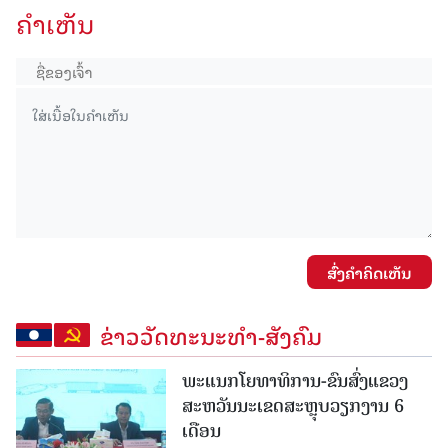
ຄໍາເຫັນ
ສົ່ງຄໍາຄິດເຫັນ
ຂ່າວວັດທະນະທຳ-ສັງຄົມ
ພະແນກໂຍທາທິການ-ຂົນສົ່ງແຂວງ
ສະຫວັນນະເຂດສະຫຼຸບວຽກງານ 6
ເດືອນ