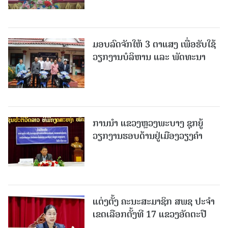
ມອບລົດຈັກໃຫ້ 3 ຕາແສງ ເພື່ອຮັບໃຊ້
ວຽກງານບໍລິຫານ ແລະ ພັດທະນາ
ການນຳ ແຂວງຫຼວງພະບາງ ຊຸກຍູ້
ວຽກງານຮອບດ້ານຢູ່ເມືອງວຽງຄໍາ
ແຕ່ງຕັ້ງ ຄະນະສະມາຊິກ ສພຊ ປະຈຳ
ເຂດເລືອກຕັ້ງທີ 17 ແຂວງອັດຕະປື