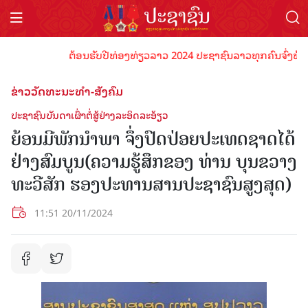
ຕ້ອນຮັບປີທ່ອງທ່ຽວລາວ 2024 ປະຊາຊົນລາວທຸກຄົນຈົ່ງພ້ອມເປັນເ
ຂ່າວວັດທະນະທຳ-ສັງຄົມ
ປະຊາຊົນບັນດາເຜົ່າຕໍ່ສູ້ຢ່າງລະອິດລະອ້ຽວ
ຍ້ອນມີພັກນໍາພາ ຈຶ່ງປົດປ່ອຍປະເທດຊາດໄດ້
ຢ່າງສົມບູນ(ຄວາມຮູ້ສຶກຂອງ ທ່ານ ບຸນຂວາງ
ທະວີສັກ ຮອງປະທານສານປະຊາຊົນສູງສຸດ)
11:51 20/11/2024