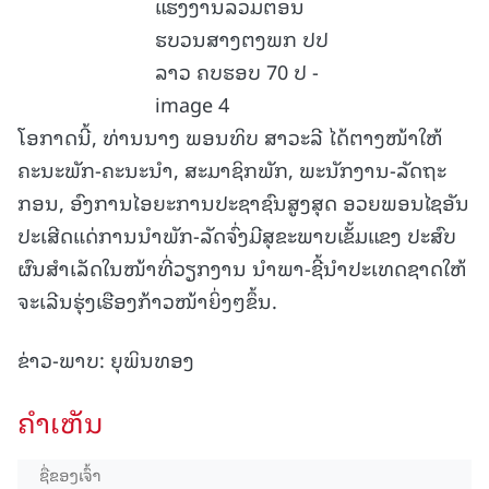
ໂອກາດນີ້, ທ່ານນາງ ພອນທິບ ສາວະລີ ໄດ້ຕາງໜ້າໃຫ້
ຄະນະພັກ-ຄະນະນຳ, ສະມາຊິກພັກ, ພະນັກງານ-ລັດຖະ
ກອນ, ອົງການໄອຍະການປະຊາຊົນສູງສຸດ ອວຍພອນໄຊອັນ
ປະເສີດແດ່ການນໍາພັກ-ລັດຈົ່ງມີສຸຂະພາບເຂັ້ມແຂງ ປະສົບ
ຜົນສໍາເລັດໃນໜ້າທີ່ວຽກງານ ນໍາພາ-ຊີ້ນໍາປະເທດຊາດໃຫ້
ຈະເລີນຮຸ່ງເຮືອງກ້າວໜ້າຍິ່ງໆຂຶ້ນ.
ຂ່າວ-ພາບ: ຍຸພິນທອງ
ຄໍາເຫັນ