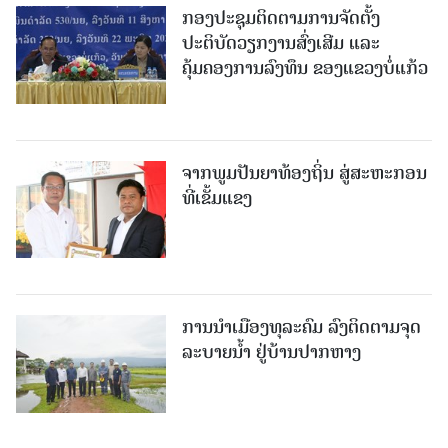
ກອງປະຊຸມຕິດຕາມການຈັດຕັ້ງ
ປະຕິບັດວຽກງານສົ່ງເສີມ ແລະ
ຄຸ້ມຄອງການລົງທຶນ ຂອງແຂວງບໍ່ແກ້ວ
ຈາກພູມປັນຍາທ້ອງຖິ່ນ ສູ່ສະຫະກອນ
ທີ່ເຂັ້ມແຂງ
ການນໍາເມືອງທຸລະຄົມ ລົງຕິດຕາມຈຸດ
ລະບາຍນໍ້າ ຢູ່ບ້ານປາກຫາງ