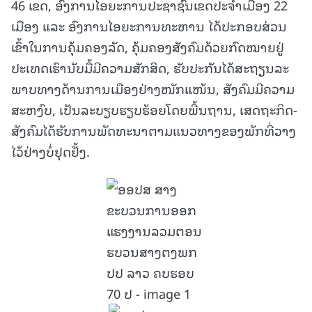
46 ເຂດ, ອົງການໄອຍະການປະຊາຊົນເຂດປະຈໍາເມືອງ 22
ເມືອງ ແລະ ອົງການໄອຍະການທະຫານ ໄດ້ປະກອບສ່ວນ
ເຂົ້າໃນການຄຸ້ມຄອງລັດ, ຄຸ້ມຄອງສັງຄົມດ້ວຍກົດໝາຍຢູ່
ປະເທດເຮົານັບມື້ມີຄວາມສັກສິດ, ຮັບປະກັນໄດ້ສະຖຽນລະ
ພາບທາງດ້ານການເມືອງຢ່າງໜັກແໜ້ນ, ສັງຄົມມີຄວາມ
ສະຫງົບ, ເປັນລະບຽບຮຽບຮ້ອຍໂດຍພື້ນຖານ, ເສດຖະກິດ-
ສັງຄົມໄດ້ຮັບການພັດທະນາຕາມແນວທາງຂອງພັກທີ່ວາງ
ໄວ້ຢ່າງບໍ່ຢຸດຢັ້ງ.