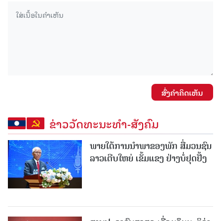
ສົ່ງຄໍາຄິດເຫັນ
ຂ່າວວັດທະນະທຳ-ສັງຄົມ
ພາຍໃຕ້ການນໍາພາຂອງພັກ ສື່ມວນຊົນ
ລາວເຕີບໃຫຍ່ ເຂັ້ມແຂງ ຢ່າງບໍ່ຢຸດຢັ້ງ