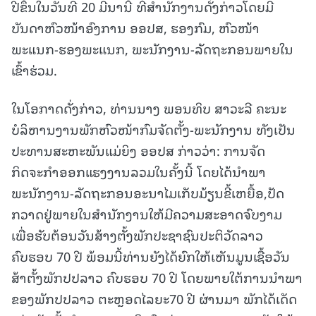
ປີຂຶ້ນໃນວັນທີ 20 ມີນານີ້ ທີ່ສຳນັກງານດັ່ງກ່າວໂດຍມີ
ບັນດາຫົວໜ້າອົງການ ອອປສ, ຮອງກົມ, ຫົວໜ້າ
ພະແນກ-ຮອງພະແນກ, ພະນັກງານ-ລັດຖະກອນພາຍໃນ
ເຂົ້າຮ່ວມ.
ໃນໂອກາດດັ່ງກ່າວ, ທ່ານນາງ ພອນທິບ ສາວະລີ ຄະນະ
ບໍລິຫານງານພັກຫົວໜ້າກົມຈັດຕັ້ງ-ພະນັກງານ ທັງເປັນ
ປະທານສະຫະພັນແມ່ຍິງ ອອປສ ກ່າວວ່າ: ການຈັດ
ກິດຈະກຳອອກແຮງງານລວມໃນຄັ້ງນີ້ ໂດຍໄດ້ນໍາພາ
ພະນັກງານ-ລັດຖະກອນອະນາໄມເກັບມ້ຽນຂີ້ເຫຍື້ອ,ປັດ
ກວາດຢູ່ພາຍໃນສຳນັກງານໃຫ້ມີຄວາມສະອາດຈົບງາມ
ເພື່ອຮັບຕ້ອນວັນສ້າງຕັ້ງພັກປະຊາຊົນປະຕິວັດລາວ
ຄົບຮອບ 70 ປີ ພ້ອມນີ້ທ່ານຍັງໄດ້ຍົກໃຫ້ເຫັນມູນເຊື້ອວັນ
ສ້າຕັ້ງພັກປປລາວ ຄົບຮອບ 70 ປີ ໂດຍພາຍໃຕ້ການນຳພາ
ຂອງພັກປປລາວ ຕະຫຼອດໄລຍະ70 ປີ ຜ່ານມາ ພັກໄດ້ເດັດ