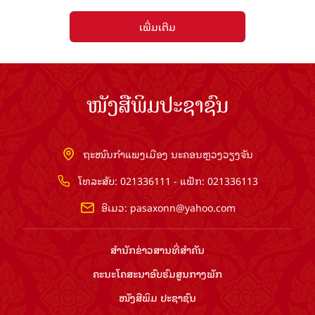
ເພີ່ມເຕີມ
ໜັງສືພິມປະຊາຊົນ
ຖະໜົນກຳແພງເມືອງ ນະຄອນຫຼວງວຽງຈັນ
ໂທລະສັບ: 021336111 - ແຟັກ: 021336113
ອີເມວ:
pasaxonn@yahoo.com
ສຳ​ນັກ​ຂ່າວ​ສານ​ທີ່​ສຳ​ຄັນ​
ຄະນະໂຄສະນາອົບຮົມ​ສູນ​ກາງ​ພັກ
ໜັງສືພິມ ປະ​ຊາ​ຊົນ