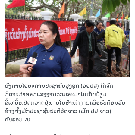
ອົງການໄອຍະການປະຊາຊົນສູງສຸດ (ອອປສ) ໄດ້ຈັດ
ກິດຈະກຳອອກແຮງງານລວມອະນາໄມເກັບມ້ຽນ
ຂີ້ເຫຍື້ອ,ປັດກວາດຢູ່ພາຍໃນສຳນັກງານເພື່ອຮັບຕ້ອນວັນ
ສ້າງຕັ້ງພັກປະຊາຊົນປະຕິວັດລາວ (ພັກ ປປ ລາວ)
ຄົບຮອບ 70