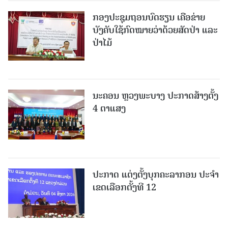
ກອງປະຊຸມຖອນບົດຮຽນ ເຄືອຂ່າຍ
ບັງຄັບໃຊ້ກົດໝາຍວ່າດ້ວຍສັດປ່າ ແລະ
ປ່າໄມ້
ນະຄອນ ຫຼວງພະບາງ ປະ​ກາດ​ສ້າງ​ຕັ້ງ
4 ຕາແສງ
ປະກາດ ແຕ່ງຕັ້ງບຸກຄະລາກອນ ປະຈໍາ
ເຂດເລືອກຕັ້ງທີ 12