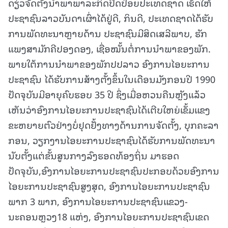
ດຽ່ວຈັດຕັ້ງນໍາພາພາລະກິດປົດປ່ອຍປະເທດຊາດ ເຮັດໃຫ້
ປະຊາຊົນລາວບັນດາເຜົ່າໄດ້ຢູ່ດີ, ກິນດີ, ປະເທດຊາດໄດ້ຮັບ
ການພັດທະນາຫຼາຍດ້ານ ປະຊາຊົນມີສິດເສລີພາບ, ຮັກ
ແພງສາມັກຄີປອງດອງ, ເຊື່ອໝັ້ນຕໍ່ການນຳພາຂອງພັກ.
ພາຍໃຕ້ການນຳພາຂອງພັກປປລາວ ອົງການໄອຍະການ
ປະຊາຊົນ ໄດ້ຮັບການສ້າງຕັ້ງຂຶ້ນໃນເດືອນມັງກອນປີ 1990
ປັດຈຸບັນມີອາຍຸຄົບຮອບ 35 ປີ ຊຶ່ງເມື່ອຫວນຄືນຫຼັງແລ້ວ
ເຫັນວ່າອົງການໄອຍະການປະຊາຊົນໄດ້ເຕີບໃຫຍ່ເຂັ້ມແຂງ
ຂະຫຍາຍຕົວຢ່າງບໍ່ຢຸດຢັ້ງທາງດ້ານການຈັດຕັ້ງ, ບຸກຄະລາ
ກອນ, ວຽກງານໄອຍະການປະຊາຊົນໄດ້ຮັບການພັດທະນາ
ນັບຕັ້ງແຕ່ຂັ້ນສູນກາງລົງຮອດທ້ອງຖິ່ນ ມາຮອດ
ປັດຈຸບັນ,ອົງການໄອຍະການປະຊາຊົນປະກອບດ້ວຍອົງການ
ໄອຍະການປະຊາຊົນສູງສຸດ, ອົງການໄອຍະການປະຊາຊົນ
ພາກ 3 ພາກ, ອົງການໄອຍະການປະຊາຊົນແຂວງ-
ນະຄອນຫຼວງ18 ແຫ່ງ, ອົງການໄອຍະການປະຊາຊົນເຂດ