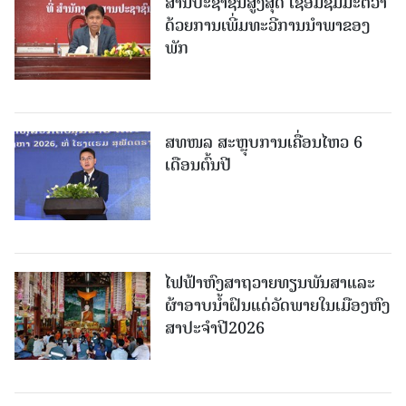
ສານປະຊາຊົນສູງສຸດ ເຊື່ອມຊຶມມະຕິວ່າ
ດ້ວຍການເພີ່ມທະວີການນຳພາຂອງ
ພັກ
ສທໜລ ສະຫຼຸບການເຄື່ອນໄຫວ 6
ເດືອນຕົ້ນປີ
ໄຟຟ້າຫົງສາຖວາຍທຽນພັນສາແລະ
ຜ້າອາບນໍ້າຝົນແດ່ວັດພາຍໃນເມືອງຫົງ
ສາປະຈໍາປີ2026