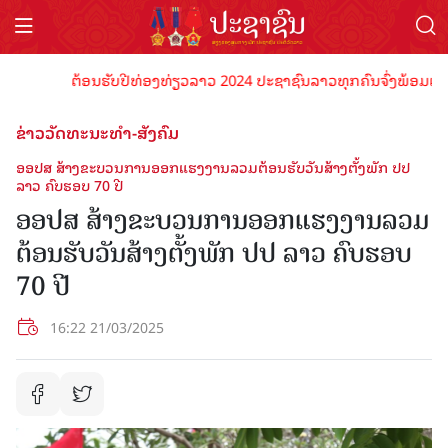
ຕ້ອນຮັບປີທ່ອງທ່ຽວລາວ 2024 ປະຊາຊົນລາວທຸກຄົນຈົ່ງພ້ອມເປັນເຈົ້າ
ຂ່າວວັດທະນະທຳ-ສັງຄົມ
ອອປສ ສ້າງຂະບວນການອອກແຮງງານລວມຕ້ອນຮັບວັນສ້າງຕັ້ງພັກ ປປ
ລາວ ຄົບຮອບ 70 ປີ
ອອປສ ສ້າງຂະບວນການອອກແຮງງານລວມ
ຕ້ອນຮັບວັນສ້າງຕັ້ງພັກ ປປ ລາວ ຄົບຮອບ
70 ປີ
16:22 21/03/2025