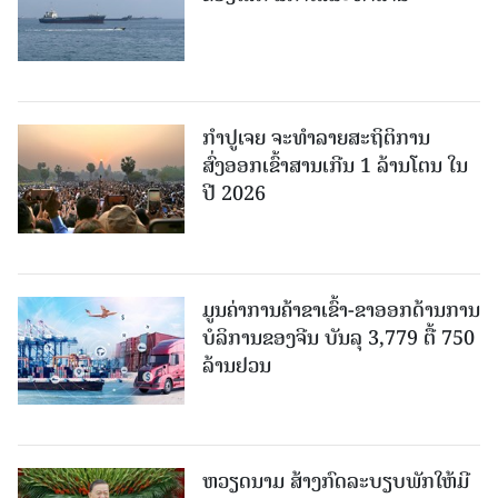
ກຳປູເຈຍ ຈະທຳລາຍສະຖິຕິການ
ສົ່ງອອກເຂົ້າສານເກີນ 1 ລ້ານໂຕນ ໃນ
ປີ 2026
ມູນຄ່າການຄ້າຂາເຂົ້າ-ຂາອອກດ້ານການ
ບໍລິການຂອງຈີນ ບັນລຸ 3,779 ຕື້ 750
ລ້ານຢວນ
ຫວຽດນາມ ສ້າງກົດລະບຽບພັກໃຫ້ມີ