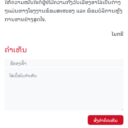
ໃຫ້ຄວາມໝັ້ນໃຈຕໍ່ຜູ້ທີ່ມີຄວາມກັງວົນເລື່ອງອາໄລ່ເປັນຕ່າງ
ໆແມ່ນທາງໂຮງງານພ້ອມສະໜອງ ແລະ ພ້ອມບໍລິການຫຼັງ
ການຂາຍຢ່າງສຸດໃຈ.
ໄມຕຣີ
ຄໍາເຫັນ
ສົ່ງຄໍາຄິດເຫັນ