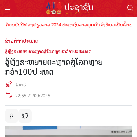
້ອນຮັບປີທ່ອງທ່ຽວລາວ 2024 ປະຊາຊົນລາວທຸກຄົນຈົ່ງພ້ອມເປັນເຈົ້າພາບທີ່ດີ
ຂ່າວຕ່າງປະເທດ
ອູ້ຫຼິງຂະຫຍາຍຕະຫຼາດສູ່ໂລກຫຼາຍກວ່າ100ປະເທດ
ອູ້ຫຼິງຂະຫຍາຍຕະຫຼາດສູ່ໂລກຫຼາຍ
ກວ່າ100ປະເທດ
ໄມຕຣີ
22:55 21/09/2025