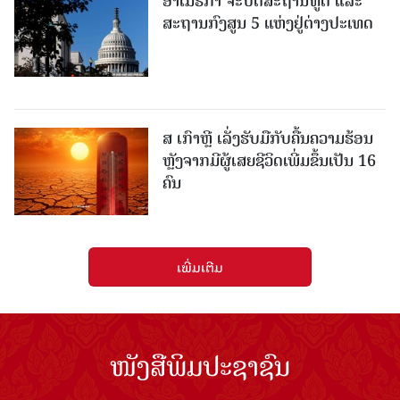
ອາເມຣິກາ ຈະປິດສະຖານທູດ ແ​ລະ
ສະຖານກົງສູນ 5 ແຫ່ງ​ຢູ່​ຕ່າງ​ປະ​ເທດ
ສ ເກົາຫຼີ ເລັ່ງຮັບມືກັບຄື້ນຄວາມຮ້ອນ
ຫຼັງຈາກມີຜູ້ເສຍຊີວິດເພີ່ມຂຶ້ນເປັນ 16
ຄົນ
ເພີ່ມເຕີມ
ໜັງສືພິມປະຊາຊົນ