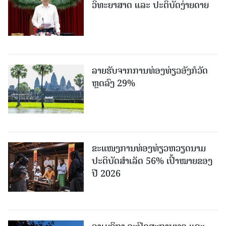
ວິທະຍາສາດ ແລະ ປະຕິບັດງ່າຍດາຍ
ລາຍຮັບຈາກການທ່ອງທ່ຽວອັງກໍວັດ
ຫຼດລົງ 29%
ຂະ​ແໜງ​ການ​ທ່ອງ​ທ່ຽວຫວຽດນາມ ​
ປະ​ຕິ​ບັດ​ສຳ​ເລັດ 56% ເປົ້າ​ໝາຍຂອງ
ປີ 2026