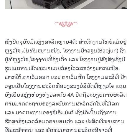
ເຊິ່ງປັດຈຸບັນມີແຫຼ່ງຜະລິດຫຼາຍ4ຄື: ສຳນັກງານໃຫຍ່ແມ່ນຢູ່
ຫຼຽວໂຈ ມົນທົນໜານໜິງ, ໂຮງງານປ້າວຈູນ(Baojun) ຊຶ່ງ
ຢູ່ທີ່ຫຼຽວໂຈ,ໂຮງງານທີ່ຊິງເຕົ່າ ແລະ ໂຮງງານຢູ່ສົງສິງເຊິ່ງມີ
ຮູບແບການພັດທະນາແບບວ່ອງໃວລະຫວ່າງພາກເໜືອ,
ພາກໃຕ້,ຕາເວັນອອກ ແລະ ຕາເວັນຕົກ ໂຮງງານຜະລິທີ່ ປ້າ
ວຈູນເປັນໂຮງງານຜະລິດທີ່ສອງຂອງບໍລິສັດທີ່ຫຼຽວໂຈ ແຖມ
ຍັງເປັນແຫຼ່ງທ່ອງທ່ຽວລະດັບ 4A ຢຶດຖືລະບຽບການຜະລິດ
ຕາມມາດຕະຖານຂອງລະບົບການຜະລິດລົດໃນທົ່ວໂລກ
ແລະ ມາດຕະຖານຂອງຈີເອັມມໍເຕີ ເຊິ່ງໄດ້ເນັ້ນເຖິງການ
ຮັກສາສິ່ງແວດລ້ອມດຄາບອນຕ່ຳ ແລະ ປະສິດທິພາບການ
ໃຊ້ພະລັງງານ ແລະ ພັດທະນາການຜະລິດສູສີຂຽວທີ່