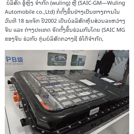
ບໍລິສັດ ອູ້ຫຼິງ ຈຳກັດ (wuling) ຫຼື (SAIC-GM—Wuling
Automobile co.,Ltd) ກໍ່ຕັ້ງຂຶ້ນຢ່າງເປັນທາງການໃນ
ວັນທີ 18 ພະຈິກ ປີ2002 ເປັນບໍລລິສັດຫຸ້ນສ່ວນລະຫວ່າງ
ຈີນ ແລະ ຕ່າງປະເທດ ຈັດຕັ້ງຂຶ້ນຮ່ວມກັນໂດຍ (SAIC MG
ຂອງຈີນ ຮ່ວກັບ ກຸ່ມບໍລິສັດກວາງຊີ ອໍໂຕ້ຈຳກັດ,