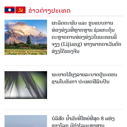
ຂ່າວຕ່າງປະເທດ
ຜະລິດຕະພັນ ແລະ ຮູບແບບການ
ທ່ອງທ່ຽວທີ່ຫຼາກຫຼາຍ ຊ່ວຍກະຕຸ້ນ
ຕະຫຼາດການທ່ອງທ່ຽວໃນນະຄອນລີ່
ຈຽງ (Lijiang) ທາງພາກຕາເວັນຕົກ
ສ່ຽງໃຕ້ຂອງຈີນ
ພະຍາດໄຂ້ຍຸງລາຍລະບາດຢູ່ນະຄອນ
ຊາມໂບ​ອັນກາ ປະເທດຟີລິບປິນ
ບໍລິສັດ ນ້ຳມັນທີ່ໃຫຍ່ທີ່ສຸດ 8 ແຫ່ງ
ຂອງໂລກ ມີກຳໄລມະຫາສານ