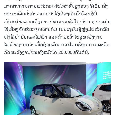
ມາດຕະຖານການຜະລິດລະດັບໂລກຂັ້ນສູງຂອງ ຈີເອັມ ເຊິ່ງ
ການຜະລິດດັ່ງກ່າວແມ່ນນຳໃຊ້ເຄື່ອງເຕັກໂນໂລຍຊີທີ່
ທັນສະໃໝລວມເຖິງການປະກອບອະໄລ່ໂດຍສ່ວນຫຼາຍແມ່ນ
ໃຊ້ເຄື່ອງຈັກເຮັດວຽກແທນຄົນ ໃນປະຈຸບັນອູ້ຫຼິງມີຜະລິດລົດ
ທັງໃຊ້ນ້ຳມັນແລະໄຟຟ້າ ແລະ ກ້າວໜ້າໄປສູ່ພະລັງງານ
ໄຟຟ້າຫຼາຍກວ່າເພື່ອຊ່ວຍລົດພາວະໂລກຮ້ອນ ການຜະລິດ
ລົດພະລັງງານໃໝ່ທັງໝົດໄດ້ 200,000ຄັນຕໍ່ປີ.