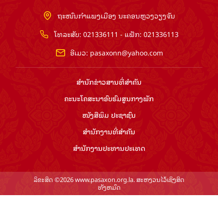
ຖະໜົນກຳແພງເມືອງ ນະຄອນຫຼວງວຽງຈັນ
ໂທລະສັບ: 021336111 - ແຟັກ: 021336113
ອີເມວ:
pasaxonn@yahoo.com
ສຳ​ນັກ​ຂ່າວ​ສານ​ທີ່​ສຳ​ຄັນ​
ຄະນະໂຄສະນາອົບຮົມ​ສູນ​ກາງ​ພັກ
ໜັງສືພິມ ປະ​ຊາ​ຊົນ
ສຳ​ນັກ​ງານ​ທີ່​ສຳ​ຄັນ
ສຳ​ນັກ​ງານ​ປະ​ທານ​ປະ​ເທດ
ລິຂະສິດ ©2026 www.pasaxon.org.la. ສະຫງວນໄວ້ເຊິງສິດ
ທັງຫມົດ