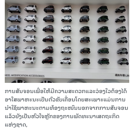
ການສັນຈອນເພື່ອໃຫ້ມີຄວາມສະດວກແລະວ່ອງໃວຕ້ອງໄດ້
ອາໃສພາຫະນະເປັນຕົວຂັບເຄື່ອນໂດຍສະເພາະແມ່ນການ
ນຳໃຊ້ພາຫະນະຕາມທ້ອງຖະໜົນນອກຈາກການສັນຈອນ
ແລ້ວຍັງເປັນຫົວໃຈຫຼັກຂອງການພັດທະນາເສດຖະກິດ
ແຫ່ງຊາດ,