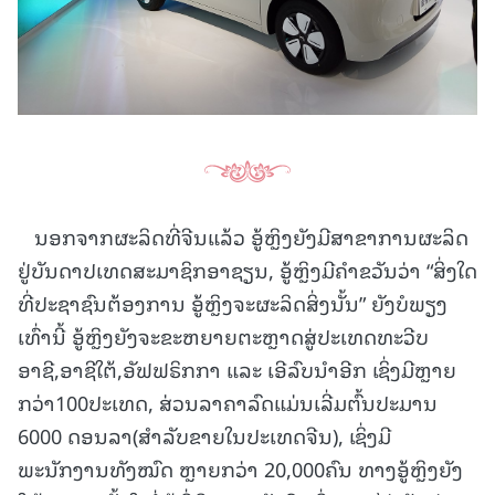
ນອກຈາກຜະລິດທີ່ຈີນແລ້ວ ອູ້ຫຼິງຍັງມີສາຂາການຜະລິດ
ຢູ່ບັນດາປເທດສະມາຊິກອາຊຽນ, ອູ້ຫຼິງມີຄຳຂວັນວ່າ “ສິ່ງໃດ
ທີ່ປະຊາຊົນຕ້ອງການ ອູ້ຫຼິງຈະຜະລິດສິ່ງນັ້ນ” ຍັງບໍພຽງ
ເທົ່ານີ້ ອູ້ຫຼິງຍັງຈະຂະຫຍາຍຕະຫຼາດສູ່ປະເທດທະວີບ
ອາຊີ,ອາຊີໃຕ້,ອັຟຟຣິກກາ ແລະ ເອີລົບນຳອີກ ເຊິ່ງມີຫຼາຍ
ກວ່າ100ປະເທດ, ສ່ວນລາຄາລົດແມ່ນເລີ່ມຕົ້ນປະມານ
6000 ດອນລາ(ສຳລັບຂາຍໃນປະເທດຈີນ), ເຊິ່ງມີ
ພະນັກງານທັງໝົດ ຫຼາຍກວ່າ 20,000ຄົນ ທາງອູ້ຫຼິງຍັງ