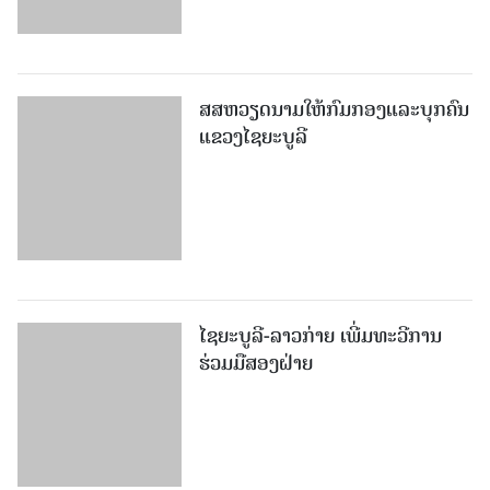
ສສຫວຽດນາມໃຫ້ກົມກອງແລະບຸກຄົນ
ແຂວງໄຊຍະບູລີ
ໄຊຍະບູລີ-ລາວກ່າຍ​ ເພີ່ມ​ທະ​ວີ​ການ​
ຮ່ວມ​ມື​ສອງ​ຝ່າຍ