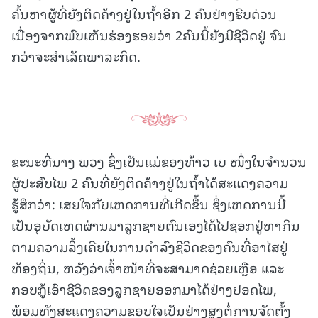
ຄົ້ນຫາຜູ້ທີ່ຍັງຕິດຄ້າງຢູ່ໃນຖ້ຳອີກ 2 ຄົນຢ່າງຮີບດ່ວນ
ເນື່ອງຈາກພົບເຫັນຮ່ອງຮອຍວ່າ 2ຄົນນີ້ຍັງມີຊີວິດຢູ່ ຈົນ
ກວ່າຈະສໍາເລັດພາລະກິດ.
ຂະນະທີ່ນາງ ພວງ ຊຶ່ງເປັນແມ່ຂອງທ້າວ ເບ ໜຶ່ງໃນຈໍານວນ
ຜູ້ປະສົບໄພ 2 ຄົນທີ່ຍັງຕິດຄ້າງຢູ່ໃນຖໍ້າໄດ້ສະແດງຄວາມ
ຮູ້ສຶກວ່າ: ເສຍໃຈກັບເຫດການທີ່ເກີດຂຶ້ນ ຊຶ່ງເຫດການນີ້
ເປັນອຸບັດເຫດຜ່ານມາລູກຊາຍຕົນເອງໄດ້ໄປຊອກຢູ່ຫາກິນ
ຕາມຄວາມລຶ້ງເຄີຍໃນການດໍາລົງຊີວິດຂອງຄົນທີ່ອາໄສຢູ່
ທ້ອງຖິ່ນ, ຫວັງວ່າເຈົ້າໜ້າທີ່ຈະສາມາດຊ່ວຍເຫຼືອ ແລະ
ກອບກູ້ເອົາຊີວິດຂອງລູກຊາຍອອກມາໄດ້ຢ່າງປອດໄພ,
ພ້ອມທັງສະແດງຄວາມຂອບໃຈເປັນຢ່າງສູງຕໍ່ການຈັດຕັ້ງ