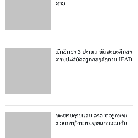
ລາວ
ນັກສຶກສາ 3 ປະເທດ ທັດ​ສະ​ນະ​ສຶກ​ສາ
ການປະຕິບັດວຽກຂອງອົງການ IFAD
ທະຫານຊາຍເເດນ ລາວ-ຫວຽດນາມ
ກວດກາຫຼັກໝາຍຊາຍແດນຮ່ວມກັນ