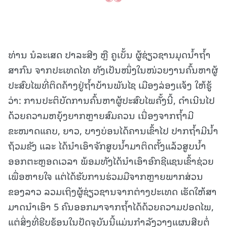
ທ່ານ ນໍລະເສດ ປາລະສີງ ຫຼື ຄູເບັ້ນ ຜູ້ຊ່ຽວຊານມຸດນໍ້າຖໍ້າ
ສາກົນ ຈາກປະເທດໄທ ທັງເປັນໜຶ່ງໃນໜ່ວຍງານຄົ້ນຫາຜູ້
ປະສົບໄພທີ່ຕິດຄ້າງຢູ່ຖໍ້າບ້ານພັນໄຊ ເມືອງລ່ອງເເຈ້ງ ໃຫ້ຮູ້
ວ່າ: ການປະຕິບັດການຄົ້ນຫາຜູ້ປະສົບໄພຄັ້ງນີ້, ດໍາເນີນໄປ
ດ້ວຍຄວາມຫຍຸ້ງຍາກຫຼາຍສົມຄວນ ເນື່ອງຈາກຖໍ້າມີ
ຂະໜາດແຄບ, ຍາວ, ບາງບ່ອນໄດ້ຄານເຂົ້າໄປ ປາກຖໍ້າມີນ້ຳ
ຖ້ວມຂັງ ແລະ ໄດ້ນໍາເອົາຈັກສູບນໍ້າມາຕິດຕັ້ງແລ້ວສູບນໍ້າ
ອອກຕະຫຼອດເວລາ ພ້ອມທັງໄດ້ນໍາເອົາອົກຊີແຊນເຂົ້າຊ່ວຍ
ເພື່ອຫາຍໃຈ ແຕ່ໄດ້ຮັບການຮ່ວມມືຈາກຫຼາຍພາກສ່ວນ
ຂອງລາວ ລວມເຖິງຜູ້ຊ່ຽວຊານຈາກຕ່າງປະເທດ ເຮັດໃຫ້ສາ
ມາດນໍາເອົາ 5 ຄົນອອກມາຈາກຖໍ້າໄດ້ດ້ວຍຄວາມປອດໄພ,
ແຕ່ສິ່ງທີ່ຮີບຮ້ອນໃນປັດຈຸບັນນີ້ແມ່ນກໍາລັງວາງແຜນສືບຕໍ່