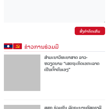
ສົ່ງຄໍາຄິດເຫັນ
ຂ່າວການຮ່ວມມື
ສຳມະນາວິທະຍາສາດ ລາວ-
ຫວຽດນາມ “ເສດຖະກິດເອກະລາດ
ເປັນເຈົ້າຕົນເອງ”
ສສກ ຮ່ວມກັບ ລັດຖະບານອົສຕຣາລີ