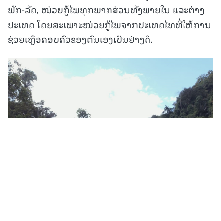
ພັກ-ລັດ, ໜ່ວຍກູ້ໄພທຸກພາກສ່ວນທັງພາຍໃນ ແລະຕ່າງ
ປະເທດ ໂດຍສະເພາະໜ່ວຍກູ້ໄພຈາກປະເທດໄທທີ່ໃຫ້ການ
ຊ່ວຍເຫຼືອຄອບຄົວຂອງຕົນເອງເປັນຢ່າງດີ.