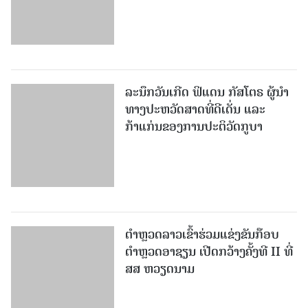
ລະນຶກວັນເກີດ ຟິແດນ ກັສໂຕຣ ຜູ້ນຳ
ທາງປະຫວັດສາດທີ່ດີເດັ່ນ ແລະ
ກ້າແກ່ນຂອງການປະຕິວັດກູບາ
ຕຳຫຼວດລາວເຂົ້າຮ່ວມແຂ່ງຂັນກ໊ອບ
ຕຳຫຼວດອາຊຽນ ເປີດກວ້າງຄັ້ງທີ II ທີ່
ສສ ຫວຽດນາມ