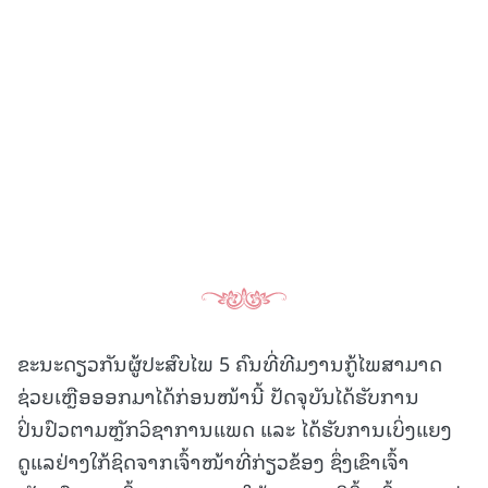
ຂະນະດຽວກັນຜູ້ປະສົບໄພ 5 ຄົນທີ່ທີມງານກູ້ໄພສາມາດ
ຊ່ວຍເຫຼືອອອກມາໄດ້ກ່ອນໜ້ານີ້ ປັດຈຸບັນໄດ້ຮັບການ
ປິ່ນປົວຕາມຫຼັກວິຊາການແພດ ແລະ ໄດ້ຮັບການເບິ່ງແຍງ
ດູແລຢ່າງໃກ້ຊິດຈາກເຈົ້າໜ້າທີ່ກ່ຽວຂ້ອງ ຊຶ່ງເຂົາເຈົ້າ