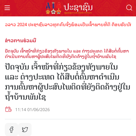
ລາວ 2024 ປະຊາຊົນລາວທຸກຄົນຈົ່ງພ້ອມເປັນເຈົ້າພາບທີ່ດີ ຕ້ອນຮັບນັກທ່ອງທ
ຂ່າວການຮ່ວມມື
ປັດຈຸບັນ ເຈົ້າໜ້າທີ່ກ່ຽວຂ້ອງທັງພາຍໃນ ແລະ ຕ່າງປະເທດ ໄດ້ສືບຕໍ່ຄົ້ນຫາ
ດຳເນີນການຄົ້ນຫາຜູ້ປະສົບໄພຕິດທີ່ຍັງຕິດຄ້າງຢູ່ໃນຖໍ້າບ້ານພັນໄຊ
ປັດຈຸບັນ ເຈົ້າໜ້າທີ່ກ່ຽວຂ້ອງທັງພາຍໃນ
ແລະ ຕ່າງປະເທດ ໄດ້ສືບຕໍ່ຄົ້ນຫາດຳເນີນ
ການຄົ້ນຫາຜູ້ປະສົບໄພຕິດທີ່ຍັງຕິດຄ້າງຢູ່ໃນ
ຖໍ້າບ້ານພັນໄຊ
11:14 01/06/2026