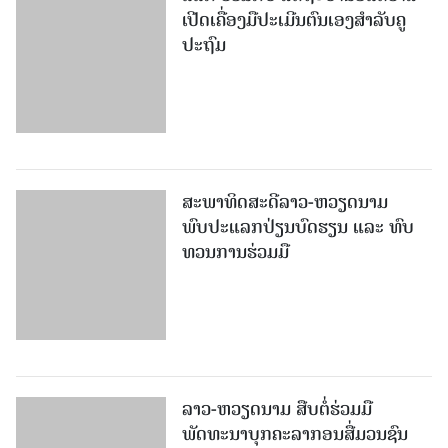
ເປີດເຄື່ອງມືປະເມີນຕົນເອງສຳລັບຄູ
ປະຖົມ
ສະພາທິດສະດີລາວ-ຫວຽດນາມ
ພົບປະແລກປ່ຽນບົດຮຽນ ແລະ ທົບ
ທວນການຮ່ວມມື
ລາວ-ຫວຽດ​ນາມ ສືບ​ຕໍ່​ຮ່ວມ​ມື
ພັດທະນາບຸກຄະລາກອນສື່ມວນຊົນ