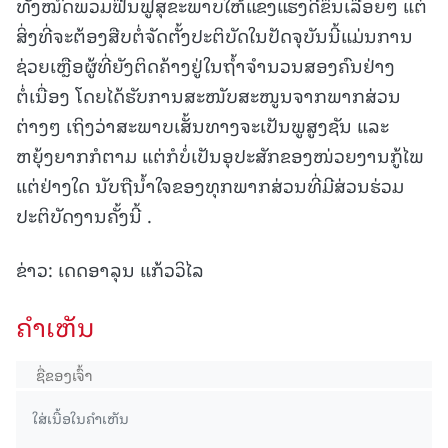
ທັງໝົດພວມຟື້ນຟູສຸຂະພາບໃຫ້ແຂງແຮງດີຂຶ້ນເລື້ອຍໆ ແຕ່
ສິ່ງທີ່ຈະຕ້ອງສືບຕໍ່ຈັດຕັ້ງປະຕິບັດໃນປັດຈຸບັນນີ້ແມ່ນການ
ຊ່ວຍເຫຼືອຜູ້ທີ່ຍັງຕິດຄ້າງຢູ່ໃນຖ້ຳຈໍານວນສອງຄົນຢ່າງ
ຕໍ່ເນື່ອງ ໂດຍໄດ້ຮັບການສະໜັບສະໜູນຈາກພາກສ່ວນ
ຕ່າງໆ ເຖິງວ່າສະພາບເສັ້ນທາງຈະເປັນພູສູງຊັນ ແລະ
ຫຍຸ້ງຍາກກໍຕາມ ແຕ່ກໍບໍ່ເປັນອຸປະສັກຂອງໜ່ວຍງານກູ້ໄພ
ແຕ່ຢ່າງໃດ ນັບຖືນ້ຳໃຈຂອງທຸກພາກສ່ວນທີ່ມີສ່ວນຮ່ວມ
ປະຕິບັດງານຄັ້ງນີ້ .
ຂ່າວ: ເດດອາລຸນ ແກ້ວວິໄລ
ຄໍາເຫັນ