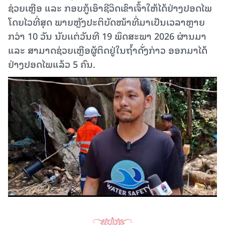
ຊ່ວຍເຫຼືອ ແລະ ກອບກູ້ເອົາຊີວິດເຂົາເຈົ້າໃຫ້ໄດ້ຢ່າງປອດໄພ
ໂດຍໄວທີ່ສຸດ ພາຍຫຼັງປະຕິບັດໜ້າທີ່ມາເປັນເວລາຫຼາຍ
ກວ່າ 10 ວັນ ນັບເເຕ່ວັນທີ 19 ພຶດສະພາ 2026 ຜ່ານມາ
ແລະ ສາມາດຊ່ວຍເຫຼືອຜູ້ຕິດຢູ່ໃນຖ້ຳດັ່ງກ່າວ ອອກມາໄດ້
ຢ່າງປອດໄພແລ້ວ 5 ຄົນ.