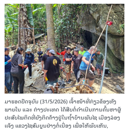
ມາຮອດປັດຈຸບັນ (31/5/2026) ເຈົ້າໜ້າທີ່ກ່ຽວຂ້ອງທັງ
ພາຍໃນ ແລະ ຕ່າງປະເທດ ໄດ້ສືບຕໍ່ດຳເນີນການຄົ້ນຫາຜູ້
ປະສົບໄພຕິດທີ່ຍັງຕິດຄ້າງຢູ່ໃນຖໍ້າບ້ານພັນໄຊ ເມືອງລ່ອງ
ເເຈ້ງ ແຂວງໄຊສົມບູນຢ່າງຕໍ່ເນື່ອງ ເພື່ອໃຫ້ພົບເຫັນ,