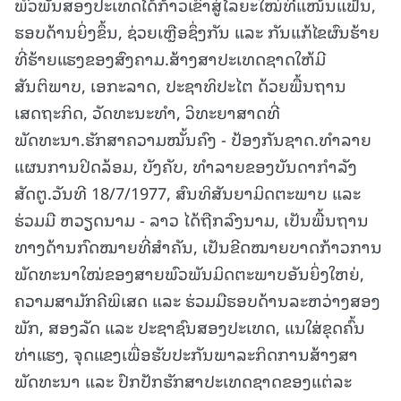
ພົວພັນສອງປະເທດໄດ້ກ້າວເຂົ້າສູ່ໄລຍະໃໝ່ທີ່ແໜ້ນແຟ້ນ,
ຮອບດ້ານຍິ່ງຂຶ້ນ, ຊ່ວຍເຫຼືອຊຶ່ງກັນ ແລະ ກັນແກ້ໄຂຜົນຮ້າຍ
ທີ່ຮ້າຍແຮງຂອງສົງຄາມ.ສ້າງສາປະເທດຊາດໃຫ້ມີ
ສັນຕິພາບ, ເອກະລາດ, ປະຊາທິປະໄຕ ດ້ວຍພື້ນຖານ
ເສດຖະກິດ, ວັດທະນະທໍາ, ວິທະຍາສາດທີ່
ພັດທະນາ.ຮັກສາຄວາມໝັ້ນຄົງ - ປ້ອງກັນຊາດ.ທໍາລາຍ
ແຜນການປິດລ້ອມ, ບັງຄັບ, ທໍາລາຍຂອງບັນດາກໍາລັງ
ສັດຕູ.ວັນທີ 18/7/1977, ສົນທິສັນຍາມິດຕະພາບ ແລະ
ຮ່ວມມື ຫວຽດນາມ - ລາວ ໄດ້ຖືກລົງນາມ, ເປັນພື້ນຖານ
ທາງດ້ານກົດໝາຍທີ່ສໍາຄັນ, ເປັນຂີດໝາຍບາດກ້າວການ
ພັດທະນາໃໝ່ຂອງສາຍພົວພັນມິດຕະພາບອັນຍິ່ງໃຫຍ່,
ຄວາມສາມັກຄີພິເສດ ແລະ ຮ່ວມມືຮອບດ້ານລະຫວ່າງສອງ
ພັກ, ສອງລັດ ແລະ ປະຊາຊົນສອງປະເທດ, ແນໃສ່ຂຸດຄົ້ນ
ທ່າແຮງ, ຈຸດແຂງເພື່ອຮັບປະກັນພາລະກິດການສ້າງສາ
ພັດທະນາ ແລະ ປົກປັກຮັກສາປະເທດຊາດຂອງແຕ່ລະ