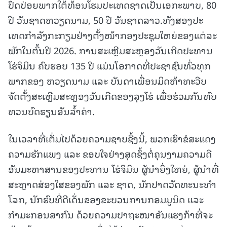
ປົດປ່ອຍພາກໃຕ້ທ້ອນໂຮມປະເທດຊາດເປັນເອກະພາບ, 80
ປີ ວັນຊາດຫວຽດນາມ, 50 ປີ ວັນຊາດລາວ.ທັງສອງປະ
ເທດກໍາລັງກະກຽມຢ່າງຕັ້ງໜ້າກອງປະຊຸມໃຫຍ່ຂອງແຕ່ລະ
ພັກໃນຕົ້ນປີ 2026. ການສະເຫຼີມສະຫຼອງວັນເກີດປະທານ
ໂຮ່ຈິມິນ ຄົບຮອບ 135 ປີ ແມ່ນໂອກາດທີ່ປະຊາຊົນທົ່ວທຸກ
ພາກຂອງ ຫວຽດນາມ ແລະ ບັນດາເພື່ອນມິດຫ້າທະວີບ
ຈັດຕັ້ງສະເຫຼີມສະຫຼອງວັນເກີດຂອງລຸງໂຮ່ ເພື່ອຮ່ວມກັນທົບ
ທວນບົດຮຽນອັນລໍ້າຄ່າ.
ໃນເວລາທີ່ເຕັ່ມໄປດ້ວຍຄວາມຊາບຊື້ງນີ້, ພວກເຮົາຂໍສະແດງ
ຄວາມຮັກແພງ ແລະ ຂອບໃຈຢ່າງສຸດຊຶ້ງຕໍ່ຄຸນງາມຄວາມດີ
ອັນມະຫາສານຂອງປະທານ ໂຮ່ຈິມິນ ຜູ້ນໍາຍິ່ງໃຫຍ່, ຜູ້ນໍາທີ່
ສະຫຼາດສ່ອງໃສຂອງພັກ ແລະ ຊາດ, ນັກປາດວັດທະນະທໍາ
ໂລກ, ນັກຮົບທີ່ດີເດັ່ນຂອງຂະບວນການກອມມູນິດ ແລະ
ກຳມະກອນສາກົນ ດ້ວຍຄວາມປາຖະໜາອັນແຮງກ້າທີ່ຈະ