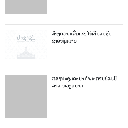
ສ້າງຄວາມເຂັ້ມແຂງໃຫ້ສື່ມວນຊົນ
ຊາວໜຸ່ມລາວ
ກອງປະຊຸມຄະນະກຳມະການຮ່ວມມື
ລາວ-ຫວຽດນາມ
ລາວ-ຍີ່ປຸ່ນ ລົງນາມເອກະສານ
ແລກປ່ຽນສະບັບປັບປຸງສໍາລັບ
ໂຄງການປັບປຸງສະໜາມບິນສາກົນວັດ
ໄຕ