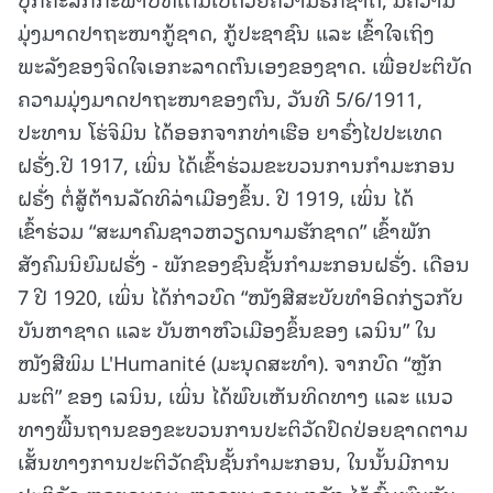
ມຸ່ງມາດປາຖະໜາກູ້ຊາດ, ກູ້ປະຊາຊົນ ແລະ ເຂົ້າໃຈເຖິງ
ພະລັງຂອງຈິດໃຈເອກະລາດຕົນເອງຂອງຊາດ. ເພື່ອປະຕິບັດ
ຄວາມມຸ່ງມາດປາຖະໜາຂອງຕົນ, ວັນທີ 5/6/1911,
ປະທານ ໂຮ່ຈິມິນ ໄດ້ອອກຈາກທ່າເຮືອ ຍາຣົ່ງໄປປະເທດ
ຝຣັ່ງ.ປີ 1917, ເພິ່ນ ໄດ້ເຂົ້າຮ່ວມຂະບວນການກໍາມະກອນ
ຝຣັ່ງ ຕໍ່ສູ້ຕ້ານລັດທິລ່າເມືອງຂຶ້ນ. ປີ 1919, ເພິ່ນ ໄດ້
ເຂົ້າຮ່ວມ “ສະມາຄົມຊາວຫວຽດນາມຮັກຊາດ” ເຂົ້າພັກ
ສັງຄົມນິຍົມຝຣັ່ງ - ພັກຂອງຊົນຊັ້ນກໍາມະກອນຝຣັ່ງ. ເດືອນ
7 ປີ 1920, ເພິ່ນ ໄດ້ກ່າວບົດ “ໜັງສືສະບັບທໍາອິດກ່ຽວກັບ
ບັນຫາຊາດ ແລະ ບັນຫາຫົວເມືອງຂຶ້ນຂອງ ເລນິນ” ໃນ
ໜັງສືພິມ L'Humanité (ມະນຸດສະທໍາ). ຈາກບົດ “ຫຼັກ
ມະຕິ” ຂອງ ເລນິນ, ເພິ່ນ ໄດ້ພົບເຫັນທິດທາງ ແລະ ແນວ
ທາງພື້ນຖານຂອງຂະບວນການປະຕິວັດປົດປ່ອຍຊາດຕາມ
ເສັ້ນທາງການປະຕິວັດຊົນຊັ້ນກຳມະກອນ, ໃນນັ້ນມີການ