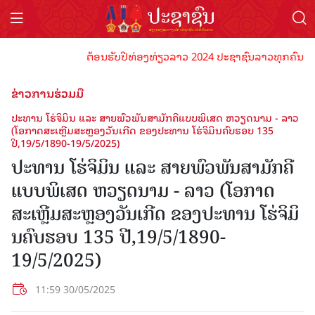
ຕ້ອນຮັບປີທ່ອງທ່ຽວລາວ 2024 ປະຊາຊົນລາວທຸກຄົນຈົ່ງພ້ອມເປັນເ
ຂ່າວການຮ່ວມມື
ປະທານ ໂຮ່ຈິມິນ ແລະ ສາຍພົວພັນສາມັກຄີແບບພິເສດ ຫວຽດນາມ - ລາວ
(ໂອກາດສະເຫຼີມສະຫຼອງວັນເກີດ ຂອງປະທານ ໂຮ່ຈິມິນຄົບຮອບ 135
ປີ,19/5/1890-19/5/2025)
ປະທານ ໂຮ່ຈິມິນ ແລະ ສາຍພົວພັນສາມັກຄີ
ແບບພິເສດ ຫວຽດນາມ - ລາວ (ໂອກາດ
ສະເຫຼີມສະຫຼອງວັນເກີດ ຂອງປະທານ ໂຮ່ຈິມິ
ນຄົບຮອບ 135 ປີ,19/5/1890-
19/5/2025)
11:59 30/05/2025