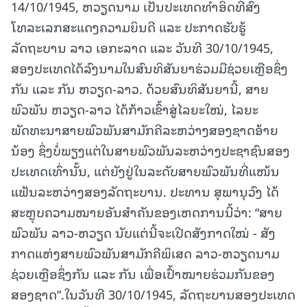
14/10/1945, ຫວຽດນາມ ເປັນປະເທດທໍາອິດທີ່ສົ່ງ
ໂທລະເລກສະແດງຄວາມຍິນດີ ແລະ ປະກາດຮັບຮູ້
ລັດຖະບານ ລາວ ເອກະລາດ ແລະ ວັນທີ 30/10/1945,
ສອງປະເທດໄດ້ລົງນາມໃນສົນທິສັນຍາຮ່ວມມືຊ່ວຍເຫຼືອຊຶ່ງ
ກັນ ແລະ ກັນ ຫວຽດ-ລາວ. ດ້ວຍສົນທິສັນຍານີ້, ສາຍ
ພົວພັນ ຫວຽດ-ລາວ ໄດ້ກ້າວເຂົ້າສູ່ໄລຍະໃໝ່, ໄລຍະ
ພັດທະນາສາຍພົວພັນສາມັກຄີລະຫວ່າງສອງຊາດອ້າຍ
ນ້ອງ ຊຶ່ງບໍ່ພຽງແຕ່ໃນສາຍພົວພັນລະຫວ່າງປະຊາຊົນສອງ
ປະເທດເທົ່ານັ້ນ, ແຕ່ຍັງຢູ່ໃນລະດັບສາຍພົວພັນທີ່ແໜ້ນ
ແຟ້ນລະຫວ່າງສອງລັດຖະບານ. ປະທານ ສຸພານຸວົງ ໄດ້
ສະຫຼຸບຄວາມໝາຍອັນສໍາຄັນຂອງເຫດການນີ້ວ່າ: “ສາຍ
ພົວພັນ ລາວ-ຫວຽດ ນັບແຕ່ນີ້ຈະເປີດສັງກາດໃໝ່ - ສັງ
ກາດແຫ່ງສາຍພົວພັນສາມັກຄີພິເສດ ລາວ-ຫວຽດນາມ
ຊ່ວຍເຫຼືອຊຶ່ງກັນ ແລະ ກັນ ເພື່ອເປົ້າໝາຍຮ່ວມກັນຂອງ
ສອງຊາດ”.ໃນວັນທີ 30/10/1945, ລັດຖະບານສອງປະເທດ