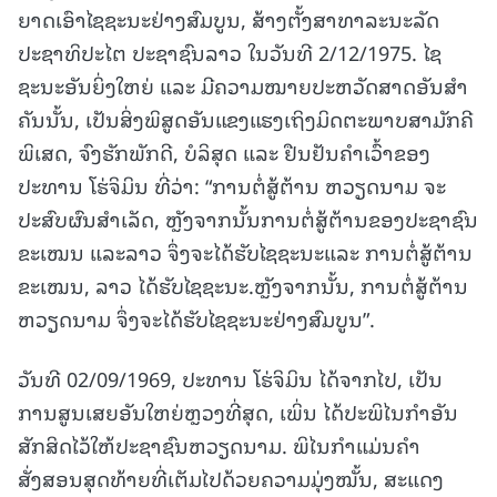
ຍາດເອົາໄຊຊະນະຢ່າງສົມບູນ, ສ້າງຕັ້ງສາທາລະນະລັດ
ປະຊາທິປະໄຕ ປະຊາຊົນລາວ ໃນວັນທີ 2/12/1975. ໄຊ
ຊະນະອັນຍິ່ງໃຫຍ່ ແລະ ມີຄວາມໝາຍປະຫວັດສາດອັນສໍາ
ຄັນນັ້ນ, ເປັນສິ່ງພິສູດອັນແຂງແຮງເຖິງມິດຕະພາບສາມັກຄີ
ພິເສດ, ຈົງຮັກພັກດີ, ບໍລິສຸດ ແລະ ຢືນຢັນຄໍາເວົ້າຂອງ
ປະທານ ໂຮ່ຈິມິນ ທີ່ວ່າ: “ການຕໍ່ສູ້ຕ້ານ ຫວຽດນາມ ຈະ
ປະສົບຜົນສໍາເລັດ, ຫຼັງຈາກນັ້ນການຕໍ່ສູ້ຕ້ານຂອງປະຊາຊົນ
ຂະເໝນ ແລະລາວ ຈຶ່ງຈະໄດ້ຮັບໄຊຊະນະແລະ ການຕໍ່ສູ້ຕ້ານ
ຂະເໝນ, ລາວ ໄດ້ຮັບໄຊຊະນະ.ຫຼັງຈາກນັ້ນ, ການຕໍ່ສູ້ຕ້ານ
ຫວຽດນາມ ຈຶ່ງຈະໄດ້ຮັບໄຊຊະນະຢ່າງສົມບູນ”.
ວັນທີ 02/09/1969, ປະທານ ໂຮ່ຈິມິນ ໄດ້ຈາກໄປ, ເປັນ
ການສູນເສຍອັນໃຫຍ່ຫຼວງທີ່ສຸດ, ເພິ່ນ ໄດ້ປະພິໄນກຳອັນ
ສັກສິດໄວ້ໃຫ້ປະຊາຊົນຫວຽດນາມ. ພິໄນກຳແມ່ນຄໍາ
ສັ່ງສອນສຸດທ້າຍທີ່ເຕັມໄປດ້ວຍຄວາມມຸ່ງໝັ້ນ, ສະແດງ