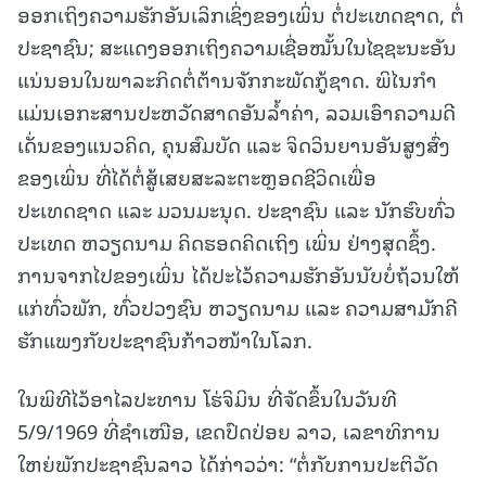
ອອກເຖິງຄວາມຮັກອັນເລິກເຊິ່ງຂອງເພິ່ນ ຕໍ່ປະເທດຊາດ, ຕໍ່
ປະຊາຊົນ; ສະແດງອອກເຖິງຄວາມເຊື່ອໝັ້ນໃນໄຊຊະນະອັນ
ແນ່ນອນໃນພາລະກິດຕໍ່ຕ້ານຈັກກະພັດກູ້ຊາດ. ພິໄນກຳ
ແມ່ນເອກະສານປະຫວັດສາດອັນລໍ້າຄ່າ, ລວມເອົາຄວາມດີ
ເດັ່ນຂອງແນວຄິດ, ຄຸນສົມບັດ ແລະ ຈິດວິນຍານອັນສູງສົ່ງ
ຂອງເພິ່ນ ທີ່ໄດ້ຕໍ່ສູ້ເສຍສະລະຕະຫຼອດຊີວິດເພື່ອ
ປະເທດຊາດ ແລະ ມວນມະນຸດ. ປະຊາຊົນ ແລະ ນັກຮົບທົ່ວ
ປະເທດ ຫວຽດນາມ ຄິດຮອດຄິດເຖິງ ເພິ່ນ ຢ່າງສຸດຊຶ້ງ.
ການຈາກໄປຂອງເພິ່ນ ໄດ້ປະໄວ້ຄວາມຮັກອັນນັບບໍ່ຖ້ວນໃຫ້
ແກ່ທົ່ວພັກ, ທົ່ວປວງຊົນ ຫວຽດນາມ ແລະ ຄວາມສາມັກຄີ
ຮັກແພງກັບປະຊາຊົນກ້າວໜ້າໃນໂລກ.
ໃນພິທີໄວ້ອາໄລປະທານ ໂຮ່ຈິມິນ ທີ່ຈັດຂຶ້ນໃນວັນທີ
5/9/1969 ທີ່ຊຳເໜືອ, ເຂດປົດປ່ອຍ ລາວ, ເລຂາທິການ
ໃຫຍ່ພັກປະຊາຊົນລາວ ໄດ້ກ່າວວ່າ: “ຕໍ່ກັບການປະຕິວັດ