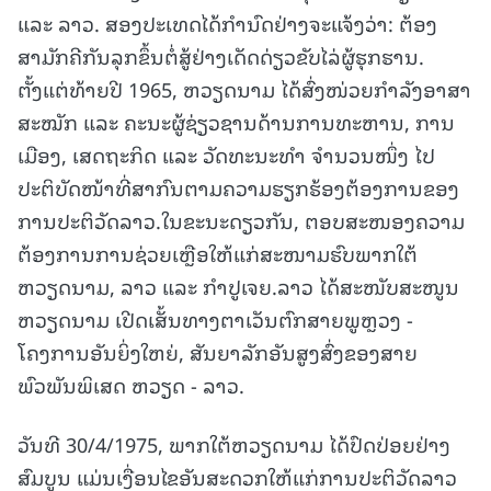
ແລະ ລາວ. ສອງປະເທດໄດ້ກໍານົດຢ່າງຈະແຈ້ງວ່າ: ຕ້ອງ
ສາມັກຄີກັນລຸກຂຶ້ນຕໍ່ສູ້ຢ່າງເດັດດ່ຽວຂັບໄລ່ຜູ້ຮຸກຮານ.
ຕັ້ງແຕ່ທ້າຍປີ 1965, ຫວຽດນາມ ໄດ້ສົ່ງໜ່ວຍກຳລັງອາສາ
ສະໝັກ ແລະ ຄະນະຜູ້ຊ່ຽວຊານດ້ານການທະຫານ, ການ
ເມືອງ, ເສດຖະກິດ ແລະ ວັດທະນະທໍາ ຈໍານວນໜຶ່ງ ໄປ
ປະຕິບັດໜ້າທີ່ສາກົນຕາມຄວາມຮຽກຮ້ອງຕ້ອງການຂອງ
ການປະຕິວັດລາວ.ໃນຂະນະດຽວກັນ, ຕອບສະໜອງຄວາມ
ຕ້ອງການການຊ່ວຍເຫຼືອໃຫ້ແກ່ສະໜາມຮົບພາກໃຕ້
ຫວຽດນາມ, ລາວ ແລະ ກຳປູເຈຍ.ລາວ ໄດ້ສະໜັບສະໜູນ
ຫວຽດນາມ ເປີດເສັ້ນທາງຕາເວັນຕົກສາຍພູຫຼວງ -
ໂຄງການອັນຍິ່ງໃຫຍ່, ສັນຍາລັກອັນສູງສົ່ງຂອງສາຍ
ພົວພັນພິເສດ ຫວຽດ - ລາວ.
ວັນທີ 30/4/1975, ພາກໃຕ້ຫວຽດນາມ ໄດ້ປົດປ່ອຍຢ່າງ
ສົມບູນ ແມ່ນເງື່ອນໄຂອັນສະດວກໃຫ້ແກ່ການປະຕິວັດລາວ