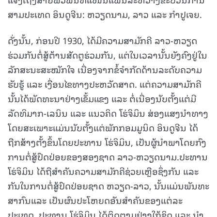
ສາມປະເທດ ອິນດູຈີນ: ຫວຽດນາມ, ລາວ ແລະ ກຳປູເຈຍ.
ດັ່ງນັ້ນ, ກ່ອນປີ 1930, ໄດ້ມີຄວາມສາມັກຄີ ລາວ-ຫວຽດ
ຮ່ວມກັນຕໍ່ສູ້ຕ້ານສັດຕູຮ່ວມກັນ, ແຕ່ໃນເວລານັ້ນຍັງຄົງຢູ່ໃນ
ລັກສະນະສະໝັກໃຈ ເນື່ອງຈາກຂໍ້ຈໍາກັດດ້ານລະດັບຄວາມ
ຮັບຮູ້ ແລະ ເງື່ອນໄຂທາງປະຫວັດສາດ. ແຕ່ຄວາມສາມັກຄີ
ນັ້ນໄດ້ພັດທະນາຢ່າງເຂັ້ມແຂງ ແລະ ຕໍ່ເນື່ອງນັບຕັ້ງແຕ່ມີ
ລັດທິມາກ-ເລນິນ ແລະ ແນວຄິດ ໂຮ່ຈິມິນ ສ່ອງແສງນໍາທາງ
ໂດຍສະເພາະແມ່ນນັບຕັ້ງແຕ່ພັກກອມມູນິດ ອິນດູຈີນ ໄດ້
ຖືກສ້າງຕັ້ງຂຶ້ນໂດຍປະທານ ໂຮ່ຈິມິນ, ເປັນຜູ້ນໍາພາໂດຍກົງ
ການຕໍ່ສູ້ປົດປ່ອຍຂອງສອງຊາດ ລາວ-ຫວຽດນາມ.ປະທານ
ໂຮ່ຈິມິນ ໄດ້ຖືສຳຄັນຄວາມສາມັກຄີຊ່ວຍເຫຼືອຊຶ່ງກັນ ແລະ
ກັນໃນການຕໍ່ສູ້ປົດປ່ອຍຊາດ ຫວຽດ-ລາວ, ນັ້ນແມ່ນພັນທະ
ສາກົນແລະ ເປັນຜົນປະໂຫຍດອັນສຳຄັນຂອງແຕ່ລະ
ປະເທດ. ປະທານ ໂຮ່ຈິມິນ ໄດ້ຕິດຕາມຢ່າງໃກ້ຊິດ ແລະ ນໍາ