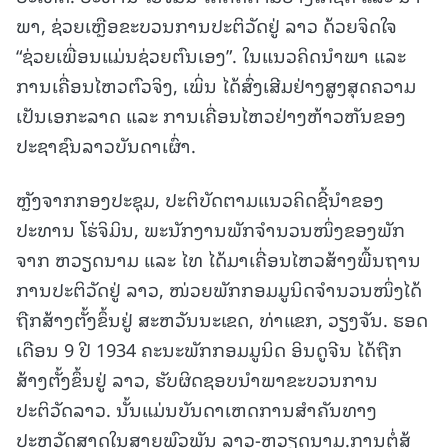
ພາ, ຊ່ວຍເຫຼືອຂະບວນການປະຕິວັດຢູ່ ລາວ ດ້ວຍຈິດໃຈ
“ຊ່ວຍເພື່ອນແມ່ນຊ່ວຍຕົນເອງ”. ໃນແນວຄິດນໍາພາ ແລະ
ການເຄື່ອນໄຫວຕົວຈິງ, ເພິ່ນ ໄດ້ສົ່ງເສີມຢ່າງສູງສຸດຄວາມ
ເປັນເອກະລາດ ແລະ ການເຄື່ອນໄຫວຢ່າງຫ້າວຫັນຂອງ
ປະຊາຊົນລາວບັນດາເຜົ່າ.
ຫຼັງຈາກກອງປະຊຸມ, ປະຕິບັດຕາມແນວຄິດຊີ້ນໍາຂອງ
ປະທານ ໂຮ່ຈິມິນ, ພະນັກງານພັກຈໍານວນໜຶ່ງຂອງພັກ
ຈາກ ຫວຽດນາມ ແລະ ໄທ ໄດ້ມາເຄື່ອນໄຫວສ້າງພື້ນຖານ
ການປະຕິວັດຢູ່ ລາວ, ໜ່ວຍພັກກອມມູນິດຈໍານວນໜຶ່ງໄດ້
ຖືກສ້າງຕັ້ງຂຶ້ນຢູ່ ສະຫວັນນະເຂດ, ທ່າແຂກ, ວຽງຈັນ. ຮອດ
ເດືອນ 9 ປີ 1934 ຄະນະພັກກອມມູນິດ ອິນດູຈີນ ໄດ້ຖືກ
ສ້າງຕັ້ງຂຶ້ນຢູ່ ລາວ, ຮັບຜິດຊອບນໍາພາຂະບວນການ
ປະຕິວັດລາວ. ນັ້ນແມ່ນບັນດາເຫດການສໍາຄັນທາງ
ປະຫວັດສາດໃນສາຍພົວພັນ ລາວ-ຫວຽດນາມ.ການຕໍ່ສູ້