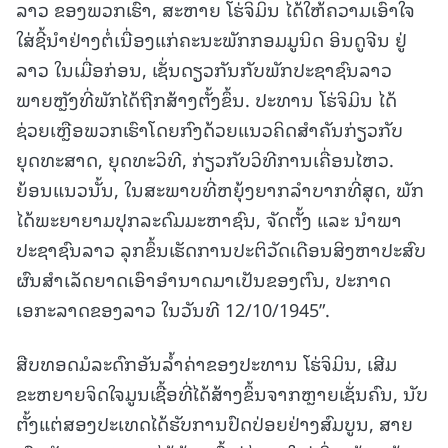
ລາວ ຂອງພວກເຮົາ, ສະຫາຍ ໂຮ່ຈິມິນ ໄດ້ໃຫ້ຄວາມເອົາໃຈ
ໃສ່ຊີ້ນໍາຢ່າງຕໍ່ເນື່ອງແກ່ຄະນະພັກກອມມູນິດ ອິນດູຈີນ ຢູ່
ລາວ ໃນເມື່ອກ່ອນ, ເຊັ່ນດຽວກັນກັບພັກປະຊາຊົນລາວ
ພາຍຫຼັງທີ່ພັກໄດ້ຖືກສ້າງຕັ້ງຂຶ້ນ. ປະທານ ໂຮ່ຈິມິນ ໄດ້
ຊ່ວຍເຫຼືອພວກເຮົາໂດຍກົງດ້ວຍແນວຄິດສໍາຄັນກ່ຽວກັບ
ຍຸດທະສາດ, ຍຸດທະວິທີ, ກ່ຽວກັບວິທີການເຄື່ອນໄຫວ.
ຍ້ອນແນວນັ້ນ, ໃນສະພາບທີ່ຫຍຸ້ງຍາກລໍາບາກທີ່ສຸດ, ພັກ
ໄດ້ພະຍາຍາມປຸກລະດົມມະຫາຊົນ, ຈັດຕັ້ງ ແລະ ນໍາພາ
ປະຊາຊົນລາວ ລຸກຂຶ້ນເຮັດການປະຕິວັດເດືອນສິງຫາປະສົບ
ຜົນສໍາເລັດຍາດເອົາອໍານາດມາເປັນຂອງຕົນ, ປະກາດ
ເອກະລາດຂອງລາວ ໃນວັນທີ 12/10/1945”.
ສືບທອດມໍລະດົກອັນລໍ້າຄ່າຂອງປະທານ ໂຮ່ຈິມິນ, ເສີມ
ຂະຫຍາຍຈິດໃຈມູນເຊື້ອທີ່ໄດ້ສ້າງຂຶ້ນຈາກຫຼາຍເຊັ່ນຄົນ, ນັບ
ຕັ້ງແຕ່ສອງປະເທດໄດ້ຮັບການປົດປ່ອຍຢ່າງສົມບູນ, ສາຍ