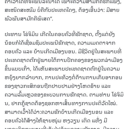
ຄໍາເວົ້າໃດທີ່ຈະພັນລະນາໄດ້ ເພາະຄວາມສາມັກຄີຮັກແພງ,
ສະໜິດສະໜົມ ບໍ່ຄືກັບປະເທດໃດໆ, ຕ້ອງເອີ້ນວ່າ: ມີສາຍ
ພົວພັນສາມັກຄີພິເສດ”.
ປະທານ ໂຮ່ຈິມິນ ເກີດໃນຄອບຄົວທີ່ຮັກຊາດ, ຕັ້ງແຕ່ຍັງ
ນ້ອຍກໍໄດ້ເຊື່ອມຊຶມປະເພນີຮັກຊາດ, ຄວາມເມດຕາຈາກ
ຄອບຄົວ ແລະ ບ້ານເກີດເມືອງນອນ. ມີຊີວິດຢູ່ໃນສະພາບທີ່
ປະເທດຊາດຕົກຢູ່ພາຍໃຕ້ການປົກຄອງຂອງພວກລ່າເມືອງ
ຂຶ້ນແບບເກົ່າ, ໄດ້ເຫັນສະພາບປະເທດຊາດຕົກຢູ່ໃນຄວາມ
ຫຍຸ້ງຍາກລຳບາກ, ການປະທ້ວງຕໍ່ຕ້ານການເກັບອາກອນ
ຂອງຊາວກະສິກອນຖືກປາບປາມຢ່າງໂຫດຮ້າຍ ແລະ
ຄວາມລົ້ມເຫຼວຂອງຂະບວນການຮັກຊາດ. ຕາມທ່ານ ໂຮ່ຈິມິ
ນ, ຢາກກູ້ຊາດຕ້ອງຊອກຫາເສັ້ນທາງການປະຕິວັດໃໝ່.
ສາມາດເວົ້າໄດ້ວ່າ:ຄວາມຮັກບ້ານເກີດເມືອງນອນ ແລະ
ຄອບຄົວໄດ້ສ້າງໃຫ້ຊາຍໜຸ່ມ ຫງວຽນ ເຕິດ ແທັ່ງ ມີ
ບຸກຄະລິກກະພາບທີ່ເຕັມໄປດ້ວຍຄວາມຮັກຊາດ, ມີຄວາມ