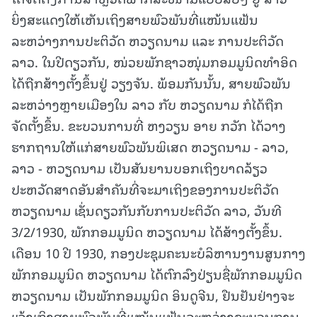
ຍິ່ງສະແດງໃຫ້ເຫັນເຖິງສາຍພົວພັນທີ່ແໜ້ນແຟ້ນ
ລະຫວ່າງການປະຕິວັດ ຫວຽດນາມ ແລະ ການປະຕິວັດ
ລາວ. ໃນປີດຽວກັນ, ໜ່ວຍພັກຊາວໜຸ່ມກອມມູນິດທໍາອິດ
ໄດ້ຖືກສ້າງຕັ້ງຂຶ້ນຢູ່ ວຽງຈັນ. ພ້ອມກັນນັ້ນ, ສາຍພົວພັນ
ລະຫວ່າງຫຼາຍເມືອງໃນ ລາວ ກັບ ຫວຽດນາມ ກໍໄດ້ຖືກ
ຈັດຕັ້ງຂຶ້ນ. ຂະບວນການທີ່ ຫງວຽນ ອາຍ ກວັກ ໄດ້ວາງ
ຮາກຖານໃຫ້ແກ່ສາຍພົວພັນພິເສດ ຫວຽດນາມ - ລາວ,
ລາວ - ຫວຽດນາມ ເປັນສັນຍານບອກເຖິງບາດລ້ຽວ
ປະຫວັດສາດອັນສໍາຄັນທີ່ຈະມາເຖິງຂອງການປະຕິວັດ
ຫວຽດນາມ ເຊັ່ນດຽວກັນກັບການປະຕິວັດ ລາວ, ວັນທີ
3/2/1930, ພັກກອມມູນິດ ຫວຽດນາມ ໄດ້ສ້າງຕັ້ງຂຶ້ນ.
ເດືອນ 10 ປີ 1930, ກອງປະຊຸມຄະນະບໍລິຫານງານສູນກາງ
ພັກກອມມູນິດ ຫວຽດນາມ ໄດ້ຕົກລົງປ່ຽນຊື່ພັກກອມມູນິດ
ຫວຽດນາມ ເປັນພັກກອມມູນິດ ອິນດູຈີນ, ຢືນຢັນຢ່າງຈະ
ແຈ້ງເຖິງສາຍພົວພັນທີ່ແໜ້ນແຟ້ນລະຫວ່າງຂະບວນການ