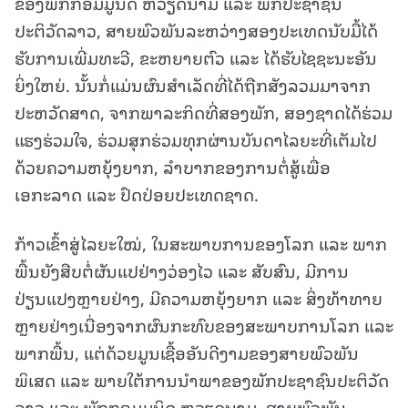
ຂອງພັກກອມມູນິດ ຫວຽດນາມ ແລະ ພັກປະຊາຊົນ
ປະຕິວັດລາວ, ສາຍພົວພັນລະຫວ່າງສອງປະເທດນັບມື້ໄດ້
ຮັບການເພີ່ມທະວີ, ຂະຫຍາຍຕົວ ແລະ ໄດ້ຮັບໄຊຊະນະອັນ
ຍິ່ງໃຫຍ່. ນັ້ນກໍ່ແມ່ນຜົນສໍາເລັດທີ່ໄດ້ຖືກສັງລວມມາຈາກ
ປະຫວັດສາດ, ຈາກພາລະກິດທີ່ສອງພັກ, ສອງຊາດໄດ້ຮ່ວມ
ແຮງຮ່ວມໃຈ, ຮ່ວມສຸກຮ່ວມທຸກຜ່ານບັນດາໄລຍະທີ່ເຕັມໄປ
ດ້ວຍຄວາມຫຍຸ້ງຍາກ, ລໍາບາກຂອງການຕໍ່ສູ້ເພື່ອ
ເອກະລາດ ແລະ ປົດປ່ອຍປະເທດຊາດ.
ກ້າວເຂົ້າສູ່ໄລຍະໃໝ່, ໃນສະພາບການຂອງໂລກ ແລະ ພາກ
ພື້ນຍັງສືບຕໍ່ຜັນແປຢ່າງວ່ອງໄວ ແລະ ສັບສົນ, ມີການ
ປ່ຽນແປງຫຼາຍຢ່າງ, ມີຄວາມຫຍຸ້ງຍາກ ແລະ ສິ່ງທ້າທາຍ
ຫຼາຍຢ່າງເນື່ອງຈາກຜົນກະທົບຂອງສະພາບການໂລກ ແລະ
ພາກພື້ນ, ແຕ່ດ້ວຍມູນເຊື້ອອັນດີງາມຂອງສາຍພົວພັນ
ພິເສດ ແລະ ພາຍໃຕ້ການນໍາພາຂອງພັກປະຊາຊົນປະຕິວັດ
ລາວ ແລະ ພັກກອມມູນິດ ຫວຽດນາມ, ສາຍພົວພັນ