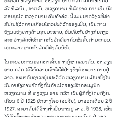
ປະຕິວັດ ຫວຽດນາມ. ຫງວຽນ ອາຍ ກວັກ ໄດ້ຄົ້ນພົບກັບ
ລັດທິເລນິນ, ຈາກຄົນ ຫວຽດນາມ ທີ່ຮັກຊາດ ກາຍເປັນນັກ
ກອມມູນິດ ຫວຽດນາມ ຄົນທໍາອິດ. ນີ້ແມ່ນບາດລ້ຽວທີ່ສໍາ
ຄັນໃນຊີວິດການເຄື່ອນໄຫວປະຕິວັດຂອງເພິ່ນ, ເປັນການ
ປ່ຽນແປງທາງດ້ານຄຸນນະພາບ, ສົມທົບກັນຢ່າງກົມກຽວ
ລະຫວ່າງລັດທິຮັກຊາດກັບລັດທິສາກົນຊົນຊັ້ນກຳມະກອນ,
ເອກະລາດຊາດກັບລັດທິສັງຄົມນິຍົມ.
ໃນຂະບວນການຊອກຫາເສັ້ນທາງກູ້ຊາດຂອງຕົນ, ຫງວຽນ
ອາຍ ກວັກ ໄດ້ໃຫ້ຄວາມເອົາໃຈໃສ່ຢ່າງຍິ່ງຕໍ່ສະພາບການຢູ່
ລາວ. ສະມາຄົມຊາວໜຸ່ມປະຕິວັດ ຫວຽດນາມ ເປັນໜຶ່ງໃນ
ບັນດາອົງການຈັດຕັ້ງຕົ້ນກຳເນີດຂອງພັກກອມມູນິດ
ຫວຽດນາມ ທີ່ ຫງວຽນ ອາຍ ກວັກ ເປັນຜູ້ກໍ່ຕັ້ງໂດຍກົງໃນ
ເດືອນ 6 ປີ 1925 ຢູ່ກວາງໂຈວ (ສປຈີນ), ມາຮອດເດືອນ 2 ປີ
1927, ສະມາຄົມໄດ້ສ້າງຕັ້ງພື້ນຖານຢູ່ ລາວ. ປີ 1928, ເພິ່ນ
ໄດ້ຈັດຕັ້ງການສຳຫຼວດພາກສະໜາມແບບລັບໆ ຢູ່ ລາວ