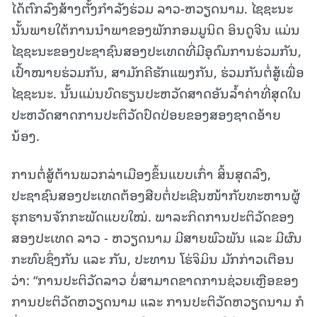
ໄດ້ຕົກລົງສ້າງຕັ້ງກໍາລັງຮ່ວມ ລາວ-ຫວຽດນາມ. ໄຊຊະນະ
ນັ້ນພາຍໃຕ້ການນໍາພາຂອງພັກກອມມູນິດ ອິນດູຈີນ ແມ່ນ
ໄຊຊະນະຂອງປະຊາຊົນສອງປະເທດທີ່ມີອຸດົມການຮ່ວມກັນ,
ເປົ້າໝາຍຮ່ວມກັນ, ສາມັກຄີຮັກແພງກັນ, ຮ່ວມກັນຕໍ່ສູ້ເພື່ອ
ໄຊຊະນະ. ນັ້ນແມ່ນບົດຮຽນປະຫວັດສາດອັນລໍ້າຄ່າທີ່ສຸດໃນ
ປະຫວັດສາດການປະຕິວັດປົດປ່ອຍຂອງສອງຊາດອ້າຍ
ນ້ອງ.
ການຕໍ່ສູ້ຕ້ານພວກລ່າເມືອງຂຶ້ນແບບເກົ່າ ສິ້ນສຸດລົງ,
ປະຊາຊົນສອງປະເທດຕ້ອງສືບຕໍ່ປະເຊີນໜ້າກັບທະຫານຜູ້
ຮຸກຮານຈັກກະພັດແບບໃໝ່. ພາລະກິດການປະຕິວັດຂອງ
ສອງປະເທດ ລາວ - ຫວຽດນາມ ມີສາຍພົວພັນ ແລະ ມີຜົນ
ກະທົບຊຶ່ງກັນ ແລະ ກັນ, ປະທານ ໂຮ່ຈິມິນ ມັກກ່າວເຕືອນ
ວ່າ: “ການປະຕິວັດລາວ ບໍ່ສາມາດຂາດການຊ່ວຍເຫຼືອຂອງ
ການປະຕິວັດຫວຽດນາມ ແລະ ການປະຕິວັດຫວຽດນາມ ກໍ