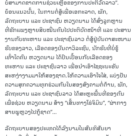
ບໍ່ສາມາດຂາດການຊ່ວຍເຫຼືອຂອງການປະຕິວັດລາວ”.
ຍ້ອນແນວນັ້ນ, ໃນການຕໍ່ສູ້ເພື່ອເອກະລາດ, ພັກ,
ລັດຖະບານ ແລະ ປະຊາຊົນ ຫວຽດນາມ ໄດ້ສົ່ງລູກຫຼານ
ທີ່ຮັກແພງຫຼາຍສິບໝື່ນຄົນໄປປະຕິບັດໜ້າທີ່ ແລະ ປະສານ
ງານກັບທະຫານ ແລະ ປະຊາຊົນລາວ ຕໍ່ສູ້ຢູ່ບັນດາສະໜາມ
ຮົບຂອງລາວ, ເລືອດຂອງບັນດາວິລະຊົນ, ນັກຮົບທີ່ບໍ່ຮູ້
ເທົ່າໃດຄົນ ຫວຽດນາມ ໄດ້ປົນເປື້ອນກັບເລືອດຂອງ
ທະຫານ ແລະ ປະຊາຊົນລາວ ເພື່ອນໍາເອົາໄຊຊະນະອັນ
ສະຫງ່າງາມມາໃຫ້ສອງຊາດ.ໃຫ້ຄວາມເອົາໃຈໃສ່, ແບ່ງປັນ
ຄວາມສຸກຄວາມທຸກຮ່ວມກັນໃນສອງສົງຄາມຕໍ່ຕ້ານ, ພັກ,
ລັດຖະບານ ແລະ ປະຊາຊົນລາວ ໄດ້ສະຫຼະພື້ນທີ່ຂອງຕົນ
ເພື່ອຊ່ວຍ ຫວຽດນາມ ສ້າງ “ເສັ້ນທາງໂຮ່ຈິມິນ”, “ຜ່າກາງ
ສາຍພູຫຼວງໄປກູ້ຊາດ”...
ລັດຖະບານສອງປະເທດໄດ້ລົງນາມໃນສົນທິສັນຍາ