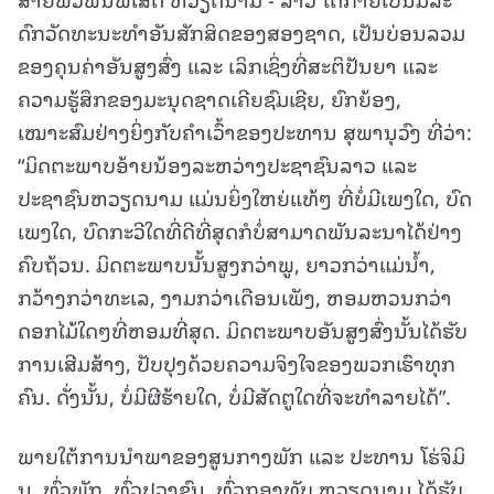
ດົກວັດທະນະທໍາອັນສັກສິດຂອງສອງຊາດ, ເປັນບ່ອນລວມ
ຂອງຄຸນຄ່າອັນສູງສົ່ງ ແລະ ເລິກເຊິ່ງທີ່ສະຕິປັນຍາ ແລະ
ຄວາມຮູ້ສຶກຂອງມະນຸດຊາດເຄີຍຊົມເຊີຍ, ຍົກຍ້ອງ,
ເໝາະສົມຢ່າງຍິ່ງກັບຄໍາເວົ້າຂອງປະທານ ສຸພານຸວົງ ທີ່ວ່າ:
“ມິດຕະພາບອ້າຍນ້ອງລະຫວ່າງປະຊາຊົນລາວ ແລະ
ປະຊາຊົນຫວຽດນາມ ແມ່ນຍິ່ງໃຫຍ່ແທ້ໆ ທີ່ບໍ່ມີເພງໃດ, ບົດ
ເພງໃດ, ບົດກະວີໃດທີ່ດີທີ່ສຸດກໍບໍ່ສາມາດພັນລະນາໄດ້ຢ່າງ
ຄົບຖ້ວນ. ມິດຕະພາບນັ້ນສູງກວ່າພູ, ຍາວກວ່າແມ່ນໍ້າ,
ກວ້າງກວ່າທະເລ, ງາມກວ່າເດືອນເພັງ, ຫອມຫວນກວ່າ
ດອກໄມ້ໃດໆທີ່ຫອມທີ່ສຸດ. ມິດຕະພາບອັນສູງສົ່ງນັ້ນໄດ້ຮັບ
ການເສີມສ້າງ, ປັບປຸງດ້ວຍຄວາມຈິງໃຈຂອງພວກເຮົາທຸກ
ຄົນ. ດັ່ງນັ້ນ, ບໍ່ມີຜີຮ້າຍໃດ, ບໍ່ມີສັດຕູໃດທີ່ຈະທໍາລາຍໄດ້”.
ພາຍໃຕ້ການນໍາພາຂອງສູນກາງພັກ ແລະ ປະທານ ໂຮ່ຈິມິ
ນ, ທົ່ວພັກ, ທົ່ວປວງຊົນ, ທົ່ວກອງທັບ ຫວຽດນາມ ໄດ້ຮັບ