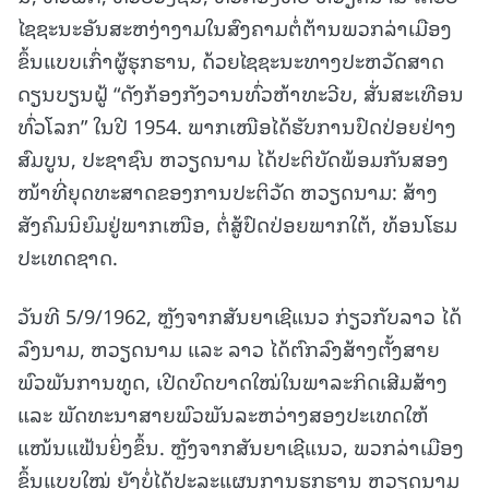
ໄຊຊະນະອັນສະຫງ່າງາມໃນສົງຄາມຕໍ່ຕ້ານພວກລ່າເມືອງ
ຂຶ້ນແບບເກົ່າຜູ້ຮຸກຮານ, ດ້ວຍໄຊຊະນະທາງປະຫວັດສາດ
ດຽນບຽນຝູ້ “ດັງກ້ອງກັງວານທົ່ວຫ້າທະວີບ, ສັ່ນສະເທືອນ
ທົ່ວໂລກ” ໃນປີ 1954. ພາກເໜືອໄດ້ຮັບການປົດປ່ອຍຢ່າງ
ສົມບູນ, ປະຊາຊົນ ຫວຽດນາມ ໄດ້ປະຕິບັດພ້ອມກັນສອງ
ໜ້າທີ່ຍຸດທະສາດຂອງການປະຕິວັດ ຫວຽດນາມ: ສ້າງ
ສັງຄົມນິຍົມຢູ່ພາກເໜືອ, ຕໍ່ສູ້ປົດປ່ອຍພາກໃຕ້, ທ້ອນໂຮມ
ປະເທດຊາດ.
ວັນທີ 5/9/1962, ຫຼັງຈາກສັນຍາເຊີແນວ ກ່ຽວກັບລາວ ໄດ້
ລົງນາມ, ຫວຽດນາມ ແລະ ລາວ ໄດ້ຕົກລົງສ້າງຕັ້ງສາຍ
ພົວພັນການທູດ, ເປີດບົດບາດໃໝ່ໃນພາລະກິດເສີມສ້າງ
ແລະ ພັດທະນາສາຍພົວພັນລະຫວ່າງສອງປະເທດໃຫ້
ແໜ້ນແຟ້ນຍິ່ງຂຶ້ນ. ຫຼັງຈາກສັນຍາເຊີແນວ, ພວກລ່າເມືອງ
ຂຶ້ນແບບໃໝ່ ຍັງບໍ່ໄດ້ປະລະແຜນການຮຸກຮານ ຫວຽດນາມ