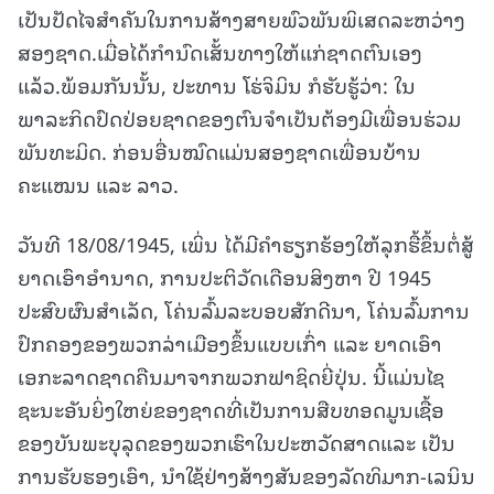
ເປັນປັດໄຈສໍາຄັນໃນການສ້າງສາຍພົວພັນພິເສດລະຫວ່າງ
ສອງຊາດ.ເມື່ອໄດ້ກໍານົດເສັ້ນທາງໃຫ້ແກ່ຊາດຕົນເອງ
ແລ້ວ.ພ້ອມກັນນັ້ນ, ປະທານ ໂຮ່ຈິມິນ ກໍຮັບຮູ້ວ່າ: ໃນ
ພາລະກິດປົດປ່ອຍຊາດຂອງຕົນຈໍາເປັນຕ້ອງມີເພື່ອນຮ່ວມ
ພັນທະມິດ. ກ່ອນອື່ນໝົດແມ່ນສອງຊາດເພື່ອນບ້ານ
ຄະແໝນ ແລະ ລາວ.
ວັນທີ 18/08/1945, ເພິ່ນ ໄດ້ມີຄຳຮຽກຮ້ອງໃຫ້ລຸກຮື້ຂຶ້ນຕໍ່ສູ້
ຍາດເອົາອໍານາດ, ການປະຕິວັດເດືອນສິງຫາ ປີ 1945
ປະສົບຜົນສໍາເລັດ, ໂຄ່ນລົ້ມລະບອບສັກດີນາ, ໂຄ່ນລົ້ມການ
ປົກຄອງຂອງພວກລ່າເມືອງຂຶ້ນແບບເກົ່າ ແລະ ຍາດເອົາ
ເອກະລາດຊາດຄືນມາຈາກພວກຟາຊິດຍີ່ປຸ່ນ. ນີ້ແມ່ນໄຊ
ຊະນະອັນຍິ່ງໃຫຍ່ຂອງຊາດທີ່ເປັນການສືບທອດມູນເຊື້ອ
ຂອງບັນພະບຸລຸດຂອງພວກເຮົາໃນປະຫວັດສາດແລະ ເປັນ
ການຮັບຮອງເອົາ, ນໍາໃຊ້ຢ່າງສ້າງສັນຂອງລັດທິມາກ-ເລນິນ