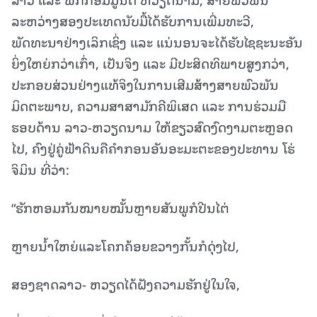
ລະຫວ່າງສອງປະເທດນັບມື້ໄດ້ຮັບການເພີ່ມທະວີ,
ພັດທະນາຢ່າງເລິກເຊິ່ງ ແລະ ແນ່ນອນຈະໄດ້ຮັບໄຊຊະນະອັນ
ຍິ່ງໃຫຍ່ກວ່າເກົ່າ, ເປັນຈິງ ແລະ ມີປະສິດທິພາບສູງກວ່າ,
ປະກອບສ່ວນຢ່າງແທ້ຈິງໃນການເສີມສ້າງສາຍພົວພັນ
ມິດຕະພາບ, ຄວາມສາສາມັກຄີພິເສດ ແລະ ການຮ່ວມມື
ຮອບດ້ານ ລາວ-ຫວຽດນາມ ໃຫ້ຂຽວສົດງົດງາມຕະຫຼອດ
ໄປ, ຄົງຢູ່ຄູ່ຟ້າດິນຄືຄຳກອນອັນອະມະຕະຂອງປະທານ ໂຮ່
ຈິມິນ ທີ່ວ່າ:
“ຮັກຫອມກັນໝາຍໝັ້ນຫຼາຍສັນພູກໍປີນໄຕ່
ຫຼາຍນໍ້າໃຫຍ່ແລະໂຄກຄ້ອຍຂວາງກັ້ນກໍດຸ່ງໄປ,
ສອງຊາດລາວ- ຫວຽດໄດ້ຝັງຄວາມຮັກຢູ່ໃນໃຈ,