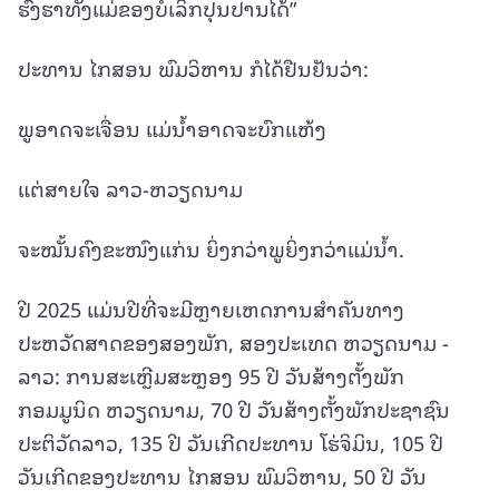
ຮົ່ງຮາທັງແມ່ຂອງບໍ່ເລິກປຸນປານໄດ້”
ປະທານ ໄກສອນ ພົມວິຫານ ກໍໄດ້ຢືນຢັນວ່າ:
ພູອາດຈະເຈື່ອນ ແມ່ນໍ້າອາດຈະບົກແຫ້ງ
ແຕ່ສາຍໃຈ ລາວ-ຫວຽດນາມ
ຈະໝັ້ນຄົງຂະໜົງແກ່ນ ຍິ່ງກວ່າພູຍິ່ງກວ່າແມ່ນໍ້າ.
ປີ 2025 ແມ່ນປີທີ່ຈະມີຫຼາຍເຫດການສໍາຄັນທາງ
ປະຫວັດສາດຂອງສອງພັກ, ສອງປະເທດ ຫວຽດນາມ -
ລາວ: ການສະເຫຼີມສະຫຼອງ 95 ປີ ວັນສ້າງຕັ້ງພັກ
ກອມມູນິດ ຫວຽດນາມ, 70 ປີ ວັນສ້າງຕັ້ງພັກປະຊາຊົນ
ປະຕິວັດລາວ, 135 ປີ ວັນເກີດປະທານ ໂຮ່ຈິມິນ, 105 ປີ
ວັນເກີດຂອງປະທານ ໄກສອນ ພົມວິຫານ, 50 ປີ ວັນ