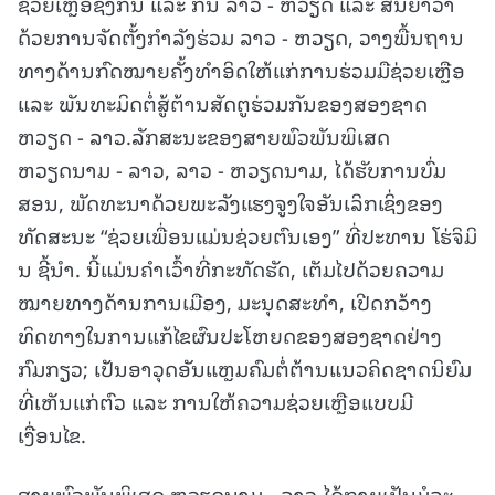
ຊ່ວຍເຫຼືອຊຶ່ງກັນ ແລະ ກັນ ລາວ - ຫວຽດ ແລະ ສັນຍາວ່າ
ດ້ວຍການຈັດຕັ້ງກໍາລັງຮ່ວມ ລາວ - ຫວຽດ, ວາງພື້ນຖານ
ທາງດ້ານກົດໝາຍຄັ້ງທໍາອິດໃຫ້ແກ່ການຮ່ວມມືຊ່ວຍເຫຼືອ
ແລະ ພັນທະມິດຕໍ່ສູ້ຕ້ານສັດຕູຮ່ວມກັນຂອງສອງຊາດ
ຫວຽດ - ລາວ.ລັກສະນະຂອງສາຍພົວພັນພິເສດ
ຫວຽດນາມ - ລາວ, ລາວ - ຫວຽດນາມ, ໄດ້ຮັບການບົ່ມ
ສອນ, ພັດທະນາດ້ວຍພະລັງແຮງຈູງໃຈອັນເລິກເຊິ່ງຂອງ
ທັດສະນະ “ຊ່ວຍເພື່ອນແມ່ນຊ່ວຍຕົນເອງ” ທີ່ປະທານ ໂຮ່ຈິມິ
ນ ຊີ້ນໍາ. ນີ້ແມ່ນຄໍາເວົ້າທີ່ກະທັດຮັດ, ເຕັມໄປດ້ວຍຄວາມ
ໝາຍທາງດ້ານການເມືອງ, ມະນຸດສະທໍາ, ເປີດກວ້າງ
ທິດທາງໃນການແກ້ໄຂຜົນປະໂຫຍດຂອງສອງຊາດຢ່າງ
ກົມກຽວ; ເປັນອາວຸດອັນແຫຼມຄົມຕໍ່ຕ້ານແນວຄິດຊາດນິຍົມ
ທີ່ເຫັນແກ່ຕົວ ແລະ ການໃຫ້ຄວາມຊ່ວຍເຫຼືອແບບມີ
ເງື່ອນໄຂ.
ສາຍພົວພັນພິເສດ ຫວຽດນາມ - ລາວ ໄດ້ກາຍເປັນມໍລະ