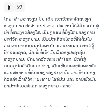
ໂດຍ: ທ່ານຫງວຽນ ມິນ ເຕີມ ເອກອັກຄະລັດຖະທູດ
ຫວຽດນາມ ປະຈຳ ສປປ ລາວ. ປະທານ ໂຮ່ຈິມິນ ແມ່ນຜູ້
ນໍາທີ່ສະຫຼາດສ່ອງໃສ, ເປັນຄູສອນທີ່ຍິ່ງໃຫຍ່ຂອງການ
ປະຕິວັດ ຫວຽດນາມ, ເປັນນັກເຄື່ອນໄຫວທີ່ດີເດັ່ນໃນ
ຂະບວນການກອມມູນິດສາກົນ ແລະ ຂະບວນການຕໍ່ສູ້
ປົດປ່ອຍຊາດ, ເປັນພໍ່ທີ່ເຄົາລົບຮັກຂອງປະຊາຊົນ
ຫວຽດນາມ, ນັກປາດວັດທະນະທຳໂລກ, ນັກຕໍ່ສູ້
ກອມມູນິດທີ່ເປັນແບບຢ່າງ, ເປັນເພື່ອນສະໜິດສະໜົມ
ແລະ ສະຫາຍທີ່ຮັກແພງຂອງປະຊາຊົນ ລາວອ້າຍນ້ອງ
ດ້ວຍຄໍາເວົ້າທີ່ວ່າ: “ປະທານ ໂຮ່ຈິມິນ ແລະ ສາຍພົວພັນ
ສາມັກຄີແບບພິເສດ ຫວຽດນາມ - ລາວ”.