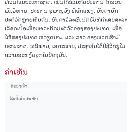
ທ້ອນໂຮມປະເທດຊາດ. ເພິ່ນໄດ້ຮ່ວມກັບປະທານ ໄກສອນ
ພົມວິຫານ, ປະທານ ສຸພານຸວົງ ທີ່ຮັກແພງ, ບັນດານັກ
ປະຕິວັດຫຼາຍເຊັ່ນຄົນ, ບັນດາວິລະຊົນນັກຮົບທີ່ໄດ້ເສຍສະລະ
ເລືອດເນື້ອເພື່ອພາລະກິດປະຕິວັດຂອງສອງປະເທດ, ເພື່ອ
ໃຫ້ສອງປະເທດ ຫວຽດນາມ ແລະ ລາວ ຂອງພວກເຮົາມີ
ເອກະລາດ, ເສລີພາບ, ເອກະພາບ, ປະຊາຊົນໄດ້ມີຊີວິດຢູ່ໃນ
ຄວາມສະຫງົບສຸກໃນປັດຈຸບັນ.
ຄໍາເຫັນ