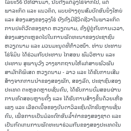
ໄລຍະ56 ປີທີ່ຜ່ານມາ, ນັບຕັ້ງແຕ່ລຸງໂຮ່ຈາກໄປ, ແຕ່
ພາລະກິດ ແລະ ແນວຄິດ, ແບບຢ່າງຄຸນສົມບັດອັນຍິ່ງໃຫຍ່
ແລະ ສ່ອງແສງຂອງລຸງໂຮ່ ຍັງຄົງມີຊີວິດຊີວາໃນພາລະກິດ
ການປະຕິວັດຂອງຊາດ ຫວຽດນາມ, ຄົງຢູ່ຄູ່ກັບການເວລາ,
ສ່ອງແສງຕະຫຼອດໄປໃນການພັດທະນາຂອງປະຊາຊົນ
ຫວຽດນາມ ແລະ ມວນມະນຸດທີ່ກ້າວໜ້າ. ທ່ານ ປະທານ
ໂຮ່ຈິມິນ ໄດ້ຮ່ວມກັບປະທານ ໄກສອນ ພົມວິຫານ ແລະ
ປະທານ ສຸພານຸວົງ ວາງຮາກຖານໃຫ້ແກ່ສາຍພົວພັນ
ສາມັກຄີພິເສດ ຫວຽດນາມ - ລາວ ແລະ ໄດ້ຮັບການເສີມ
ສ້າງຈາກການນໍາຂອງສອງພັກ, ສອງລັດ, ປະຊາຊົນສອງ
ປະເທດ ຕະຫຼອດຫຼາຍເຊັ່ນຄົນ, ໄດ້ຮັບການບົ່ມສອນຜ່ານ
ການທົດສອບຫຼາຍຄັ້ງ ແລະ ໄດ້ຮັບການສ້າງຂຶ້ນດ້ວຍເຫື່ອ
ແຮງ ແລະ ເລືອດເນື້ອຂອງບັນດາວິລະຊົນນັກຮົບຫຼາຍເຊັ່ນ
ຄົນ, ເພື່ອກາຍເປັນມໍລະດົກອັນລໍ້າຄ່າຂອງສອງຊາດ ແລະ
ເປັນກົດເກນການພັດທະນາຮ່ວມກັນຂອງສອງປະເທດໃນ