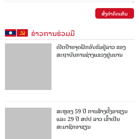
ສົ່ງຄໍາຄິດເຫັນ
ຂ່າວການຮ່ວມມື
ເປີດປ້າຍຈຸດຝຶກອົບຮົມຢູ່ລາວ ຂອງ
ສະຖາບັນການຊ່າງແຂວງຢູນນານ
ສະຫຼອງ 59 ປີ ການສ້າງຕັ້ງອາຊຽນ
ແລະ 29 ປີ ສປປ ລາວ ເຂົ້າເປັນ
ສະມາຊິກອາຊຽນ