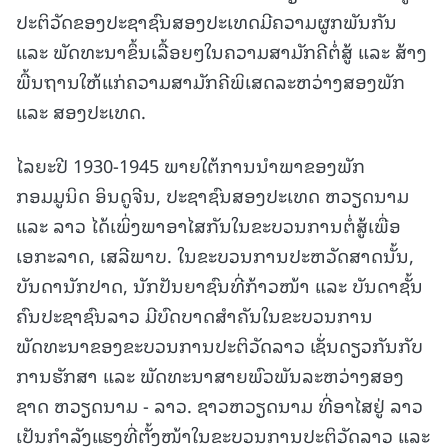
ປະຕິວັດຂອງປະຊາຊົນສອງປະເທດມີຄວາມຜູກພັນກັນ
ແລະ ພັດທະນາຂຶ້ນເລື້ອຍໆໃນຄວາມສາມັກຄີຕໍ່ສູ້ ແລະ ສ້າງ
ພື້ນຖານໃຫ້ແກ່ຄວາມສາມັກຄີພິເສດລະຫວ່າງສອງພັກ
ແລະ ສອງປະເທດ.
ໄລຍະປີ 1930-1945 ພາຍໃຕ້ການນໍາພາຂອງພັກ
ກອມມູນິດ ອິນດູຈີນ, ປະຊາຊົນສອງປະເທດ ຫວຽດນາມ
ແລະ ລາວ ໄດ້ເພິ່ງພາອາໄສກັນໃນຂະບວນການຕໍ່ສູ້ເພື່ອ
ເອກະລາດ, ເສລີພາບ. ໃນຂະບວນການປະຫວັດສາດນັ້ນ,
ບັນດານັກປາດ, ນັກປັນຍາຊົນທີ່ກ້າວໜ້າ ແລະ ບັນດາຊັ້ນ
ຄົນປະຊາຊົນລາວ ມີບົດບາດສໍາຄັນໃນຂະບວນການ
ພັດທະນາຂອງຂະບວນການປະຕິວັດລາວ ເຊັ່ນດຽວກັນກັບ
ການຮັກສາ ແລະ ພັດທະນາສາຍພົວພັນລະຫວ່າງສອງ
ຊາດ ຫວຽດນາມ - ລາວ. ຊາວຫວຽດນາມ ທີ່ອາໄສຢູ່ ລາວ
ເປັນກຳລັງແຮງທີ່ຕັ້ງໜ້າໃນຂະບວນການປະຕິວັດລາວ ແລະ