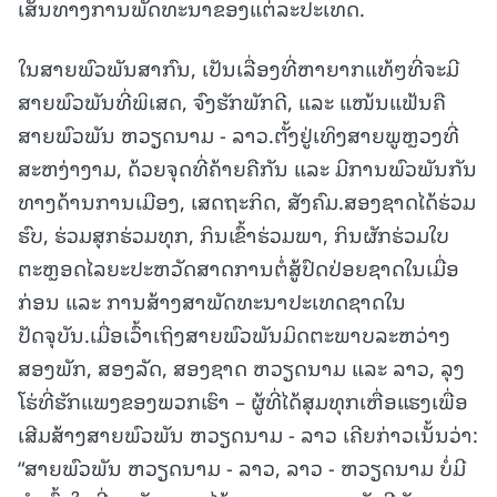
ເສັ້ນທາງການພັດທະນາຂອງແຕ່ລະປະເທດ.
ໃນສາຍພົວພັນສາກົນ, ເປັນເລື່ອງທີ່ຫາຍາກແທ້ໆທີ່ຈະມີ
ສາຍພົວພັນທີ່ພິເສດ, ຈົງຮັກພັກດີ, ແລະ ແໜ້ນແຟ້ນຄື
ສາຍພົວພັນ ຫວຽດນາມ - ລາວ.ຕັ້ງຢູ່ເທິງສາຍພູຫຼວງທີ່
ສະຫງ່າງາມ, ດ້ວຍຈຸດທີ່ຄ້າຍຄືກັນ ແລະ ມີການພົວພັນກັນ
ທາງດ້ານການເມືອງ, ເສດຖະກິດ, ສັງຄົມ.ສອງຊາດໄດ້ຮ່ວມ
ຮົບ, ຮ່ວມສຸກຮ່ວມທຸກ, ກິນເຂົ້າຮ່ວມພາ, ກິນຜັກຮ່ວມໃບ
ຕະຫຼອດໄລຍະປະຫວັດສາດການຕໍ່ສູ້ປົດປ່ອຍຊາດໃນເມື່ອ
ກ່ອນ ແລະ ການສ້າງສາພັດທະນາປະເທດຊາດໃນ
ປັດຈຸບັນ.ເມື່ອເວົ້າເຖິງສາຍພົວພັນມິດຕະພາບລະຫວ່າງ
ສອງພັກ, ສອງລັດ, ສອງຊາດ ຫວຽດນາມ ແລະ ລາວ, ລຸງ
ໂຮ່ທີ່ຮັກແພງຂອງພວກເຮົາ – ຜູ້ທີ່ໄດ້ສຸມທຸກເຫື່ອແຮງເພື່ອ
ເສີມສ້າງສາຍພົວພັນ ຫວຽດນາມ - ລາວ ເຄີຍກ່າວເນັ້ນວ່າ:
“ສາຍພົວພັນ ຫວຽດນາມ - ລາວ, ລາວ - ຫວຽດນາມ ບໍ່ມີ