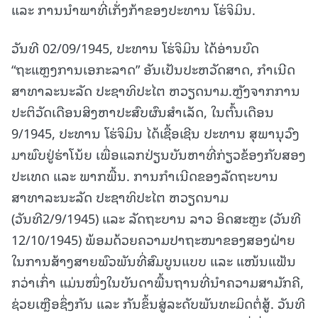
ແລະ ການນໍາພາທີ່ເກັ່ງກ້າຂອງປະທານ ໂຮ່ຈິມິນ.
ວັນທີ 02/09/1945, ປະທານ ໂຮ່ຈິມິນ ໄດ້ອ່ານບົດ
“ຖະແຫຼງການເອກະລາດ” ອັນເປັນປະຫວັດສາດ, ກໍາເນີດ
ສາທາລະນະລັດ ປະຊາທິປະໄຕ ຫວຽດນາມ.ຫຼັງຈາກການ
ປະຕິວັດເດືອນສິງຫາປະສົບຜົນສໍາເລັດ, ໃນຕົ້ນເດືອນ
9/1945, ປະທານ ໂຮ່ຈິມິນ ໄດ້ເຊື້ອເຊີນ ປະທານ ສຸພານຸວົງ
ມາພົບຢູ່ຮ່າໂນ້ຍ ເພື່ອແລກປ່ຽນບັນຫາທີ່ກ່ຽວຂ້ອງກັບສອງ
ປະເທດ ແລະ ພາກພື້ນ. ການກໍາເນີດຂອງລັດຖະບານ
ສາທາລະນະລັດ ປະຊາທິປະໄຕ ຫວຽດນາມ
(ວັນທີ2/9/1945) ແລະ ລັດຖະບານ ລາວ ອິດສະຫຼະ (ວັນທີ
12/10/1945) ພ້ອມດ້ວຍຄວາມປາຖະໜາຂອງສອງຝ່າຍ
ໃນການສ້າງສາຍພົວພັນທີ່ສົມບູນແບບ ແລະ ແໜ້ນແຟ້ນ
ກວ່າເກົ່າ ແມ່ນໜຶ່ງໃນບັນດາພື້ນຖານທີ່ນໍາຄວາມສາມັກຄີ,
ຊ່ວຍເຫຼືອຊຶ່ງກັນ ແລະ ກັນຂຶ້ນສູ່ລະດັບພັນທະມິດຕໍ່ສູ້. ວັນທີ