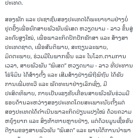
ປະເທດ.
ສອງພັກ ແລະ ປະຊາຊົນສອງປະເທດໄດ້ພະຍາຍາມຢ່າງບໍ່
ຢຸດຢັ້ງເພື່ອຍົກສາຍພົວພັນພິເສດ ຫວຽດນາມ - ລາວ ຂຶ້ນສູ່
ລະດັບສູງໃໝ່, ເພື່ອພາລະກິດປົກປັກຮັກສາ ແລະ ສ້າງສາ
ປະເທດຊາດ, ເພື່ອສັນຕິພາບ, ສະຖຽນລະພາບ,
ມິດຕະພາບ, ຮ່ວມມືໃນພາກພື້ນ ແລະ ໃນໂລກ.ຕາມການ
ເວລາ, ສາຍພົວພັນ “ພິເສດ” ຫວຽດນາມ - ລາວ ທີ່ປະທານ
ໂຮ່ຈິມິນ ໄດ້ສ້າງຕັ້ງ ແລະ ເສີມສ້າງຢ່າງພິຖີພິຖັນ ໄດ້ຮັບ
ການເພີ່ມທະວີ ແລະ ພັດທະນາຢ່າງເລິກເຊິ່ງ, ມີ
ປະສິດທິພາບ, ກາຍເປັນແຮງຂັບເຄື່ອນສາຍພົວພັນຮ່ວມມື
ຮອບດ້ານລະຫວ່າງສອງປະເທດໂດຍສະເພາະນັບຕັ້ງແຕ່
ສອງປະເທດໄດ້ດໍາເນີນພາລະກິດປ່ຽນແປງໃໝ່ ດ້ວຍຄວາມ
ຫຍຸ້ງຍາກ ແລະ ສິ່ງທ້າທາຍຫຼາຍຢ່າງ, ແຕ່ດ້ວຍມູນເຊື້ອອັນ
ດີງາມຂອງສາຍພົວພັນ “ພິເສດ” ແລະ ພາຍໃຕ້ການນໍາພາ