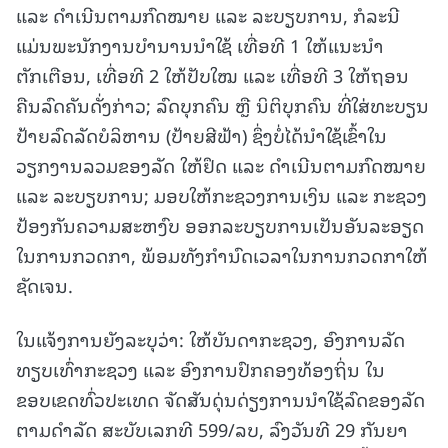
ແລະ ດໍາເນີນຕາມກົດໝາຍ ແລະ ລະບຽບການ, ກໍລະນີ
ແມ່ນພະນັກງານບໍານານນໍາໃຊ້ ເທື່ອທີ 1 ໃຫ້ແນະນໍາ
ຕັກເຕືອນ, ເທື່ອທີ 2 ໃຫ້ປັບໃໝ ແລະ ເທື່ອທີ 3 ໃຫ້ຖອນ
ຄືນລົດຄັນດັ່ງກ່າວ; ລົດບຸກຄົນ ຫຼື ນິຕິບຸກຄົນ ທີ່ໃສ່ທະບຽນ
ປ້າຍລົດລັດບໍລິຫານ (ປ້າຍສີຟ້າ) ຊຶ່ງບໍ່ໄດ້ນໍາໃຊ້ເຂົ້າໃນ
ວຽກງານລວມຂອງລັດ ໃຫ້ຢຶດ ແລະ ດໍາເນີນຕາມກົດໝາຍ
ແລະ ລະບຽບການ; ມອບໃຫ້ກະຊວງການເງິນ ແລະ ກະຊວງ
ປ້ອງກັນຄວາມສະຫງົບ ອອກລະບຽບການເປັນອັນລະອຽດ
ໃນການກວດກາ, ພ້ອມທັງກໍານົດເວລາໃນການກວດກາໃຫ້
ຊັດເຈນ.
ໃນແຈ້ງການຍັງລະບຸວ່າ: ໃຫ້ບັນດາກະຊວງ, ອົງການລັດ
ທຽບເທົ່າກະຊວງ ແລະ ອົງການປົກຄອງທ້ອງຖິ່ນ ໃນ
ຂອບເຂດທົ່ວປະເທດ ຈັດສັນດຸ່ນດ່ຽງການນໍາໃຊ້ລົດຂອງລັດ
ຕາມດໍາລັດ ສະບັບເລກທີ 599/ລບ, ລົງວັນທີ 29 ກັນຍາ