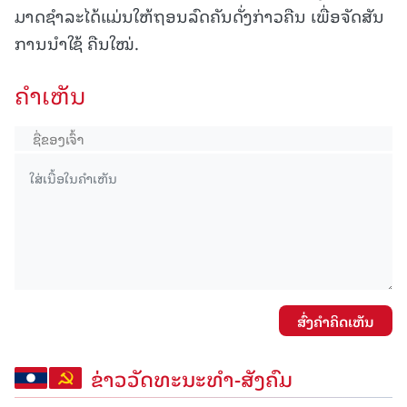
ມາດຊໍາລະໄດ້ແມ່ນໃຫ້ຖອນລົດຄັນດັ່ງກ່າວຄືນ ເພື່ອຈັດສັນ
ການນໍາໃຊ້ ຄືນໃໝ່.
ຄໍາເຫັນ
ສົ່ງຄໍາຄິດເຫັນ
ຂ່າວວັດທະນະທຳ-ສັງຄົມ