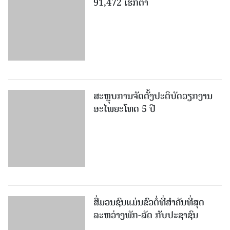
91,472 ເຮັກຕາ
ສະຫຼຸບການຈັດຕັ້ງປະຕິບັດວຽກງານ
ອະໄພຍະໂທດ 5 ປີ
ສື່ມວນຊົນແມ່ນຂົວຕໍ່ທີ່ສໍາຄັນທີ່ສຸດ
ລະຫວ່າງພັກ-ລັດ ກັບປະຊາຊົນ