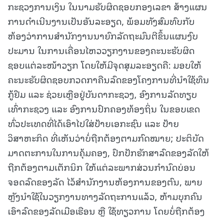
ກະຊວງການເງິນ ໃນນາມຮັບຜິດຊອບກອງເລຂາ ສ້າງແຜນ
ການດໍາເນີນງານເປັນອັນລະອຽດ, ພ້ອມທັງສົມທົບກັບ
ຫ້ອງວ່າການສໍານັກງານນາຍົກລັດຖະມົນຕີຂຶ້ນແຜນງົບ
ປະມານ ໃນການເຄື່ອນໄຫວວຽກງານຂອງຄະນະຮັບຜິດ
ຊອບແຕ່ລະໜ້າວຽກ ໂດຍໃຫ້ມີຈຸດສຸມລະອຽດຄື: ມອບໃຫ້
ຄະນະຮັບຜິດຊອບກວດກາຄືນລົດຂອງໂຄງການທີ່ນໍາໃຊ້ທຶນ
ກູ້ຢືມ ແລະ ຊ່ວຍເຫຼືອຢູ່ບັນດາກະຊວງ, ອົງການລັດທຽບ
ເທົ່າກະຊວງ ແລະ ອົງການປົກຄອງທ້ອງຖິ່ນ ໃນຂອບເຂດ
ທົ່ວປະເທດທີ່ໄດ້ເອົາໄປໃສ່ປ້າຍເອກະຊົນ ແລະ ປ້າຍ
ວິສາຫະກິດ ທີ່ເຫັນວ່າບໍ່ຖືກຕ້ອງຕາມກົດໝາຍ; ປະຕິບັດ
ມາດຕະການໃນການຄຸ້ມຄອງ, ປົກປັກຮັກສາລົດຂອງລັດໃຫ້
ຖືກຕ້ອງຕາມເຕັກນິກ ໃຫ້ແຕ່ລະພາກສ່ວນກໍານົດບ່ອນ
ຈອດລົດຂອງລັດ ໄວ້ສໍານັກງານຫ້ອງການຂອງຕົນ, ພາຍ
ຫຼັງນໍາໃຊ້ໃນວຽກງານທາງລັດຖະການແລ້ວ, ຫ້າມບຸກຄົນ
ເອົາລົດຂອງລັດເມືອເຮືອນ ຫຼື ໃຊ້ທຽວການ ໂດຍບໍ່ຖືກຕ້ອງ