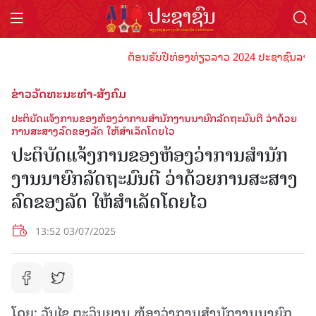
ຕ້ອນຮັບປີທ່ອງທ່ຽວລາວ 2024 ປະຊາຊົນລາວທຸກຄົນ
ຂ່າວວັດທະນະທຳ-ສັງຄົມ
ປະຕິບັດແຈ້ງການຂອງຫ້ອງວ່າການສໍານັກງານນາຍົກລັດຖະມົນຕີ ວ່າດ້ວຍ
ການສະສາງລົດຂອງລັດ ໃຫ້ສໍາເລັດໂດຍໄວ
ປະຕິບັດແຈ້ງການຂອງຫ້ອງວ່າການສໍານັກ
ງານນາຍົກລັດຖະມົນຕີ ວ່າດ້ວຍການສະສາງ
ລົດຂອງລັດ ໃຫ້ສໍາເລັດໂດຍໄວ
13:52 03/07/2025
ໂດຍ: ວັນໄຊ ຕະວິນຍານ ຫ້ອງວ່າການສໍານັກງານນາຍົກ