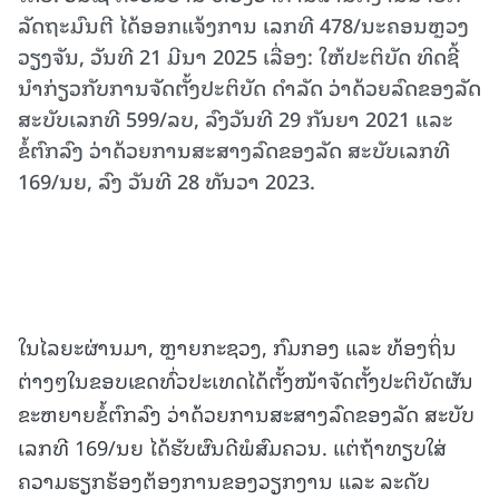
ລັດຖະມົນຕີ ໄດ້ອອກແຈ້ງການ ເລກທີ 478/ນະຄອນຫຼວງ
ວຽງຈັນ, ວັນທີ 21 ມີນາ 2025 ເລື່ອງ: ໃຫ້ປະຕິບັດ ທິດຊີ້
ນໍາກ່ຽວກັບການຈັດຕັ້ງປະຕິບັດ ດໍາລັດ ວ່າດ້ວຍລົດຂອງລັດ
ສະບັບເລກທີ 599/ລບ, ລົງວັນທີ 29 ກັນຍາ 2021 ແລະ
ຂໍ້ຕົກລົງ ວ່າດ້ວຍການສະສາງລົດຂອງລັດ ສະບັບເລກທີ
169/ນຍ, ລົງ ວັນທີ 28 ທັນວາ 2023.
ໃນໄລຍະຜ່ານມາ, ຫຼາຍກະຊວງ, ກົມກອງ ແລະ ທ້ອງຖິ່ນ
ຕ່າງໆໃນຂອບເຂດທົ່ວປະເທດໄດ້ຕັ້ງໜ້າຈັດຕັ້ງປະຕິບັດຜັນ
ຂະຫຍາຍຂໍ້ຕົກລົງ ວ່າດ້ວຍການສະສາງລົດຂອງລັດ ສະບັບ
ເລກທີ 169/ນຍ ໄດ້ຮັບຜົນດີພໍສົມຄວນ. ແຕ່ຖ້າທຽບໃສ່
ຄວາມຮຽກຮ້ອງຕ້ອງການຂອງວຽກງານ ແລະ ລະດັບ