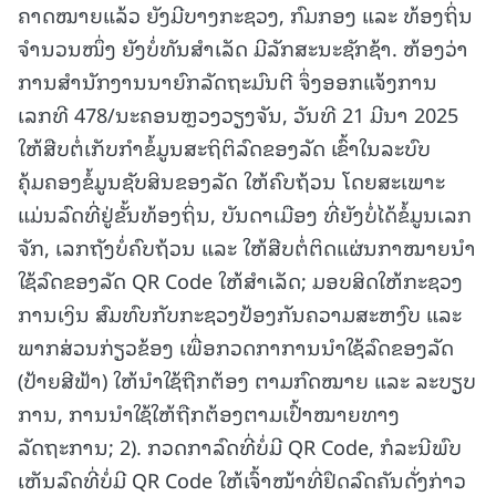
ຄາດໝາຍແລ້ວ ຍັງມີບາງກະຊວງ, ກົມກອງ ແລະ ທ້ອງຖິ່ນ
ຈໍານວນໜຶ່ງ ຍັງບໍ່ທັນສໍາເລັດ ມີລັກສະນະຊັກຊ້າ. ຫ້ອງວ່າ
ການສໍານັກງານນາຍົກລັດຖະມົນຕີ ຈຶ່ງອອກແຈ້ງການ
ເລກທີ 478/ນະຄອນຫຼວງວຽງຈັນ, ວັນທີ 21 ມີນາ 2025
ໃຫ້ສືບຕໍ່ເກັບກໍາຂໍ້ມູນສະຖິຕິລົດຂອງລັດ ເຂົ້າໃນລະບົບ
ຄຸ້ມຄອງຂໍ້ມູນຊັບສິນຂອງລັດ ໃຫ້ຄົບຖ້ວນ ໂດຍສະເພາະ
ແມ່ນລົດທີ່ຢູ່ຂັ້ນທ້ອງຖິ່ນ, ບັນດາເມືອງ ທີ່ຍັງບໍ່ໄດ້ຂໍ້ມູນເລກ
ຈັກ, ເລກຖັງບໍ່ຄົບຖ້ວນ ແລະ ໃຫ້ສືບຕໍ່ຕິດແຜ່ນກາໝາຍນໍາ
ໃຊ້ລົດຂອງລັດ QR Code ໃຫ້ສໍາເລັດ; ມອບສິດໃຫ້ກະຊວງ
ການເງິນ ສົມທົບກັບກະຊວງປ້ອງກັນຄວາມສະຫງົບ ແລະ
ພາກສ່ວນກ່ຽວຂ້ອງ ເພື່ອກວດກາການນໍາໃຊ້ລົດຂອງລັດ
(ປ້າຍສີຟ້າ) ໃຫ້ນໍາໃຊ້ຖືກຕ້ອງ ຕາມກົດໝາຍ ແລະ ລະບຽບ
ການ, ການນໍາໃຊ້ໃຫ້ຖືກຕ້ອງຕາມເປົ້າໝາຍທາງ
ລັດຖະການ; 2). ກວດກາລົດທີ່ບໍ່ມີ QR Code, ກໍລະນີພົບ
ເຫັນລົດທີ່ບໍ່ມີ QR Code ໃຫ້ເຈົ້າໜ້າທີ່ຢຶດລົດຄັນດັ່ງກ່າວ