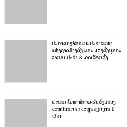
ປະກາດກົງຈັກຄະນະປະຈໍາສະພາ
ແຫ່ງຊາດສ້າງຕັ້ງ ແລະ ແຕ່ງຕັ້ງບຸກຄະ
ລາກອນປະຈໍາ 3 ເຂດເລືອກຕັ້ງ
ພະແນກໂຍທາທິການ-ຂົນສົ່ງແຂວງ
ສະຫວັນນະເຂດສະຫຼຸບວຽກງານ 6
ເດືອນ