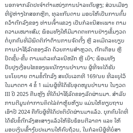
ນອກຈາກລົດປະຈໍາຕໍາແໜ່ງການນໍາລະດັບສູງ; ສ່ວນເມືອງ
ທີ່ຢູ່ຫ່າງໄກສອກຫຼີກ, ທຸລະກັນດານ ມອບໃຫ້ເປັນການຄົ້ນ
ຄວ້າຕົກລົງຂອງ ທ່ານເຈົ້າແຂວງ ເປັນກໍລະນີສະເພາະ ຕາມ
ຄວາມເໝາະສົມ; ພ້ອມທັງໃຫ້ມີມາດຕະການຢ່າງເຂັ້ມງວດ
ຕໍ່ບຸກຄົນທີ່ມີພຶດຕິກໍາຕ້ານການຈັດຕັ້ງ ຫຼື ລະເມີດລະບຽບ
ການນໍາໃຊ້ລົດຂອງລັດ ດ້ວຍການສໍາຫຼວດ, ຕັກເຕືອນ ຫຼື
ປົດຊັ້ນ-ຂັ້ນ ຕາມແຕ່ລະກໍລະນີໜັກ ຫຼື ເບົາ; ພ້ອມທັງ
ປັບປຸງເງື່ອນໄຂຂອງພະນັກງານບໍານານ ຜູ້ທີ່ຈະໄດ້ຮັບ
ນະໂຍບາຍ ຕາມຂໍ້ຕົກລົງ ສະບັບເລກທີ 169/ນຍ ທີ່ລະບຸໄວ້
ໃນມາດຕາ 4 ຂໍ້ 1 ແມ່ນຜູ້ທີ່ໄດ້ຮັບອຸດໜູນບໍານານ ໃນງວດ
III ປີ 2025 ຄືນຫຼັງ ທີ່ໄດ້ນໍາໃຊ້ລົດຂອງລັດຜ່ານມາ. ສໍາລັບ
ການຕີມູນຄ່າການຄິດໄລ່ຄ່າຫຼຸ້ຍຫ້ຽນ ແມ່ນໃຫ້ທຽບຖານ
ເອົາປີ 2024 ຄືກັບຜູ້ທີ່ໄດ້ປະຕິບັດຜ່ານມາແລ້ວ. ບຸກຄົນໃດທີ່
ໄດ້ຮັບຂໍ້ຕົກລົງສະສາງແລ້ວໃຫ້ຮີບຮ້ອນຕີລາຄາ ແລະ ໃຫ້
ມອບເງິນເຂົ້າງົບປະມານໃຫ້ຄົບຖ້ວນ, ໃນກໍລະນີຜູ້ທີ່ບໍ່ສາ