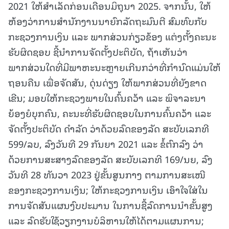
2021 ໃຫ້ສໍາເລັດກ່ອນເດືອນມິຖຸນາ 2025. ຈາກນັ້ນ, ໃຫ້
ຫ້ອງວ່າການສໍານັກງານນາຍົກລັດຖະມົນຕີ ສົມທົບກັບ
ກະຊວງການເງິນ ແລະ ພາກສ່ວນກ່ຽວຂ້ອງ ແຕ່ງຕັ້ງຄະນະ
ຮັບຜິດຊອບ ຊີ້ນໍາການຈັດຕັ້ງປະຕິບັດ, ຖ້າເຫັນວ່າ
ພາກສ່ວນໃດທີ່ມີພາຫະນະຫຼາຍເກີນກວ່າທີ່ກໍານົດແມ່ນໃຫ້
ຖອນຄືນ ເພື່ອຈັດສັນ, ດຸ່ນດ່ຽງ ໃຫ້ພາກສ່ວນທີ່ຍັງຂາດ
ເຂີນ; ມອບໃຫ້ກະຊວງພາຍໃນຄົ້ນຄວ້າ ແລະ ພິຈາລະນາ
ຍ້ອງຍໍບຸກຄົນ, ຄະນະທີ່ຮັບຜິດຊອບໃນການຄົ້ນຄວ້າ ແລະ
ຈັດຕັ້ງປະຕິບັດ ດໍາລັດ ວ່າດ້ວຍລົດຂອງລັດ ສະບັບເລກທີ
599/ລບ, ລົງວັນທີ 29 ກັນຍາ 2021 ແລະ ຂໍ້ຕົກລົງ ວ່າ
ດ້ວຍການສະສາງລົດຂອງລັດ ສະບັບເລກທີ 169/ນຍ, ລົງ
ວັນທີ 28 ທັນວາ 2023 ຢູ່ຂັ້ນສູນກາງ ຕາມການສະເໜີ
ຂອງກະຊວງການເງິນ; ໃຫ້ກະຊວງການເງິນ ເອົາໃຈໃສ່ໃນ
ການຈັດສັນແຜນງົບປະມານ ໃນການຊື້ລົດການນໍາຂັ້ນສູງ
ແລະ ລົດຮັບໃຊ້ວຽກງານບໍລິຫານໃຫ້ໄດ້ຕາມແຜນການ;