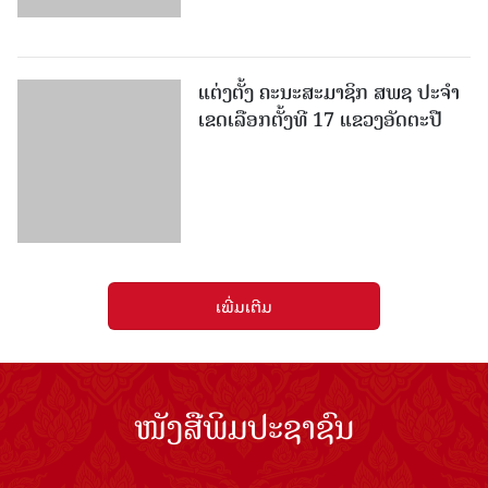
ແຕ່ງຕັ້ງ ຄະນະສະມາຊິກ ສພຊ ປະຈຳ
ເຂດເລືອກຕັ້ງທີ 17 ແຂວງອັດຕະປື
ເພີ່ມເຕີມ
ໜັງສືພິມປະຊາຊົນ
ຖະໜົນກຳແພງເມືອງ ນະຄອນຫຼວງວຽງຈັນ
ໂທລະສັບ: 021336111 - ແຟັກ: 021336113