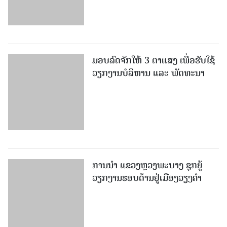
ມອບລົດຈັກໃຫ້ 3 ຕາແສງ ເພື່ອຮັບໃຊ້
ວຽກງານບໍລິຫານ ແລະ ພັດທະນາ
ການນຳ ແຂວງຫຼວງພະບາງ ຊຸກຍູ້
ວຽກງານຮອບດ້ານຢູ່ເມືອງວຽງຄໍາ