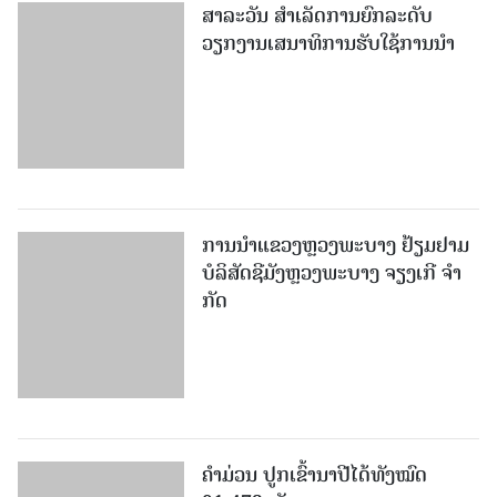
ສາລະວັນ ສໍາເລັດການຍົກລະດັບ
ວຽກງານເສນາທິການຮັບໃຊ້ການນໍາ
ການນຳແຂວງຫຼວງພະບາງ ຢ້ຽມ​ຢາມ
ບໍ​ລິ​ສັດຊີມັງຫຼວງພະບາງ ຈຽງເກີ ຈໍາ
ກັດ
ຄໍາມ່ວນ ປູກເຂົ້ານາປີໄດ້ທັງໝົດ