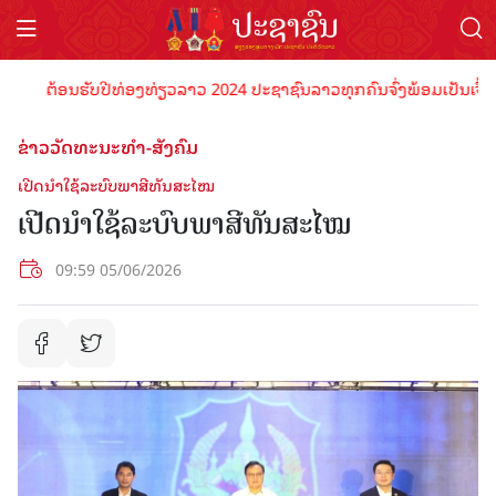
ຕ້ອນຮັບປີທ່ອງທ່ຽວລາວ 2024 ປະຊາຊົນລາວທຸກຄົນຈົ່ງພ້ອມເປັນເຈົ້າພາບທີ
ຂ່າວວັດທະນະທຳ-ສັງຄົມ
ເປີດນໍາໃຊ້ລະບົບພາສີທັນສະໄໝ
ເປີດນໍາໃຊ້ລະບົບພາສີທັນສະໄໝ
09:59 05/06/2026