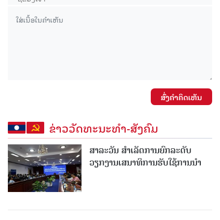
ສົ່ງຄໍາຄິດເຫັນ
ຂ່າວວັດທະນະທຳ-ສັງຄົມ
ສາລະວັນ ສໍາເລັດການຍົກລະດັບ
ວຽກງານເສນາທິການຮັບໃຊ້ການນໍາ