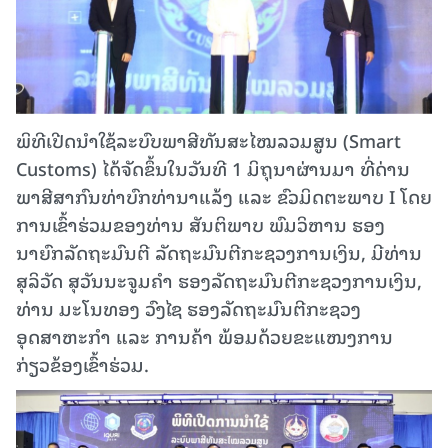
ພິທີເປີດນໍາໃຊ້ລະບົບພາສີທັນສະໄໝລວມສູນ (Smart
Customs) ໄດ້ຈັດຂຶ້ນໃນວັນທີ 1 ມິຖຸນາຜ່ານມາ ທີ່ດ່ານ
ພາສີສາກົນທ່າບົກທ່ານາແລ້ງ ແລະ ຂົວມິດຕະພາບ I ໂດຍ
ການເຂົ້າຮ່ວມຂອງທ່ານ ສັນຕິພາບ ພົມວິຫານ ຮອງ
ນາຍົກລັດຖະມົນຕີ ລັດຖະມົນຕີກະຊວງການເງິນ, ມີທ່ານ
ສຸລິວັດ ສຸວັນນະຈູມຄໍາ ຮອງລັດຖະມົນຕີກະຊວງການເງິນ,
ທ່ານ ມະໂນທອງ ວົງໄຊ ຮອງລັດຖະມົນຕີກະຊວງ
ອຸດສາຫະກຳ ແລະ ການຄ້າ ພ້ອມດ້ວຍຂະແໜງການ
ກ່ຽວຂ້ອງເຂົ້າຮ່ວມ.