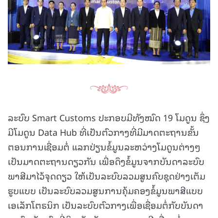
ລະບົບ Smart Customs ປະກອບມີທັງໝົດ 19 ໂມດູນ ຊຶ່ງ
ມີໂມດູນ Data Hub ທີ່ເປັນຕົວກາງທີ່ມີມາດຕະຖານຂັ້ນ
ຕອນການເຊື່ອມຕໍ່ ແລກປ່ຽນຂໍ້ມູນລະຫວ່າງໂມດູນຕ່າງໆ
ເປັນມາດຕະຖານດຽວກັນ ເພື່ອດຶງຂໍ້ມູນຈາກບັນດາລະບົບ
ພາສີມາໄວ້ຈຸດດຽວ ໃຫ້ເປັນລະບົບລວມສູນຄົບຊຸດຢ່າງເຕັມ
ຮູບແບບ ເປັນລະບົບລວມສູນການຄຸ້ມຄອງຂໍ້ມູນພາສີແບບ
ເອເລັກໂຕຣນິກ ເປັນລະບົບຕົວກາງເພື່ອເຊື່ອມຕໍ່ກັບບັນດາ