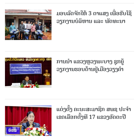
ມອບລົດຈັກໃຫ້ 3 ຕາແສງ ເພື່ອຮັບໃຊ້
ວຽກງານບໍລິຫານ ແລະ ພັດທະນາ
ການນຳ ແຂວງຫຼວງພະບາງ ຊຸກຍູ້
ວຽກງານຮອບດ້ານຢູ່ເມືອງວຽງຄໍາ
ແຕ່ງຕັ້ງ ຄະນະສະມາຊິກ ສພຊ ປະຈຳ
ເຂດເລືອກຕັ້ງທີ 17 ແຂວງອັດຕະປື