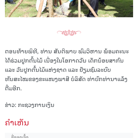
ຕອນທ້າຍພິທີ, ທ່ານ ສັນຕິພາບ ພົມວິຫານ ພ້ອມຄະນະ
ໄດ້ຮ່ວມປູກຕົ້ນໄມ້ ເນື່ອງໃນໂອກາດວັນ ເດັກນ້ອຍສາກົນ
ແລະ ວັນປູກຕົ້ນໄມ້ແຫ່ງຊາດ ແລະ ຢ້ຽມຊົມລະບົບ
ທັນສະໄໝຂອງຂະແໜງພາສີ ບໍລິສັດ ທ່າບົກທ່ານາແລ້ງ
ຕື່ມອີກ.
ຂ່າວ: ກະຊວງການເງິນ
ຄໍາເຫັນ