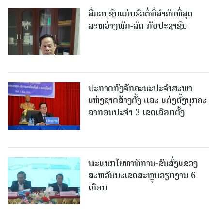
ສື່ມວນຊົນແມ່ນຂົວຕໍ່ທີ່ສໍາຄັນທີ່ສຸດ
ລະຫວ່າງພັກ-ລັດ ກັບປະຊາຊົນ
ປະກາດກົງຈັກຄະນະປະຈໍາສະພາ
ແຫ່ງຊາດສ້າງຕັ້ງ ແລະ ແຕ່ງຕັ້ງບຸກຄະ
ລາກອນປະຈໍາ 3 ເຂດເລືອກຕັ້ງ
ພະແນກໂຍທາທິການ-ຂົນສົ່ງແຂວງ
ສະຫວັນນະເຂດສະຫຼຸບວຽກງານ 6
ເດືອນ