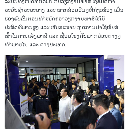
ລະບົບທັງໝົດທີ່ຕິດພັນກັບວຽກງານພາສີ ເຊື່ອມຕໍ່ຫາ
ລະບົບຊຳລະສະສາງ ແລະ ພາກສ່ວນອື່ນໆທີ່ກ່ຽວຂ້ອງ ເພື່ອ
ຮອງຮັບຂັ້ນຕອນທັງໝົດຂອງວຽກງານພາສີໃຫ້ມີ
ປະສິດທິພາບສູງ ແລະ ທັນສະພາບ ຫຼຸດການນໍາໃຊ້ເຈ້ຍສໍ
ເຂົ້າໃນການແຈ້ງພາສີ ແລະ ເຊື່ອມໂຍງກັບພາກສ່ວນຕ່າງໆ
ທັງພາຍໃນ ແລະ ຕ່າງປະເທດ.