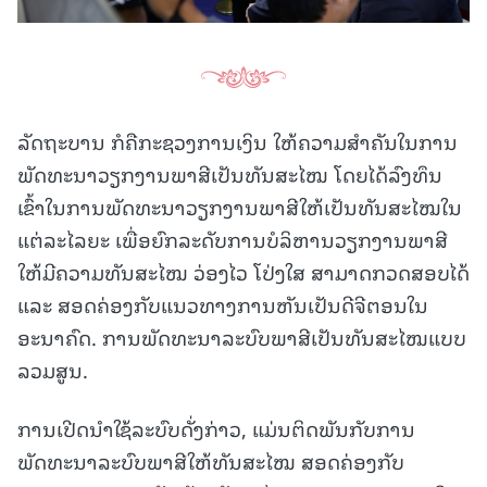
ລັດຖະບານ ກໍຄືກະຊວງການເງິນ ໃຫ້ຄວາມສຳຄັນໃນການ
ພັດທະນາວຽກງານພາສີເປັນທັນສະໄໝ ໂດຍໄດ້ລົງທຶນ
ເຂົ້າໃນການພັດທະນາວຽກງານພາສີໃຫ້ເປັນທັນສະໄໝໃນ
ແຕ່ລະໄລຍະ ເພື່ອຍົກລະດັບການບໍລິຫານວຽກງານພາສີ
ໃຫ້ມີຄວາມທັນສະໄໝ ວ່ອງໄວ ໂປ່ງໃສ ສາມາດກວດສອບໄດ້
ແລະ ສອດຄ່ອງກັບແນວທາງການຫັນເປັນດີຈີຕອນໃນ
ອະນາຄົດ. ການພັດທະນາລະບົບພາສີເປັນທັນສະໄໝແບບ
ລວມສູນ.
ການເປີດນໍາໃຊ້ລະບົບດັ່ງກ່າວ, ແມ່ນຕິດພັນກັບການ
ພັດທະນາລະບົບພາສີໃຫ້ທັນສະໄໝ ສອດຄ່ອງກັບ