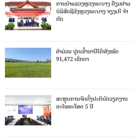
ການນຳແຂວງຫຼວງພະບາງ ຢ້ຽມ​ຢາມ
ບໍ​ລິ​ສັດຊີມັງຫຼວງພະບາງ ຈຽງເກີ ຈໍາ
ກັດ
ຄໍາມ່ວນ ປູກເຂົ້ານາປີໄດ້ທັງໝົດ
91,472 ເຮັກຕາ
ສະຫຼຸບການຈັດຕັ້ງປະຕິບັດວຽກງານ
ອະໄພຍະໂທດ 5 ປີ