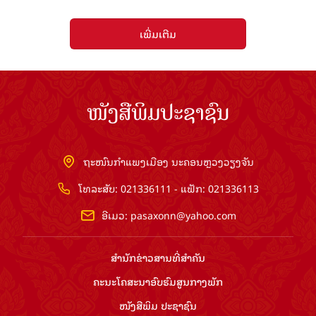
ເພີ່ມເຕີມ
ໜັງສືພິມປະຊາຊົນ
ຖະໜົນກຳແພງເມືອງ ນະຄອນຫຼວງວຽງຈັນ
ໂທລະສັບ: 021336111 - ແຟັກ: 021336113
ອີເມວ:
pasaxonn@yahoo.com
ສຳ​ນັກ​ຂ່າວ​ສານ​ທີ່​ສຳ​ຄັນ​
ຄະນະໂຄສະນາອົບຮົມ​ສູນ​ກາງ​ພັກ
ໜັງສືພິມ ປະ​ຊາ​ຊົນ