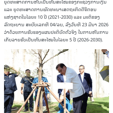
ຍຸດທະສາດການຫັນເປັນທັນສະໄໝຂອງກະຊວງການເງິນ
ແລະ ຍຸດທະສາດການພັດທະນາເສດຖະກິດດີຈີຕອນ
ແຫ່ງຊາດໃນໄລຍະ 10 ປີ (2021-2030) ແລະ ມະຕິຂອງ
ລັດຖະບານ ສະບັບເລກທີ 04/ລບ, ລົງວັນທີ 23 ມີນາ 2026
ວ່າດ້ວຍການຮັບຮອງແຜນປະຕິບັດຕົວຈິງ ໃນການຫັນການ
ເກັບລາຍຮັບເປັນທັນສະໄໝໃນໄລຍະ 5 ປີ (2026-2030).