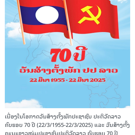
ເນື່ອງໃນໂອກາດວັນສ້າງຕັ້ງພັກປະຊາຊົນ ປະຕິວັດລາວ
ຄົບຮອບ 70 ປີ (22/3/1955-22/3/2025) ແລະ ວັນສ້າງຕັ້ງ
ຄະນະຊາວໜຸ່ມປະຊາຊົນປະຕິວັດລາວ ຄົບຮອບ 70 ປີ