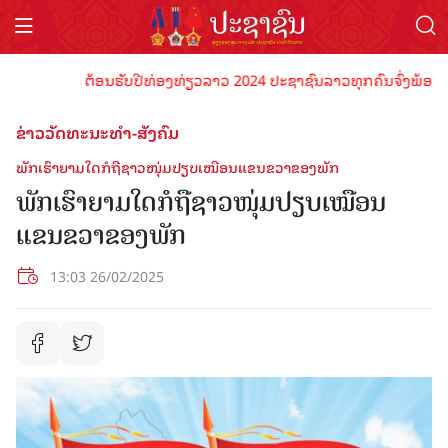
ຕ້ອນຮັບປີທ່ອງທ່ຽວລາວ 2024 ປະຊາຊົນລາວທຸກຄົນຈົ່ງພ້ອມເປັນເຈົ
ຂ່າວວັດທະນະທຳ-ສັງຄົມ
ພັກເຮົາຍາມໃດກໍຖືຊາວໜຸ່ມປຽບເໝືອນແຂນຂວາຂອງພັກ
ພັກເຮົາຍາມໃດກໍຖືຊາວໜຸ່ມປຽບເໝືອນ
ແຂນຂວາຂອງພັກ
13:03 26/02/2025