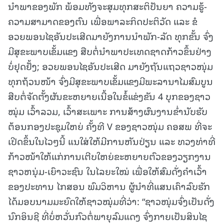
ນຳພາຂອງພັກ ພ້ອມທັງຈະສຸມທຸກສະຕິປັນຍາ ຄວາມຮູ້-
ຄວາມສາມາດຂອງຕົນ ເພື່ອພາລະກິດປະຕິວັດ ແລະ ຂໍ
ອວຍພອນໄຊອັນປະເສີດມາຍັງການນໍາພັກ-ລັດ ທຸກຂັ້ນ ຈົ່ງ
ມີສຸຂະພາບເຂັ້ມແຂງ ສືບຕໍ່ນໍາພາປະເທດຊາດກ້າວຂຶ້ນຢ່າງ
ບໍ່ຢຸດຢັ້ງ; ອວຍພອນໄຊອັນປະເສີດ ມາຍັງຖັນແຖວຊາວໜຸ່ມ
ທຸກຖ້ວນໜ້າ ຈົ່ງມີສຸຂະພາບເຂັ້ມແຂງມີພະລານາໄມສົມບູນ
ສືບຕໍ່ຈັດຕັ້ງຜັນຂະຫຍາຍເນື້ອໃນຂໍ້ແຂ່ງຂັນ 4 ບຸກຂອງຊາວ
ໝຸ່ມ ເວົ້າລວມ, ເວົ້າສະເພາະ ການສ້າງຜົນງານຂໍ່ານັບຮັບ
ຕ້ອນກອງປະຊຸມໃຫຍ່ ຄັ້ງທີ V ຂອງຊາວໜຸ່ມ ຄອສພ ທີ່ຈະ
ເປີດຂຶ້ນໃນໄວໆນີ້ ແນໃສ່ໃຫ້ມີການຫັນປ່ຽນ ແລະ ທວງທ່າທີ່
ກ້າວໜ້າໃຫ້ແກ່ການເຕີບໃຫຍ່ຂະຫຍາຍຕົວຂອງວຽກງານ
ຊາວຫນຸ່ມ-ເຍົາວະຊົນ ໃນໄລຍະໃໝ່ ເພື່ອໃຫ້ສົມດັ່ງຄໍາເວົ້າ
ຂອງປະທານ ໄກສອນ ພົມວິຫານ ຜູ້ນໍາທີ່ແສນເຄົາລົບຮັກ
ໄດ້ມອບນາມມະຍົດໃຫ້ຊາວໝຸ່ມທີ່ວ່າ: “ຊາວໜຸ່ມຈົ່ງເປັນດັ່ງ
ນົກອິນຊີ ທີ່ບໍ່ຫວັ່ນກົວຕໍ່ພາຍຸລົມແດງ ຈົ່ງກາຍເປັນສິນໄຊ