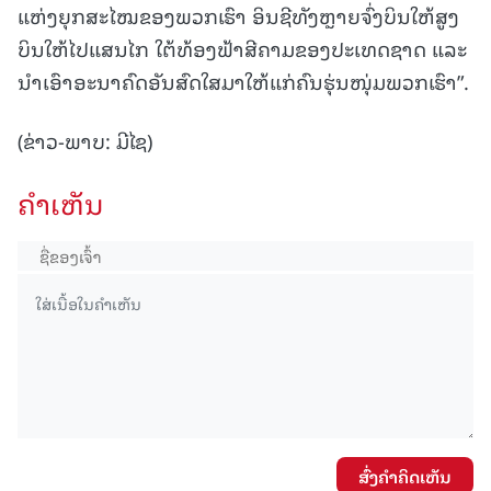
ແຫ່ງຍຸກສະໄໝຂອງພວກເຮົາ ອິນຊີທັງຫຼາຍຈົ່ງບິນໃຫ້ສູງ
ບິນໃຫ້ໄປແສນໄກ ໃຕ້ທ້ອງຟ້າສີຄາມຂອງປະເທດຊາດ ແລະ
ນຳເອົາອະນາຄົດອັນສົດໃສມາໃຫ້ແກ່ຄົນຮຸ່ນໜຸ່ມພວກເຮົາ”.
(ຂ່າວ-ພາບ: ມີໄຊ)
ຄໍາເຫັນ
ສົ່ງຄໍາຄິດເຫັນ