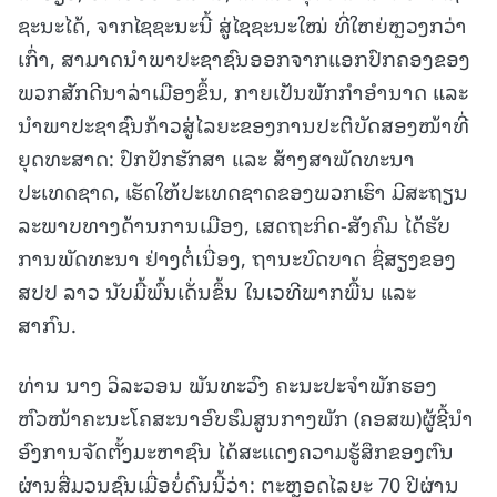
ຊະນະໄດ້, ຈາກໄຊຊະນະນີ້ ສູ່ໄຊຊະນະໃໝ່ ທີ່ໃຫຍ່ຫຼວງກວ່າ
ເກົ່າ, ສາມາດນໍາພາປະຊາຊົນອອກຈາກແອກປົກຄອງຂອງ
ພວກສັກດີນາລ່າເມືອງຂຶ້ນ, ກາຍເປັນພັກກໍາອໍານາດ ແລະ
ນໍາພາປະຊາຊົນກ້າວສູ່ໄລຍະຂອງການປະຕິບັດສອງໜ້າທີ່
ຍຸດທະສາດ: ປົກປັກຮັກສາ ແລະ ສ້າງສາພັດທະນາ
ປະເທດຊາດ, ເຮັດໃຫ້ປະເທດຊາດຂອງພວກເຮົາ ມີສະຖຽນ
ລະພາບທາງດ້ານການເມືອງ, ເສດຖະກິດ-ສັງຄົມ ໄດ້ຮັບ
ການພັດທະນາ ຢ່າງຕໍ່ເນື່ອງ, ຖານະບົດບາດ ຊື່ສຽງຂອງ
ສປປ ລາວ ນັບມື້ພົ້ນເດັ່ນຂຶ້ນ ໃນເວທີພາກພື້ນ ແລະ
ສາກົນ.
ທ່ານ ນາງ ວິລະວອນ ພັນທະວົງ ຄະນະປະຈໍາພັກຮອງ
ຫົວໜ້າຄະນະໂຄສະນາອົບຮົມສູນກາງພັກ (ຄອສພ)ຜູ້ຊີ້ນຳ
ອົງການຈັດຕັ້ງມະຫາຊົນ ໄດ້ສະແດງຄວາມຮູ້ສຶກຂອງຕົນ
ຜ່ານສື່ມວນຊົນເມື່ອບໍ່ດົນນີ້ວ່າ: ຕະຫຼອດໄລຍະ 70 ປີຜ່ານ