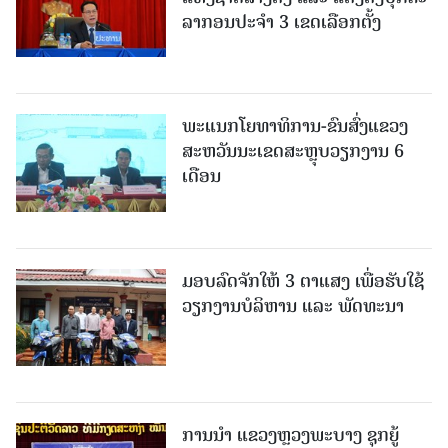
ລາກອນປະຈໍາ 3 ເຂດເລືອກຕັ້ງ
ພະແນກໂຍທາທິການ-ຂົນສົ່ງແຂວງ
ສະຫວັນນະເຂດສະຫຼຸບວຽກງານ 6
ເດືອນ
ມອບລົດຈັກໃຫ້ 3 ຕາແສງ ເພື່ອຮັບໃຊ້
ວຽກງານບໍລິຫານ ແລະ ພັດທະນາ
ການນຳ ແຂວງຫຼວງພະບາງ ຊຸກຍູ້