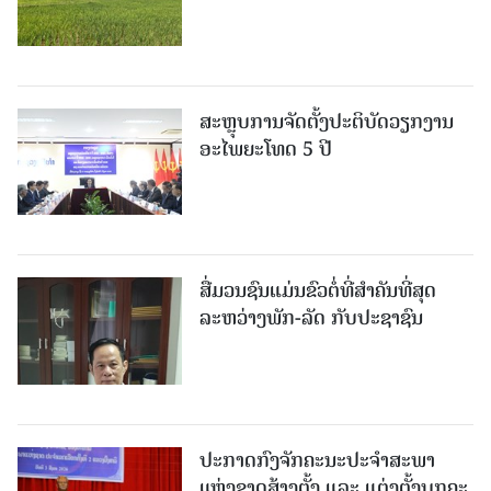
ສະຫຼຸບການຈັດຕັ້ງປະຕິບັດວຽກງານ
ອະໄພຍະໂທດ 5 ປີ
ສື່ມວນຊົນແມ່ນຂົວຕໍ່ທີ່ສໍາຄັນທີ່ສຸດ
ລະຫວ່າງພັກ-ລັດ ກັບປະຊາຊົນ
ປະກາດກົງຈັກຄະນະປະຈໍາສະພາ
ແຫ່ງຊາດສ້າງຕັ້ງ ແລະ ແຕ່ງຕັ້ງບຸກຄະ