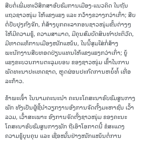
ສືບຕໍ່ເພີ່ມທະວີສຶກສາອົບຮົມການເມືອງ-ແນວຄິດ ໃນຖັນ
ແຖວຊາວໜຸ່ມ ໃຫ້ແຂງແຮງ ແລະ ກວ້າງຂວາງກວ່າເກົ່າ; ສືບ
ຕໍ່ປັບປຸງກົງຈັກ, ກໍ່ສ້າງບຸກຄະລາກອນຊາວໜຸ່ມຂັ້ນຕ່າງໆ
ໃຫ້ມີຄວາມຮູ້, ຄວາມສາມາດ, ມີຄຸນສົມບັດສິນທໍາປະຕິວັດ,
ມີທາດແທ້ການເມືອງໜັກແໜ້ນ, ໃນນີ້ສຸມໃສ່ກໍ່ສ້າງ
ພະນັກງານສືບທອດປ່ຽນແທນໃຫ້ແຂງແຮງກວ່າເກົ່າ; ຍູ້
ແຮງຂະບວນການຕະລຸມບອນ ຂອງຊາວໜຸ່ມ ເຂົ້າໃນການ
ພັດທະນາປະເທດຊາດ, ຫຼຸດຜ່ອນປະກົດການຫຍໍ້ທໍ້ ເທື່ອ
ລະກ້າວ.
ຂ້າພະເຈົ້າ ໃນນາມຄະນະນໍາ ຄະນະໂຄສະນາອົບຮົມສູນກາງ
ພັກ ທັງເປັນຜູ້ຊີ້ນໍາວຽກງານອົງການຈັດຕັ້ງມະຫາຊົນ ເວົ້າ
ລວມ, ເວົ້າສະເພາະ ອົງການຈັດຕັ້ງຊາວໜຸ່ມ ຂອງຄະນະ
ໂຄສະນາອົບຮົມສູນກາງພັກ ຖືເອົາໂອກາດນີ້ ຂໍສະແດງ
ຄວາມຮູ້ບຸນຄຸນ ແລະ ເຊື່ອໝັ້ນຢ່າງໜັກແໜ້ນຕໍ່ການ