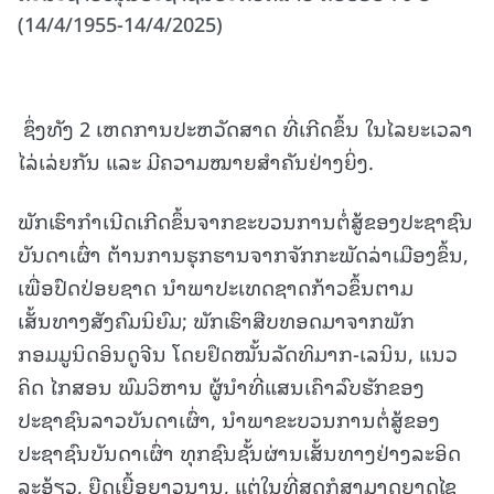
(14/4/1955-14/4/2025)
ຊຶ່ງທັງ 2 ເຫດການປະຫວັດສາດ ທີ່ເກີດຂຶ້ນ ໃນໄລຍະເວລາ
ໄລ່ເລ່ຍກັນ ແລະ ມີຄວາມໝາຍສໍາຄັນຢ່າງຍິ່ງ.
ພັກເຮົາກໍາເນີດເກີດຂຶ້ນຈາກຂະບວນການຕໍ່ສູ້ຂອງປະຊາຊົນ
ບັນດາເຜົ່າ ຕ້ານການຮຸກຮານຈາກຈັກກະພັດລ່າເມືອງຂຶ້ນ,
ເພື່ອປົດປ່ອຍຊາດ ນໍາພາປະເທດຊາດກ້າວຂຶ້ນຕາມ
ເສັ້ນທາງສັງຄົມນິຍົມ; ພັກເຮົາສືບທອດມາຈາກພັກ
ກອມມູນິດອິນດູຈີນ ໂດຍຢຶດໝັ້ນລັດທິມາກ-ເລນິນ, ແນວ
ຄິດ ໄກສອນ ພົມວິຫານ ຜູ້ນຳທີ່ແສນເຄົາລົບຮັກຂອງ
ປະຊາຊົນລາວບັນດາເຜົ່າ, ນໍາພາຂະບວນການຕໍ່ສູ້ຂອງ
ປະຊາຊົນບັນດາເຜົ່າ ທຸກຊົນຊັ້ນຜ່ານເສັ້ນທາງຢ່າງລະອິດ
ລະອ້ຽວ, ຍືດເຍື້ອຍາວນານ, ແຕ່ໃນທີ່ສຸດກໍສາມາດຍາດໄຊ