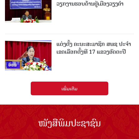
ວຽກງານຮອບດ້ານຢູ່ເມືອງວຽງຄໍາ
ແຕ່ງຕັ້ງ ຄະນະສະມາຊິກ ສພຊ ປະຈຳ
ເຂດເລືອກຕັ້ງທີ 17 ແຂວງອັດຕະປື
ເພີ່ມເຕີມ
ໜັງສືພິມປະຊາຊົນ