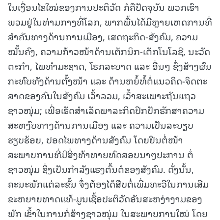
ໃນເງື່ອນໄຂໃໝ່ຂອງການປະຕິວັດ ກໍຄືປັດຈຸບັນ ພວກເຮົາ
ພວມຢູ່ໃນທ່າມກາງທີ່ໂລກ, ພາກພື້ນໄດ້ມີຫຼາຍເຫດການທີ່
ສຳຄັນທາງດ້ານການເມືອງ, ເສດຖະກິດ-ສັງຄົມ, ຄວາມ
ໝັ້ນຄົງ, ຄວາມກ້າວໜ້າດ້ານເຕັກນິກ-ເຕັກໂນໂລຊີ, ນະວັດ
ຕະກຳ, ໄພທຳມະຊາດ, ໂຣກລະບາດ ແລະ ອື່ນໆ ຊຶ່ງສ້າງຜົນ
ກະທົບທັງດ້ານຕັ້ງໜ້າ ແລະ ດ້ານຫຍໍ້ທໍ້ຕໍ່ແນວຄິດ-ຈິດຕະ
ສາດຂອງຄົນໃນສັງຄົມ ເວົ້າລວມ, ເວົ້າສະເພາະຖັນແຖວ
ຊາວໜຸ່ມ; ເພື່ອເຮັດສໍາເລັດພາລະກິດປົກປັກຮັກສາຄວາມ
ສະຫງົບທາງດ້ານການເມືອງ ແລະ ຄວາມເປັນລະບຽບ
ຮຽບຮ້ອຍ, ປອດໄພທາງດ້ານສັງຄົມ ໂດຍຢືນຕໍ່ໜ້າ
ສະພາບການທີ່ມີສິ່ງທ້າທາຍທົດສອບນາໆປະການ ຕໍ່
ຊາວໜຸ່ມ ຊຶ່ງເປັນກຳລັງແຮງຕົ້ນຕໍຂອງສັງຄົມ. ດັ່ງນັ້ນ,
ຄະນະພັກແຕ່ລະຂັ້ນ ຈຶ່ງຕ້ອງໄດ້ສືບຕໍ່ເພີ່ມທະວີໃນການເສີມ
ຂະຫຍາຍທາດແທ້-ມູນເຊື້ອປະຕິວັດອັນສະຫງ່າງາມຂອງ
ພັກ ເຂົ້າໃນການກໍ່ສ້າງຊາວໜຸ່ມ ໃນສະພາບການໃໝ່ ໂດຍ