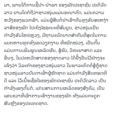
ມາ, ພາຍໃຕ້ການຊີ້ນໍາ-ນໍາພາ ຂອງພັກປະຊາຊົນ ປະຕິວັດ
ລາວ ຍາມໃດກໍຖືວ່າຊາວໜຸ່ມແມ່ນອະນາຄົດ, ແມ່ນຄວາມ
ຫວັງຂອງພວກເຮົາ, ແມ່ນຜູ້ສືບຕໍ່ນຳເອົາຄັນທຸງອັນສະຫງ່າ
ລາສີຂອງພັກ ໄປເຖິງໄຊຊະນະທີ່ສົມບູນ, ຊາວໜຸ່ມເປັນ
ກຳລັງອັນໃຫຍ່ຫຼວງ, ມີຖານະບົດບາດສຳຄັນທີ່ສຸດໃນການ
ແບກຫາບທຸກຂົງເຂດວຽກງານ ທີ່ໜັກໜ່ວງ, ເປັນຕົ້ນ
ແມ່ນການເພີ່ມພູນຜະລິດຜົນ, ສູ້ຮົບ, ວິທະຍາສາດ ແລະ
ອື່ນໆ, ໃນປະຫວັດສາດຂອງຊາດລາວ ໄດ້ຢັ້ງຢືນໄວ້ຢ່າງຈະ
ແຈ້ງວ່າ ວິລະກໍາຂອງຊາວໜຸ່ມລາວ ໃນພາລະກິດຕໍ່ສູ້ກູ້ຊາດ
ຊາວໜຸ່ມລາວບັນດາເຜົ່າຜູ້ຮັກຊາດ ແມ່ນກຳລັງສືບທອດທີ່
ດີ ແລະ ໄວ້ເນື້ອເຊື່ອໃຈຂອງພັກປະຊາຊົນ ປະຕິວັດລາວ ເປັນ
ກຳລັງແຮງຕົ້ນຕໍ, ແກ່ນສານການຜະລິດຂອງສັງຄົມ, ເປັນ
ແຂນຂວາທີ່ເອົາການເອົາງານຂອງພັກ ທັງແມ່ນກະດູກ
ສັນຫຼັງຂອງປະເທດຊາດ.