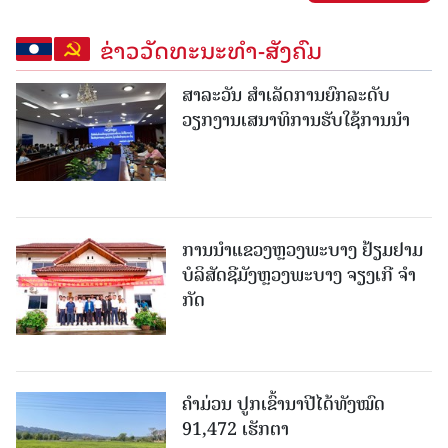
ຂ່າວວັດທະນະທຳ-ສັງຄົມ
ສາລະວັນ ສໍາເລັດການຍົກລະດັບ
ວຽກງານເສນາທິການຮັບໃຊ້ການນໍາ
ການນຳແຂວງຫຼວງພະບາງ ຢ້ຽມ​ຢາມ
ບໍ​ລິ​ສັດຊີມັງຫຼວງພະບາງ ຈຽງເກີ ຈໍາ
ກັດ
ຄໍາມ່ວນ ປູກເຂົ້ານາປີໄດ້ທັງໝົດ
91,472 ເຮັກຕາ