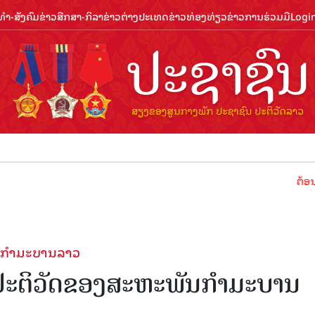
ຳ-ສັງຄົມ
ຂ່າວສືກສາ-ກິລາ
ຂ່າວຕ່າງປະເທດ
ຂ່າວທ່ອງທ່ຽວ
ຂ່າວການຮ່ວມມື
Logi
ຕ້ອນຮັບປີທ່ອງທ
ັນກໍາມະບານລາວ
້ອປະຕິວັດຂອງສະຫະພັນກໍາມະບານ