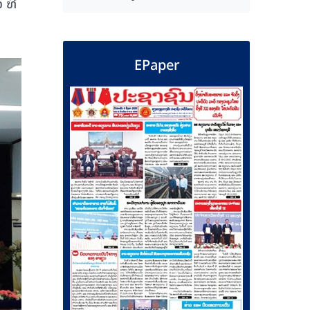
ທີ່
EPaper