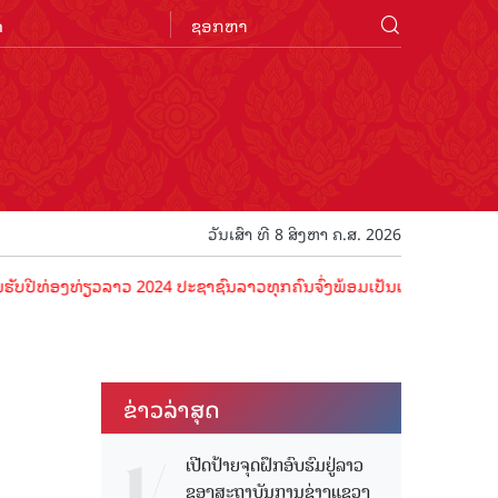
n
ວັນເສົາ ທີ 8 ສິງຫາ ຄ.ສ. 2026
່ຽວລາວ 2024 ປະຊາຊົນລາວທຸກຄົນຈົ່ງພ້ອມເປັນເຈົ້າພາບທີ່ດີ ຕ້ອນຮັບນັກທ
ຂ່າວ​ລ່າ​ສຸດ
ເປີດປ້າຍຈຸດຝຶກອົບຮົມຢູ່ລາວ
ຂອງສະຖາບັນການຊ່າງແຂວງ