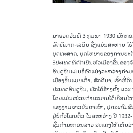
ມາຮອດວັນທີ 3 ກຸມພາ 1930 ພັກກອມມ
ລັດທິມາກ-ເລນິນ ຊຶ່ງແມ່ນສະຫາຍ ໂຮ່ຈິ
ຍຸດທະສາດ, ຍຸດໂທບາຍຂອງການປະຕິວ
3ປະເທດທີ່ຕົກເປັນຫົວເມືອງຂຶ້ນຂອງຈັ
ອິນດູຈີນແມ່ນຂໍ້ຂັດແຍ່ງລະຫວ່າງກ
ເມືອງຂຶ້ນແບບເກົ່າ, ສັກດີນາ, ເຈົ້
ປະເທດອິນດູຈີນ, ພັກໄດ້ສ້າງຕັ້ງ ແລະ
ໂດຍແມ່ນໜ່ວຍກໍາມະບານໄດ້ເຄື່ອນໄຫ
ແຮງງານລາວບັນດາເຜົ່າ, ປຸກລະດົມຂົນຂ
ຢູ່ບໍ່ກົ່ວໂພນຕິ້ວ ໃນລະຫວ່າງ ປີ 1
ຊັ້ນກໍາມະກອນລາວ ສະແດງໃຫ້ເຫັນວ່