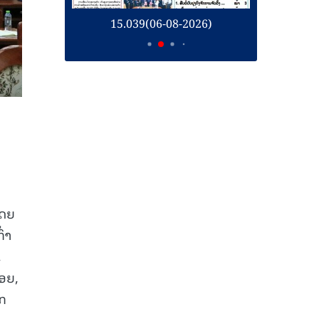
26)
15.039(06-08-2026)
1
ໂດຍ
່າ
,
ອຍ,
ກ