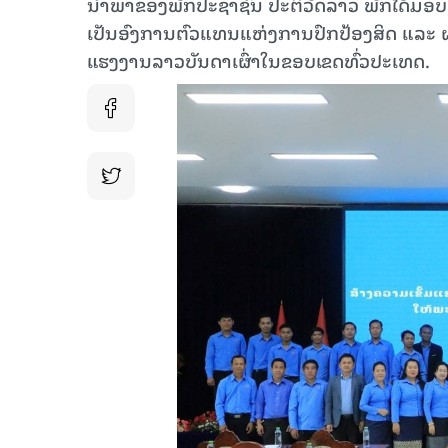
ນຳພາຂອງພັກປະຊາຊົນ ປະຕິວັດລາວ ພັກໄດ້ມອບໝ
ເປັນອົງການຕົວແທນແຫ່ງການປົກປ້ອງສິດ ແລະ
ແຮງງານລາວບັນດາເຜົ່າໃນຂອບເຂດທົ່ວປະເທດ.