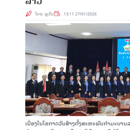
ລາວ
ໂດຍ: ພູວັນ
13:11 27/01/2026
ເນື່ອງໃນໂອກາດວັນສ້າງຕັ້ງສະຫະພັນກໍາມະບານລ