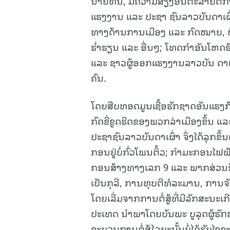
ນາຍທຶນ, ມີຄວາມສ່ຽງອັນຕະລາຍຕໍ່
ແຮງງານ ແລະ ປະຊາ ຊົນລາວບັນດາເຜົ່
ທາງດ້ານການເມືອງ ແລະ ກົດໝາຍ, ບໍ່
ຮໍ່າຮຽນ ແລະ ອື່ນໆ; ໂທດກຳອັນໂຫດຮ້
ແລະ ຊາວຜູ້ອອກແຮງງານລາວບັນ ດາເຜ
ຄົນ.
ໂດຍສືບທອດມູນເຊື້ອຮັກຊາດອັນແຮງກ
ກົດຂີ່ຂູດຮີດຂອງພວກລ່າເມືອງຂຶ້ນ 
ປະຊາຊົນລາວບັນດາເຜົ່າ ຈຶ່ງໄດ້ລຸກຂຶ້
ກອນຢູ່ບໍ່ກົ່ວໂພນຕິ້ວ; ກໍາມະກອນໄຟ
ກອນສ້າງທາງເລກ 9 ແລະ ພາກສ່ວນອື່
ເປັນກຸລີ, ການທຸບຕີທໍລະມານ, ການຈັບກ
ໂດຍເລີ່ມຈາກການຕໍ່ສູ້ທີ່ມີລັກສະນ
ປະເທດ ນຳພາໂດຍບັນພະ ບູລຸດຜູ້ຮັກຊາ
ຂະບວນການຕໍ່ສູ້ໄລຍະນັ້ນບໍ່ໄດ້ຮັບໄຊ