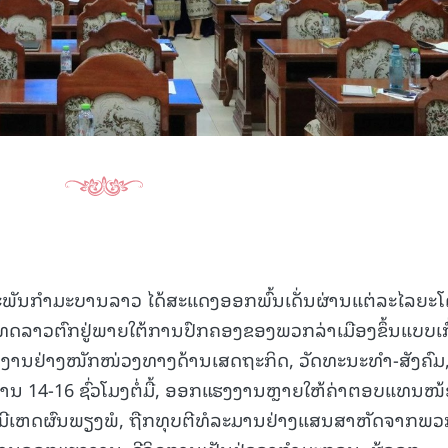
15.040(07-08-20
ຫະພັນກໍາມະບານລາວ ໄດ້ສະແດງອອກພົ້ນເດັ່ນຜ່ານແຕ່ລະໄລຍະ
ປະເທດລາວຕົກຢູ່ພາຍໃຕ້ການປົກຄອງຂອງພວກລ່າເມືອງຂຶ້ນແບບເກົ
ຮງງານຢ່າງໜັກໜ່ວງທາງດ້ານເສດຖະກິດ, ວັດທະນະທຳ-ສັງຄົມ
 14-16 ຊົ່ວໂມງຕໍ່ມື້, ອອກແຮງງານຫຼາຍໃຫ້ຄ່າຕອບແທນໜ້
ບໍ່ມີເຫດຜົນພຽງພໍ, ຖືກທຸບຕີທໍລະມານຢ່າງແສນສາຫັດຈາກພວ