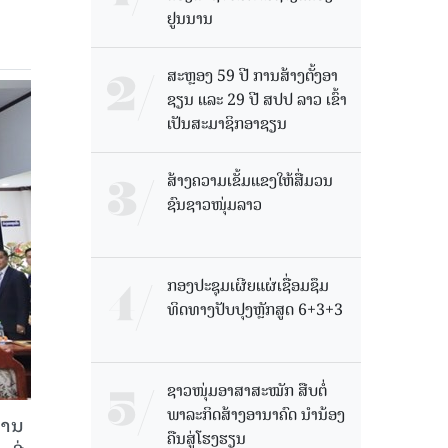
ຢູນນານ
ສະຫຼອງ 59 ປີ ການສ້າງຕັ້ງອາ
ຊຽນ ແລະ 29 ປີ ສປປ ລາວ ເຂົ້າ
ເປັນສະມາຊິກອາຊຽນ
ສ້າງຄວາມເຂັ້ມແຂງໃຫ້ສື່ມວນ
ຊົນຊາວໜຸ່ມລາວ
ກອງປະຊຸມເຜີຍແຜ່ເຊື່ອມຊຶມ
ທິດທາງປັບປຸງຫຼັກສູດ 6+3+3
ຊາວໜຸ່ມອາສາສະໝັກ ສືບຕໍ່
ພາລະກິດສ້າງອານາຄົດ ນໍານ້ອງ
ການ
ຄືນສູ່ໂຮງຮຽນ