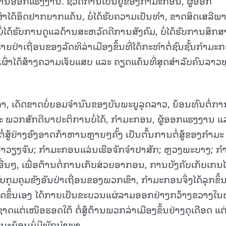
ການອອກແຮງງານ. ຊີວິດການເປັນຢູ່ຂອງກຳມະກອນ, ຜູ້ອອກ
າໄດ້ອຶດຢາກຍາກແຄ້ນ, ບໍ່ໄດ້ຮັບຄວາມເປັນທຳ, ຂາດສິດເສລີພ
ໄດ້ຮັບການດູແລດ້ານສະຫວັດດີການສັງຄົມ, ບໍ່ໄດ້ຮັບການສຶກສ
າຍປ່າເຖື່ອນຂອງລັດທິລ່າເມືອງຂຶ້ນທີ່ໄດ້ກະທຳຕໍ່ຊົນຊັ້ນກຳມະ
ົ່າໄດ້ສ້າງຄວາມເຈັບແສບ ແລະ ຄຽດແຄ້ນທີ່ສຸດສຳລັບຄົນລາວ
້າ, ເດັດຂາດບໍ່ຍອມຈຳນົນຂອງບັນພະບູລຸດລາວ, ຍ້ອນທົນຕໍ່ກາ
ແລະ ພວກສັກດີນາປະຕິການບໍ່ໄດ້, ກຳມະກອນ, ຜູ້ອອກແຮງງານ ແ
ນຕໍ່ສູ້ຢ່າງອົງອາດກ້າຫານຫຼາຍໆຄັ້ງ ເປັນຕົ້ນການຕໍ່ສູ້ຂອງກໍາມະ
ຟ້າວຽງຈັນ; ກໍາມະກອນແລ່ນເຮືອຈັກຈໍາປາສັກ; ຫຼວງພະບາງ; ກໍ
ນໆ, ເພື່ອຕ້ານຕໍ່ການເກັບສ່ວຍອາກອນ, ການບັງຄັບເກັບເກນ
ຸມຄຸມຂັງອັນປ່າເຖື່ອນຂອງພວກເຂົາ, ກໍາມະກອນຈຶ່ງໄດ້ລຸກຂຶ້ນຕໍ
ະເກີດຂຶ້ນເອງ ໄດ້ກາຍເປັນຂະບວນແຜ່ລາມອອກຢ່າງກວ້າງຂວາງໃນທ
ດແຕ່ເໜືອຮອດໃຕ້ ຕໍ່ສູ້ຕ້ານພວກລ່າເມືອງຂຶ້ນຢ່າງດຸເດືອດ ແຕ
ຊະນະຍ້ອນບໍ່ມີພັກນຳພາ.