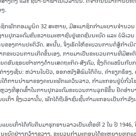
ສ້າງຕັ້ງ ແລະ ຊີ້ນໍາ-ນໍາພາໃນເວລານັ້ນ. ຕໍ່ຈາກນັ້ນມາການປະຕິ
ຍໆ.
ມາຊິກພັກກອມມູນິດ 32 ສະຫາຍ, ມີສະມາຊິກກຳມະບານຈໍານວນ
ງານປຸກລະດົມຂົນຂວາຍມະຫາຊົນຢູ່ເຂດຊົນນະບົດ ແລະ ບໍລິເວນ
ຖານຂອງການປະຕິວັດ. ສະນັ້ນ, ຈຶ່ງເຮັດໃຫ້ຂະບວນການຕໍ່ສູ້ກໍາເນີ
, ຈາກຂະບວນການເກີດຂຶ້ນເອງ, ກາຍມາເປັນຂະບວນການທີ່ມີສະຕິ
ະໂຫຍດອັນຊອບທໍາທາງດ້ານເສດຖະກິດ-ສັງຄົມ, ຊຶ່ງຕິດແໜ້ນກັບ
ຕ່າງໆເຊັ່ນ: ຫວ່ານໃບປິວ, ອອກໜັງສືພິມໃຕ້ດິນ, ຄໍາຮຽກຮ້ອງ, 
າຍໃຕ້ການນໍາພາຂອງຄະນະພັກແຄວ້ນລາວ, ກໍາມະກອນຢູ່ບໍ່ກົ່ວ
ຍ່ຫຼວງທີ່ສຸດເຂົ້າໃນການປຸກລະດົມຂະບວນການລຸກຮືຂຶ້ນ ຢຶດອໍາ
ົ່າ ຊຶ່ງເວລານັ້ນ, ພັກໄດ້ຖືເອົາຊົນຊັ້ນກໍາມະກອນເປັນກໍາລັງ
ນແບບເກົ່າໄດ້ກັບຄືນມາຮຸກຮານລາວເປັນເທື່ອທີ 2 ໃນ ປີ 1946, 
ູ່ຊົນນະບົດຢ່າງກວ້າງຂວາງ, ຂະບວນກໍາມະກອນໄດ້ຂະຫຍາຍທຸກແ