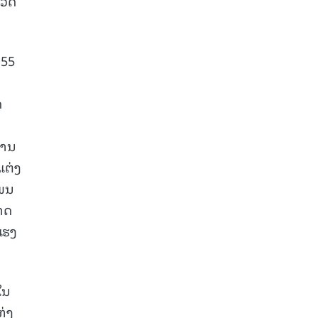
ວັດ
 55
ດ
ການ
ແຕ່ງ
ໂພນ
ນາດ
ແຮງ
ໃນ
ຫ່ງ