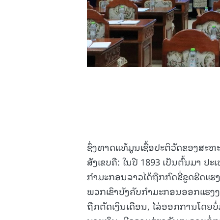
ຊຶ່ງທາດແທ້ມູນເຊື້ອປະຕິວັດຂອງສະ
ສັງເຂບຄື: ໃນປີ 1893 ເປັນຕົ້ນມາ 
ກຳມະກອນລາວໄດ້ຖືກກົດຂີ່ຂູດຮີດແ
ພວກເຂົາບັງຄັບກຳມະກອນອອກແຮງງານ
ຖືກຕັດເງິນເດືອນ, ໄລ່ອອກການໂດຍ