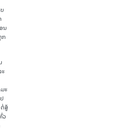
າບ
າ
ກອນ
ທຸກ
ນ
ລະ
າມະ
ໄປ
່ສູ້
ົ່ວ
່