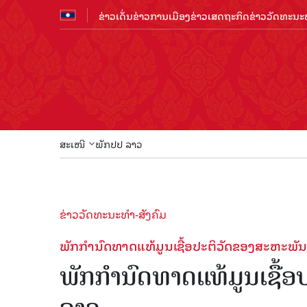
ຂ່າວເດັ່ນ
ຂ່າວການເມືອງ
ຂ່າວເສດຖະກິດ
ຂ່າວວັດທະນະທ
ສະເໜີ
ພັກປປ ລາວ
ຂ່າວວັດທະນະທຳ-ສັງຄົມ
ພັກກໍານົດທາດແທ້ມູນເຊື້ອປະຕິວັດຂອງສະຫະພ
ພັກກໍານົດທາດແທ້ມູນເຊື