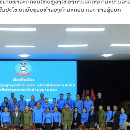
າຍພາລະກິດອັນໃຫຍ່ຫຼວງໃຫ້ອົງການຈັດຕັ້ງກໍາມະບານລາວ 
 ຜົນປະໂຫຍດອັນຊອບທໍາຂອງກໍາມະກອນ ແລະ ຊາວຜູ້ອອກ