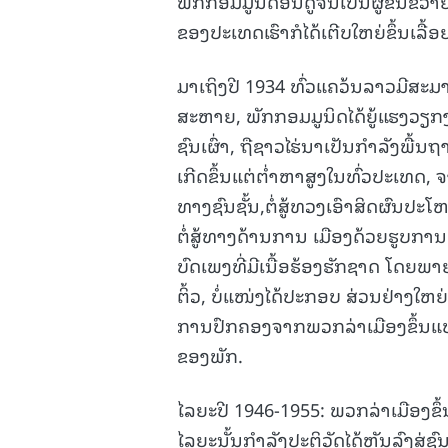
ພັກກອມມູນິດອິນດູຈີນເປັນຜູ້ຂົນຂວາຍ
ຂອງປະເທດເຮົາກໍໄດ້ເຕີບໃຫຍ່ຂຶ້ນເລື້ອ
ມາເຖິງປີ 1934 ທົ່ວແຄວ້ນລາວມີສະ
ສະຫາຍ, ພັກກອມມູນິດໄດ້ຍູ້ແຮງວຽກ
ຊົນເຜົ່າ, ຖືຊາວໄຮ່ນາເປັນກໍາລັງພື້ນ
ເກີດຂຶ້ນແຕ່ຕໍ່າຫາສູງໃນທົ່ວປະເທດ
ທາງຊົນຊັ້ນ,ຕໍ່ສູ້ທວງເອົາສິດຜົນປ
ຕໍ່ສູ້ທາງດ້ານການ ເມືອງດ້ວຍຮູບການ
ບົດເພງທີ່ມີເນື້ອຮ້ອງຮັກຊາດ ໂດຍພ
ຕິ້ວ, ບໍ່ແໜ່ງໄດ້ປະກອບ ສ່ວນຢ່າງໃຫ
ການປົກຄອງຈາກພວກລ່າເມືອງຂຶ້ນແບບເກ
ຂອງພັກ.
ໄລຍະປີ 1946-1955: ພວກລ່າເມືອງຂຶ້
ໄລຍະນັ້ນກໍາລັງປະຕິວັດໄດ້ຫັນລົງສ