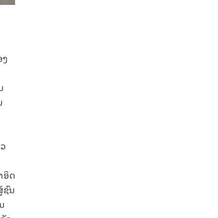
ອງ
ນ
ນ
າວ
າອິດ
້ຊົນ
່ນ