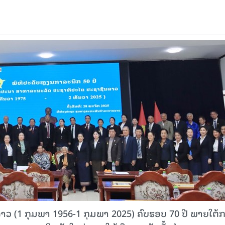
າວ (1 ກຸມພາ 1956-1 ກຸມພາ 2025) ຄົບຮອບ 70 ປີ ພາຍໃຕ້