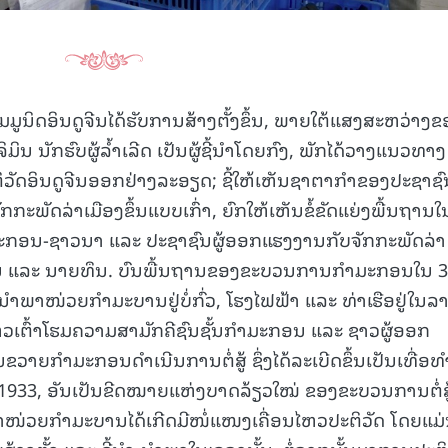
ູນິດອິນດູຈີນໄດ້ຮັບການສ້າງຕັ້ງຂຶ້ນ, ພາຍໃຕ້ແສງສະຫວ່າງຂ
ມິນ ນັກຮົບຜູ້ລໍ້າເລີດ ເປັນຜູ້ຊີ້ນໍາໂດຍກົງ, ພັກໄດ້ວາງແນວທາງ
ັດອິນດູຈີນອອກຢ່າງລະອຽດ; ຊີ້ໃຫ້ເຫັນຊາຕາກໍາຂອງປະຊາຊົ
ກກະພັດລ່າເມືອງຂຶ້ນແບບເກົ່າ, ຍົກໃຫ້ເຫັນຂໍ້ຂັດແຍ່ງພື້ນຖານໃ
ໍາມະກອນ-ຊາວນາ ແລະ ປະຊາຊົນຜູ້ອອກແຮງງານກັບຈັກກະພັດລ່າ
າທີ່ດິນ ແລະ ນາຍທຶນ. ບົນພື້ນຖານຂອງຂະບວນການກໍາມະກອນໃນ 3
 ນໍາພາໜ່ວຍກໍາມະບານຢູ່ບໍ່ກົ່ວ, ໂຮງໄຟຟ້າ ແລະ ທ່າເຮືອຢູ່ໃນລ
ວເຕົ້າໂຮມຄວາມສາມັກຄີຊົນຊັ້ນກຳມະກອນ ແລະ ຊາວຜູ້ອອກ
ວາຍກໍາມະກອນດໍາເນີນການຕໍ່ສູ້ ຊຶ່ງໄດ້ລະເບີດຂຶ້ນເປັນເທື່ອທໍ
932-1933, ອັນເປັນຂີດໝາຍແຫ່ງບາດລ້ຽວໃໝ່ ຂອງຂະບວນການຕໍ່ສູ
າໜ່ວຍກໍາມະບານໄດ້ເກີດມີໜໍ່ແໜງເຄື່ອນໄຫວປະຕິວັດ ໂດຍແມ