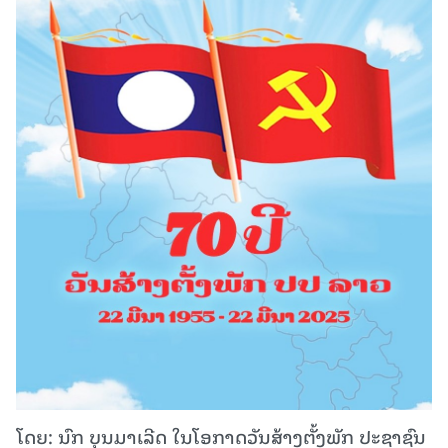
ໂດຍ: ນົກ ບຸນມາເລີດ ໃນໂອກາດວັນສ້າງຕັ້ງພັກ ປະຊາຊົນ