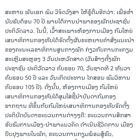
ສະຫາຍ ພັນເອກ ພິມ ວິຈິດວົງສາ ໃຫ້ຮູ້ຕື່ມອີກວ່າ: ເພື່ອຂໍ່າ
ນັບຮັບຕ້ອນ 70 ປີ ພາຍໃຕ້ການນຳພາຂອງພັກປະຊາຊົນ
ປະຕິວັດລາວ. ໃນນີ້, ເວົ້າສະເພາະຫ້ອງການເມືອງ ກົມໃຫຍ່
ເສນາທິການກອງທັບໄດ້ຈັດຕັ້ງຜັນຂະຫຍາຍຄໍາສັ່ງແນະນໍາ
ຂອງຄະນະເລຂາທິການສູນກາງພັກ ກ່ຽວກັບການກະກຽມ
ສະເຫຼີມສະຫຼອງ 3 ວັນປະຫວັດສາດ (ວັນສ້າງຕັ້ງພັກ
ປະຊາຊົນ ປະຕິວັດລາວ ຄົບຮອບ 70, ວັນຊາດທີ 2 ທັນວາ
ຄົບຮອບ 50 ປີ ແລະ ວັນເກີດປະທານ ໄກສອນ ພົມວິຫານ
ຄົບຮອບ 105 ປີ). ດັ່ງນັ້ນ, ຫ້ອງການເມືອງ ກົມໃຫຍ່
ເສນາທິການກອງທັບໄດ້ສຸມໃສ່ຊີ້ນໍາບັນດາກົມກອງ
ຮາກຖານ ທີ່ຂຶ້ນກັບກົມໃຫຍ່ເສນາທິການກອງທັບຈັດຕັ້ງ
ປະຕິບັດບັນດາຂະບວນການຕ່າງໆຄື: ຂະບວນການສຶກສາ
ອົບຮົມການເມືອງ-ນໍາພາແນວຄິດ ດໍາເນີນຊີວິດການ ເມືອງ
ປັບປຸງພາຍໃນພັກ, ຂະບວນການກຽມພ້ອມສູ້ຮົບ,