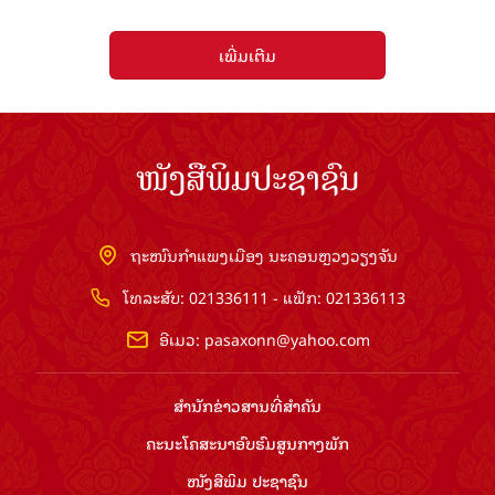
ເພີ່ມເຕີມ
ໜັງສືພິມປະຊາຊົນ
ຖະໜົນກຳແພງເມືອງ ນະຄອນຫຼວງວຽງຈັນ
ໂທລະສັບ: 021336111 - ແຟັກ: 021336113
ອີເມວ:
pasaxonn@yahoo.com
ສຳ​ນັກ​ຂ່າວ​ສານ​ທີ່​ສຳ​ຄັນ​
ຄະນະໂຄສະນາອົບຮົມ​ສູນ​ກາງ​ພັກ
ໜັງສືພິມ ປະ​ຊາ​ຊົນ