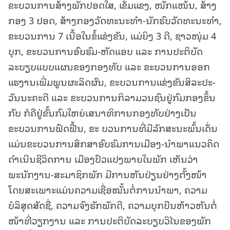
ຂະບວນການສ້າງພັກປອດໃສ, ເຂັ້ມແຂງ, ໜັກແໜ້ນ, ສ້າງ
ກອງ 3 ປອດ, ສ້າງກອງວັດທະນະທໍາ-ນັກຮົບວັດທະນະທໍາ,
ຂະບວນການ 7 ເນື້ອໃນຂໍ້ແຂ່ງຂັນ, ແມ່ຍິງ 3 ດີ, ຊາວໜຸ່ມ 4
ບຸກ, ຂະບວນການອົບຮົມ-ຫັດແອບ ແລະ ການປະຕິບັດ
ລະບຽບແບບແຜນຂອງກອງທັບ ແລະ ຂະບວນການອອກ
ແຮງານເພີ່ມພູນຜະລິດຜົນ, ຂະບວນການແຂ່ງຂັນສິລະປະ-
ວັນນະຄະດີ ແລະ ຂະບວນການກິລາມວນຊົນຢູ່ກົມກອງຂຶ້ນ
ກັບ ກໍຄືຢູ່ຂັ້ນກົມໃຫຍ່ເສນາທິການກອງທັບຢ່າງເປັນ
ຂະບວນການຟົດຟື້ນ, ຂະ ບວນການທີ່ມີລັກສະນະພົ້ນເດັ່ນ
ແມ່ນຂະບວນການສຶກສາອົບຮົມການເມືອງ-ນໍາພາແນວຄິດ
ດໍາເນີນຊີວິດການ ເມືອງປົວແປງພາຍໃນພັກ ເຫັນວ່າ
ພະນັກງານ-ສະມາຊິກພັກ ມີການຫັນປ່ຽນຢ່າງຕັ້ງໜ້າ
ໂດຍສະເພາະແມ່ນຄວາມເຊື່ອໝັ້ນຕໍ່ການນໍາພາ, ຄວາມ
ບໍລິສຸດສັດຊື່, ຄວາມຈົງຮັກພັກດີ, ຄວາມບຸກບືນຫ້າວຫັນຕໍ່
ໜ້າທີ່ວຽກງານ ແລະ ການປະຕິບັດລະບຽບວິໄນຂອງພັກ