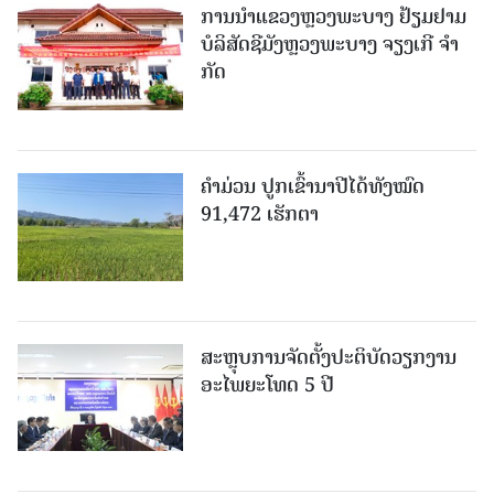
ການນຳແຂວງຫຼວງພະບາງ ຢ້ຽມ​ຢາມ
ບໍ​ລິ​ສັດຊີມັງຫຼວງພະບາງ ຈຽງເກີ ຈໍາ
ກັດ
ຄໍາມ່ວນ ປູກເຂົ້ານາປີໄດ້ທັງໝົດ
91,472 ເຮັກຕາ
ສະຫຼຸບການຈັດຕັ້ງປະຕິບັດວຽກງານ
ອະໄພຍະໂທດ 5 ປີ