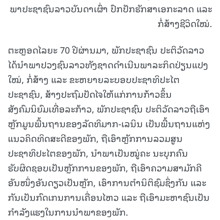
ພາປະຊາຊົນລາວບັນດາເຜົ່າ ປົກປັກຮັກສາເອກະລາດ ແລະ
ກໍ່ສ້າງຊີວິດໃໝ່.
ຕະຫຼອດໄລຍະ 70 ປີຜ່ານມາ, ພັກປະຊາຊົນ ປະຕິວັດລາວ
ໄດ້ນໍາພາປວງຊົນລາວທັງຊາດດໍາເນີນພາລະກິດປ່ຽນແປງ
ໃໝ່, ກໍ່ສ້າງ ແລະ ຂະຫຍາຍລະບອບປະຊາທິປະໄຕ
ປະຊາຊົນ, ສ້າງປະຖົມປັດໄຈໃຫ້ແກ່ການກ້າວຂຶ້ນ
ສັງຄົມນິຍົມເທື່ອລະກ້າວ, ພັກປະຊາຊົນ ປະຕິວັດລາວຖືເອົາ
ຫຼັກມູນພື້ນຖານຂອງລັດທິມາກ-ເລນິນ ເປັນພື້ນຖານແຫ່ງ
ແນວຄິດທິດສະດີຂອງພັກ, ຖືເອົາຫຼັກການລວມສູນ
ປະຊາທິປະໄຕຂອງພັກ, ນໍາພາເປັນໝູ່ຄະ ນະບຸກຄົນ
ຮັບຜິດຊອບເປັນຫຼັກການຂອງພັກ, ຖືເອົາຄວາມສາມັກຄີ
ອັນໜຶ່ງອັນດຽວເປັນຫຼັກ, ເອົາການຕໍານິຕິຊົມຊຶ່ງກັນ ແລະ
ກັນເປັນກົດເກນການເຄື່ອນໄຫວ ແລະ ຖືເອົາມະຫາຊົນເປັນ
ກໍາລັງແຮງໃນການນໍາພາຂອງພັກ.