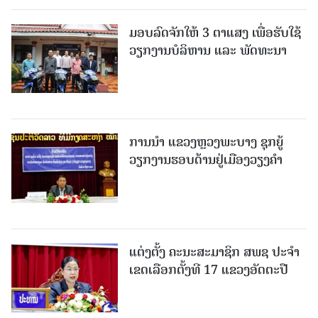
ມອບລົດຈັກໃຫ້ 3 ຕາແສງ ເພື່ອຮັບໃຊ້
ວຽກງານບໍລິຫານ ແລະ ພັດທະນາ
ການນຳ ແຂວງຫຼວງພະບາງ ຊຸກຍູ້
ວຽກງານຮອບດ້ານຢູ່ເມືອງວຽງຄໍາ
ແຕ່ງຕັ້ງ ຄະນະສະມາຊິກ ສພຊ ປະຈຳ
ເຂດເລືອກຕັ້ງທີ 17 ແຂວງອັດຕະປື