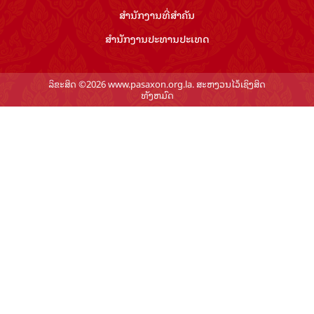
ສຳ​ນັກ​ງານ​ທີ່​ສຳ​ຄັນ
ສຳ​ນັກ​ງານ​ປະ​ທານ​ປະ​ເທດ
ລິຂະສິດ ©2026 www.pasaxon.org.la. ສະຫງວນໄວ້ເຊິງສິດ
ທັງຫມົດ