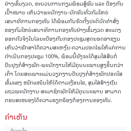
ຢ່າງເຂັ້ມງວດ, ຂະບວນການກຽມພ້ອມສູ້ຮົບ ແລະ ປ້ອງກັນ
ເປົ້າໝາຍ ເຫັນວ່າພະນັກງານ-ນັກຮົບທົ່ວກົມໃຫຍ່
ເສນາທິການກອງທັບ ໄດ້ພ້ອມກັນຈັດຕັ້ງປະຕິບັດຄໍາສັ່ງ
ຂອງກົມໃຫຍ່ເສນາທິການກອງທັບຢ່າງເຂັ້ມງວດ ສະແດງ
ອອກຕົວຈິງໃນໄລຍະປ້ອງກັນກອງປະຊຸມສຸດຍອດອາຊຽນ
ເຫັນວ່າຮັກສາໄດ້ຄວາມສະຫງົບ-ຄວາມປອດໄພໃຫ້ແກ່ການ
ດໍາເນີນກອງປະຊຸມ 100%, ພ້ອມນີ້ຍັງຈະໄດ້ສຸມໃສ່ສືບຕໍ່
ປັບປຸງກໍ່ສ້າງພັກ-ພະນັກງານໃຫ້ມີຄຸນນະພາບສູງຂຶ້ນກວ່າ
ເກົ່າ ໂດຍສະເພາະແມ່ນວຽກງານປັບປຸງກໍ່ສ້າງພັກປອດໃສ
ເຂັ້ມແຂງ ໜັກແໜ້ນໃຫ້ໄດ້ຕາມເງື່ອນໄຂ, ສຸມໃສ່ສ້າງຖັນ
ແຖວພະນັກງານ-ສະມາຊິກພັກໃຫ້ມີຄຸນນະພາບ ສາມາດ
ຕອບສະໜອງໄດ້ຄວາມຮຽກຮ້ອງຕ້ອງການຂອງທັບ.
ຄໍາເຫັນ