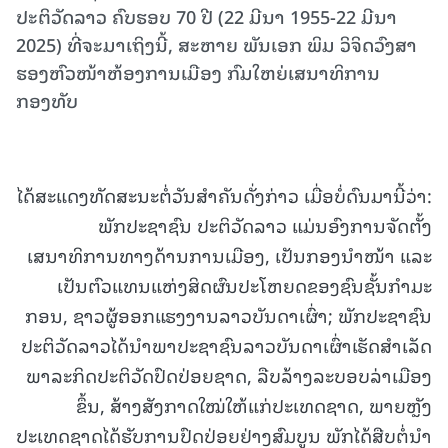
ປະຕິວັດລາວ ຄົບຮອບ 70 ປີ (22 ມີນາ 1955-22 ມີນາ
2025) ທີ່ຈະມາເຖິງນີ້, ສະຫາຍ ພັນເອກ ພິມ ວິຈິດວົງສາ
ຮອງຫົວໜ້າຫ້ອງການເມືອງ ກົມໃຫຍ່ເສນາທິການ
ກອງທັບ
ໄດ້ສະແດງທັດສະນະຕໍ່ວັນສໍາຄັນດັ່ງກ່າວ ເມື່ອບໍ່ດົນມານີ້ວ່າ:
ພັກປະຊາຊົນ ປະຕິວັດລາວ ແມ່ນອົງການຈັດຕັ້ງ
ເສນາທິການທາງດ້ານການເມືອງ, ເປັນກອງນໍາໜ້າ ແລະ
ເປັນຕົວແທນແຫ່ງສິດຜົນປະໂຫຍດຂອງຊົນຊັ້ນກໍາມະ
ກອນ, ຊາວຜູ້ອອກແຮງງານລາວບັນດາເຜົ່າ; ພັກປະຊາຊົນ
ປະຕິວັດລາວໄດ້ນໍາພາປະຊາຊົນລາວບັນດາເຜົ່າເຮັດສໍາເລັດ
ພາລະກິດປະຕິວັດປົດປ່ອຍຊາດ, ລືບລ້າງລະບອບລ່າເມືອງ
ຂຶ້ນ, ສ້າງສັງກາດໃໝ່ໃຫ້ແກ່ປະເທດຊາດ, ພາຍຫຼັງ
ປະເທດຊາດໄດ້ຮັບການປົດປ່ອຍຢ່າງສົມບູນ ພັກໄດ້ສືບຕໍ່ນໍາ