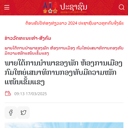
ຕ້ອນຮັບປີທ່ອງທ່ຽວລາວ 2024 ປະຊາຊົນລາວທຸກຄົນຈົ່ງພ້ອມເປັນເຈ
ຂ່າວວັດທະນະທຳ-ສັງຄົມ
ພາຍໃຕ້ການນໍາພາຂອງພັກ ຫ້ອງການເມືອງ ກົມໃຫຍ່ເສນາທິການກອງທັບ
ມີຄວາມໜັກແໜ້ນເຂັ້ມແຂງ
ພາຍໃຕ້ການນໍາພາຂອງພັກ ຫ້ອງການເມືອງ
ກົມໃຫຍ່ເສນາທິການກອງທັບມີຄວາມໜັກ
ແໜ້ນເຂັ້ມແຂງ
09:13 17/03/2025