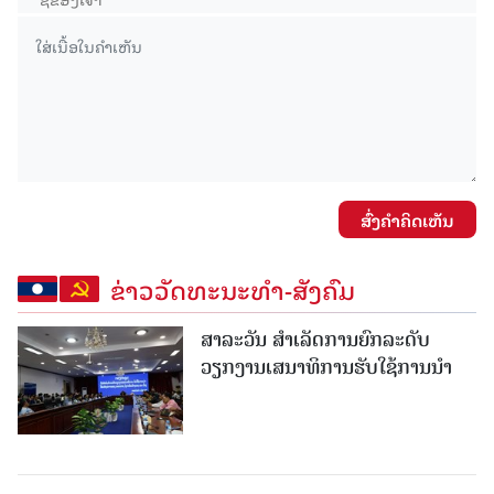
ສົ່ງຄໍາຄິດເຫັນ
ຂ່າວວັດທະນະທຳ-ສັງຄົມ
ສາລະວັນ ສໍາເລັດການຍົກລະດັບ
ວຽກງານເສນາທິການຮັບໃຊ້ການນໍາ