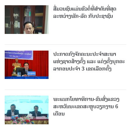
ສື່ມວນຊົນແມ່ນຂົວຕໍ່ທີ່ສໍາຄັນທີ່ສຸດ
ລະຫວ່າງພັກ-ລັດ ກັບປະຊາຊົນ
ປະກາດກົງຈັກຄະນະປະຈໍາສະພາ
ແຫ່ງຊາດສ້າງຕັ້ງ ແລະ ແຕ່ງຕັ້ງບຸກຄະ
ລາກອນປະຈໍາ 3 ເຂດເລືອກຕັ້ງ
ພະແນກໂຍທາທິການ-ຂົນສົ່ງແຂວງ
ສະຫວັນນະເຂດສະຫຼຸບວຽກງານ 6
ເດືອນ