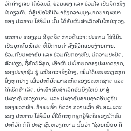
ວັດກໍາປູເຈຍ ໄດ້ຮ່ວມມື, ຮ່ວມແຮງ ແລະ ຮ່ວມໃຈ ເປັນຈິດໜຶ່ງ
ໃຈດຽວກັນ ຕໍ່ສູ້ເພື່ອໃຫ້ໄດ້ມາຊຶ່ງຄວາມມຸງມາດປາຖະໜາ
ຂອງ ປະທານ ໂຮ່ຈິມິນ ນັ້ນ ໄດ້ຮັບຜົນສໍາເລັດອັນໃຫຍ່ຫຼວງ.
ສະຫາຍ ທອງລຸນ ສີສຸດລິດ ກ່າວຕື່ມວ່າ: ປະທານ ໂຮ່ຈິມິນ
ເປັນບຸກຄົນພິເສດ ທີ່ມີການດໍາລົງຊີວິດແບບງ່າຍດາຍ,
ຮ່ວມກັບປະຊາຊົນ ແລະ ຮ່ວມກັບກອງທັບ, ມີຄວາມປະຢັດ,
ສັດທ່ຽງ, ຊື່ສັດບໍລິສຸດ, ເອົາຜົນປະໂຫຍດຂອງປະເທດຊາດ,
ຂອງປະຊາຊົນ ຢູ່ ເໜືອກວ່າສິ່ງໃດໆ, ເພິ່ນໄດ້ເສຍສະຫຼະທຸກ
ສິ່ງທຸກຢ່າງ ເພື່ອປະຕິບັດພາລະກິດຂອງປະເທດຊາດ ແລະ
ໄດ້ເຮັດສໍາເລັດ, ນໍາເອົາຜົນສໍາເລັດອັນຍິ່ງໃຫຍ່ ມາສູ່
ປະຊາຊົນຫວຽດນາມ ແລະ ປະຊາຊົນສາມຊາດອິນດູຈີນ
ຂອງພວກເຮົາ. ຂ້າພະເຈົ້າ ຄິດວ່າ ຄວາມເວົ້າ ອັນອະມະຕະ
ຂອງ ປະທານ ໂຮ່ຈິມິນ ທີ່ໄດ້ກະຕຸກຊຸກຍູ້ຈິດໃຈຂອງນັກຮົບ
ປະຕິວັດ ກໍຄື ປະຊາຊົນຫວຽດນາມ ນັ້ນວ່າ “ຊ່ວຍເພື່ອນ ຄື