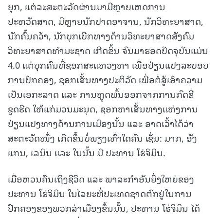
ຍຸກ, ແຕ່ລະສະຕະວັດຜ່ານມາມີຫຼາຍເຫດການ
ປະຫວັດສາດ, ມີຫຼາຍນັກປາດອາຈານ, ນັກວິທະຍາສາດ,
ນັກຄົ້ນຄວ້າ, ນັກບຸກເບີກທາງດ້ານວິທະຍາສາດສັງຄົມ
ວິທະຍາສາດທໍາມະຊາດ ເກີດຂຶ້ນ ຈົນມາຮອດປັດຈຸບັນແມ່ນ
4.0 ແຕ່ບຸກຄົນທີ່ຊອກສະແຫວງຫາ ເພື່ອປ່ຽນແປງລະບອບ
ການປົກຄອງ, ຊອກເສັ້ນທາງປະຕິວັດ ເພື່ອຕໍ່ສູ້ເອົາຄວາມ
ເປັນເອກະລາດ ແລະ ການຫຼຸດພົ້ນອອກຈາກການກົດຂີ່
ຂູດຮີດ ໃຫ້ແກ່ມວນມະນຸດ, ຊອກຫາເສັ້ນທາງແຫ່ງການ
ປ່ຽນແປງທາງດ້ານການເມືອງນັ້ນ ແລະ ອາດເວົ້າໄດ້ວ່າ
ສະຕະວັດໜຶ່ງ ເກີດຂຶ້ນບໍ່ພຽງເທົ່າໃດຄົນ ເຊັ່ນ: ມາກ, ອັງ
ແກນ, ເລນິນ ແລະ ໃນນັ້ນ ມີ ປະທານ ໂຮ່ຈິມິນ.
ເມື່ອຫວນຄືນເຖິງຊີວິດ ແລະ ພາລະກໍາອັນຍິ່ງໃຫຍ່ຂອງ
ປະທານ ໂຮ່ຈິມິນ ໃນໄລຍະທີ່ປະເທດຊາດຕົກຢູ່ໃນການ
ປົກຄອງຂອງພວກລ່າເມືອງຂຶ້ນນັ້ນ, ປະທານ ໂຮ່ຈິມິນ ໄດ້