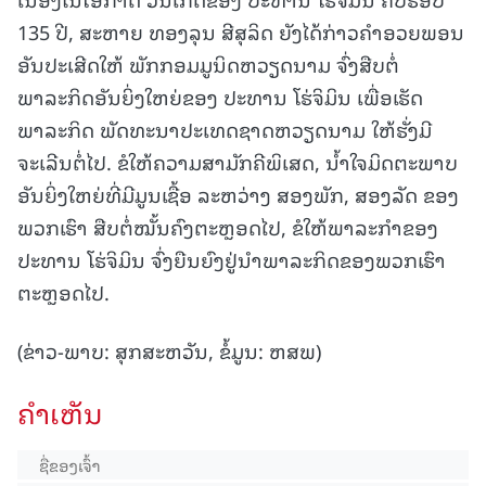
135 ປີ, ສະຫາຍ ທອງລຸນ ສີສຸລິດ ຍັງໄດ້ກ່າວຄຳອວຍພອນ
ອັນປະເສີດໃຫ້ ພັກກອມມູນິດຫວຽດນາມ ຈົ່ງສືບຕໍ່
ພາລະກິດອັນຍິ່ງໃຫຍ່ຂອງ ປະທານ ໂຮ່ຈິມິນ ເພື່ອເຮັດ
ພາລະກິດ ພັດທະນາປະເທດຊາດຫວຽດນາມ ໃຫ້ຮັ່ງມີ
ຈະເລີນຕໍ່ໄປ. ຂໍໃຫ້ຄວາມສາມັກຄີພິເສດ, ນໍ້າໃຈມິດຕະພາບ
ອັນຍິ່ງໃຫຍ່ທີ່ມີມູນເຊື້ອ ລະຫວ່າງ ສອງພັກ, ສອງລັດ ຂອງ
ພວກເຮົາ ສືບຕໍ່ໝັ້ນຄົງຕະຫຼອດໄປ, ຂໍໃຫ້ພາລະກໍາຂອງ
ປະທານ ໂຮ່ຈິມິນ ຈົ່ງຍືນຍົງຢູ່ນໍາພາລະກິດຂອງພວກເຮົາ
ຕະຫຼອດໄປ.
(ຂ່າວ-ພາບ: ສຸກສະຫວັນ, ຂໍ້ມູນ: ຫສພ)
ຄໍາເຫັນ