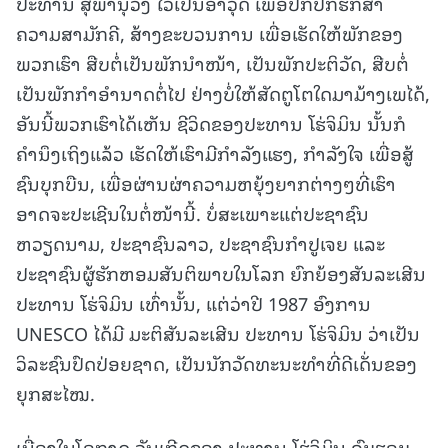
ປະທານ ສຸພານຸວົງ ໄວ້ເປັນອາວຸດ ເພື່ອປົກປັກຮັກສາ
ຄວາມສາມັກຄີ, ສ້າງຂະບວນການ ເພື່ອເຮັດໃຫ້ພັກຂອງ
ພວກເຮົາ ສືບຕໍ່ເປັນພັກນໍາໜ້າ, ເປັນພັກປະຕິວັດ, ສືບຕໍ່
ເປັນພັກກໍາອໍານາດຕໍ່ໄປ ຢ່າງບໍ່ໃຫ້ສັດຕູໂຕໃດມາມ້າງເພໄດ້,
ອັນນີ້ພວກເຮົາໄດ້ເຫັນ ຊີວິດຂອງປະທານ ໂຮ່ຈິມິນ ນັ້ນກໍ
ຄໍານຶງເຖິງແລ້ວ ເຮັດໃຫ້ເຮົາມີກໍາລັງແຮງ, ກໍາລັງໃຈ ເພື່ອສູ້
ຊົນບຸກບືນ, ເພື່ອຜ່ານຜ່າຄວາມຫຍຸ້ງຍາກຕ່າງໆທີ່ເຮົາ
ອາດຈະປະເຊີນໃນຕໍ່ໜ້ານີ້. ບໍ່ສະເພາະແຕ່ປະຊາຊົນ
ຫວຽດນາມ, ປະຊາຊົນລາວ, ປະຊາຊົນກໍາປູເຈຍ ແລະ
ປະຊາຊົນຜູ້ຮັກຫອມສັນຕິພາບໃນໂລກ ຍົກຍ້ອງສັນລະເສີນ
ປະທານ ໂຮ່ຈິມິນ ເທົ່ານັ້ນ, ແຕ່ວ່າປີ 1987 ອົງການ
UNESCO ໄດ້ມີ ມະຕິສັນລະເສີນ ປະທານ ໂຮ່ຈິມິນ ວ່າເປັນ
ວິລະຊົນປົດປ່ອຍຊາດ, ເປັນນັກວັດທະນະທໍາທີ່ດີເດັ່ນຂອງ
ຍຸກສະໄໝ.
ເນື່ອງໃນໂອກາດ ວັນເກີດຂອງ ປະທານ ໂຮ່ຈິມິນ ຄົບຮອບ