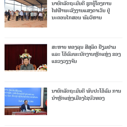
ນາຍົກລັດຖະມົນຕີ ຊຸກຍູ້ໂຄງການ
ໄຟຟ້າພະລັງງານແສງຕາເວັນ ຢູ່
ນະຄອນໄກສອນ ພົມວິຫານ
ສະຫາຍ ທອງລຸນ ສີສຸລິດ ຢ້ຽມຢາມ
ແລະ ໂອ້ລົມພະນັກງານຫຼັກແຫຼ່ງ ຂອງ
ແຂວງວຽງຈັນ
ນາຍົກລັດຖະມົນຕີ ພົບປະໂອ້ລົມ ການ
ນຳຫຼັກແຫຼ່ງເມືອງໄຊບົວທອງ