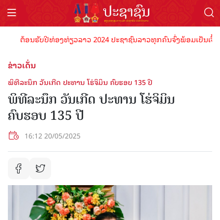
ຕ້ອນຮັບປີທ່ອງທ່ຽວລາວ 2024 ປະຊາຊົນລາວທຸກຄົນຈົ່ງພ້ອມເປັນເຈົ້າພາບທີ
ຂ່າວເດັ່ນ
ພິທີລະນຶກ ວັນເກີດ ປະທານ ໂຮ່ຈິມິນ ຄົບຮອບ 135 ປີ
ພິທີລະນຶກ ວັນເກີດ ປະທານ ໂຮ່ຈິມິນ
ຄົບຮອບ 135 ປີ
16:12 20/05/2025