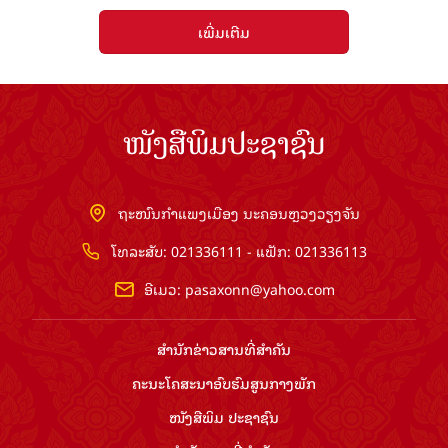
ເພີ່ມເຕີມ
ໜັງສືພິມປະຊາຊົນ
ຖະໜົນກຳແພງເມືອງ ນະຄອນຫຼວງວຽງຈັນ
ໂທລະສັບ: 021336111 - ແຟັກ: 021336113
ອີເມວ:
pasaxonn@yahoo.com
ສຳ​ນັກ​ຂ່າວ​ສານ​ທີ່​ສຳ​ຄັນ​
ຄະນະໂຄສະນາອົບຮົມ​ສູນ​ກາງ​ພັກ
ໜັງສືພິມ ປະ​ຊາ​ຊົນ