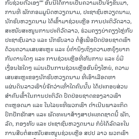
ກັບຊ່ວຍຕົວເອງ”” ອັນນີ້ໄດ້ກາຍເປັນຄວາມເປັນຈິງຂຶ້ນມາ,
ການທີ່ ພັກກອມມູນິດຫວຽດນາມ, ປະຊາຊົນຫວຽດນາມ,
ນັກຮົບຫວຽດນາມ ໄດ້ເຂົ້າມາຊ່ວຍເຫຼືອ ການປະຕິວັດລາວ,
ສະໜັບສະໜູນການປະຕິວັດລາວ, ຮ່ວມຄຽງບ່າຄຽງໄຫຼ່ກັບ
ປະຊາຊົນລາວ ແລະ ນັກຮົບລາວ ຕໍ່ສູ້ເພື່ອປົດປ່ອຍຊາດເຮົາ
ດ້ວຍຄວາມເສຍສະຫຼະ ແລະ ບໍ່ຄໍານຶງເຖິງຄວາມຫຍຸ້ງຍາກ
ກັນດານໃດໆ ແລະ ການຊ່ວຍເຫຼືອທີ່ທັນການ ແລະ ບໍ່ມີ
ເງື່ອນໄຂໃດໆ ແມ່ນເປັນການຊ່ວຍເຫຼືອອັນຍິ່ງໃຫຍ່, ຄວາມ
ເສຍສະຫຼະຂອງນັກຮົບຫວຽດນາມ ທີ່ເອົາເລືອດທາ
ແຜ່ນດິນລາວເຮົາບໍ່ຈັກວ່າເທົ່າໃດຄົນນັ້ນ ໄດ້ປະກອບສ່ວນ
ສໍາຄັນເຂົ້າໃນການປະຕິວັດ ປົດປ່ອຍຊາດຂອງລາວເຮົາ
ຕະຫຼອດມາ ແລະ ໃນໄລຍະທີ່ພວກເຮົາ ດໍາເນີນພາລະກິດ
ປົກປັກຮັກສາ ແລະ ພັດທະນາສ້າງສາປະເທດຊາດນີ້ ພັກ,
ລັດ, ກອງທັບ ແລະ ປະຊາຊົນຫວຽດນາມ ກໍບໍ່ໄດ້ລົດລະໃນ
ການສືບຕໍ່ສະໜັບສະໜູນຊ່ວຍເຫຼືອ ສປປ ລາວ ພວກເຮົາ