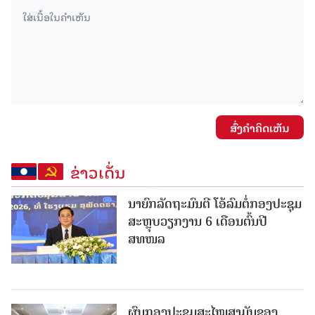
ສົ່ງຄໍາຄິດເຫັນ
ຂ່າວເດັ່ນ
ນາຍົກລັດຖະມົນຕີ ໂອ້ລົມຕໍ່ກອງປະຊຸມ
ສະຫຼຸບວຽກງານ 6 ເດືອນຕົ້ນປີ
ສທໜລ
ຜົນກອງປະຊຸມສະໄໝສາມັນຂອງ