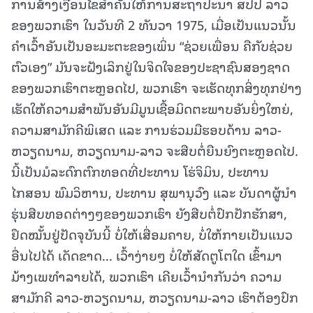
ການສ້າງເງື່ອນໄຂສໍາຄັນໃຫ້ການສະຖາປະນາ ສປປ ລາວ
ຂອງພວກເຮົາ ໃນວັນທີ 2 ທັນວາ 1975, ເມື່ອເປັນແນວນັ້ນ
ຄໍາເວົ້າອັນເປັນອະມະຕະຂອງເພິ່ນ “ຊ່ວຍເພື່ອນ ຄືກັບຊ່ວຍ
ຕົວເອງ” ມັນຈະຝັງເລິກຢູ່ໃນຈິດໃຈຂອງປະຊາຊົນສອງຊາດ
ຂອງພວກເຮົາຕະຫຼອດໄປ, ພວກເຮົາ ຈະເຮັດທຸກສິ່ງທຸກຢ່າງ
ເຮັດໃຫ້ຄວາມສໍາພັນອັນມີມູນເຊື້ອມິດຕະພາບອັນຍິ່ງໃຫຍ່,
ຄວາມສາມັກຄີພິເສດ ແລະ ການຮ່ວມມືຮອບດ້ານ ລາວ-
ຫວຽດນາມ, ຫວຽດນາມ-ລາວ ຈະສືບຕໍ່ຍືນຍົງຕະຫຼອດໄປ.
ນີ້ເປັນມໍລະດົກຕົກທອດທີ່ປະທານ ໂຮ່ຈິມິນ, ປະທານ
ໄກສອນ ພົມວິຫານ, ປະທານ ສຸພານຸວົງ ແລະ ບັນດາຜູ້ນໍາ
ຮຸ່ນສືບທອດຕ່າງໆຂອງພວກເຮົາ ຍັງສືບຕໍ່ປົກປັກຮັກສາ,
ຢຶດໝັ້ນຢູ່ປັດຈຸບັນນີ້ ບໍ່ໃຫ້ເສື່ອມຄາຍ, ບໍ່ໃຫ້ກາຍເປັນແນວ
ອື່ນໄປໄດ້ ເດັດຂາດ... ເວົ້າງ່າຍໆ ບໍ່ໃຫ້ສັດຕູໂຕໃດ ເຂົ້າມາ
ມ້າງເພທໍາລາຍໄດ້, ພວກເຮົາ ເຄີຍເວົ້ານໍາກັນວ່າ ຄວາມ
ສາມັກຄີ ລາວ-ຫວຽດນາມ, ຫວຽດນາມ-ລາວ ເຮົາຕ້ອງປົກ