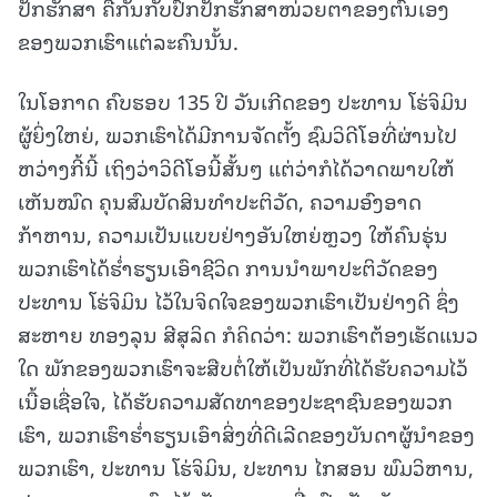
ປັກຮັກສາ ຄືກັນກັບປົກປັກຮັກສາໜ່ວຍຕາຂອງຕົນເອງ
ຂອງພວກເຮົາແຕ່ລະຄົນນັ້ນ.
ໃນໂອກາດ ຄົບຮອບ 135 ປີ ວັນເກີດຂອງ ປະທານ ໂຮ່ຈິມິນ
ຜູ້ຍິ່ງໃຫຍ່, ພວກເຮົາໄດ້ມີການຈັດຕັ້ງ ຊົມວິດີໂອທີ່ຜ່ານໄປ
ຫວ່າງກີ້ນີ້ ເຖິງວ່າວິດີໂອນີ້ສັ້ນໆ ແຕ່ວ່າກໍໄດ້ວາດພາບໃຫ້
ເຫັນໝົດ ຄຸນສົມບັດສິນທໍາປະຕິວັດ, ຄວາມອົງອາດ
ກ້າຫານ, ຄວາມເປັນແບບຢ່າງອັນໃຫຍ່ຫຼວງ ໃຫ້ຄົນຮຸ່ນ
ພວກເຮົາໄດ້ຮໍ່າຮຽນເອົາຊີວິດ ການນໍາພາປະຕິວັດຂອງ
ປະທານ ໂຮ່ຈິມິນ ໄວ້ໃນຈິດໃຈຂອງພວກເຮົາເປັນຢ່າງດີ ຊຶ່ງ
ສະຫາຍ ທອງລຸນ ສີສຸລິດ ກໍຄິດວ່າ: ພວກເຮົາຕ້ອງເຮັດແນວ
ໃດ ພັກຂອງພວກເຮົາຈະສືບຕໍ່ໃຫ້ເປັນພັກທີ່ໄດ້ຮັບຄວາມໄວ້
ເນື້ອເຊື່ອໃຈ, ໄດ້ຮັບຄວາມສັດທາຂອງປະຊາຊົນຂອງພວກ
ເຮົາ, ພວກເຮົາຮໍ່າຮຽນເອົາສິ່ງທີ່ດີເລີດຂອງບັນດາຜູ້ນໍາຂອງ
ພວກເຮົາ, ປະທານ ໂຮ່ຈິມິນ, ປະທານ ໄກສອນ ພົມວິຫານ,