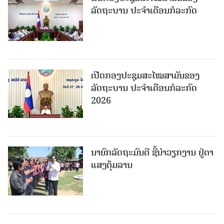
ລັດຖະບານ ປະຈຳເດືອນກໍລະກົດ
ເປີດກອງປະຊຸມສະໄໝສາມັນຂອງ
ລັດຖະບານ ປະຈໍາເດືອນກໍລະກົດ
2026
ນາຍົກລັດຖະມົນຕີ ຊີ້ນຳວຽກງານ ຢູ່ຕາ
ແສງຕຸ້ມລານ