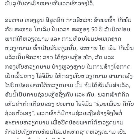
ບັນລຸບັນດາເປົ້າໝາຍທີ່ພວກເຮົາວາງໄວ້.
ສະຫາຍ ທອງລຸນ ສີສຸດລິດ ກ່າວອີກວ່າ: ຂ້າພະເຈົ້າ ໄດ້ພົບ
ກັບ ສະຫາຍ ໂຕເລິມ ໃນເວລາ ສະຫຼອງ 50 ປີ ວັນປົດປ່ອຍ
ພາກໃຕ້ຫວຽດນາມ ແລະ ການທ້ອນໂຮມປະເທດຊາດ
ຫວຽດນາມ ເຂົ້າເປັນອັນດຽວນັ້ນ, ສະຫາຍ ໂຕ ເລິມ ໄດ້ເນັ້ນ
ແລ້ວເນັ້ນອີກວ່າ: ລາວ ໄດ້ຊ່ວຍເຫຼືອ ພັກ, ລັດ ແລະ
ກອງທັບຫວຽດນາມ ຢ່າງຫຼວງຫຼາຍ ໃນການສ້າງໂອກາດ
ເປີດເສັ້ນທາງ ໂຮ່ຈິມິນ ໃຫ້ກອງທັບຫວຽດນາມ ສາມາດລົງ
ໄປປົດປ່ອຍພາກໃຕ້ຫວຽດນາມ ນັ້ນ ຈົນໄດ້ຮັບຜົນສໍາເລັດ,
ອັນນີ້ເປັນການຊ່ວຍເຫຼືອຊຶ່ງກັນ ແລະ ກັນ, ພວກເຮົາກໍຄິດ
ເຫັນຄໍາຕັກເຕືອນຂອງ ປະທານ ໂຮ່ຈິມິນ “ຊ່ວຍເພື່ອນ ຄືກັບ
ຊ່ວຍຕົວເອງ”, ພວກເຮົາກໍມີການຊ່ວຍເຫຼືອຢ່າງຈິງໃຈຕໍ່
ສະຫາຍຫວຽດນາມ ເພື່ອປົດປ່ອຍພາກໃຕ້ຫວຽດນາມ
ກ້າວໄປເຖິງການທ້ອນໂຮມປະເທດຊາດຫວຽດນາມ ເປັນ