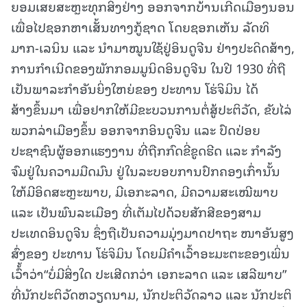
ຍອມເສຍສະຫຼະທຸກສິ່ງຢ່າງ ອອກຈາກບ້ານເກີດເມືອງນອນ
ເພື່ອໄປຊອກຫາເສັ້ນທາງກູ້ຊາດ ໂດຍຊອກເຫັນ ລັດທິ
ມາກ-ເລນິນ ແລະ ນໍາມາໝູນໃຊ້ຢູ່ອິນດູຈີນ ຢ່າງປະດິດສ້າງ,
ການກໍາເນີດຂອງພັກກອມມູນິດອິນດູຈີນ ໃນປີ 1930 ທີ່ຖື
ເປັນພາລະກໍາອັນຍິ່ງໃຫຍ່ຂອງ ປະທານ ໂຮ່ຈິມິນ ໄດ້
ສ້າງຂຶ້ນມາ ເພື່ອຢາກໃຫ້ມີຂະບວນການຕໍ່ສູ້ປະຕິວັດ, ຂັບໄລ່
ພວກລ່າເມືອງຂຶ້ນ ອອກຈາກອິນດູຈີນ ແລະ ປົດປ່ອຍ
ປະຊາຊົນຜູ້ອອກແຮງງານ ທີ່ຖືກກົດຂີ່ຂູດຮີດ ແລະ ກໍາລັງ
ຈົມຢູ່ໃນຄວາມມືດມົນ ຢູ່ໃນລະບອບການປົກຄອງເກົ່ານັ້ນ
ໃຫ້ມີອິດສະຫຼະພາບ, ມີເອກະລາດ, ມີຄວາມສະເໝີພາບ
ແລະ ເປັນພົນລະເມືອງ ທີ່ເຕັມໄປດ້ວຍສັກສີຂອງສາມ
ປະເທດອິນດູຈີນ ຊຶ່ງຖືເປັນຄວາມມຸ່ງມາດປາຖະ ໜາອັນສູງ
ສົ່ງຂອງ ປະທານ ໂຮ່ຈິມິນ ໂດຍມີຄໍາເວົ້າອະມະຕະຂອງເພິ່ນ
ເວົ້້າວ່າ“ບໍ່ມີສິ່ງໃດ ປະເສີດກວ່າ ເອກະລາດ ແລະ ເສລີພາບ”
ທີ່ນັກປະຕິວັດຫວຽດນາມ, ນັກປະຕິວັດລາວ ແລະ ນັກປະຕິ