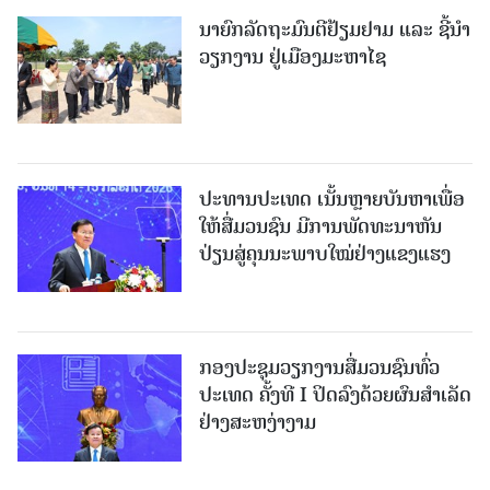
ນາຍົກລັດຖະມົນຕີຢ້ຽມຢາມ ແລະ ຊີ້ນຳ
ວຽກງານ ຢູ່ເມືອງມະຫາໄຊ
ປະທານປະເທດ ເນັ້ນຫຼາຍບັນຫາເພື່ອ
ໃຫ້ສື່ມວນຊົນ ມີການພັດທະນາຫັນ
ປ່ຽນສູ່ຄຸນນະພາບໃໝ່ຢ່າງແຂງແຮງ
ກອງປະຊຸມວຽກງານສື່ມວນຊົນທົ່ວ
ປະເທດ ຄັ້ງທີ I ປິດລົງດ້ວຍຜົນສໍາເລັດ
ຢ່າງສະຫງ່າງາມ