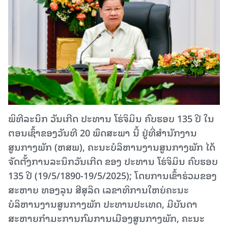
ພິທີລະນຶກ ວັນເກີດ ປະທານ ໂຮ່ຈິມິນ ຄົບຮອບ 135 ປີ ໃນ
ຕອນເຊົ້າຂອງວັນທີ 20 ພຶດສະພາ ນີ້ ຢູ່ທີ່ສໍານັກງານ
ສູນກາງພັກ (ຫສພ), ຄະນະບໍລິຫານງານສູນກາງພັກ ໄດ້
ຈັດຕັ້ງການລະນຶກວັນເກີດ ຂອງ ປະທານ ໂຮ່ຈິມິນ ຄົບຮອບ
135 ປີ (19/5/1890-19/5/2025); ໂດຍການເຂົ້າຮ່ວມຂອງ
ສະຫາຍ ທອງລຸນ ສີສຸລິດ ເລຂາທິການໃຫຍ່ຄະນະ
ບໍລິຫານງານສູນກາງພັກ ປະທານປະເທດ, ມີບັນດາ
ສະຫາຍກຳມະການກົມການເມືອງສູນກາງພັກ, ຄະນະ