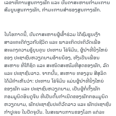
ເລຂາທິການສູນກາງພັກ ແລະ ບັນດາສະຫາຍກຳມະການ
ສົມບູນສູນກາງພັກ, ກຳມະການສຳຮອງສູນກາງພັກ.
ໃນໂອກາດນີ້, ບັນດາສະຫາຍຜູ້ເຂົ້າຮ່ວມ ໄດ້ຊົມຮູບເງົາ
ສາລະຄະດີກ່ຽວກັບຊີວິດ ແລະ ພາລະກິດປະຕິວັດເພື່ອ
ສະແດງຄວາມຮູ້ບຸນຄຸນ ປະທານ ໂຮ່ຈິມິນ, ຜູ້ນໍາທີ່ຍິ່ງໃຫຍ່
ຂອງ ປະຊາຊົນຫວຽດນາມອ້າຍນ້ອງ, ທັງເປັນເພື່ອນ
ສະຫາຍ ທີ່ໃກ້ຊິດ ແລະ ສະໜິດສະໜົມທີ່ສຸດຂອງພັກ, ລັດ
ແລະ ປະຊາຊົນລາວ. ຈາກນັ້ນ, ສະຫາຍ ທອງລຸນ ສີສຸລິດ
ໄດ້ມີຄຳເຫັນວ່າ: ປະທານ ໂຮ່ຈິມິນ ແມ່ນຜູ້ນໍາທີ່ຍິ່ງໃຫຍ່
ຂອງພັກ ແລະ ປະຊາຊົນຫວຽດນາມ, ເປັນຜູ້ກໍ່ຕັ້ງພັກ
ກອມມູນິດອິນດູຈີນ ທີ່ເປັນຕົ້ນກໍາເນີດຂອງພັກກອມມູນິດ
ຫວຽດນາມ, ພັກປະຊາຊົນປະຕິວັດລາວ ແລະ ພັກປະຊາຊົນ
ກໍາປູເຈຍ ໃນປັດຈຸບັນ. ໃນສະພາບການຂອງໂລກ ແຕ່ລະ