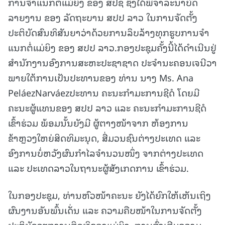
ການຈໍາແນກຕໍ່ແມ່ຍິງ ຂອງ ສປຊ ຊຶ່ງໄດ້ພິຈາລະນາບົດ
ລາຍງານ ຂອງ ລັດຖະບານ ສປປ ລາວ
ໃນການຈັດຕັ້ງ
ປະຕິບັດສົນທິສັນຍາວ່າດ້ວຍການລຶບລ້າງທຸກຮູບການຈໍາ
ແນກຕໍ່ແມ່ຍິງ ຂອງ ສປປ ລາວ.ກອງປະຊຸມຄັ້ງນີ້ໄດ້ດໍາເນີນຢູ່
ສໍານັກງານອົງການສະຫະປະຊາຊາດ ປະຈໍານະຄອນເຈນີວາ
ພາຍໃຕ້ການເປັນປະທານຂອງ ທ່ານ ນາງ Ms. Ana
PeláezNarváezປະທານ ຄະນະກໍາມະການຊີດໍ ໂດຍມີ
ຄະນະຜູ້ແທນຂອງ ສປປ ລາວ ແລະ ຄະນະກໍາມະການຊີດໍ
ເຂົ້າຮ່ວມ ພ້ອມນັ້ນຍັງມີ ຜູ້ຕາງໜ້າຈາກ ຫ້ອງການ
ຂ້າຫຼວງໃຫຍ່ສິດທິມະນຸດ, ສື່ມວນຊົນຕ່າງປະເທດ ແລະ
ອົງການບໍ່ຫວັງຜົນກໍາໄລຈຳນວນໜຶ່ງ ຈາກຕ່າງປະເທດ
ແລະ ປະເທດລາວໃນຖານະຜູ້ສັງເກດການ ເຂົ້າຮ່ວມ.
ໃນກອງປະຊຸມ, ທ່ານຫົວໜ້າຄະນະ ຍັງໄດ້ຍົກໃຫ້ເຫັນເຖິງ
ຜົນງານອັນພົ້ນເດັ່ນ ແລະ ຄວາມຄືບໜ້າໃນການຈັດຕັ້ງ
ປະຕິບັດວຽກງານສິດທິຂອງແມ່ຍິງ, ການສົ່ງເສີມຄວາມ