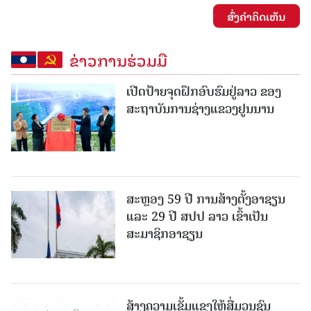
ສົ່ງຄໍາຄິດເຫັນ
ຂ່າວການຮ່ວມມື
ເປີດປ້າຍຈຸດຝຶກອົບຮົມຢູ່ລາວ ຂອງ
ສະຖາບັນການຊ່າງແຂວງຢູນນານ
ສະຫຼອງ 59 ປີ ການສ້າງຕັ້ງອາຊຽນ
ແລະ 29 ປີ ສປປ ລາວ ເຂົ້າເປັນ
ສະມາຊິກອາຊຽນ
ສ້າງຄວາມເຂັ້ມແຂງໃຫ້ສື່ມວນຊົນ