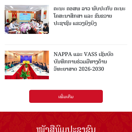
ຄະນະ ຄອສພ ລາວ ພົບປະກັບ ຄະນະ
ໂຄສະນາສຶກສາ ແລະ ຂົນຂວາຍ
ປະຊາຊົນ ແຂວງນິງບິງ
NAPPA ແລະ VASS ເຊັນບົດ
ບັນທຶກການຮ່ວມມືທາງດ້ານ
ວິທະຍາສາດ 2026-2030
ເພີ່ມເຕີມ
ໜັງສືພິມປະຊາຊົນ