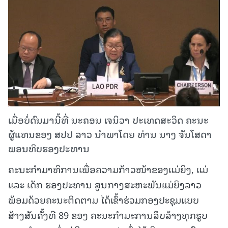
ເມື່ອບໍ່ດົນມານີ້ທີ່ ນະຄອນ ເຈນິວາ ປະເທດສະວິດ ຄະນະ
ຜູ້ແທນຂອງ ສປປ ລາວ ນໍາພາໂດຍ ທ່ານ ນາງ ຈັນໂສດາ
ພອນທິບຮອງປະທານ
ຄະນະກໍາມາທິການເພື່ອຄວາມກ້າວໜ້າຂອງແມ່ຍິງ, ແມ່
ແລະ ເດັກ ຮອງປະທານ ສູນກາງສະຫະພັນແມ່ຍິງລາວ
ພ້ອມດ້ວຍຄະນະຕິດຕາມ ໄດ້ເຂົ້າຮ່ວມກອງປະຊຸມແບບ
ສ້າງສັນຄັ້ງທີ 89 ຂອງ ຄະນະກໍາມະການລຶບລ້າງທຸກຮູບ