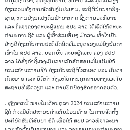
ດ່ຽວລວມທັງການຈັດສັນງົບປະມານ, ສະຖິຕິບົດບາດຍິງ-
ຊາຍ, ການປ່ຽນແປງດິນຟ້າອາກາດ ຊຶ່ງການອະທິບາຍ
ແລະ ຊີ້ແຈງຂອງຄະນະຜູ້ແທນ ສປປ ລາວ ໄດ້ເຮັດໃຫ້ຄະນະ
ກຳມະການຊີດໍ ແລະ ຜູ້ເຂົ້າຮ່ວມອື່ນໆ ມີຄວາມເຂົ້າໃຈເປັນ
ຢ່າງດີກ່ຽວກັບການປະຕິບັດສິດທິມະນຸດຂອງແມ່ຍິງບັນດາ
ເຜົ່າໃນ ສປປ ລາວ. ນອກນັ້ນ ຄະນະຜູ້ແທນ ຂອງ ສປປ
ລາວ ໄດ້ສົ່ງຄຳຊີ້ແຈງເປັນລາຍລັກອັກສອນເພີ່ມເຕີມໃຫ້
ຄະນະກຳມະການຊີດໍ ກ່ຽວກັບສະຖິຕິໂຣກເອດ ແລະ ບັນດາ
ກົດໝາຍ ແລະ ນິຕິກຳ ກ່ຽວກັບການຄຸກຄາມທາງເພດໃນ
ສະຖານທີ່ເຮັດວຽກ ແລະ ການປົກປ້ອງສິດຂອງຄອບຄົວ.
. ຫຼັງຈາກນີ້ ພາຍໃນເດືອນຕຸລາ 2024 ຄະນະກຳມະການ
ຊີດໍ ກໍຈະມີບົດປະກອບຄໍາເຫັນມ້ວນທ້າຍ ໃນການຈັດຕັ້ງ
ປະຕິບັດສົນທິສັນຍາ ຊີດໍ ເພື່ອໃຫ້ ສປປ ລາວພິຈາລະນາ
ແລະ ຈັດຕັ້ງຜັນຂະຫຍາຍ ແລະ ລາຍງານຄະນະກໍາມະການ