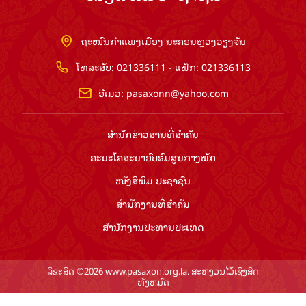
ຖະໜົນກຳແພງເມືອງ ນະຄອນຫຼວງວຽງຈັນ
ໂທລະສັບ: 021336111 - ແຟັກ: 021336113
ອີເມວ:
pasaxonn@yahoo.com
ສຳ​ນັກ​ຂ່າວ​ສານ​ທີ່​ສຳ​ຄັນ​
ຄະນະໂຄສະນາອົບຮົມ​ສູນ​ກາງ​ພັກ
ໜັງສືພິມ ປະ​ຊາ​ຊົນ
ສຳ​ນັກ​ງານ​ທີ່​ສຳ​ຄັນ
ສຳ​ນັກ​ງານ​ປະ​ທານ​ປະ​ເທດ
ລິຂະສິດ ©2026 www.pasaxon.org.la. ສະຫງວນໄວ້ເຊິງສິດ
ທັງຫມົດ