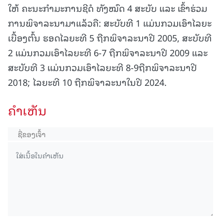
ໃຫ້ ຄະນະກຳມະການຊີດໍ ທັງໝົດ 4 ສະບັບ ແລະ ເຂົ້າຮ່ວມ
ການພິຈາລະນາມາແລ້ວຄື: ສະບັບທີ 1 ແມ່ນກວມເອົາໄລຍະ
ເບື້ອງຕົ້ນ ຮອດໄລຍະທີ 5 ຖືກພິຈາລະນາປີ 2005, ສະບັບທີ
2 ແມ່ນກວມເອົາໄລຍະທີ 6-7 ຖືກພິຈາລະນາປີ 2009 ແລະ
ສະບັບທີ 3 ແມ່ນກວມເອົາໄລຍະທີ 8-9ຖືກພິຈາລະນາປີ
2018; ໄລຍະທີ 10 ຖືກພິຈາລະນາໃນປີ 2024.
ຄໍາເຫັນ