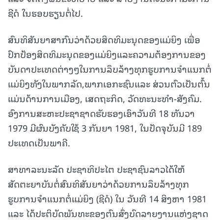
ຊີດໍ ໃນຮອບຮຽນຕໍ່ໄປ.
ສົນທິສັນຍາສາກົນວ່າດ້ວຍສິດທິມະນຸດຂອງແມ່ຍິງ ເພື່ອ
ປົກປ້ອງສິດທິມະນຸດຂອງແມ່ຍິງແລະຄວາມຕ້ອງການຂອງ
ບັນດາປະເທດຕ່າງໆໃນການລຶບລ້າງທຸກຮູບການຈຳແນກຕໍ່
ແມ່ຍິງທັງໃນພາກລັດ,ພາກເອກະຊົນແລະ ສ່ວນຕົວເປັນຕົ້ນ
ແມ່ນດ້ານການເມືອງ, ເສດຖະກິດ, ວັດທະນະທໍາ-ສັງຄົມ.
ອົງການສະຫະປະຊາຊາດຮັບຮອງເອົາວັນທີ 18 ທັນວາ
1979 ມີຜົນບັງຄັບໃຊ້ 3 ກັນຍາ 1981, ໃນປັດຈຸບັນມີ 189
ປະເທດເປັນພາຄີ.
ສາທາລະນະລັດ ປະຊາທິປະໄຕ ປະຊາຊົນລາວໄດ້ໃຫ້
ສັດຕະຍາບັນຕໍ່ສົນທິສັນຍາວ່າດ້ວຍການລຶບລ້າງທຸກ
ຮູບການຈຳແນກຕໍ່ແມ່ຍິງ (ຊີດໍ) ໃນ ວັນທີ 14 ສິງຫາ 1981
ແລະ ໄດ້ປະຕິບັດພັນທະຂອງຕົນສົ່ງບົດລາຍງານແຫ່ງຊາດ