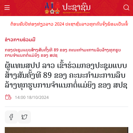
ຕ້ອນຮັບປີທ່ອງທ່ຽວລາວ 2024 ປະຊາຊົນລາວທຸກຄົນຈົ່ງພ້ອມເປັນເຈົ້າພາບທີ
ຂ່າວການຮ່ວມມື
ກອງປະຊຸມແບບສ້າງສັນຄັ້ງທີ 89 ຂອງ ຄະນະກໍາມະການລຶບລ້າງທຸກຮູບ
ການຈໍາແນກຕໍ່ແມ່ຍິງ ຂອງ ສປຊ
ຜູ້ແທນສປປ ລາວ ເຂົ້າຮ່ວມກອງປະຊຸມແບບ
ສ້າງສັນຄັ້ງທີ 89 ຂອງ ຄະນະກໍາມະການລຶບ
ລ້າງທຸກຮູບການຈໍາແນກຕໍ່ແມ່ຍິງ ຂອງ ສປຊ
14:00 18/10/2024