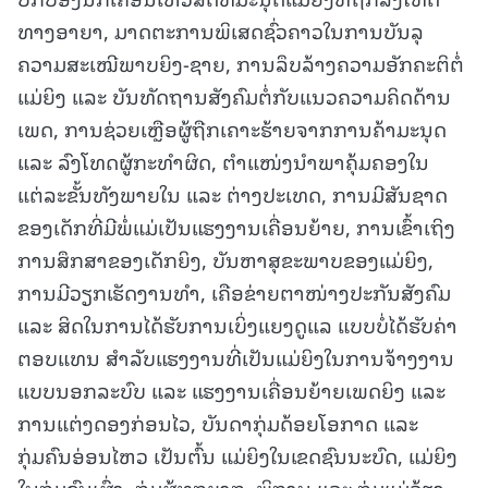
ທາງອາຍາ, ມາດຕະການພິເສດຊົ່ວຄາວໃນການບັນລຸ
ຄວາມສະເໝີພາບຍິງ-ຊາຍ, ການລຶບລ້າງຄວາມອັກຄະຕິຕໍ່
ແມ່ຍິງ ແລະ ບັນທັດຖານສັງຄົມຕໍ່ກັບແນວຄວາມຄິດດ້ານ
ເພດ, ການຊ່ວຍເຫຼືອຜູ້ຖືກເຄາະຮ້າຍຈາກການຄ້າມະນຸດ
ແລະ ລົງໂທດຜູ້ກະທຳຜິດ, ຕໍາແໜ່ງນຳພາຄຸ້ມຄອງໃນ
ແຕ່ລະຂັ້ນທັງພາຍໃນ ແລະ ຕ່າງປະເທດ, ການມີສັນຊາດ
ຂອງເດັກທີ່ມີພໍ່ແມ່ເປັນແຮງງານເຄື່ອນຍ້າຍ, ການເຂົ້າເຖິງ
ການສຶກສາຂອງເດັກຍິງ, ບັນຫາສຸຂະພາບຂອງແມ່ຍິງ,
ການມີວຽກເຮັດງານທຳ, ເຄືອຂ່າຍຕາໜ່າງປະກັນສັງຄົມ
ແລະ ສິດໃນການໄດ້ຮັບການເບິ່ງແຍງດູແລ ແບບບໍ່ໄດ້ຮັບຄ່າ
ຕອບແທນ ສໍາລັບແຮງງານທີ່ເປັນແມ່ຍິງໃນການຈ້າງງານ
ແບບນອກລະບົບ ແລະ ແຮງງານເຄື່ອນຍ້າຍເພດຍິງ ແລະ
ການແຕ່ງດອງກ່ອນໄວ, ບັນດາກຸ່ມດ້ອຍໂອກາດ ແລະ
ກຸ່ມຄົນອ່ອນໄຫວ ເປັນຕົ້ນ ແມ່ຍິງໃນເຂດຊົນນະບົດ, ແມ່ຍິງ
ໃນກຸ່ມຊົນເຜົ່າ, ກຸ່ມຜູ້ທຸກຍາກ, ພິການ ແລະ ກຸ່ມແມ່ລ້ຽງ