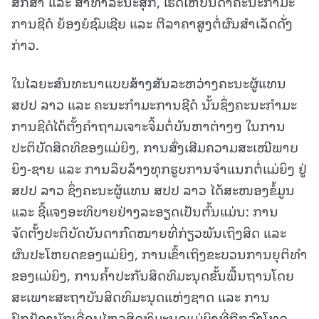
ສຶກສາ ແລະ ສາທາລະນະສຸກ, ເຮັດໃຫ້ບັນດາຄະນະກຳມະ
ການຊີດໍ ຍ້ອງຍໍຊົມເຊີຍ ແລະ ຕີລາຄາສູງຕໍ່ຜົນສຳເລັດດັ່ງ
ກ່າວ.
ໃນໄລຍະສົນທະນາແບບສ້າງສັນລະຫວ່າງຄະນະຜູ້ແທນ
ສປປ ລາວ ແລະ ຄະນະກຳມະການຊີດໍ ນັ້ນຊຶ່ງຄະນະກຳມະ
ການຊີດໍໄດ້ຕັ້ງຄຳຖາມເຈາະຈິ້ມຕໍ່ບັນຫາຕ່າງໆ ໃນການ
ປະຕິບັດສິດທິຂອງແມ່ຍິງ, ການສົ່ງເສີມຄວາມສະເໝີພາບ
ຍິງ-ຊາຍ ແລະ ການລຶບລ້າງທຸກຮູບການຈຳແນກຕໍ່ແມ່ຍິງ ຢູ່
ສປປ ລາວ ຊຶ່ງຄະນະຜູ້ແທນ ສປປ ລາວ ໄດ້ສະໜອງຂໍ້ມູນ
ແລະ ຊີ້ແຈງອະທິບາຍຢ່າງລະອຽດເປັນຕົ້ນແມ່ນ: ການ
ຈັດຕັ້ງປະຕິບັດບັນດາກົດໝາຍທີ່ກ່ຽວພັນເຖິງສິດ ແລະ
ຜົນປະໂຫຍດຂອງແມ່ຍິງ, ການເຂົ້າເຖິງຂະບວນການຍຸຕິທຳ
ຂອງແມ່ຍິງ, ການຄ້ຳປະກັນສິດທິມະນຸດຂັ້ນພື້ນຖານໂດຍ
ສະເພາະສະຖາບັນສິດທິມະນຸດແຫ່ງຊາດ ແລະ ການ
ປົກປ້ອງນັກເຄື່ອນໄຫວສິດທິມະນຸດແມ່ຍິງທີ່ຖືກລົງໂທດ