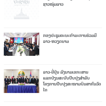
ຊາວໜຸ່ມລາວ
ກອງປະຊຸມຄະນະກຳມະການຮ່ວມມື
ລາວ-ຫວຽດນາມ
ລາວ-ຍີ່ປຸ່ນ ລົງນາມເອກະສານ
ແລກປ່ຽນສະບັບປັບປຸງສໍາລັບ
ໂຄງການປັບປຸງສະໜາມບິນສາກົນວັດ
ໄຕ