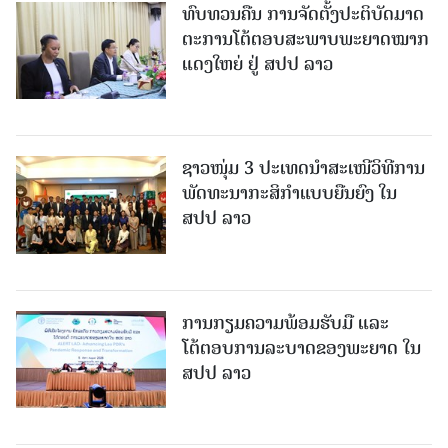
ທົບທວນຄືນ ການຈັດຕັ້ງປະຕິບັດມາດ
ຕະການໂຕ້ຕອບສະພາບພະຍາດໝາກ
ແດງໃຫຍ່ ຢູ່ ສປປ ລາວ
ຊາວໜຸ່ມ 3 ປະເທດນຳສະເໜີວິທີການ
ພັດທະນາກະສິກຳແບບຍືນຍົງ ໃນ
ສປປ ລາວ
ການກຽມຄວາມພ້ອມຮັບມື ແລະ
ໂຕ້ຕອບການລະບາດຂອງພະຍາດ ໃນ
ສປປ ລາວ