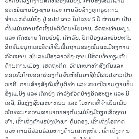
ສະເໝີພາບຍິງ-ຊາຍ ແລະ ການລຶບລ້າງທຸກຮູບການ
ຈຳແນກຕໍ່ແມ່ຍິງ ຢູ່ ສປປ ລາວ ໃນໄລຍະ 5 ປີ ຜ່ານມາ ເປັນ
ຕົ້ນແມ່ນການຈັດຕັ້ງປະຕິບັດນະໂຍບາຍ, ລັດຖະທຳມະນູນ
ແລະ ກົດໝາຍ ໂດຍຮັບຮູ້, ເຄົາລົບ, ປົກປ້ອງແລະຮັບປະກັນ
ສິດທິມະນຸດແລະສິດທິຂັ້ນພື້ນຖານຂອງພົນລະເມືອງຕາມ
ກົດໝາຍ. ພົນລະເມືອງລາວຍິງ-ຊາຍ ມີສິດເທົ່າທຽມກັນ
ດ້ານການເມືອງ, ເສດຖະກິດ, ວັດທະນາທຳສັງຄົມແລະ
ຄອບຄົວໂດຍສອດຄ່ອງກັບສົນທິສັນຍາຊີດໍທີ່ສປປລາວເປັນ
ພາຄີ. ການສ້າງສັງຄົມທີ່ຍຸຕິທໍາ ແລະ ສະເໝີພາບຫຼາຍຂຶ້ນ
ຊຶ່ງແມ່ຍິງ ແລະ ເດັກຍິງ ດຳລົງຊີວິດຢ່າງອິດສະຫຼະ ແລະ ມີ
ເສລີ, ມີແຫຼ່ງຊັບພະຍາກອນ ແລະ ໂອກາດທີ່ຈຳເປັນເພື່ອ
ພັດທະນາຄວາມສາມາດຂອງຕົນ;ແມ່ຍິງມີວຽກເຮັດງານ
ທຳ, ເຂົ້າເຖິງຕຳແໜ່ງນຳພາ-ຄຸ້ມຄອງ, ເຂົ້າເຖິງໂອກາດ
ແລະ ການມີສ່ວນຮ່ວມທາງດ້ານເສດຖະກິດ, ເຂົ້າເຖິງການ