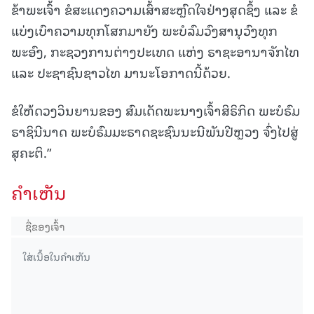
ຂ້າພະເຈົ້າ ຂໍສະແດງຄວາມເສົ້າສະຫຼົດໃຈຢ່າງສຸດຊຶ້ງ ແລະ ຂໍ
ແບ່ງເບົາຄວາມທຸກໂສກມາຍັງ ພະບໍລົມວົງສານຸວົງທຸກ
ພະອົງ, ກະຊວງການຕ່າງປະເທດ ແຫ່ງ ຣາຊະອານາຈັກໄທ
ແລະ ປະຊາຊົນຊາວໄທ ມານະໂອກາດນີ້ດ້ວຍ.
ຂໍໃຫ້ດວງວິນຍານຂອງ ສົມເດັດພະນາງເຈົ້າສິຣິກິດ ພະບໍຣົມ
ຣາຊິນີນາດ ພະບໍຣົມມະຣາດຊະຊົນນະນີພັນປີຫຼວງ ຈົ່ງໄປສູ່
ສຸຄະຕິ.”
ຄໍາເຫັນ