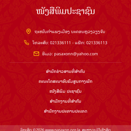
ໜັງສືພິມປະຊາຊົນ
ຖະໜົນກຳແພງເມືອງ ນະຄອນຫຼວງວຽງຈັນ
ໂທລະສັບ: 021336111 - ແຟັກ: 021336113
ອີເມວ:
pasaxonn@yahoo.com
ສຳ​ນັກ​ຂ່າວ​ສານ​ທີ່​ສຳ​ຄັນ​
ຄະນະໂຄສະນາອົບຮົມ​ສູນ​ກາງ​ພັກ
ໜັງສືພິມ ປະ​ຊາ​ຊົນ
ສຳ​ນັກ​ງານ​ທີ່​ສຳ​ຄັນ
ສຳ​ນັກ​ງານ​ປະ​ທານ​ປະ​ເທດ
ລິຂະສິດ ©2026 www.pasaxon.org.la. ສະຫງວນໄວ້ເຊິງສິດ