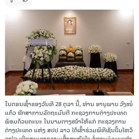
ໃນຕອນເຊົ້າຂອງວັນທີ 28 ຕຸລາ ນີ້, ທ່ານ ອານຸພາບ ວົງໜໍ່
ແກ້ວ ຮັກສາການລັດຖະມົນຕີ ກະຊວງການຕ່າງປະເທດ
ພ້ອມດ້ວຍຄະນະ ໃນນາມຕາງໜ້າໃຫ້ແກ່ ກະຊວງການ
ຕ່າງປະເທດ ແຫ່ງ ສປປ ລາວ ໄດ້ເຂົ້າຮ່ວມພິທີເຊັນປຶ້ມໄຫວ້
ອາໄລ ເພື່ອສະແດງຄວາມເສົ້າສະຫຼົດໃຈ ຕໍ່ການມໍລະນະກໍາ