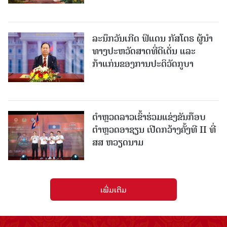
ລະນຶກວັນເກີດ ຟິແດນ ກັສໂຕຣ ຜູ້ນຳ
ທາງປະຫວັດສາດທີ່ດີເດັ່ນ ແລະ
ກ້າແກ່ນຂອງການປະຕິວັດກູບາ
ຕຳຫຼວດລາວເຂົ້າຮ່ວມແຂ່ງຂັນກ໊ອບ
ຕຳຫຼວດອາຊຽນ ເປີດກວ້າງຄັ້ງທີ II ທີ່
ສສ ຫວຽດນາມ
ເພີ່ມເຕີມ