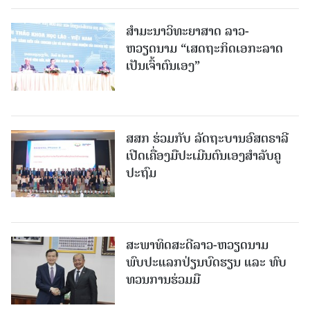
ສຳມະນາວິທະຍາສາດ ລາວ-
ຫວຽດນາມ “ເສດຖະກິດເອກະລາດ
ເປັນເຈົ້າຕົນເອງ”
ສສກ ຮ່ວມກັບ ລັດຖະບານອົສຕຣາລີ
ເປີດເຄື່ອງມືປະເມີນຕົນເອງສຳລັບຄູ
ປະຖົມ
ສະພາທິດສະດີລາວ-ຫວຽດນາມ
ພົບປະແລກປ່ຽນບົດຮຽນ ແລະ ທົບ
ທວນການຮ່ວມມື