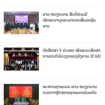
ລາວ-ຫວຽດ​ນາມ ສືບ​ຕໍ່​ຮ່ວມ​ມື
ພັດທະນາບຸກຄະລາກອນສື່ມວນຊົນ
ລາວ
ນັກສຶກສາ 3 ປະເທດ ທັດ​ສະ​ນະ​ສຶກ​ສາ
ການປະຕິບັດວຽກຂອງອົງການ IFAD
ທະຫານຊາຍເເດນ ລາວ-ຫວຽດນາມ
ກວດກາຫຼັກໝາຍຊາຍແດນຮ່ວມກັນ