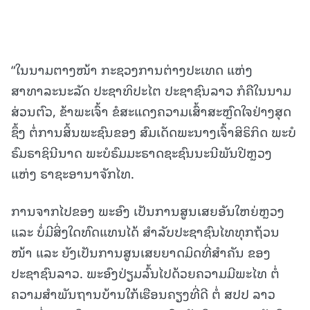
“ໃນນາມຕາງໜ້າ ກະຊວງການຕ່າງປະເທດ ແຫ່ງ
ສາທາລະນະລັດ ປະຊາທິປະໄຕ ປະຊາຊົນລາວ ກໍຄືໃນນາມ
ສ່ວນຕົວ, ຂ້າພະເຈົ້າ ຂໍສະແດງຄວາມເສົ້າສະຫຼົດໃຈຢ່າງສຸດ
ຊຶ້ງ ຕໍ່ການສິ້ນພະຊົນຂອງ ສົມເດັດພະນາງເຈົ້າສິຣິກິດ ພະບໍ
ຣົມຣາຊິນີນາດ ພະບໍຣົມມະຣາດຊະຊົນນະນີພັນປີຫຼວງ
ແຫ່ງ ຣາຊະອານາຈັກໄທ.
ການຈາກໄປຂອງ ພະອົງ ເປັນການສູນເສຍອັນໃຫຍ່ຫຼວງ
ແລະ ບໍ່ມີສິ່ງໃດທົດແທນໄດ້ ສໍາລັບປະຊາຊົນໄທທຸກຖ້ວນ
ໜ້າ ແລະ ຍັງເປັນການສູນເສຍຍາດມິດທີ່ສຳຄັນ ຂອງ
ປະຊາຊົນລາວ. ພະອົງປ່ຽມລົ້ນໄປດ້ວຍຄວາມມີພະໄທ ຕໍ່
ຄວາມສໍາພັນຖານບ້ານໃກ້ເຮືອນຄຽງທີ່ດີ ຕໍ່ ສປປ ລາວ