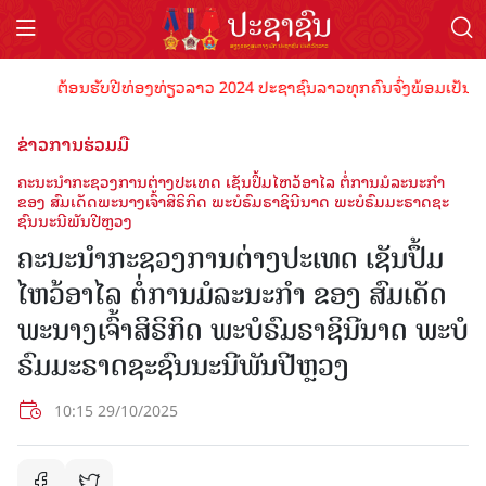
ຕ້ອນຮັບປີທ່ອງທ່ຽວລາວ 2024 ປະຊາຊົນລາວທຸກຄົນຈົ່ງພ້ອມເປັນເຈົ້າພາບ
ຂ່າວການຮ່ວມມື
ຄະນະນໍາກະຊວງການຕ່າງປະເທດ ເຊັນປຶ້ມໄຫວ້ອາໄລ ຕໍ່ການມໍລະນະກໍາ
ຂອງ ສົມເດັດພະນາງເຈົ້າສິຣິກິດ ພະບໍຣົມຣາຊິນີນາດ ພະບໍຣົມມະຣາດຊະ
ຊົນນະນີພັນປີຫຼວງ
ຄະນະນໍາກະຊວງການຕ່າງປະເທດ ເຊັນປຶ້ມ
ໄຫວ້ອາໄລ ຕໍ່ການມໍລະນະກໍາ ຂອງ ສົມເດັດ
ພະນາງເຈົ້າສິຣິກິດ ພະບໍຣົມຣາຊິນີນາດ ພະບໍ
ຣົມມະຣາດຊະຊົນນະນີພັນປີຫຼວງ
10:15 29/10/2025