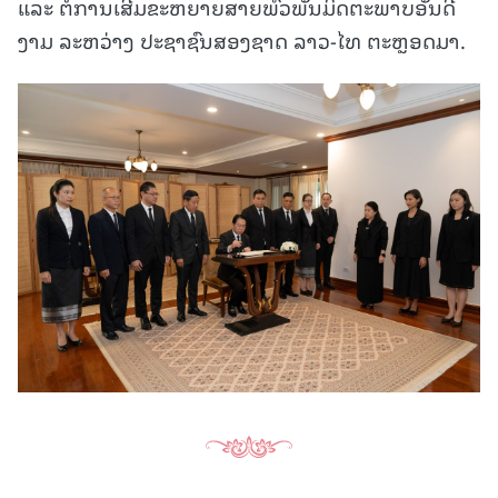
ແລະ ຕໍ່ການເສີມຂະຫຍາຍສາຍພົວພັນມິດຕະພາບອັນດີ
ງາມ ລະຫວ່າງ ປະຊາຊົນສອງຊາດ ລາວ-ໄທ ຕະຫຼອດມາ.