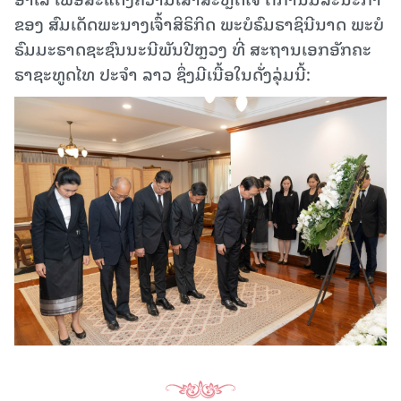
ຂອງ ສົມເດັດພະນາງເຈົ້າສິຣິກິດ ພະບໍຣົມຣາຊິນີນາດ ພະບໍ
ຣົມມະຣາດຊະຊົນນະນີພັນປີຫຼວງ ທີ່ ສະຖານເອກອັກຄະ
ຣາຊະທູດໄທ ປະຈໍາ ລາວ ຊຶ່ງມີເນື້ອໃນດັ່ງລຸ່ມນີ້: