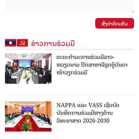
ສົ່ງຄໍາຄິດເຫັນ
ຂ່າວການຮ່ວມມື
ຄະນະກໍາມະການຮ່ວມມືລາວ-
ຫວຽດນາມ ປຶກສາຫາລືຊຸກຍູ້ບັນດາ
ໜ້າວຽກຮ່ວມມື
NAPPA ແລະ VASS ເຊັນບົດ
ບັນທຶກການຮ່ວມມືທາງດ້ານ
ວິທະຍາສາດ 2026-2030