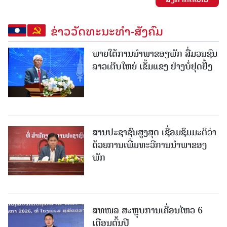
ຂ່າວວັດທະນະທຳ-ສັງຄົມ
ພາຍໃຕ້ການນໍາພາຂອງພັກ ສື່ມວນຊົນ
ລາວເຕີບໃຫຍ່ ເຂັ້ມແຂງ ຢ່າງບໍ່ຢຸດຢັ້ງ
ສານປະຊາຊົນສູງສຸດ ເຊື່ອມຊຶມມະຕິວ່າ
ດ້ວຍການເພີ່ມທະວີການນຳພາຂອງ
ພັກ
ສທໜລ ສະຫຼຸບການເຄື່ອນໄຫວ 6
ເດືອນຕົ້ນປີ