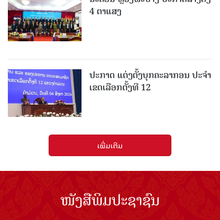
4 ຕາແສງ
ປະກາດ ແຕ່ງຕັ້ງບຸກຄະລາກອນ ປະຈໍາ
ເຂດເລືອກຕັ້ງທີ 12
ເພີ່ມເຕີມ
ໜັງສືພິມປະຊາຊົນ