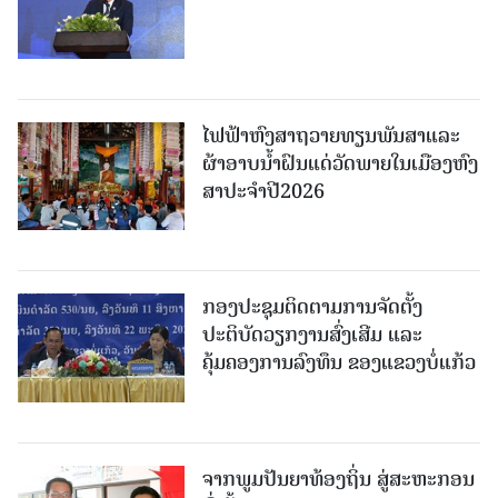
ໄຟຟ້າຫົງສາຖວາຍທຽນພັນສາແລະ
ຜ້າອາບນໍ້າຝົນແດ່ວັດພາຍໃນເມືອງຫົງ
ສາປະຈໍາປີ2026
ກອງປະຊຸມຕິດຕາມການຈັດຕັ້ງ
ປະຕິບັດວຽກງານສົ່ງເສີມ ແລະ
ຄຸ້ມຄອງການລົງທຶນ ຂອງແຂວງບໍ່ແກ້ວ
ຈາກພູມປັນຍາທ້ອງຖິ່ນ ສູ່ສະຫະກອນ