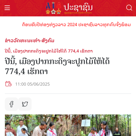
ຕ້ອນຮັບປີທ່ອງທ່ຽວລາວ 2024 ປະຊາຊົນລາວທຸກຄົນຈົ່ງພ້ອມເປັນເຈົ້
ຂ່າວວັດທະນະທຳ-ສັງຄົມ
ປີນີ້, ເມືອງປາກກະດິງຈະປູກໄມ້ໃຫ້ໄດ້ 774,4 ເຮັກຕາ
ປີນີ້, ເມືອງປາກກະດິງຈະປູກໄມ້ໃຫ້ໄດ້
774,4 ເຮັກຕາ
11:00 05/06/2025