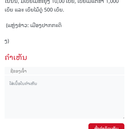
ໃນນັ້ນ, ມີເບ້ຍໄມ້ຂະຍຸງ 10,00 ເບ້ຍ, ເບ້ຍໄມ້ແຕ້ຂ່າ 1,000
ເບ້ຍ ແລະ ເບ້ຍໄມ້ດູ່ 500 ເບ້ຍ.
(ແຫຼ່ງຂ່າວ: ເມືອງປາກກະດິ
ງ)
ຄໍາເຫັນ
ສົ່ງຄໍາຄິດເຫັນ