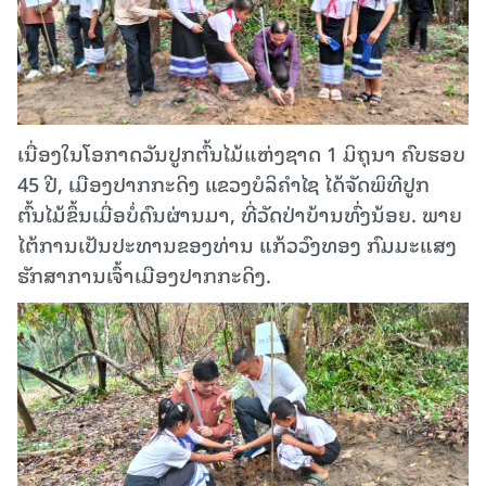
ເນື່ອງໃນໂອກາດວັນປູກຕົ້ນໄມ້ແຫ່ງຊາດ 1 ມິຖຸນາ ຄົບຮອບ
45 ປີ, ເມືອງປາກກະດິງ ແຂວງບໍລິຄຳໄຊ ໄດ້ຈັດພິທີປູກ
ຕົ້ນໄມ້ຂຶ້ນເມື່ອບໍ່ດົນຜ່ານມາ, ທີ່ວັດປ່າບ້ານທົ່ງນ້ອຍ. ພາຍ
ໄຕ້ການເປັນປະທານຂອງທ່ານ ແກ້ວວົງທອງ ກົມມະແສງ
ຮັກສາການເຈົ້າເມືອງປາກກະດິງ.