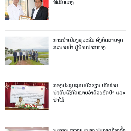
ທີ່ເຂັ້ມແຂງ
ການນໍາເມືອງທຸລະຄົມ ລົງຕິດຕາມຈຸດ
ລະບາຍນໍ້າ ຢູ່ບ້ານປາກຫາງ
ກອງປະຊຸມຖອນບົດຮຽນ ເຄືອຂ່າຍ
ບັງຄັບໃຊ້ກົດໝາຍວ່າດ້ວຍສັດປ່າ ແລະ
ປ່າໄມ້
ນະຄອນ ຫຼວງພະບາງ ປະ​ກາດ​ສ້າງ​ຕັ້ງ