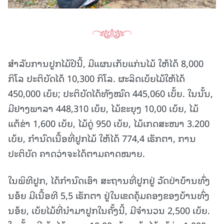
ສຳລັບການປູກໄມ້ປີນີ້, ມີແຜນເກັບແກ່ນໄມ້ ໃຫ້ໄດ້ 8,000
ກິໂລ ປະຕິບັດໄດ້ 10,300 ກິໂລ. ຜະລິດເບ້ຍໄມ້ໃຫ້ໄດ້
450,000 ເບ້ຍ; ປະຕິບັດໄດ້ທັງໝົດ 445,060 ເບັ້ຍ. ໃນນັ້ນ,
ມີຢາງພາລາ 448,310 ເບ້ຍ, ໄມ້ຂະຍຸງ 10,00 ເບ້ຍ, ໄມ້
ແຕ້ຂ່າ 1,600 ເບ້ຍ, ໄມ້ດູ່ 950 ເບ້ຍ, ໄມ້ເກດສະໜາ 3.200
ເບ້ຍ, ກໍານົດເນື້ອທີ່ປູກໄມ້ ໃຫ້ໄດ້ 774,4 ເຮັກຕາ, ການ
ປະຕິບັດ ຄາດວ່າຈະໄດ້ຕາມຄາດໝາຍ.
ໃນພິທີປູກ, ໄດ້ກຳນົດເອົາ ສະຖານທີ່ປູກຢູ່ ວັດປ່າບ້ານທົ່ງ
ນອ້ຍ ມີເນື້ອທີ 5,5 ເຮັກຕາ ຢູ່ໃນເຂດຄຸ້ມຄອງຂອງບ້ານທົ່ງ
ນອ້ຍ, ເບ້ຍໄມ້ທີ່ນໍາມາປູກໃນຄັ້ງນີ້, ມີຈໍານວນ 2,500 ເບ້ຍ.