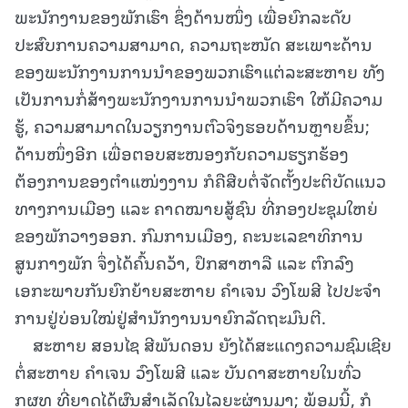
ພະນັກງານຂອງພັກເຮົາ ຊຶ່ງດ້ານໜຶ່ງ ເພື່ອຍົກລະດັບ
ປະສົບການຄວາມສາມາດ, ຄວາມຖະໜັດ ສະເພາະດ້ານ
ຂອງພະນັກງານການນໍາຂອງພວກເຮົາແຕ່ລະສະຫາຍ ທັງ
ເປັນການກໍ່ສ້າງພະນັກງານການນໍາພວກເຮົາ ໃຫ້ມີຄວາມ
ຮູ້, ຄວາມສາມາດໃນວຽກງານຕົວຈິງຮອບດ້ານຫຼາຍຂຶ້ນ;
ດ້ານໜຶ່ງອີກ ເພື່ອຕອບສະໜອງກັບຄວາມຮຽກຮ້ອງ
ຕ້ອງການຂອງຕໍາແໜ່ງງານ ກໍຄືສືບຕໍ່ຈັດຕັ້ງປະຕິບັດແນວ
ທາງການເມືອງ ແລະ ຄາດໝາຍສູ້ຊົນ ທີ່ກອງປະຊຸມໃຫຍ່
ຂອງພັກວາງອອກ. ກົມການເມືອງ, ຄະນະເລຂາທິການ
ສູນກາງພັກ ຈຶ່ງໄດ້ຄົ້ນຄວ້າ, ປຶກສາຫາລື ແລະ ຕົກລົງ
ເອກະພາບກັນຍົກຍ້າຍສະຫາຍ ຄຳເຈນ ວົງໂພສີ ໄປປະຈໍາ
ການຢູ່ບ່ອນໃໝ່ຢູ່ສໍານັກງານນາຍົກລັດຖະມົນຕີ.
ສະຫາຍ ສອນໄຊ ສີພັນດອນ ຍັງໄດ້ສະແດງຄວາມຊົມເຊີຍ
ຕໍ່ສະຫາຍ ຄໍາເຈນ ວົງໂພສີ ແລະ ບັນດາສະຫາຍໃນທົ່ວ
ກຜທ ທີ່ຍາດໄດ້ຜົນສຳເລັດໃນໄລຍະຜ່ານມາ; ພ້ອມນີ້, ກໍ