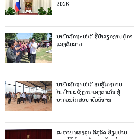
2026
ນາຍົກລັດຖະມົນຕີ ຊີ້ນຳວຽກງານ ຢູ່ຕາ
ແສງຕຸ້ມລານ
ນາຍົກລັດຖະມົນຕີ ຊຸກຍູ້ໂຄງການ
ໄຟຟ້າພະລັງງານແສງຕາເວັນ ຢູ່
ນະຄອນໄກສອນ ພົມວິຫານ
ສະຫາຍ ທອງລຸນ ສີສຸລິດ ຢ້ຽມຢາມ