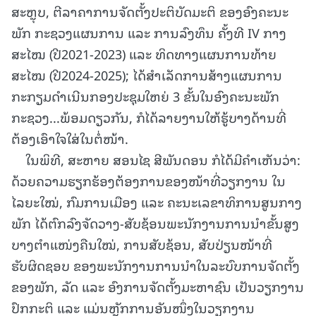
ສະຫຼຸບ, ຕີລາຄາການຈັດຕັ້ງປະຕິບັດມະຕິ ຂອງອົງຄະນະ
ພັກ ກະຊວງແຜນການ ແລະ ການລົງທຶນ ຄັ້ງທີ IV ກາງ
ສະໄໝ (ປີ2021-2023) ແລະ ທິດທາງແຜນການທ້າຍ
ສະໄໝ (ປີ2024-2025); ໄດ້ສໍາເລັດການສ້າງແຜນການ
ກະກຽມດຳເນີນກອງປະຊຸມໃຫຍ່ 3 ຂັ້ນໃນອົງຄະນະພັກ
ກະຊວງ...ພ້ອມດຽວກັນ, ກໍໄດ້ລາຍງານໃຫ້ຮູ້ບາງດ້ານທີ່
ຕ້ອງເອົາໃຈໃສ່ໃນຕໍ່ໜ້າ.
ໃນພິທີ, ສະຫາຍ ສອນໄຊ ສີພັນດອນ ກໍໄດ້ມີຄໍາເຫັນວ່າ:
ດ້ວຍຄວາມຮຽກຮ້ອງຕ້ອງການຂອງໜ້າທີ່ວຽກງານ ໃນ
ໄລຍະໃໝ່, ກົມການເມືອງ ແລະ ຄະນະເລຂາທິການສູນກາງ
ພັກ ໄດ້ຕົກລົງຈັດວາງ-ສັບຊ້ອນພະນັກງານການນໍາຂັ້ນສູງ
ບາງຕໍາແໜ່ງຄືນໃໝ່, ການສັບຊ້ອນ, ສັບປ່ຽນໜ້າທີ່
ຮັບຜິດຊອບ ຂອງພະນັກງານການນໍາໃນລະບົບການຈັດຕັ້ງ
ຂອງພັກ, ລັດ ແລະ ອົງການຈັດຕັ້ງມະຫາຊົນ ເປັນວຽກງານ
ປົກກະຕິ ແລະ ແມ່ນຫຼັກການອັນໜຶ່ງໃນວຽກງານ