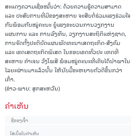
ສະແດງຄວາມເຊື່ອໝັ້ນວ່າ: ດ້ວຍຄວາມຮູ້ຄວາມສາມາດ
ແລະ ປະສົບການທີ່ມີຂອງສະຫາຍ ຈະສືບຕໍ່ຮ່ວມແຮງຮ່ວມໃຈ
ກັນພ້ອມກັບໝູ່ຄະນະ ຍູ້ແຮງຂະບວນການວຽກງານ
ແຜນການ ແລະ ການລົງທຶນ, ວຽກງານສະຖິຕິແຫ່ງຊາດ,
ການຈັດຕັ້ງປະຕິບັດແຜນພັດທະນາເສດຖະກິດ-ສັງຄົມ
ແລະ ເຂດເສດຖະກິດພິເສດ ໃນຂອບເຂດທົ່ວປະ ເທດທີ່
ສະຫາຍ ຄຳເຈນ ວົງໂພສີ ພ້ອມໝູ່ຄະນະທີ່ເຄີຍໄດ້ນໍາພາໃນ
ໄລຍະຜ່ານມາແລ້ວນັ້ນ ໃຫ້ນັບມື້ຂະຫຍາຍຕົວດີຂຶ້ນກວ່າ
ເກົ່າ.
(ຂ່າວ-ພາບ: ສຸກສະຫວັນ)
ຄໍາເຫັນ