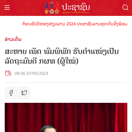
ຕ້ອນຮັບປີທ່ອງທ່ຽວລາວ 2024 ປະຊາຊົນລາວທຸກຄົນຈົ່ງພ້ອມເປັນເຈົ້
ຂ່າວເດັ່ນ
ສະຫາຍ ເພັດ ພົມພິພັກ ຮັບຕໍາແໜ່ງເປັນ
ລັດຖະມົນຕີ ກຜທ (ຜູ້ໃໝ່)
09:56 07/05/2024