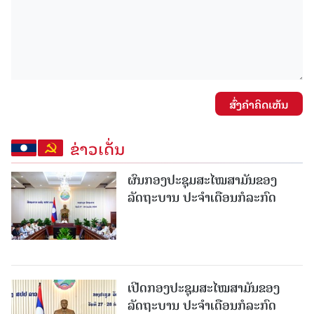
ສົ່ງຄໍາຄິດເຫັນ
ຂ່າວເດັ່ນ
ຜົນກອງປະຊຸມສະໄໝສາມັນຂອງ
ລັດຖະບານ ປະຈຳເດືອນກໍລະກົດ
ເປີດກອງປະຊຸມສະໄໝສາມັນຂອງ
ລັດຖະບານ ປະຈໍາເດືອນກໍລະກົດ