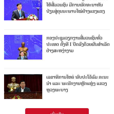
ໃຫ້ສື່ມວນຊົນ ມີການພັດທະນາຫັນ
ປ່ຽນສູ່ຄຸນນະພາບໃໝ່ຢ່າງແຂງແຮງ
ກອງປະຊຸມວຽກງານສື່ມວນຊົນທົ່ວ
ປະເທດ ຄັ້ງທີ I ປິດລົງດ້ວຍຜົນສໍາເລັດ
ຢ່າງສະຫງ່າງາມ
ເລຂາທິການໃຫຍ່ ພົບປະໂອ້ລົມ ຄະນະ
ນໍາ ແລະ ພະນັກງານຫຼັກແຫຼ່ງ ແຂວງ
ຫຼວງພະບາງ
ເພີ່ມເຕີມ