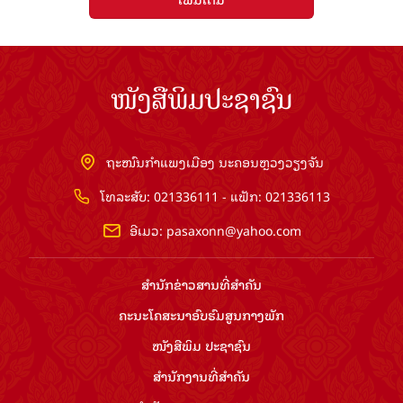
ໜັງສືພິມປະຊາຊົນ
ຖະໜົນກຳແພງເມືອງ ນະຄອນຫຼວງວຽງຈັນ
ໂທລະສັບ: 021336111 - ແຟັກ: 021336113
ອີເມວ:
pasaxonn@yahoo.com
ສຳ​ນັກ​ຂ່າວ​ສານ​ທີ່​ສຳ​ຄັນ​
ຄະນະໂຄສະນາອົບຮົມ​ສູນ​ກາງ​ພັກ
ໜັງສືພິມ ປະ​ຊາ​ຊົນ
ສຳ​ນັກ​ງານ​ທີ່​ສຳ​ຄັນ