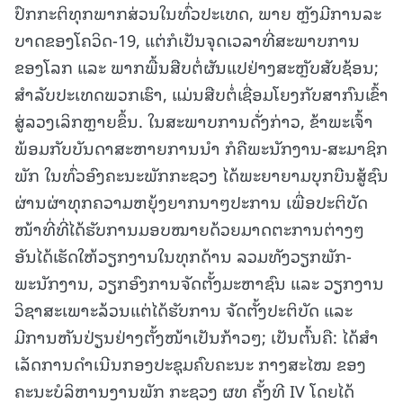
ປົກກະຕິທຸກພາກສ່ວນໃນທົ່ວປະເທດ, ພາຍ ຫຼັງມີການລະ
ບາດຂອງໂຄວິດ-19, ແຕ່ກໍເປັນຈຸດເວລາທີ່ສະພາບການ
ຂອງໂລກ ແລະ ພາກພື້ນສືບຕໍ່ຜັນແປຢ່າງສະຫຼັບສັບຊ້ອນ;
ສໍາລັບປະເທດພວກເຮົາ, ແມ່ນສືບຕໍ່ເຊື່ອມໂຍງກັບສາກົນເຂົ້າ
ສູ່ລວງເລິກຫຼາຍຂຶ້ນ. ໃນສະພາບການດັ່ງກ່າວ, ຂ້າພະເຈົ້າ
ພ້ອມກັບບັນດາສະຫາຍການນໍາ ກໍຄືພະນັກງານ-ສະມາຊິກ
ພັກ ໃນທົ່ວອົງຄະນະພັກກະຊວງ ໄດ້ພະຍາຍາມບຸກບືນສູ້ຊົນ
ຜ່ານຜ່າທຸກຄວາມຫຍຸ້ງຍາກນາໆປະການ ເພື່ອປະຕິບັດ
ໜ້າທີ່ທີ່ໄດ້ຮັບການມອບໝາຍດ້ວຍມາດຕະການຕ່າງໆ
ອັນໄດ້ເຮັດໃຫ້ວຽກງານໃນທຸກດ້ານ ລວມທັງວຽກພັກ-
ພະນັກງານ, ວຽກອົງການຈັດຕັ້ງມະຫາຊົນ ແລະ ວຽກງານ
ວິຊາສະເພາະລ້ວນແຕ່ໄດ້ຮັບການ ຈັດຕັ້ງປະຕິບັດ ແລະ
ມີການຫັນປ່ຽນຢ່າງຕັ້ງໜ້າເປັນກ້າວໆ; ເປັນຕົ້ນຄື: ໄດ້ສໍາ
ເລັດການດໍາເນີນກອງປະຊຸມຄົບຄະນະ ກາງສະໄໝ ຂອງ
ຄະນະບໍລິຫານງານພັກ ກະຊວງ ຜທ ຄັ້ງທີ IV ໂດຍໄດ້