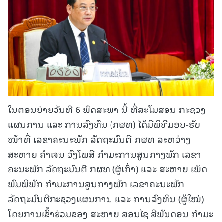
ໃນຕອນບ່າຍວັນທີ 6 ພຶດສະພາ ນີ້ ທີ່ສະໂມສອນ ກະຊວງ
ແຜນການ ແລະ ການລົງທຶນ (ກຜທ) ໄດ້ມີພິທີມອບ-ຮັບ
ໜ້າທີ່ ເລຂາຄະນະພັກ ລັດຖະມົນຕີ ກຜທ ລະຫວ່າງ
ສະຫາຍ ຄຳເຈນ ວົງໂພສີ ກໍາມະການສູນກາງພັກ ເລຂາ
ຄະນະພັກ ລັດຖະມົນຕີ ກຜທ (ຜູ້ເກົ່າ) ແລະ ສະຫາຍ ເພັດ
ພົມພິພັກ ກໍາມະການສູນກາງພັກ ເລຂາຄະນະພັກ
ລັດຖະມົນຕີກະຊວງແຜນການ ແລະ ການລົງທຶນ (ຜູ້ໃໝ່)
ໂດຍການເຂົ້າຮ່ວມຂອງ ສະຫາຍ ສອນໄຊ ສີພັນດອນ ກໍາມະ