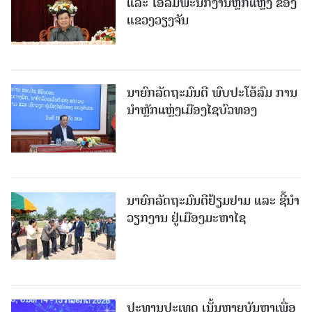
ແລະ ໂອ້ລົມພະນັກງານຫຼັກແຫຼ່ງ ຂອງ
ແຂວງວຽງຈັນ
ນາຍົກລັດຖະມົນຕີ ພົບປະໂອ້ລົມ ການ
ນຳຫຼັກແຫຼ່ງເມືອງໄຊບົວທອງ
ນາຍົກລັດຖະມົນຕີຢ້ຽມຢາມ ແລະ ຊີ້ນຳ
ວຽກງານ ຢູ່ເມືອງມະຫາໄຊ
ປະທານປະເທດ ເນັ້ນຫຼາຍບັນຫາເພື່ອ