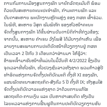
ການກົມການເມືອງສູນກາງພັກ ນາຍົກລັດຖະມົນຕີ ພ້ອມ
ດ້ວຍບັນສະຫາຍຄະນະປະຈຳພັກ, ກຳມະການພັກ ແລະ
ບັນດາສະຫາຍ ພະນັກງານຫຼັກແຫຼ່ງ ຂອງ ກຜທ ເຂົ້າຮ່ວມ.
ໃນພິທີ, ສະຫາຍ ວິສຸກ ພົມພິທັກ ຮອງຫົວໜ້າຄະນະ
ຈັດຕັ້ງສູນກາງພັກ ໄດ້ຂຶ້ນຜ່ານບັນດານິຕິກຳທີ່ກ່ຽວຂ້ອງ;
ຈາກນັ້ນ, ສະຫາຍ ຄໍາເຈນ ວົງໂພສີ ໄດ້ມີບາງຄໍາເຫັນ ເພື່ອ
ລາຍງານສະພາບການປະຕິບັດໜ້າທີ່ວຽກງານຢູ່ ກຜທ
ເປັນເວລາ 2 ປີກັບ 3 ເດືອນກວ່າຜ່ານມາ ໃຫ້ຮູ້ວ່າ:
ຂ້າພະເຈົ້າມາຮັບໜ້າທີ່ແມ່ນໃນມື້ວັນທີ 4/2/2022 ຊຶ່ງເປັນ
ຈຸດເວລາທີ່ທົ່ວພັກ, ທົ່ວປວງຊົນລາວທັງຊາດ ພວມກ້າວສູ່ປີ
ທໍາອິດແຫ່ງການຈັດຕັ້ງປະຕິບັດມະຕິ ຄັ້ງທີ XI ຂອງພັກ,
ແຜນພັດທະນາເສດຖະກິດ-ສັງຄົມ 5 ປີ ຄັ້ງທີ IX; ທັງສຸມໃສ່
ຈັດຕັ້ງປະຕິບັດວາລະແຫ່ງຊາດ ວ່າດ້ວຍການແກ້ໄຂ
ເສດຖະກິດ-ການເງິນ ແລະ ບັນຫາຢາເສບຕິດ ທັງເປັນ
ໄລຍະເວລາແຫ່ງການຟື້ນຟູຄືນການປະຕິບັດວຽກງານອັນ