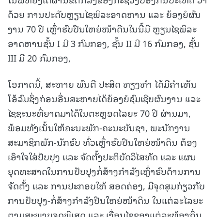
ດ້ວຍ ການປະດັບຫຼຽນໄຊພິລະອາດຫານ ແລະ ຍ້ອງຍໍຜົນ
ງານ 70 ປີ ເຫຼົ່າຮົບປືນໃຫຍ່ໜ້າດີນໃນນີ້ມີ ຫຼຽນໄຊພິລະ
ອາດຫານຊັ້ນ I ມີ 3 ກົມກອງ, ຊັ້ນ II ມີ 16 ກົມກອງ, ຊັ້ນ
III ມີ 20 ກົມກອງ,
ໂອກາດນີ້, ສະຫາຍ ພົນຕີ ປະສິດ ທຽງທຳ ໄດ້ມີຄຳເຫັນ
ໂອ້ລົມຊຶ່ງກ່ອນອື່ນສະຫາຍໄດ້ຍ້ອງຍໍຊົມເຊີຍຜົນງານ ແລະ
ໄຊຊະນະທີ່ຍາດມາໄດ້ໃນຕະຫຼອດໄລຍະ 70 ປີ ຜ່ານມາ,
ພ້ອມທັງເນັ້ນໃຫ້ຄະນະພັກ-ຄະນະບັນຊາ, ພະນັກງານ
ສະມາຊິກພັກ-ນັກຮົບ ທົ່ວເຫຼົ່າຮົບປືນໃຫຍ່ໜ້າດິນ ຕ້ອງ
ເອົາໃຈໃສ່ປັບປຸງ ແລະ ຈັດຕັ້ງປະຕິບັດວິໄສທັດ ແລະ ແຜນ
ຍຸດທະສາດໃນການປັບປຸງກໍ່ສ້າງກໍາລັງເຫຼົ່າຮົບດ້ານການ
ຈັດຕັ້ງ ແລະ ການປະກອບໃຫ້ ສອດຄ່ອງ, ມີຈຸດສຸມກ່ຽວກັບ
ການປັບປຸງ-ກໍ່ສ້າງກໍາລັງປືນໃຫຍ່ໜ້າດິນ ໃນແຕ່ລະໄລຍະ
ຕາມສະພາບຈຸດພິເສດ ແລະ ເງື່ອນໄຂຂອງແຕ່ລະທ້ອງຖິ່ນ,