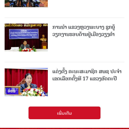
ການນຳ ແຂວງຫຼວງພະບາງ ຊຸກຍູ້
ວຽກງານຮອບດ້ານຢູ່ເມືອງວຽງຄໍາ
ແຕ່ງຕັ້ງ ຄະນະສະມາຊິກ ສພຊ ປະຈຳ
ເຂດເລືອກຕັ້ງທີ 17 ແຂວງອັດຕະປື
ເພີ່ມເຕີມ