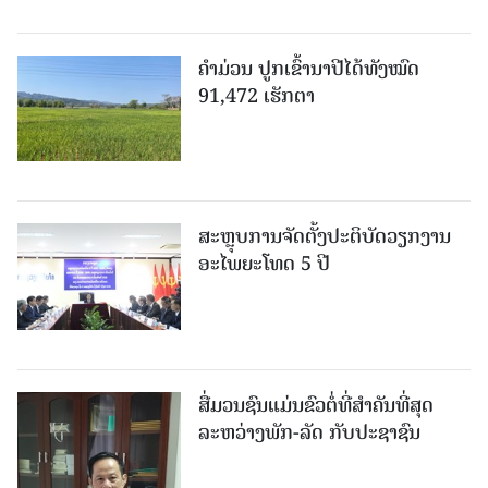
ຄໍາມ່ວນ ປູກເຂົ້ານາປີໄດ້ທັງໝົດ
91,472 ເຮັກຕາ
ສະຫຼຸບການຈັດຕັ້ງປະຕິບັດວຽກງານ
ອະໄພຍະໂທດ 5 ປີ
ສື່ມວນຊົນແມ່ນຂົວຕໍ່ທີ່ສໍາຄັນທີ່ສຸດ
ລະຫວ່າງພັກ-ລັດ ກັບປະຊາຊົນ