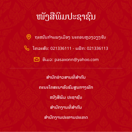
ໜັງສືພິມປະຊາຊົນ
ຖະໜົນກຳແພງເມືອງ ນະຄອນຫຼວງວຽງຈັນ
ໂທລະສັບ: 021336111 - ແຟັກ: 021336113
ອີເມວ:
pasaxonn@yahoo.com
ສຳ​ນັກ​ຂ່າວ​ສານ​ທີ່​ສຳ​ຄັນ​
ຄະນະໂຄສະນາອົບຮົມ​ສູນ​ກາງ​ພັກ
ໜັງສືພິມ ປະ​ຊາ​ຊົນ
ສຳ​ນັກ​ງານ​ທີ່​ສຳ​ຄັນ
ສຳ​ນັກ​ງານ​ປະ​ທານ​ປະ​ເທດ