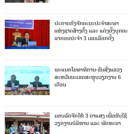
ປະກາດກົງຈັກຄະນະປະຈໍາສະພາ
ແຫ່ງຊາດສ້າງຕັ້ງ ແລະ ແຕ່ງຕັ້ງບຸກຄະ
ລາກອນປະຈໍາ 3 ເຂດເລືອກຕັ້ງ
ພະແນກໂຍທາທິການ-ຂົນສົ່ງແຂວງ
ສະຫວັນນະເຂດສະຫຼຸບວຽກງານ 6
ເດືອນ
ມອບລົດຈັກໃຫ້ 3 ຕາແສງ ເພື່ອຮັບໃຊ້
ວຽກງານບໍລິຫານ ແລະ ພັດທະນາ