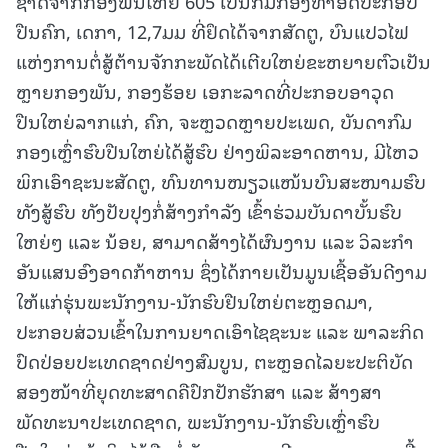
ຊາດຈາກກອງພັນໃຫຍ່ 605 ເປັນກົມກອງທໍາອິດປະກອບ
ປືນຄົກ, ເດກາ, 12,7ມມ ທີ່ຢຶດໄດ້ຈາກສັດຕູ, ບົນແປວໄຟ
ແຫ່ງການຕໍ່ສູ້ຕ້ານຈັກກະພັດໄດ້ເຕີບໃຫຍ່ຂະຫຍາຍຕົວເປັນ
ຫຼາຍກອງພັນ, ກອງຮ້ອຍ ເອກະລາດທີ່ປະກອບອາວຸດ
ປືນໃຫຍ່ລາກແກ່, ຄົກ, ຈະຫຼວດຫຼາຍປະເພດ, ບັນດາກົມ
ກອງເຫຼົ່າຮົບປືນໃຫຍ່ໄດ້ສູ້ຮົບ ຢ່າງພິລະອາດຫານ, ມີໄຫວ
ພິກເອົາຊະນະສັດຕູ, ທົນທານໜຽວແໜ້ນບົນສະໜາມຮົບ
ທັງສູ້ຮົບ ທັງປັບປຸງກໍ່ສ້າງກໍາລັງ ເຂົ້າຮ່ວມບັນດາບັ້ນຮົບ
ໃຫຍ່ໆ ແລະ ນ້ອຍ, ສາມາດສ້າງໄດ້ຜົນງານ ແລະ ວິລະກຳ
ອັນແສນອົງອາດກ້າຫານ ຊຶ່ງໄດ້ກາຍເປັນມູນເຊື້ອອັນດີງາມ
ໃຫ້ແກ່ຮຸ່ນພະນັກງານ-ນັກຮົບຢືນໃຫຍ່ຕະຫຼອດມາ,
ປະກອບສ່ວນເຂົ້າໃນການຍາດເອົາໄຊຊະນະ ແລະ ພາລະກິດ
ປົດປ່ອຍປະເທດຊາດຢ່າງສົມບູນ, ຕະຫຼອດໄລຍະປະຕິບັດ
ສອງໜ້າທີ່ຍຸດທະສາດຄືປົກປັກຮັກສາ ແລະ ສ້າງສາ
ພັດທະນາປະເທດຊາດ, ພະນັກງານ-ນັກຮົບເຫຼົ່າຮົບ