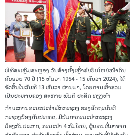
ພິທີສະເຫຼີມສະຫຼອງ ວັນສ້າງຕັ້ງເຫຼົ່າຮົບປືນໃຫຍ່ໜ້າດິນ
ຄົບຮອບ 70 ປີ (15 ທັນວາ 1954 - 15 ທັນວາ 2024), ໄດ້
ຈັດຂຶ້ນໃນວັນທີ 13 ທັນວາ ຜ່ານມາ, ໂດຍການເຂົ້າຮ່ວມ
ເປັນປະທານຂອງ ສະຫາຍ ພົນຕີ ປະສິດ ທຽງທຳ
ກຳມະການຄະນະປະຈຳພັກກະຊວງ ຮອງລັດຖະມົນຕີ
ກະຊວງປ້ອງກັນປະເທດ, ມີບັນດາຄະນະນຳກະຊວງ
ປ້ອງກັນປະເທດ, ຄະນະນຳ 4 ກົມໃຫຍ່, ຜູ້ເເທນທີ່ມາຈາກ
ກຳລັງຫຼວງ-ກຳລັງທ້ອງຖິ່ນເຂົ້າຮ່ວມ.
ພາຍຫຼັງທີ່ໄດ້ຮັບຊົມ