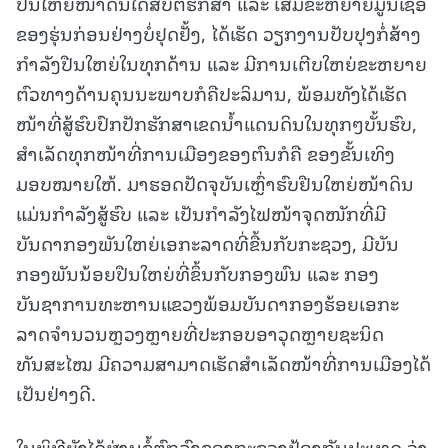
ປືນໃຫຍ່ໜ້າດິນໄດ້ສືບຕໍ່ຮັກສາ ແລະ ເສີມຂະຫຍາຍມູນເຊື້ອ
ຂອງຮຸ່ນກ່ອນຢ່າງບໍ່ຢຸດຢັ້ງ, ໄດ້ເຮັດ ວຽກງານປັບປຸງກໍ່ສ້າງ
ກຳລັງປືນໃຫຍ່ໃນທຸກດ້ານ ແລະ ມີການເຕີບໃຫຍ່ຂະຫຍາຍ
ຕົວທາງດ້ານຄຸນນະພາບກໍຄືປະລິມານ, ພ້ອມທັງໄດ້ເຮັດ
ໜ້າທີ່ສູ້ຮົບປົກປັກຮັກສາເຂດນໍ້າແດນດິນໃນທຸກໆບັ້ນຮົບ,
ສຳເລັດທຸກໜ້າທີ່ການເມືອງຂອງຕົນກໍຄື ຂອງຂັ້ນເທິງ
ມອບໝາຍໃຫ້. ມາຮອດປັດຈຸບັນເຫຼົ່າຮົບຢືນໃຫຍ່ໜ້າດິນ
ແມ່ນກຳລັງສູ້ຮົບ ແລະ ເປັນກໍາລັງໄຟໜ້າຈຸດໜັກທີ່ມີ
ບັນດາກອງພັນໃຫຍ່ເອກະລາດທີ່ຂື້ນກັບກະຊວງ, ມີບັນ
ກອງພັນນ້ອຍປືນໃຫຍ່ທີ່ຂຶ້ນກັບກອງພົນ ແລະ ກອງ
ບັນຊາການທະຫານແຂວງພ້ອມບັນດາກອງຮ້ອຍເອກະ
ລາດຈໍານວນຫຼວງຫຼາຍທີ່ປະກອບອາວຸດຫຼາຍຊະນິດ
ທັນສະໄໝ ມີຄວາມສາມາດເຮັດສຳເລັດໜ້າທີ່ການເມືອງໄດ້
ເປັນຢ່າງດີ.
ໃນພິທີຍັງໄດ້ຜ່ານຂໍ້ຕົກລົງຂອງກະຊວງປ້ອງກັນປະເທດ ວ່າ