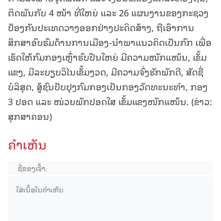
ຕິດພັນກັບ 4 ໜ້າ ທີ່ໃຫຍ່ ແລະ 26 ແຜນງານຂອງກະຊວງ
ປ້ອງກັນປະເທດວາງອອກຢ່າງປະດິດສ້າງ, ຖືເອົາການ
ສຶກສາອົບຮົມດ້ານການເມືອງ-ນໍາພາແນວຄິດເປັນກົກ ເພື່ອ
ເຮັດໃຫ້ກົມກອງເຫຼົ່າຮົບປືນໃຫຍ່ ມີຄວາມໜັກແໜ້ນ, ເຂັ້ມ
ແຂງ, ມີລະບຽບວິໄນເຂັ້ມງວດ, ມີຄວາມຈົ່ງຮັກພັກດີ, ສັດຊື່
ບໍລິສຸດ, ສູ້ຊົນປັບປຸງກົມກອງເປັນກອງວັດທະນະທຳ, ກອງ
3 ປອດ ແລະ ໜ່ວຍພັກປອດໃສ ເຂັ້ມແຂງໜັກແໜ້ນ. (ຂ່າວ:
ສຸກສາຄອນ)
ຄໍາເຫັນ