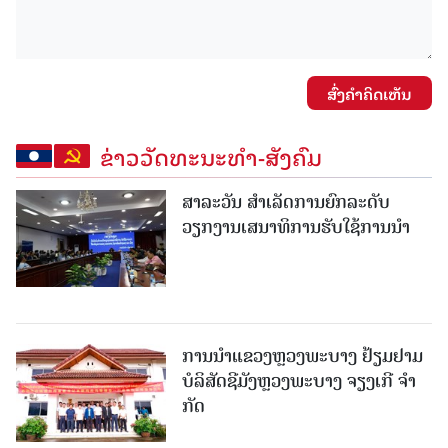
ສົ່ງຄໍາຄິດເຫັນ
ຂ່າວວັດທະນະທຳ-ສັງຄົມ
ສາລະວັນ ສໍາເລັດການຍົກລະດັບ
ວຽກງານເສນາທິການຮັບໃຊ້ການນໍາ
ການນຳແຂວງຫຼວງພະບາງ ຢ້ຽມ​ຢາມ
ບໍ​ລິ​ສັດຊີມັງຫຼວງພະບາງ ຈຽງເກີ ຈໍາ
ກັດ