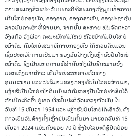
ການສະແດງສິລະປະ-ວັນນະຄະດີທີສະແດງເຖິງມູນເຊຶ້ອການ
ເຕີບໃຫຍ່ຂອງພັກ, ຂອງຊາດ, ຂອງກອງທັບ, ຂອງປະຊາຊົນ
ລາວບັນດາເຜົ່າທີ່ຜ່ານມາ, ຈາກນັ້ນ ສະຫາຍ ພົນຈັດຕະວາ
ວົງແກ້ວ ວົງພິລາ ຄະນະພັກກົມໃຫຍ່ ຫົວໜ້າກົມປຶນໃຫຍ່
ໜ້າດິນ ກົມໃຫຍ່ເສນາທິການກອງທັບ ໄດ້ຫວນຄືນມວນ
ເຊຶ້ອປະຫວັດການເປັນມາ ຂອງວັນສ້າງຕັ້ງເຫຼົ່າຮົບປືນໃຫຍ່
ໜ້າດິນ ຊຶ່ງເປັນເຫດການທີ່ສໍາຄັນທັງເປັນຂີດໝາຍບົ່ງ
ບອກເຖິງບາດກ້າວ ເຕີບໃຫຍ່ຂະຫຍາຍຕົວທາງ
ຄຸນນະພາບ ແລະ ປະລິມານຂອງກອງທັບໃນໄລຍະຜ່ານມາ,
ເຫຼົ່າຮົບປືນໃຫຍ່ໜ້າດິນນັບແຕ່ກົມກອງປືນໃຫຍ່ທໍາອິດໄດ້
ກຳເນີດເກີດຂຶ້ນຢູ່ເຂດ ທີ່ໝັ້ນປະຕິວັດແຂວງຫົວພັນ ໃນ
ວັນທີ 15 ທັນວາ 1954 ແລະ ເຫຼົ່າຮົບປືນໃຫຍ່ໄດ້ເອົາວັນດັ່ງ
ກ່າວເປັນວັນສ້າງຕັ້ງເຫຼົ່າຮົບເປັນຕົ້ນມາ ມາຮອດວັນທີ 15
ທັນວາ 2024 ແມ່ນຄົບຮອບ 70 ປີ ຊຶ່ງໃນໄລຍະຕໍ່ສູ້ປົດປ່ອຍ