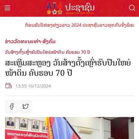
ຕ້ອນຮັບປີທ່ອງທ່ຽວລາວ 2024 ປະຊາຊົນລາວທຸກຄົນຈົ່ງພ້ອມເປັນເຈົ
ຂ່າວວັດທະນະທຳ-ສັງຄົມ
ວັນສ້າງຕັ້ງເຫຼົ່າຮົບປືນໃຫຍ່ໜ້າດິນ ຄົບຮອບ 70 ປີ
ສະເຫຼີມສະຫຼອງ ວັນສ້າງຕັ້ງເຫຼົ່າຮົບປືນໃຫຍ່
ໜ້າດິນ ຄົບຮອບ 70 ປີ
13:55 16/12/2024