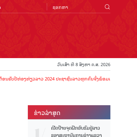
n
ວັນເສົາ ທີ 8 ສິງຫາ ຄ.ສ. 2026
ີທ່ອງທ່ຽວລາວ 2024 ປະຊາຊົນລາວທຸກຄົນຈົ່ງພ້ອມເປັນເຈົ້າພາບທີ່ດີ ຕ້ອນຮັ
ຂ່າວ​ລ່າ​ສຸດ
ເປີດປ້າຍຈຸດຝຶກອົບຮົມຢູ່ລາວ
ຂອງສະຖາບັນການຊ່າງແຂວງ