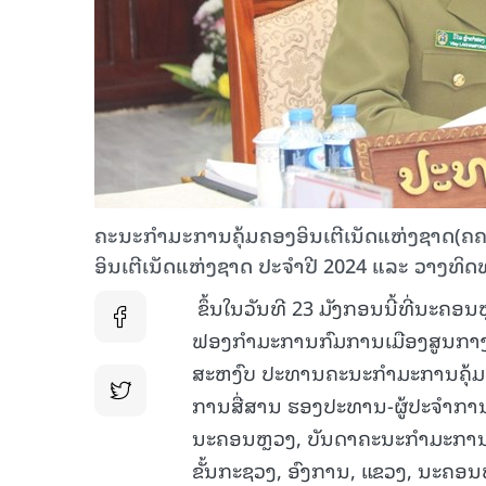
ຄະນະກໍາມະການຄຸ້ມຄອງອິນເຕີເນັດແຫ່ງຊາດ(ຄ
ອິນເຕີເນັດແຫ່ງຊາດ ປະຈຳປີ 2024 ແລະ ວາງທ
ຂຶ້ນໃນວັນທີ 23 ມັງກອນນີ້ທີ່ນະຄ
ຟອງກໍາມະການກົມການເມືອງສູນກາງ
ສະຫງົບ ປະທານຄະນະກຳມະການຄຸ້ມຄອ
ການສື່ສານ ຮອງປະທານ-ຜູ້ປະຈຳການ
ນະຄອນຫຼວງ, ບັນດາຄະນະກຳມະການຄຸ
ຂັ້ນກະຊວງ, ອົງການ, ແຂວງ, ນະຄອນຫ