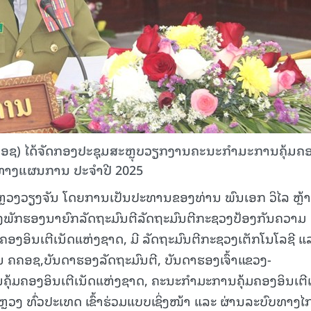
ຄອຊ) ໄດ້ຈັດກອງປະຊຸມສະຫຼຸບວຽກງານຄະນະກຳມະການຄຸ້ມຄ
ິດທາງແຜນການ ປະຈຳປີ 2025
ອນຫຼວງວຽງຈັນ ໂດຍການເປັນປະທານຂອງທ່ານ ພົນເອກ ວິໄລ ຫຼ້
ພັກຮອງນາຍົກລັດຖະມົນຕີລັດຖະມົນຕີກະຊວງປ້ອງກັນຄວາມ
ງອິນເຕີເນັດແຫ່ງຊາດ, ມີ ລັດຖະມົນຕີກະຊວງເຕັກໂນໂລຊີ ແ
 ຄຄອຊ,ບັນດາຮອງລັດຖະມົນຕີ, ບັນດາຮອງເຈົ້າແຂວງ-
້ມຄອງອິນເຕີເນັດແຫ່ງຊາດ, ຄະນະກຳມະການຄຸ້ມຄອງອິນເຕີເ
ຼວງ ທົ່ວປະເທດ ເຂົ້າຮ່ວມແບບເຊິ່ງໜ້າ ແລະ ຜ່ານລະບົບທາງໄ