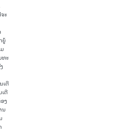
,
່ຈະ
ກ
ຍູ້
າມ
່ມທະ
ັງ
ນເຕີ
ນເຕີ
້ອງ
ການ
ັນ
ດ