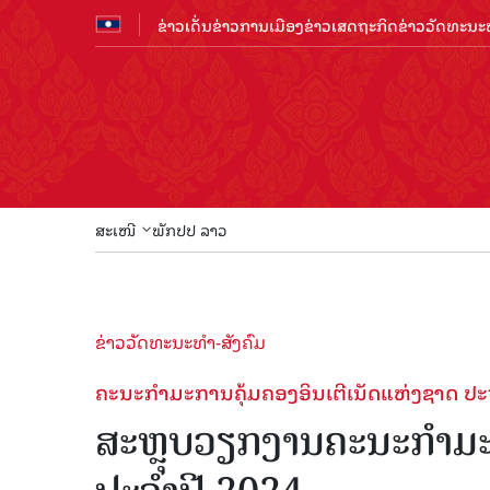
ຂ່າວເດັ່ນ
ຂ່າວການເມືອງ
ຂ່າວເສດຖະກິດ
ຂ່າວວັດທະນະທ
ສະເໜີ
ພັກປປ ລາວ
ຂ່າວວັດທະນະທຳ-ສັງຄົມ
ຄະນະກຳມະການຄຸ້ມຄອງອິນເຕີເນັດແຫ່ງຊາດ ປະ
ສະຫຼຸບວຽກງານຄະນະກຳມະກ