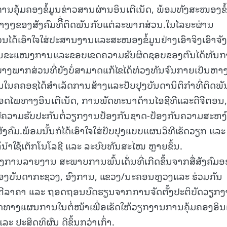
ຸ້ມຄອງຂໍ້ມູນຂ່າວສານຜ່ານອິນເຕີເນັດ, ພ້ອມທັງສະໜອງຂໍ້
່າງໆຂອງສັງຄົມທີີ່ຕິດພັນກັບແຕ່ລະພາກສ່ວນ.ໃນໄລຍະຜ່ານ
້ເອົາໃຈໃສ່ປະສານງານແລະສະໜອງຂໍ້ມູນຢ່າງເອົາຈິງເອົາຈັງ
ຶ້ນໃນຂະແໜງການແລະຂອບເຂດຄວາມຮັບຜິດຊອບຂອງຕົນໄດ້ທັນກ
ງມີບາງພາກສ່ວນທີ່ຍັງບໍ່ສາມາດແກ້ໄຂໄດ້ທ່ວງທັນຈົນກາຍເປັນຫາ
ນໃນຄຄອຊໄດ້ສຳເລັດການສ້າງແລະປັບປຸງບັນດານິຕິກຳທີ່ຕິດພັ
ອດໄພທາງອິນເຕີເນັດ, ການພັດທະນາດ້ານໄອຊີທີແລະດີຈີຕອນ,
ີຄວາມຮັບປະກັນຕໍ່ວຽກງານປ້ອງກັນຊາດ-ປ້ອງກັນຄວາມສະຫງ
ມ.ພ້ອມນັ້ນກໍໄດ້ເອົາໃຈໃສ່ປັບປຸງແບບແຜນວິທີເຮັດວຽກ ແລະ
ຫ້ນຳໃຊ້ເຕັກໂນໂລຊີ ແລະ ລະບົບທັນສະໄໝ ຫຼາຍຂຶ້ນ.
ຮັບຟັງການລາຍງານ ສະພາບການພົ້ນເດັ່ນທີ່ເກີດຂຶ້ນຈາກສື່ສັງຄົມ
ອງບັນດາກະຊວງ, ອົງການ, ແຂວງ/ນະຄອນຫຼວງແລະ ຮ່ວມກັນ
່ອຕີລາຄາ ແລະ ຖອດຖອນບົດຮຽນຈາກການຈັດຕັ້ງປະຕິບັດວຽກ
ດທາງແຜນການໃນຕໍ່ໜ້າເພື່ອເຮັດໃຫ້ວຽກງານການຄຸ້ມຄອງອິນເ
 ປະສິດທິຜົນ ດີຂຶ້ນກວ່າເກົ່າ.