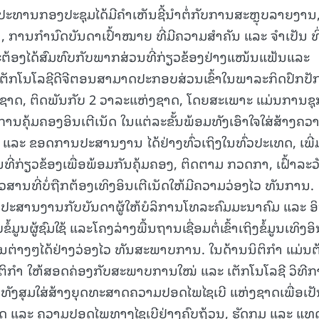
ປະທານກອງປະຊຸມໄດ້ມີຄໍາເຫັນຊີ້ນຳຕໍ່ກັບການສະຫຼຸບລາຍງານ
້າ, ການກຳນົດບັນດາເປົ້າໝາຍ ທີ່ມີຄວາມສຳຄັນ ແລະ ຈຳເປັນ ທີ
ຈະຕ້ອງໄດ້ສົມທົບກັບພາກສ່ວນທີ່ກ່ຽວຂ້ອງຢ່າງແໜ້ນແຟ້ນແລະ
ລະ ເຕັກໂນໂລຊີດີຈີຕອນສາມາດປະກອບສ່ວນເຂົ້າໃນພາລະກິດປົກປັ
າດ, ຕິດພັນກັບ 2 ວາລະແຫ່ງຊາດ, ໂດຍສະເພາະ ແມ່ນການຊຸກ
ານຄຸ້ມຄອງອິນເຕີເນັດ ໃນແຕ່ລະຂັ້ນພ້ອມທັງເອົາໃຈໃສ່ສ້າງຄວ
ຍ ແລະ ຂອດການປະສານງານ ໄດ້ຢ່າງທົ່ວເຖິງໃນທົ່ວປະເທດ, ເພີ
ກ່ຽວຂ້ອງເພື່ອພ້ອມກັນຄຸ້ມຄອງ, ຕິດຕາມ ກວດກາ, ເຝົ້າລະວ
ວສານທີ່ບໍ່ຖືກຕ້ອງເທິງອິນເຕີເນັດໃຫ້ມີຄວາມວ່ອງໄວ ທັນການ.
ໄກປະສານງານກັບບັນດາຜູ້ໃຫ້ບໍລິການໂທລະຄົມມະນາຄົມ ແລະ ອິ
ຂໍ້ມູນຜູ້ຊົມໃຊ້ ແລະໂຄງລ່າງພື້ນຖານເຊື່ອມຕໍ່ເຂົ້າເຖິງຂໍ້ມູນເທິງອິ
ານຕ່າງໆໄດ້ຢ່າງວ່ອງໄວ ທັນສະພາບການ. ໃນດ້ານນິຕິກຳ ແມ່ນຕ
ດານິຕິກຳ ໃຫ້ສອດຄ່ອງກັບສະພາບການໃໝ່ ແລະ ເຕັກໂນໂລຊີ ວິທີ
ພ້ອມທັງສຸມໃສ່ສ້າງຍຸດທະສາດຄວາມປອດໄພໄຊເບີ ແຫ່ງຊາດເພື່ອເປ
ນັດ ແລະ ຄວາມປອດໄພທາງໄຊເບີຢ່າງຄົບຖ້ວນ, ຮັດກຸມ ແລະ ແທ