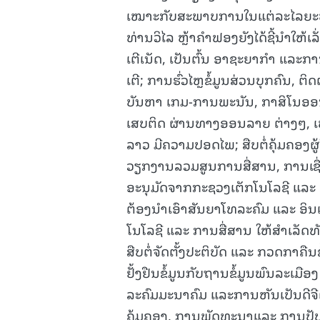
ເໝາະກັບສະພາບການໃນແຕ່ລະໄລຍະປັ
ທ່ານວິໄລ ຫຼ້າຄຳຟອງຍັງໄດ້ຊີ້ນຳໃຫ້
ເຕີເນັດ, ເປັນຕົ້ນ ອາຊະຍາກໍາ ແລະກ
ເຕີ; ການຮົ່ວໄຫຼຂໍ້ມູນສ່ວນບຸກຄົນ,
ບັນຫາ ເກມ-ການພະນັນ, ກາສິໂນອອນ
ເສບຕິດ ຜ່ານທາງອອນລາຍ ຕ່າງໆ, ເພ
ລາວ ມີຄວາມປອດໄພ; ສືບຕໍ່ຄຸ້ມຄອງຜູ້
ວຽກງານລວມສູນການສື່ສານ, ການເຊື່ອມຕ
ອະນຸມັດຈາກກະຊວງເຕັກໂນໂລຊີ ແລະ ກາ
ຕ້ອງນໍາເອົາສັນຍາໂທລະຄົມ ແລະ ອິນເ
ໂນໂລຊີ ແລະ ການສື່ສານ ໃຫ້ສຳເລັ
ສືບຕໍ່ຈັດຕັ້ງປະຕິບັດ ແລະ ກວດກາ
ຢັ້ງຢືນຂໍ້ມູນກັບຖານຂໍ້ມູນພົນລະ
ລະຄົມມະນາຄົມ ແລະການຫັນເປັນດີ
ຄຸ້ມຄອງ, ການພັດທະນາແລະ ການປັບປ