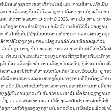
ເຕີເນັດແຫ່ງຊາດກະຊວງເຕັກໂນໂລຊີ ແລະ ການສື່ສານ,ທັງເປັນ
15.040(07-08-20
ການຄຸ້ມຄອງອິນເຕີເນັດແຫ່ງຊາດໄດ້ລາຍງານກ່ຽວກັບການ
 ແລະ ທິດທາງແຜນການ ປະຈຳປີ 2025. ຈາກນັ້ນ ທ່ານ ນາງວິ
ພັນຫ້ອງວ່າການສຳນັກງານນາຍົກລັດຖະມົນຕີໄດ້ຂຶ້ນລາຍງານ
ທີ່ເກີດຂຶ້ນໃນສື່ສັງຄົມອອນລາຍທີ່ຜ່ານມາ ແລະ ແຜນວຽກຈຸດ
້ເອົາໃຈໃສ່ໃນວຽກງານການເມືອງແນວຄິດໂດຍໃຫ້ຄຄອຊແຕ່ລະ
-ລັດຂັ້ນສູນກາງ, ບັນດາແຂວງ, ນະຄອນຫຼວງສືບຕໍ່ໄດ້ເອົາໃຈໃສ່ຜ
ງການ, ຄໍາແນະນໍາແລະບັນດາລະບຽບການທີ່ກ່ຽວຂ້ອງໃຫ້ພະນັກງ
ຕົນມີແນວຄິດຫຼັກໝັ້ນການເມືອງໜັກແໜ້ນ, ຮູ້ຈໍາແນກມິດ-ສັດ
ດໝາຍແລະນິຕິກຳທີ່ວາງອອກໃນແຕ່ລະໄລຍະ.ພ້ອມນັ້ນ, ຫຼາຍ
ືອງທີ່ໄດ້ຮັບມອບໝາຍແລະສະໜອງຂໍ້ມູນທາງການທີ່ຖືກຕ້ອງເພື່ອ
ອມ, ຂ່າວບິດເບືອນຕິດພັນກັບຂະແໜງການຂອງຕົນຕາມການຊີ້ນຳ
 ຄຽງຄູ່ກັບການປຸກລະດົມຂົນຂວາຍປະຊາຊົນເຂົ້າຮ່ວມວຽກງານ
ດຕັ້ງ, ຄຄອຊແຕ່ລະພາກສ່ວນໄດ້ສ້າງແລະປັບປຸງການຈັດຕັ້ງໃຫ້
ງການຕົວຈິງຂອງວຽກງານໃນແຕ່ລະໄລຍະເພື່ອຊ່ວຍເຮັດໜ້າທີີ