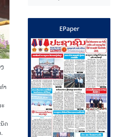
EPaper
ອງ
າຄຳ
ລະ
ນັດ
ກ.