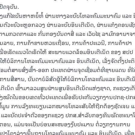
ດຈຸບັນ.
ເລັ່ງແກ້ໄຂບັນຫາຫຍໍ້ທໍ້ ຜ່ານທາງລະບົບໂທລະຄົມມະນາຄົມ ແລະ 
ານຕົວະຍົວະຫຼອກລວງ ຜ່ານລະບົບອິນເຕີເນັດ, ຜ່ານແກ໋ງຄອນເຊ
 ຕິດຕາມກວດກາແລະ ກັ່ນກອງບັນດາສື່ ແລະ ເວັບໄຊ ລາມົກອານາຈ
ລາຍ, ການຄ້າຂາຍຫວຍເຖື່ອນ, ການຄ້າປະເວນີ, ການຄ້າຢາ
ື່ອເຮັດແນວໃດເຮັດໃຫ້ ສະພາບແວດລ້ອມອິນເຕີເນັດ ຂອງ ສປປ
ໃຫ້ບໍລິການໂທລະຄົມມະນາຄົມແລະ ອິນເຕີເນັດ, ເລັ່ງຈັດຕັ້ງປະຕິ
ໍ່ສາຍສົ່ງເຂົ້າ-ອອກ ປະເທດຜ່ານຈຸດເຊື່ອມຕໍ່ທີ່ຊາຍແດນ ທີ່ໄດ
ນສື່ສານ, ບັນດາບໍລິສັດຜູ້ໃຫ້ບໍລິການໂທລະຄົມແລະ ອິນເຕີເນ
ຕີເນັດ ເຂົ້າມາລວມສູນຜ່ານສູນອິນເຕີເນັດແຫ່ງຊາດ, ກະຊວງເຕ
ດທັງໝົດໃນຂອບເຂດທົ່ວປະເທດເພື່ອຮັບປະກັນວຽກງານປກຊ-ປກ
ຄືນຂໍ້ມູນ ການລົງທະບຽນເລກໝາຍໂທລະສັບໃຫ້ຖືກຕ້ອງຊັດເຈນ 
ເມືອງ ແລະບັດປະຈໍາຕົວຂອງກະຊວງ ປກສ.ສໍາລັບກອງທຶນພັດທະນາ
ຈີຕອນ, ແມ່ນຈະເປັນບ່ອນສະໜອງງົບປະມານ ຕໍ່ວຽກງານການ
ຸງໂຄງລ່າງພື້ນຖານໂທລະຄົມມະນາຄົມ ແລະ ອິນເຕີເນັດ. ເພື່ອ