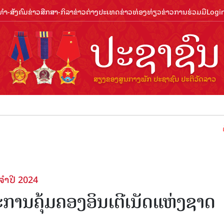
ຳ-ສັງຄົມ
ຂ່າວສືກສາ-ກິລາ
ຂ່າວຕ່າງປະເທດ
ຂ່າວທ່ອງທ່ຽວ
ຂ່າວການຮ່ວມມື
Logi
ຕ້ອນຮັບປ
ຈຳປີ 2024
ານຄຸ້ມຄອງອິນເຕີເນັດແຫ່ງຊາດ