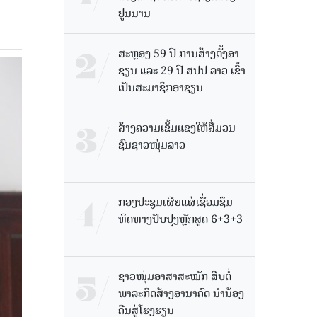
ຢູນນານ
ສະຫຼອງ 59 ປີ ການສ້າງຕັ້ງອາ
ຊຽນ ແລະ 29 ປີ ສປປ ລາວ ເຂົ້າ
ເປັນສະມາຊິກອາຊຽນ
ສ້າງຄວາມເຂັ້ມແຂງໃຫ້ສື່ມວນ
ຊົນຊາວໜຸ່ມລາວ
ກອງປະຊຸມເຜີຍແຜ່ເຊື່ອມຊຶມ
ທິດທາງປັບປຸງຫຼັກສູດ 6+3+3
ຊາວໜຸ່ມອາສາສະໝັກ ສືບຕໍ່
ພາລະກິດສ້າງອານາຄົດ ນໍານ້ອງ
ຄືນສູ່ໂຮງຮຽນ