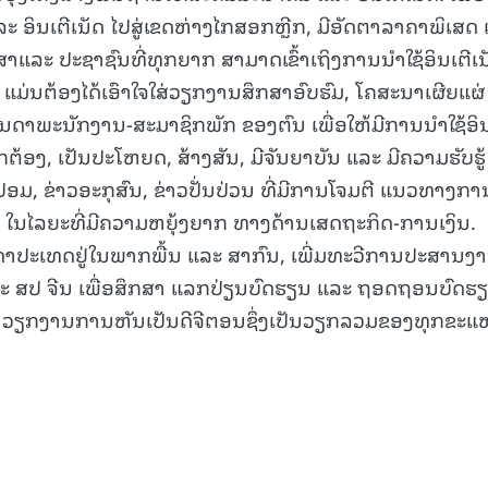
ິນເຕີເນັດ ໄປສູ່ເຂດຫ່າງໄກສອກຫຼີກ, ມີອັດຕາລາຄາພິເສດ ເ
າແລະ ປະຊາຊົນທີ່ທຸກຍາກ ສາມາດເຂົ້າເຖິງການນໍາໃຊ້ອິນເຕີເນ
ໄດ້ ແມ່ນຕ້ອງໄດ້ເອົາໃຈໃສ່ວຽກງານສຶກສາອົບຮົມ, ໂຄສະນາເຜີຍແຜ່
ດາພະນັກງານ-ສະມາຊິກພັກ ຂອງຕົນ ເພື່ອໃຫ້ມີການນໍາໃຊ້ອິນ
ກຕ້ອງ, ເປັນປະໂຫຍດ, ສ້າງສັນ, ມີຈັນຍາບັນ ແລະ ມີຄວາມຮັບຮູ້
່າວປອມ, ຂ່າວອະກຸສົນ, ຂ່າວປັ່ນປ່ວນ ທີ່ມີການໂຈມຕີ ແນວທາງກາ
ໃນໄລຍະທີ່ມີຄວາມຫຍຸ້ງຍາກ ທາງດ້ານເສດຖະກິດ-ການເງິນ.
ບບັນດາປະເທດຢູ່ໃນພາກພື້ນ ແລະ ສາກົນ, ເພີ່ມທະວີການປະສານງ
ະ ສປ ຈີນ ເພື່ອສຶກສາ ແລກປ່ຽນບົດຮຽນ ແລະ ຖອດຖອນບົດຮ
ກໍຄື ວຽກງານການຫັນເປັນດີຈີຕອນຊຶ່ງເປັນວຽກລວມຂອງທຸກຂະ