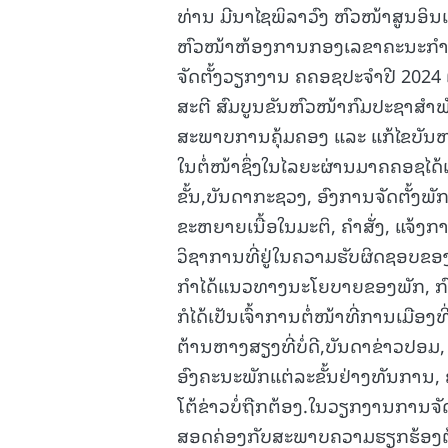
ທ່ານ ມີນາໄຊພິລາວົງ ຫົວໜ້າສູນອິນ
ຫົວໜ້າຫ້ອງການກອງເລຂາຄະນະກຳມະ
ຈັດຕັ້ງວຽກງານ ຄຄອຊປະຈໍາປີ 2024
ສະຕີ ສົມບູນຂັນຫົວໜ້າກົມປະຊາສໍາ
ສະພາບການຄຸ້ມຄອງ ແລະ ແກ້ໄຂບັນຫາ 
ໃນຕໍ່ໜ້າຊຶ່ງໃນໄລຍະຜ່ານມາຄຄອຊໄດ
ຂັ້ນ,ບັນດາກະຊວງ, ອົງການຈັດຕັ້ງພັກ
ຂະຫຍາຍເນື້ອໃນມະຕິ, ຄໍາສັ່ງ, ແຈ້
ວິຊາການທີ່ຢູ່ໃນຄວາມຮັບຜິດຊອບຂອງ
ກໍາໄດ້ແນວທາງນະໂຍບາຍຂອງພັກ, ກົ
ກໍໄດ້ເປັນເຈົ້າການຕໍ່ໜ້າທີ່ການເມ
ຕ້ານຫາງສຽງທີ່ບໍ່ດີ,ບັນດາຂ່າວປ
ອົງຄະນະພັກແຕ່ລະຂັ້ນຢ່າງທັນການ,
ໂຕ້ຂ່າວບໍ່ຖືກຕ້ອງ.ໃນວຽກງານການຈັ
ສອດຄ່ອງກັບສະພາບຄວາມຮຽກຮ້ອງຕ້ອ