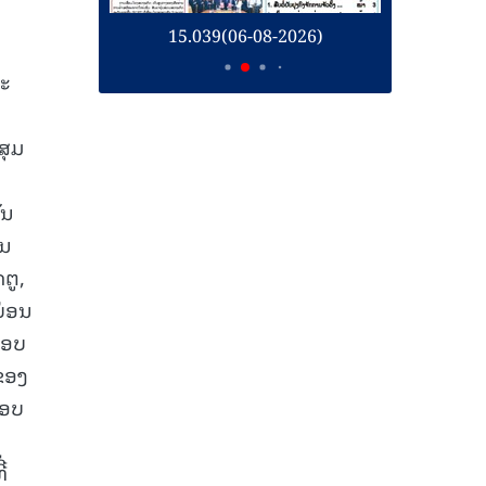
26)
15.039(06-08-2026)
1
ລະ
ສຸມ
ັນ
ານ
ຕູ,
ບ່ອນ
ຕອບ
ຂອງ
ຕອບ
່