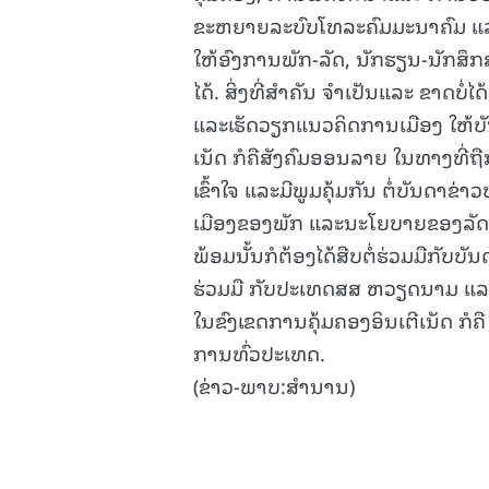
ຂະຫຍາຍລະບົບໂທລະຄົມມະນາຄົມ ແລະ ອ
ໃຫ້ອົງການພັກ-ລັດ, ນັກຮຽນ-ນັກສຶກສ
ໄດ້. ສິ່ງທີ່ສຳຄັນ ຈຳເປັນແລະ ຂາດບໍ່
ແລະເຮັດວຽກແນວຄິດການເມືອງ ໃຫ້ບັນ
ເນັດ ກໍຄືສັງຄົມອອນລາຍ ໃນທາງທີ່ຖື
ເຂົ້າໃຈ ແລະມີພູມຄຸ້ມກັນ ຕໍ່ບັນດາຂ
ເມືອງຂອງພັກ ແລະນະໂຍບາຍຂອງລັດ 
ພ້ອມນັ້ນກໍຕ້ອງໄດ້ສືບຕໍ່ຮ່ວມມືກັ
ຮ່ວມມື ກັບປະເທດສສ ຫວຽດນາມ ແລ
ໃນຂົງເຂດການຄຸ້ມຄອງອິນເຕີເນັດ 
ການທົ່ວປະເທດ.
(ຂ່າວ-ພາບ:ສຳນານ)