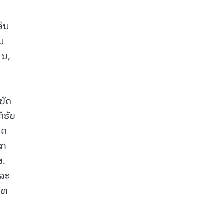
ອິນ
ັນ
ານ,
ບັດ
້ຮັບ
ັດ
ັກ
ສ.
ແລະ
ໂທ