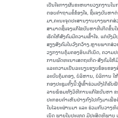
ເປັນໃຈກາງຜັນຂະຫຍາຍວຽກງານໃນການຄ
ຕອບຄຳຖາມຂໍ້ຂ້ອງໃຈ, ຊີ້ແຈງບັນຫາຕ
ມາ,ຄະນະຈຸດປະສານງານບາງພາກສ່ວນໄດ
ສາມາດຊີ້ແຈງແກ້ໄຂບັນຫາທີ່ເກີດຂ
ເຮັດໃຫ້ສັງຄົມມີຄວາມເຂົ້າໃຈ. ແຕ່ຍັ
ສຽງສັງຄົມໃນວົງກວ້າງ.ຫຼາຍພາກສ່ວ
ວຽກງານຄຸ້ມຄອງອິນເຕີເນັດ, ຄວາມປ
ການພັດທະນາເສດຖະກິດ-ສັງຄົມໃຫ້ມ
ແລະຄວາມເປັນລະບຽບຮຽບຮ້ອຍຂອງສັງຄົ
ລະບົບຄຸ້ມຄອງ, ບໍລິຫານ, ບໍລິການ ໃ
ກອງປະຊຸມຄັ້ງນີ້:ຜູ້ເຂົ້າຮ່ວມຍັງໄດ້
ລາຍພ້ອມທັງວິທີການແກ້ໄຂບັນຫາ ຂ
ປະກອບຄຳເຫັນຢ່າງກົງໄປກົງມາເພື
ໃນໄລຍະຜ່ານມາ ແລະ ຮ່ວມກັນວາງທິ
ເນັດ ພາຍໃນປະເທດ ມີປະສິດທິພາບ ແລະ