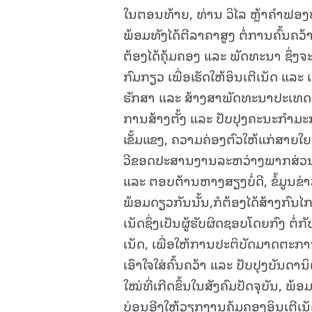
ໃນຕອນທ້າຍ, ທ່ານ ວິໄລ ຫຼ້າຄຳຟອງ
ພ້ອມທັງໄດ້ຕີລາຄາສູງ ຕໍ່ການຄົ້ນຄວ
ຕ້ອງໄດ້ຄຸ້ມຄອງ ແລະ ພັດທະນາ ຊຶ່ງ
ກົມກຽວ ເພື່ອເຮັດໃຫ້ອິນເຕີເນັດ ແ
ຮັກສາ ແລະ ສ້າງສາພັດທະນາປະເທດຊ
ການສ້າງຕັ້ງ ແລະ ປັບປຸງຄະນະກຳມະກ
ເຂັ້ມແຂງ, ຄວາມຄ່ອງຕົວໃຫ້ແກ່ສາຍໃ
ວີຂອດປະສານງານລະຫວ່າງພາກສ່ວນທີ່
ແລະ ຕອບຕ້ານຫາງສຽງບໍ່ດີ, ຂໍ້ມູນຂ່າ
ພ້ອມດຽວກັນນັ້ນ,ກໍຕ້ອງໄດ້ສ້າງກົນ
ເນັດຊຶ່ງເປັນຜູ້ຮັບຜິດຊອບໂດຍກົງ ຕໍ່ກັບ
ເນັດ, ເພື່ອໃຫ້ການປະຕິບັດມາດຕະກ
ເອົາໃຈໃສ່ຄົ້ນຄວ້າ ແລະ ປັບປຸງບັນ
ໃໝ່ທີ່ເກີດຂຶ້ນໃນສັງຄົມປັດຈຸບັນ, 
ບ່ອນອີງໃຫ້ວຽກງານຄຸ້ມຄອງອິນເຕີເ