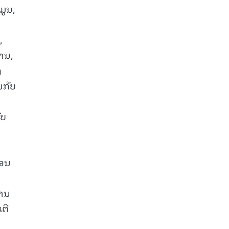
ມູນ,
,
ານ,
ງ
ນກັບ
ົບ
ອອນ
ງານ
ຕີ