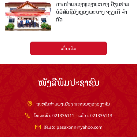
ການນຳແຂວງຫຼວງພະບາງ ຢ້ຽມ​ຢາມ
ບໍ​ລິ​ສັດຊີມັງຫຼວງພະບາງ ຈຽງເກີ ຈໍາ
ກັດ
ເພີ່ມເຕີມ
ໜັງສືພິມປະຊາຊົນ
ຖະໜົນກຳແພງເມືອງ ນະຄອນຫຼວງວຽງຈັນ
ໂທລະສັບ: 021336111 - ແຟັກ: 021336113
ອີເມວ:
pasaxonn@yahoo.com