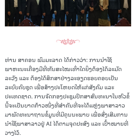
ທ່ານ ສາຄອນ ພົມມະລາດ ໄດ້ກ່າວວ່າ: ການນໍາໃຊ້
ພາຫະນະເຄື່ອງມືທີ່ທັນສະໄໝເທົ່າໃດຍິ່ງຕ້ອງໄດ້ລະມັດ
ລະວັງ ແລະ ຕ້ອງໄດ້ສຶກສາຢ່າງລະອຽດຮອບຄອບເປັນ
ລະບົບຄົບຊຸດ ເພື່ອສ້າງປະໂຫຍດໃຫ້ແກ່ສັງຄົມ ແລະ
ປະເທດຊາດ. ການຈັດກອງປະຊຸມປຶກສາສົນທະນາໃນຫົວຂໍ້
ນີ້ຈະເປັນບາດກ້າວໜຶ່ງທີ່ສຳຄັນທີ່ຈະໄດ້ແຫຼ່ງພາສາລາວ
ມາພັດທະນາຖານຂໍ້ມູນທີ່ມີຄຸນນະພາບ ເພື່ອສົ່ງເສີມການ
ນໍາໃຊ້ພາສາລາວຢູ່ AI ໄດ້ຕາມຈຸດປະສົງ ແລະ ເປົ້າໝາຍທີ່
ວາງໄວ້.