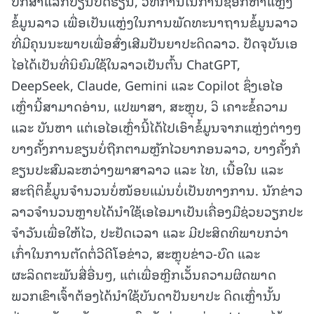
ປຶກສາແລກປ່ຽນບົດຮຽນ, ວິທີການໃນການຊອກຫາແຫຼ່ງ
ຂໍ້ມູນລາວ ເພື່ອເປັນແຫຼ່ງໃນການພັດທະນາຖານຂໍ້ມູນລາວ
ທີ່ມີຄຸນນະພາບເພື່ອສົ່ງເສີມປັນຍາປະດິດລາວ. ປັດຈຸບັນເອ
ໄອໄດ້ເປັນທີ່ນິຍົມໃຊ້ໃນລາວເປັນຕົ້ນ ChatGPT,
DeepSeek, Claude, Gemini ແລະ Copilot ຊຶ່ງເອໄອ
ເຫຼົ່ານີ້ສາມາດອ່ານ, ແປພາສາ, ສະຫຼຸບ, ວິ ເຄາະຂໍ້ຄວາມ
ແລະ ບັນຫາ ແຕ່ເອໄອເຫຼົ່ານີ້ໄດ້ໄປເອົາຂໍ້ມູນຈາກແຫຼ່ງຕ່າງໆ
ບາງຄັ້ງການຂຽນບໍ່ຖືກຕາມຫຼັກໄວຍາກອນລາວ, ບາງຄັ້ງກໍ
ຂຽນປະສົມລະຫວ່າງພາສາລາວ ແລະ ໄທ, ເນື້ອໃນ ແລະ
ສະຖິຕິຂໍ້ມູນຈໍານວນບໍ່ໜ້ອຍແມ່ນບໍ່ເປັນທາງການ. ນັກຂ່າວ
ລາວຈໍານວນຫຼາຍໄດ້ນໍາໃຊ້ເອໄອມາເປັນເຄື່ອງມືຊ່ວຍວຽກປະ
ຈໍາວັນເພື່ອໃຫ້ໄວ, ປະຢັດເວລາ ແລະ ມີປະສິດທິພາບກວ່າ
ເກົ່າໃນການຕັດຕໍ່ວີດີໂອຂ່າວ, ສະຫຼຸບຂ່າວ-ບົດ ແລະ
ຜະລິດຕະພັນສື່ອື່ນໆ, ແຕ່ເພື່ອຫຼີກເວັ້ນຄວາມຜິດພາດ
ພວກເຂົາເຈົ້າຕ້ອງໄດ້ນໍາໃຊ້ບັນດາປັນຍາປະ ດິດເຫຼົ່ານັ້ນ