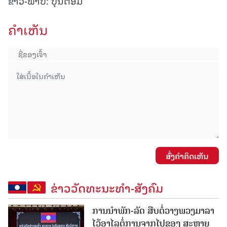
ຂ່າວ-ພາບ: ບຸນຕອມ
ຄໍາເຫັນ
ສົ່ງຄໍາຄິດເຫັນ
ຂ່າວວັດທະນະທຳ-ສັງຄົມ
ການນໍາພັກ-ລັດ ສືບຕໍ່ວາງພວງມາລາ
ໄວ້ອາໄລຕໍ່ການຈາກໄປຂອງ ສະຫາຍ