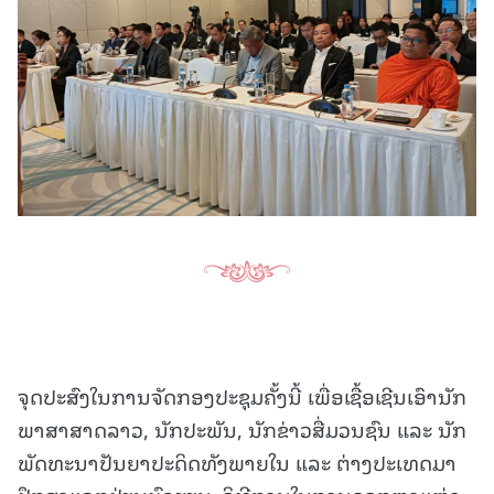
ຈຸດປະສົງໃນການຈັດກອງປະຊຸມຄັ້ງນີ້ ເພື່ອເຊື້ອເຊີນເອົານັກ
ພາສາສາດລາວ, ນັກປະພັນ, ນັກຂ່າວສື່ມວນຊົນ ແລະ ນັກ
ພັດທະນາປັນຍາປະດິດທັງພາຍໃນ ແລະ ຕ່າງປະເທດມາ