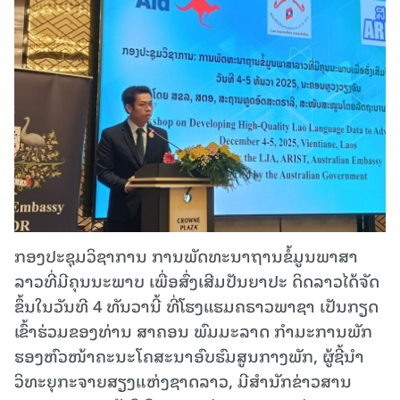
ກອງປະຊຸມວິຊາການ ການພັດທະນາຖານຂໍ້ມູນພາສາ
ລາວທີ່ມີຄຸນນະພາບ ເພື່ອສົ່ງເສີມປັນຍາປະ ດິດລາວໄດ້ຈັດ
ຂຶ້ນໃນວັນທີ 4 ທັນວານີ້ ທີ່ໂຮງແຮມຄຣາວພາຊາ ເປັນກຽດ
ເຂົ້າຮ່ວມຂອງທ່ານ ສາຄອນ ພົມມະລາດ ກຳມະການພັກ
ຮອງຫົວໜ້າຄະນະໂຄສະນາອົບຮົມສູນກາງພັກ, ຜູ້ຊີ້ນຳ
ວິທະຍຸກະຈາຍສຽງແຫ່ງຊາດລາວ, ມີສຳນັກຂ່າວສານ