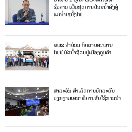
ຊົ່ວຄາວ ເພື່ອຢຸດການປ່ອຍນໍ້າລົງສູ່
ແມ່ນໍ້າເຊບັ້ງໄຟ
ສ​ພ​ຂ ຄໍາມ່ວນ ຕິດຕາມສະພາບ
ໄພພິບັດນໍ້າຖ້ວມຢູ່ເມືອງຄູນຄໍາ
ສາລະວັນ ສໍາເລັດການຍົກລະດັບ
ວຽກງານເສນາທິການຮັບໃຊ້ການນໍາ