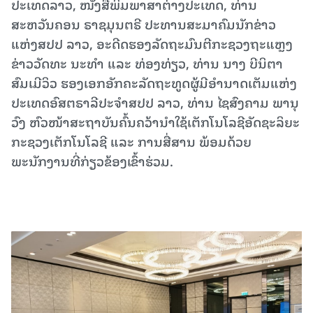
ປະເທດລາວ, ໜັງສືພິມພາສາຕ່າງປະເທດ, ທ່ານ
ສະຫວັນຄອນ ຣາຊມຸນຕຣີ ປະທານສະມາຄົມນັກຂ່າວ
ແຫ່ງສປປ ລາວ, ອະດີດຮອງລັດຖະມົນຕີກະຊວງຖະແຫຼງ
ຂ່າວວັດທະ ນະທຳ ແລະ ທ່ອງທ່ຽວ, ທ່ານ ນາງ ບີນິຕາ
ສົມເມີວິວ ຮອງເອກອັກຄະລັດຖະທູດຜູ້ມີອຳນາດເຕັມແຫ່ງ
ປະເທດອົສຕຣາລີປະຈຳສປປ ລາວ, ທ່ານ ໄຊສົງຄາມ ພານຸ
ວົງ ຫົວໜ້າສະຖາບັນຄົ້ນຄວ້ານໍາໃຊ້ເຕັກໂນໂລຊີອັດຊະລິຍະ
ກະຊວງເຕັກໂນໂລຊີ ແລະ ການສື່ສານ ພ້ອມດ້ວຍ
ພະນັກງານທີ່ກ່ຽວຂ້ອງເຂົ້າຮ່ວມ.