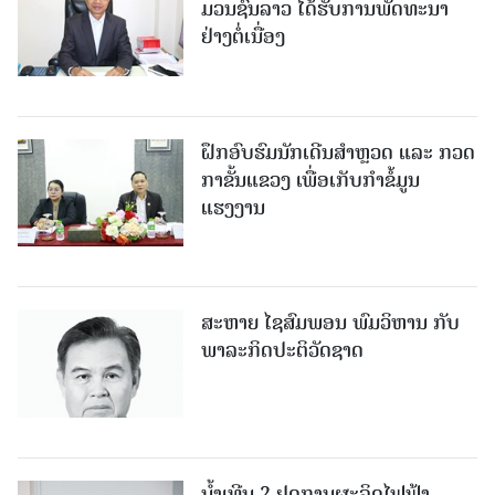
ມວນຊົນລາວ ໄດ້ຮັບການພັດທະນາ
ຢ່າງຕໍ່ເນື່ອງ
ຝຶກອົບຮົມນັກເດີນສຳຫຼວດ ແລະ ກວດ
ກາຂັ້ນແຂວງ ເພື່ອເກັບກຳຂໍ້ມູນ
ແຮງງານ
ສະຫາຍ ໄຊສົມພອນ ພົມວິຫານ ກັບ
ພາລະກິດປະຕິວັດຊາດ
ນໍ້າເທີນ 2 ຢຸດການຜະລິດໄຟຟ້າ