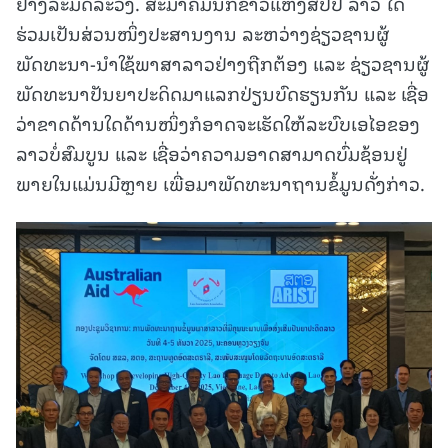
ຢ່າງລະມັດລະວັງ. ສະມາຄົມນັກຂ່າວແຫ່ງສປປ ລາວ ໄດ້
ຮ່ວມເປັນສ່ວນໜຶ່ງປະສານງານ ລະຫວ່າງຊ່ຽວຊານຜູ້
ພັດທະນາ-ນໍາໃຊ້ພາສາລາວຢ່າງຖືກຕ້ອງ ແລະ ຊ່ຽວຊານຜູ້
ພັດທະນາປັນຍາປະດິດມາແລກປ່ຽນບົດຮຽນກັນ ແລະ ເຊື່ອ
ວ່າຂາດດ້ານໃດດ້ານໜຶ່ງກໍອາດຈະເຮັດໃຫ້ລະບົບເອໄອຂອງ
ລາວບໍ່ສົມບູນ ແລະ ເຊື່ອວ່າຄວາມອາດສາມາດບົ່ມຊ້ອນຢູ່
ພາຍໃນແມ່ນມີຫຼາຍ ເພື່ອມາພັດທະນາຖານຂໍ້ມູນດັ່ງກ່າວ.