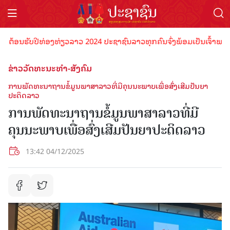
້ອນຮັບປີທ່ອງທ່ຽວລາວ 2024 ປະຊາຊົນລາວທຸກຄົນຈົ່ງພ້ອມເປັນເຈົ້າພາບທີ່ດີ
ຂ່າວວັດທະນະທຳ-ສັງຄົມ
ການພັດທະນາຖານຂໍ້ມູນພາສາລາວທີ່ມີຄຸນນະພາບເພື່ອສົ່ງເສີມປັນຍາ
ປະດິດລາວ
ການພັດທະນາຖານຂໍ້ມູນພາສາລາວທີ່ມີ
ຄຸນນະພາບເພື່ອສົ່ງເສີມປັນຍາປະດິດລາວ
13:42 04/12/2025