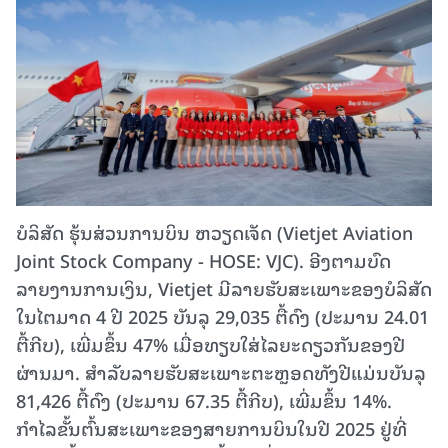
ບໍລິສັດ ຮຸ້ນສ່ວນການບິນ ຫວຽດເຈັດ (Vietjet Aviation
Joint Stock Company - HOSE: VJC). ອີງຕາມບົດ
ລາຍງານການເງິນ, Vietjet ມີລາຍຮັບສະເພາະຂອງບໍລິສັດ
ໃນໄຕມາດ 4 ປີ 2025 ບັນລຸ 29,035 ຕື້ດົງ (ປະມານ 24.01
ຕື້ກີບ), ເພີ່ມຂຶ້ນ 47% ເມື່ອທຽບໃສ່ໄລຍະດຽວກັນຂອງປີ
ຜ່ານມາ. ສຳລັບລາຍຮັບສະເພາະຕະຫຼອດທັງປີແມ່ນບັນລຸ
81,426 ຕື້ດົງ (ປະມານ 67.35 ຕື້ກີບ), ເພີ່ມຂຶ້ນ 14%.
ກຳໄລຂັ້ນຕົ້ນສະເພາະຂອງສາຍການບິນໃນປີ 2025 ຢູ່ທີ່