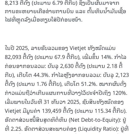
8,213 ຕື້ດົງ (ປະມານ 6.79 ຕື້ກີບ) ຊຶ່ງເປັນຜົນມາຈາກ
ການຂະຫຍາຍເຄືອຂ່າຍການບິນ ແລະ ຕົ້ນທຶນນ້ຳມັນເຊື້ອ
ໄຟທີ່ຫຼຸດລົງເມື່ອທຽບໃສ່ປີກ່ອນໜ້າ.
ໃນປີ 2025, ລາຍຮັບລວມຂອງ Vietjet ທັງໝົດແມ່ນ
82,093 ຕື້ດົງ (ປະມານ 67.9 ຕື້ກີບ), ເພີ່ມຂຶ້ນ 14%. ກຳໄລ
ກ່ອນອາກອນລວມ: ບັນລຸ 2,630 ຕື້ດົງ (ປະມານ 2.18 ຕື້
ກີບ), ເຕີບໂຕ 44.3%. ກຳໄລຫຼັງອາກອນລວມ: ບັນລຸ 2,123
ຕື້ດົງ (ປະມານ 1.76 ຕື້ກີບ), ເຕີບໂຕ 51.2%. ໝາກຜົນດັ່ງ
ກ່າວແມ່ນຖືວ່າເກີນແຜນການທີ່ວາງໄວ້ປະຈຳປີເຖິງ 120%.
ເລີ່ມພາຍໃນວັນທີ 31 ທັນວາ 2025, ຊັບສິນທັງໝົດຂອງ
Vietjet ມີມູນຄ່າ 139,459 ຕື້ດົງ (ປະມານ 115.34 ຕື້ກີບ).
ອັດຕາສ່ວນໜີ້ສິນສຸດທິຕໍ່ທຶນ (Net Debt-to-Equity): ຢູ່
ທີ່ 2.25. ອັດຕາສ່ວນສະພາບຄ່ອງ (Liquidity Ratio): ຢູ່ທີ່