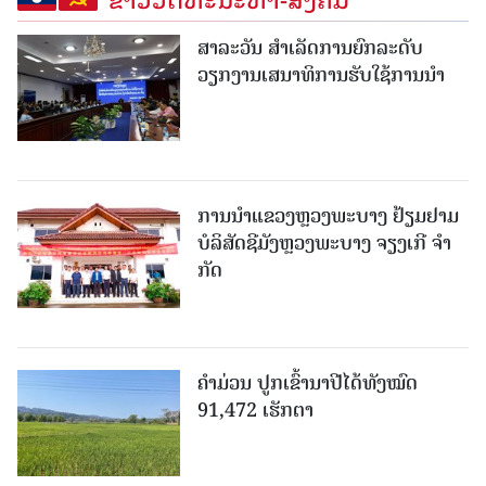
ສາລະວັນ ສໍາເລັດການຍົກລະດັບ
ວຽກງານເສນາທິການຮັບໃຊ້ການນໍາ
ການນຳແຂວງຫຼວງພະບາງ ຢ້ຽມ​ຢາມ
ບໍ​ລິ​ສັດຊີມັງຫຼວງພະບາງ ຈຽງເກີ ຈໍາ
ກັດ
ຄໍາມ່ວນ ປູກເຂົ້ານາປີໄດ້ທັງໝົດ
91,472 ເຮັກຕາ