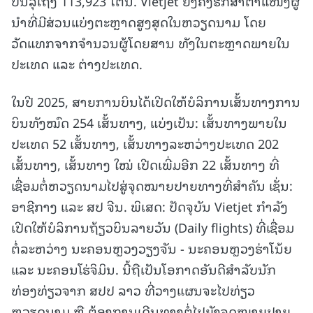
ບັນລຸເຖິງ 113,923 ໂຕນ. Vietjet ຍັງຄົງຮັກສາຕຳແໜ່ງຜູ້
ນຳທີ່ມີສ່ວນແບ່ງຕະຫຼາດສູງສຸດໃນຫວຽດນາມ ໂດຍ
ວັດແທກຈາກຈຳນວນຜູ້ໂດຍສານ ທັງໃນຕະຫຼາດພາຍໃນ
ປະເທດ ແລະ ຕ່າງປະເທດ.
ໃນປີ 2025, ສາຍການບິນໄດ້ເປີດໃຫ້ບໍລິການເສັ້ນທາງການ
ບິນທັງໝົດ 254 ເສັ້ນທາງ, ແບ່ງເປັນ: ເສັ້ນທາງພາຍໃນ
ປະເທດ 52 ເສັ້ນທາງ, ເສັ້ນທາງລະຫວ່າງປະເທດ 202
ເສັ້ນທາງ, ເສັ້ນທາງ ໃໝ່ ເປີດເພີ່ມອີກ 22 ເສັ້ນທາງ ທີ່
ເຊື່ອມຕໍ່ຫວຽດນາມໄປສູ່ຈຸດໝາຍປາຍທາງທີ່ສຳຄັນ ເຊັ່ນ:
ອາຊີກາງ ແລະ ສປ ຈີນ. ພິເສດ: ປັດຈຸບັນ Vietjet ກຳລັງ
ເປີດໃຫ້ບໍລິການຖ້ຽວບິນລາຍວັນ (Daily flights) ທີ່ເຊື່ອມ
ຕໍ່ລະຫວ່າງ ນະຄອນຫຼວງວຽງຈັນ - ນະຄອນຫຼວງຮ່າໂນ້ຍ
ແລະ ນະຄອນໂຮ່ຈິມິນ. ນີ້ຖືເປັນໂອກາດອັນດີສຳລັບນັກ
ທ່ອງທ່ຽວຈາກ ສປປ ລາວ ທີ່ວາງແຜນຈະໄປທ່ຽວ
ຫວຽດນາມ ຫຼື ຕ້ອງການເດີນທາງຕໍ່ໄປຍັງຈຸດໝາຍປາຍ