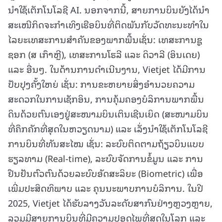
ນຳໃຊ້ເຕັກໂນໂລຊີ AI. ນອກຈາກນີ້, ສາຍການບິນຍັງໄດ້ນຳ
ສະເໜີກິດຈະກຳເທິງເຮືອບິນທີ່ຕິດພັນກັບວັດທະນະທຳໃນ
ໄລຍະເທສະການສຳຄັນຂອງພາກພື້ນເຊັ່ນ: ເທສະການຊູ
ຊອກ (ສ ເກົາຫຼີ), ເທສະການໂຮລີ ແລະ ດິວາລີ (ອິນເດຍ)
ແລະ ອື່ນໆ. ໃນດ້ານການດຳເນີນງານ, Vietjet ໄດ້ມີການ
ປັບປຸງຄັ້ງໃຫຍ່ ເຊັ່ນ: ການຂະຫຍາຍສິ່ງອຳນວຍຄວາມ
ສະດວກໃນການເຊັກອິນ, ການຄຸ້ມຄອງບໍລິການພາກພື້ນ
ດິນດ້ວຍຕົນເອງຢູ່ສະໜາມບິນເຕິນເຊີນເຍິດ (ສະໜາມບິນ
ທີ່ຄຶກຄັກທີ່ສຸດໃນຫວຽດນາມ) ແລະ ເລັ່ງນຳໃຊ້ເຕັກໂນໂລຊີ
ການບິນທີ່ທັນສະໄໝ ເຊັ່ນ: ລະບົບຕິດຕາມຖ້ຽວບິນແບບ
ຮຽລທາມ (Real-time), ລະບົບຈັດການຂໍ້ມູນ ແລະ ການ
ຢືນຢັນຕົວຕົນດ້ວຍລະບົບອັດສະລິຍະ (Biometric) ເພື່ອ
ເພີ່ມປະສິດທິພາບ ແລະ ຄຸນນະພາບການບໍລິການ. ໃນປີ
2025, Vietjet ໄດ້ຮັບລາງວັນລະດັບສາກົນຢ່າງຫຼວງຫຼາຍ,
ລວມມີສາຍການບິນທີ່ມີຄວາມປອດໄພທີ່ສຸດໃນໂລກ ແລະ