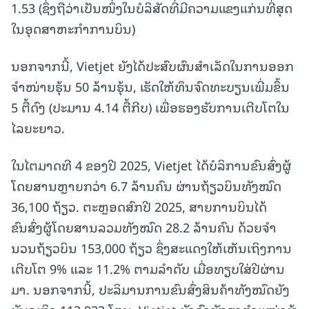
1.53 (ຊຶ່ງຖືວ່າເປັນໜຶ່ງໃນບໍລິສັດທີ່ມີຄວາມແຂງແກ່ນທີ່ສຸດ
ໃນອຸດສາຫະກຳການບິນ)
ນອກຈາກນີ້, Vietjet ຍັງໄດ້ປະສົບຜົນສຳເລັດໃນການອອກ
ຈຳໜ່າຍຮຸ້ນ 50 ລ້ານຮຸ້ນ, ເຮັດໃຫ້ທຶນຈົດທະບຽນເພີ່ມຂຶ້ນ
5 ຕື້ດົງ (ປະມານ 4.14 ຕື້ກີບ) ເພື່ອຮອງຮັບການເຕີບໂຕໃນ
ໄລຍະຍາວ.
ໃນໄຕມາດທີ 4 ຂອງປີ 2025, Vietjet ໄດ້ບໍລິການຂົນສົ່ງຜູ້
ໂດຍສານຫຼາຍກວ່າ 6.7 ລ້ານຄົນ ຜ່ານຖ້ຽວບິນທັງໝົດ
36,100 ຖ້ຽວ. ຕະຫຼອດສົກປີ 2025, ສາຍການບິນໄດ້
ຂົນສົ່ງຜູ້ໂດຍສານລວມທັງໝົດ 28.2 ລ້ານຄົນ ດ້ວຍຈຳ
ນວນຖ້ຽວບິນ 153,000 ຖ້ຽວ ຊຶ່ງສະແດງໃຫ້ເຫັນເຖິງການ
ເຕີບໂຕ 9% ແລະ 11.2% ຕາມລຳດັບ ເມື່ອທຽບໃສ່ປີຜ່ານ
ມາ. ນອກຈາກນີ້, ປະລິມານການຂົນສົ່ງສິນຄ້າທັງໝົດຍັງ