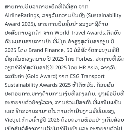
ສາຍການບິນລາຄາປະຢັດທີ່ດີທີ່ສຸດ ຈາກ
AirlineRatings, ລາງວັນຄວາມຍືນຍົງ (Sustainability
Award 2025), ສາຍການບິນຊັ້ນນຳຂອງອາຊີດ້ານ
ປະສົບການລູກຄ້າ ຈາກ World Travel Awards.ຕິດອັນ
ດັບແບຣນສາຍການບິນທີ່ມີມູນຄ່າສູງສຸດໃນອາຊຽນ ປີ
2025 ໂດຍ Brand Finance, 50 ບໍລິສັດຈົດທະບຽນທີ່ດີ
ທີ່ສຸດໃນຫວຽດນາມ ປີ 2025 ໂດຍ Forbes, ສະຖານທີ່ເຮັດ
ວຽກທີ່ດີທີ່ສຸດໃນອາຊີ ປີ 2025 ໂດຍ HR Asia, ລາງວັນ
ລະດັບຄຳ (Gold Award) ຈາກ ESG Transport
Sustainability Awards 2025 ທີ່ໄຕ້ຫວັນ. ດ້ວຍຜົນ
ປະກອບການທາງດ້ານການເງິນທີ່ແຂງແກ່ນ, ຝູງເຮືອບິນທີ່
ຂະຫຍາຍຕົວຢ່າງໄວວາ, ການຮ່ວມມືສາກົນທີ່ແໜ້ນແຟ້ນ
ແລະ ຂີດຄວາມສາມາດໃນການດຳເນີນງານທີ່ເຂັ້ມແຂງ,
Vietjet ກ້າວເຂົ້າສູ່ປີ 2026 ດ້ວຍຄວາມພ້ອມຢ່າງເຕັມສ່ວນ
ເພື່ອສືບຕໍ່ສ້າງການເຕີບໂຕທີ່ຍືນຍົງ ແລະ ຂະຫຍາຍຕົວໄປ