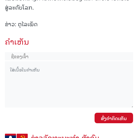
ສູ່ລະດັບໂລກ.
ຂ່າວ: ຕຸໄລເພັດ
ຄໍາເຫັນ
ສົ່ງຄໍາຄິດເຫັນ
ຂ່າວວັດທະນະທຳ-ສັງຄົມ