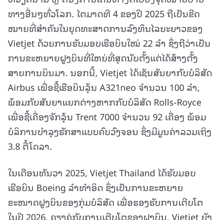
ທາງອື່ນໆທົ່ວໂລກ. ໄຕມາດທີ 4 ຂອງປີ 2025 ຖືເປັນຂີດ
ໝາຍທີ່ສໍາຄັນໃນຍຸດທະສາດການລົງທຶນໄລຍະຍາວຂອງ
Vietjet ດ້ວຍການຮັບມອບເຮືອບິນໃໝ່ 22 ລໍາ ຊຶ່ງຖືວ່າເປັນ
ການຂະຫຍາຍຝູງບິນທີ່ໃຫຍ່ທີ່ສຸດນັບຕັ້ງແຕ່ໄດ້ສ້າງຕັ້ງ
ສາຍການບິນມາ. ນອກນີ້, Vietjet ໄດ້ເຊັນສັນຍາກັບບໍລິສັດ
Airbus ເພື່ອຊື້ເຮືອບິນລຸ້ນ A321neo ຈຳນວນ 100 ລໍາ,
ພ້ອມກັບສັນຍາແຍກຕ່າງຫາກກັບບໍລິສັດ Rolls-Royce
ເພື່ອຊື້ເຄື່ອງຈັກລຸ້ນ Trent 7000 ຈໍານວນ 92 ເຄື່ອງ ພ້ອມ
ບໍລິການບຳລຸງຮັກສາແບບຄົບວົງຈອນ ຊຶ່ງມີມູນຄ່າລວມເຖິງ
3.8 ຕື້ໂດລາ.
ໃນເດືອນທັນວາ 2025, Vietjet Thailand ໄດ້ຮັບມອບ
ເຮືອບິນ Boeing ລຳທຳອິດ ຊຶ່ງເປັນການຂະຫຍາຍ
ຂະໜາດຝູງບິນຂອງກຸ່ມບໍລິສັດ ເພື່ອຮອງຮັບການເຕີບໂຕ
ໃນປີ 2026. ຄຽງຄູ່ກັບການເຕີບໂຕຂອງຝູງບິນ, Vietjet ຍັງ