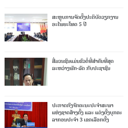
ສະຫຼຸບການຈັດຕັ້ງປະຕິບັດວຽກງານ
ອະໄພຍະໂທດ 5 ປີ
ສື່ມວນຊົນແມ່ນຂົວຕໍ່ທີ່ສໍາຄັນທີ່ສຸດ
ລະຫວ່າງພັກ-ລັດ ກັບປະຊາຊົນ
ປະກາດກົງຈັກຄະນະປະຈໍາສະພາ
ແຫ່ງຊາດສ້າງຕັ້ງ ແລະ ແຕ່ງຕັ້ງບຸກຄະ
ລາກອນປະຈໍາ 3 ເຂດເລືອກຕັ້ງ