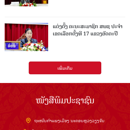
ແຕ່ງຕັ້ງ ຄະນະສະມາຊິກ ສພຊ ປະຈຳ
ເຂດເລືອກຕັ້ງທີ 17 ແຂວງອັດຕະປື
ເພີ່ມເຕີມ
ໜັງສືພິມປະຊາຊົນ
ຖະໜົນກຳແພງເມືອງ ນະຄອນຫຼວງວຽງຈັນ