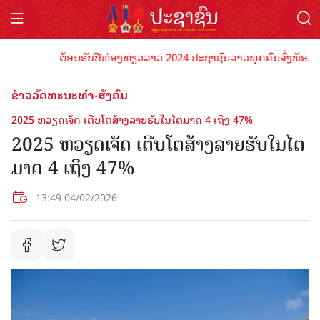
ຕ້ອນຮັບປີທ່ອງທ່ຽວລາວ 2024 ປະຊາຊົນລາວທຸກຄົນຈົ່ງພ້ອມເປັນເຈ
ຂ່າວວັດທະນະທຳ-ສັງຄົມ
2025 ຫວຽດເຈັດ ເຕີບໂຕສ້າງລາຍຮັບໃນໄຕມາດ 4 ເຖິງ 47%
2025 ຫວຽດເຈັດ ເຕີບໂຕສ້າງລາຍຮັບໃນໄຕ
ມາດ 4 ເຖິງ 47%
13:49 04/02/2026