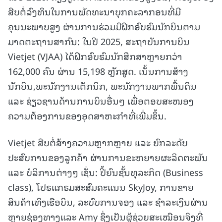
ສືບຕໍ່ລົງທຶນໃນການພັດທະນາບຸກຄະລາກອນທີ່ມີ
ຄຸນນະພາບສູງ ຜ່ານການຮ່ວມມືຝຶກອົບຮົມນັກບິນຕາມ
ມາດຕະຖານສາກົນ: ໃນປີ 2025, ສະຖາບັນການບິນ
Vietjet (VJAA) ໄດ້ຝຶກອົບຮົມນັກສຶກສາຫຼາຍກວ່າ
162,000 ຄົນ ຜ່ານ 15,198 ຫຼັກສູດ. ເນັ້ນການສ້າງ
ນັກບິນ,ພະນັກງານເຕັກນິກ, ພະນັກງານພາກພື້ນດິນ
ແລະ ຊ່ຽວຊານດ້ານການບິນອື່ນໆ ເພື່ອຕອບສະໜອງ
ຄວາມຕ້ອງການຂອງອຸດສາຫະກຳທີ່ເພີ່ມຂຶ້ນ.
Vietjet ສືບຕໍ່ສ້າງຄວາມຫຼາກຫຼາຍ ແລະ ຍົກລະດັບ
ປະສົບການຂອງລູກຄ້າ ຜ່ານການຂະຫຍາຍຜະລິດຕະພັນ
ແລະ ບໍລິການຕ່າງໆ ເຊັ່ນ: ປີ້ຍົນຊັ້ນທຸລະກິດ (Business
class), ໂປຣແກຣມສະສົມຄະແນນ SkyJoy, ການຂາຍ
ສິນຄ້າເທິງເຮືອບິນ, ລະບົບການຈອງ ແລະ ຊຳລະເງິນຜ່ານ
ຫຼາຍຊ່ອງທາງແລະ Amy ຊຶ່ງເປັນຜູ້ຊ່ວຍສະເໝືອນຈິງທີ່