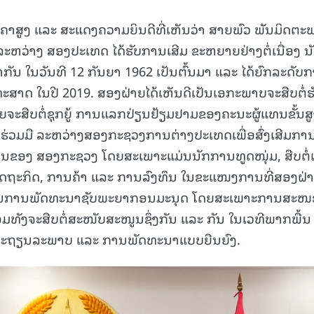
ລາຄາສູງ ແລະ ສະແດງຄວາມຍິນດີທີ່ເຫັນວ່າ ສາຍພົວ ພັນມິດຕ
ີ ລະຫວ່າງ ສອງປະເທດ ໄດ້ຮັບການເສີມ ຂະຫຍາຍຢ່າງຕໍ່ເນື່ອງ ນ
າກັນ ໃນວັນທີ 12 ກັນຍາ 1962 ເປັນຕົ້ນມາ ແລະ ໄດ້ຍົກລະດັບ
ດທະສາດ ໃນປີ 2019. ສອງຝ່າຍໄດ້ເຫັນດີເປັນເອກະພາບຈະສືບຕໍ່ຮ
ຍຈະສືບຕໍ່ຊຸກຍູ້ ການແລກປ່ຽນຢ້ຽມຢາມຂອງຄະນະຜູ້ແທນຂັ້ນສ
ຮ່ວມມື ລະຫວ່າງສອງກະຊວງການຕ່າງປະເທດເພື່ອສົ່ງເສີມກາ
ຂອງ ສອງກະຊວງ ໂດຍສະເພາະແມ່ນນັກການທູດໜຸ່ມ, ສືບຕໍ່ເ
 ເສດຖະກິດ, ການຄ້າ ແລະ ການລົງທຶນ ໃນຂະແໜງການທີ່ສອງຝ່າ
ມມືດ້ານການພັດທະນາຊັບພະຍາກອນມະນຸດ ໂດຍສະເພາະການສະ
ມທັງຈະສືບຕໍ່ສະໜັບສະໜູນຊຶ່ງກັນ ແລະ ກັນ ໃນເວທີພາກພື້ນ
ບ, ສະຖຽນລະພາບ ແລະ ການພັດທະນາແບບຍືນຍົງ.