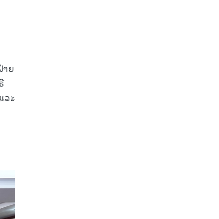
ຝ່າຍ
ີ
 ແລະ