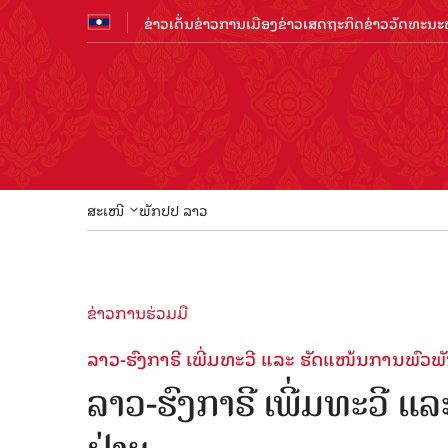
ຂ່າວເດັ່ນ
ຂ່າວການເມືອງ
ຂ່າວເສດຖະກິດ
ຂ່າວວັດທະນະທ
ສະເໜີ
ພັກປປ ລາວ
ຂ່າວການຮ່ວມມື
ລາວ-ຮົງກາຣີ ເພີ່ມທະວີ ແລະ ຮັດແໜ້ນການພົວພ
ລາວ-ຮົງກາຣີ ເພີ່ມທະວີ 