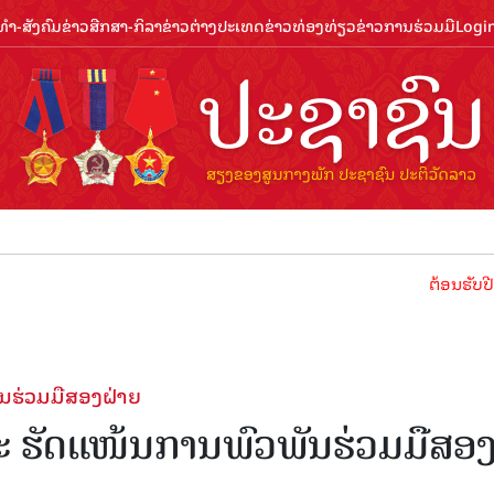
ຳ-ສັງຄົມ
ຂ່າວສືກສາ-ກິລາ
ຂ່າວຕ່າງປະເທດ
ຂ່າວທ່ອງທ່ຽວ
ຂ່າວການຮ່ວມມື
Logi
ຕ້ອນຮັບປີທ່ອງທ່ຽວລາ
ັນຮ່ວມມືສອງຝ່າຍ
ແລະ ຮັດແໜ້ນການພົວພັນຮ່ວມມືສອ