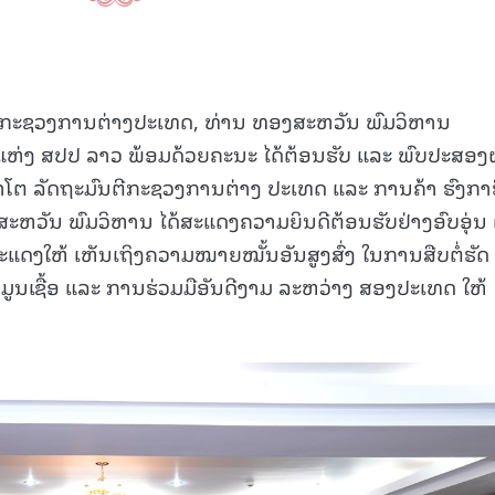
 ທີ່ ກະຊວງການຕ່າງປະເທດ, ທ່ານ ທອງສະຫວັນ ພົມວິຫານ
ຫ່ງ ສປປ ລາວ ພ້ອມດ້ວຍຄະນະ ໄດ້ຕ້ອນຮັບ ແລະ ພົບປະສອງ
ີຢາໂຕ ລັດຖະມົນຕີກະຊວງການຕ່າງ ປະເທດ ແລະ ການຄ້າ ຮົງກາຣ
ສະຫວັນ ພົມວິຫານ ໄດ້ສະແດງຄວາມຍິນດີຕ້ອນຮັບຢ່າງອົບອຸ່ນ
ງສະແດງໃຫ້ ເຫັນເຖິງຄວາມໝາຍໝັ້ນອັນສູງສົ່ງ ໃນການສືບຕໍ່ຮັດ
ນເຊື້ອ ແລະ ການຮ່ວມມືອັນດີງາມ ລະຫວ່າງ ສອງປະເທດ ໃຫ້