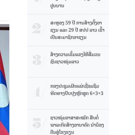
ຢູນນານ
ສະຫຼອງ 59 ປີ ການສ້າງຕັ້ງອາ
ຊຽນ ແລະ 29 ປີ ສປປ ລາວ ເຂົ້າ
ເປັນສະມາຊິກອາຊຽນ
ສ້າງຄວາມເຂັ້ມແຂງໃຫ້ສື່ມວນ
ຊົນຊາວໜຸ່ມລາວ
ກອງປະຊຸມເຜີຍແຜ່ເຊື່ອມຊຶມ
ທິດທາງປັບປຸງຫຼັກສູດ 6+3+3
ຊາວໜຸ່ມອາສາສະໝັກ ສືບຕໍ່
ພາລະກິດສ້າງອານາຄົດ ນໍານ້ອງ
ຄືນສູ່ໂຮງຮຽນ