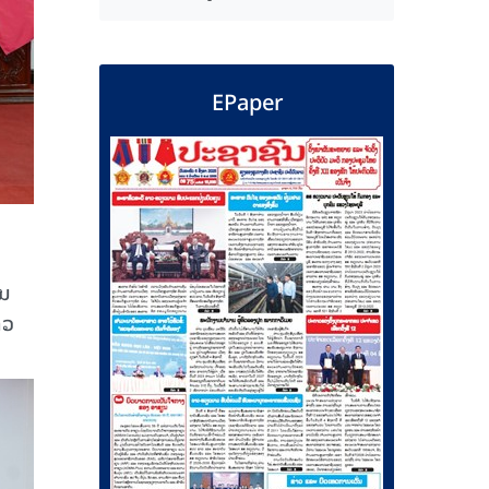
EPaper
້ນ
າວ