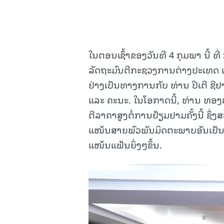
ໃນຕອນເຊົ້າຂອງວັນທີ 4 ກຸມພາ ນີ້
ລັດຖະມົນຕີກະຊວງການຕ່າງປະເທດ ແ
ຢ່າງເປັນທາງການກັບ ທ່ານ ປີເຕີ ຊ
ແລະ ຄະນະ. ໃນໂອກາດນີ້, ທ່ານ ທອງ
ຕີລາຄາສູງຕໍ່ການຢ້ຽມຢາມຄັ້ງນີ້ ຊຶ່
ແໜ້ນສາຍພົວພັນມິດຕະພາບອັນເປັນມູ
ແໜ້ນແຟ້ນຍິ່ງໆຂຶ້ນ.