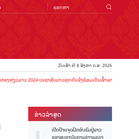
n
ວັນເສົາ ທີ 8 ສິງຫາ ຄ.ສ. 2026
ວ 2024 ປະຊາຊົນລາວທຸກຄົນຈົ່ງພ້ອມເປັນເຈົ້າພາບທີ່ດີ ຕ້ອນຮັບນັກທ່ອງທ່ຽ
ຂ່າວ​ລ່າ​ສຸດ
ງ
ເປີດປ້າຍຈຸດຝຶກອົບຮົມຢູ່ລາວ
ຂອງສະຖາບັນການຊ່າງແຂວງ