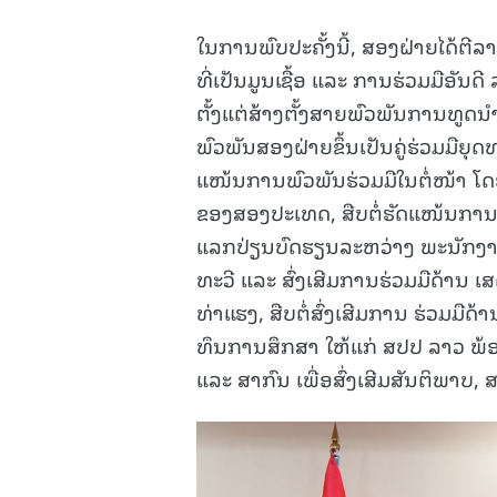
ໃນການພົບປະຄັ້ງນີ້, ສອງຝ່າຍໄດ້ຕີ
ທີ່ເປັນມູນເຊື້ອ ແລະ ການຮ່ວມມືອັນດ
ຕັ້ງແຕ່ສ້າງຕັ້ງສາຍພົວພັນການທູດນໍ
ພົວພັນສອງຝ່າຍຂຶ້ນເປັນຄູ່ຮ່ວມມືຍຸ
ແໜ້ນການພົວພັນຮ່ວມມືໃນຕໍ່ໜ້າ ໂດ
ຂອງສອງປະເທດ, ສືບຕໍ່ຮັດແໜ້ນການ
ແລກປ່ຽນບົດຮຽນລະຫວ່າງ ພະນັກງານ
ທະວີ ແລະ ສົ່ງເສີມການຮ່ວມມືດ້ານ
ທ່າແຮງ, ສືບຕໍ່ສົ່ງເສີມການ ຮ່ວ
ທຶນການສຶກສາ ໃຫ້ແກ່ ສປປ ລາວ ພ້ອ
ແລະ ສາກົນ ເພື່ອສົ່ງເສີມສັນຕິພາ