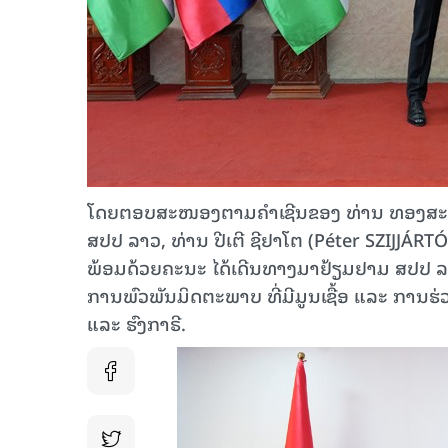
ໂດຍຕອບສະໜອງຕາມຄໍາເຊີນຂອງ ທ່ານ ທອງສະຫ
ສປປ ລາວ, ທ່ານ ປີເຕີ ຊີຢາໂຕ (Péter SZIJJÁR
ພ້ອມດ້ວຍຄະນະ ໄດ້ເດີນທາງມາຢ້ຽມຢາມ ສປປ ລາວ 
ການພົວພັນມິດຕະພາບ ທີ່ມີມູນເຊື້ອ ແລະ ການຮ່
ແລະ ຮົງກາຣີ.