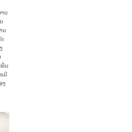
ະພາບ
ັບ
ການ
ັດ
ູງ
ນ
ພີ່ມ
ຍມີ
ໜອງ