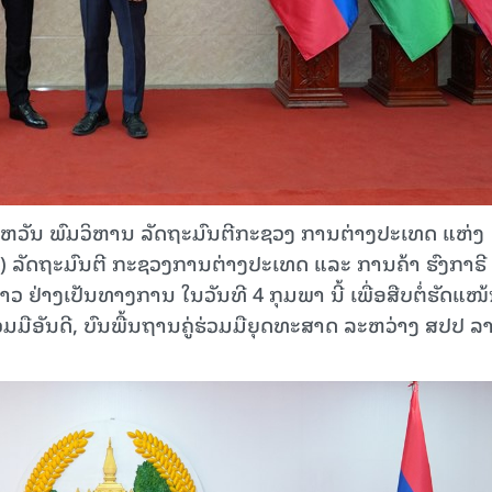
ວັນ ພົມວິຫານ ລັດຖະມົນຕີກະຊວງ ການຕ່າງປະເທດ ແຫ່ງ
TÓ) ລັດຖະມົນຕີ ກະຊວງການຕ່າງປະເທດ ແລະ ການຄ້າ ຮົງກາຣີ
ຢ່າງເປັນທາງການ ໃນວັນທີ 4 ກຸມພາ ນີ້ ເພື່ອສືບຕໍ່ຮັດແໜ
ວມມືອັນດີ, ບົນພື້ນຖານຄູ່ຮ່ວມມືຍຸດທະສາດ ລະຫວ່າງ ສປປ ລ