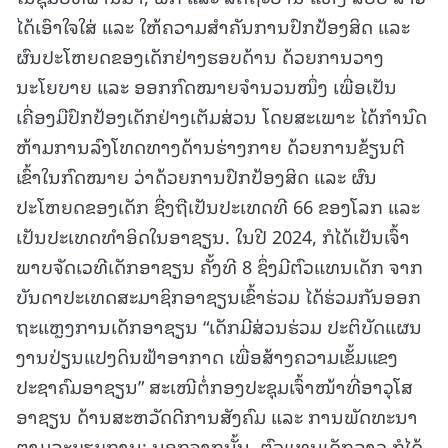
ໄດ້ເອົາໃຈໃສ່ ແລະ ໃຫ້ຄວາມສໍາຄັນການປົກປ້ອງສິດ ແລະ
ຜົນປະໂຫຍດຂອງເດັກຢ່າງຮອບດ້ານ ດ້ວຍການວາງ
ນະໂຍບາຍ ແລະ ອອກກົດໝາຍຈຳນວນໜຶ່ງ ເພື່ອເປັນ
ເຄື່ອງມືປົກປ້ອງເດັກຢ່າງເຕັມສ່ວນ ໂດຍສະເພາະ ໄດ້ກຳນົດ
ຫ້າມການລົງໂທດທາງດ້ານຮ່າງກາຍ ດ້ວຍການຂ້ຽນຕີ
ເຂົ້າໃນກົດໝາຍ ວ່າດ້ວຍການປົກປ້ອງສິດ ແລະ ຜົນ
ປະໂຫຍດຂອງເດັກ ຊື່ງຖືເປັນປະເທດທີ 66 ຂອງໂລກ ແລະ
ເປັນປະເທດທໍາອິດໃນອາຊຽນ. ໃນປີ 2024, ກໍໄດ້ເປັນເຈົ້າ
ພາບຈັດເວທີເດັກອາຊຽນ ຄັ້ງທີ 8 ຊຶ່ງມີຕົວແທນເດັກ ຈາກ
ບັນດາປະເທດສະມາຊິກອາຊຽນເຂົ້າຮ່ວມ ໄດ້ຮ່ວມກັນອອກ
ຖະແຫຼງການເດັກອາຊຽນ “ເດັກມີສ່ວນຮ່ວມ ປະຕິບັດແຜນ
ງານປ່ຽນແປງດິນຟ້າອາກາດ ເພື່ອສ້າງຄວາມເຂັ້ມແຂງ
ປະຊາຄົມອາຊຽນ” ສະເໜີຕໍ່ກອງປະຊຸມເຈົ້າໜ້າທີ່ອາວຸໂສ
ອາຊຽນ ດ້ານສະຫວັດດີການສັງຄົມ ແລະ ການພັດທະນາ
ຕາມລະບຽບການ; ນອກຈາກນັ້ນ, ຕົວແທນເດັກລາວ ກໍໄດ້