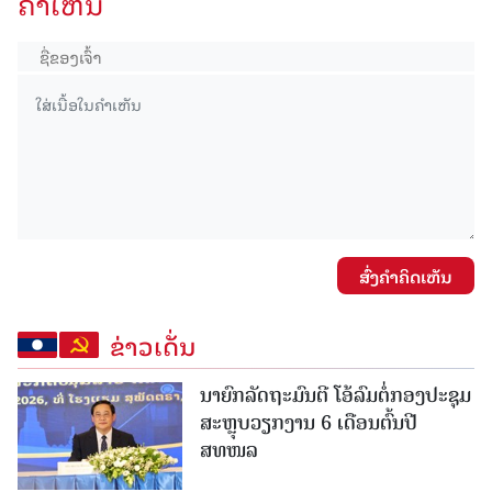
ຄໍາເຫັນ
ສົ່ງຄໍາຄິດເຫັນ
ຂ່າວເດັ່ນ
ນາຍົກລັດຖະມົນຕີ ໂອ້ລົມຕໍ່ກອງປະຊຸມ
ສະຫຼຸບວຽກງານ 6 ເດືອນຕົ້ນປີ
ສທໜລ