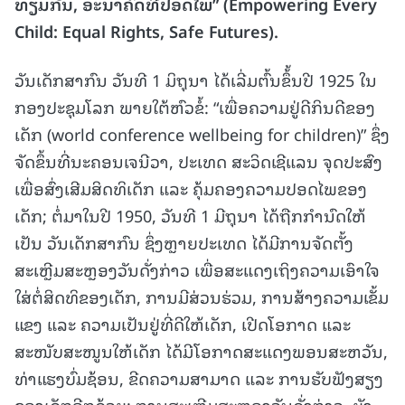
ທຽມກັນ
,
ອະນາຄົດທີ່ປອດໄພ
”
(
Empowering Every
Child: Equal Rights, Safe Futures).
ວັນເດັກສາກົນ ວັນທີ 1 ມິຖຸນາ ໄດ້ເລີ່ມຕົ້ນຂຶ້້ນປີ 1925 ໃນ
ກອງປະຊຸມໂລກ ພາຍໃຕ້ຫົວຂໍ້: “ເພື່ອຄວາມຢູ່ດີກິນດີຂອງ
ເດັກ (world conference wellbeing for children)” ຊຶ່ງ
ຈັດຂຶ້ນທີ່ນະຄອນເຈນີວາ, ປະເທດ ສະວິດເຊີແລນ ຈຸດປະສົງ
ເພື່ອສົ່ງເສີມສິດທິເດັກ ແລະ ຄຸ້ມຄອງຄວາມປອດໄພຂອງ
ເດັກ; ຕໍ່ມາໃນປີ 1950, ວັນທີ 1 ມີຖຸນາ ໄດ້ຖືກກໍານົດໃຫ້
ເປັນ ວັນເດັກສາກົນ ຊຶ່ງຫຼາຍປະເທດ ໄດ້ມີການຈັດຕັ້ງ
ສະເຫຼີມສະຫຼອງວັນດັ່ງກ່າວ ເພື່ອສະແດງເຖິງຄວາມເອົາໃຈ
ໃສ່ຕໍ່ສິດທິຂອງເດັກ, ການມີສ່ວນຮ່ວມ, ການສ້າງຄວາມເຂັ້ມ
ແຂງ ແລະ ຄວາມເປັນຢູ່ທີ່ດີໃຫ້ເດັກ, ເປີດໂອກາດ ແລະ
ສະໜັບສະໜູນໃຫ້ເດັກ ໄດ້ມີໂອກາດສະແດງພອນສະຫວັນ,
ທ່າແຮງບົ່ມຊ້ອນ, ຂີດຄວາມສາມາດ ແລະ ການຮັບຟັງສຽງ
ຂອງເດັກອີກດ້ວຍ; ການສະເຫຼີມສະຫຼອງວັນດັ່ງກ່າວ, ຍັງ