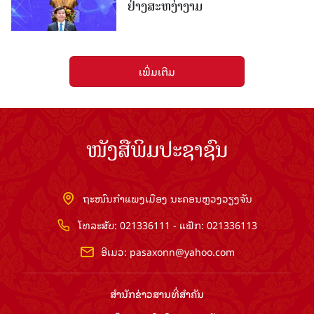
ຢ່າງສະຫງ່າງາມ
ເພີ່ມເຕີມ
ໜັງສືພິມປະຊາຊົນ
ຖະໜົນກຳແພງເມືອງ ນະຄອນຫຼວງວຽງຈັນ
ໂທລະສັບ: 021336111 - ແຟັກ: 021336113
ອີເມວ:
pasaxonn@yahoo.com
ສຳ​ນັກ​ຂ່າວ​ສານ​ທີ່​ສຳ​ຄັນ​