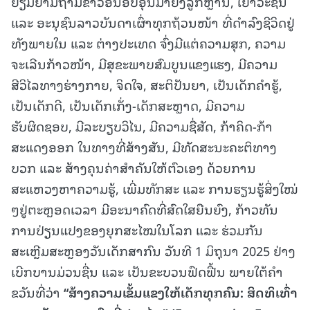
ຢ້ຽມຢາມຖາມຂ່າວອັນອົບອຸ່ນມາຍັງລູກຫຼານ, ເຍົາວະຊົນ
ແລະ ອະນຸຊົນລາວບັນດາເຜົ່າທຸກຖ້ວນໜ້າ ທີ່ດຳລົງຊີວິດຢູ່
ທັງພາຍໃນ ແລະ ຕ່າງປະເທດ ຈົ່ງມີແຕ່ຄວາມສຸກ, ຄວາມ
ຈະເລີນກ້າວໜ້າ, ມີສຸຂະພາບສົມບູນແຂງແຮງ, ມີຄວາມ
ສີວິໄລທາງຮ່າງກາຍ, ຈິດໃຈ, ສະຕິປັນຍາ, ເປັນເດັກຄໍາຮູ້,
ເປັນເດັກດີ, ເປັນເດັກເກັ່ງ-ເດັກສະຫຼາດ, ມີຄວາມ
ຮັບຜິດຊອບ, ມີລະບຽບວິໄນ, ມີຄວາມຊື່ສັດ, ກ້າຄິດ-ກ້າ
ສະແດງອອກ ໃນທາງທີ່ສ້າງສັນ, ມີທັດສະນະຄະຕິທາງ
ບວກ ແລະ ສ້າງຄຸນຄ່າສໍາຄັນໃຫ້ຕົວເອງ ດ້ວຍການ
ສະແຫວງຫາຄວາມຮູ້, ເພີ່ມທັກສະ ແລະ ການຮຽນຮູ້ສິ່ງໃໝ່
ໆຢູ່ຕະຫຼອດເວລາ ມີອະນາຄົດທີ່ສົດໃສຍືນຍົງ, ກ້າວທັນ
ການປ່ຽນແປງຂອງຍຸກສະໄໝໃນໂລກ ແລະ ຮ່ວມກັນ
ສະເຫຼີມສະຫຼອງວັນເດັກສາກົນ ວັນທີ 1 ມິຖຸນາ 2025 ຢ່າງ
ເບີກບານມ່ວນຊື່ນ ແລະ ເປັນຂະບວນຟົດຟື້ນ ພາຍໃຕ້ຄໍາ
ຂວັນທີ່ວ່າ
“
ສ້າງຄວາມເຂັ້ມແຂງໃຫ້ເດັກທຸກຄົນ
:
ສິດທິເທົ່າ