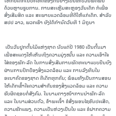
ໃຫ້ກັບເດັກໃນປະເທດຂອງຕົນຢ່າງເປັນຂະບວນຟົດຟື້ນ
ດ້ວຍຫຼາຍຮູບການ. ການສະເຫຼີມສະຫຼອງວັນເດັກ ກໍເພື່ອ
ສົ່ງເສີມສິດ ແລະ ສະພາບແວດລ້ອມທີ່ດີໃຫ້ແກ່ເດັກ. ສຳລັບ
ສປປ ລາວ, ພວກເຮົາ ຍັງໄດ້ກຳນົດວັນທີ 1 ມິຖຸນາ
ເປັນວັນປູກຕົ້ນໄມ້ແຫ່ງຊາດ ນັບແຕ່ປີ 1980 ເປັນຕົ້ນມາ
ເພື່ອສະແດງໃຫ້ເຫັນເຖິງຄວາມມຸ່ງໝັ້ນ ແລະ ຄວາມເອົາໃຈ
ໃສ່ຂອງພັກ-ລັດ ໃນການສົ່ງເສີມການພັດທະນາແບບຍືນຍົງ
ຜ່ານການປົກປ້ອງສິ່ງແວດລ້ອມ ແລະ ການລົງທຶນໃນ
ອະນາຄົດຂອງຊາດ ຄືເດັກທຸກຄົນ; ພ້ອມທັງເປັນການສອນ
ໃຫ້ເດັກເຂົ້າໃຈຄວາມສຳຄັນຂອງສິ່ງແວດລ້ອມ ແລະ ຄວາມ
ຮັບຜິດຊອບຕໍ່ສັງຄົມ. ໃນນາມຕາງໜ້າການນໍາພັກ-ລັດ
ແລະ ໃນນາມສ່ວນຕົວ, ຂ້າພະເຈົ້າ ຂໍສົ່ງພອນໄຊອັນປະເສີດ,
ຄວາມຮັກແພງ, ຄວາມເປັນຫ່ວງເປັນໃຍ ແລະ ຂໍຝາກຄວາມ