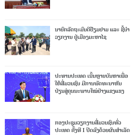
ນາຍົກລັດຖະມົນຕີຢ້ຽມຢາມ ແລະ ຊີ້ນຳ
ວຽກງານ ຢູ່ເມືອງມະຫາໄຊ
ປະທານປະເທດ ເນັ້ນຫຼາຍບັນຫາເພື່ອ
ໃຫ້ສື່ມວນຊົນ ມີການພັດທະນາຫັນ
ປ່ຽນສູ່ຄຸນນະພາບໃໝ່ຢ່າງແຂງແຮງ
ກອງປະຊຸມວຽກງານສື່ມວນຊົນທົ່ວ
ປະເທດ ຄັ້ງທີ I ປິດລົງດ້ວຍຜົນສໍາເລັດ