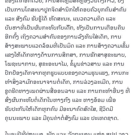
ເປັນການໂຄສະນາປູກຈິດສຳນຶກໃຫ້ຄອບຄົວບຸກຄົນສໍາຄັນ
ແລະ ສັງຄົມ ຮັບຮູ້ໄດ້ ທັດສະນະ, ແນວຄວາມຄິດ ແລະ
ບັນຫາທີ່ເປັນຜົນກະທົບກັບເດັັກ, ທັງເປັນການເຕືອນຄືນ
ອີກຄັ້ງ ເຖິງຄວາມສໍາຄັນຂອງການລົງທຶນໃສ່ເດັກ, ການ
ສ້າງສະພາບແວດລ້ອມທີ່ເປັນມິດ ແລະ ການສ້າງຄວາມເຂັ້ມ
ແຂງໃຫ້ເດັກທາງດ້ານການສຶກສາ, ການຮັກສາສຸຂະພາບ,
ໂພຊະນາການ, ສຸຂະອະນາໄມ, ຂໍ້ມູນຂ່າວສານ ແລະ ການ
ປົກປ້ອງເດັກຈາກທຸກຮູບແບບຂອງຄວາມຮຸນແຮງ, ການກະ
ທໍາສິ່ງລາມົກອະນາຈານຕໍ່ເດັກ, ການລ່ວງລະເມີດ, ການ
ຂູດຮີດທາງເພດຜ່ານສື່ອອນລາຍ ແລະ ການກະທຳອື່ນໆ ທີ່
ສົ່ງຜົນກະທົບຕໍ່ເດັກໃນທາງກົງ ແລະ ທາງອ້ອມ ເພື່ອ
ຮັບປະກັນໃຫ້ເດັກທຸກຄົນ ມີອະນາຄົດສົດໃສ, ຊີວິດມີ
ຄຸນນະພາບ ແລະ ມີຄຸນຄ່າຕໍ່ສັງຄົມ ແລະ ປະເທດຊາດ.
ໃນຊຸມປີທີ່ຜ່ານມາ, ພັກ ແລະ ລັດຖະບານ ແຫ່ງ ສປປ ລາວ