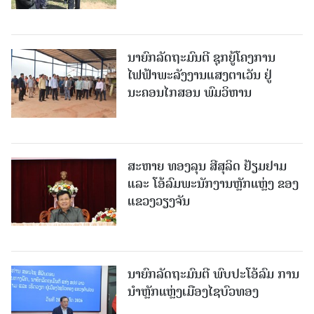
ນາຍົກລັດຖະມົນຕີ ຊຸກຍູ້ໂຄງການ
ໄຟຟ້າພະລັງງານແສງຕາເວັນ ຢູ່
ນະຄອນໄກສອນ ພົມວິຫານ
ສະຫາຍ ທອງລຸນ ສີສຸລິດ ຢ້ຽມຢາມ
ແລະ ໂອ້ລົມພະນັກງານຫຼັກແຫຼ່ງ ຂອງ
ແຂວງວຽງຈັນ
ນາຍົກລັດຖະມົນຕີ ພົບປະໂອ້ລົມ ການ
ນຳຫຼັກແຫຼ່ງເມືອງໄຊບົວທອງ