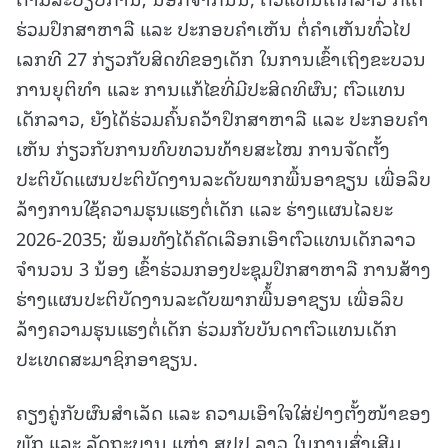
ຮ່ວມປຶກສາຫາລື ແລະ ປະກອບຄໍາເຫັນ ຕໍ່ຄໍາເຫັນທົ່ວໄປ
ເລກທີ 27 ກ່ຽວກັບສິດທິຂອງເດັກ ໃນການເຂົ້າເຖິງຂະບວນ
ການຍຸຕິທໍາ ແລະ ການແກ້ໄຂທີ່ມີປະສິດທິຜົນ; ຕົວແທນ
ເດັກລາວ, ຍັງໄດ້ຮ່ວມຄົ້ນຄວ້າປຶກສາຫາລື ແລະ ປະກອບຄໍາ
ເຫັນ ກ່ຽວກັບການທົບທວນທ້າຍສະໄໝ ການຈັດຕັ້ງ
ປະຕິບັດແຜນປະຕິບັດງານລະດັບພາກພື້ນອາຊຽນ ເພື່ອລຶບ
ລ້າງການໃຊ້ຄວາມຮຸນແຮງຕໍ່ເດັກ ແລະ ຮ່າງແຜນໄລຍະ
2026-2035; ພ້ອມທັງໄດ້ຄັດເລືອກເອົາຕົວແທນເດັກລາວ
ຈໍານວນ 3 ນ້ອງ ເຂົ້າຮ່ວມກອງປະຊຸມປຶກສາຫາລື ການສ້າງ
ຮ່າງແຜນປະຕິບັດງານລະດັບພາກພື້້ນອາຊຽນ ເພື່ອລຶບ
ລ້າງຄວາມຮຸນແຮງຕໍ່ເດັກ ຮ່ວມກັບບັນດາຕົວແທນເດັກ
ປະເທດສະມາຊິກອາຊຽນ.
ຄຽງຄູ່ກັບຜົນສໍາເລັດ ແລະ ຄວາມເອົາໃຈໃສ່ຢ່າງຕັ້ງໜ້າຂອງ
ພັກ ແລະ ລັດຖະບານ ແຫ່ງ ສປປ ລາວ ໃນການສົ່ງເສີມ