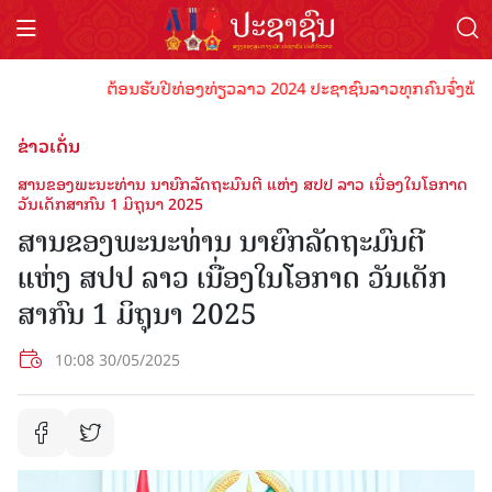
ຕ້ອນຮັບປີທ່ອງທ່ຽວລາວ 2024 ປະຊາຊົນລາວທຸກຄົນຈົ່ງພ້ອມເປັນເຈ
ຂ່າວເດັ່ນ
ສານຂອງພະນະທ່ານ ນາຍົກລັດຖະມົນຕີ ແຫ່ງ ສປປ ລາວ ເນື່ອງໃນໂອກາດ
ວັນເດັກສາກົນ 1 ມິຖຸນາ 2025
ສານຂອງພະນະທ່ານ ນາຍົກລັດຖະມົນຕີ
ແຫ່ງ ສປປ ລາວ ເນື່ອງໃນໂອກາດ ວັນເດັກ
ສາກົນ 1 ມິຖຸນາ 2025
10:08 30/05/2025