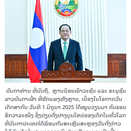
­ ບັນດາທ່ານ ທີ່ນັບຖື, ­ ຫຼານນ້ອຍເຍົາວະຊົນ ແລະ ອະນຸຊົນ
ລາວບັນດາເຜົ່າ ທີ່ຮັກແພງທັງຫຼາຍ, ເນື່ອງໃນໂອກາດວັນ
ເດັກສາກົນ ວັນທີ 1 ມິຖຸນາ 2025 ໄດ້ໝູນວຽນມາ ຄົບຮອບ
ອີກວາລະໜຶ່ງ ຊຶ່ງປຽບດັ່ງປາງບຸນໃຫຍ່ຂອງເດັກໃນທົ່ວໂລກ
ທີ່ບັນດາປະເທດໄດ້ພ້ອມກັນສະເຫຼີມສະຫຼອງວັນດັ່ງກ່າວ