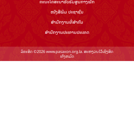
ຄະນະໂຄສະນາອົບຮົມ​ສູນ​ກາງ​ພັກ
ໜັງສືພິມ ປະ​ຊາ​ຊົນ
ສຳ​ນັກ​ງານ​ທີ່​ສຳ​ຄັນ
ສຳ​ນັກ​ງານ​ປະ​ທານ​ປະ​ເທດ
ລິຂະສິດ ©2026 www.pasaxon.org.la. ສະຫງວນໄວ້ເຊິງສິດ
ທັງຫມົດ