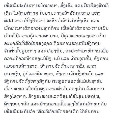
ເພື່ອຮັບປະກັນການພັດທະນາ, ສົ່ງເສີມ ແລະ ປົກປ້ອງສິດທິ
ເດັກ ໃນດ້ານຕ່າງໆ ໃນນາມຕາງໜ້າລັດຖະບານ ແຫ່ງ
ສປປ ລາວ ຂໍຢັ້ງຢືນວ່າ: ຈະສືບຕໍ່ເອົາໃຈໃສ່ສົ່ງເສີມ ແລະ
ພັດທະນາເດັກລາວໃນທຸກດ້ານ ເພື່ອໃຫ້ເດັກລາວ ກາຍເປັນ
ເດັກທີ່ມີຄວາມຮູ້ຄວາມສາມາດ, ມີສຸຂະພາບແຂງແຮງ ເປັນ
ອະນາຄົດທີ່ສົດໃສຂອງຊາດ ດ້ວຍການຮ່ວມກັບອົງການ
ຈັດຕັ້ງຂັ້ນສູນກາງ ແລະ ທ້ອງຖິ່ນ, ຄະນະກໍາມາທິການເພື່ອ
ຄວາມກ້າວໜ້າຂອງແມ່ຍິງ, ແມ່ ແລະ ເດັກທຸກຂັ້ນ, ອົງການ
ແນວລາວສ້າງຊາດ, ອົງການຈັດຕັ້ງມະຫາຊົນ, ພາກ
ເອກະຊົນ, ຄູ່ຮ່ວມພັດທະນາ, ອົງການຈັດຕັ້ງສາກົນ ແລະ
ອົງການຈັດຕັ້ງທາງສັງຄົມ ຕະຫຼອດຮອດພໍ່ແມ່ປະຊາຊົນ
ທົ່ວປະເທດ ເພື່ອຍົກສູງຄວາມສໍາຄັນຂອງເດັກ ດ້ວຍການ
ສ້າງໂອກາດ, ສ້າງສະພາບແວດລ້ອມທີ່ອົບອຸ່ນປອດໄພ,
ສ້າງອະນາຄົດ ແລະ ສ້າງຄວາມເຂັ້ມແຂງໃຫ້ແກ່ເດັກທຸກຄົນ
ເພື່ອຮັບປະກັນວ່າ “ສິດທິທັງໝົດຂອງເດັກ ໄດ້ຮັບການ