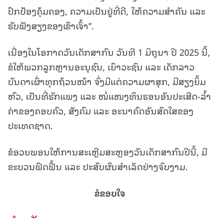
ປົກປ້ອງຄຸ້ມຄອງ, ຄວາມເປັນຢູ່ທີ່ດີ, ໃຫ້ຄວາມສຳຄັນ ແລະ
ຮັບຟັງສຽງຂອງເຂົາເຈົ້າ”.
ເນື່ອງໃນໂອກາດວັນເດັກສາກົນ ວັນທີ 1 ມິຖຸນາ ປີ 2025 ນີ້,
ຂໍໃຫ້ພວກລູກຫຼານອະນຸຊົນ, ເຍົາວະຊົນ ແລະ ເດັກລາວ
ບັນດາເຜົ່າທຸກຖ້ວນໜ້າ ຈົ່ງມີແຕ່ຄວາມຜາສຸກ, ມີສຽງຍິ້ມ
ຫົວ, ເປັນທີ່ຮັກແພງ ແລະ ໜໍ່ແໜງທຶນຮອນອັນປະເສີດ-ລໍ້າ
ຄ່າຂອງຄອບຄົວ, ສັງຄົມ ແລະ ອະນາຄົດອັນສົດໃສຂອງ
ປະເທດຊາດ.
ຂໍອວຍພອນໃຫ້ການສະເຫຼີມສະຫຼອງວັນເດັກສາກົນປີນີ້, ມີ
ຂະບວນຟົດຟື້ນ ແລະ ປະສົບຜົນສຳເລັດຢ່າງຈົບງາມ.
ຂໍຂອບໃຈ