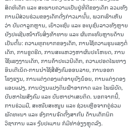
ສິດທິເດັກ ແລະ ສະພາບຄວາມເປັນຢູ່ທີ່ດີຂອງເດັກ ລວມທັງ
ການມີສ່ວນຮ່ວມຂອງເດັກດັ່ງກ່າວມານັ້ນ, ພວກເຮົາເຫັນ
ວ່າ ບັນດາລູກຫຼານ, ເຍົາວະຊົນ ແລະ ອະນຸຊົນລາວທັງຫຼາຍ
ຍັງປະເຊີນໜ້າກັບສິ່ງທ້າທາຍ ແລະ ຜົນກະທົບຫຼາຍດ້ານ
ເປັນຕົ້ນ: ຄວາມທຸກຍາກຂອງເດັກ, ການໃຊ້ຄວາມຮຸນແຮງຕໍ່
ເດັກ, ການຂູດຮີດ, ການສະແຫວງຫາຜົນປະໂຫຍດ, ການ
ໃຊ້ແຮງງານເດັກ, ການຄ້າປະເວນີເດັກ, ຄວາມປອດໄພທາງ
ອິນເຕີເນັດ-ການນໍາໃຊ້ສື່ສັງຄົມອອນລາຍ, ການອອກ
ໂຮງຮຽນ, ການແຕ່ງດອງແຕ່ອາຍຸຍັງນ້ອຍ, ການແຕ່ງດອງ
ແອບແຝງ, ການປ່ຽນແປງດິນຟ້າອາກາດ ແລະ ໄພພິບັດ,
ບັນຫາໄພສັງຄົມ ແລະ ບັນຫາຢາເສບຕິດ. ນອກຈາກນີ້,
ການຮ່ວມມື, ສະໜັບສະໜູນ ແລະ ຊ່ວຍເຫຼືອຈາກຄູ່ຮ່ວມ
ພັດທະນາ ແລະ ອົງການຈັດຕັ້ງສາກົນ ດ້ານເຕັກນິກ
ວິຊາການ ແລະ ງົບປະມານ ກໍມີທ່າອ່ຽງຫຼຸດລົງ.