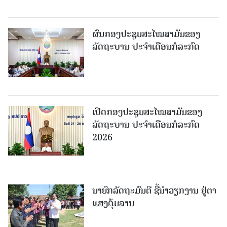
ຜົນກອງປະຊຸມສະໄໝສາມັນຂອງ
ລັດຖະບານ ປະຈຳເດືອນກໍລະກົດ
ເປີດກອງປະຊຸມສະໄໝສາມັນຂອງ
ລັດຖະບານ ປະຈໍາເດືອນກໍລະກົດ
2026
ນາຍົກລັດຖະມົນຕີ ຊີ້ນຳວຽກງານ ຢູ່ຕາ
ແສງຕຸ້ມລານ